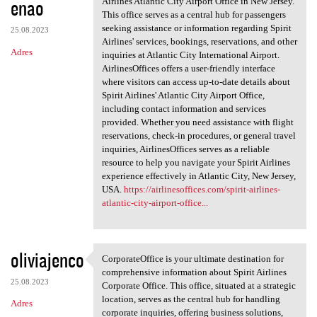
enao
m
Airlines Atlantic City Airport Office in New Jersey.
This office serves as a central hub for passengers
e
seeking assistance or information regarding Spirit
25.08.2023
n
Airlines' services, bookings, reservations, and other
Adres
inquiries at Atlantic City International Airport.
t
AirlinesOffices offers a user-friendly interface
a
where visitors can access up-to-date details about
Spirit Airlines' Atlantic City Airport Office,
r
including contact information and services
z
provided. Whether you need assistance with flight
reservations, check-in procedures, or general travel
e
inquiries, AirlinesOffices serves as a reliable
resource to help you navigate your Spirit Airlines
experience effectively in Atlantic City, New Jersey,
USA.
https://airlinesoffices.com/spirit-airlines-
atlantic-city-airport-office...
oliviajenco
CorporateOffice is your ultimate destination for
CorporateOffice is your
comprehensive information about Spirit Airlines
25.08.2023
Corporate Office. This office, situated at a strategic
location, serves as the central hub for handling
Adres
corporate inquiries, offering business solutions,