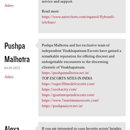
service and support.
Adres
Read more:
https://www.aairtickets.com/espanol/flybondi-
telefono/
Pushpa
Pushpa Malhotra and her exclusive team of
Pushpa Malhotra and her
independent Visakhapatnam Escorts have gained a
Malhotra
remarkable reputation for offering discreet and
unforgettable encounters to the discerning
clientele of Visakhapatnam.
04.09.2023
https://pushpamalhotra.net.in/
Adres
TOP ESCORTS SITES IN INDIA
https://super30modelescorts.com/
https://sookacity.com/
https://goatimespendescorts.com/
https://www.7starsimranescorts.com/
https://pushpaaiyer.net.in/
Alexa
If you are interested in your favorite actors' heights