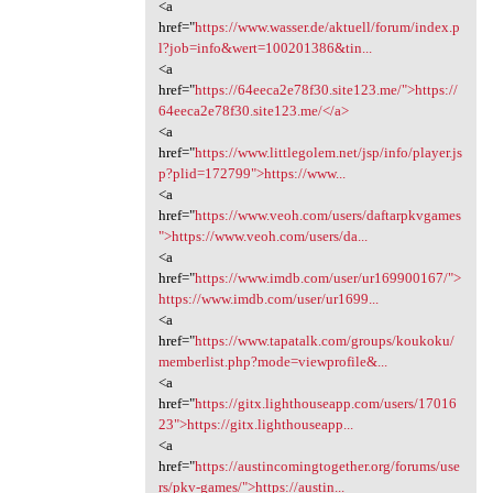
<a
href="
https://www.wasser.de/aktuell/forum/index.p
l?job=info&wert=100201386&tin...
<a
href="
https://64eeca2e78f30.site123.me/">https://
64eeca2e78f30.site123.me/</a>
<a
href="
https://www.littlegolem.net/jsp/info/player.js
p?plid=172799">https://www...
<a
href="
https://www.veoh.com/users/daftarpkvgames
">https://www.veoh.com/users/da...
<a
href="
https://www.imdb.com/user/ur169900167/">
https://www.imdb.com/user/ur1699...
<a
href="
https://www.tapatalk.com/groups/koukoku/
memberlist.php?mode=viewprofile&...
<a
href="
https://gitx.lighthouseapp.com/users/17016
23">https://gitx.lighthouseapp...
<a
href="
https://austincomingtogether.org/forums/use
rs/pkv-games/">https://austin...