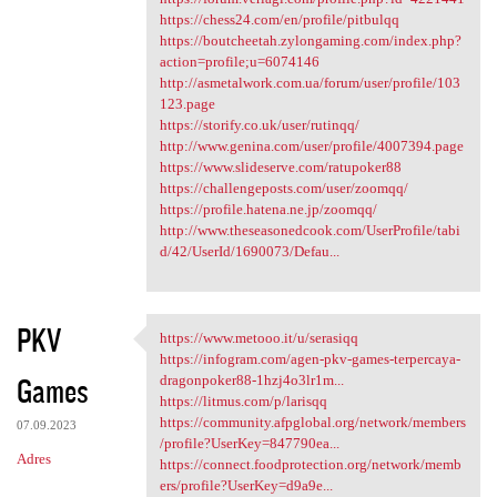
https://chess24.com/en/profile/pitbulqq
https://boutcheetah.zylongaming.com/index.php?
action=profile;u=6074146
http://asmetalwork.com.ua/forum/user/profile/103
123.page
https://storify.co.uk/user/rutinqq/
http://www.genina.com/user/profile/4007394.page
https://www.slideserve.com/ratupoker88
https://challengeposts.com/user/zoomqq/
https://profile.hatena.ne.jp/zoomqq/
http://www.theseasonedcook.com/UserProfile/tabi
d/42/UserId/1690073/Defau...
PKV
https://www.metooo.it/u/serasiqq
https://www.metooo.it/u
https://infogram.com/agen-pkv-games-terpercaya-
Games
dragonpoker88-1hzj4o3lr1m...
https://litmus.com/p/larisqq
https://community.afpglobal.org/network/members
07.09.2023
/profile?UserKey=847790ea...
Adres
https://connect.foodprotection.org/network/memb
ers/profile?UserKey=d9a9e...