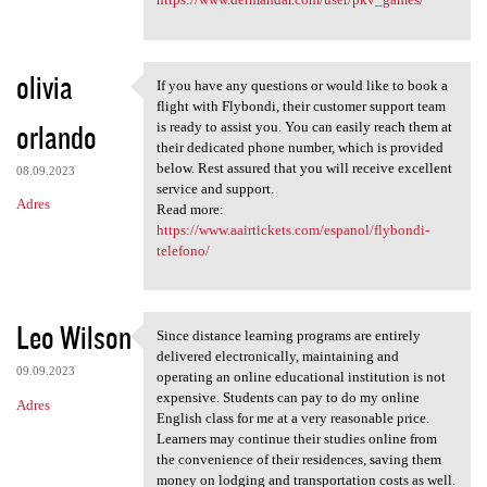
olivia
If you have any questions or would like to book a
If you have any questions or
flight with Flybondi, their customer support team
orlando
is ready to assist you. You can easily reach them at
their dedicated phone number, which is provided
below. Rest assured that you will receive excellent
08.09.2023
service and support.
Adres
Read more:
https://www.aairtickets.com/espanol/flybondi-
telefono/
Leo Wilson
Since distance learning programs are entirely
Since distance learning
delivered electronically, maintaining and
09.09.2023
operating an online educational institution is not
expensive. Students can pay to do my online
Adres
English class for me at a very reasonable price.
Learners may continue their studies online from
the convenience of their residences, saving them
money on lodging and transportation costs as well.