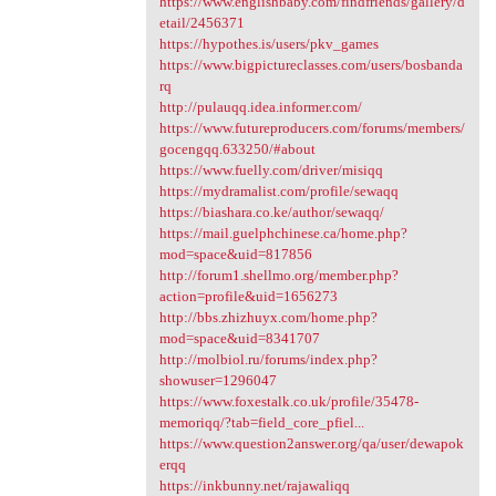
https://www.englishbaby.com/findfriends/gallery/d
etail/2456371
https://hypothes.is/users/pkv_games
https://www.bigpictureclasses.com/users/bosbanda
rq
http://pulauqq.idea.informer.com/
https://www.futureproducers.com/forums/members/
gocengqq.633250/#about
https://www.fuelly.com/driver/misiqq
https://mydramalist.com/profile/sewaqq
https://biashara.co.ke/author/sewaqq/
https://mail.guelphchinese.ca/home.php?
mod=space&uid=817856
http://forum1.shellmo.org/member.php?
action=profile&uid=1656273
http://bbs.zhizhuyx.com/home.php?
mod=space&uid=8341707
http://molbiol.ru/forums/index.php?
showuser=1296047
https://www.foxestalk.co.uk/profile/35478-
memoriqq/?tab=field_core_pfiel...
https://www.question2answer.org/qa/user/dewapok
erqq
https://inkbunny.net/rajawaliqq