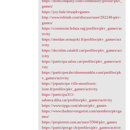
https://dorkcompany.com/community/profile/pkv_
games/
https://joy.link/situspkvgames
http://www.rohitab.com/discuss/user/292249-pkv-
games/
https://construim.fedaia.org/profiles/pkv_games/ac
tivity
https://meidan.seinajoki.fi/profiles/pkv_games/act
ivity
https://decidim.calafell.cat/profiles/pkv_games/act
ivity
https://participa.salou.cat/profiles/pkv_games/acti
vity
https://participer.deciderensemble.com/profiles/pk
v_games/activity
https://jeparticipe.ville-montlouis-
loire.fr/profiles/pkv_games/activity
https://participa311-
sabarca.diba.cat/profiles/pkv_games/activity
https://www.tipga.com/about/pkv_games
https://www.thedenveregotist.com/members/pkvga
mes/
https://propterest.com.au/user/3504/pkv_games
https://participer.ge.ch/profiles/pkv_games/activit