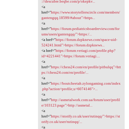
://descubre.beqbe.com/p/okepkv...
<a
href="
https://www.storytellerscircle.com/members/
gantengqq.18599/#about">https...
<a
href="
https://forum.pediatricsboardreview.com/for
ums/users/gantengqq/">https:/...
<a href="
https://forum.dzpknews.com/space-uid-
524241.html">https://forum.dzpknews...
<a href="
https://forum.veriagi.com/profile.php?
id=4221441">https://forum.veriagi....
<a
href="
https://chess24.com/en/profile/pitbulqq">htt
ps://chess24.com/en/profile/...
<a
href="
https://boutcheetah.zylongaming.com/index
.php?action=profile;u=6074146">...
<a
href="
http://asmetalwork.com.ua/forum/user/profil
e/103123.page">http://asmetal...
<a
href="
https://storify.co.uk/user/rutinqq/">https://st
orify.co.uk/user/rutinqq/...
<a