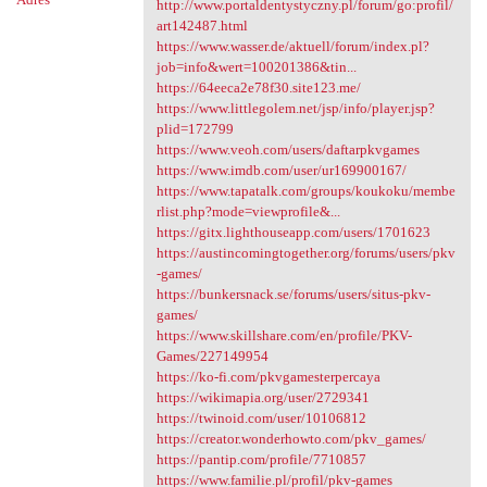
http://www.portaldentystyczny.pl/forum/go:profil/
art142487.html
https://www.wasser.de/aktuell/forum/index.pl?
job=info&wert=100201386&tin...
https://64eeca2e78f30.site123.me/
https://www.littlegolem.net/jsp/info/player.jsp?
plid=172799
https://www.veoh.com/users/daftarpkvgames
https://www.imdb.com/user/ur169900167/
https://www.tapatalk.com/groups/koukoku/membe
rlist.php?mode=viewprofile&...
https://gitx.lighthouseapp.com/users/1701623
https://austincomingtogether.org/forums/users/pkv
-games/
https://bunkersnack.se/forums/users/situs-pkv-
games/
https://www.skillshare.com/en/profile/PKV-
Games/227149954
https://ko-fi.com/pkvgamesterpercaya
https://wikimapia.org/user/2729341
https://twinoid.com/user/10106812
https://creator.wonderhowto.com/pkv_games/
https://pantip.com/profile/7710857
https://www.familie.pl/profil/pkv-games