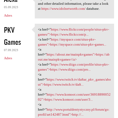
If you are interested in your
and other detailed information, please take a look
05.09.2023
at
https://www.idolnetworth.com/
database.
Adres
PKV
<a href="
https://www.flickr.com/people/situs-pkv-
<a href="https://www.flickr
games/">https://www.flickr.com/p...
Games
<a href="
https://myspace.com/situs-pkv-
games">https://myspace.com/situs-pkv-games...
<a
07.09.2023
href="
https://about.me/mainpkvgames">https://ab
Adres
out.me/mainpkvgames</a>
<a href="
https://www.diigo.com/profile/situs-pkv-
games">https://www.diigo.com/pro...
<a
href="
https://www.twitch.tv/daftar_pkv_games/abo
ut">https://www.twitch.tv/daft...
<a
href="
https://www.komoot.com/user/36918890052
02">https://www.komoot.com/user/3...
<a
href="
http://www.portaldentystyczny.pl/forum/go:
profil/art142487.html">http://...