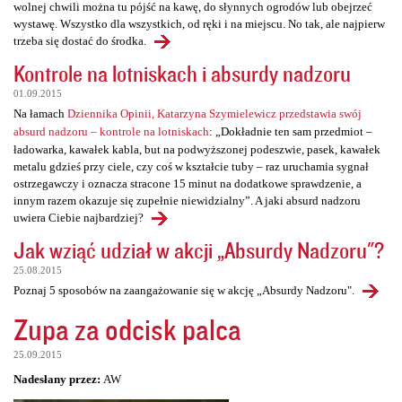
wolnej chwili można tu pójść na kawę, do słynnych ogrodów lub obejrzeć
wystawę. Wszystko dla wszystkich, od ręki i na miejscu. No tak, ale najpierw
trzeba się dostać do środka.
Kontrole na lotniskach i absurdy nadzoru
01.09.2015
Na łamach
Dziennika Opinii, Katarzyna Szymielewicz przedstawia swój
absurd nadzoru – kontrole na lotniskach
: „Dokładnie ten sam przedmiot –
ładowarka, kawałek kabla, but na podwyższonej podeszwie, pasek, kawałek
metalu gdzieś przy ciele, czy coś w kształcie tuby – raz uruchamia sygnał
ostrzegawczy i oznacza stracone 15 minut na dodatkowe sprawdzenie, a
innym razem okazuje się zupełnie niewidzialny”. A jaki absurd nadzoru
uwiera Ciebie najbardziej?
Jak wziąć udział w akcji „Absurdy Nadzoru"?
25.08.2015
Poznaj 5 sposobów na zaangażowanie się w akcję „Absurdy Nadzoru".
Zupa za odcisk palca
25.09.2015
Nadesłany przez:
AW