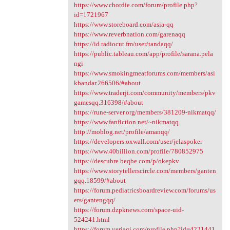
https://www.chordie.com/forum/profile.php?
id=1721967
https://www.storeboard.com/asia-qq
https://www.reverbnation.com/garenaqq
https://id.radiocut.fm/user/tandaqq/
https://public.tableau.com/app/profile/sarana.pela
ngi
https://www.smokingmeatforums.com/members/asi
kbandar.266506/#about
https://www.traderji.com/community/members/pkv
gamesqq.316398/#about
https://rune-server.org/members/381209-nikmatqq/
https://www.fanfiction.net/~nikmatqq
http://moblog.net/profile/amanqq/
https://developers.oxwall.com/user/jelaspoker
https://www.40billion.com/profile/780852975
https://descubre.beqbe.com/p/okepkv
https://www.storytellerscircle.com/members/ganten
gqq.18599/#about
https://forum.pediatricsboardreview.com/forums/us
ers/gantengqq/
https://forum.dzpknews.com/space-uid-
524241.html
https://forum.veriagi.com/profile.php?id=4221441