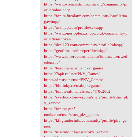
https://www.wisemuslimwomen.org/community/pr
ofile/rahasiaqq/
https://forum.firealarm.com/community/profile/na
gawinqq/
https://askmpp.com/profile/sakuqq/
https://www.onestopbuzzshop.co.uk/community/pr
ofile/teraspoker/
https://desi123.com/community/profile/tokeqq/
https://geofirma.es/foro/perfil/misiqq/
https://www.sqlservercentral.com/forums/user/wed
edomino/
https://beacons.ai/situs_pkv_games
https://7apk.ru/user/PKV_Games/
http://adrestyt.ru/user/PKV_Games/
https://biolinky.co/mainpkvgames
https://lumiwealth.circle.so/u/478c20c2
https://everbookforever.com/share/profile/situs_pk
v_games/
https://forums.gta5-
mods.com/user/situs_pkv_games
https://kingtrader.info/community/profile/pkv_ga
mes/
https://rosalind.info/users/pkv_games/