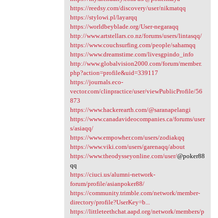
https://reedsy.com/discovery/user/nikmatqq
https://stylowi.pl/layarqq
https://worldbeyblade.org/User-negaraqq
http://www.artstellars.co.nz/forums/users/lintasqq/
https://www.couchsurfing.com/people/sahamqq
https://www.dreamstime.com/livesgpindo_info
http://www.globalvision2000.com/forum/member.
php?action=profile&uid=339117
https://journals.eco-
vector.com/clinpractice/user/viewPublicProfile/56
873
https://www.hackerearth.com/@saranapelangi
https://www.canadavideocompanies.ca/forums/user
s/asiaqq/
https://www.empowher.com/users/zodiakqq
https://www.viki.com/users/garenaqq/about
https://www.theodysseyonline.com/user/
@poker88
qq
https://ciuci.us/alumni-network-
forum/profile/asianpoker88/
https://community.trimble.com/network/member-
directory/profile?UserKey=b...
https://littleteethchat.aapd.org/network/members/p