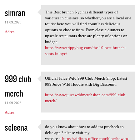
simran
This Best brunch Nyc has different types of
This Best brunch Nyc has
varieties in cuisines, so whether you are a local or a
11.09.2023
tourist here you will find countless delicious
options to choose from. From classic dinners to
Adres
upscale restaurants there are plenty of options on
budget.
https://www.trippybug.com/the-10-best-brunch-
spots-in-nyc/
999 club
Official Juice Wrld 999 Club Merch Shop. Latest
Official Juice Wrld 999 Club
999 Juice Wrld Hoodie with Big Discount.
merch
https://www.juicewrldmerchshop.com/999-club-
merch/
11.09.2023
Adres
seleena
do you know about how to add tsa precheck to
do you know about how to
delta app ? please visit my
website :-
https://airlines-office.com/blog/how-to-