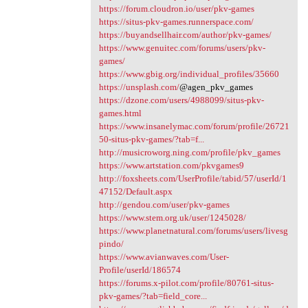
https://forum.cloudron.io/user/pkv-games
https://situs-pkv-games.runnerspace.com/
https://buyandsellhair.com/author/pkv-games/
https://www.genuitec.com/forums/users/pkv-
games/
https://www.gbig.org/individual_profiles/35660
https://unsplash.com/
@agen_pkv_games
https://dzone.com/users/4988099/situs-pkv-
games.html
https://www.insanelymac.com/forum/profile/26721
50-situs-pkv-games/?tab=f...
http://musicroworg.ning.com/profile/pkv_games
https://www.artstation.com/pkvgames9
http://foxsheets.com/UserProfile/tabid/57/userId/1
47152/Default.aspx
http://gendou.com/user/pkv-games
https://www.stem.org.uk/user/1245028/
https://www.planetnatural.com/forums/users/livesg
pindo/
https://www.avianwaves.com/User-
Profile/userId/186574
https://forums.x-pilot.com/profile/80761-situs-
pkv-games/?tab=field_core...