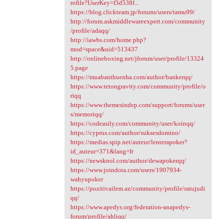
rofile?UserKey=f3d538f...
https://blog.clickteam.jp/forums/users/tamu99/
http://forum.askmiddlewareexpert.com/community
/profile/adaqq/
http://iawbs.com/home.php?
mod=space&uid=513437
http://onlineboxing.net/jforum/user/profile/13324
5.page
https://muabanthuenha.com/author/bankerqq/
https://www.tetongravity.com/community/profile/o
riqq
https://www.themesindep.com/support/forums/user
s/memoriqq/
https://codeasily.com/community/user/koinqq/
https://cyprus.com/author/suksesdomino/
https://medias.spip.net/auteur/lenterapoker?
id_auteur=371&lang=fr
https://newsknol.com/author/dewapokerqq/
https://www.joindota.com/users/1907934-
wahyupoker
https://pozitivailem.az/community/profile/ratujudi
qq/
https://www.apedys.org/federation-anapedys-
forum/profile/ahliqq/