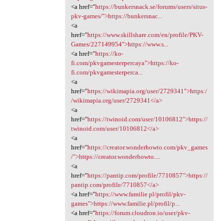
<a href="
https://bunkersnack.se/forums/users/situs-
pkv-games/">https://bunkersnac...
<a
href="
https://www.skillshare.com/en/profile/PKV-
Games/227149954">https://www.s...
<a href="
https://ko-
fi.com/pkvgamesterpercaya">https://ko-
fi.com/pkvgamesterperca...
<a
href="
https://wikimapia.org/user/2729341">https:/
/wikimapia.org/user/2729341</a>
<a
href="
https://twinoid.com/user/10106812">https://
twinoid.com/user/10106812</a>
<a
href="
https://creator.wonderhowto.com/pkv_games
/">https://creator.wonderhowto....
<a
href="
https://pantip.com/profile/7710857">https://
pantip.com/profile/7710857</a>
<a href="
https://www.familie.pl/profil/pkv-
games">https://www.familie.pl/profil/p...
<a href="
https://forum.cloudron.io/user/pkv-