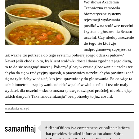
Wojskowa Akademia
Techniczna zamówiła
biometryczne systemy…
rejestracji wydawania
posiłków na stołówce uczelni
i systemu głosowania Senatu
uczelni. Czy niedopuszczenie
do tego, że ktoś zje
nadprogramową zupę jest aż
tak ważne, że potrzeba do tego systemu pobierającego odciski palców?
Nawet jeśli chodzi o to, by klient stołówki dostał dania zgodne z jego dietą,
to to da się osiągnąć inaczej. Policzyć głosy w czasie głosowanie uczelni też
chyba da się w tradycyjny sposób, a pracownicy uczelni chyba powinni znać
się na tyle, żeby wiedzieć, kto jest uprawniony do głosowania. Po co więc ta
cała biometria – zapisywanie odcisków palców wielu osób - i też nie mały
wydatek dla uczelni – skoro można sprawę rozwiązać prościej, nie zbierając
takich danych? Taka „modernizacja” bez potrzeby to już absurd.
wścibski urząd
K
samanthaj
AirlinesOffices is a comprehensive online platform
AirlinesOffices is a
o
that provides detailed information about Spirit