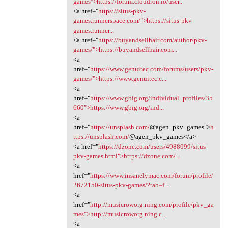
games">https://forum.cloudron.io/user...
<a href="
https://situs-pkv-
games.runnerspace.com/">https://situs-pkv-
games.runner...
<a href="
https://buyandsellhair.com/author/pkv-
games/">https://buyandsellhair.com...
<a
href="
https://www.genuitec.com/forums/users/pkv-
games/">https://www.genuitec.c...
<a
href="
https://www.gbig.org/individual_profiles/35
660">https://www.gbig.org/ind...
<a
href="
https://unsplash.com/
@agen_pkv_games">
h
ttps://unsplash.com/
@agen_pkv_games</a>
<a href="
https://dzone.com/users/4988099/situs-
pkv-games.html">https://dzone.com/...
<a
href="
https://www.insanelymac.com/forum/profile/
2672150-situs-pkv-games/?tab=f...
<a
href="
http://musicroworg.ning.com/profile/pkv_ga
mes">http://musicroworg.ning.c...
<a