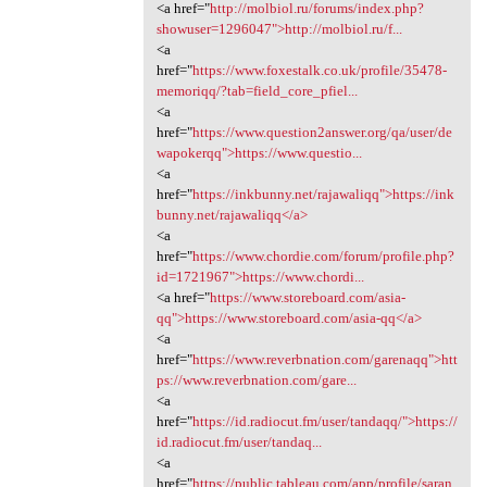
<a href="
http://molbiol.ru/forums/index.php?
showuser=1296047">http://molbiol.ru/f...
<a
href="
https://www.foxestalk.co.uk/profile/35478-
memoriqq/?tab=field_core_pfiel...
<a
href="
https://www.question2answer.org/qa/user/de
wapokerqq">https://www.questio...
<a
href="
https://inkbunny.net/rajawaliqq">https://ink
bunny.net/rajawaliqq</a>
<a
href="
https://www.chordie.com/forum/profile.php?
id=1721967">https://www.chordi...
<a href="
https://www.storeboard.com/asia-
qq">https://www.storeboard.com/asia-qq</a>
<a
href="
https://www.reverbnation.com/garenaqq">htt
ps://www.reverbnation.com/gare...
<a
href="
https://id.radiocut.fm/user/tandaqq/">https://
id.radiocut.fm/user/tandaq...
<a
href="
https://public.tableau.com/app/profile/saran