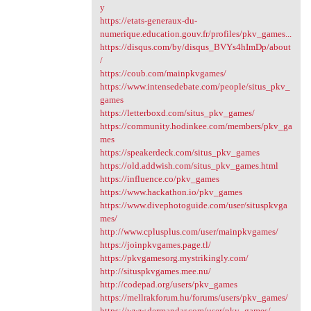
y
https://etats-generaux-du-
numerique.education.gouv.fr/profiles/pkv_games...
https://disqus.com/by/disqus_BVYs4hImDp/about
/
https://coub.com/mainpkvgames/
https://www.intensedebate.com/people/situs_pkv_
games
https://letterboxd.com/situs_pkv_games/
https://community.hodinkee.com/members/pkv_ga
mes
https://speakerdeck.com/situs_pkv_games
https://old.addwish.com/situs_pkv_games.html
https://influence.co/pkv_games
https://www.hackathon.io/pkv_games
https://www.divephotoguide.com/user/situspkvga
mes/
http://www.cplusplus.com/user/mainpkvgames/
https://joinpkvgames.page.tl/
https://pkvgamesorg.mystrikingly.com/
http://situspkvgames.mee.nu/
http://codepad.org/users/pkv_games
https://mellrakforum.hu/forums/users/pkv_games/
https://www.dermandar.com/user/pkv_games/