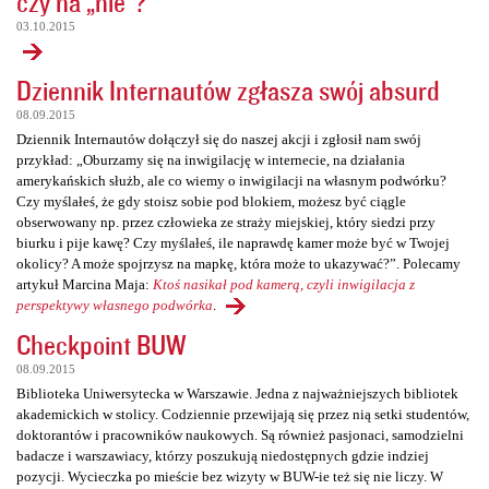
czy na „nie”?
03.10.2015
Dziennik Internautów zgłasza swój absurd
08.09.2015
Dziennik Internautów dołączył się do naszej akcji i zgłosił nam swój
przykład: „Oburzamy się na inwigilację w internecie, na działania
amerykańskich służb, ale co wiemy o inwigilacji na własnym podwórku?
Czy myślałeś, że gdy stoisz sobie pod blokiem, możesz być ciągle
obserwowany np. przez człowieka ze straży miejskiej, który siedzi przy
biurku i pije kawę? Czy myślałeś, ile naprawdę kamer może być w Twojej
okolicy? A może spojrzysz na mapkę, która może to ukazywać?”. Polecamy
artykuł Marcina Maja:
Ktoś nasikał pod kamerą, czyli inwigilacja z
perspektywy własnego podwórka
.
Checkpoint BUW
08.09.2015
Biblioteka Uniwersytecka w Warszawie. Jedna z najważniejszych bibliotek
akademickich w stolicy. Codziennie przewijają się przez nią setki studentów,
doktorantów i pracowników naukowych. Są również pasjonaci, samodzielni
badacze i warszawiacy, którzy poszukują niedostępnych gdzie indziej
pozycji. Wycieczka po mieście bez wizyty w BUW-ie też się nie liczy. W