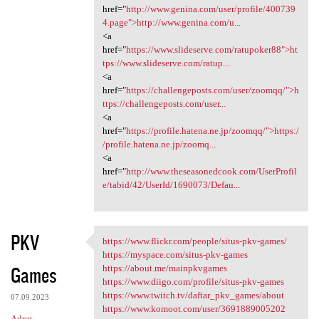
href="
http://www.genina.com/user/profile/400739
4.page">http://www.genina.com/u...
<a
href="
https://www.slideserve.com/ratupoker88">ht
tps://www.slideserve.com/ratup...
<a
href="
https://challengeposts.com/user/zoomqq/">h
ttps://challengeposts.com/user...
<a
href="
https://profile.hatena.ne.jp/zoomqq/">https:/
/profile.hatena.ne.jp/zoomq...
<a
href="
http://www.theseasonedcook.com/UserProfil
e/tabid/42/UserId/1690073/Defau...
PKV
https://www.flickr.com/people/situs-pkv-games/
https://www.flickr.com/people
https://myspace.com/situs-pkv-games
Games
https://about.me/mainpkvgames
https://www.diigo.com/profile/situs-pkv-games
https://www.twitch.tv/daftar_pkv_games/about
07.09.2023
https://www.komoot.com/user/3691889005202
Adres