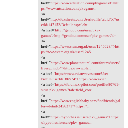
href="
https://www.artstation.com/pkvgames9">htt
ps://www.artstation.com/pkvgame...
<a
href="
http://foxsheets.com/UserProfile/tabid/57/us
erId/147152/Default.aspx">ht...
<a href="
http://gendou.com/user/pkv-
games">http://gendou.com/user/pkv-games</a>
<a
href="
https://www.stem.org.uk/user/1245028/">htt
ps://www.stem.org.uk/user/1245...
<a
href="
https://www.planetnatural.com/forums/users/
livesgpindo/">https://www.pla...
<a href="
https://www.avianwaves.com/User-
Profile/userId/186574">https://www.avian...
<a href="
https://forums.x-pilot.com/profile/80761-
situs-pkv-games/?tab=field_core...
<a
href="
https://www.englishbaby.com/findfriends/gal
lery/detail/2456371">https://...
<a
href="
https://hypothes.is/users/pkv_games">https:
//hypothes.is/users/pkv_games...
<a