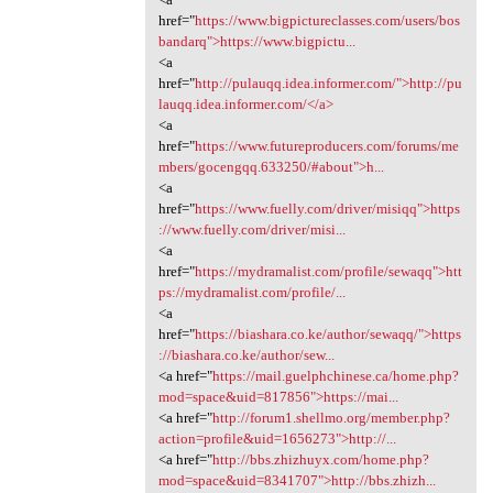
href="
https://www.bigpictureclasses.com/users/bos
bandarq">https://www.bigpictu...
<a
href="
http://pulauqq.idea.informer.com/">http://pu
lauqq.idea.informer.com/</a>
<a
href="
https://www.futureproducers.com/forums/me
mbers/gocengqq.633250/#about">h...
<a
href="
https://www.fuelly.com/driver/misiqq">https
://www.fuelly.com/driver/misi...
<a
href="
https://mydramalist.com/profile/sewaqq">htt
ps://mydramalist.com/profile/...
<a
href="
https://biashara.co.ke/author/sewaqq/">https
://biashara.co.ke/author/sew...
<a href="
https://mail.guelphchinese.ca/home.php?
mod=space&uid=817856">https://mai...
<a href="
http://forum1.shellmo.org/member.php?
action=profile&uid=1656273">http://...
<a href="
http://bbs.zhizhuyx.com/home.php?
mod=space&uid=8341707">http://bbs.zhizh...