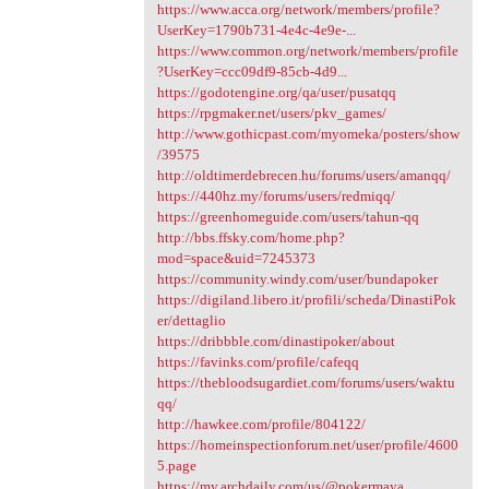
https://www.acca.org/network/members/profile?
UserKey=1790b731-4e4c-4e9e-...
https://www.common.org/network/members/profile
?UserKey=ccc09df9-85cb-4d9...
https://godotengine.org/qa/user/pusatqq
https://rpgmaker.net/users/pkv_games/
http://www.gothicpast.com/myomeka/posters/show
/39575
http://oldtimerdebrecen.hu/forums/users/amanqq/
https://440hz.my/forums/users/redmiqq/
https://greenhomeguide.com/users/tahun-qq
http://bbs.ffsky.com/home.php?
mod=space&uid=7245373
https://community.windy.com/user/bundapoker
https://digiland.libero.it/profili/scheda/DinastiPok
er/dettaglio
https://dribbble.com/dinastipoker/about
https://favinks.com/profile/cafeqq
https://thebloodsugardiet.com/forums/users/waktu
qq/
http://hawkee.com/profile/804122/
https://homeinspectionforum.net/user/profile/4600
5.page
https://my.archdaily.com/us/@pokermaya