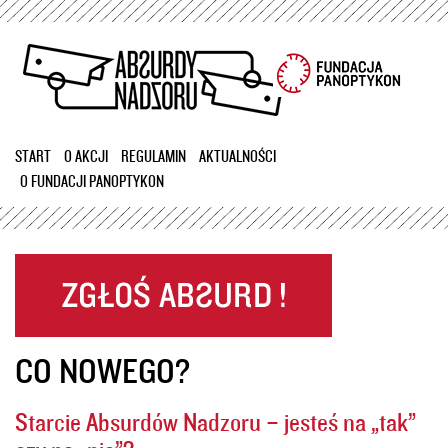
Przejdź
do
treści
START
O AKCJI
REGULAMIN
AKTUALNOŚCI
O FUNDACJI PANOPTYKON
CO NOWEGO?
Starcie Absurdów Nadzoru – jesteś na „tak”