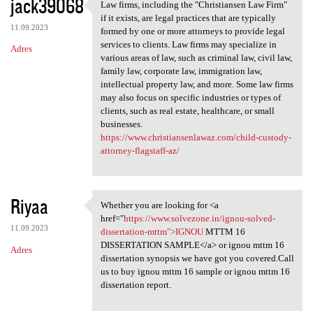
jack39068
Law firms, including the "Christiansen Law Firm"
Law firms, including the
if it exists, are legal practices that are typically
11.09.2023
formed by one or more attorneys to provide legal
services to clients. Law firms may specialize in
Adres
various areas of law, such as criminal law, civil law,
family law, corporate law, immigration law,
intellectual property law, and more. Some law firms
may also focus on specific industries or types of
clients, such as real estate, healthcare, or small
businesses.
https://www.christiansenlawaz.com/child-custody-
attorney-flagstaff-az/
Riyaa
Whether you are looking for <a
Whether you are looking for
href="
https://www.solvezone.in/ignou-solved-
11.09.2023
dissertation-mttm">IGNOU
MTTM 16
DISSERTATION SAMPLE</a> or ignou mttm 16
Adres
dissertation synopsis we have got you covered.Call
us to buy ignou mttm 16 sample or ignou mttm 16
dissertation report.