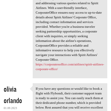
and addressing various queries related to Spirit
Airlines. With a user-friendly interface,
CorporateOffice ensures easy access to up-to-date
details about Spirit Airlines' Corporate Office,
including contact information and services
provided. Whether you're a business traveler
seeking partnership opportunities, a corporate
client with inquiries, or simply seeking
information about the airline's operations,
CorporateOffice provides a reliable and
informative resource to help you effectively
navigate your interactions with Spirit Airlines'
Corporate Office.
https://corporatesoffice.com/airlines/spirit-airlines-
corporate-office/
olivia
If you have any questions or would like to book a
If you have any questions or
flight with Flybondi, their customer support team
orlando
is ready to assist you. You can easily reach them at
their dedicated phone number, which is provided
below. Rest assured that you will receive excellent
01.09.2023