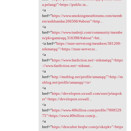
a.pelangi">https://public.ta...
<a
href="
https://www.smokingmeatforums.com/memb
ers/asikbandar.266506/#about">http...
<a
href="
https://www.traderji.com/community/membe
rs/pkvgamesqq.316398/#about">htt...
<a href="
https://rune-server.org/members/381209-
nikmatqq/">https://rune-server.or...
<a
href="
https://www.fanfiction.net/~nikmatqq">https
://www.fanfiction.net/~nikmat...
<a
href="
http://moblog.net/profile/amanqq/">http://m
oblog.net/profile/amanqq/</a>
<a
href="
https://developers.oxwall.com/user/jelaspok
er">https://developers.oxwall...
<a
href="
https://www.40billion.com/profile/7808529
75">https://www.40billion.com/p...
<a
href="
https://descubre.beqbe.com/p/okepkv">https