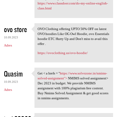
https://www.classdoer.com/do-my-online-english-
class.html
ovo store
OVO Clothing offering UPTO 50% OFF on latest
OVO Clothing offering UPTO 50
OVO hoodies Like OG Owl Hoodie, ovo Essentials
10.09.2023
hoodie ETC Hurry Up and Don't miss to avail this
offer .
Adres
https://ovoclothing.us/ovo-hoodie/
Quasim
Get < a hrefs = "
https://www.solvezone.in/nmims-
Get < a hrefs = "https://www
solved-assignment">
NMIMS solved assignment>
10.09.2023
Dec 2023 in budget. We provide NMIMS
assignment with 100% plagiarism free content.
Adres
Buy Nmims Solved Assignment & get good scores
in nmims assignments.