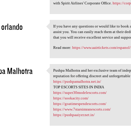
with Spirit Airlines' Corporate Office.
https://corp
a orlando
If you have any questions or would like to book a
If you have any questions or
assist you. You can easily reach them at their d
3
that you will receive excellent service and suppor
Read more:
https://www.aairtickets.com/espanol/
pa Malhotra
Pushpa Malhotra and her exclusive team of inde
Pushpa Malhotra and her
reputation for offering discreet and unforgettabl
3
https://pushpamalhotra.net.in/
TOP ESCORTS SITES IN INDIA
https://super30modelescorts.com/
https://sookacity.com/
https://goatimespendescorts.com/
https://www.7starsimranescorts.com/
https://pushpaaiyer.net.in/