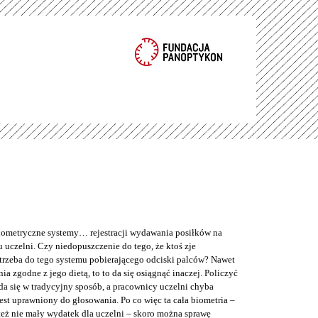
metryczne systemy… rejestracji wydawania posiłków na
 uczelni. Czy niedopuszczenie do tego, że ktoś zje
trzeba do tego systemu pobierającego odciski palców? Nawet
nia zgodne z jego dietą, to to da się osiągnąć inaczej. Policzyć
da się w tradycyjny sposób, a pracownicy uczelni chyba
jest uprawniony do głosowania. Po co więc ta cała biometria –
też nie mały wydatek dla uczelni – skoro można sprawę