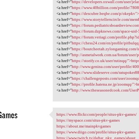
<a href="
https://developers.oxwall.com/user/jela
<a href="
https://www.40billion.com/profile/780
<a href="
https://descubre.beqbe.com/p/okepkv">
<a href="
https://www.storytellerscircle.com/mem
<a href="
https://forum.pediatricsboardreview.com
<a href="
https://forum.dzpknews.com/space-uid-
<a href="
https://forum.veriagi.com/profile.php?i
<a href="
https://chess24.com/en/profile/pitbulqq"
<a href="
https://boutcheetah.zylongaming.com/i
<a href="
http://asmetalwork.com.ua/forum/user/p
<a href="
https://storify.co.uk/user/rutinqq/">https
<a href="
http://www.genina.com/user/profile/40
<a href="
https://www.slideserve.com/ratupoker88
<a href="
https://challengeposts.com/user/zoomqq/
<a href="
https://profile.hatena.ne.jp/zoomqq/">ht
<a href="
http://www.theseasonedcook.com/UserPr
Games
https://www.flickr.com/people/situs-pkv-games/
https://www.flickr.com/people
https://myspace.com/situs-pkv-games
3
https://about.me/mainpkvgames
https://www.diigo.com/profile/situs-pkv-games
https://www.twitch.tv/daftar_pkv_games/about