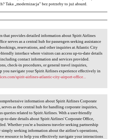
ych? Taka „modernizacja” bez potrzeby to już absurd.
m that provides detailed information about Spirit Airlines
ffice serves as a central hub for passengers seeking assistance
 bookings, reservations, and other inquiries at Atlantic City
r-friendly interface where visitors can access up-to-date details
e, including contact information and services provided.
ns, check-in procedures, or general travel inquiries,
elp you navigate your Spirit Airlines experience effectively in
fices.com/spirit-airlines-atlantic-city-airport-office...
 comprehensive information about Spirit Airlines Corporate
n, serves as the central hub for handling corporate inquiries,
 queries related to Spirit Airlines. With a user-friendly
up-to-date details about Spirit Airlines' Corporate Office,
ded. Whether you're a business traveler seeking partnership
or simply seeking information about the airline's operations,
ve resource to help you effectively navigate your interactions