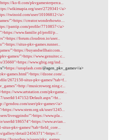
https://ko-fi.com/pkvgamesterperca...
ttps://wikimapia.org/user/2729341</a>
ttps://twinoid.com/user/10106812</a>
mes/">https://creator.wonderhowto....
ttps://pantip.com/profile/7710857</a>
>https://www.familie.pl/profil/p...
s">https://forum.cloudron.io/user...
/">https://situs-pkv-games.runner...
games/">https://buyandsellhair.com...
pkv-games/">https://www.genuitec.c...
es/35660">https://www.gbig.org/ind...
s">
https://unsplash.com/
@agen_pkv_games</a>
pkv-games.html">https://dzone.com/...
file/2672150-situs-pkv-games/?tab=f...
v_games">http://musicroworg.ning.c...
>https://www.artstation.com/pkvgame...
57/userId/147152/Default.aspx">ht...
tp://gendou.com/user/pkv-games</a>
>https://www.stem.org.uk/user/1245...
sers/livesgpindo/">https://www.pla...
e/userId/186574">https://www.avian...
1-situs-pkv-games/?tab=field_core...
/gallery/detail/2456371">https://...
ttps://hypothes.is/users/pkv_games...