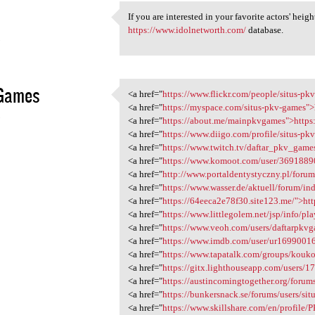
If you are interested in your favorite actors' heig
If you are interested in your
https://www.idolnetworth.com/
database.
3
Games
<a href="
https://www.flickr.com/people/situs-pkv
<a href="https://www.flickr
<a href="
https://myspace.com/situs-pkv-games">
3
<a href="
https://about.me/mainpkvgames">http
<a href="
https://www.diigo.com/profile/situs-pk
<a href="
https://www.twitch.tv/daftar_pkv_games
<a href="
https://www.komoot.com/user/36918890
<a href="
http://www.portaldentystyczny.pl/forum/
<a href="
https://www.wasser.de/aktuell/forum/i
<a href="
https://64eeca2e78f30.site123.me/">ht
<a href="
https://www.littlegolem.net/jsp/info/pl
<a href="
https://www.veoh.com/users/daftarpkvg
<a href="
https://www.imdb.com/user/ur16990016
<a href="
https://www.tapatalk.com/groups/kouk
<a href="
https://gitx.lighthouseapp.com/users/17
<a href="
https://austincomingtogether.org/forums
<a href="
https://bunkersnack.se/forums/users/sit
<a href="
https://www.skillshare.com/en/profile