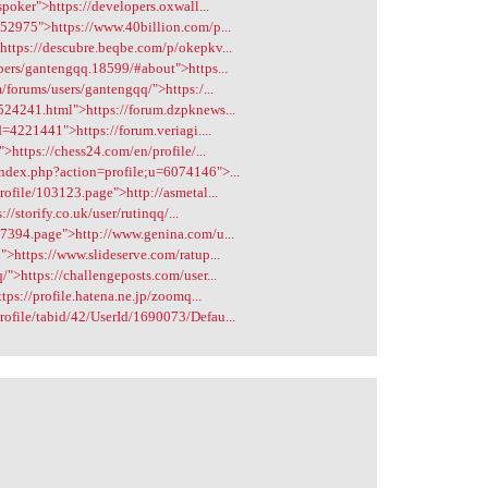
spoker">https://developers.oxwall...
852975">https://www.40billion.com/p...
https://descubre.beqbe.com/p/okepkv...
bers/gantengqq.18599/#about">https...
/forums/users/gantengqq/">https:/...
524241.html">https://forum.dzpknews...
d=4221441">https://forum.veriagi....
>https://chess24.com/en/profile/...
ndex.php?action=profile;u=6074146">...
rofile/103123.page">http://asmetal...
://storify.co.uk/user/rutinqq/...
07394.page">http://www.genina.com/u...
">https://www.slideserve.com/ratup...
">https://challengeposts.com/user...
tps://profile.hatena.ne.jp/zoomq...
ofile/tabid/42/UserId/1690073/Defau...