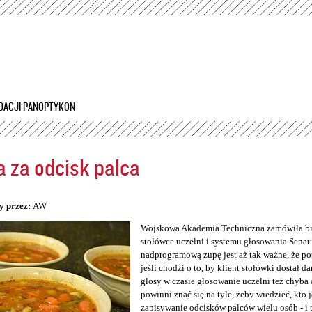
Przejdź
do
treści
DACJI PANOPTYKON
 za odcisk palca
5
y przez:
AW
Wojskowa Akademia Techniczna zamówiła bio
stołówce uczelni i systemu głosowania Senatu
nadprogramową zupę jest aż tak ważne, że po
jeśli chodzi o to, by klient stołówki dostał da
głosy w czasie głosowanie uczelni też chyba 
powinni znać się na tyle, żeby wiedzieć, kto 
zapisywanie odcisków palców wielu osób - i 