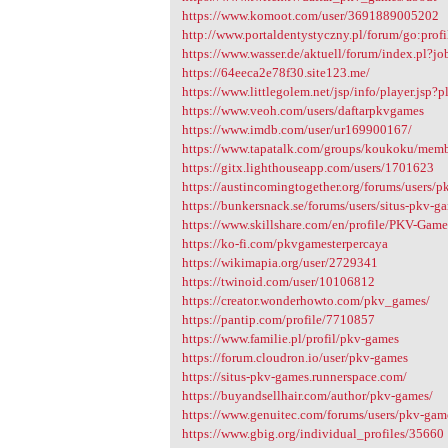
https://www.komoot.com/user/3691889005202
http://www.portaldentystyczny.pl/forum/go:prof
https://www.wasser.de/aktuell/forum/index.pl?
https://64eeca2e78f30.site123.me/
https://www.littlegolem.net/jsp/info/player.jsp
https://www.veoh.com/users/daftarpkvgames
https://www.imdb.com/user/ur169900167/
https://www.tapatalk.com/groups/koukoku/memb
https://gitx.lighthouseapp.com/users/1701623
https://austincomingtogether.org/forums/users/
https://bunkersnack.se/forums/users/situs-pkv-g
https://www.skillshare.com/en/profile/PKV-Ga
https://ko-fi.com/pkvgamesterpercaya
https://wikimapia.org/user/2729341
https://twinoid.com/user/10106812
https://creator.wonderhowto.com/pkv_games/
https://pantip.com/profile/7710857
https://www.familie.pl/profil/pkv-games
https://forum.cloudron.io/user/pkv-games
https://situs-pkv-games.runnerspace.com/
https://buyandsellhair.com/author/pkv-games/
https://www.genuitec.com/forums/users/pkv-gam
https://www.gbig.org/individual_profiles/35660