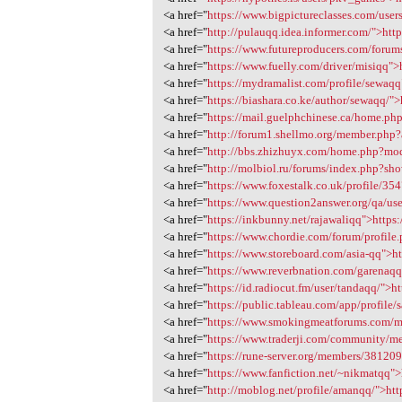
<a href="
https://www.bigpictureclasses.com/user
<a href="
http://pulauqq.idea.informer.com/">htt
<a href="
https://www.futureproducers.com/foru
<a href="
https://www.fuelly.com/driver/misiqq">h
<a href="
https://mydramalist.com/profile/sewaqq"
<a href="
https://biashara.co.ke/author/sewaqq/">h
<a href="
https://mail.guelphchinese.ca/home.p
<a href="
http://forum1.shellmo.org/member.php?
<a href="
http://bbs.zhizhuyx.com/home.php?mod
<a href="
http://molbiol.ru/forums/index.php?sho
<a href="
https://www.foxestalk.co.uk/profile/35
<a href="
https://www.question2answer.org/qa/us
<a href="
https://inkbunny.net/rajawaliqq">https
<a href="
https://www.chordie.com/forum/profile
<a href="
https://www.storeboard.com/asia-qq">h
<a href="
https://www.reverbnation.com/garenaqq
<a href="
https://id.radiocut.fm/user/tandaqq/">htt
<a href="
https://public.tableau.com/app/profile/s
<a href="
https://www.smokingmeatforums.com/me
<a href="
https://www.traderji.com/community/m
<a href="
https://rune-server.org/members/381209-
<a href="
https://www.fanfiction.net/~nikmatqq">h
<a href="
http://moblog.net/profile/amanqq/">htt