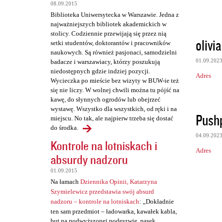
08.09.2015
Biblioteka Uniwersytecka w Warszawie. Jedna z
najważniejszych bibliotek akademickich w
stolicy. Codziennie przewijają się przez nią
olivi
setki studentów, doktorantów i pracowników
naukowych. Są również pasjonaci, samodzielni
01.09.202
badacze i warszawiacy, którzy poszukują
niedostępnych gdzie indziej pozycji.
Adres
Wycieczka po mieście bez wizyty w BUW-ie też
się nie liczy. W wolnej chwili można tu pójść na
kawę, do słynnych ogrodów lub obejrzeć
wystawę. Wszystko dla wszystkich, od ręki i na
Push
miejscu. No tak, ale najpierw trzeba się dostać
do środka.
04.09.202
Kontrole na lotniskach i
Adres
absurdy nadzoru
01.09.2015
Na łamach
Dziennika Opinii, Katarzyna
Szymielewicz przedstawia swój absurd
nadzoru – kontrole na lotniskach
: „Dokładnie
ten sam przedmiot – ładowarka, kawałek kabla,
but na podwyższonej podeszwie, pasek,