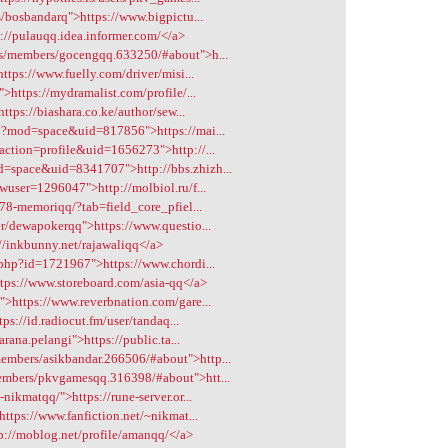
s/bosbandarq">https://www.bigpictu...
p://pulauqq.idea.informer.com/</a>
ms/members/gocengqq.633250/#about">h...
ttps://www.fuelly.com/driver/misi...
>https://mydramalist.com/profile/...
ttps://biashara.co.ke/author/sew...
hp?mod=space&uid=817856">https://mai...
action=profile&uid=1656273">http://...
=space&uid=8341707">http://bbs.zhizh...
wuser=1296047">http://molbiol.ru/f...
478-memoriqq/?tab=field_core_pfiel...
er/dewapokerqq">https://www.questio...
://inkbunny.net/rajawaliqq</a>
.php?id=1721967">https://www.chordi...
ttps://www.storeboard.com/asia-qq</a>
">https://www.reverbnation.com/gare...
ps://id.radiocut.fm/user/tandaq...
arana.pelangi">https://public.ta...
mbers/asikbandar.266506/#about">http...
embers/pkvgamesqq.316398/#about">htt...
nikmatqq/">https://rune-server.or...
ttps://www.fanfiction.net/~nikmat...
p://moblog.net/profile/amanqq/</a>