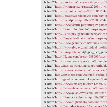
<a href="
https://ko-fi.com/pkvgamesterpercaya">
<a href="
https://wikimapia.org/user/2729341">h
<a href="
https://twinoid.com/user/10106812">h
<a href="
https://creator.wonderhowto.com/pkv_ga
<a href="
https://pantip.com/profile/7710857">h
<a href="
https://www.familie.pl/profil/pkv-games"
<a href="
https://forum.cloudron.io/user/pkv-game
<a href="
https://situs-pkv-games.runnerspace.com
<a href="
https://buyandsellhair.com/author/pkv-
<a href="
https://www.genuitec.com/forums/users/
<a href="
https://www.gbig.org/individual_profil
<a href="
https://unsplash.com/
@agen_pkv_game
<a href="
https://dzone.com/users/4988099/situs-
<a href="
https://www.insanelymac.com/forum/pro
<a href="
http://musicroworg.ning.com/profile/pk
<a href="
https://www.artstation.com/pkvgames9"
<a href="
http://foxsheets.com/UserProfile/tabid/
<a href="
http://gendou.com/user/pkv-games">ht
<a href="
https://www.stem.org.uk/user/1245028/"
<a href="
https://www.planetnatural.com/forums/u
<a href="
https://www.avianwaves.com/User-Profil
<a href="
https://forums.x-pilot.com/profile/8076
<a href="
https://www.englishbaby.com/findfriends
<a href="
https://hypothes.is/users/pkv_games">h