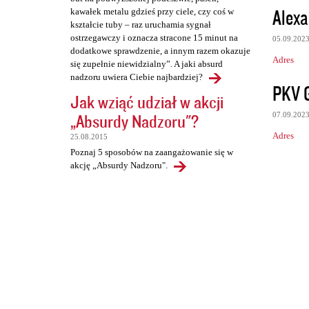
Alexa
kawałek metalu gdzieś przy ciele, czy coś w
kształcie tuby – raz uruchamia sygnał
ostrzegawczy i oznacza stracone 15 minut na
05.09.202
dodatkowe sprawdzenie, a innym razem okazuje
Adres
się zupełnie niewidzialny”. A jaki absurd
nadzoru uwiera Ciebie najbardziej?
PKV 
Jak wziąć udział w akcji
„Absurdy Nadzoru"?
07.09.202
Adres
25.08.2015
Poznaj 5 sposobów na zaangażowanie się w
akcję „Absurdy Nadzoru".