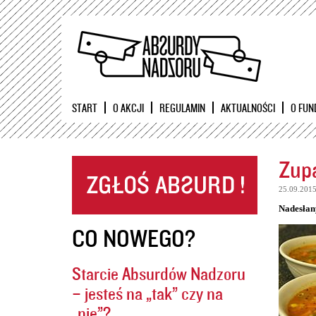
START
O AKCJI
REGULAMIN
AKTUALNOŚCI
O FUN
Zupa
25.09.201
Nadesłan
CO NOWEGO?
Starcie Absurdów Nadzoru
– jesteś na „tak” czy na
„nie”?