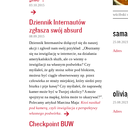
03.10.2015
wścibski 
Dziennik Internautów
zgłasza swój absurd
K
sama
o
08.09.2015
25.08.202
Dziennik Internautów dołączył się do naszej
m
akcji i zgłosił nam swój przykład: „Oburzamy
Adres
e
się na inwigilację w internecie, na działania
amerykańskich służb, ale co wiemy o
n
inwigilacji na własnym podwórku? Czy
t
myślałeś, że gdy stoisz sobie pod blokiem,
możesz być ciągle obserwowany np. przez
a
człowieka ze straży miejskiej, który siedzi przy
r
biurku i pije kawę? Czy myślałeś, ile naprawdę
olivi
z
kamer może być w Twojej okolicy? A może
spojrzysz na mapkę, która może to ukazywać?”.
e
Polecamy artykuł Marcina Maja:
Ktoś nasikał
25.08.202
pod kamerą, czyli inwigilacja z perspektywy
Adres
własnego podwórka
.
Checkpoint BUW