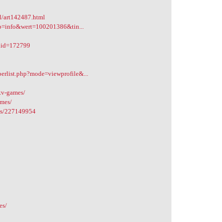
il/art142487.html
job=info&wert=100201386&tin...
?plid=172799
erlist.php?mode=viewprofile&...
pkv-games/
ames/
mes/227149954
es/