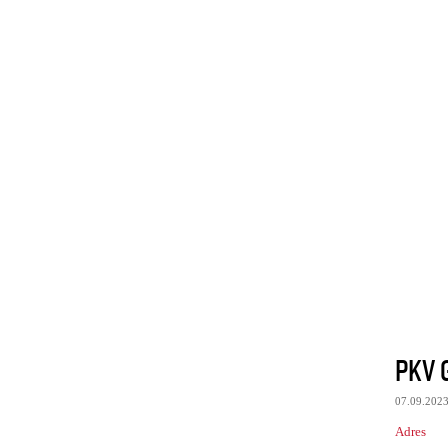
PKV 
07.09.202
Adres