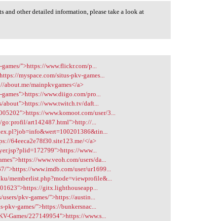
hts and other detailed information, please take a look at
-games/">https://www.flickr.com/p...
https://myspace.com/situs-pkv-games...
s://about.me/mainpkvgames</a>
v-games">https://www.diigo.com/pro...
/about">https://www.twitch.tv/daft...
05202">https://www.komoot.com/user/3...
go:profil/art142487.html">http://...
ndex.pl?job=info&wert=100201386&tin...
tps://64eeca2e78f30.site123.me/</a>
ayer.jsp?plid=172799">https://www...
ames">https://www.veoh.com/users/da...
7/">https://www.imdb.com/user/ur1699...
oku/memberlist.php?mode=viewprofile&...
01623">https://gitx.lighthouseapp...
/users/pkv-games/">https://austin...
us-pkv-games/">https://bunkersnac...
/PKV-Games/227149954">https://www.s...