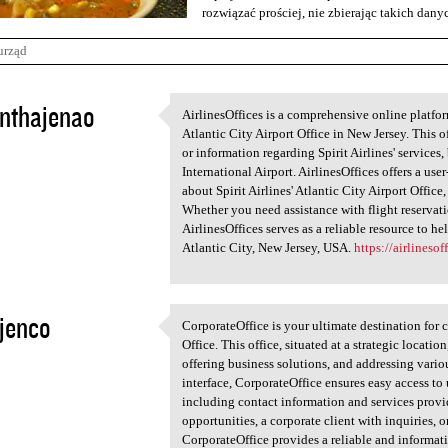
rozwiązać prościej, nie zbierając takich dan
urząd
nthajenao
AirlinesOffices is a comprehensive online platfor
AirlinesOffices is a
Atlantic City Airport Office in New Jersey. This o
3
or information regarding Spirit Airlines' services,
International Airport. AirlinesOffices offers a use
about Spirit Airlines' Atlantic City Airport Offic
Whether you need assistance with flight reservatio
AirlinesOffices serves as a reliable resource to h
Atlantic City, New Jersey, USA.
https://airlinesof
ajenco
CorporateOffice is your ultimate destination for
CorporateOffice is your
Office. This office, situated at a strategic locatio
3
offering business solutions, and addressing various
interface, CorporateOffice ensures easy access to 
including contact information and services provi
opportunities, a corporate client with inquiries, 
CorporateOffice provides a reliable and informati