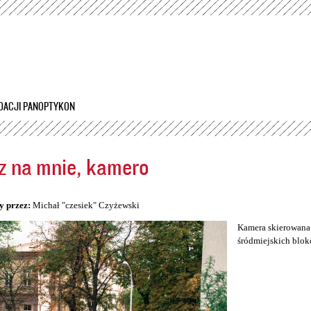
Przejdź
do
treści
DACJI PANOPTYKON
z na mnie, kamero
5
y przez:
Michał "czesiek" Czyżewski
Kamera skierowana 
śródmiejskich blok