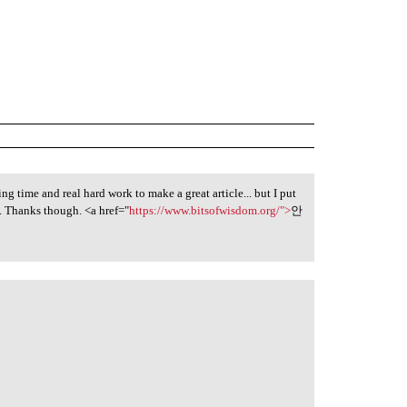
king time and real hard work to make a great article... but I put
d. Thanks though. <a href="
https://www.bitsofwisdom.org/">
안