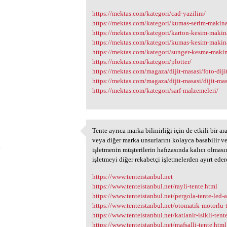
https://mektas.com/kategori/cad-yazilim/
https://mektas.com/kategori/kumas-serim-makina
https://mektas.com/kategori/karton-kesim-makin
https://mektas.com/kategori/kumas-kesim-makin
https://mektas.com/kategori/sunger-kesme-makin
https://mektas.com/kategori/plotter/
https://mektas.com/magaza/dijit-masasi/foto-diji
https://mektas.com/magaza/dijit-masasi/dijit-mas
https://mektas.com/kategori/sarf-malzemeleri/
Tente ayrıca marka bilinirliği için de etkili bir ara
Tente ayrıca marka
veya diğer marka unsurlarını kolayca basabilir ve 
4
işletmenin müşterilerin hafızasında kalıcı olması
işletmeyi diğer rekabetçi işletmelerden ayırt edere
https://www.tenteistanbul.net
https://www.tenteistanbul.net/rayli-tente.html
https://www.tenteistanbul.net/pergola-tente-led
https://www.tenteistanbul.net/otomatik-motorlu-
https://www.tenteistanbul.net/katlanir-isikli-tent
https://www.tenteistanbul.net/mafsalli-tente.html