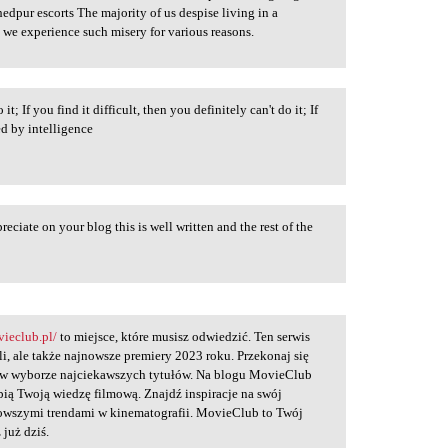
edpur escorts The majority of us despise living in a
y we experience such misery for various reasons.
 it; If you find it difficult, then you definitely can't do it; If
ed by intelligence
reciate on your blog this is well written and the rest of the
vieclub.pl/
to miejsce, które musisz odwiedzić. Ten serwis
ali, ale także najnowsze premiery 2023 roku. Przekonaj się
Ci w wyborze najciekawszych tytułów. Na blogu MovieClub
ębią Twoją wiedzę filmową. Znajdź inspiracje na swój
nowszymi trendami w kinematografii. MovieClub to Twój
 już dziś.