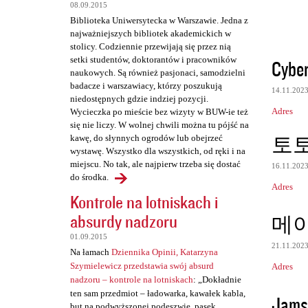
e
08.09.2015
Biblioteka Uniwersytecka w Warszawie. Jedna z
najważniejszych bibliotek akademickich w
stolicy. Codziennie przewijają się przez nią
setki studentów, doktorantów i pracowników
Cyber
naukowych. Są również pasjonaci, samodzielni
badacze i warszawiacy, którzy poszukują
14.11.202
niedostępnych gdzie indziej pozycji.
Adres
Wycieczka po mieście bez wizyty w BUW-ie też
się nie liczy. W wolnej chwili można tu pójść na
토
kawę, do słynnych ogrodów lub obejrzeć
wystawę. Wszystko dla wszystkich, od ręki i na
miejscu. No tak, ale najpierw trzeba się dostać
16.11.202
do środka.
Adres
Kontrole na lotniskach i
absurdy nadzoru
메
01.09.2015
21.11.202
Na łamach
Dziennika Opinii, Katarzyna
Szymielewicz przedstawia swój absurd
Adres
nadzoru – kontrole na lotniskach
: „Dokładnie
ten sam przedmiot – ładowarka, kawałek kabla,
Jamsh
but na podwyższonej podeszwie, pasek,