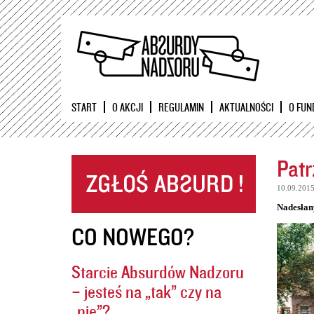
START
O AKCJI
REGULAMIN
AKTUALNOŚCI
O FUN
Patr
10.09.201
Nadesłan
CO NOWEGO?
Starcie Absurdów Nadzoru
– jesteś na „tak” czy na
„nie”?