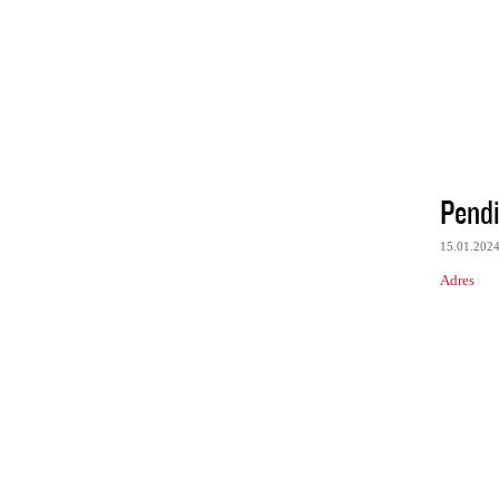
Pend
15.01.202
Adres