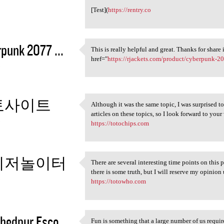
[Test](
https://rentry.co
punk 2077 ...
This is really helpful and great. Thanks for share it
This is really helpful and
href="
https://rjackets.com/product/cyberpunk-
3
토사이트
Although it was the same topic, I was surprised to
Although it was the same
articles on these topics, so I look forward to your 
3
https://totochips.com
이저놀이터
There are several interesting time points on this p
There are several interesting
there is some truth, but I will reserve my opinion 
3
https://totowho.com
edpur Esco...
Fun is something that a large number of us requir