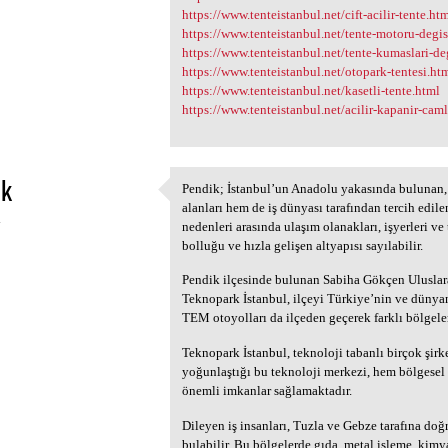
https://www.tenteistanbul.net/cift-acilir-tente.ht
https://www.tenteistanbul.net/tente-motoru-degi
https://www.tenteistanbul.net/tente-kumaslari-deg
https://www.tenteistanbul.net/otopark-tentesi.ht
https://www.tenteistanbul.net/kasetli-tente.html
https://www.tenteistanbul.net/acilir-kapanir-cam
ik
Pendik; İstanbul’un Anadolu yakasında bulunan, 
Pendik; İstanbul’un Anadolu
alanları hem de iş dünyası tarafından tercih edile
4
nedenleri arasında ulaşım olanakları, işyerleri ve 
bolluğu ve hızla gelişen altyapısı sayılabilir.
Pendik ilçesinde bulunan Sabiha Gökçen Ulusla
Teknopark İstanbul, ilçeyi Türkiye’nin ve dünya
TEM otoyolları da ilçeden geçerek farklı bölgele
Teknopark İstanbul, teknoloji tabanlı birçok şirk
yoğunlaştığı bu teknoloji merkezi, hem bölgesel 
önemli imkanlar sağlamaktadır.
Dileyen iş insanları, Tuzla ve Gebze tarafına doğ
bulabilir. Bu bölgelerde gıda, metal işleme, kimya