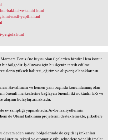
ml
simi-bakimi-ve-tamiri.html
isimi-nasil-yapilir.html
ml
li-pergola.html
Marmara Denizi’ne kıyısı olan ilçelerden biridir. Hem konut
n bir bölgedir. İş dünyası için bu ilçenin tercih edilme
tesislerin yüksek kalitesi, eğitim ve alışveriş olanaklarının
rarası Havalimanı ve hemen yanı başında konumlanmış olan
nın önemli merkezlerine bağlayan önemli iki noktadır. E-5 ve
re ulaşımı kolaylaştırmaktadır.
ete ev sahipliği yapmaktadır. Ar-Ge faaliyetlerinin
hem de Ulusal kalkınma projelerini desteklemekte, şirketlere
ru devam eden sanayi bölgelerinde de çeşitli iş imkanları
sal üretim, tekstil ve otomotiv gibi sektörlere yönelik imalat