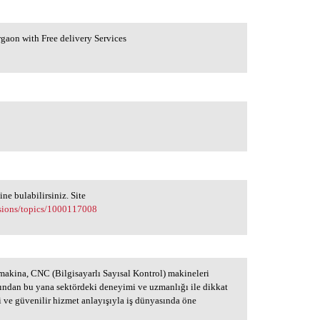
rgaon with Free delivery Services
ine bulabilirsiniz. Site
ssions/topics/1000117008
akina, CNC (Bilgisayarlı Sayısal Kontrol) makineleri
lından bu yana sektördeki deneyimi ve uzmanlığı ile dikkat
 ve güvenilir hizmet anlayışıyla iş dünyasında öne