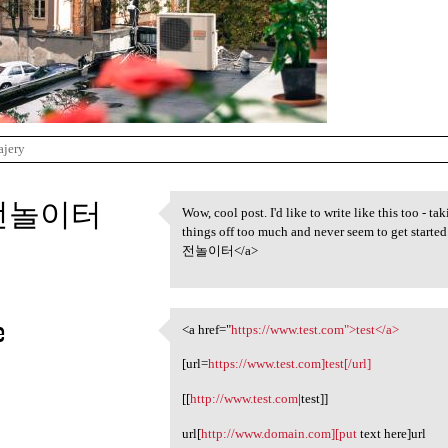
ajery
전놀이터
Wow, cool post. I'd like to write like this too - ta
Wow, cool post. I'd like to
things off too much and never seem to get starte
3
전놀이터</a>
e
<a href="
https://www.test.com">test</a>
<a href="https://www.test.com
3
[url=
https://www.test.com]test[/url]
[[
http://www.test.com
|test]]
url[
http://www.domain.com][put
text here]url