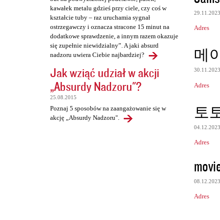
kawałek metalu gdzieś przy ciele, czy coś w
29.11.202
kształcie tuby – raz uruchamia sygnał
ostrzegawczy i oznacza stracone 15 minut na
Adres
dodatkowe sprawdzenie, a innym razem okazuje
się zupełnie niewidzialny”. A jaki absurd
메
nadzoru uwiera Ciebie najbardziej?
Jak wziąć udział w akcji
30.11.202
„Absurdy Nadzoru"?
Adres
25.08.2015
토
Poznaj 5 sposobów na zaangażowanie się w
akcję „Absurdy Nadzoru".
04.12.202
Adres
movi
08.12.202
Adres