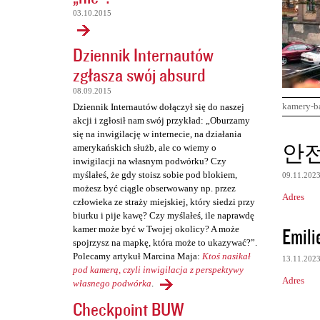
03.10.2015
Dziennik Internautów
zgłasza swój absurd
08.09.2015
kamery-b
Dziennik Internautów dołączył się do naszej
akcji i zgłosił nam swój przykład: „Oburzamy
się na inwigilację w internecie, na działania
K
안
amerykańskich służb, ale co wiemy o
o
inwigilacji na własnym podwórku? Czy
myślałeś, że gdy stoisz sobie pod blokiem,
09.11.202
m
możesz być ciągle obserwowany np. przez
Adres
e
człowieka ze straży miejskiej, który siedzi przy
biurku i pije kawę? Czy myślałeś, ile naprawdę
n
Emili
kamer może być w Twojej okolicy? A może
t
spojrzysz na mapkę, która może to ukazywać?”.
Polecamy artykuł Marcina Maja:
Ktoś nasikał
a
13.11.202
pod kamerą, czyli inwigilacja z perspektywy
r
Adres
własnego podwórka
.
z
Checkpoint BUW