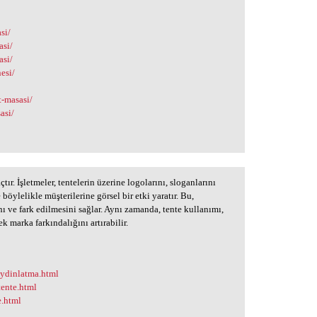
si/
asi/
asi/
esi/
t-masasi/
asi/
çtır. İşletmeler, tentelerin üzerine logolarını, sloganlarını
böylelikle müşterilerine görsel bir etki yaratır. Bu,
nı ve fark edilmesini sağlar. Aynı zamanda, tente kullanımı,
k marka farkındalığını artırabilir.
-aydinlatma.html
tente.html
e.html