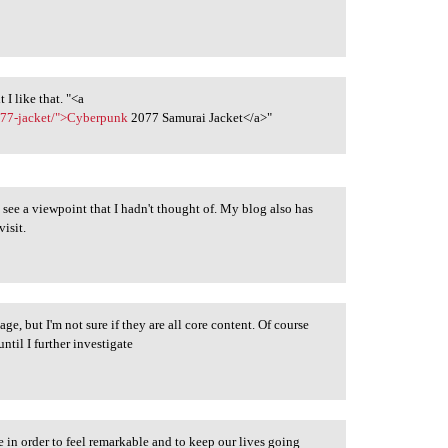
 I like that. "<a
2077-jacket/">Cyberpunk
2077 Samurai Jacket</a>"
 see a viewpoint that I hadn't thought of. My blog also has
visit.
age, but I'm not sure if they are all core content. Of course
until I further investigate
e in order to feel remarkable and to keep our lives going