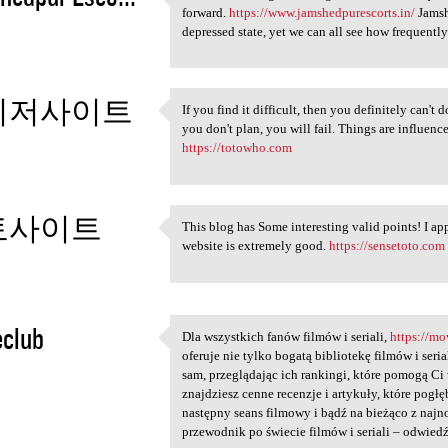
Fun is something that a large
forward.
https://www.jamshedpurescorts.in/
Jamsh
3
depressed state, yet we can all see how frequentl
이저사이트
If you find it difficult, then you definitely can't do
If you find it difficult,
you don't plan, you will fail. Things are influenc
3
https://totowho.com
토사이트
This blog has Some interesting valid points! I app
This blog has Some
website is extremely good.
https://sensetoto.com
3
eclub
Dla wszystkich fanów filmów i seriali,
https://mo
Dla wszystkich fanów filmów i
oferuje nie tylko bogatą bibliotekę filmów i seri
3
sam, przeglądając ich rankingi, które pomogą 
znajdziesz cenne recenzje i artykuły, które pogł
następny seans filmowy i bądź na bieżąco z naj
przewodnik po świecie filmów i seriali – odwiedź