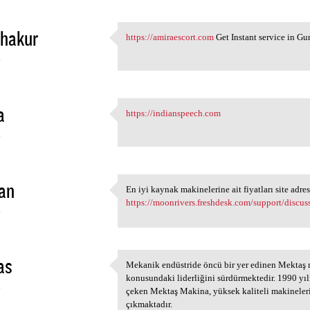
thakur
https://amiraescort.com
Get Instant service in Gu
https://amiraescort.com Get
4
a
https://indianspeech.com
https://indianspeech.com
4
an
En iyi kaynak makinelerine ait fiyatları site adres
En iyi kaynak makinelerine
https://moonrivers.freshdesk.com/support/discu
4
as
Mekanik endüstride öncü bir yer edinen Mektaş m
Mekanik endüstride öncü bir
konusundaki liderliğini sürdürmektedir. 1990 yı
4
çeken Mektaş Makina, yüksek kaliteli makineleri
çıkmaktadır.