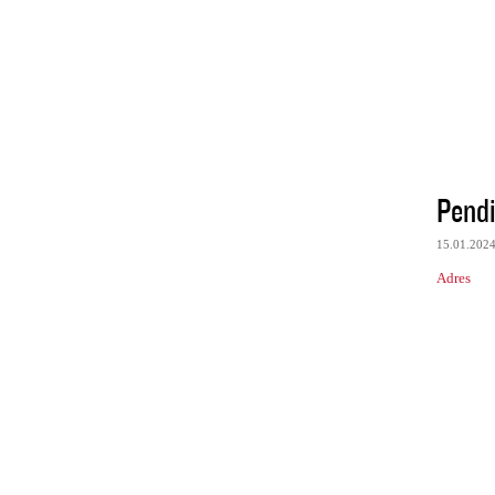
Pend
15.01.202
Adres