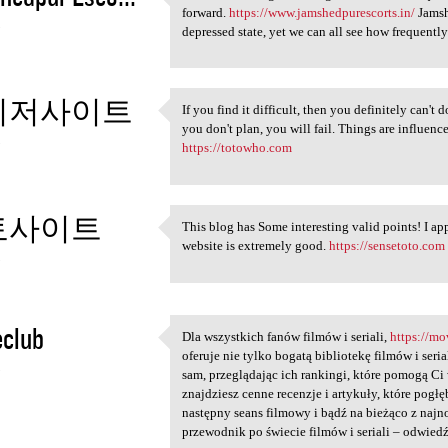
Fun is something that a large
forward.
https://www.jamshedpurescorts.in/
Jamsh
3
depressed state, yet we can all see how frequentl
이저사이트
If you find it difficult, then you definitely can't do
If you find it difficult,
you don't plan, you will fail. Things are influenc
3
https://totowho.com
토사이트
This blog has Some interesting valid points! I app
This blog has Some
website is extremely good.
https://sensetoto.com
3
eclub
Dla wszystkich fanów filmów i seriali,
https://mo
Dla wszystkich fanów filmów i
oferuje nie tylko bogatą bibliotekę filmów i seri
3
sam, przeglądając ich rankingi, które pomogą 
znajdziesz cenne recenzje i artykuły, które pogł
następny seans filmowy i bądź na bieżąco z naj
przewodnik po świecie filmów i seriali – odwiedź