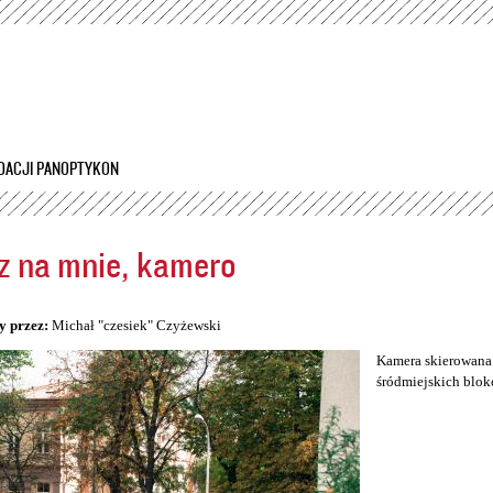
Przejdź
do
treści
DACJI PANOPTYKON
z na mnie, kamero
5
y przez:
Michał "czesiek" Czyżewski
Kamera skierowana 
śródmiejskich blok