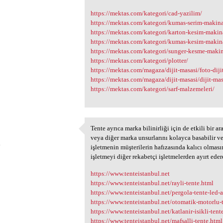
https://mektas.com/kategori/cad-yazilim/
https://mektas.com/kategori/kumas-serim-makina
https://mektas.com/kategori/karton-kesim-makin
https://mektas.com/kategori/kumas-kesim-makin
https://mektas.com/kategori/sunger-kesme-makin
https://mektas.com/kategori/plotter/
https://mektas.com/magaza/dijit-masasi/foto-diji
https://mektas.com/magaza/dijit-masasi/dijit-mas
https://mektas.com/kategori/sarf-malzemeleri/
Tente ayrıca marka bilinirliği için de etkili bir ara
Tente ayrıca marka
veya diğer marka unsurlarını kolayca basabilir ve 
4
işletmenin müşterilerin hafızasında kalıcı olması
işletmeyi diğer rekabetçi işletmelerden ayırt edere
https://www.tenteistanbul.net
https://www.tenteistanbul.net/rayli-tente.html
https://www.tenteistanbul.net/pergola-tente-led
https://www.tenteistanbul.net/otomatik-motorlu-
https://www.tenteistanbul.net/katlanir-isikli-tent
https://www.tenteistanbul.net/mafsalli-tente.html