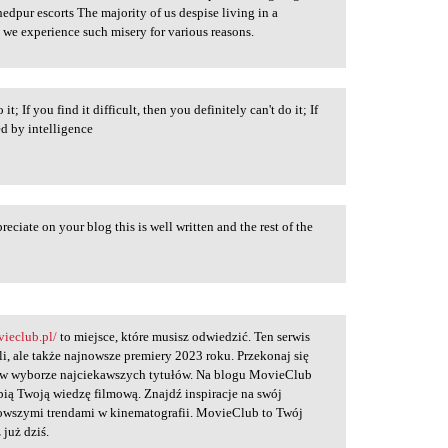
edpur escorts The majority of us despise living in a
y we experience such misery for various reasons.
 it; If you find it difficult, then you definitely can't do it; If
ed by intelligence
reciate on your blog this is well written and the rest of the
vieclub.pl/
to miejsce, które musisz odwiedzić. Ten serwis
ali, ale także najnowsze premiery 2023 roku. Przekonaj się
Ci w wyborze najciekawszych tytułów. Na blogu MovieClub
ębią Twoją wiedzę filmową. Znajdź inspiracje na swój
nowszymi trendami w kinematografii. MovieClub to Twój
 już dziś.