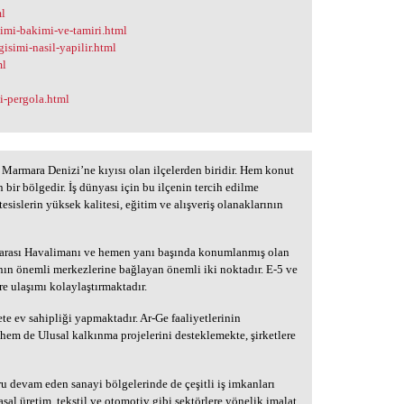
ml
simi-bakimi-ve-tamiri.html
isimi-nasil-yapilir.html
ml
li-pergola.html
Marmara Denizi’ne kıyısı olan ilçelerden biridir. Hem konut
n bir bölgedir. İş dünyası için bu ilçenin tercih edilme
tesislerin yüksek kalitesi, eğitim ve alışveriş olanaklarının
rarası Havalimanı ve hemen yanı başında konumlanmış olan
nın önemli merkezlerine bağlayan önemli iki noktadır. E-5 ve
re ulaşımı kolaylaştırmaktadır.
ete ev sahipliği yapmaktadır. Ar-Ge faaliyetlerinin
hem de Ulusal kalkınma projelerini desteklemekte, şirketlere
ru devam eden sanayi bölgelerinde de çeşitli iş imkanları
sal üretim, tekstil ve otomotiv gibi sektörlere yönelik imalat