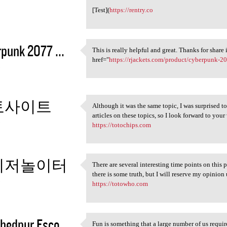
[Test](
https://rentry.co
punk 2077 ...
This is really helpful and great. Thanks for share it
This is really helpful and
href="
https://rjackets.com/product/cyberpunk-
3
토사이트
Although it was the same topic, I was surprised to
Although it was the same
articles on these topics, so I look forward to your 
3
https://totochips.com
이저놀이터
There are several interesting time points on this p
There are several interesting
there is some truth, but I will reserve my opinion 
3
https://totowho.com
edpur Esco...
Fun is something that a large number of us requir