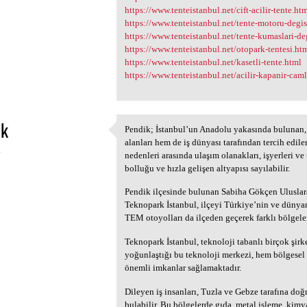
https://www.tenteistanbul.net/cift-acilir-tente.ht
https://www.tenteistanbul.net/tente-motoru-degi
https://www.tenteistanbul.net/tente-kumaslari-deg
https://www.tenteistanbul.net/otopark-tentesi.ht
https://www.tenteistanbul.net/kasetli-tente.html
https://www.tenteistanbul.net/acilir-kapanir-cam
ik
Pendik; İstanbul’un Anadolu yakasında bulunan, 
Pendik; İstanbul’un Anadolu
alanları hem de iş dünyası tarafından tercih edile
4
nedenleri arasında ulaşım olanakları, işyerleri ve 
bolluğu ve hızla gelişen altyapısı sayılabilir.
Pendik ilçesinde bulunan Sabiha Gökçen Ulusla
Teknopark İstanbul, ilçeyi Türkiye’nin ve dünya
TEM otoyolları da ilçeden geçerek farklı bölgele
Teknopark İstanbul, teknoloji tabanlı birçok şirk
yoğunlaştığı bu teknoloji merkezi, hem bölgesel 
önemli imkanlar sağlamaktadır.
Dileyen iş insanları, Tuzla ve Gebze tarafına doğ
bulabilir. Bu bölgelerde gıda, metal işleme, kimya