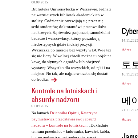
e
08.09.2015
Biblioteka Uniwersytecka w Warszawie. Jedna z
najważniejszych bibliotek akademickich w
stolicy. Codziennie przewijają się przez nią
setki studentów, doktorantów i pracowników
Cyber
naukowych. Są również pasjonaci, samodzielni
badacze i warszawiacy, którzy poszukują
14.11.202
niedostępnych gdzie indziej pozycji.
Adres
Wycieczka po mieście bez wizyty w BUW-ie też
się nie liczy. W wolnej chwili można tu pójść na
토
kawę, do słynnych ogrodów lub obejrzeć
wystawę. Wszystko dla wszystkich, od ręki i na
miejscu. No tak, ale najpierw trzeba się dostać
16.11.202
do środka.
Adres
Kontrole na lotniskach i
absurdy nadzoru
메
01.09.2015
21.11.202
Na łamach
Dziennika Opinii, Katarzyna
Szymielewicz przedstawia swój absurd
Adres
nadzoru – kontrole na lotniskach
: „Dokładnie
ten sam przedmiot – ładowarka, kawałek kabla,
Jamsh
but na podwyższonej podeszwie, pasek,