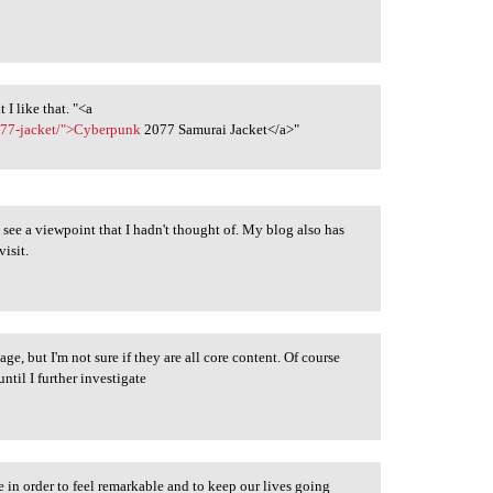
 I like that. "<a
2077-jacket/">Cyberpunk
2077 Samurai Jacket</a>"
 see a viewpoint that I hadn't thought of. My blog also has
visit.
age, but I'm not sure if they are all core content. Of course
until I further investigate
e in order to feel remarkable and to keep our lives going