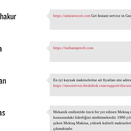
thakur
https://amiraescort.com
Get Instant service in Gu
https://amiraescort.com Get
4
a
https://indianspeech.com
https://indianspeech.com
4
an
En iyi kaynak makinelerine ait fiyatları site adres
En iyi kaynak makinelerine
https://moonrivers.freshdesk.com/support/discu
4
as
Mekanik endüstride öncü bir yer edinen Mektaş m
Mekanik endüstride öncü bir
konusundaki liderliğini sürdürmektedir. 1990 yı
4
çeken Mektaş Makina, yüksek kaliteli makineleri
çıkmaktadır.