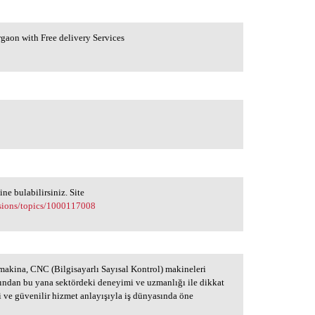
rgaon with Free delivery Services
ine bulabilirsiniz. Site
ssions/topics/1000117008
akina, CNC (Bilgisayarlı Sayısal Kontrol) makineleri
lından bu yana sektördeki deneyimi ve uzmanlığı ile dikkat
 ve güvenilir hizmet anlayışıyla iş dünyasında öne