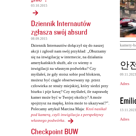
03.10.2015
Dziennik Internautów
zgłasza swój absurd
08.09.2015
kamery-b
Dziennik Internautów dołączył się do naszej
akcji i zgłosił nam swój przykład: „Oburzamy
się na inwigilację w internecie, na działania
K
안
amerykańskich służb, ale co wiemy o
o
inwigilacji na własnym podwórku? Czy
myślałeś, że gdy stoisz sobie pod blokiem,
09.11.202
m
możesz być ciągle obserwowany np. przez
Adres
e
człowieka ze straży miejskiej, który siedzi przy
biurku i pije kawę? Czy myślałeś, ile naprawdę
n
Emili
kamer może być w Twojej okolicy? A może
t
spojrzysz na mapkę, która może to ukazywać?”.
Polecamy artykuł Marcina Maja:
Ktoś nasikał
a
13.11.202
pod kamerą, czyli inwigilacja z perspektywy
r
Adres
własnego podwórka
.
z
Checkpoint BUW