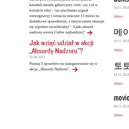
kawałek metalu gdzieś przy ciele, czy coś w
29.11.202
kształcie tuby – raz uruchamia sygnał
ostrzegawczy i oznacza stracone 15 minut na
Adres
dodatkowe sprawdzenie, a innym razem okazuje
się zupełnie niewidzialny”. A jaki absurd
메
nadzoru uwiera Ciebie najbardziej?
Jak wziąć udział w akcji
30.11.202
„Absurdy Nadzoru"?
Adres
25.08.2015
토
Poznaj 5 sposobów na zaangażowanie się w
akcję „Absurdy Nadzoru".
04.12.202
Adres
movi
08.12.202
Adres