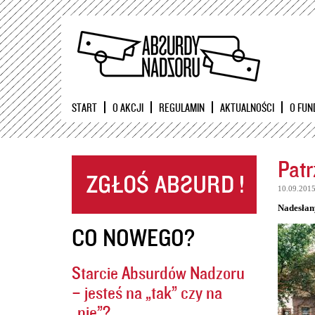
START
O AKCJI
REGULAMIN
AKTUALNOŚCI
O FUN
Patr
10.09.201
Nadesłan
CO NOWEGO?
Starcie Absurdów Nadzoru
– jesteś na „tak” czy na
„nie”?