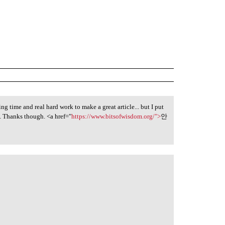
king time and real hard work to make a great article... but I put
d. Thanks though. <a href="
https://www.bitsofwisdom.org/">
안