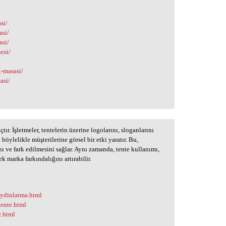
si/
asi/
asi/
esi/
t-masasi/
asi/
çtır. İşletmeler, tentelerin üzerine logolarını, sloganlarını
böylelikle müşterilerine görsel bir etki yaratır. Bu,
nı ve fark edilmesini sağlar. Aynı zamanda, tente kullanımı,
k marka farkındalığını artırabilir.
-aydinlatma.html
tente.html
e.html