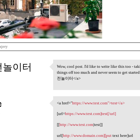
ajery
전놀이터
Wow, cool post. I'd like to write like this too - ta
Wow, cool post. I'd like to
things off too much and never seem to get starte
3
전놀이터</a>
e
<a href="
https://www.test.com">test</a>
<a href="https://www.test.com
3
[url=
https://www.test.com]test[/url]
[[
http://www.test.com
|test]]
url[
http://www.domain.com][put
text here]url