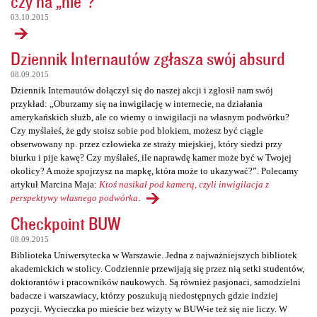
czy na „nie”?
03.10.2015
Dziennik Internautów zgłasza swój absurd
08.09.2015
Dziennik Internautów dołączył się do naszej akcji i zgłosił nam swój
przykład: „Oburzamy się na inwigilację w internecie, na działania
amerykańskich służb, ale co wiemy o inwigilacji na własnym podwórku?
Czy myślałeś, że gdy stoisz sobie pod blokiem, możesz być ciągle
obserwowany np. przez człowieka ze straży miejskiej, który siedzi przy
biurku i pije kawę? Czy myślałeś, ile naprawdę kamer może być w Twojej
okolicy? A może spojrzysz na mapkę, która może to ukazywać?”. Polecamy
artykuł Marcina Maja:
Ktoś nasikał pod kamerą, czyli inwigilacja z
perspektywy własnego podwórka
.
Checkpoint BUW
08.09.2015
Biblioteka Uniwersytecka w Warszawie. Jedna z najważniejszych bibliotek
akademickich w stolicy. Codziennie przewijają się przez nią setki studentów,
doktorantów i pracowników naukowych. Są również pasjonaci, samodzielni
badacze i warszawiacy, którzy poszukują niedostępnych gdzie indziej
pozycji. Wycieczka po mieście bez wizyty w BUW-ie też się nie liczy. W