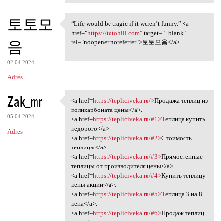
토토모
“Life would be tragic if it weren’t funny.” <a
“Life would be tragic if it
href="
https://totohill.com"
target="_blank"
음
rel="noopener noreferrer">토토모음</a>
02.04.2024
Adres
Zak_mr
<a href=
https://tepliciveka.ru/>
Продажа теплиц из
<a href=https://tepliciveka
поликарбоната цены</a>.
05.04.2024
<a href=
https://tepliciveka.ru/#1>
Теплица купить
недорого</a>.
Adres
<a href=
https://tepliciveka.ru/#2>
Стоимость
теплицы</a>.
<a href=
https://tepliciveka.ru/#3>
Прямостенные
теплицы от производителя цены</a>.
<a href=
https://tepliciveka.ru/#4>
Купить теплицу
цены акции</a>.
<a href=
https://tepliciveka.ru/#5>
Теплица 3 на 8
цена</a>.
<a href=
https://tepliciveka.ru/#6>
Продаж теплиц