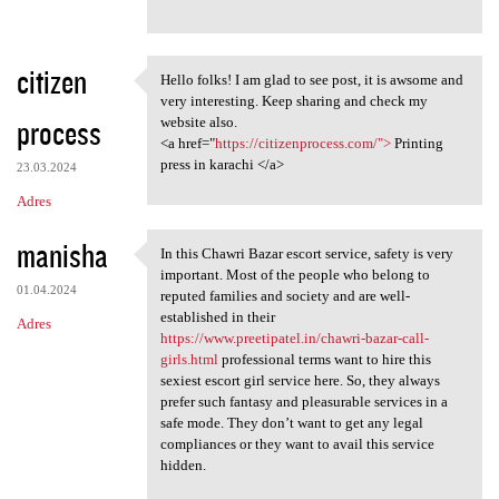
citizen
Hello folks! I am glad to see post, it is awsome and
Hello folks! I am glad to see
very interesting. Keep sharing and check my
process
website also.
<a href="
https://citizenprocess.com/">
Printing
press in karachi </a>
23.03.2024
Adres
manisha
In this Chawri Bazar escort service, safety is very
In this Chawri Bazar escort
important. Most of the people who belong to
01.04.2024
reputed families and society and are well-
established in their
Adres
https://www.preetipatel.in/chawri-bazar-call-
girls.html
professional terms want to hire this
sexiest escort girl service here. So, they always
prefer such fantasy and pleasurable services in a
safe mode. They don’t want to get any legal
compliances or they want to avail this service
hidden.