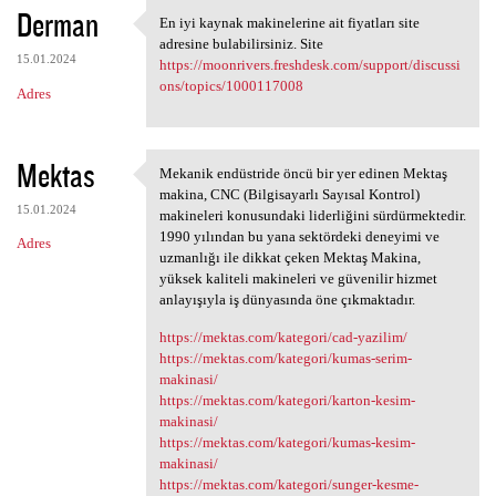
Derman
En iyi kaynak makinelerine ait fiyatları site
En iyi kaynak makinelerine
adresine bulabilirsiniz. Site
15.01.2024
https://moonrivers.freshdesk.com/support/discussi
ons/topics/1000117008
Adres
Mektas
Mekanik endüstride öncü bir yer edinen Mektaş
Mekanik endüstride öncü bir
makina, CNC (Bilgisayarlı Sayısal Kontrol)
15.01.2024
makineleri konusundaki liderliğini sürdürmektedir.
1990 yılından bu yana sektördeki deneyimi ve
Adres
uzmanlığı ile dikkat çeken Mektaş Makina,
yüksek kaliteli makineleri ve güvenilir hizmet
anlayışıyla iş dünyasında öne çıkmaktadır.
https://mektas.com/kategori/cad-yazilim/
https://mektas.com/kategori/kumas-serim-
makinasi/
https://mektas.com/kategori/karton-kesim-
makinasi/
https://mektas.com/kategori/kumas-kesim-
makinasi/
https://mektas.com/kategori/sunger-kesme-