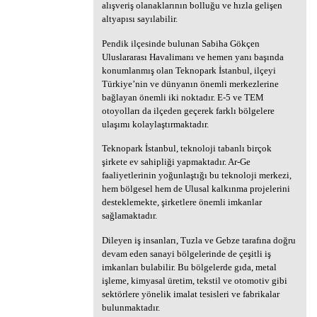
alışveriş olanaklarının bolluğu ve hızla gelişen
altyapısı sayılabilir.
Pendik ilçesinde bulunan Sabiha Gökçen
Uluslararası Havalimanı ve hemen yanı başında
konumlanmış olan Teknopark İstanbul, ilçeyi
Türkiye’nin ve dünyanın önemli merkezlerine
bağlayan önemli iki noktadır. E-5 ve TEM
otoyolları da ilçeden geçerek farklı bölgelere
ulaşımı kolaylaştırmaktadır.
Teknopark İstanbul, teknoloji tabanlı birçok
şirkete ev sahipliği yapmaktadır. Ar-Ge
faaliyetlerinin yoğunlaştığı bu teknoloji merkezi,
hem bölgesel hem de Ulusal kalkınma projelerini
desteklemekte, şirketlere önemli imkanlar
sağlamaktadır.
Dileyen iş insanları, Tuzla ve Gebze tarafına doğru
devam eden sanayi bölgelerinde de çeşitli iş
imkanları bulabilir. Bu bölgelerde gıda, metal
işleme, kimyasal üretim, tekstil ve otomotiv gibi
sektörlere yönelik imalat tesisleri ve fabrikalar
bulunmaktadır.