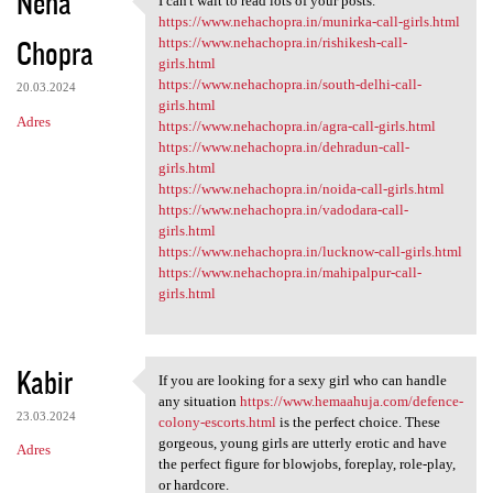
Neha
I can't wait to read lots of your posts.
I can't wait to read lots of
https://www.nehachopra.in/munirka-call-girls.html
Chopra
https://www.nehachopra.in/rishikesh-call-
girls.html
https://www.nehachopra.in/south-delhi-call-
20.03.2024
girls.html
Adres
https://www.nehachopra.in/agra-call-girls.html
https://www.nehachopra.in/dehradun-call-
girls.html
https://www.nehachopra.in/noida-call-girls.html
https://www.nehachopra.in/vadodara-call-
girls.html
https://www.nehachopra.in/lucknow-call-girls.html
https://www.nehachopra.in/mahipalpur-call-
girls.html
Kabir
If you are looking for a sexy girl who can handle
If you are looking for a sexy
any situation
https://www.hemaahuja.com/defence-
23.03.2024
colony-escorts.html
is the perfect choice. These
gorgeous, young girls are utterly erotic and have
Adres
the perfect figure for blowjobs, foreplay, role-play,
or hardcore.