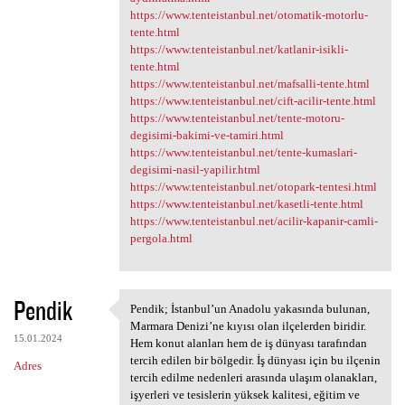
https://www.tenteistanbul.net/otomatik-motorlu-
tente.html
https://www.tenteistanbul.net/katlanir-isikli-
tente.html
https://www.tenteistanbul.net/mafsalli-tente.html
https://www.tenteistanbul.net/cift-acilir-tente.html
https://www.tenteistanbul.net/tente-motoru-
degisimi-bakimi-ve-tamiri.html
https://www.tenteistanbul.net/tente-kumaslari-
degisimi-nasil-yapilir.html
https://www.tenteistanbul.net/otopark-tentesi.html
https://www.tenteistanbul.net/kasetli-tente.html
https://www.tenteistanbul.net/acilir-kapanir-camli-
pergola.html
Pendik
Pendik; İstanbul’un Anadolu yakasında bulunan,
Pendik; İstanbul’un Anadolu
Marmara Denizi’ne kıyısı olan ilçelerden biridir.
15.01.2024
Hem konut alanları hem de iş dünyası tarafından
tercih edilen bir bölgedir. İş dünyası için bu ilçenin
Adres
tercih edilme nedenleri arasında ulaşım olanakları,
işyerleri ve tesislerin yüksek kalitesi, eğitim ve