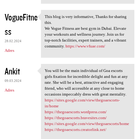
VogueFitne
This blog is very informative, Thanks for sharing
This blog is very informative
this.
ss
We Vogue Fitness are best gym in Dubai. Elevate
your workouts and wellness journey. Join us for
top-notch facilities, expert trainers, and a vibrant
28.02.2024
community.
https://www.vfuae.com/
Adres
Ankit
You will be the main individual of Goa escorts
You will be the main
girls fixation for incredible delight and fun at any
09.03.2024
rate. She will be a best, attractive and engaging
friend, who will accessible at any close to home
Adres
occasions impeccably dress with great mentality.
https://sites.google.com/view/thegoaescorts-
in/home
https://thegoaescorts.wordpress.com/
https://thegoaescorts.bravesites.com/
https://sites.google.com/view/thegoaescorts/home
https://thegoaescorts.creatorlink.net/