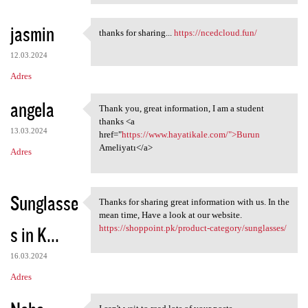
jasmin
thanks for sharing...
https://ncedcloud.fun/
thanks for sharing... https:/
12.03.2024
Adres
angela
Thank you, great information, I am a student
Thank you, great information,
thanks <a
13.03.2024
href="
https://www.hayatikale.com/">Burun
Ameliyatı</a>
Adres
Sunglasse
Thanks for sharing great information with us. In the
Thanks for sharing great
mean time, Have a look at our website.
s in K...
https://shoppoint.pk/product-category/sunglasses/
16.03.2024
Adres