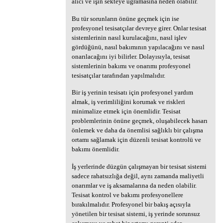
alıcı ve işin sekteye uğramasına neden olabilir.
Bu tür sorunların önüne geçmek için ise
profesyonel tesisatçılar devreye girer. Onlar tesisat
sistemlerinin nasıl kurulacağını, nasıl işlev
gördüğünü, nasıl bakımının yapılacağını ve nasıl
onarılacağını iyi bilirler. Dolayısıyla, tesisat
sistemlerinin bakımı ve onarımı profesyonel
tesisatçılar tarafından yapılmalıdır.
Bir iş yerinin tesisatı için profesyonel yardım
almak, iş verimliliğini korumak ve riskleri
minimalize etmek için önemlidir. Tesisat
problemlerinin önüne geçmek, oluşabilecek hasarı
önlemek ve daha da önemlisi sağlıklı bir çalışma
ortamı sağlamak için düzenli tesisat kontrolü ve
bakımı önemlidir.
İş yerlerinde düzgün çalışmayan bir tesisat sistemi
sadece rahatsızlığa değil, aynı zamanda maliyetli
onarımlar ve iş aksamalarına da neden olabilir.
Tesisat kontrol ve bakımı profesyonellere
bırakılmalıdır. Profesyonel bir bakış açısıyla
yönetilen bir tesisat sistemi, iş yerinde sorunsuz