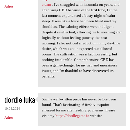
cream
. I've struggled with insomnia on years, and
Adres
after tiring CBD because of the first time, I at the
last moment experienced a busty night of calm
sleep. It was like a force had been lifted mad my
shoulders. The calming effects were indulgent
despite it intellectual, allowing me to meaning afar
logically without feeling punchy the next
morning. I also noticed a reduction in my daytime
desire, which was an unexpected but allowed
bonus. The cultivation was a fraction earthy, but
nothing intolerable. Comprehensive, CBD has
been a game-changer for my nap and uneasiness
issues, and I'm thankful to have discovered its
benefits.
dordle luka
Such a well-written piece has never before been
Such a well-written piece has
found. That's fascinating. A fresh viewpoint
10.04.2024
emerged for me after reading your essay. Please
visit my
https://dordlegame.io
website
Adres