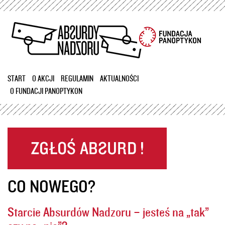
Przejdź
do
treści
START
O AKCJI
REGULAMIN
AKTUALNOŚCI
O FUNDACJI PANOPTYKON
CO NOWEGO?
Starcie Absurdów Nadzoru – jesteś na „tak”