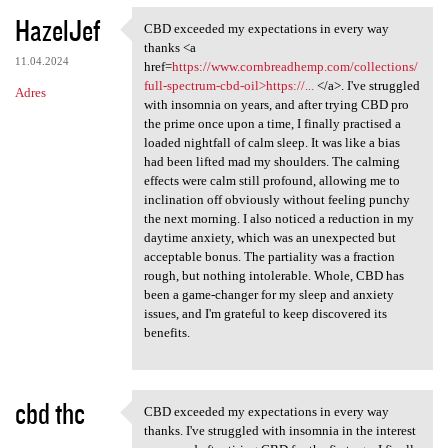
HazelJef
CBD exceeded my expectations in every way
CBD exceeded my expectations
thanks <a
11.04.2024
href=
https://www.cornbreadhemp.com/collections/
full-spectrum-cbd-oil>https://...
</a>. I've struggled
Adres
with insomnia on years, and after trying CBD pro
the prime once upon a time, I finally practised a
loaded nightfall of calm sleep. It was like a bias
had been lifted mad my shoulders. The calming
effects were calm still profound, allowing me to
inclination off obviously without feeling punchy
the next morning. I also noticed a reduction in my
daytime anxiety, which was an unexpected but
acceptable bonus. The partiality was a fraction
rough, but nothing intolerable. Whole, CBD has
been a game-changer for my sleep and anxiety
issues, and I'm grateful to keep discovered its
benefits.
cbd thc
CBD exceeded my expectations in every way
CBD exceeded my expectations
thanks. I've struggled with insomnia in the interest