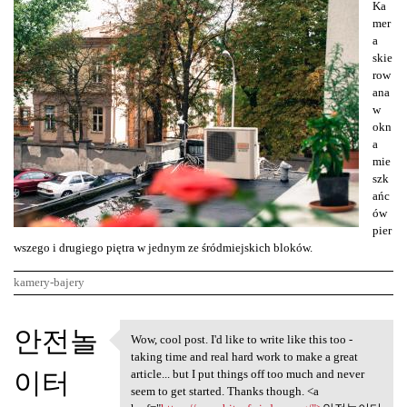
Ka
mer
a
skie
row
ana
w
okn
a
mie
szk
ańc
ów
pier
wszego i drugiego piętra w jednym ze śródmiejskich bloków.
kamery-bajery
K
안전놀
Wow, cool post. I'd like to write like this too -
Wow, cool post. I'd like to
o
taking time and real hard work to make a great
이터
m
article... but I put things off too much and never
seem to get started. Thanks though. <a