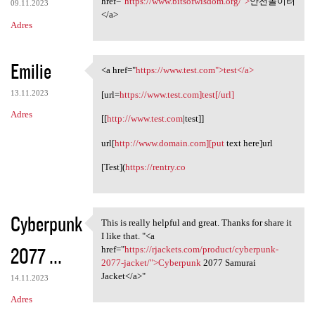
e
href="
https://www.bitsofwisdom.org/">
안전놀이터
09.11.2023
n
</a>
Adres
t
a
Emilie
<a href="
https://www.test.com">test</a>
r
<a href="https://www.test.com
z
13.11.2023
[url=
https://www.test.com]test[/url]
e
Adres
[[
http://www.test.com
|test]]
url[
http://www.domain.com][put
text here]url
[Test](
https://rentry.co
Cyberpunk
This is really helpful and great. Thanks for share it
This is really helpful and
I like that. "<a
2077 ...
href="
https://rjackets.com/product/cyberpunk-
2077-jacket/">Cyberpunk
2077 Samurai
Jacket</a>"
14.11.2023
Adres