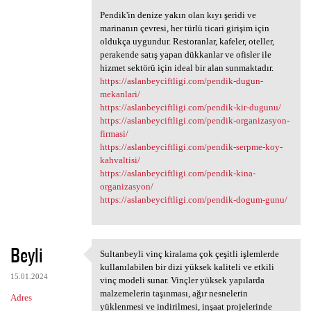
Pendik'in denize yakın olan kıyı şeridi ve
marinanın çevresi, her türlü ticari girişim için
oldukça uygundur. Restoranlar, kafeler, oteller,
perakende satış yapan dükkanlar ve ofisler ile
hizmet sektörü için ideal bir alan sunmaktadır.
https://aslanbeyciftligi.com/pendik-dugun-
mekanlari/
https://aslanbeyciftligi.com/pendik-kir-dugunu/
https://aslanbeyciftligi.com/pendik-organizasyon-
firmasi/
https://aslanbeyciftligi.com/pendik-serpme-koy-
kahvaltisi/
https://aslanbeyciftligi.com/pendik-kina-
organizasyon/
https://aslanbeyciftligi.com/pendik-dogum-gunu/
Beyli
Sultanbeyli vinç kiralama çok çeşitli işlemlerde
Sultanbeyli vinç kiralama çok
kullanılabilen bir dizi yüksek kaliteli ve etkili
15.01.2024
vinç modeli sunar. Vinçler yüksek yapılarda
malzemelerin taşınması, ağır nesnelerin
Adres
yüklenmesi ve indirilmesi, inşaat projelerinde