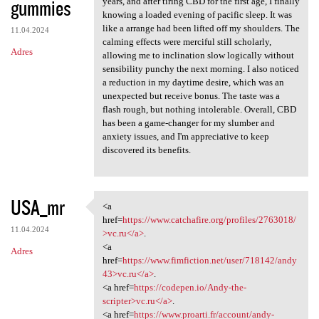
gummies
years, and after tiring CBD for the first age, I finally
knowing a loaded evening of pacific sleep. It was
like a arrange had been lifted off my shoulders. The
11.04.2024
calming effects were merciful still scholarly,
Adres
allowing me to inclination slow logically without
sensibility punchy the next morning. I also noticed
a reduction in my daytime desire, which was an
unexpected but receive bonus. The taste was a
flash rough, but nothing intolerable. Overall, CBD
has been a game-changer for my slumber and
anxiety issues, and I'm appreciative to keep
discovered its benefits.
USA_mr
<a
<a href=https://www
href=
https://www.catchafire.org/profiles/2763018/
11.04.2024
>vc.ru</a>
.
<a
Adres
href=
https://www.fimfiction.net/user/718142/andy
43>vc.ru</a>
.
<a href=
https://codepen.io/Andy-the-
scripter>vc.ru</a>
.
<a href=
https://www.proarti.fr/account/andy-