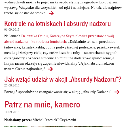
wolnej chwili można tu pójść na kawę, do słynnych ogrodów lub obejrzeć
wystawę. Wszystko dla wszystkich, od ręki i na miejscu. No tak, ale najpierw
trzeba się dostać do środka.
Kontrole na lotniskach i absurdy nadzoru
01.09.2015
Na łamach
Dziennika Opinii, Katarzyna Szymielewicz przedstawia swój
absurd nadzoru – kontrole na lotniskach
: „Dokładnie ten sam przedmiot –
ładowarka, kawałek kabla, but na podwyższonej podeszwie, pasek, kawałek
metalu gdzieś przy ciele, czy coś w kształcie tuby – raz uruchamia sygnał
ostrzegawczy i oznacza stracone 15 minut na dodatkowe sprawdzenie, a
innym razem okazuje się zupełnie niewidzialny”. A jaki absurd nadzoru
uwiera Ciebie najbardziej?
Jak wziąć udział w akcji „Absurdy Nadzoru"?
25.08.2015
Poznaj 5 sposobów na zaangażowanie się w akcję „Absurdy Nadzoru".
Patrz na mnie, kamero
10.09.2015
Nadesłany przez:
Michał "czesiek" Czyżewski