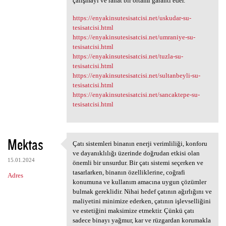
çalışmayı ve rahat bir ortamı garanti eder.
https://enyakinsutesisatcisi.net/uskudar-su-
tesisatcisi.html
https://enyakinsutesisatcisi.net/umraniye-su-
tesisatcisi.html
https://enyakinsutesisatcisi.net/tuzla-su-
tesisatcisi.html
https://enyakinsutesisatcisi.net/sultanbeyli-su-
tesisatcisi.html
https://enyakinsutesisatcisi.net/sancaktepe-su-
tesisatcisi.html
Mektas
Çatı sistemleri binanın enerji verimliliği, konforu
Çatı sistemleri binanın
ve dayanıklılığı üzerinde doğrudan etkisi olan
15.01.2024
önemli bir unsurdur. Bir çatı sistemi seçerken ve
tasarlarken, binanın özelliklerine, coğrafi
Adres
konumuna ve kullanım amacına uygun çözümler
bulmak gereklidir. Nihai hedef çatının ağırlığını ve
maliyetini minimize ederken, çatının işlevselliğini
ve estetiğini maksimize etmektir. Çünkü çatı
sadece binayı yağmur, kar ve rüzgardan korumakla