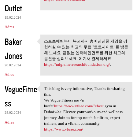
Outlet
19.02.2024
Adres
Baker
스포츠베팅부터 복권까지 흥미진진한 게임을 경
스포츠베팅부터 복권까지 흥미
험하실 수 있는 최고의 무료 "토토사이트"를 방문
진진한 게임을 경험하실 수
Jones
해 보세요. 끝없는 엔터테인먼트를 위한 최고의
옵션을 살펴보세요. 여기서 결제하세요
https://migraineresearchfoundation.org/
.
20.02.2024
Adres
VogueFitne
This blog is very informative, Thanks for sharing
This blog is very informative
this.
ss
We Vogue Fitness are <a
href="
https://www.vfuae.com/">best
gym in
Dubai</a>. Elevate your workouts and wellness
28.02.2024
journey. Join us for top-notch facilities, expert
Adres
trainers, and a vibrant community.
https://www.vfuae.com/