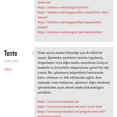
makinesi/
https://mektas.com/kategori/plotter/
https://mektas.com/magaza/dijit-masasi/foto-dijit-
masasi/
https://mektas.com/magaza/dijit-masasi/dijit-
masasi/
https://mektas.com/kategori/sarf-malzemeleri/
Tente
Tente ayrıca marka bilinirliği için de etkili bir
Tente ayrıca marka
araçtır. İşletmeler, tentelerin üzerine logolarını,
15.01.2024
sloganlarını veya diğer marka unsurlarını kolayca
basabilir ve böylelikle müşterilerine görsel bir etki
Adres
yaratır. Bu, işletmenin müşterilerin hafızasında
kalıcı olmasını ve fark edilmesini sağlar. Aynı
zamanda, tente kullanımı, işletmeyi diğer rekabetçi
işletmelerden ayırt ederek marka farkındalığını
artırabilir.
https://www.tenteistanbul.net
https://www.tenteistanbul.net/rayli-tente.html
https://www.tenteistanbul.net/pergola-tente-led-
aydinlatma.html