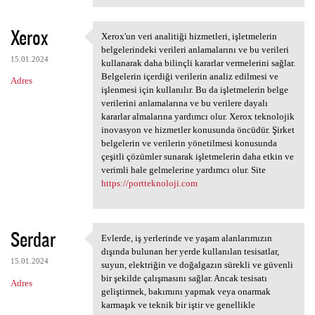
Xerox
Xerox'un veri analitiği hizmetleri, işletmelerin
Xerox'un veri analitiği
belgelerindeki verileri anlamalarını ve bu verileri
15.01.2024
kullanarak daha bilinçli kararlar vermelerini sağlar.
Belgelerin içerdiği verilerin analiz edilmesi ve
Adres
işlenmesi için kullanılır. Bu da işletmelerin belge
verilerini anlamalarına ve bu verilere dayalı
kararlar almalarına yardımcı olur. Xerox teknolojik
inovasyon ve hizmetler konusunda öncüdür. Şirket
belgelerin ve verilerin yönetilmesi konusunda
çeşitli çözümler sunarak işletmelerin daha etkin ve
verimli hale gelmelerine yardımcı olur. Site
https://portteknoloji.com
Serdar
Evlerde, iş yerlerinde ve yaşam alanlarımızın
Evlerde, iş yerlerinde ve
dışında bulunan her yerde kullanılan tesisatlar,
15.01.2024
suyun, elektriğin ve doğalgazın sürekli ve güvenli
bir şekilde çalışmasını sağlar. Ancak tesisatı
Adres
geliştirmek, bakımını yapmak veya onarmak
karmaşık ve teknik bir iştir ve genellikle