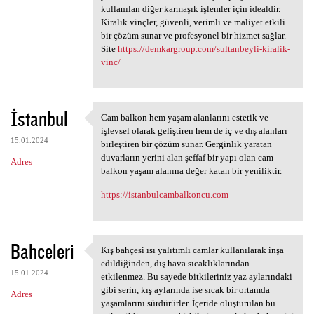
kullanılan diğer karmaşık işlemler için idealdir.
Kiralık vinçler, güvenli, verimli ve maliyet etkili
bir çözüm sunar ve profesyonel bir hizmet sağlar.
Site
https://demkargroup.com/sultanbeyli-kiralik-
vinc/
İstanbul
Cam balkon hem yaşam alanlarını estetik ve
Cam balkon hem yaşam
işlevsel olarak geliştiren hem de iç ve dış alanları
15.01.2024
birleştiren bir çözüm sunar. Gerginlik yaratan
duvarların yerini alan şeffaf bir yapı olan cam
Adres
balkon yaşam alanına değer katan bir yeniliktir.
https://istanbulcambalkoncu.com
Bahceleri
Kış bahçesi ısı yalıtımlı camlar kullanılarak inşa
Kış bahçesi ısı yalıtımlı
edildiğinden, dış hava sıcaklıklarından
15.01.2024
etkilenmez. Bu sayede bitkileriniz yaz aylarındaki
gibi serin, kış aylarında ise sıcak bir ortamda
Adres
yaşamlarını sürdürürler. İçeride oluşturulan bu