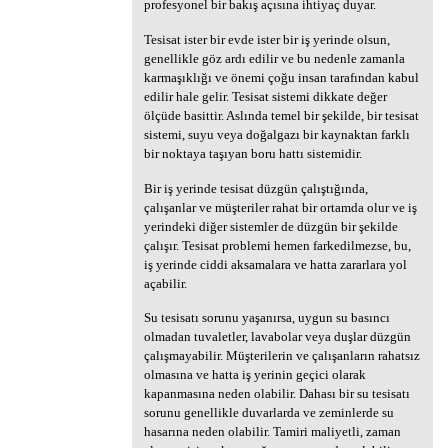
profesyonel bir bakış açısına ihtiyaç duyar.
Tesisat ister bir evde ister bir iş yerinde olsun,
genellikle göz ardı edilir ve bu nedenle zamanla
karmaşıklığı ve önemi çoğu insan tarafından kabul
edilir hale gelir. Tesisat sistemi dikkate değer
ölçüde basittir. Aslında temel bir şekilde, bir tesisat
sistemi, suyu veya doğalgazı bir kaynaktan farklı
bir noktaya taşıyan boru hattı sistemidir.
Bir iş yerinde tesisat düzgün çalıştığında,
çalışanlar ve müşteriler rahat bir ortamda olur ve iş
yerindeki diğer sistemler de düzgün bir şekilde
çalışır. Tesisat problemi hemen farkedilmezse, bu,
iş yerinde ciddi aksamalara ve hatta zararlara yol
açabilir.
Su tesisatı sorunu yaşanırsa, uygun su basıncı
olmadan tuvaletler, lavabolar veya duşlar düzgün
çalışmayabilir. Müşterilerin ve çalışanların rahatsız
olmasına ve hatta iş yerinin geçici olarak
kapanmasına neden olabilir. Dahası bir su tesisatı
sorunu genellikle duvarlarda ve zeminlerde su
hasarına neden olabilir. Tamiri maliyetli, zaman