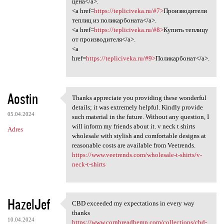
цена</a>.
<a href=
https://tepliciveka.ru/#7>
Производители
теплиц из поликарбоната</a>.
<a href=
https://tepliciveka.ru/#8>
Купить теплицу
от производителя</a>.
<a
href=
https://tepliciveka.ru/#9>
Поликарбонат</a>.
Aostin
Thanks appreciate you providing these wonderful
Thanks appreciate you
details; it was extremely helpful. Kindly provide
05.04.2024
such material in the future. Without any question, I
will inform my friends about it. v neck t shirts
Adres
wholesale with stylish and comfortable designs at
reasonable costs are available from Veetrends.
https://www.veetrends.com/wholesale-t-shirts/v-
neck-t-shirts
HazelJef
CBD exceeded my expectations in every way
CBD exceeded my expectations
thanks
10.04.2024
https://www.cornbreadhemp.com/collections/cbd-