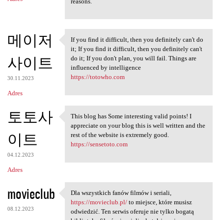
reasons.
메이저
If you find it difficult, then you definitely can't do
If you find it difficult,
it; If you find it difficult, then you definitely can't
사이트
do it; If you don't plan, you will fail. Things are
influenced by intelligence
https://totowho.com
30.11.2023
Adres
토토사
This blog has Some interesting valid points! I
This blog has Some
appreciate on your blog this is well written and the
이트
rest of the website is extremely good.
https://sensetoto.com
04.12.2023
Adres
movieclub
Dla wszystkich fanów filmów i seriali,
Dla wszystkich fanów filmów i
https://movieclub.pl/
to miejsce, które musisz
08.12.2023
odwiedzić. Ten serwis oferuje nie tylko bogatą