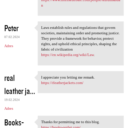
n
Peter
Laws establish rules and regulations that govern
Laws establish rules and
societies, maintaining order and promoting justice.
07.02.2024
They provide a framework for behavior, protect
rights, and uphold ethical principles, shaping the
Adres
fabric of civilization
https://en.wikipedia.org/wiki/Law
.
real
I appreciate you letting me remark.
I appreciate you letting me
https://rleatherjackets.com/
leather ja...
19.02.2024
Adres
Books-
Thanks for permitting me to this blog.
Thanks for permitting me to
https://books-outlet.com/