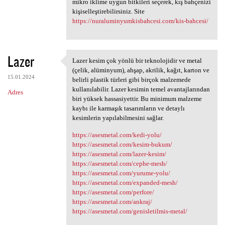
mikro iklime uygun bitkileri seçerek, kış bahçenizi
kişiselleştirebilirsiniz. Site
https://nuraluminyumkisbahcesi.com/kis-bahcesi/
Lazer
Lazer kesim çok yönlü bir teknolojidir ve metal
Lazer kesim çok yönlü bir
(çelik, alüminyum), ahşap, akrilik, kağıt, karton ve
15.01.2024
belirli plastik türleri gibi birçok malzemede
kullanılabilir. Lazer kesimin temel avantajlarından
Adres
biri yüksek hassasiyettir. Bu minimum malzeme
kaybı ile karmaşık tasarımların ve detaylı
kesimlerin yapılabilmesini sağlar.
https://asesmetal.com/kedi-yolu/
https://asesmetal.com/kesim-bukum/
https://asesmetal.com/lazer-kesim/
https://asesmetal.com/cephe-mesh/
https://asesmetal.com/yurume-yolu/
https://asesmetal.com/expanded-mesh/
https://asesmetal.com/perfore/
https://asesmetal.com/ankraj/
https://asesmetal.com/genisletilmis-metal/