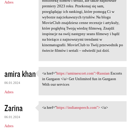
bibliotekę filmów i seriali, ale także najnowsze
Adres
premiery 2023 roku. Przekonaj się sam,
przeglądając ich rankingi, które pomogą Ci w
wyborze najciekawszych tytułów. Na blogu
MovieClub znajdziesz cenne recenzje i artykuły,
które pogłębią Twoją wiedzę filmową. Znajdź
inspiracje na swój następny seans filmowy i bądź
na bieżąco z najnowszymi trendami w
kinematografii. MovieClub to Twój przewodnik po
świecie filmów i seriali – odwiedź już dziś.
amira khan
<a href="
https://amiraescort.com">Russian
Escorts
<a href="https://amiraescort
in Gurgaon </a> Get Unlimited fun in Gurgaon
06.01.2024
With our services
Adres
Zarina
<a href="
https://indianspeech.com">
</a>
<a href="https://indianspeech
06.01.2024
Adres