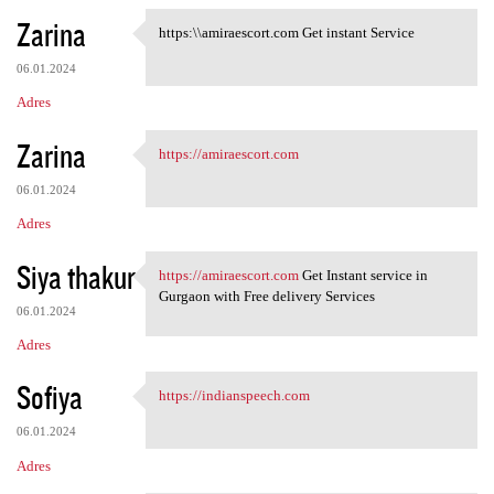
Zarina
https:\\amiraescort.com Get instant Service
https:\\amiraescort.com Get
06.01.2024
Adres
Zarina
https://amiraescort.com
https://amiraescort.com
06.01.2024
Adres
Siya thakur
https://amiraescort.com
Get Instant service in
https://amiraescort.com Get
Gurgaon with Free delivery Services
06.01.2024
Adres
Sofiya
https://indianspeech.com
https://indianspeech.com
06.01.2024
Adres