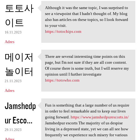
토토사
Although it was the same topic, I was surprised to
Although it was the same
see a viewpoint that I hadn't thought of. My blog
이트
also has articles on these topics, so I look forward
to your visit.
https://totochips.com
16.11.2023
Adres
메이저
There are several interesting time points on this
There are several interesting
page, but I'm not sure if they are all core content.
놀이터
Of course there is some truth, but I will reserve my
opinion until I further investigate
https://totowho.com
21.11.2023
Adres
Jamshedp
Fun is something that a large number of us require
Fun is something that a large
in order to feel remarkable and to keep our lives
ur Esco...
going forward.
https://www.jamshedpurescorts.in/
Jamshedpur escorts The majority of us despise
living in a depressed state, yet we can all see how
29.11.2023
frequently we experience such misery for various
Adres