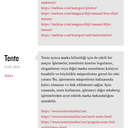
makinesi/
https://mektas.com/kategori/plotter/
https://mektas.com/magaza/dijit-masasi/foto-dijit-
masasi/
https://mektas.com/magaza/dijit-masasi/dijit-
masasi/
https://mektas.com/kategori/sarf-malzemeleri/
Tente
Tente ayrıca marka bilinirliği için de etkili bir
Tente ayrıca marka
araçtır. İşletmeler, tentelerin üzerine logolarını,
15.01.2024
sloganlarını veya diğer marka unsurlarını kolayca
basabilir ve böylelikle müşterilerine görsel bir etki
Adres
yaratır. Bu, işletmenin müşterilerin hafızasında
kalıcı olmasını ve fark edilmesini sağlar. Aynı
zamanda, tente kullanımı, işletmeyi diğer rekabetçi
işletmelerden ayırt ederek marka farkındalığını
artırabilir.
https://www.tenteistanbul.net
https://www.tenteistanbul.net/rayli-tente.html
https://www.tenteistanbul.net/pergola-tente-led-
aydinlatma.html