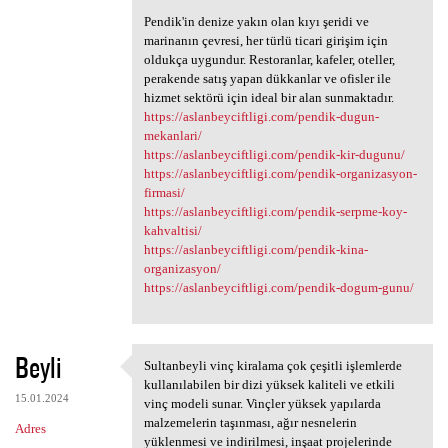
Pendik'in denize yakın olan kıyı şeridi ve
marinanın çevresi, her türlü ticari girişim için
oldukça uygundur. Restoranlar, kafeler, oteller,
perakende satış yapan dükkanlar ve ofisler ile
hizmet sektörü için ideal bir alan sunmaktadır.
https://aslanbeyciftligi.com/pendik-dugun-
mekanlari/
https://aslanbeyciftligi.com/pendik-kir-dugunu/
https://aslanbeyciftligi.com/pendik-organizasyon-
firmasi/
https://aslanbeyciftligi.com/pendik-serpme-koy-
kahvaltisi/
https://aslanbeyciftligi.com/pendik-kina-
organizasyon/
https://aslanbeyciftligi.com/pendik-dogum-gunu/
Beyli
Sultanbeyli vinç kiralama çok çeşitli işlemlerde
Sultanbeyli vinç kiralama çok
kullanılabilen bir dizi yüksek kaliteli ve etkili
15.01.2024
vinç modeli sunar. Vinçler yüksek yapılarda
malzemelerin taşınması, ağır nesnelerin
Adres
yüklenmesi ve indirilmesi, inşaat projelerinde