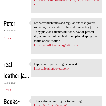
n
Peter
Laws establish rules and regulations that govern
Laws establish rules and
societies, maintaining order and promoting justice.
07.02.2024
They provide a framework for behavior, protect
rights, and uphold ethical principles, shaping the
Adres
fabric of civilization
https://en.wikipedia.org/wiki/Law
.
real
I appreciate you letting me remark.
I appreciate you letting me
https://rleatherjackets.com/
leather ja...
19.02.2024
Adres
Books-
Thanks for permitting me to this blog.
Thanks for permitting me to
https://books-outlet.com/