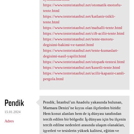
https://www.tenteistanbul.net/otomatik-motorlu-
tente.html
https://www.tenteistanbul.net/katlanir-isikli-
tente.html
https://www.tenteistanbul.net/mafsalli-tente.html
https://www.tenteistanbul.net/cift-acilir-tente.html
https://www.tenteistanbul.net/tente-motoru-
degisimi-bakimi-ve-tamiri.html
https://www.tenteistanbul.net/tente-kumaslari-
degisimi-nasil-yapilir.html
https://www.tenteistanbul.net/otopark-tentesi.html
https://www.tenteistanbul.net/kasetli-tente.html
https://www.tenteistanbul.net/acilir-kapanir-camli-
pergola.html
Pendik
Pendik; İstanbul’un Anadolu yakasında bulunan,
Pendik; İstanbul’un Anadolu
Marmara Denizi’ne kıyısı olan ilçelerden biridir.
15.01.2024
Hem konut alanları hem de iş dünyası tarafından
tercih edilen bir bölgedir. İş dünyası için bu ilçenin
Adres
tercih edilme nedenleri arasında ulaşım olanakları,
işyerleri ve tesislerin yüksek kalitesi, eğitim ve