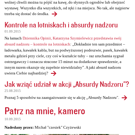
wolnej chwili można tu pójść na kawę, do słynnych ogrodów lub obejrzeć
wystawę. Wszystko dla wszystkich, od ręki i na miejscu. No tak, ale najpierw
trzeba się dostać do środka.
Kontrole na lotniskach i absurdy nadzoru
01.09.2015
Na łamach
Dziennika Opinii, Katarzyna Szymielewicz przedstawia swój
absurd nadzoru – kontrole na lotniskach
: „Dokładnie ten sam przedmiot –
ładowarka, kawałek kabla, but na podwyższonej podeszwie, pasek, kawałek
metalu gdzieś przy ciele, czy coś w kształcie tuby – raz uruchamia sygnał
ostrzegawczy i oznacza stracone 15 minut na dodatkowe sprawdzenie, a
innym razem okazuje się zupełnie niewidzialny”. A jaki absurd nadzoru
uwiera Ciebie najbardziej?
Jak wziąć udział w akcji „Absurdy Nadzoru"?
25.08.2015
Poznaj 5 sposobów na zaangażowanie się w akcję „Absurdy Nadzoru".
Patrz na mnie, kamero
10.09.2015
Nadesłany przez:
Michał "czesiek" Czyżewski