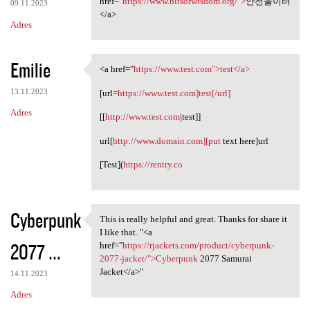
e
href="
https://www.bitsofwisdom.org/">
안전놀이터
09.11.2023
n
</a>
Adres
t
a
Emilie
<a href="
https://www.test.com">test</a>
r
<a href="https://www.test.com
z
13.11.2023
[url=
https://www.test.com]test[/url]
e
Adres
[[
http://www.test.com
|test]]
url[
http://www.domain.com][put
text here]url
[Test](
https://rentry.co
Cyberpunk
This is really helpful and great. Thanks for share it
This is really helpful and
I like that. "<a
2077 ...
href="
https://rjackets.com/product/cyberpunk-
2077-jacket/">Cyberpunk
2077 Samurai
Jacket</a>"
14.11.2023
Adres