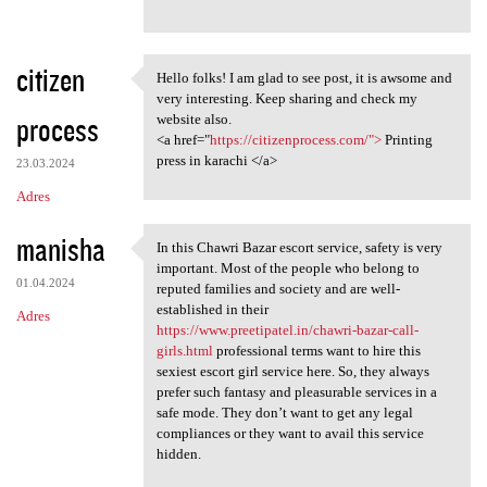
citizen
Hello folks! I am glad to see post, it is awsome and
Hello folks! I am glad to see
very interesting. Keep sharing and check my
process
website also.
<a href="
https://citizenprocess.com/">
Printing
press in karachi </a>
23.03.2024
Adres
manisha
In this Chawri Bazar escort service, safety is very
In this Chawri Bazar escort
important. Most of the people who belong to
01.04.2024
reputed families and society and are well-
established in their
Adres
https://www.preetipatel.in/chawri-bazar-call-
girls.html
professional terms want to hire this
sexiest escort girl service here. So, they always
prefer such fantasy and pleasurable services in a
safe mode. They don’t want to get any legal
compliances or they want to avail this service
hidden.