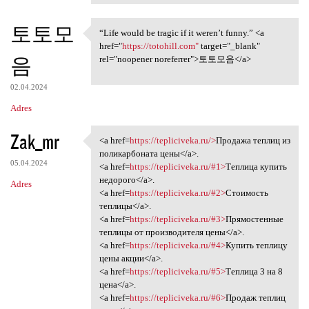
토토모
“Life would be tragic if it weren’t funny.” <a
“Life would be tragic if it
href="
https://totohill.com"
target="_blank"
음
rel="noopener noreferrer">토토모음</a>
02.04.2024
Adres
Zak_mr
<a href=
https://tepliciveka.ru/>
Продажа теплиц из
<a href=https://tepliciveka
поликарбоната цены</a>.
05.04.2024
<a href=
https://tepliciveka.ru/#1>
Теплица купить
недорого</a>.
Adres
<a href=
https://tepliciveka.ru/#2>
Стоимость
теплицы</a>.
<a href=
https://tepliciveka.ru/#3>
Прямостенные
теплицы от производителя цены</a>.
<a href=
https://tepliciveka.ru/#4>
Купить теплицу
цены акции</a>.
<a href=
https://tepliciveka.ru/#5>
Теплица 3 на 8
цена</a>.
<a href=
https://tepliciveka.ru/#6>
Продаж теплиц