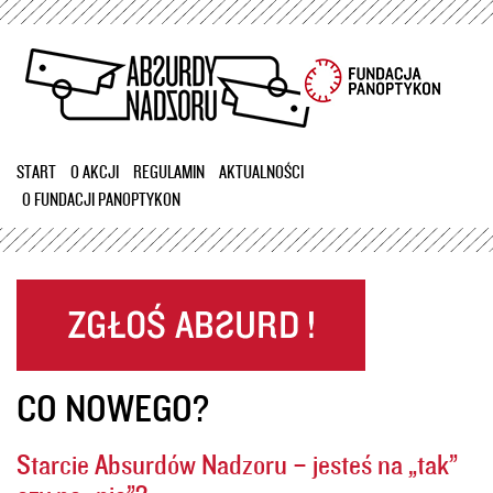
Przejdź
do
treści
START
O AKCJI
REGULAMIN
AKTUALNOŚCI
O FUNDACJI PANOPTYKON
CO NOWEGO?
Starcie Absurdów Nadzoru – jesteś na „tak”