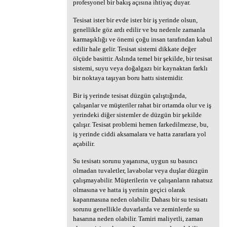
profesyonel bir bakış açısına ihtiyaç duyar.
Tesisat ister bir evde ister bir iş yerinde olsun,
genellikle göz ardı edilir ve bu nedenle zamanla
karmaşıklığı ve önemi çoğu insan tarafından kabul
edilir hale gelir. Tesisat sistemi dikkate değer
ölçüde basittir. Aslında temel bir şekilde, bir tesisat
sistemi, suyu veya doğalgazı bir kaynaktan farklı
bir noktaya taşıyan boru hattı sistemidir.
Bir iş yerinde tesisat düzgün çalıştığında,
çalışanlar ve müşteriler rahat bir ortamda olur ve iş
yerindeki diğer sistemler de düzgün bir şekilde
çalışır. Tesisat problemi hemen farkedilmezse, bu,
iş yerinde ciddi aksamalara ve hatta zararlara yol
açabilir.
Su tesisatı sorunu yaşanırsa, uygun su basıncı
olmadan tuvaletler, lavabolar veya duşlar düzgün
çalışmayabilir. Müşterilerin ve çalışanların rahatsız
olmasına ve hatta iş yerinin geçici olarak
kapanmasına neden olabilir. Dahası bir su tesisatı
sorunu genellikle duvarlarda ve zeminlerde su
hasarına neden olabilir. Tamiri maliyetli, zaman