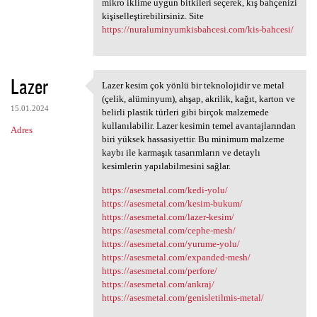
mikro iklime uygun bitkileri seçerek, kış bahçenizi
kişiselleştirebilirsiniz. Site
https://nuraluminyumkisbahcesi.com/kis-bahcesi/
Lazer
Lazer kesim çok yönlü bir teknolojidir ve metal
Lazer kesim çok yönlü bir
(çelik, alüminyum), ahşap, akrilik, kağıt, karton ve
15.01.2024
belirli plastik türleri gibi birçok malzemede
kullanılabilir. Lazer kesimin temel avantajlarından
Adres
biri yüksek hassasiyettir. Bu minimum malzeme
kaybı ile karmaşık tasarımların ve detaylı
kesimlerin yapılabilmesini sağlar.
https://asesmetal.com/kedi-yolu/
https://asesmetal.com/kesim-bukum/
https://asesmetal.com/lazer-kesim/
https://asesmetal.com/cephe-mesh/
https://asesmetal.com/yurume-yolu/
https://asesmetal.com/expanded-mesh/
https://asesmetal.com/perfore/
https://asesmetal.com/ankraj/
https://asesmetal.com/genisletilmis-metal/