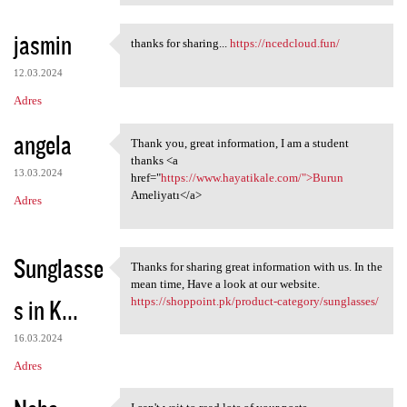
jasmin
thanks for sharing...
https://ncedcloud.fun/
thanks for sharing... https:/
12.03.2024
Adres
angela
Thank you, great information, I am a student
Thank you, great information,
thanks <a
13.03.2024
href="
https://www.hayatikale.com/">Burun
Ameliyatı</a>
Adres
Sunglasse
Thanks for sharing great information with us. In the
Thanks for sharing great
mean time, Have a look at our website.
s in K...
https://shoppoint.pk/product-category/sunglasses/
16.03.2024
Adres