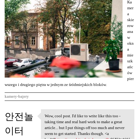
Ka
mer
a
skie
row
ana
w
okn
a
mie
szk
ańc
ów
pier
wszego i drugiego piętra w jednym ze śródmiejskich bloków.
kamery-bajery
K
안전놀
Wow, cool post. I'd like to write like this too -
Wow, cool post. I'd like to
o
taking time and real hard work to make a great
이터
m
article... but I put things off too much and never
seem to get started. Thanks though. <a