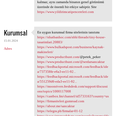
kalmaz; aynı zamanda binanın genel görünümü
üzerinde de önemli bir etkiye sahiptir. Site
https://www.yildirimcatipencereleri.com
Kurumsal
En uygun kurumsal firma sitelerinin tanıtımı
En uygun kurumsal firma
https://nhatbanhoc.com/nbh/threads/tiny-house-
15.01.2024
tasarimlari.20883/
https://www.bulkadspost.com/business/kaynak-
Adres
makineleri/
https://www.producthunt.com/
@petek_peker
https://www.producthunt.com/@serdarsancaktar
https://feedbackportal.microsoft.com/feedback/ide
a/737358fe-e6a3-ee11-92...
https://feedbackportal.microsoft.com/feedback/ide
a/551259d6-eda3-ee11-92...
https://moonrivers.freshdesk.com/support/discussi
ons/topics/1000117008
https://castbox.fm/channel/id5733163?country=us
https://firmasiteleri.gumroad.com
https://about.me/sancaktar
https://telegra.ph/firmalar-01-12
https://www.intensedebate.com/people/kurumsalda