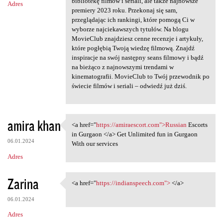
bibliotekę filmów i seriali, ale także najnowsze
Adres
premiery 2023 roku. Przekonaj się sam,
przeglądając ich rankingi, które pomogą Ci w
wyborze najciekawszych tytułów. Na blogu
MovieClub znajdziesz cenne recenzje i artykuły,
które pogłębią Twoją wiedzę filmową. Znajdź
inspiracje na swój następny seans filmowy i bądź
na bieżąco z najnowszymi trendami w
kinematografii. MovieClub to Twój przewodnik po
świecie filmów i seriali – odwiedź już dziś.
amira khan
<a href="
https://amiraescort.com">Russian
Escorts
<a href="https://amiraescort
in Gurgaon </a> Get Unlimited fun in Gurgaon
06.01.2024
With our services
Adres
Zarina
<a href="
https://indianspeech.com">
</a>
<a href="https://indianspeech
06.01.2024
Adres