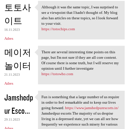
토토사
Although it was the same topic, I was surprised to
Although it was the same
see a viewpoint that I hadn't thought of. My blog
이트
also has articles on these topics, so I look forward
to your visit.
https://totochips.com
16.11.2023
Adres
메이저
There are several interesting time points on this
There are several interesting
page, but I'm not sure if they are all core content.
놀이터
Of course there is some truth, but I will reserve my
opinion until I further investigate
https://totowho.com
21.11.2023
Adres
Jamshedp
Fun is something that a large number of us require
Fun is something that a large
in order to feel remarkable and to keep our lives
ur Esco...
going forward.
https://www.jamshedpurescorts.in/
Jamshedpur escorts The majority of us despise
living in a depressed state, yet we can all see how
29.11.2023
frequently we experience such misery for various
Adres