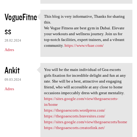
VogueFitne
This blog is very informative, Thanks for sharing
This blog is very informative
this.
ss
We Vogue Fitness are best gym in Dubai. Elevate
your workouts and wellness journey. Join us for
top-notch facilities, expert trainers, and a vibrant
28.02.2024
community.
https://www.vfuae.com/
Adres
Ankit
You will be the main individual of Goa escorts
You will be the main
girls fixation for incredible delight and fun at any
09.03.2024
rate. She will be a best, attractive and engaging
friend, who will accessible at any close to home
Adres
occasions impeccably dress with great mentality.
https://sites.google.com/view/thegoaescorts-
in/home
https://thegoaescorts.wordpress.com/
https://thegoaescorts.bravesites.com/
https://sites.google.com/view/thegoaescorts/home
https://thegoaescorts.creatorlink.net/