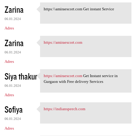
Zarina
https:\\amiraescort.com Get instant Service
https:\\amiraescort.com Get
06.01.2024
Adres
Zarina
https://amiraescort.com
https://amiraescort.com
06.01.2024
Adres
Siya thakur
https://amiraescort.com
Get Instant service in
https://amiraescort.com Get
Gurgaon with Free delivery Services
06.01.2024
Adres
Sofiya
https://indianspeech.com
https://indianspeech.com
06.01.2024
Adres