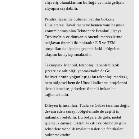
alışveriş olanaklarının bolluğu ve hızla gelişen
altyapısı sayılabilir.
Pendik ilçesinde bulunan Sabiha Gökçen
Uluslararası Havalimanı ve hemen yanı başında
konumlanmış olan Teknopark İstanbul, ilçeyi
Türkiye’nin ve dünyanın önemli merkezlerine
bağlayan önemli iki noktadır. E-5 ve TEM
otoyolları da ilçeden geçerek farklı bölgelere
ulaşımı kolaylaştırmaktadır.
Teknopark İstanbul, teknoloji tabanlı birçok
şirkete ev sahipliği yapmaktadır. Ar-Ge
faaliyetlerinin yoğunlaştığı bu teknoloji merkezi,
hem bölgesel hem de Ulusal kalkınma projelerini
desteklemekte, şirketlere önemli imkanlar
sağlamaktadır.
Dileyen iş insanları, Tuzla ve Gebze tarafına doğru
devam eden sanayi bölgelerinde de çeşitli iş
imkanları bulabilir. Bu bölgelerde gıda, metal
işleme, kimyasal üretim, tekstil ve otomotiv gibi
sektörlere yönelik imalat tesisleri ve fabrikalar
bulunmaktadır.