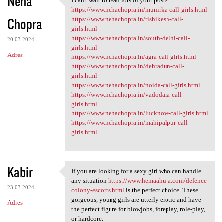
Neha
I can't wait to read lots of your posts.
I can't wait to read lots of
https://www.nehachopra.in/munirka-call-girls.html
Chopra
https://www.nehachopra.in/rishikesh-call-
girls.html
https://www.nehachopra.in/south-delhi-call-
20.03.2024
girls.html
Adres
https://www.nehachopra.in/agra-call-girls.html
https://www.nehachopra.in/dehradun-call-
girls.html
https://www.nehachopra.in/noida-call-girls.html
https://www.nehachopra.in/vadodara-call-
girls.html
https://www.nehachopra.in/lucknow-call-girls.html
https://www.nehachopra.in/mahipalpur-call-
girls.html
Kabir
If you are looking for a sexy girl who can handle
If you are looking for a sexy
any situation
https://www.hemaahuja.com/defence-
23.03.2024
colony-escorts.html
is the perfect choice. These
gorgeous, young girls are utterly erotic and have
Adres
the perfect figure for blowjobs, foreplay, role-play,
or hardcore.