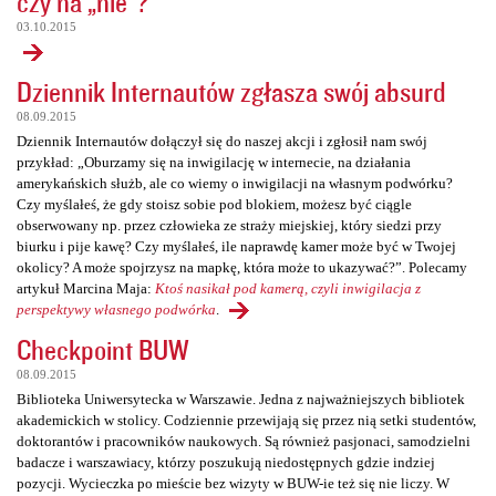
czy na „nie”?
03.10.2015
Dziennik Internautów zgłasza swój absurd
08.09.2015
Dziennik Internautów dołączył się do naszej akcji i zgłosił nam swój
przykład: „Oburzamy się na inwigilację w internecie, na działania
amerykańskich służb, ale co wiemy o inwigilacji na własnym podwórku?
Czy myślałeś, że gdy stoisz sobie pod blokiem, możesz być ciągle
obserwowany np. przez człowieka ze straży miejskiej, który siedzi przy
biurku i pije kawę? Czy myślałeś, ile naprawdę kamer może być w Twojej
okolicy? A może spojrzysz na mapkę, która może to ukazywać?”. Polecamy
artykuł Marcina Maja:
Ktoś nasikał pod kamerą, czyli inwigilacja z
perspektywy własnego podwórka
.
Checkpoint BUW
08.09.2015
Biblioteka Uniwersytecka w Warszawie. Jedna z najważniejszych bibliotek
akademickich w stolicy. Codziennie przewijają się przez nią setki studentów,
doktorantów i pracowników naukowych. Są również pasjonaci, samodzielni
badacze i warszawiacy, którzy poszukują niedostępnych gdzie indziej
pozycji. Wycieczka po mieście bez wizyty w BUW-ie też się nie liczy. W