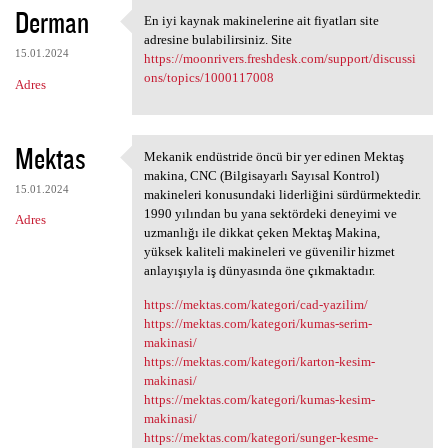
Derman
En iyi kaynak makinelerine ait fiyatları site
En iyi kaynak makinelerine
adresine bulabilirsiniz. Site
15.01.2024
https://moonrivers.freshdesk.com/support/discussi
ons/topics/1000117008
Adres
Mektas
Mekanik endüstride öncü bir yer edinen Mektaş
Mekanik endüstride öncü bir
makina, CNC (Bilgisayarlı Sayısal Kontrol)
15.01.2024
makineleri konusundaki liderliğini sürdürmektedir.
1990 yılından bu yana sektördeki deneyimi ve
Adres
uzmanlığı ile dikkat çeken Mektaş Makina,
yüksek kaliteli makineleri ve güvenilir hizmet
anlayışıyla iş dünyasında öne çıkmaktadır.
https://mektas.com/kategori/cad-yazilim/
https://mektas.com/kategori/kumas-serim-
makinasi/
https://mektas.com/kategori/karton-kesim-
makinasi/
https://mektas.com/kategori/kumas-kesim-
makinasi/
https://mektas.com/kategori/sunger-kesme-