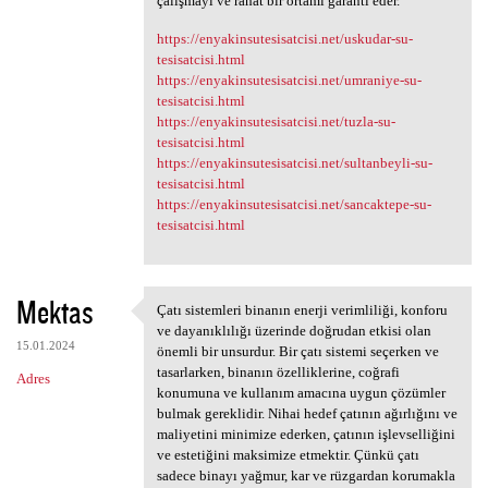
çalışmayı ve rahat bir ortamı garanti eder.
https://enyakinsutesisatcisi.net/uskudar-su-
tesisatcisi.html
https://enyakinsutesisatcisi.net/umraniye-su-
tesisatcisi.html
https://enyakinsutesisatcisi.net/tuzla-su-
tesisatcisi.html
https://enyakinsutesisatcisi.net/sultanbeyli-su-
tesisatcisi.html
https://enyakinsutesisatcisi.net/sancaktepe-su-
tesisatcisi.html
Mektas
Çatı sistemleri binanın enerji verimliliği, konforu
Çatı sistemleri binanın
ve dayanıklılığı üzerinde doğrudan etkisi olan
15.01.2024
önemli bir unsurdur. Bir çatı sistemi seçerken ve
tasarlarken, binanın özelliklerine, coğrafi
Adres
konumuna ve kullanım amacına uygun çözümler
bulmak gereklidir. Nihai hedef çatının ağırlığını ve
maliyetini minimize ederken, çatının işlevselliğini
ve estetiğini maksimize etmektir. Çünkü çatı
sadece binayı yağmur, kar ve rüzgardan korumakla