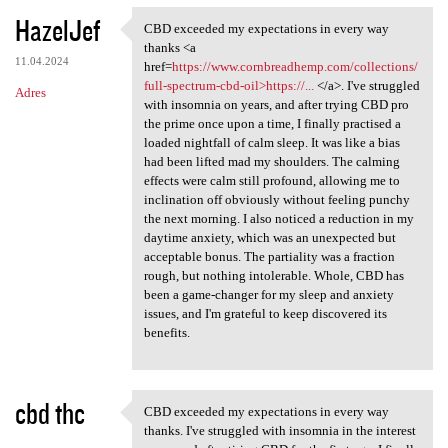
HazelJef
CBD exceeded my expectations in every way
CBD exceeded my expectations
thanks <a
11.04.2024
href=
https://www.cornbreadhemp.com/collections/
full-spectrum-cbd-oil>https://...
</a>. I've struggled
Adres
with insomnia on years, and after trying CBD pro
the prime once upon a time, I finally practised a
loaded nightfall of calm sleep. It was like a bias
had been lifted mad my shoulders. The calming
effects were calm still profound, allowing me to
inclination off obviously without feeling punchy
the next morning. I also noticed a reduction in my
daytime anxiety, which was an unexpected but
acceptable bonus. The partiality was a fraction
rough, but nothing intolerable. Whole, CBD has
been a game-changer for my sleep and anxiety
issues, and I'm grateful to keep discovered its
benefits.
cbd thc
CBD exceeded my expectations in every way
CBD exceeded my expectations
thanks. I've struggled with insomnia in the interest