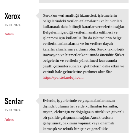
Xerox
Xerox'un veri analitiği hizmetleri, işletmelerin
Xerox'un veri analitiği
belgelerindeki verileri anlamalarını ve bu verileri
15.01.2024
kullanarak daha bilinçli kararlar vermelerini sağlar.
Belgelerin içerdiği verilerin analiz edilmesi ve
Adres
işlenmesi için kullanılır. Bu da işletmelerin belge
verilerini anlamalarına ve bu verilere dayalı
kararlar almalarına yardımcı olur. Xerox teknolojik
inovasyon ve hizmetler konusunda öncüdür. Şirket
belgelerin ve verilerin yönetilmesi konusunda
çeşitli çözümler sunarak işletmelerin daha etkin ve
verimli hale gelmelerine yardımcı olur. Site
https://portteknoloji.com
Serdar
Evlerde, iş yerlerinde ve yaşam alanlarımızın
Evlerde, iş yerlerinde ve
dışında bulunan her yerde kullanılan tesisatlar,
15.01.2024
suyun, elektriğin ve doğalgazın sürekli ve güvenli
bir şekilde çalışmasını sağlar. Ancak tesisatı
Adres
geliştirmek, bakımını yapmak veya onarmak
karmaşık ve teknik bir iştir ve genellikle