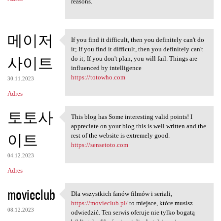
reasons.
메이저
If you find it difficult, then you definitely can't do
If you find it difficult,
it; If you find it difficult, then you definitely can't
사이트
do it; If you don't plan, you will fail. Things are
influenced by intelligence
https://totowho.com
30.11.2023
Adres
토토사
This blog has Some interesting valid points! I
This blog has Some
appreciate on your blog this is well written and the
이트
rest of the website is extremely good.
https://sensetoto.com
04.12.2023
Adres
movieclub
Dla wszystkich fanów filmów i seriali,
Dla wszystkich fanów filmów i
https://movieclub.pl/
to miejsce, które musisz
08.12.2023
odwiedzić. Ten serwis oferuje nie tylko bogatą