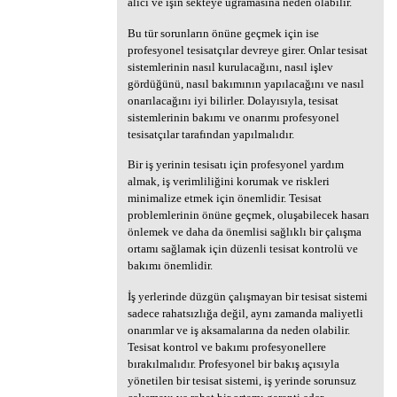
alıcı ve işin sekteye uğramasına neden olabilir.
Bu tür sorunların önüne geçmek için ise
profesyonel tesisatçılar devreye girer. Onlar tesisat
sistemlerinin nasıl kurulacağını, nasıl işlev
gördüğünü, nasıl bakımının yapılacağını ve nasıl
onarılacağını iyi bilirler. Dolayısıyla, tesisat
sistemlerinin bakımı ve onarımı profesyonel
tesisatçılar tarafından yapılmalıdır.
Bir iş yerinin tesisatı için profesyonel yardım
almak, iş verimliliğini korumak ve riskleri
minimalize etmek için önemlidir. Tesisat
problemlerinin önüne geçmek, oluşabilecek hasarı
önlemek ve daha da önemlisi sağlıklı bir çalışma
ortamı sağlamak için düzenli tesisat kontrolü ve
bakımı önemlidir.
İş yerlerinde düzgün çalışmayan bir tesisat sistemi
sadece rahatsızlığa değil, aynı zamanda maliyetli
onarımlar ve iş aksamalarına da neden olabilir.
Tesisat kontrol ve bakımı profesyonellere
bırakılmalıdır. Profesyonel bir bakış açısıyla
yönetilen bir tesisat sistemi, iş yerinde sorunsuz