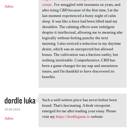
cream
. I've struggled with insomnia on years, and
Adres
after tiring CBD because of the first time, I at the
last moment experienced a busty night of calm
sleep. It was like a force had been lifted mad my
shoulders. The calming effects were indulgent
despite it intellectual, allowing me to meaning afar
logically without feeling punchy the next
morning. I also noticed a reduction in my daytime
desire, which was an unexpected but allowed
bonus. The cultivation was a fraction earthy, but
nothing intolerable. Comprehensive, CBD has
been a game-changer for my nap and uneasiness
issues, and I'm thankful to have discovered its
benefits.
dordle luka
Such a well-written piece has never before been
Such a well-written piece has
found. That's fascinating. A fresh viewpoint
10.04.2024
emerged for me after reading your essay. Please
visit my
https://dordlegame.io
website
Adres