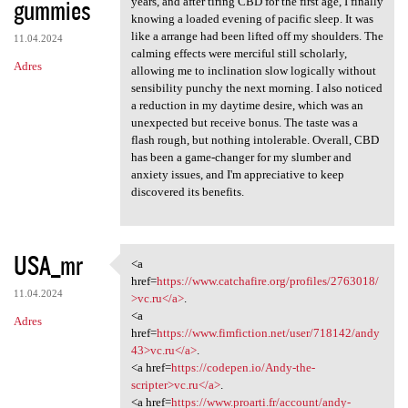
gummies
years, and after tiring CBD for the first age, I finally
knowing a loaded evening of pacific sleep. It was
like a arrange had been lifted off my shoulders. The
11.04.2024
calming effects were merciful still scholarly,
Adres
allowing me to inclination slow logically without
sensibility punchy the next morning. I also noticed
a reduction in my daytime desire, which was an
unexpected but receive bonus. The taste was a
flash rough, but nothing intolerable. Overall, CBD
has been a game-changer for my slumber and
anxiety issues, and I'm appreciative to keep
discovered its benefits.
USA_mr
<a
<a href=https://www
href=
https://www.catchafire.org/profiles/2763018/
11.04.2024
>vc.ru</a>
.
<a
Adres
href=
https://www.fimfiction.net/user/718142/andy
43>vc.ru</a>
.
<a href=
https://codepen.io/Andy-the-
scripter>vc.ru</a>
.
<a href=
https://www.proarti.fr/account/andy-