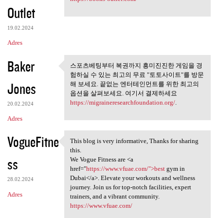
Outlet
19.02.2024
Adres
Baker
스포츠베팅부터 복권까지 흥미진진한 게임을 경
스포츠베팅부터 복권까지 흥미
험하실 수 있는 최고의 무료 "토토사이트"를 방문
진진한 게임을 경험하실 수
Jones
해 보세요. 끝없는 엔터테인먼트를 위한 최고의
옵션을 살펴보세요. 여기서 결제하세요
https://migraineresearchfoundation.org/
.
20.02.2024
Adres
VogueFitne
This blog is very informative, Thanks for sharing
This blog is very informative
this.
ss
We Vogue Fitness are <a
href="
https://www.vfuae.com/">best
gym in
Dubai</a>. Elevate your workouts and wellness
28.02.2024
journey. Join us for top-notch facilities, expert
Adres
trainers, and a vibrant community.
https://www.vfuae.com/