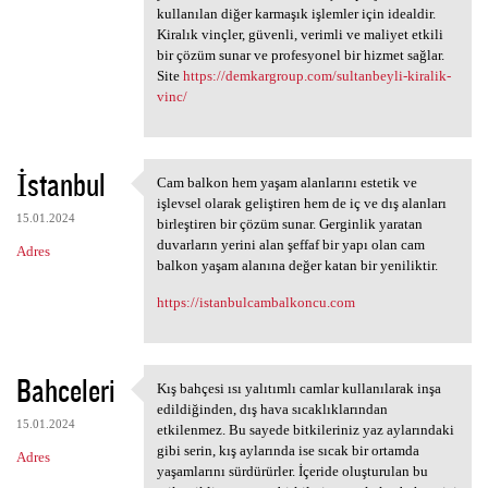
kullanılan diğer karmaşık işlemler için idealdir.
Kiralık vinçler, güvenli, verimli ve maliyet etkili
bir çözüm sunar ve profesyonel bir hizmet sağlar.
Site
https://demkargroup.com/sultanbeyli-kiralik-
vinc/
İstanbul
Cam balkon hem yaşam alanlarını estetik ve
Cam balkon hem yaşam
işlevsel olarak geliştiren hem de iç ve dış alanları
15.01.2024
birleştiren bir çözüm sunar. Gerginlik yaratan
duvarların yerini alan şeffaf bir yapı olan cam
Adres
balkon yaşam alanına değer katan bir yeniliktir.
https://istanbulcambalkoncu.com
Bahceleri
Kış bahçesi ısı yalıtımlı camlar kullanılarak inşa
Kış bahçesi ısı yalıtımlı
edildiğinden, dış hava sıcaklıklarından
15.01.2024
etkilenmez. Bu sayede bitkileriniz yaz aylarındaki
gibi serin, kış aylarında ise sıcak bir ortamda
Adres
yaşamlarını sürdürürler. İçeride oluşturulan bu