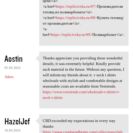
цена</a>.
<a href=
https://tepliciveka.ru/#7>
Производители
теплиц из поликарбоната</a>.
<a href=
https://tepliciveka.ru/#8>
Купить теплицу
от производителя</a>.
<a
href=
https://tepliciveka.ru/#9>
Поликарбонат</a>.
Aostin
Thanks appreciate you providing these wonderful
Thanks appreciate you
details; it was extremely helpful. Kindly provide
05.04.2024
such material in the future. Without any question, I
will inform my friends about it. v neck t shirts
Adres
wholesale with stylish and comfortable designs at
reasonable costs are available from Veetrends.
https://www.veetrends.com/wholesale-t-shirts/v-
neck-t-shirts
HazelJef
CBD exceeded my expectations in every way
CBD exceeded my expectations
thanks
10.04.2024
https://www.cornbreadhemp.com/collections/cbd-