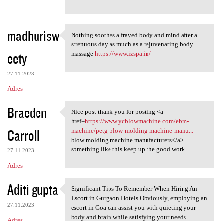
madhurisw
Nothing soothes a frayed body and mind after a
Nothing soothes a frayed body
strenuous day as much as a rejuvenating body
eety
massage
https://www.izspa.in/
27.11.2023
Adres
Braeden
Nice post thank you for posting <a
Nice post thank you for
href=
https://www.ycblowmachine.com/ebm-
Carroll
machine/petg-blow-molding-machine-manu...
blow molding machine manufacturers</a>
something like this keep up the good work
27.11.2023
Adres
Aditi gupta
Significant Tips To Remember When Hiring An
Significant Tips To Remember
Escort in Gurgaon Hotels Obviously, employing an
27.11.2023
escort in Goa can assist you with quieting your
body and brain while satisfying your needs.
Adres