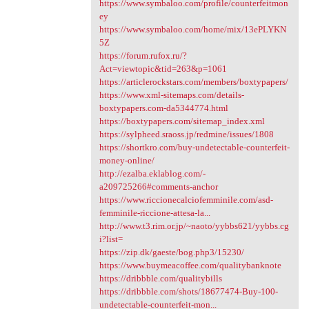
https://www.symbaloo.com/profile/counterfeitmon
ey
https://www.symbaloo.com/home/mix/13ePLYKN
5Z
https://forum.rufox.ru/?
Act=viewtopic&tid=263&p=1061
https://articlerockstars.com/members/boxtypapers/
https://www.xml-sitemaps.com/details-
boxtypapers.com-da5344774.html
https://boxtypapers.com/sitemap_index.xml
https://sylpheed.sraoss.jp/redmine/issues/1808
https://shortkro.com/buy-undetectable-counterfeit-
money-online/
http://ezalba.eklablog.com/-
a209725266#comments-anchor
https://www.riccionecalciofemminile.com/asd-
femminile-riccione-attesa-la...
http://www.t3.rim.or.jp/~naoto/yybbs621/yybbs.cg
i?list=
https://zip.dk/gaeste/bog.php3/15230/
https://www.buymeacoffee.com/qualitybanknote
https://dribbble.com/qualitybills
https://dribbble.com/shots/18677474-Buy-100-
undetectable-counterfeit-mon...