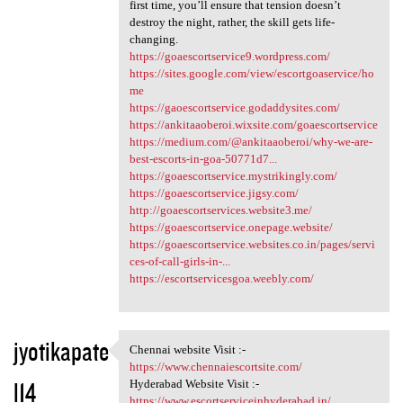
first time, you’ll ensure that tension doesn’t
destroy the night, rather, the skill gets life-
changing.
https://goaescortservice9.wordpress.com/
https://sites.google.com/view/escortgoaservice/ho
me
https://gaoescortservice.godaddysites.com/
https://ankitaaoberoi.wixsite.com/goaescortservice
https://medium.com/@ankitaaoberoi/why-we-are-
best-escorts-in-goa-50771d7...
https://goaescortservice.mystrikingly.com/
https://goaescortservice.jigsy.com/
http://goaescortservices.website3.me/
https://goaescortservice.onepage.website/
https://goaescortservice.websites.co.in/pages/servi
ces-of-call-girls-in-...
https://escortservicesgoa.weebly.com/
jyotikapate
Chennai website Visit :-
Chennai website Visit :-
https://www.chennaiescortsite.com/
l14
Hyderabad Website Visit :-
https://www.escortserviceinhyderabad.in/