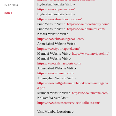
Hyderabad Website Visit :-
06.12.2023
https://www.ziyaasen.com/
Adres
Hyderabad Website Visit :-
https://www.shwetakapoor.com/
Pune Website Visit :-
https://www.escortincity.com/
Pune Website Visit :-
https://www.bhumirai.com/
Nashik Website Visit :-
https://www.shiwaniagarwal.com/
Ahmedabad Website Visit :-
https://www.jyotikapatel.com/
Mumbai Website Visit :-
https://www.tanvipatel.in/
Mumbai Website Visit :-
https://www.anishaescorts.com/
Ahmedabad Website Visit :-
https://www.missrani.com/
Aurangabad Website Visit :-
https://www.callgirlsinmumbaicity.com/aurangaba
d.php
Mumbai Website Visit :-
https://www.tammna.com/
Kolkata Website Visit :-
https://www.bestescortserviceinkolkata.com/
Visit Mumbai Locations :-