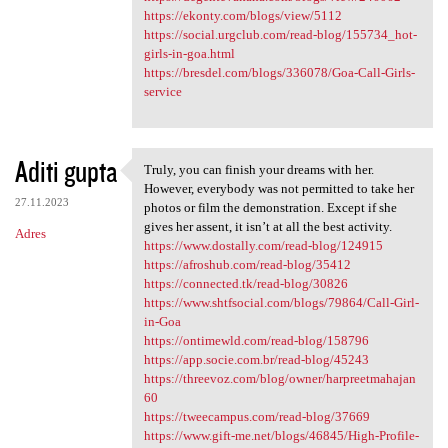
https://ekonty.com/blogs/view/5112
https://social.urgclub.com/read-blog/155734_hot-
girls-in-goa.html
https://bresdel.com/blogs/336078/Goa-Call-Girls-
service
Aditi gupta
Truly, you can finish your dreams with her.
Truly, you can finish your
However, everybody was not permitted to take her
27.11.2023
photos or film the demonstration. Except if she
gives her assent, it isn’t at all the best activity.
Adres
https://www.dostally.com/read-blog/124915
https://afroshub.com/read-blog/35412
https://connected.tk/read-blog/30826
https://www.shtfsocial.com/blogs/79864/Call-Girl-
in-Goa
https://ontimewld.com/read-blog/158796
https://app.socie.com.br/read-blog/45243
https://threevoz.com/blog/owner/harpreetmahajan
60
https://tweecampus.com/read-blog/37669
https://www.gift-me.net/blogs/46845/High-Profile-