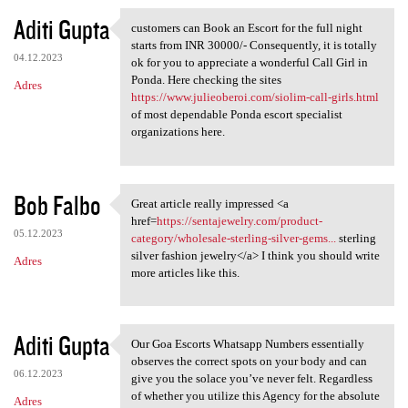
Aditi Gupta
customers can Book an Escort for the full night
customers can Book an Escort
starts from INR 30000/- Consequently, it is totally
04.12.2023
ok for you to appreciate a wonderful Call Girl in
Ponda. Here checking the sites
Adres
https://www.julieoberoi.com/siolim-call-girls.html
of most dependable Ponda escort specialist
organizations here.
Bob Falbo
Great article really impressed <a
Great article really
href=
https://sentajewelry.com/product-
05.12.2023
category/wholesale-sterling-silver-gems...
sterling
silver fashion jewelry</a> I think you should write
Adres
more articles like this.
Aditi Gupta
Our Goa Escorts Whatsapp Numbers essentially
Our Goa Escorts Whatsapp
observes the correct spots on your body and can
06.12.2023
give you the solace you’ve never felt. Regardless
of whether you utilize this Agency for the absolute
Adres