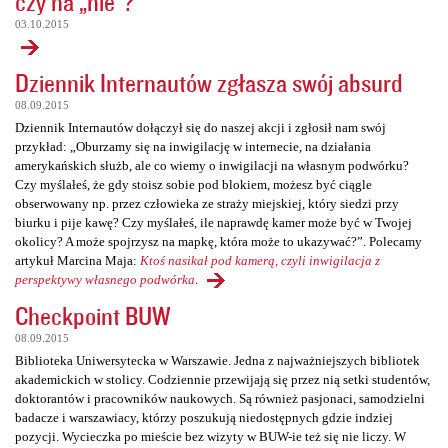
czy na „nie”?
03.10.2015
Dziennik Internautów zgłasza swój absurd
08.09.2015
Dziennik Internautów dołączył się do naszej akcji i zgłosił nam swój
przykład: „Oburzamy się na inwigilację w internecie, na działania
amerykańskich służb, ale co wiemy o inwigilacji na własnym podwórku?
Czy myślałeś, że gdy stoisz sobie pod blokiem, możesz być ciągle
obserwowany np. przez człowieka ze straży miejskiej, który siedzi przy
biurku i pije kawę? Czy myślałeś, ile naprawdę kamer może być w Twojej
okolicy? A może spojrzysz na mapkę, która może to ukazywać?”. Polecamy
artykuł Marcina Maja:
Ktoś nasikał pod kamerą, czyli inwigilacja z
perspektywy własnego podwórka
.
Checkpoint BUW
08.09.2015
Biblioteka Uniwersytecka w Warszawie. Jedna z najważniejszych bibliotek
akademickich w stolicy. Codziennie przewijają się przez nią setki studentów,
doktorantów i pracowników naukowych. Są również pasjonaci, samodzielni
badacze i warszawiacy, którzy poszukują niedostępnych gdzie indziej
pozycji. Wycieczka po mieście bez wizyty w BUW-ie też się nie liczy. W