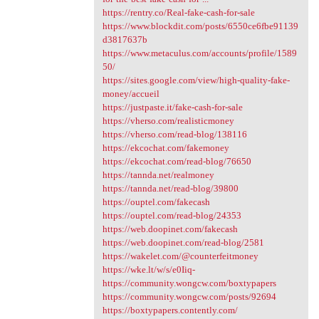
https://rentry.co/Real-fake-cash-for-sale
https://www.blockdit.com/posts/6550ce6fbe91139
d3817637b
https://www.metaculus.com/accounts/profile/1589
50/
https://sites.google.com/view/high-quality-fake-
money/accueil
https://justpaste.it/fake-cash-for-sale
https://vherso.com/realisticmoney
https://vherso.com/read-blog/138116
https://ekcochat.com/fakemoney
https://ekcochat.com/read-blog/76650
https://tannda.net/realmoney
https://tannda.net/read-blog/39800
https://ouptel.com/fakecash
https://ouptel.com/read-blog/24353
https://web.doopinet.com/fakecash
https://web.doopinet.com/read-blog/2581
https://wakelet.com/@counterfeitmoney
https://wke.lt/w/s/e0Iiq-
https://community.wongcw.com/boxtypapers
https://community.wongcw.com/posts/92694
https://boxtypapers.contently.com/