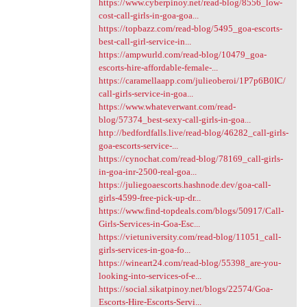
https://www.cyberpinoy.net/read-blog/8556_low-
cost-call-girls-in-goa-goa...
https://topbazz.com/read-blog/5495_goa-escorts-
best-call-girl-service-in...
https://ampwurld.com/read-blog/10479_goa-
escorts-hire-affordable-female-...
https://caramellaapp.com/julieoberoi/1P7p6B0IC/
call-girls-service-in-goa...
https://www.whateverwant.com/read-
blog/57374_best-sexy-call-girls-in-goa...
http://bedfordfalls.live/read-blog/46282_call-girls-
goa-escorts-service-...
https://cynochat.com/read-blog/78169_call-girls-
in-goa-inr-2500-real-goa...
https://juliegoaescorts.hashnode.dev/goa-call-
girls-4599-free-pick-up-dr...
https://www.find-topdeals.com/blogs/50917/Call-
Girls-Services-in-Goa-Esc...
https://vietuniversity.com/read-blog/11051_call-
girls-services-in-goa-fo...
https://wineart24.com/read-blog/55398_are-you-
looking-into-services-of-e...
https://social.sikatpinoy.net/blogs/22574/Goa-
Escorts-Hire-Escorts-Servi...