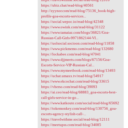
https://ubiz.chat/read-blog/40561
http://zyynor.com/read-blog/75136_book-high-
profile-goa-escorts-services...
https://social.wepoc.io/read-blog/42348
https://www.owink.com/read-blog/31122
https://www.tamaiaz.com/blogs/36821/Goa-
Russian-Call-Girls-9971862144-VI...
https://uolsocial.socioon.com/read-blog/11858
https://www.pickmemo.com/read-blog/132680
https://lockabee.com/read-blog/47041
https://www.djjmeets.com/blogs/67156/Goa-
Escorts-Service-VIP-Russian-Cal...
https://www.mymeetbook.com/read-blog/13493
https://uchat.umaxx.tv/read-blog/54917
https://www.ekcochat.com/read-blog/33615
https://vherso.com/read-blog/39093
https://ai.ceo/read-blog/68883_goa-escorts-best-
call-girls-service-in-go...
https://www.katkoute.com/social/read-blog/65692
https://tokemonkey.com/read-blog/130756_goa-
escorts-agency-stylish-call-...
https://travelwithme.social/read-blog/12111
https://meetupss.com/read-blog/34085