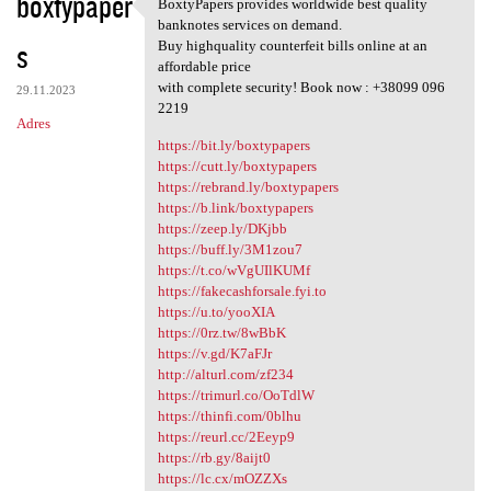
boxtypaper
BoxtyPapers provides worldwide best quality
BoxtyPapers provides
banknotes services on demand.
s
Buy highquality counterfeit bills online at an
affordable price
with complete security! Book now : +38099 096
29.11.2023
2219
Adres
https://bit.ly/boxtypapers
https://cutt.ly/boxtypapers
https://rebrand.ly/boxtypapers
https://b.link/boxtypapers
https://zeep.ly/DKjbb
https://buff.ly/3M1zou7
https://t.co/wVgUIlKUMf
https://fakecashforsale.fyi.to
https://u.to/yooXIA
https://0rz.tw/8wBbK
https://v.gd/K7aFJr
http://alturl.com/zf234
https://trimurl.co/OoTdlW
https://thinfi.com/0blhu
https://reurl.cc/2Eeyp9
https://rb.gy/8aijt0
https://lc.cx/mOZZXs