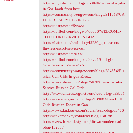
https://joyrulez.com/blogs/263949/Sexy-call-girls-
in-Goa-book-from-best-...
https://community.wongcw.com/blogs/311513/CA
LL-GIRL-SERVICES-IN-Goa
https://justpaste.it/9ysww
https://rollbol.com/blogs/1466556/WELCOME-
TO-ESCORT-SERVICE-IN-GOA
https://baitk.com/read-blog/43280_goa-escorts-
flawless-escort-service-re...
https://justpaste.it/70358
https://rollbol.com/blogs/1522721/Call-girls-in-
Goa-Escorts-in-Goa-24-7-...
https://community.wongcw.com/blogs/384654/Ru
ssian-Call-Girls-In-goa-Esco...
https://www.dr-ay.com/blogs/59709/Goa-Escorts-
Service-Russian-Cal-Girls-...
http://www.renexus.org/network/read-blog/153961
https://demo.sngine.com/blogs/189083/Goa-Call-
Girls-Russian-Escort-in-Goa
https://www.katkoute.com/social/read-blog/65406
https://tokemonkey.com/read-blog/130756
https://www.b-webdesign.org/dir-wowonder/read-
blog/152557
https://travelwithme.social/read-blog/12010