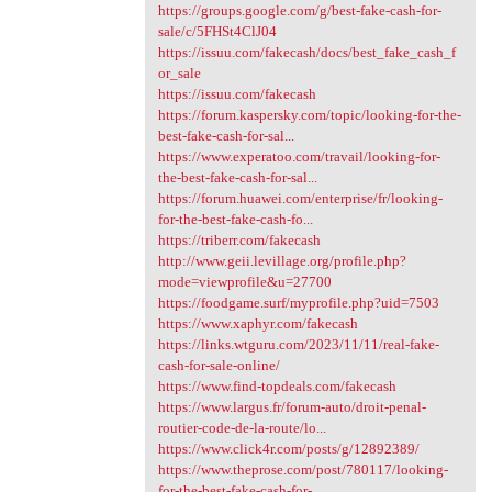
https://groups.google.com/g/best-fake-cash-for-
sale/c/5FHSt4ClJ04
https://issuu.com/fakecash/docs/best_fake_cash_f
or_sale
https://issuu.com/fakecash
https://forum.kaspersky.com/topic/looking-for-the-
best-fake-cash-for-sal...
https://www.experatoo.com/travail/looking-for-
the-best-fake-cash-for-sal...
https://forum.huawei.com/enterprise/fr/looking-
for-the-best-fake-cash-fo...
https://triberr.com/fakecash
http://www.geii.levillage.org/profile.php?
mode=viewprofile&u=27700
https://foodgame.surf/myprofile.php?uid=7503
https://www.xaphyr.com/fakecash
https://links.wtguru.com/2023/11/11/real-fake-
cash-for-sale-online/
https://www.find-topdeals.com/fakecash
https://www.largus.fr/forum-auto/droit-penal-
routier-code-de-la-route/lo...
https://www.click4r.com/posts/g/12892389/
https://www.theprose.com/post/780117/looking-
for-the-best-fake-cash-for-...