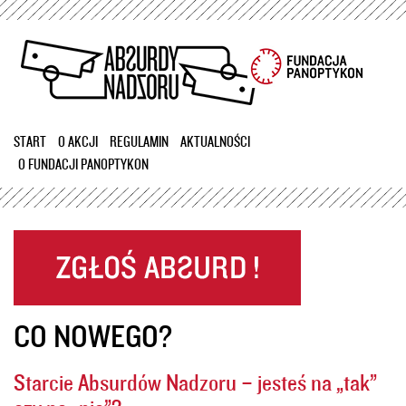
Przejdź
do
treści
START
O AKCJI
REGULAMIN
AKTUALNOŚCI
O FUNDACJI PANOPTYKON
CO NOWEGO?
Starcie Absurdów Nadzoru – jesteś na „tak”