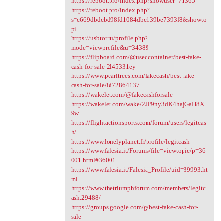
https://reboot.pro/index.php?showuser=71365
https://reboot.pro/index.php?
s=c669dbdcbd98fd1084dbc139be7393f8&showto
pi...
https://usbtor.ru/profile.php?
mode=viewprofile&u=34389
https://flipboard.com/@usedcontainer/best-fake-
cash-for-sale-2l45331ey
https://www.pearltrees.com/fakecash/best-fake-
cash-for-sale/id72864137
https://wakelet.com/@fakecashforsale
https://wakelet.com/wake/2JP9ny3dK4hajGaH8X_
9w
https://flightactionsports.com/forum/users/legitcas
h/
https://www.lonelyplanet.fr/profile/legitcash
https://www.falesia.it/Forums/file=viewtopic/p=36
001.html#36001
https://www.falesia.it/Falesia_Profile/uid=39993.ht
ml
https://www.thetriumphforum.com/members/legitc
ash.29488/
https://groups.google.com/g/best-fake-cash-for-
sale