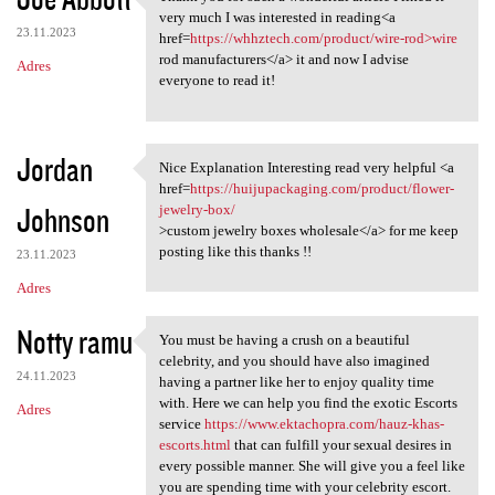
Thank you for such a
o
very much I was interested in reading<a
23.11.2023
m
href=
https://whhztech.com/product/wire-rod>wire
rod manufacturers</a> it and now I advise
Adres
e
everyone to read it!
n
t
Jordan
a
Nice Explanation Interesting read very helpful <a
Nice Explanation Interesting
href=
https://huijupackaging.com/product/flower-
r
Johnson
jewelry-box/
z
>custom jewelry boxes wholesale</a> for me keep
posting like this thanks !!
e
23.11.2023
Adres
Notty ramu
You must be having a crush on a beautiful
You must be having a crush on
celebrity, and you should have also imagined
24.11.2023
having a partner like her to enjoy quality time
with. Here we can help you find the exotic Escorts
Adres
service
https://www.ektachopra.com/hauz-khas-
escorts.html
that can fulfill your sexual desires in
every possible manner. She will give you a feel like
you are spending time with your celebrity escort.