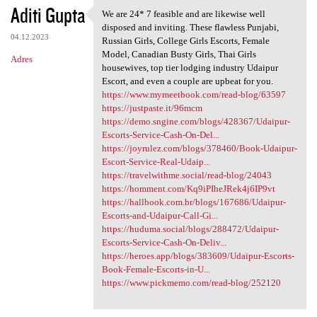
Aditi Gupta
We are 24* 7 feasible and are likewise well
We are 24* 7 feasible and are
disposed and inviting. These flawless Punjabi,
04.12.2023
Russian Girls, College Girls Escorts, Female
Model, Canadian Busty Girls, Thai Girls
Adres
housewives, top tier lodging industry Udaipur
Escort, and even a couple are upbeat for you.
https://www.mymeetbook.com/read-blog/63597
https://justpaste.it/96mcm
https://demo.sngine.com/blogs/428367/Udaipur-
Escorts-Service-Cash-On-Del...
https://joyrulez.com/blogs/378460/Book-Udaipur-
Escort-Service-Real-Udaip...
https://travelwithme.social/read-blog/24043
https://homment.com/Kq9iPIheJRek4j6IP9vt
https://hallbook.com.br/blogs/167686/Udaipur-
Escorts-and-Udaipur-Call-Gi...
https://huduma.social/blogs/288472/Udaipur-
Escorts-Service-Cash-On-Deliv...
https://heroes.app/blogs/383609/Udaipur-Escorts-
Book-Female-Escorts-in-U...
https://www.pickmemo.com/read-blog/252120