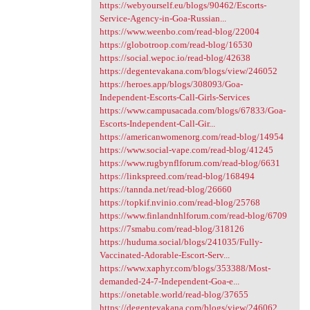
https://webyourself.eu/blogs/90462/Escorts-
Service-Agency-in-Goa-Russian...
https://www.weenbo.com/read-blog/22004
https://globotroop.com/read-blog/16530
https://social.wepoc.io/read-blog/42638
https://degentevakana.com/blogs/view/246052
https://heroes.app/blogs/308093/Goa-
Independent-Escorts-Call-Girls-Services
https://www.campusacada.com/blogs/67833/Goa-
Escorts-Independent-Call-Gir...
https://americanwomenorg.com/read-blog/14954
https://www.social-vape.com/read-blog/41245
https://www.rugbynflforum.com/read-blog/6631
https://linkspreed.com/read-blog/168494
https://tannda.net/read-blog/26660
https://topkif.nvinio.com/read-blog/25768
https://www.finlandnhlforum.com/read-blog/6709
https://7smabu.com/read-blog/318126
https://huduma.social/blogs/241035/Fully-
Vaccinated-Adorable-Escort-Serv...
https://www.xaphyr.com/blogs/353388/Most-
demanded-24-7-Independent-Goa-e...
https://onetable.world/read-blog/37655
https://degentevakana.com/blogs/view/246062