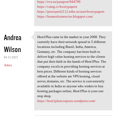
https://eva.ru/passport/944799
https://cstng.cc/boxtypapers
https://proexpert2112.tribe.so/user/boxtypapers
https://homeofcurrencies.blogspot.com/
Andrea
Host1Plus came in the market in year 2008. They
Host1Plus came in the market
currently have their network spread in 5 different
Wilson
locations including Brazil, India, America,
Germany, etc. The company has been built to
deliver high value hosting services to the clients
04.12.2023
that put their faith in the hands of Host1Plus. The
Adres
company excels in providing hosting services at
best prices. Different kinds of hosting services
offered at the website are VPS hosting, cloud
server, domains, etc. The service is conveniently
available in India so anyone who wishes to buy
hosting packages online, Host1Plus is your one
stop shop.
https://host1pluscoupons.wordpress.com/