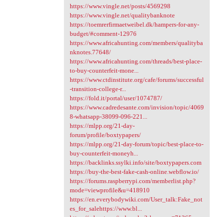
https://www.vingle.net/posts/4569298
https://www.vingle.net/qualitybanknote
https://toemrerfirmaetweibel.dk/hampers-for-any-
budget/#comment-12976
https://www.africahunting.com/members/qualityba
nknotes.77648/
https://www.africahunting.com/threads/best-place-
to-buy-counterfeit-mone...
https://www.ctdinstitute.org/cafe/forums/successful
-transition-college-r...
https://fold.it/portal/user/1074787/
https://www.cadredesante.com/invision/topic/4069
8-whatsapp-38099-096-221...
https://mlpp.org/21-day-
forum/profile/boxtypapers/
https://mlpp.org/21-day-forum/topic/best-place-to-
buy-counterfeit-moneyh...
https://backlinks.ssylki.info/site/boxtypapers.com
https://buy-the-best-fake-cash-online.webflow.io/
https://forums.raspberrypi.com/memberlist.php?
mode=viewprofile&u=418910
https://en.everybodywiki.com/User_talk:Fake_not
es_for_salehttps://www.bl...