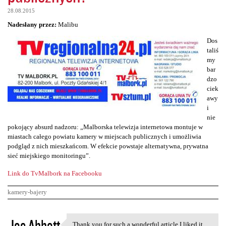
28.08.2015
Nadesłany przez:
Malibu
Dos
taliś
my
bar
dzo
ciek
awy
i
nie
pokojący absurd nadzoru: „Malborska telewizja internetowa montuje w
miastach całego powiatu kamery w miejscach publicznych i umożliwia
podgląd z nich mieszkańcom. W efekcie powstaje alternatywna, prywatna
sieć miejskiego monitoringu”.
Link do TvMalbork na Facebooku
kamery-bajery
K
Joe Abbott
Thank you for such a wonderful article I liked it