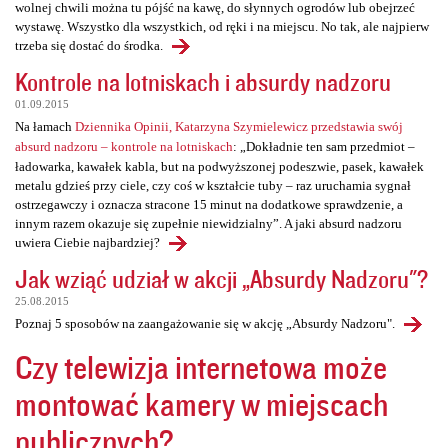
wolnej chwili można tu pójść na kawę, do słynnych ogrodów lub obejrzeć
wystawę. Wszystko dla wszystkich, od ręki i na miejscu. No tak, ale najpierw
trzeba się dostać do środka.
Kontrole na lotniskach i absurdy nadzoru
01.09.2015
Na łamach
Dziennika Opinii, Katarzyna Szymielewicz przedstawia swój
absurd nadzoru – kontrole na lotniskach
: „Dokładnie ten sam przedmiot –
ładowarka, kawałek kabla, but na podwyższonej podeszwie, pasek, kawałek
metalu gdzieś przy ciele, czy coś w kształcie tuby – raz uruchamia sygnał
ostrzegawczy i oznacza stracone 15 minut na dodatkowe sprawdzenie, a
innym razem okazuje się zupełnie niewidzialny”. A jaki absurd nadzoru
uwiera Ciebie najbardziej?
Jak wziąć udział w akcji „Absurdy Nadzoru"?
25.08.2015
Poznaj 5 sposobów na zaangażowanie się w akcję „Absurdy Nadzoru".
Czy telewizja internetowa może
montować kamery w miejscach
publicznych?