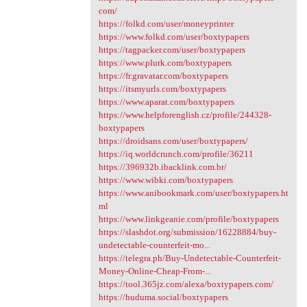
com/
https://folkd.com/user/moneyprinter
https://www.folkd.com/user/boxtypapers
https://tagpacker.com/user/boxtypapers
https://www.plurk.com/boxtypapers
https://fr.gravatar.com/boxtypapers
https://itsmyurls.com/boxtypapers
https://www.aparat.com/boxtypapers
https://www.helpforenglish.cz/profile/244328-
boxtypapers
https://droidsans.com/user/boxtypapers/
https://iq.worldcrunch.com/profile/36211
https://396932b.ibacklink.com.br/
https://www.wibki.com/boxtypapers
https://www.anibookmark.com/user/boxtypapers.ht
ml
https://www.linkgeanie.com/profile/boxtypapers
https://slashdot.org/submission/16228884/buy-
undetectable-counterfeit-mo...
https://telegra.ph/Buy-Undetectable-Counterfeit-
Money-Online-Cheap-From-...
https://tool.365jz.com/alexa/boxtypapers.com/
https://huduma.social/boxtypapers