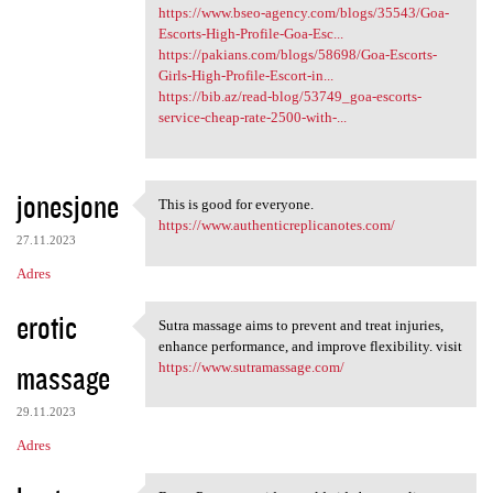
https://www.bseo-agency.com/blogs/35543/Goa-
Escorts-High-Profile-Goa-Esc...
https://pakians.com/blogs/58698/Goa-Escorts-
Girls-High-Profile-Escort-in...
https://bib.az/read-blog/53749_goa-escorts-
service-cheap-rate-2500-with-...
jonesjone
This is good for everyone.
This is good for everyone.
https://www.authenticreplicanotes.com/
27.11.2023
Adres
erotic
Sutra massage aims to prevent and treat injuries,
Sutra massage aims to prevent
enhance performance, and improve flexibility. visit
massage
https://www.sutramassage.com/
29.11.2023
Adres