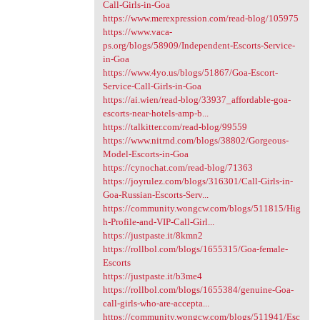
Call-Girls-in-Goa
https://www.merexpression.com/read-blog/105975
https://www.vaca-
ps.org/blogs/58909/Independent-Escorts-Service-
in-Goa
https://www.4yo.us/blogs/51867/Goa-Escort-
Service-Call-Girls-in-Goa
https://ai.wien/read-blog/33937_affordable-goa-
escorts-near-hotels-amp-b...
https://talkitter.com/read-blog/99559
https://www.nitrnd.com/blogs/38802/Gorgeous-
Model-Escorts-in-Goa
https://cynochat.com/read-blog/71363
https://joyrulez.com/blogs/316301/Call-Girls-in-
Goa-Russian-Escorts-Serv...
https://community.wongcw.com/blogs/511815/Hig
h-Profile-and-VIP-Call-Girl...
https://justpaste.it/8kmn2
https://rollbol.com/blogs/1655315/Goa-female-
Escorts
https://justpaste.it/b3me4
https://rollbol.com/blogs/1655384/genuine-Goa-
call-girls-who-are-accepta...
https://community.wongcw.com/blogs/511941/Esc