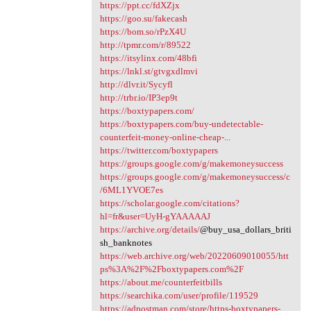
https://ppt.cc/fdXZjx
https://goo.su/fakecash
https://bom.so/rPzX4U
http://tpmr.com/r/89522
https://itsylinx.com/48bfi
https://lnkl.st/gtvgxdlmvi
http://dlvr.it/Sycyfl
http://trbr.io/IP3ep9t
https://boxtypapers.com/
https://boxtypapers.com/buy-undetectable-
counterfeit-money-online-cheap-...
https://twitter.com/boxtypapers
https://groups.google.com/g/makemoneysuccess
https://groups.google.com/g/makemoneysuccess/c
/6ML1YVOE7es
https://scholar.google.com/citations?
hl=fr&user=UyH-gYAAAAAJ
https://archive.org/details/
@buy_usa_dollars_briti
sh_banknotes
https://web.archive.org/web/20220609010055/htt
ps%3A%2F%2Fboxtypapers.com%2F
https://about.me/counterfeitbills
https://searchika.com/user/profile/119529
https://adpostman.com/store/https-boxtypapers-