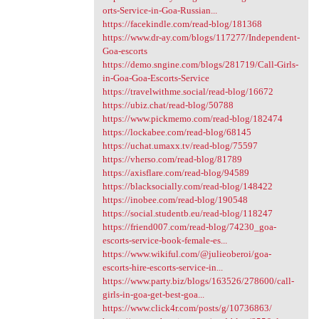
orts-Service-in-Goa-Russian...
https://facekindle.com/read-blog/181368
https://www.dr-ay.com/blogs/117277/Independent-
Goa-escorts
https://demo.sngine.com/blogs/281719/Call-Girls-
in-Goa-Goa-Escorts-Service
https://travelwithme.social/read-blog/16672
https://ubiz.chat/read-blog/50788
https://www.pickmemo.com/read-blog/182474
https://lockabee.com/read-blog/68145
https://uchat.umaxx.tv/read-blog/75597
https://vherso.com/read-blog/81789
https://axisflare.com/read-blog/94589
https://blacksocially.com/read-blog/148422
https://inobee.com/read-blog/190548
https://social.studentb.eu/read-blog/118247
https://friend007.com/read-blog/74230_goa-
escorts-service-book-female-es...
https://www.wikiful.com/@julieoberoi/goa-
escorts-hire-escorts-service-in...
https://www.party.biz/blogs/163526/278600/call-
girls-in-goa-get-best-goa...
https://www.click4r.com/posts/g/10736863/