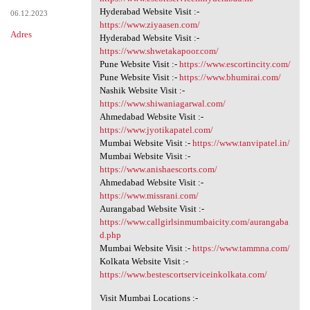
Hyderabad Website Visit :-
06.12.2023
https://www.ziyaasen.com/
Adres
Hyderabad Website Visit :-
https://www.shwetakapoor.com/
Pune Website Visit :-
https://www.escortincity.com/
Pune Website Visit :-
https://www.bhumirai.com/
Nashik Website Visit :-
https://www.shiwaniagarwal.com/
Ahmedabad Website Visit :-
https://www.jyotikapatel.com/
Mumbai Website Visit :-
https://www.tanvipatel.in/
Mumbai Website Visit :-
https://www.anishaescorts.com/
Ahmedabad Website Visit :-
https://www.missrani.com/
Aurangabad Website Visit :-
https://www.callgirlsinmumbaicity.com/aurangaba
d.php
Mumbai Website Visit :-
https://www.tammna.com/
Kolkata Website Visit :-
https://www.bestescortserviceinkolkata.com/
Visit Mumbai Locations :-