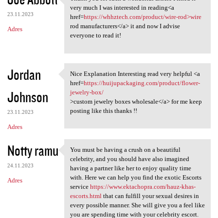
Thank you for such a
o
very much I was interested in reading<a
23.11.2023
m
href=
https://whhztech.com/product/wire-rod>wire
rod manufacturers</a> it and now I advise
Adres
e
everyone to read it!
n
t
Jordan
a
Nice Explanation Interesting read very helpful <a
Nice Explanation Interesting
href=
https://huijupackaging.com/product/flower-
r
Johnson
jewelry-box/
z
>custom jewelry boxes wholesale</a> for me keep
posting like this thanks !!
e
23.11.2023
Adres
Notty ramu
You must be having a crush on a beautiful
You must be having a crush on
celebrity, and you should have also imagined
24.11.2023
having a partner like her to enjoy quality time
with. Here we can help you find the exotic Escorts
Adres
service
https://www.ektachopra.com/hauz-khas-
escorts.html
that can fulfill your sexual desires in
every possible manner. She will give you a feel like
you are spending time with your celebrity escort.