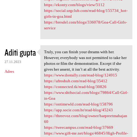
https://ekonty.com/blogs/view/5112
https://social.urgclub.com/read-blog/155734_hot-
girls-in-goa.html
https://bresdel.com/blogs/336078/Goa-Call-Girls-
service
Aditi gupta
Truly, you can finish your dreams with her.
Truly, you can finish your
However, everybody was not permitted to take her
27.11.2023
photos or film the demonstration. Except if she
gives her assent, it isn’t at all the best activity.
Adres
https://www.dostally.com/read-blog/124915
https://afroshub.com/read-blog/35412
https://connected.tk/read-blog/30826
https://www.shtfsocial.com/blogs/79864/Call-Girl-
in-Goa
https://ontimewld.com/read-blog/158796
https://app.socie.com.br/read-blog/45243
https://threevoz.com/blog/owner/harpreetmahajan
60
https://tweecampus.com/read-blog/37669
https://www.gift-me.net/blogs/46845/High-Profile-