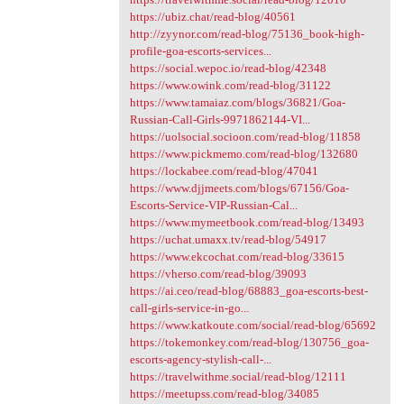
https://ubiz.chat/read-blog/40561
http://zyynor.com/read-blog/75136_book-high-
profile-goa-escorts-services...
https://social.wepoc.io/read-blog/42348
https://www.owink.com/read-blog/31122
https://www.tamaiaz.com/blogs/36821/Goa-
Russian-Call-Girls-9971862144-VI...
https://uolsocial.socioon.com/read-blog/11858
https://www.pickmemo.com/read-blog/132680
https://lockabee.com/read-blog/47041
https://www.djjmeets.com/blogs/67156/Goa-
Escorts-Service-VIP-Russian-Cal...
https://www.mymeetbook.com/read-blog/13493
https://uchat.umaxx.tv/read-blog/54917
https://www.ekcochat.com/read-blog/33615
https://vherso.com/read-blog/39093
https://ai.ceo/read-blog/68883_goa-escorts-best-
call-girls-service-in-go...
https://www.katkoute.com/social/read-blog/65692
https://tokemonkey.com/read-blog/130756_goa-
escorts-agency-stylish-call-...
https://travelwithme.social/read-blog/12111
https://meetupss.com/read-blog/34085