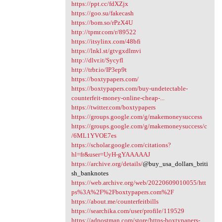
https://ppt.cc/fdXZjx
https://goo.su/fakecash
https://bom.so/rPzX4U
http://tpmr.com/r/89522
https://itsylinx.com/48bfi
https://lnkl.st/gtvgxdlmvi
http://dlvr.it/Sycyfl
http://trbr.io/IP3ep9t
https://boxtypapers.com/
https://boxtypapers.com/buy-undetectable-
counterfeit-money-online-cheap-...
https://twitter.com/boxtypapers
https://groups.google.com/g/makemoneysuccess
https://groups.google.com/g/makemoneysuccess/c
/6ML1YVOE7es
https://scholar.google.com/citations?
hl=fr&user=UyH-gYAAAAAJ
https://archive.org/details/
@buy_usa_dollars_briti
sh_banknotes
https://web.archive.org/web/20220609010055/htt
ps%3A%2F%2Fboxtypapers.com%2F
https://about.me/counterfeitbills
https://searchika.com/user/profile/119529
https://adpostman.com/store/https-boxtypapers-