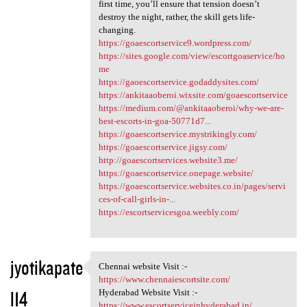
first time, you’ll ensure that tension doesn’t
destroy the night, rather, the skill gets life-
changing.
https://goaescortservice9.wordpress.com/
https://sites.google.com/view/escortgoaservice/ho
me
https://gaoescortservice.godaddysites.com/
https://ankitaaoberoi.wixsite.com/goaescortservice
https://medium.com/@ankitaaoberoi/why-we-are-
best-escorts-in-goa-50771d7...
https://goaescortservice.mystrikingly.com/
https://goaescortservice.jigsy.com/
http://goaescortservices.website3.me/
https://goaescortservice.onepage.website/
https://goaescortservice.websites.co.in/pages/servi
ces-of-call-girls-in-...
https://escortservicesgoa.weebly.com/
jyotikapate
Chennai website Visit :-
Chennai website Visit :-
https://www.chennaiescortsite.com/
l14
Hyderabad Website Visit :-
https://www.escortserviceinhyderabad.in/