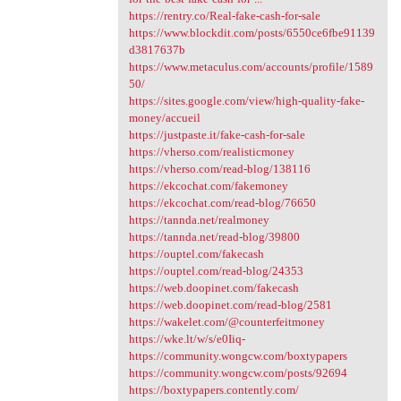
https://rentry.co/Real-fake-cash-for-sale
https://www.blockdit.com/posts/6550ce6fbe91139
d3817637b
https://www.metaculus.com/accounts/profile/1589
50/
https://sites.google.com/view/high-quality-fake-
money/accueil
https://justpaste.it/fake-cash-for-sale
https://vherso.com/realisticmoney
https://vherso.com/read-blog/138116
https://ekcochat.com/fakemoney
https://ekcochat.com/read-blog/76650
https://tannda.net/realmoney
https://tannda.net/read-blog/39800
https://ouptel.com/fakecash
https://ouptel.com/read-blog/24353
https://web.doopinet.com/fakecash
https://web.doopinet.com/read-blog/2581
https://wakelet.com/@counterfeitmoney
https://wke.lt/w/s/e0Iiq-
https://community.wongcw.com/boxtypapers
https://community.wongcw.com/posts/92694
https://boxtypapers.contently.com/