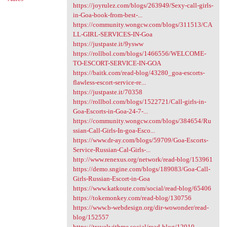
https://joyrulez.com/blogs/263949/Sexy-call-girls-
in-Goa-book-from-best-...
https://community.wongcw.com/blogs/311513/CA
LL-GIRL-SERVICES-IN-Goa
https://justpaste.it/9ysww
https://rollbol.com/blogs/1466556/WELCOME-
TO-ESCORT-SERVICE-IN-GOA
https://baitk.com/read-blog/43280_goa-escorts-
flawless-escort-service-re...
https://justpaste.it/70358
https://rollbol.com/blogs/1522721/Call-girls-in-
Goa-Escorts-in-Goa-24-7-...
https://community.wongcw.com/blogs/384654/Ru
ssian-Call-Girls-In-goa-Esco...
https://www.dr-ay.com/blogs/59709/Goa-Escorts-
Service-Russian-Cal-Girls-...
http://www.renexus.org/network/read-blog/153961
https://demo.sngine.com/blogs/189083/Goa-Call-
Girls-Russian-Escort-in-Goa
https://www.katkoute.com/social/read-blog/65406
https://tokemonkey.com/read-blog/130756
https://www.b-webdesign.org/dir-wowonder/read-
blog/152557
https://travelwithme.social/read-blog/12010