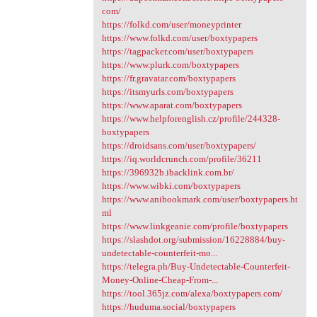
com/
https://folkd.com/user/moneyprinter
https://www.folkd.com/user/boxtypapers
https://tagpacker.com/user/boxtypapers
https://www.plurk.com/boxtypapers
https://fr.gravatar.com/boxtypapers
https://itsmyurls.com/boxtypapers
https://www.aparat.com/boxtypapers
https://www.helpforenglish.cz/profile/244328-
boxtypapers
https://droidsans.com/user/boxtypapers/
https://iq.worldcrunch.com/profile/36211
https://396932b.ibacklink.com.br/
https://www.wibki.com/boxtypapers
https://www.anibookmark.com/user/boxtypapers.ht
ml
https://www.linkgeanie.com/profile/boxtypapers
https://slashdot.org/submission/16228884/buy-
undetectable-counterfeit-mo...
https://telegra.ph/Buy-Undetectable-Counterfeit-
Money-Online-Cheap-From-...
https://tool.365jz.com/alexa/boxtypapers.com/
https://huduma.social/boxtypapers