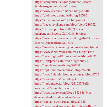
https://webyourself.eu/blogs/90462/Escorts-
Service-Agency-in-Goa-Russian...
https://www.weenbo.com/read-blog/22004
https://globotroop.com/read-blog/16530
https://social.wepoc.io/read-blog/42638
https://degentevakana.com/blogs/view/246052
https://heroes.app/blogs/308093/Goa-
Independent-Escorts-Call-Girls-Services
https://www.campusacada.com/blogs/67833/Goa-
Escorts-Independent-Call-Gir...
https://americanwomenorg.com/read-blog/14954
https://www.social-vape.com/read-blog/41245
https://www.rugbynflforum.com/read-blog/6631
https://linkspreed.com/read-blog/168494
https://tannda.net/read-blog/26660
https://topkif.nvinio.com/read-blog/25768
https://www.finlandnhlforum.com/read-blog/6709
https://7smabu.com/read-blog/318126
https://huduma.social/blogs/241035/Fully-
Vaccinated-Adorable-Escort-Serv...
https://www.xaphyr.com/blogs/353388/Most-
demanded-24-7-Independent-Goa-e...
https://onetable.world/read-blog/37655
https://degentevakana.com/blogs/view/246062