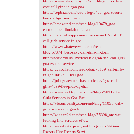
https://www.cyberpinoy.net/read-blog/8556_low-
cost-call-girls-in-goa-goa...
https://topbazz.com/read-blog/5495_goa-escorts-
best-call-girl-service-in...
https://ampwurld.com/read-blog/10479_goa-
escorts-hire-affordable-female-...
https://caramellaapp.com/julieoberoi/1P7p6B0IC/
call-girls-service-in-goa...
https://www.whateverwant.com/read-
blog/57374_best-sexy-call-girls-in-goa...
http://bedfordfalls.live/read-blog/46282_call-girls-
goa-escorts-service-...
https://cynochat.com/read-blog/78169_call-girls-
in-goa-inr-2500-real-goa...
https://juliegoaescorts.hashnode.dev/goa-call-
girls-4599-free-pick-up-dr...
https://www.find-topdeals.com/blogs/50917/Call-
Girls-Services-in-Goa-Esc...
https://vietuniversity.com/read-blog/11051_call-
girls-services-in-goa-fo...
https://wineart24.com/read-blog/55398_are-you-
looking-into-services-of-e...
https://social.sikatpinoy.net/blogs/22574/Goa-
Escorts-Hire-Escorts-Servi...