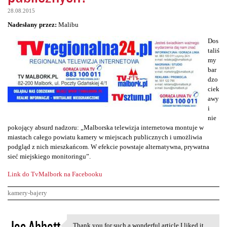
28.08.2015
Nadesłany przez:
Malibu
Dos
taliś
my
bar
dzo
ciek
awy
i
nie
pokojący absurd nadzoru: „Malborska telewizja internetowa montuje w
miastach całego powiatu kamery w miejscach publicznych i umożliwia
podgląd z nich mieszkańcom. W efekcie powstaje alternatywna, prywatna
sieć miejskiego monitoringu”.
Link do TvMalbork na Facebooku
kamery-bajery
K
Joe Abbott
Thank you for such a wonderful article I liked it