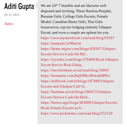
Aditi Gupta
We are 24* 7 feasible and are likewise well
We are 24* 7 feasible and are
disposed and inviting. These flawless Punjabi,
04.12.2023
Russian Girls, College Girls Escorts, Female
Model, Canadian Busty Girls, Thai Girls
Adres
housewives, top tier lodging industry Udaipur
Escort, and even a couple are upbeat for you.
https://www.mymeetbook.com/read-blog/63597
https://justpaste.it/96mcm
https://demo.sngine.com/blogs/428367/Udaipur-
Escorts-Service-Cash-On-Del...
https://joyrulez.com/blogs/378460/Book-Udaipur-
Escort-Service-Real-Udaip...
https://travelwithme.social/read-blog/24043
https://homment.com/Kq9iPIheJRek4j6IP9vt
https://hallbook.com.br/blogs/167686/Udaipur-
Escorts-and-Udaipur-Call-Gi...
https://huduma.social/blogs/288472/Udaipur-
Escorts-Service-Cash-On-Deliv...
https://heroes.app/blogs/383609/Udaipur-Escorts-
Book-Female-Escorts-in-U...
https://www.pickmemo.com/read-blog/252120