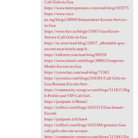
Call-Girls-in-Goa
https://www.merexpression.com/read-blog/105975
https://www.vaca-
ps.org/blogs/58909/Independent-Escorts-Service-
in-Goa
https://www.4yo.us/blogs/51867/Goa-Escort-
Service-Call-Girls-in-Goa
https://ai.wien/read-blog/33937_affordable-goa-
escorts-near-hotels-amp-b...
https://talkitter.com/read-blog/99559
https://www.nitrnd.com/blogs/38802/Gorgeous-
Model-Escorts-in-Goa
https://cynochat.com/read-blog/71363
https://joyrulez.com/blogs/316301/Call-Girls-in-
Goa-Russian-Escorts-Serv...
https://community.wongcw.com/blogs/511815/Hig
h-Profile-and-VIP-Call-Girl...
https://justpaste.it/8kmn2
https://rollbol.com/blogs/1655315/Goa-female-
Escorts
https://justpaste.it/b3me4
https://rollbol.com/blogs/1655384/genuine-Goa-
call-girls-who-are-accepta...
https://community.wongcw.com/blogs/511941/Esc