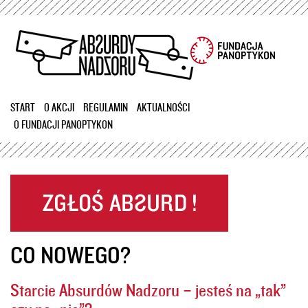
Przejdź
do
treści
START
O AKCJI
REGULAMIN
AKTUALNOŚCI
O FUNDACJI PANOPTYKON
CO NOWEGO?
Starcie Absurdów Nadzoru – jesteś na „tak”