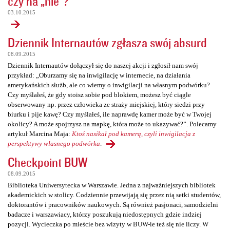
czy na „nie”?
03.10.2015
Dziennik Internautów zgłasza swój absurd
08.09.2015
Dziennik Internautów dołączył się do naszej akcji i zgłosił nam swój
przykład: „Oburzamy się na inwigilację w internecie, na działania
amerykańskich służb, ale co wiemy o inwigilacji na własnym podwórku?
Czy myślałeś, że gdy stoisz sobie pod blokiem, możesz być ciągle
obserwowany np. przez człowieka ze straży miejskiej, który siedzi przy
biurku i pije kawę? Czy myślałeś, ile naprawdę kamer może być w Twojej
okolicy? A może spojrzysz na mapkę, która może to ukazywać?”. Polecamy
artykuł Marcina Maja:
Ktoś nasikał pod kamerą, czyli inwigilacja z
perspektywy własnego podwórka
.
Checkpoint BUW
08.09.2015
Biblioteka Uniwersytecka w Warszawie. Jedna z najważniejszych bibliotek
akademickich w stolicy. Codziennie przewijają się przez nią setki studentów,
doktorantów i pracowników naukowych. Są również pasjonaci, samodzielni
badacze i warszawiacy, którzy poszukują niedostępnych gdzie indziej
pozycji. Wycieczka po mieście bez wizyty w BUW-ie też się nie liczy. W