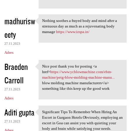
madhurisw
Nothing soothes a frayed body and mind after a
Nothing soothes a frayed body
strenuous day as much as a rejuvenating body
eety
massage
https://www.izspa.in/
27.11.2023
Adres
Braeden
Nice post thank you for posting <a
Nice post thank you for
href=
https://www.ycblowmachine.com/ebm-
Carroll
machine/petg-blow-molding-machine-manu...
blow molding machine manufacturers</a>
something like this keep up the good work
27.11.2023
Adres
Aditi gupta
Significant Tips To Remember When Hiring An
Significant Tips To Remember
Escort in Gurgaon Hotels Obviously, employing an
27.11.2023
escort in Goa can assist you with quieting your
body and brain while satisfying your needs.
Adres