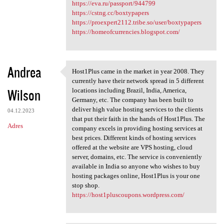
https://eva.ru/passport/944799
https://cstng.cc/boxtypapers
https://proexpert2112.tribe.so/user/boxtypapers
https://homeofcurrencies.blogspot.com/
Andrea
Host1Plus came in the market in year 2008. They
Host1Plus came in the market
currently have their network spread in 5 different
Wilson
locations including Brazil, India, America,
Germany, etc. The company has been built to
deliver high value hosting services to the clients
04.12.2023
that put their faith in the hands of Host1Plus. The
Adres
company excels in providing hosting services at
best prices. Different kinds of hosting services
offered at the website are VPS hosting, cloud
server, domains, etc. The service is conveniently
available in India so anyone who wishes to buy
hosting packages online, Host1Plus is your one
stop shop.
https://host1pluscoupons.wordpress.com/