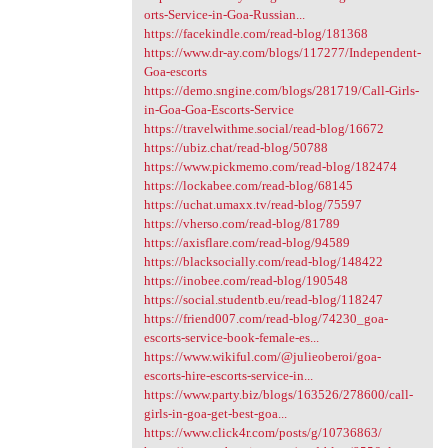
orts-Service-in-Goa-Russian...
https://facekindle.com/read-blog/181368
https://www.dr-ay.com/blogs/117277/Independent-
Goa-escorts
https://demo.sngine.com/blogs/281719/Call-Girls-
in-Goa-Goa-Escorts-Service
https://travelwithme.social/read-blog/16672
https://ubiz.chat/read-blog/50788
https://www.pickmemo.com/read-blog/182474
https://lockabee.com/read-blog/68145
https://uchat.umaxx.tv/read-blog/75597
https://vherso.com/read-blog/81789
https://axisflare.com/read-blog/94589
https://blacksocially.com/read-blog/148422
https://inobee.com/read-blog/190548
https://social.studentb.eu/read-blog/118247
https://friend007.com/read-blog/74230_goa-
escorts-service-book-female-es...
https://www.wikiful.com/@julieoberoi/goa-
escorts-hire-escorts-service-in...
https://www.party.biz/blogs/163526/278600/call-
girls-in-goa-get-best-goa...
https://www.click4r.com/posts/g/10736863/