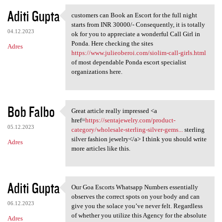
Aditi Gupta
customers can Book an Escort for the full night
customers can Book an Escort
starts from INR 30000/- Consequently, it is totally
04.12.2023
ok for you to appreciate a wonderful Call Girl in
Ponda. Here checking the sites
Adres
https://www.julieoberoi.com/siolim-call-girls.html
of most dependable Ponda escort specialist
organizations here.
Bob Falbo
Great article really impressed <a
Great article really
href=
https://sentajewelry.com/product-
05.12.2023
category/wholesale-sterling-silver-gems...
sterling
silver fashion jewelry</a> I think you should write
Adres
more articles like this.
Aditi Gupta
Our Goa Escorts Whatsapp Numbers essentially
Our Goa Escorts Whatsapp
observes the correct spots on your body and can
06.12.2023
give you the solace you’ve never felt. Regardless
of whether you utilize this Agency for the absolute
Adres