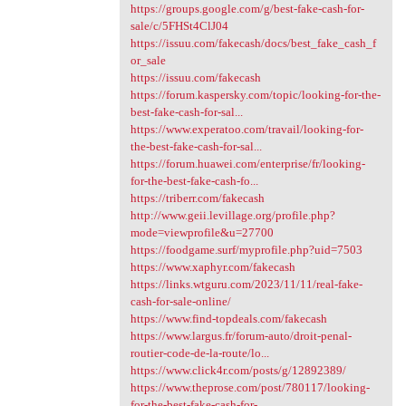
https://groups.google.com/g/best-fake-cash-for-
sale/c/5FHSt4ClJ04
https://issuu.com/fakecash/docs/best_fake_cash_f
or_sale
https://issuu.com/fakecash
https://forum.kaspersky.com/topic/looking-for-the-
best-fake-cash-for-sal...
https://www.experatoo.com/travail/looking-for-
the-best-fake-cash-for-sal...
https://forum.huawei.com/enterprise/fr/looking-
for-the-best-fake-cash-fo...
https://triberr.com/fakecash
http://www.geii.levillage.org/profile.php?
mode=viewprofile&u=27700
https://foodgame.surf/myprofile.php?uid=7503
https://www.xaphyr.com/fakecash
https://links.wtguru.com/2023/11/11/real-fake-
cash-for-sale-online/
https://www.find-topdeals.com/fakecash
https://www.largus.fr/forum-auto/droit-penal-
routier-code-de-la-route/lo...
https://www.click4r.com/posts/g/12892389/
https://www.theprose.com/post/780117/looking-
for-the-best-fake-cash-for-...