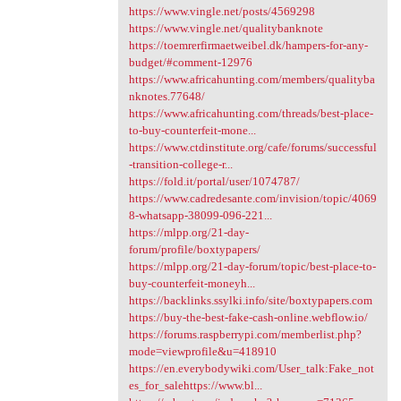
https://www.vingle.net/posts/4569298
https://www.vingle.net/qualitybanknote
https://toemrerfirmaetweibel.dk/hampers-for-any-
budget/#comment-12976
https://www.africahunting.com/members/qualityba
nknotes.77648/
https://www.africahunting.com/threads/best-place-
to-buy-counterfeit-mone...
https://www.ctdinstitute.org/cafe/forums/successful
-transition-college-r...
https://fold.it/portal/user/1074787/
https://www.cadredesante.com/invision/topic/4069
8-whatsapp-38099-096-221...
https://mlpp.org/21-day-
forum/profile/boxtypapers/
https://mlpp.org/21-day-forum/topic/best-place-to-
buy-counterfeit-moneyh...
https://backlinks.ssylki.info/site/boxtypapers.com
https://buy-the-best-fake-cash-online.webflow.io/
https://forums.raspberrypi.com/memberlist.php?
mode=viewprofile&u=418910
https://en.everybodywiki.com/User_talk:Fake_not
es_for_salehttps://www.bl...