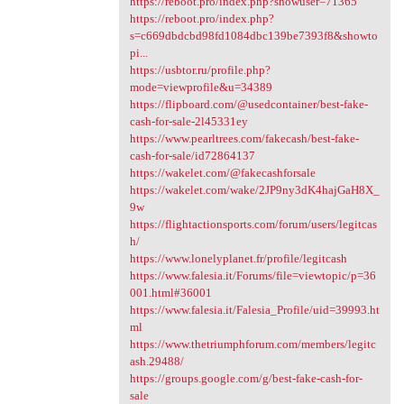
https://reboot.pro/index.php?showuser=71365
https://reboot.pro/index.php?
s=c669dbdcbd98fd1084dbc139be7393f8&showto
pi...
https://usbtor.ru/profile.php?
mode=viewprofile&u=34389
https://flipboard.com/@usedcontainer/best-fake-
cash-for-sale-2l45331ey
https://www.pearltrees.com/fakecash/best-fake-
cash-for-sale/id72864137
https://wakelet.com/@fakecashforsale
https://wakelet.com/wake/2JP9ny3dK4hajGaH8X_
9w
https://flightactionsports.com/forum/users/legitcas
h/
https://www.lonelyplanet.fr/profile/legitcash
https://www.falesia.it/Forums/file=viewtopic/p=36
001.html#36001
https://www.falesia.it/Falesia_Profile/uid=39993.ht
ml
https://www.thetriumphforum.com/members/legitc
ash.29488/
https://groups.google.com/g/best-fake-cash-for-
sale