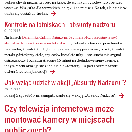
wolnej chwili można tu pójść na kawę, do słynnych ogrodów lub obejrzeć
wystawę. Wszystko dla wszystkich, od ręki i na miejscu. No tak, ale najpierw
trzeba się dostać do środka.
Kontrole na lotniskach i absurdy nadzoru
01.09.2015
Na łamach
Dziennika Opinii, Katarzyna Szymielewicz przedstawia swój
absurd nadzoru – kontrole na lotniskach
: „Dokładnie ten sam przedmiot –
ładowarka, kawałek kabla, but na podwyższonej podeszwie, pasek, kawałek
metalu gdzieś przy ciele, czy coś w kształcie tuby – raz uruchamia sygnał
ostrzegawczy i oznacza stracone 15 minut na dodatkowe sprawdzenie, a
innym razem okazuje się zupełnie niewidzialny”. A jaki absurd nadzoru
uwiera Ciebie najbardziej?
Jak wziąć udział w akcji „Absurdy Nadzoru"?
25.08.2015
Poznaj 5 sposobów na zaangażowanie się w akcję „Absurdy Nadzoru".
Czy telewizja internetowa może
montować kamery w miejscach
publicznych?