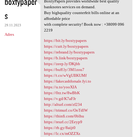
boxtypaper
BoxtyPapers provides worldwide best quality
BoxtyPapers provides
banknotes services on demand.
s
Buy highquality counterfeit bills online at an
affordable price
with complete security! Book now : +38099 096
29.11.2023
2219
Adres
https://bit.ly/boxtypapers
https://cutt.ly/boxtypapers
https://rebrand.ly/boxtypapers
https://b.link/boxtypapers
https://zeep.ly/DKjbb
https://buff.ly/3M1zou7
https://t.co/wVgUIlKUMf
https://fakecashforsale.fyi.to
https://u.to/yooXIA
https://0rz.tw/8wBbK
https://v.gd/K7aFJr
http://alturl.com/zf234
https://trimurl.co/OoTdlW
https://thinfi.com/0blhu
https://reurl.cc/2Eeyp9
https://rb.gy/8aijt0
https://lc.cx/mOZZXs