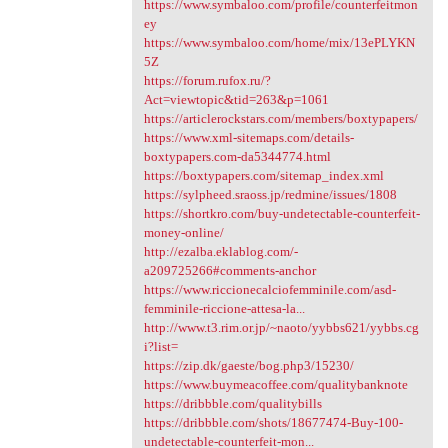
https://www.symbaloo.com/profile/counterfeitmon
ey
https://www.symbaloo.com/home/mix/13ePLYKN
5Z
https://forum.rufox.ru/?
Act=viewtopic&tid=263&p=1061
https://articlerockstars.com/members/boxtypapers/
https://www.xml-sitemaps.com/details-
boxtypapers.com-da5344774.html
https://boxtypapers.com/sitemap_index.xml
https://sylpheed.sraoss.jp/redmine/issues/1808
https://shortkro.com/buy-undetectable-counterfeit-
money-online/
http://ezalba.eklablog.com/-
a209725266#comments-anchor
https://www.riccionecalciofemminile.com/asd-
femminile-riccione-attesa-la...
http://www.t3.rim.or.jp/~naoto/yybbs621/yybbs.cg
i?list=
https://zip.dk/gaeste/bog.php3/15230/
https://www.buymeacoffee.com/qualitybanknote
https://dribbble.com/qualitybills
https://dribbble.com/shots/18677474-Buy-100-
undetectable-counterfeit-mon...