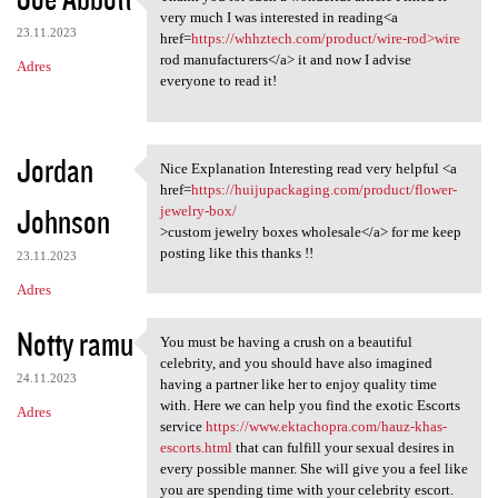
Thank you for such a
o
very much I was interested in reading<a
23.11.2023
m
href=
https://whhztech.com/product/wire-rod>wire
rod manufacturers</a> it and now I advise
Adres
e
everyone to read it!
n
t
Jordan
a
Nice Explanation Interesting read very helpful <a
Nice Explanation Interesting
href=
https://huijupackaging.com/product/flower-
r
Johnson
jewelry-box/
z
>custom jewelry boxes wholesale</a> for me keep
posting like this thanks !!
e
23.11.2023
Adres
Notty ramu
You must be having a crush on a beautiful
You must be having a crush on
celebrity, and you should have also imagined
24.11.2023
having a partner like her to enjoy quality time
with. Here we can help you find the exotic Escorts
Adres
service
https://www.ektachopra.com/hauz-khas-
escorts.html
that can fulfill your sexual desires in
every possible manner. She will give you a feel like
you are spending time with your celebrity escort.