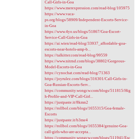
Call-Girls-in-Goa
https://www.merexpression.com/read-blog/105975
https://www.vaca-
ps.org/blogs/58909/Independent-Escorts-Service-
in-Goa
https://www.4yo.us/blogs/51867/Goa-Escort-
Service-Call-Girls-in-Goa
https://ai.wien/read-blog/33937_affordable-goa-
escorts-near-hotels-amp-b...
https://talkitter.com/read-blog/99559
https://www.nitrnd.com/blogs/38802/Gorgeous-
Model-Escorts-in-Goa
https://cynochat.com/read-blog/71363
https://joyrulez.com/blogs/316301/Call-Girls-in-
Goa-Russian-Escorts-Serv...
https://community.wongcw.com/blogs/511815/Hig
h-Profile-and-VIP-Call-Girl...
https://justpaste.it/8kmn2
https://rollbol.com/blogs/1655315/Goa-female-
Escorts
https://justpaste.it/b3me4
https://rollbol.com/blogs/1655384/genuine-Goa-
call-girls-who-are-accepta...
https://community.wongcw.com/blogs/511941/Esc