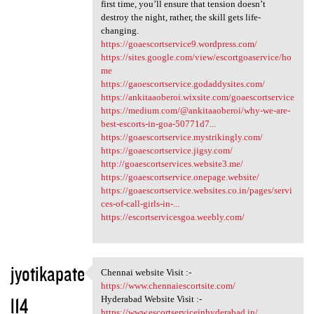
first time, you’ll ensure that tension doesn’t
destroy the night, rather, the skill gets life-
changing.
https://goaescortservice9.wordpress.com/
https://sites.google.com/view/escortgoaservice/ho
me
https://gaoescortservice.godaddysites.com/
https://ankitaaoberoi.wixsite.com/goaescortservice
https://medium.com/@ankitaaoberoi/why-we-are-
best-escorts-in-goa-50771d7...
https://goaescortservice.mystrikingly.com/
https://goaescortservice.jigsy.com/
http://goaescortservices.website3.me/
https://goaescortservice.onepage.website/
https://goaescortservice.websites.co.in/pages/servi
ces-of-call-girls-in-...
https://escortservicesgoa.weebly.com/
jyotikapate
Chennai website Visit :-
Chennai website Visit :-
https://www.chennaiescortsite.com/
l14
Hyderabad Website Visit :-
https://www.escortserviceinhyderabad.in/