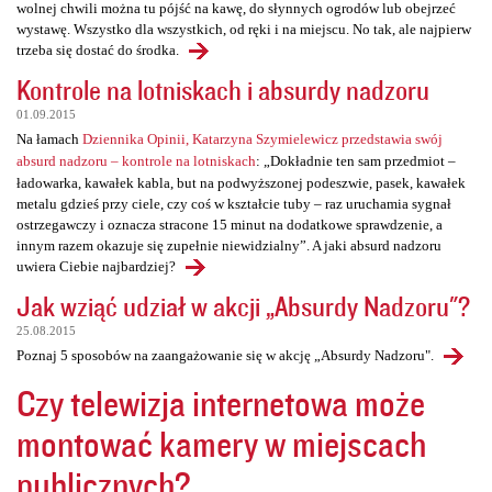
wolnej chwili można tu pójść na kawę, do słynnych ogrodów lub obejrzeć
wystawę. Wszystko dla wszystkich, od ręki i na miejscu. No tak, ale najpierw
trzeba się dostać do środka.
Kontrole na lotniskach i absurdy nadzoru
01.09.2015
Na łamach
Dziennika Opinii, Katarzyna Szymielewicz przedstawia swój
absurd nadzoru – kontrole na lotniskach
: „Dokładnie ten sam przedmiot –
ładowarka, kawałek kabla, but na podwyższonej podeszwie, pasek, kawałek
metalu gdzieś przy ciele, czy coś w kształcie tuby – raz uruchamia sygnał
ostrzegawczy i oznacza stracone 15 minut na dodatkowe sprawdzenie, a
innym razem okazuje się zupełnie niewidzialny”. A jaki absurd nadzoru
uwiera Ciebie najbardziej?
Jak wziąć udział w akcji „Absurdy Nadzoru"?
25.08.2015
Poznaj 5 sposobów na zaangażowanie się w akcję „Absurdy Nadzoru".
Czy telewizja internetowa może
montować kamery w miejscach
publicznych?