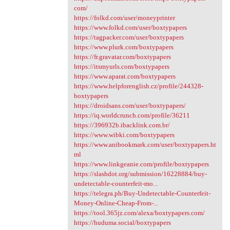
com/
https://folkd.com/user/moneyprinter
https://www.folkd.com/user/boxtypapers
https://tagpacker.com/user/boxtypapers
https://www.plurk.com/boxtypapers
https://fr.gravatar.com/boxtypapers
https://itsmyurls.com/boxtypapers
https://www.aparat.com/boxtypapers
https://www.helpforenglish.cz/profile/244328-
boxtypapers
https://droidsans.com/user/boxtypapers/
https://iq.worldcrunch.com/profile/36211
https://396932b.ibacklink.com.br/
https://www.wibki.com/boxtypapers
https://www.anibookmark.com/user/boxtypapers.ht
ml
https://www.linkgeanie.com/profile/boxtypapers
https://slashdot.org/submission/16228884/buy-
undetectable-counterfeit-mo...
https://telegra.ph/Buy-Undetectable-Counterfeit-
Money-Online-Cheap-From-...
https://tool.365jz.com/alexa/boxtypapers.com/
https://huduma.social/boxtypapers