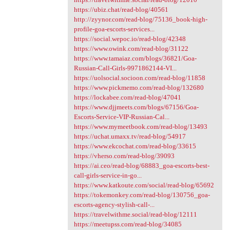
https://ubiz.chat/read-blog/40561
http://zyynor.com/read-blog/75136_book-high-
profile-goa-escorts-services...
https://social.wepoc.io/read-blog/42348
https://www.owink.com/read-blog/31122
https://www.tamaiaz.com/blogs/36821/Goa-
Russian-Call-Girls-9971862144-VI...
https://uolsocial.socioon.com/read-blog/11858
https://www.pickmemo.com/read-blog/132680
https://lockabee.com/read-blog/47041
https://www.djjmeets.com/blogs/67156/Goa-
Escorts-Service-VIP-Russian-Cal...
https://www.mymeetbook.com/read-blog/13493
https://uchat.umaxx.tv/read-blog/54917
https://www.ekcochat.com/read-blog/33615
https://vherso.com/read-blog/39093
https://ai.ceo/read-blog/68883_goa-escorts-best-
call-girls-service-in-go...
https://www.katkoute.com/social/read-blog/65692
https://tokemonkey.com/read-blog/130756_goa-
escorts-agency-stylish-call-...
https://travelwithme.social/read-blog/12111
https://meetupss.com/read-blog/34085