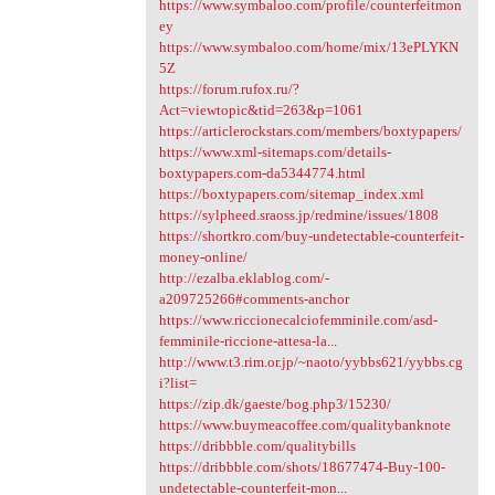
https://www.symbaloo.com/profile/counterfeitmon
ey
https://www.symbaloo.com/home/mix/13ePLYKN
5Z
https://forum.rufox.ru/?
Act=viewtopic&tid=263&p=1061
https://articlerockstars.com/members/boxtypapers/
https://www.xml-sitemaps.com/details-
boxtypapers.com-da5344774.html
https://boxtypapers.com/sitemap_index.xml
https://sylpheed.sraoss.jp/redmine/issues/1808
https://shortkro.com/buy-undetectable-counterfeit-
money-online/
http://ezalba.eklablog.com/-
a209725266#comments-anchor
https://www.riccionecalciofemminile.com/asd-
femminile-riccione-attesa-la...
http://www.t3.rim.or.jp/~naoto/yybbs621/yybbs.cg
i?list=
https://zip.dk/gaeste/bog.php3/15230/
https://www.buymeacoffee.com/qualitybanknote
https://dribbble.com/qualitybills
https://dribbble.com/shots/18677474-Buy-100-
undetectable-counterfeit-mon...