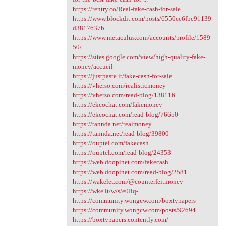
https://rentry.co/Real-fake-cash-for-sale
https://www.blockdit.com/posts/6550ce6fbe91139
d3817637b
https://www.metaculus.com/accounts/profile/1589
50/
https://sites.google.com/view/high-quality-fake-
money/accueil
https://justpaste.it/fake-cash-for-sale
https://vherso.com/realisticmoney
https://vherso.com/read-blog/138116
https://ekcochat.com/fakemoney
https://ekcochat.com/read-blog/76650
https://tannda.net/realmoney
https://tannda.net/read-blog/39800
https://ouptel.com/fakecash
https://ouptel.com/read-blog/24353
https://web.doopinet.com/fakecash
https://web.doopinet.com/read-blog/2581
https://wakelet.com/@counterfeitmoney
https://wke.lt/w/s/e0Iiq-
https://community.wongcw.com/boxtypapers
https://community.wongcw.com/posts/92694
https://boxtypapers.contently.com/