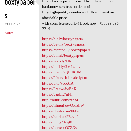
boxtypaper
BoxtyPapers provides worldwide best quality
BoxtyPapers provides
banknotes services on demand.
s
Buy highquality counterfeit bills online at an
affordable price
with complete security! Book now : +38099 096
29.11.2023
2219
Adres
https://bit.ly/boxtypapers
https://cutt.ly/boxtypapers
https://rebrand.ly/boxtypapers
https://b.link/boxtypapers
https://zeep.ly/DKjbb
https://buff.ly/3M1zou7
https://t.co/wVgUIlKUMf
https://fakecashforsale.fyi.to
https://u.to/yooXIA
https://0rz.tw/8wBbK
https://v.gd/K7aFJr
http://alturl.com/zf234
https://trimurl.co/OoTdlW
https://thinfi.com/0blhu
https://reurl.cc/2Eeyp9
https://rb.gy/8aijt0
https://lc.cx/mOZZXs