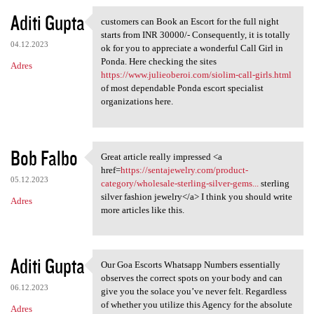
Aditi Gupta
customers can Book an Escort for the full night
customers can Book an Escort
starts from INR 30000/- Consequently, it is totally
04.12.2023
ok for you to appreciate a wonderful Call Girl in
Ponda. Here checking the sites
Adres
https://www.julieoberoi.com/siolim-call-girls.html
of most dependable Ponda escort specialist
organizations here.
Bob Falbo
Great article really impressed <a
Great article really
href=
https://sentajewelry.com/product-
05.12.2023
category/wholesale-sterling-silver-gems...
sterling
silver fashion jewelry</a> I think you should write
Adres
more articles like this.
Aditi Gupta
Our Goa Escorts Whatsapp Numbers essentially
Our Goa Escorts Whatsapp
observes the correct spots on your body and can
06.12.2023
give you the solace you’ve never felt. Regardless
of whether you utilize this Agency for the absolute
Adres