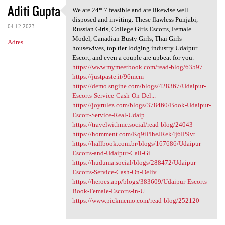
Aditi Gupta
We are 24* 7 feasible and are likewise well
We are 24* 7 feasible and are
disposed and inviting. These flawless Punjabi,
04.12.2023
Russian Girls, College Girls Escorts, Female
Model, Canadian Busty Girls, Thai Girls
Adres
housewives, top tier lodging industry Udaipur
Escort, and even a couple are upbeat for you.
https://www.mymeetbook.com/read-blog/63597
https://justpaste.it/96mcm
https://demo.sngine.com/blogs/428367/Udaipur-
Escorts-Service-Cash-On-Del...
https://joyrulez.com/blogs/378460/Book-Udaipur-
Escort-Service-Real-Udaip...
https://travelwithme.social/read-blog/24043
https://homment.com/Kq9iPIheJRek4j6IP9vt
https://hallbook.com.br/blogs/167686/Udaipur-
Escorts-and-Udaipur-Call-Gi...
https://huduma.social/blogs/288472/Udaipur-
Escorts-Service-Cash-On-Deliv...
https://heroes.app/blogs/383609/Udaipur-Escorts-
Book-Female-Escorts-in-U...
https://www.pickmemo.com/read-blog/252120