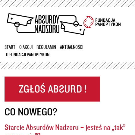
Przejdź
do
treści
START
O AKCJI
REGULAMIN
AKTUALNOŚCI
O FUNDACJI PANOPTYKON
CO NOWEGO?
Starcie Absurdów Nadzoru – jesteś na „tak”