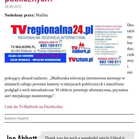
28.08.2015
Nadesłany przez:
Malibu
Dos
taliś
my
bar
dzo
ciek
awy
i
nie
pokojący absurd nadzoru: „Malborska telewizja internetowa montuje w
miastach całego powiatu kamery w miejscach publicznych i umożliwia
podgląd z nich mieszkańcom. W efekcie powstaje alternatywna, prywatna
sieć miejskiego monitoringu”.
Link do TvMalbork na Facebooku
kamery-bajery
K
Joe Abbott
Thank you for such a wonderful article I liked it