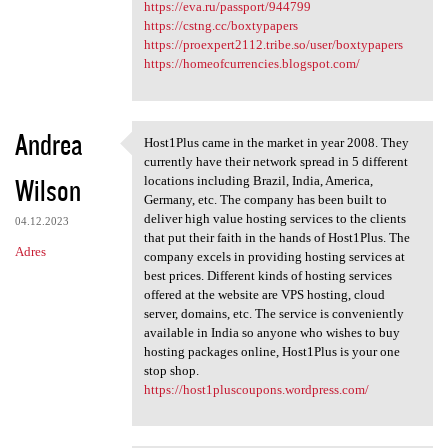
https://eva.ru/passport/944799
https://cstng.cc/boxtypapers
https://proexpert2112.tribe.so/user/boxtypapers
https://homeofcurrencies.blogspot.com/
Andrea
Host1Plus came in the market in year 2008. They
Host1Plus came in the market
currently have their network spread in 5 different
Wilson
locations including Brazil, India, America,
Germany, etc. The company has been built to
deliver high value hosting services to the clients
04.12.2023
that put their faith in the hands of Host1Plus. The
Adres
company excels in providing hosting services at
best prices. Different kinds of hosting services
offered at the website are VPS hosting, cloud
server, domains, etc. The service is conveniently
available in India so anyone who wishes to buy
hosting packages online, Host1Plus is your one
stop shop.
https://host1pluscoupons.wordpress.com/