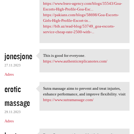
https://www.bseo-agency.com/blogs/35543/Goa-
Escorts-High-Profile-Goa-Esc...
https://pakians.com/blogs/58698/Goa-Escorts-
Girls-High-Profile-Escort-in...
https://bib.az/read-blog/53749_goa-escorts-
service-cheap-rate-2500-with-...
jonesjone
This is good for everyone.
This is good for everyone.
https://www.authenticreplicanotes.com/
27.11.2023
Adres
erotic
Sutra massage aims to prevent and treat injuries,
Sutra massage aims to prevent
enhance performance, and improve flexibility. visit
massage
https://www.sutramassage.com/
29.11.2023
Adres