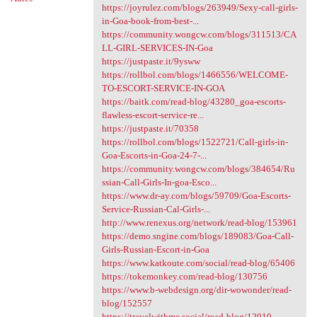
https://joyrulez.com/blogs/263949/Sexy-call-girls-
in-Goa-book-from-best-...
https://community.wongcw.com/blogs/311513/CA
LL-GIRL-SERVICES-IN-Goa
https://justpaste.it/9ysww
https://rollbol.com/blogs/1466556/WELCOME-
TO-ESCORT-SERVICE-IN-GOA
https://baitk.com/read-blog/43280_goa-escorts-
flawless-escort-service-re...
https://justpaste.it/70358
https://rollbol.com/blogs/1522721/Call-girls-in-
Goa-Escorts-in-Goa-24-7-...
https://community.wongcw.com/blogs/384654/Ru
ssian-Call-Girls-In-goa-Esco...
https://www.dr-ay.com/blogs/59709/Goa-Escorts-
Service-Russian-Cal-Girls-...
http://www.renexus.org/network/read-blog/153961
https://demo.sngine.com/blogs/189083/Goa-Call-
Girls-Russian-Escort-in-Goa
https://www.katkoute.com/social/read-blog/65406
https://tokemonkey.com/read-blog/130756
https://www.b-webdesign.org/dir-wowonder/read-
blog/152557
https://travelwithme.social/read-blog/12010