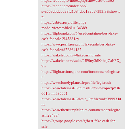
https://reboot.pro/index.php?showuser=71365
https://reboot.pro/index.php?
s=c669dbdcbd98fd1084dbc139be7393f8&showto
pi...
https://usbtor.ru/profile.php?
mode=viewprofile&u=34389
https://flipboard.com/@usedcontainer/best-fake-
cash-for-sale-2l45331ey
https://www.pearltrees.com/fakecash/best-fake-
cash-for-sale/id72864137
https://wakelet.com/@fakecashforsale
https://wakelet.com/wake/2JP9ny3dK4hajGaH8X_
9w
https://flightactionsports.com/forum/users/legitcas
h/
https://www.lonelyplanet.fr/profile/legitcash
https://www.falesia.it/Forums/file=viewtopic/p=36
001.html#36001
https://www.falesia.it/Falesia_Profile/uid=39993.ht
ml
https://www.thetriumphforum.com/members/legitc
ash.29488/
https://groups.google.com/g/best-fake-cash-for-
sale