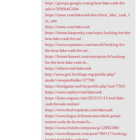
https://groups.google.com/g/best-fake-cash-for-
sale/c/5FHSt4ClJ04
https://issuu.com/fakecash/docs/best_fake_cash_f
or_sale
https://issuu.com/fakecash
https://forum.kaspersky.com/topic/looking-for-the-
best-fake-cash-for-sal...
https://www.experatoo.com/travail/looking-for-
the-best-fake-cash-for-sal...
https://forum.huawei.com/enterprise/fr/looking-
for-the-best-fake-cash-fo...
https://triberr.com/fakecash
http://www.geii.levillage.org/profile.php?
mode=viewprofile&u=27700
https://foodgame.surf/myprofile.php?uid=7503
https://www.xaphyr.com/fakecash
https://links.wtguru.com/2023/11/11/real-fake-
cash-for-sale-online/
https://www.find-topdeals.com/fakecash
https://www.largus.fr/forum-auto/droit-penal-
routier-code-de-la-route/lo...
https://www.click4r.com/posts/g/12892389/
https://www.theprose.com/post/780117/looking-
for-the-best-fake-cash-for-...