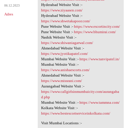
Hyderabad Website Visit :-
06.12.2023
https://www.ziyaasen.com/
Adres
Hyderabad Website Visit :-
https://www.shwetakapoor.com/
Pune Website Visit :-
https://www.escortincity.com/
Pune Website Visit :-
https://www.bhumirai.com/
Nashik Website Visit :-
https://www.shiwaniagarwal.com/
Ahmedabad Website Visit :-
https://www.jyotikapatel.com/
Mumbai Website Visit :-
https://www.tanvipatel.in/
Mumbai Website Visit :-
https://www.anishaescorts.com/
Ahmedabad Website Visit :-
https://www.missrani.com/
Aurangabad Website Visit :-
https://www.callgirlsinmumbaicity.com/aurangaba
d.php
Mumbai Website Visit :-
https://www.tammna.com/
Kolkata Website Visit :-
https://www.bestescortserviceinkolkata.com/
Visit Mumbai Locations :-