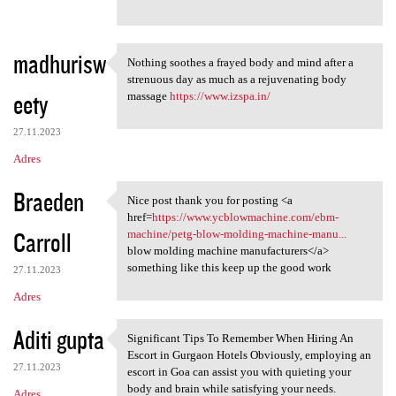
madhurisw
Nothing soothes a frayed body and mind after a
Nothing soothes a frayed body
strenuous day as much as a rejuvenating body
eety
massage
https://www.izspa.in/
27.11.2023
Adres
Braeden
Nice post thank you for posting <a
Nice post thank you for
href=
https://www.ycblowmachine.com/ebm-
Carroll
machine/petg-blow-molding-machine-manu...
blow molding machine manufacturers</a>
something like this keep up the good work
27.11.2023
Adres
Aditi gupta
Significant Tips To Remember When Hiring An
Significant Tips To Remember
Escort in Gurgaon Hotels Obviously, employing an
27.11.2023
escort in Goa can assist you with quieting your
body and brain while satisfying your needs.
Adres