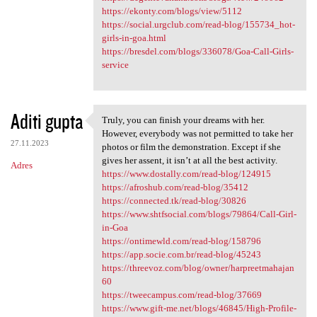
https://ekonty.com/blogs/view/5112
https://social.urgclub.com/read-blog/155734_hot-
girls-in-goa.html
https://bresdel.com/blogs/336078/Goa-Call-Girls-
service
Aditi gupta
Truly, you can finish your dreams with her.
Truly, you can finish your
However, everybody was not permitted to take her
27.11.2023
photos or film the demonstration. Except if she
gives her assent, it isn’t at all the best activity.
Adres
https://www.dostally.com/read-blog/124915
https://afroshub.com/read-blog/35412
https://connected.tk/read-blog/30826
https://www.shtfsocial.com/blogs/79864/Call-Girl-
in-Goa
https://ontimewld.com/read-blog/158796
https://app.socie.com.br/read-blog/45243
https://threevoz.com/blog/owner/harpreetmahajan
60
https://tweecampus.com/read-blog/37669
https://www.gift-me.net/blogs/46845/High-Profile-