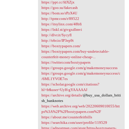
https://ppt.cc/fdXZjx
https://goo.su/fakecash
https://bom.so/rPzX4U
http://tpmr.com/r/89522
https://itsylinx.com/48bfi
https://lnkl.st/gtvgxdlmvi
http://dlvr.it/Sycyfl
http://trbr.io/IP3ep9t
https://boxtypapers.com/
https://boxtypapers.com/buy-undetectable-
counterfeit-money-online-cheap-...
https://twitter.com/boxtypapers
https://groups.google.com/g/makemoneysuccess
https://groups.google.com/g/makemoneysuccess/c
/6ML1YVOE7es
https://scholar.google.com/citations?
hl=fr&user=UyH-gYAAAAAJ
https://archive.org/details/
@buy_usa_dollars_briti
sh_banknotes
https://web.archive.org/web/20220609010055/htt
ps%3A%2F%2Fboxtypapers.com%2F
https://about.me/counterfeitbills
https://searchika.com/user/profile/119529
https://adpostman.com/store/https-boxtypapers-