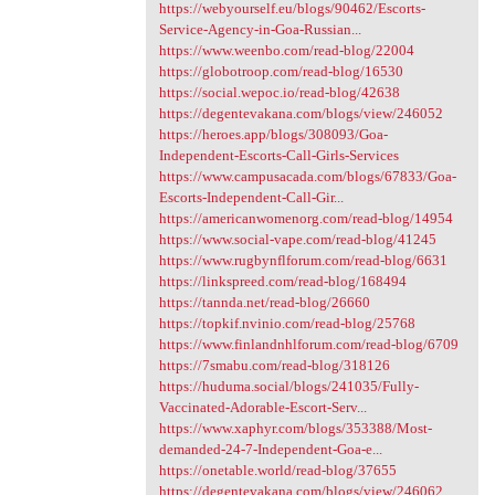
https://webyourself.eu/blogs/90462/Escorts-
Service-Agency-in-Goa-Russian...
https://www.weenbo.com/read-blog/22004
https://globotroop.com/read-blog/16530
https://social.wepoc.io/read-blog/42638
https://degentevakana.com/blogs/view/246052
https://heroes.app/blogs/308093/Goa-
Independent-Escorts-Call-Girls-Services
https://www.campusacada.com/blogs/67833/Goa-
Escorts-Independent-Call-Gir...
https://americanwomenorg.com/read-blog/14954
https://www.social-vape.com/read-blog/41245
https://www.rugbynflforum.com/read-blog/6631
https://linkspreed.com/read-blog/168494
https://tannda.net/read-blog/26660
https://topkif.nvinio.com/read-blog/25768
https://www.finlandnhlforum.com/read-blog/6709
https://7smabu.com/read-blog/318126
https://huduma.social/blogs/241035/Fully-
Vaccinated-Adorable-Escort-Serv...
https://www.xaphyr.com/blogs/353388/Most-
demanded-24-7-Independent-Goa-e...
https://onetable.world/read-blog/37655
https://degentevakana.com/blogs/view/246062