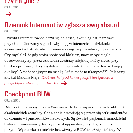
czy na „nie”?
03.10.2015
Dziennik Internautów zgłasza swój absurd
08.09.2015
Dziennik Internautów dołączył się do naszej akcji i zgłosił nam swój
przykład: „Oburzamy się na inwigilację w internecie, na działania
amerykańskich służb, ale co wiemy o inwigilacji na własnym podwórku?
Czy myślałeś, że gdy stoisz sobie pod blokiem, możesz być ciągle
obserwowany np. przez człowieka ze straży miejskiej, który siedzi przy
biurku i pije kawę? Czy myślałeś, ile naprawdę kamer może być w Twojej
okolicy? A może spojrzysz na mapkę, która może to ukazywać?”. Polecamy
artykuł Marcina Maja:
Ktoś nasikał pod kamerą, czyli inwigilacja z
perspektywy własnego podwórka
.
Checkpoint BUW
08.09.2015
Biblioteka Uniwersytecka w Warszawie. Jedna z najważniejszych bibliotek
akademickich w stolicy. Codziennie przewijają się przez nią setki studentów,
doktorantów i pracowników naukowych. Są również pasjonaci, samodzielni
badacze i warszawiacy, którzy poszukują niedostępnych gdzie indziej
pozycji. Wycieczka po mieście bez wizyty w BUW-ie też się nie liczy. W