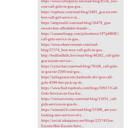
https://www.cyberpinoy.net/read-blog/8556_low-
cost-call-girls-in-goa-goa...
https://topbazz.com/read-blog/5495_goa-escorts-
best-call-girl-service-in...
https://ampwurld.com/read-blog/10479_goa-
escorts-hire-affordable-female-...
https://caramellaapp.com/julieoberoi/1P7p6B0IC/
call-girls-service-in-goa...
https://www.whateverwant.com/read-
blog/57374_best-sexy-call-girls-in-goa...
http://bedfordfalls.live/read-blog/46282_call-girls-
goa-escorts-service-...
https://cynochat.com/read-blog/78169_call-girls-
in-goa-inr-2500-real-goa...
https://juliegoaescorts.hashnode.dev/goa-call-
girls-4599-free-pick-up-dr...
https://www.find-topdeals.com/blogs/50917/Call-
Girls-Services-in-Goa-Esc...
https://vietuniversity.com/read-blog/11051_call-
girls-services-in-goa-fo...
https://wineart24.com/read-blog/55398_are-you-
looking-into-services-of-e...
https://social.sikatpinoy.net/blogs/22574/Goa-
Escorts-Hire-Escorts-Servi...