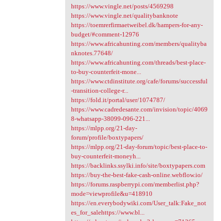
https://www.vingle.net/posts/4569298
https://www.vingle.net/qualitybanknote
https://toemrerfirmaetweibel.dk/hampers-for-any-
budget/#comment-12976
https://www.africahunting.com/members/qualityba
nknotes.77648/
https://www.africahunting.com/threads/best-place-
to-buy-counterfeit-mone...
https://www.ctdinstitute.org/cafe/forums/successful
-transition-college-r...
https://fold.it/portal/user/1074787/
https://www.cadredesante.com/invision/topic/4069
8-whatsapp-38099-096-221...
https://mlpp.org/21-day-
forum/profile/boxtypapers/
https://mlpp.org/21-day-forum/topic/best-place-to-
buy-counterfeit-moneyh...
https://backlinks.ssylki.info/site/boxtypapers.com
https://buy-the-best-fake-cash-online.webflow.io/
https://forums.raspberrypi.com/memberlist.php?
mode=viewprofile&u=418910
https://en.everybodywiki.com/User_talk:Fake_not
es_for_salehttps://www.bl...