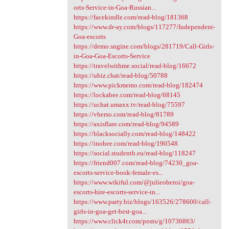
orts-Service-in-Goa-Russian...
https://facekindle.com/read-blog/181368
https://www.dr-ay.com/blogs/117277/Independent-
Goa-escorts
https://demo.sngine.com/blogs/281719/Call-Girls-
in-Goa-Goa-Escorts-Service
https://travelwithme.social/read-blog/16672
https://ubiz.chat/read-blog/50788
https://www.pickmemo.com/read-blog/182474
https://lockabee.com/read-blog/68145
https://uchat.umaxx.tv/read-blog/75597
https://vherso.com/read-blog/81789
https://axisflare.com/read-blog/94589
https://blacksocially.com/read-blog/148422
https://inobee.com/read-blog/190548
https://social.studentb.eu/read-blog/118247
https://friend007.com/read-blog/74230_goa-
escorts-service-book-female-es...
https://www.wikiful.com/@julieoberoi/goa-
escorts-hire-escorts-service-in...
https://www.party.biz/blogs/163526/278600/call-
girls-in-goa-get-best-goa...
https://www.click4r.com/posts/g/10736863/