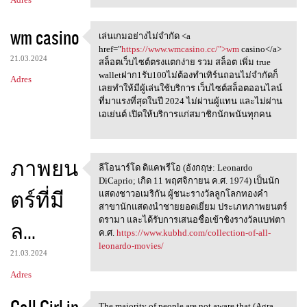
wm casino
เล่นเกมอย่างไม่จำกัด <a
เล่นเกมอย่างไม่จำกัด <a href=
href="
https://www.wmcasino.cc/">wm
casino</a>
21.03.2024
สล็อตเว็บไซต์ตรงแตกง่าย รวม สล็อต เพิ่ม true
walletฝาก1รับ100ไม่ต้องทำเทิร์นถอนไม่จำกัดก็
Adres
เลยทำให้มีผู้เล่นใช้บริการ เว็บไซต์สล็อตออนไลน์
ที่มาแรงที่สุดในปี 2024 ไม่ผ่านผู้แทน และไม่ผ่าน
เอเย่นต์ เปิดให้บริการแก่สมาชิกนักพนันทุกคน
ภาพยน
ลีโอนาร์โด ดิแคพรีโอ (อังกฤษ: Leonardo
ลีโอนาร์โด ดิแคพรีโอ (อังกฤษ:
DiCaprio; เกิด 11 พฤศจิกายน ค.ศ. 1974) เป็นนัก
ตร์ที่มี
แสดงชาวอเมริกัน ผู้ชนะรางวัลลูกโลกทองคำ
สาขานักแสดงนำชายยอดเยี่ยม ประเภทภาพยนตร์
ดรามา และได้รับการเสนอชื่อเข้าชิงรางวัลแบฟตา
ล...
ค.ศ.
https://www.kubhd.com/collection-of-all-
leonardo-movies/
21.03.2024
Adres
The majority of people are not aware that (Agra