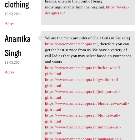
clothing
brands, often to the point of being
indistinguishable from the original.
https://every-
designer.su/
10.03.2024
Adres
Anamika
We are the main provider of (Call Girls in Kolkata)
We are the main provider of
https://www.mannarachopra.in/
, therefore you can
Singh
get the best service from us. We have a variety of
call ladies that you may select based on your needs
and wants.
11.03.2024
https://www.mannarachopra.in/lucknow-call-
Adres
girls.html
https://www.mannarachopra.in/gwalior-call-
girls.html
https://www.mannarachopra.in/jodhpur-call-
girls.html
https://www.mannarachopra.in/bhubaneswar-call-
girls.html
https://www.mannarachopra.in/bhimtal-call-
girls.html
https://www.mannarachopra.in/rudrapur-call-
girls.html
https://www.mannarachopra.in/ramnagar-call-