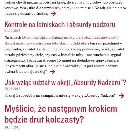
wolnej chwili można tu pójść na kawę, do słynnych ogrodów lub obejrzeć
wystawę. Wszystko dla wszystkich, od ręki i na miejscu. No tak, ale najpierw
trzeba się dostać do środka.
Kontrole na lotniskach i absurdy nadzoru
01.09.2015
Na łamach
Dziennika Opinii, Katarzyna Szymielewicz przedstawia swój
absurd nadzoru – kontrole na lotniskach
: „Dokładnie ten sam przedmiot –
ładowarka, kawałek kabla, but na podwyższonej podeszwie, pasek, kawałek
metalu gdzieś przy ciele, czy coś w kształcie tuby – raz uruchamia sygnał
ostrzegawczy i oznacza stracone 15 minut na dodatkowe sprawdzenie, a
innym razem okazuje się zupełnie niewidzialny”. A jaki absurd nadzoru
uwiera Ciebie najbardziej?
Jak wziąć udział w akcji „Absurdy Nadzoru"?
25.08.2015
Poznaj 5 sposobów na zaangażowanie się w akcję „Absurdy Nadzoru".
Myślicie, że następnym krokiem
będzie drut kolczasty?
26.08.2015