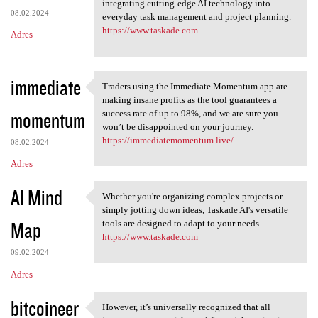
Taskade AI revolutionizes
integrating cutting-edge AI technology into
08.02.2024
everyday task management and project planning.
https://www.taskade.com
Adres
immediate
Traders using the Immediate Momentum app are
Traders using the Immediate
making insane profits as the tool guarantees a
momentum
success rate of up to 98%, and we are sure you
won’t be disappointed on your journey.
https://immediatemomentum.live/
08.02.2024
Adres
AI Mind
Whether you're organizing complex projects or
Whether you're organizing
simply jotting down ideas, Taskade AI's versatile
Map
tools are designed to adapt to your needs.
https://www.taskade.com
09.02.2024
Adres
bitcoineer
However, it’s universally recognized that all
However, it’s universally