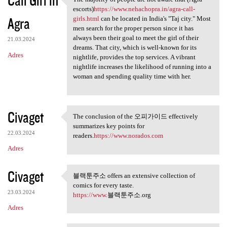
Call Girl in
The majority of people are
escorts)
https://www.nehachopra.in/agra-call-
Agra
girls.html
can be located in India's "Taj city." Most
men search for the proper person since it has
always been their goal to meet the girl of their
21.03.2024
dreams. That city, which is well-known for its
Adres
nightlife, provides the top services. A vibrant
nightlife increases the likelihood of running into a
woman and spending quality time with her.
Civaget
The conclusion of the 오피가이드 effectively
The conclusion of the 오피가이드
summarizes key points for
22.03.2024
readers.
https://www.norados.com
Adres
Civaget
블랙툰주소 offers an extensive collection of
블랙툰주소 offers an extensive
comics for every taste.
23.03.2024
https://www
.블랙툰주소.org
Adres