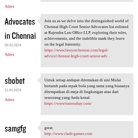
Adres
Advocates
Join us as we delve into the distinguished world of
Join us as we delve into the
Chennai High Court Senior Advocates list enlisted
in Chennai
at Rajendra Law Office LLP, exploring their roles,
achievements, and the indelible mark they leave
on the legal fraternity.
20.02.2024
https://www.lawyerchennai.com/legal-
Adres
advice/chennai-high-court-senior-adv...
sbobet
Untuk setiap andapat ditemukan di sini Mulai
Untuk setiap andapat
bertaruh pada sepak bola yang sama yang biasanya
22.02.2024
ditempatkan di meja di lingkungan atau dari
seseorang yang Anda kenal.
Adres
https://www.baronabay.com/
samgfg
great.
great.
http://www.clash-games.com