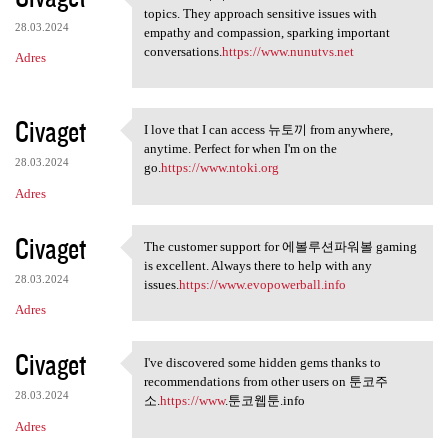
I love how 누누tv isn't afraid
topics. They approach sensitive issues with
28.03.2024
empathy and compassion, sparking important
conversations.
https://www.nunutvs.net
Adres
Civaget
I love that I can access 뉴토끼 from anywhere,
I love that I can access 뉴토끼
anytime. Perfect for when I'm on the
28.03.2024
go.
https://www.ntoki.org
Adres
Civaget
The customer support for 에볼루션파워볼 gaming
The customer support for
is excellent. Always there to help with any
28.03.2024
issues.
https://www.evopowerball.info
Adres
Civaget
I've discovered some hidden gems thanks to
I've discovered some hidden
recommendations from other users on 툰코주
28.03.2024
소.
https://www
.툰코웹툰.info
Adres