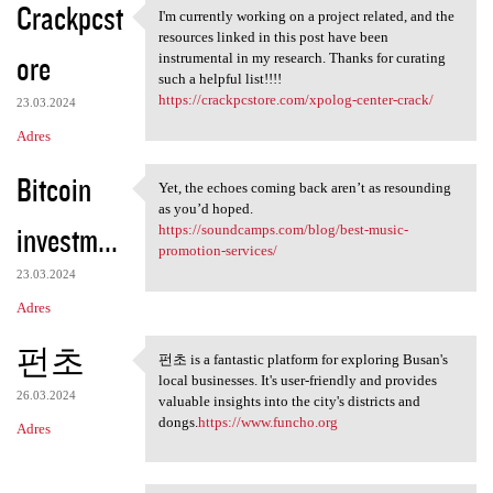
Crackpcst
I'm currently working on a project related, and the
I'm currently working on a
resources linked in this post have been
ore
instrumental in my research. Thanks for curating
such a helpful list!!!!
https://crackpcstore.com/xpolog-center-crack/
23.03.2024
Adres
Bitcoin
Yet, the echoes coming back aren’t as resounding
Yet, the echoes coming back
as you’d hoped.
investm...
https://soundcamps.com/blog/best-music-
promotion-services/
23.03.2024
Adres
펀초
펀초 is a fantastic platform for exploring Busan's
펀초 is a fantastic platform
local businesses. It's user-friendly and provides
26.03.2024
valuable insights into the city's districts and
dongs.
https://www.funcho.org
Adres