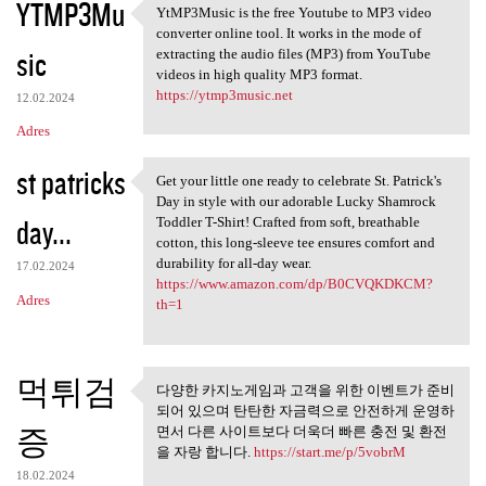
YTMP3Mu
YtMP3Music is the free Youtube to MP3 video
YtMP3Music is the free
converter online tool. It works in the mode of
sic
extracting the audio files (MP3) from YouTube
videos in high quality MP3 format.
https://ytmp3music.net
12.02.2024
Adres
st patricks
Get your little one ready to celebrate St. Patrick's
Get your little one ready to
Day in style with our adorable Lucky Shamrock
day...
Toddler T-Shirt! Crafted from soft, breathable
cotton, this long-sleeve tee ensures comfort and
durability for all-day wear.
17.02.2024
https://www.amazon.com/dp/B0CVQKDKCM?
Adres
th=1
먹튀검
다양한 카지노게임과 고객을 위한 이벤트가 준비
다양한 카지노게임과 고객을 위
되어 있으며 탄탄한 자금력으로 안전하게 운영하
한 이벤트가 준비되어
증
면서 다른 사이트보다 더욱더 빠른 충전 및 환전
을 자랑 합니다.
https://start.me/p/5vobrM
18.02.2024