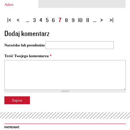
Adres
S
…
3
4
5
6
7
8
9
10
11
…
t
Dodaj komentarz
r
o
Nazwisko lub pseudonim
n
y
Treść Twojego komentarza
*
PATRONAT