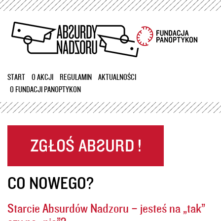
Przejdź
do
treści
START
O AKCJI
REGULAMIN
AKTUALNOŚCI
O FUNDACJI PANOPTYKON
CO NOWEGO?
Starcie Absurdów Nadzoru – jesteś na „tak”