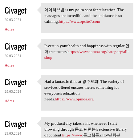
Civaget
아이러브밤 is my go-to spot for relaxation. The
아이러브밤 is my go-to spot for
massages are incredible and the ambiance is so
29.03.2024
calming.
https://www.opsite7.com
Adres
Civaget
Invest in your health and happiness with regular 안
Invest in your health and
마 treatments.
https://www.opmoa.org/category/all-
29.03.2024
shop
Adres
Civaget
Had a fantastic time at 광주오피! The variety of
Had a fantastic time at 광주오피!
services offered ensures there's something for
29.03.2024
everyone's relaxation
needs.
https://www.opmoa.org
Adres
Civaget
My productivity takes a hit whenever I start
My productivity takes a hit
browsing through 툰코 단행본's extensive library
29.03.2024
of content.
https://www
.툰코웹툰.info/단행본