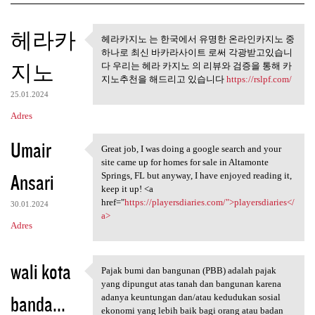
K
헤라카
헤라카지노 는 한국에서 유명한 온라인카지노 중
헤라카지노 는 한국에서 유명한
o
하나로 최신 바카라사이트 로써 각광받고있습니
온라인카지노 중 하나로
지노
m
다 우리는 헤라 카지노 의 리뷰와 검증을 통해 카
지노추천을 해드리고 있습니다
https://rslpf.com/
e
25.01.2024
n
Adres
t
Umair
a
Great job, I was doing a google search and your
Great job, I was doing a
site came up for homes for sale in Altamonte
r
Ansari
Springs, FL but anyway, I have enjoyed reading it,
z
keep it up! <a
href="
https://playersdiaries.com/">playersdiaries</
e
30.01.2024
a>
Adres
wali kota
Pajak bumi dan bangunan (PBB) adalah pajak
Pajak bumi dan bangunan (PBB)
yang dipungut atas tanah dan bangunan karena
banda...
adanya keuntungan dan/atau kedudukan sosial
ekonomi yang lebih baik bagi orang atau badan