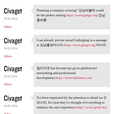
Civaget
Planning a romantic evening? 강남퍼블릭 could
Planning a romantic evening?
be the perfect setting.
https://www.gangn.org/
강남
18.03.2024
룸싸롱
Adres
Civaget
I can already picture myself indulging in a massage
I can already picture myself
at 강남출장마사지.
https://www.gangn.org/
마사지
18.03.2024
Adres
Civaget
달리머넷 has become my go-to platform for
달리머넷 has become my go-to
networking and professional
18.03.2024
development.
https://www.dalimern.com
Adres
Civaget
I've been impressed by the attention to detail on 오
I've been impressed by the
피스타. It's clear they've thought of everything to
18.03.2024
enhance the user experience.
https://www.opsite.biz
Adres