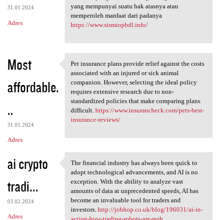
yang mempunyai suatu hak atasnya atau
31.01.2024
memperoleh manfaat dari padanya
Adres
https://www.sismiopbdl.info/
Most
Pet insurance plans provide relief against the costs
Pet insurance plans provide
associated with an injured or sick animal
affordable.
companion. However, selecting the ideal policy
requires extensive research due to non-
standardized policies that make comparing plans
..
difficult.
https://www.insurancheck.com/pets-best-
insurance-reviews/
31.01.2024
Adres
ai crypto
The financial industry has always been quick to
The financial industry has
adopt technological advancements, and AI is no
tradi...
exception. With the ability to analyze vast
amounts of data at unprecedented speeds, AI has
become an invaluable tool for traders and
03.02.2024
investors.
http://jobhop.co.uk/blog/196031/ai-in-
Adres
action-how-trading-robots-are-resh...