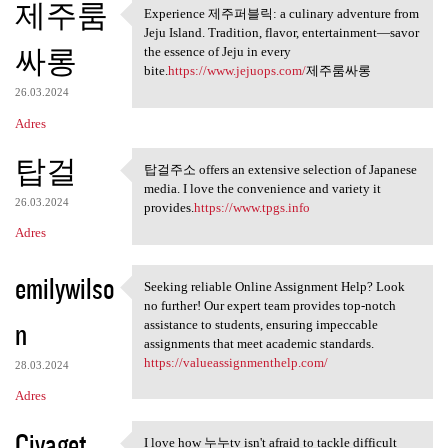
제주룸
Experience 제주퍼블릭: a culinary adventure from
Experience 제주퍼블릭: a culinary
Jeju Island. Tradition, flavor, entertainment—savor
싸롱
the essence of Jeju in every
bite.
https://www.jejuops.com/
제주룸싸롱
26.03.2024
Adres
탑걸
탑걸주소 offers an extensive selection of Japanese
탑걸주소 offers an extensive
media. I love the convenience and variety it
26.03.2024
provides.
https://www.tpgs.info
Adres
emilywilso
Seeking reliable Online Assignment Help? Look
Seeking reliable Online
no further! Our expert team provides top-notch
n
assistance to students, ensuring impeccable
assignments that meet academic standards.
https://valueassignmenthelp.com/
28.03.2024
Adres
Civaget
I love how 누누tv isn't afraid to tackle difficult