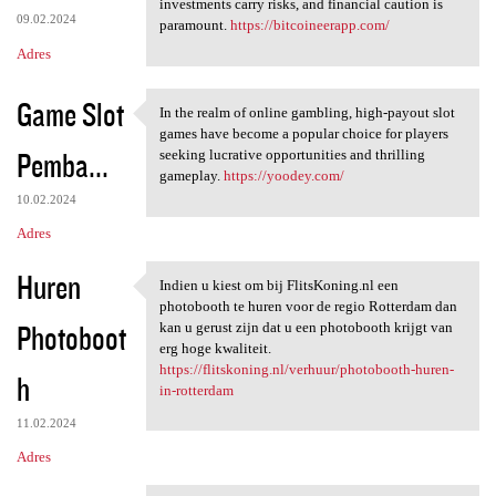
investments carry risks, and financial caution is
09.02.2024
paramount.
https://bitcoineerapp.com/
Adres
Game Slot
In the realm of online gambling, high-payout slot
In the realm of online
games have become a popular choice for players
Pemba...
seeking lucrative opportunities and thrilling
gameplay.
https://yoodey.com/
10.02.2024
Adres
Huren
Indien u kiest om bij FlitsKoning.nl een
Indien u kiest om bij
photobooth te huren voor de regio Rotterdam dan
Photoboot
kan u gerust zijn dat u een photobooth krijgt van
erg hoge kwaliteit.
https://flitskoning.nl/verhuur/photobooth-huren-
h
in-rotterdam
11.02.2024
Adres