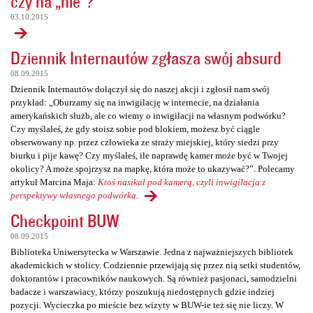
czy na „nie”?
03.10.2015
Dziennik Internautów zgłasza swój absurd
08.09.2015
Dziennik Internautów dołączył się do naszej akcji i zgłosił nam swój
przykład: „Oburzamy się na inwigilację w internecie, na działania
amerykańskich służb, ale co wiemy o inwigilacji na własnym podwórku?
Czy myślałeś, że gdy stoisz sobie pod blokiem, możesz być ciągle
obserwowany np. przez człowieka ze straży miejskiej, który siedzi przy
biurku i pije kawę? Czy myślałeś, ile naprawdę kamer może być w Twojej
okolicy? A może spojrzysz na mapkę, która może to ukazywać?”. Polecamy
artykuł Marcina Maja:
Ktoś nasikał pod kamerą, czyli inwigilacja z
perspektywy własnego podwórka
.
Checkpoint BUW
08.09.2015
Biblioteka Uniwersytecka w Warszawie. Jedna z najważniejszych bibliotek
akademickich w stolicy. Codziennie przewijają się przez nią setki studentów,
doktorantów i pracowników naukowych. Są również pasjonaci, samodzielni
badacze i warszawiacy, którzy poszukują niedostępnych gdzie indziej
pozycji. Wycieczka po mieście bez wizyty w BUW-ie też się nie liczy. W