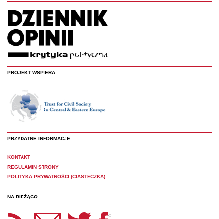
PROJEKT WSPIERA
PRZYDATNE INFORMACJE
KONTAKT
REGULAMIN STRONY
POLITYKA PRYWATNOŚCI (CIASTECZKA)
NA BIEŻĄCO
etter Panoptyka
Twitter
Facebook
<