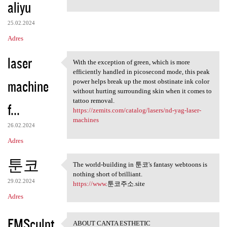
aliyu
25.02.2024
Adres
laser
With the exception of green, which is more
With the exception of green,
efficiently handled in picosecond mode, this peak
machine
power helps break up the most obstinate ink color
without hurting surrounding skin when it comes to
tattoo removal.
f...
https://zemits.com/catalog/lasers/nd-yag-laser-
machines
26.02.2024
Adres
툰코
The world-building in 툰코's fantasy webtoons is
The world-building in 툰코's
nothing short of brilliant.
29.02.2024
https://www
.툰코주소.site
Adres
EMSculpt
ABOUT CANTA ESTHETIC