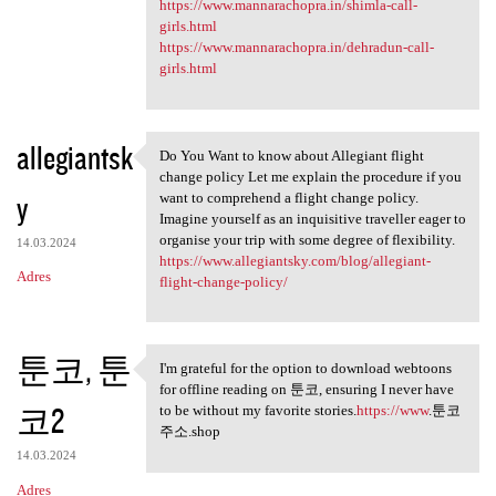
https://www.mannarachopra.in/shimla-call-
girls.html
https://www.mannarachopra.in/dehradun-call-
girls.html
allegiantsk
Do You Want to know about Allegiant flight
Do You Want to know about
change policy Let me explain the procedure if you
y
want to comprehend a flight change policy.
Imagine yourself as an inquisitive traveller eager to
organise your trip with some degree of flexibility.
14.03.2024
https://www.allegiantsky.com/blog/allegiant-
Adres
flight-change-policy/
툰코, 툰
I'm grateful for the option to download webtoons
I'm grateful for the option
for offline reading on 툰코, ensuring I never have
코2
to be without my favorite stories.
https://www
.툰코
주소.shop
14.03.2024
Adres