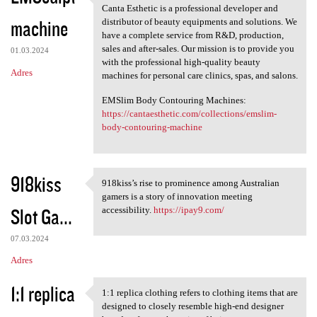
ABOUT CANTA ESTHETIC
Canta Esthetic is a professional developer and
machine
distributor of beauty equipments and solutions. We
have a complete service from R&D, production,
sales and after-sales. Our mission is to provide you
01.03.2024
with the professional high-quality beauty
Adres
machines for personal care clinics, spas, and salons.
EMSlim Body Contouring Machines:
https://cantaesthetic.com/collections/emslim-
body-contouring-machine
918kiss
918kiss’s rise to prominence among Australian
918kiss’s rise to prominence
gamers is a story of innovation meeting
Slot Ga...
accessibility.
https://ipay9.com/
07.03.2024
Adres
1:1 replica
1:1 replica clothing refers to clothing items that are
1:1 replica clothing refers
designed to closely resemble high-end designer