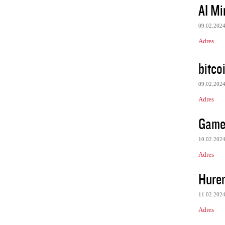
AI M
09.02.202
Adres
bitco
09.02.202
Adres
Game 
10.02.202
Adres
Hure
11.02.202
Adres