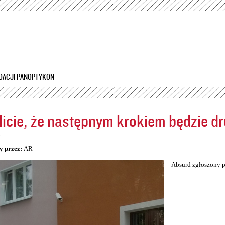
Przejdź
do
treści
DACJI PANOPTYKON
icie, że następnym krokiem będzie dr
5
y przez:
AR
Absurd zgłoszony p