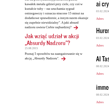
ai cry
kawałek metalu gdzieś przy ciele, czy coś w
kształcie tuby – raz uruchamia sygnał
03.02.202
ostrzegawczy i oznacza stracone 15 minut na
dodatkowe sprawdzenie, a innym razem okazuje
Adres
się zupełnie niewidzialny”. A jaki absurd
nadzoru uwiera Ciebie najbardziej?
Hure
Jak wziąć udział w akcji
03.02.202
„Absurdy Nadzoru"?
Adres
25.08.2015
Poznaj 5 sposobów na zaangażowanie się w
AI Ta
akcję „Absurdy Nadzoru".
08.02.202
Adres
imme
08.02.202
Adres