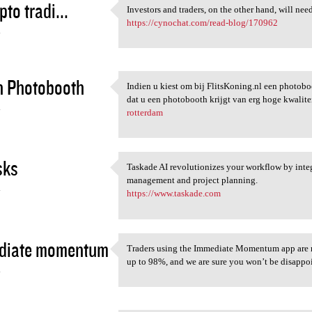
pto tradi...
Investors and traders, on the other hand, will ne
Investors and traders, on the
https://cynochat.com/read-blog/170962
4
n Photobooth
Indien u kiest om bij FlitsKoning.nl een photobo
Indien u kiest om bij
dat u een photobooth krijgt van erg hoge kwalite
4
rotterdam
sks
Taskade AI revolutionizes your workflow by inte
Taskade AI revolutionizes
management and project planning.
4
https://www.taskade.com
diate momentum
Traders using the Immediate Momentum app are mak
Traders using the Immediate
up to 98%, and we are sure you won’t be disapp
4