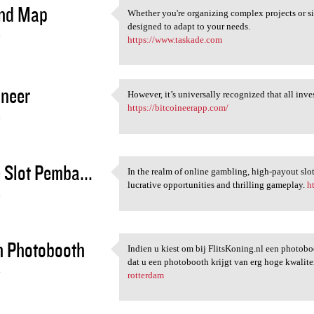
ind Map
Whether you're organizing complex projects or sim
Whether you're organizing
designed to adapt to your needs.
4
https://www.taskade.com
ineer
However, it’s universally recognized that all inve
However, it’s universally
https://bitcoineerapp.com/
4
Slot Pemba...
In the realm of online gambling, high-payout sl
In the realm of online
lucrative opportunities and thrilling gameplay.
h
4
n Photobooth
Indien u kiest om bij FlitsKoning.nl een photobo
Indien u kiest om bij
dat u een photobooth krijgt van erg hoge kwalite
4
rotterdam