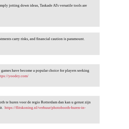
ply jotting down ideas, Taskade AI's versatile tools are
stments carry risks, and financial caution is paramount.
ot games have become a popular choice for players seeking
ttps://yoodey.com/
oth te huren voor de regio Rotterdam dan kan u gerust zijn
it.
https://flitskoning.nl/verhuur/photobooth-huren-in-