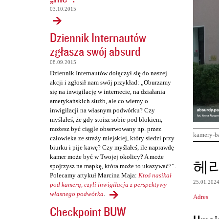
03.10.2015
Dziennik Internautów
zgłasza swój absurd
08.09.2015
Dziennik Internautów dołączył się do naszej
akcji i zgłosił nam swój przykład: „Oburzamy
się na inwigilację w internecie, na działania
amerykańskich służb, ale co wiemy o
inwigilacji na własnym podwórku? Czy
myślałeś, że gdy stoisz sobie pod blokiem,
możesz być ciągle obserwowany np. przez
kamery-b
człowieka ze straży miejskiej, który siedzi przy
biurku i pije kawę? Czy myślałeś, ile naprawdę
kamer może być w Twojej okolicy? A może
K
헤
spojrzysz na mapkę, która może to ukazywać?”.
o
Polecamy artykuł Marcina Maja:
Ktoś nasikał
25.01.202
m
pod kamerą, czyli inwigilacja z perspektywy
własnego podwórka
.
Adres
e
Checkpoint BUW
n