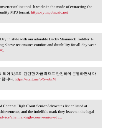
erter online tool. It works in the mode of extracting the
quality MP3 format.
https://ytmp3music.net
k's Day in style with our adorable Lucky Shamrock Toddler T-
ong-sleeve tee ensures comfort and durability for all-day wear.
h=1
비되어 있으며 탄탄한 자금력으로 안전하게 운영하면서 다
위한 이벤트가 준비되어
 합니다.
https://start.me/p/5vobrM
of Chennai High Court Senior Advocates list enlisted at
achievements, and the indelible mark they leave on the legal
dvice/chennai-high-court-senior-adv...