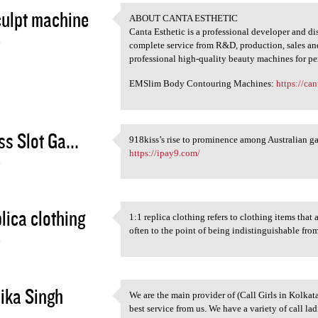
ulpt machine
ABOUT CANTA ESTHETIC
ABOUT CANTA ESTHETIC
Canta Esthetic is a professional developer and d
4
complete service from R&D, production, sales and 
professional high-quality beauty machines for per
EMSlim Body Contouring Machines:
https://ca
ss Slot Ga...
918kiss’s rise to prominence among Australian gam
918kiss’s rise to prominence
https://ipay9.com/
4
plica clothing
1:1 replica clothing refers to clothing items that
1:1 replica clothing refers
often to the point of being indistinguishable from
4
ika Singh
We are the main provider of (Call Girls in Kolkat
We are the main provider of
best service from us. We have a variety of call l