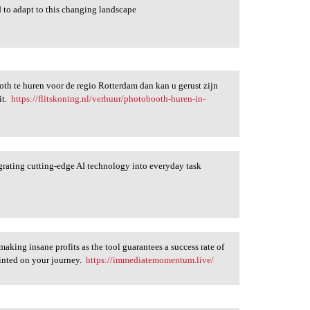
ed to adapt to this changing landscape
oth te huren voor de regio Rotterdam dan kan u gerust zijn
it.
https://flitskoning.nl/verhuur/photobooth-huren-in-
grating cutting-edge AI technology into everyday task
ing insane profits as the tool guarantees a success rate of
ointed on your journey.
https://immediatemomentum.live/