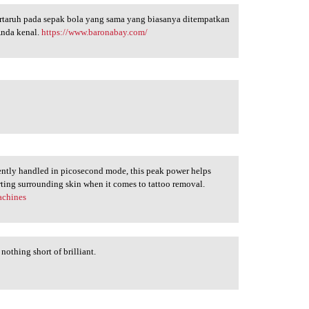
ertaruh pada sepak bola yang sama yang biasanya ditempatkan
Anda kenal.
https://www.baronabay.com/
iently handled in picosecond mode, this peak power helps
rting surrounding skin when it comes to tattoo removal.
achines
othing short of brilliant.