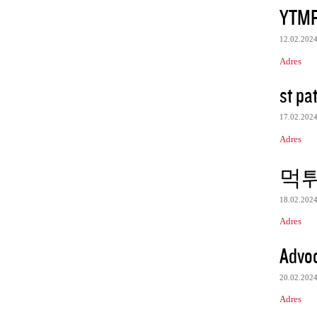
YTMP
12.02.202
Adres
st pat
17.02.202
Adres
먹
18.02.202
Adres
Advoc
20.02.202
Adres