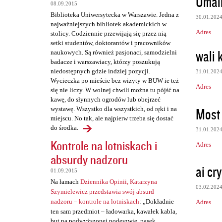
Umair
08.09.2015
t
Biblioteka Uniwersytecka w Warszawie. Jedna z
30.01.202
a
najważniejszych bibliotek akademickich w
Adres
stolicy. Codziennie przewijają się przez nią
r
setki studentów, doktorantów i pracowników
z
wali 
naukowych. Są również pasjonaci, samodzielni
badacze i warszawiacy, którzy poszukują
e
niedostępnych gdzie indziej pozycji.
31.01.202
Wycieczka po mieście bez wizyty w BUW-ie też
Adres
się nie liczy. W wolnej chwili można tu pójść na
kawę, do słynnych ogrodów lub obejrzeć
Most 
wystawę. Wszystko dla wszystkich, od ręki i na
miejscu. No tak, ale najpierw trzeba się dostać
do środka.
31.01.202
Kontrole na lotniskach i
Adres
absurdy nadzoru
ai cry
01.09.2015
Na łamach
Dziennika Opinii, Katarzyna
03.02.202
Szymielewicz przedstawia swój absurd
nadzoru – kontrole na lotniskach
: „Dokładnie
Adres
ten sam przedmiot – ładowarka, kawałek kabla,
but na podwyższonej podeszwie, pasek,