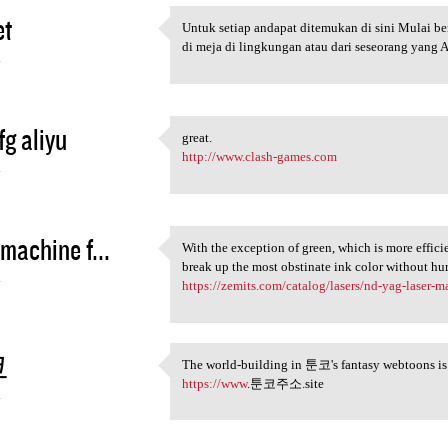
et
Untuk setiap andapat ditemukan di sini Mulai b
Untuk setiap andapat
di meja di lingkungan atau dari seseorang yang 
4
g aliyu
great.
great.
http://www.clash-games.com
4
 machine f...
With the exception of green, which is more effic
With the exception of green,
break up the most obstinate ink color without hu
4
https://zemits.com/catalog/lasers/nd-yag-laser-m
코
The world-building in 툰코's fantasy webtoons is n
The world-building in 툰코's
https://www
.툰코주소.site
4