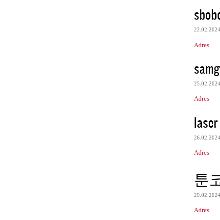
sbob
22.02.202
Adres
samgf
25.02.202
Adres
laser
26.02.202
Adres
툰
29.02.202
Adres