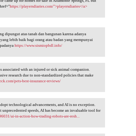
ite came up for homes for sale in Altamonte Springs, FL but
 href="
https://playersdiaries.com/">playersdiaries</a>
ng dipungut atas tanah dan bangunan karena adanya
yang lebih baik bagi orang atau badan yang mempunyai
i padanya
https://www.sismiopbdl.info/
sts associated with an injured or sick animal companion.
nsive research due to non-standardized policies that make
eck.com/pets-best-insurance-reviews/
adopt technological advancements, and AI is no exception.
 at unprecedented speeds, AI has become an invaluable tool for
6031/ai-in-action-how-trading-robots-are-resh...