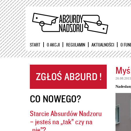
START
O AKCJI
REGULAMIN
AKTUALNOŚCI
O FUN
Myśl
26.08.201
Nadesłan
CO NOWEGO?
Starcie Absurdów Nadzoru
– jesteś na „tak” czy na
„nie”?