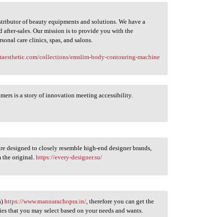
istributor of beauty equipments and solutions. We have a
after-sales. Our mission is to provide you with the
sonal care clinics, spas, and salons.
ntaesthetic.com/collections/emslim-body-contouring-machine
ers is a story of innovation meeting accessibility.
 are designed to closely resemble high-end designer brands,
 the original.
https://every-designer.su/
a)
https://www.mannarachopra.in/
, therefore you can get the
adies that you may select based on your needs and wants.