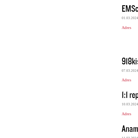
EMSc
01.03.202
Adres
918ki
07.03.202
Adres
1:1 re
10.03.202
Adres
Anam