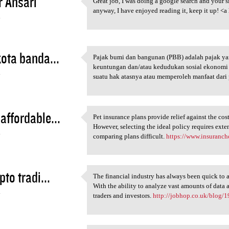
 Ansari
Great job, I was doing a google search and your s
Great job, I was doing a
anyway, I have enjoyed reading it, keep it up! <a
4
kota banda...
Pajak bumi dan bangunan (PBB) adalah pajak ya
Pajak bumi dan bangunan (PBB)
keuntungan dan/atau kedudukan sosial ekonomi 
4
suatu hak atasnya atau memperoleh manfaat dar
affordable...
Pet insurance plans provide relief against the co
Pet insurance plans provide
However, selecting the ideal policy requires exte
4
comparing plans difficult.
https://www.insuranch
pto tradi...
The financial industry has always been quick to 
The financial industry has
With the ability to analyze vast amounts of data
4
traders and investors.
http://jobhop.co.uk/blog/19