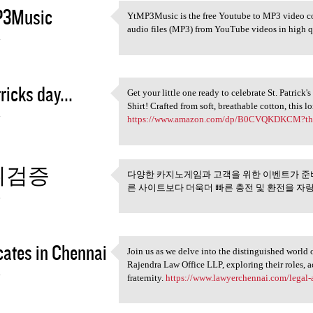
3Music
YtMP3Music is the free Youtube to MP3 video conv
YtMP3Music is the free
audio files (MP3) from YouTube videos in high 
4
ricks day...
Get your little one ready to celebrate St. Patric
Get your little one ready to
Shirt! Crafted from soft, breathable cotton, this l
4
https://www.amazon.com/dp/B0CVQKDKCM?t
튀검증
다양한 카지노게임과 고객을 위한 이벤트가 준
다양한 카지노게임과 고객을 
른 사이트보다 더욱더 빠른 충전 및 환전을 자랑
4
ates in Chennai
Join us as we delve into the distinguished world 
Join us as we delve into the
Rajendra Law Office LLP, exploring their roles, 
4
fraternity.
https://www.lawyerchennai.com/legal-a