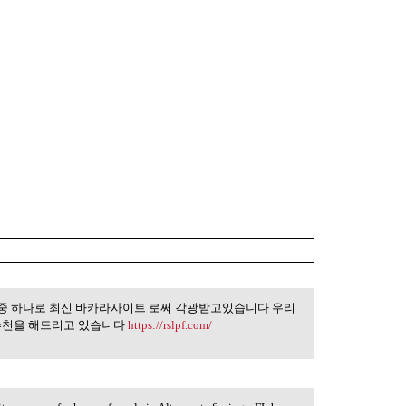
중 하나로 최신 바카라사이트 로써 각광받고있습니다 우리
한 온라인카지노 중 하나로
노추천을 해드리고 있습니다
https://rslpf.com/