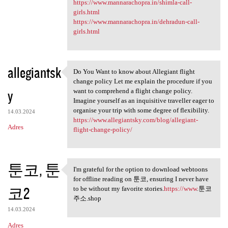
https://www.mannarachopra.in/shimla-call-
girls.html
https://www.mannarachopra.in/dehradun-call-
girls.html
allegiantsk
Do You Want to know about Allegiant flight
Do You Want to know about
change policy Let me explain the procedure if you
y
want to comprehend a flight change policy.
Imagine yourself as an inquisitive traveller eager to
organise your trip with some degree of flexibility.
14.03.2024
https://www.allegiantsky.com/blog/allegiant-
Adres
flight-change-policy/
툰코, 툰
I'm grateful for the option to download webtoons
I'm grateful for the option
for offline reading on 툰코, ensuring I never have
코2
to be without my favorite stories.
https://www
.툰코
주소.shop
14.03.2024
Adres