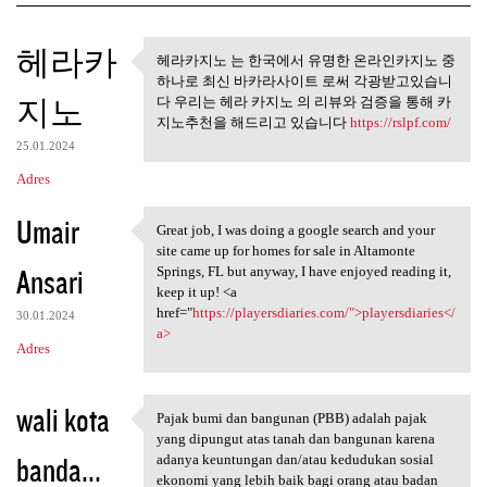
K
헤라카
헤라카지노 는 한국에서 유명한 온라인카지노 중
헤라카지노 는 한국에서 유명한
o
하나로 최신 바카라사이트 로써 각광받고있습니
온라인카지노 중 하나로
지노
m
다 우리는 헤라 카지노 의 리뷰와 검증을 통해 카
지노추천을 해드리고 있습니다
https://rslpf.com/
e
25.01.2024
n
Adres
t
Umair
a
Great job, I was doing a google search and your
Great job, I was doing a
site came up for homes for sale in Altamonte
r
Ansari
Springs, FL but anyway, I have enjoyed reading it,
z
keep it up! <a
href="
https://playersdiaries.com/">playersdiaries</
e
30.01.2024
a>
Adres
wali kota
Pajak bumi dan bangunan (PBB) adalah pajak
Pajak bumi dan bangunan (PBB)
yang dipungut atas tanah dan bangunan karena
banda...
adanya keuntungan dan/atau kedudukan sosial
ekonomi yang lebih baik bagi orang atau badan