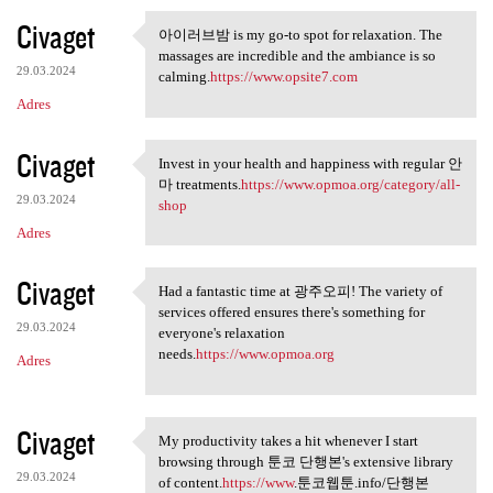
Civaget
아이러브밤 is my go-to spot for relaxation. The
아이러브밤 is my go-to spot for
massages are incredible and the ambiance is so
29.03.2024
calming.
https://www.opsite7.com
Adres
Civaget
Invest in your health and happiness with regular 안
Invest in your health and
마 treatments.
https://www.opmoa.org/category/all-
29.03.2024
shop
Adres
Civaget
Had a fantastic time at 광주오피! The variety of
Had a fantastic time at 광주오피!
services offered ensures there's something for
29.03.2024
everyone's relaxation
needs.
https://www.opmoa.org
Adres
Civaget
My productivity takes a hit whenever I start
My productivity takes a hit
browsing through 툰코 단행본's extensive library
29.03.2024
of content.
https://www
.툰코웹툰.info/단행본