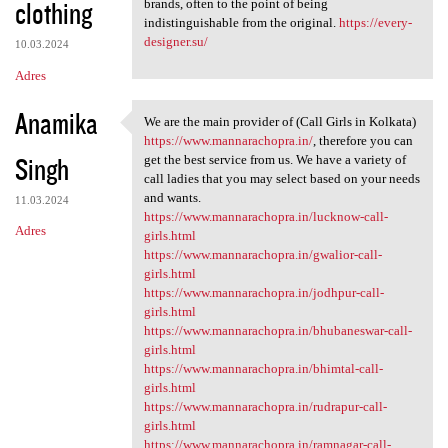
clothing
brands, often to the point of being
indistinguishable from the original.
https://every-
designer.su/
10.03.2024
Adres
Anamika
We are the main provider of (Call Girls in Kolkata)
We are the main provider of
https://www.mannarachopra.in/
, therefore you can
Singh
get the best service from us. We have a variety of
call ladies that you may select based on your needs
and wants.
11.03.2024
https://www.mannarachopra.in/lucknow-call-
Adres
girls.html
https://www.mannarachopra.in/gwalior-call-
girls.html
https://www.mannarachopra.in/jodhpur-call-
girls.html
https://www.mannarachopra.in/bhubaneswar-call-
girls.html
https://www.mannarachopra.in/bhimtal-call-
girls.html
https://www.mannarachopra.in/rudrapur-call-
girls.html
https://www.mannarachopra.in/ramnagar-call-