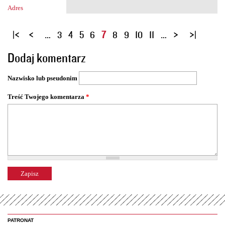
Adres
S
…
3
4
5
6
7
8
9
10
11
…
t
Dodaj komentarz
r
o
Nazwisko lub pseudonim
n
y
Treść Twojego komentarza
*
PATRONAT