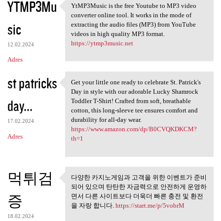
YTMP3Mu
YtMP3Music is the free Youtube to MP3 video
YtMP3Music is the free
converter online tool. It works in the mode of
sic
extracting the audio files (MP3) from YouTube
videos in high quality MP3 format.
https://ytmp3music.net
12.02.2024
Adres
st patricks
Get your little one ready to celebrate St. Patrick's
Get your little one ready to
Day in style with our adorable Lucky Shamrock
day...
Toddler T-Shirt! Crafted from soft, breathable
cotton, this long-sleeve tee ensures comfort and
durability for all-day wear.
17.02.2024
https://www.amazon.com/dp/B0CVQKDKCM?
Adres
th=1
먹튀검
다양한 카지노게임과 고객을 위한 이벤트가 준비
다양한 카지노게임과 고객을 위
되어 있으며 탄탄한 자금력으로 안전하게 운영하
한 이벤트가 준비되어
증
면서 다른 사이트보다 더욱더 빠른 충전 및 환전
을 자랑 합니다.
https://start.me/p/5vobrM
18.02.2024