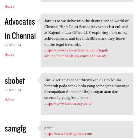
Adres
Advocates
Join us as we delve into the distinguished world of
Join us as we delve into the
Chennai High Court Senior Advocates list enlisted
in Chennai
at Rajendra Law Office LLP, exploring their roles,
achievements, and the indelible mark they leave
on the legal fraternity.
20.02.2024
https://www.lawyerchennai.com/legal-
Adres
advice/chennai-high-court-senior-adv...
sbobet
Untuk setiap andapat ditemukan di sini Mulai
Untuk setiap andapat
bertaruh pada sepak bola yang sama yang biasanya
22.02.2024
ditempatkan di meja di lingkungan atau dari
seseorang yang Anda kenal.
Adres
https://www.baronabay.com/
samgfg
great.
great.
http://www.clash-games.com