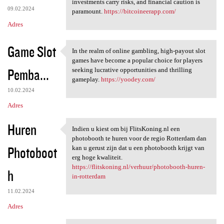
investments carry risks, and financial caution is
09.02.2024
paramount.
https://bitcoineerapp.com/
Adres
Game Slot
In the realm of online gambling, high-payout slot
In the realm of online
games have become a popular choice for players
Pemba...
seeking lucrative opportunities and thrilling
gameplay.
https://yoodey.com/
10.02.2024
Adres
Huren
Indien u kiest om bij FlitsKoning.nl een
Indien u kiest om bij
photobooth te huren voor de regio Rotterdam dan
Photoboot
kan u gerust zijn dat u een photobooth krijgt van
erg hoge kwaliteit.
https://flitskoning.nl/verhuur/photobooth-huren-
h
in-rotterdam
11.02.2024
Adres