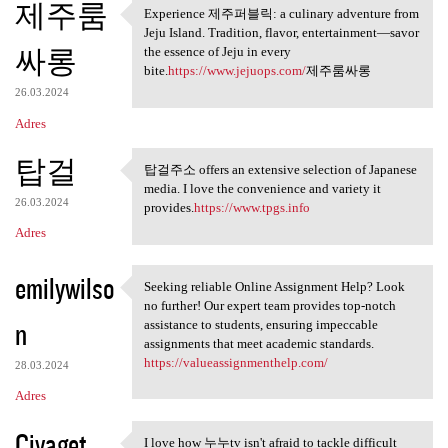
제주룸
Experience 제주퍼블릭: a culinary adventure from
Experience 제주퍼블릭: a culinary
Jeju Island. Tradition, flavor, entertainment—savor
싸롱
the essence of Jeju in every
bite.
https://www.jejuops.com/
제주룸싸롱
26.03.2024
Adres
탑걸
탑걸주소 offers an extensive selection of Japanese
탑걸주소 offers an extensive
media. I love the convenience and variety it
26.03.2024
provides.
https://www.tpgs.info
Adres
emilywilso
Seeking reliable Online Assignment Help? Look
Seeking reliable Online
no further! Our expert team provides top-notch
n
assistance to students, ensuring impeccable
assignments that meet academic standards.
https://valueassignmenthelp.com/
28.03.2024
Adres
Civaget
I love how 누누tv isn't afraid to tackle difficult