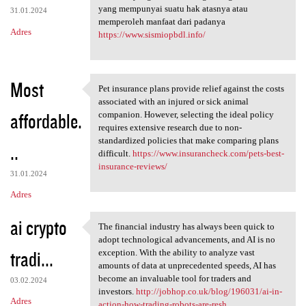
yang mempunyai suatu hak atasnya atau
31.01.2024
memperoleh manfaat dari padanya
Adres
https://www.sismiopbdl.info/
Most
Pet insurance plans provide relief against the costs
Pet insurance plans provide
associated with an injured or sick animal
affordable.
companion. However, selecting the ideal policy
requires extensive research due to non-
standardized policies that make comparing plans
..
difficult.
https://www.insurancheck.com/pets-best-
insurance-reviews/
31.01.2024
Adres
ai crypto
The financial industry has always been quick to
The financial industry has
adopt technological advancements, and AI is no
tradi...
exception. With the ability to analyze vast
amounts of data at unprecedented speeds, AI has
become an invaluable tool for traders and
03.02.2024
investors.
http://jobhop.co.uk/blog/196031/ai-in-
Adres
action-how-trading-robots-are-resh...