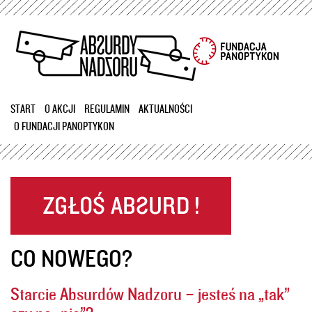
Przejdź
do
treści
START
O AKCJI
REGULAMIN
AKTUALNOŚCI
O FUNDACJI PANOPTYKON
CO NOWEGO?
Starcie Absurdów Nadzoru – jesteś na „tak”