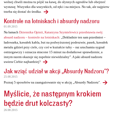
wolnej chwili można tu pójść na kawę, do słynnych ogrodów lub obejrzeć
wystawę. Wszystko dla wszystkich, od ręki i na miejscu. No tak, ale najpierw
trzeba się dostać do środka.
Kontrole na lotniskach i absurdy nadzoru
01.09.2015
Na łamach
Dziennika Opinii, Katarzyna Szymielewicz przedstawia swój
absurd nadzoru – kontrole na lotniskach
: „Dokładnie ten sam przedmiot –
ładowarka, kawałek kabla, but na podwyższonej podeszwie, pasek, kawałek
metalu gdzieś przy ciele, czy coś w kształcie tuby – raz uruchamia sygnał
ostrzegawczy i oznacza stracone 15 minut na dodatkowe sprawdzenie, a
innym razem okazuje się zupełnie niewidzialny”. A jaki absurd nadzoru
uwiera Ciebie najbardziej?
Jak wziąć udział w akcji „Absurdy Nadzoru"?
25.08.2015
Poznaj 5 sposobów na zaangażowanie się w akcję „Absurdy Nadzoru".
Myślicie, że następnym krokiem
będzie drut kolczasty?
26.08.2015