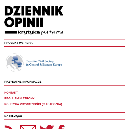
PROJEKT WSPIERA
PRZYDATNE INFORMACJE
KONTAKT
REGULAMIN STRONY
POLITYKA PRYWATNOŚCI (CIASTECZKA)
NA BIEŻĄCO
etter Panoptyka
Twitter
Facebook
<