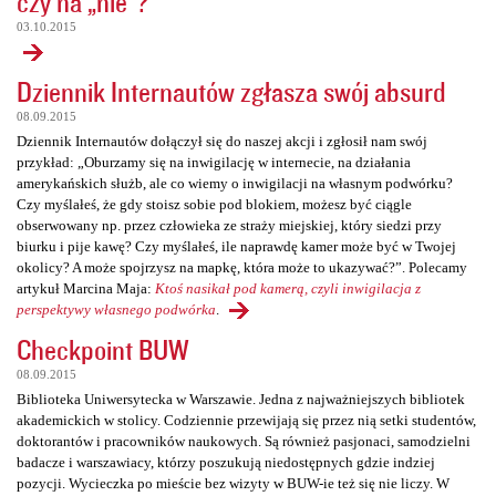
czy na „nie”?
03.10.2015
Dziennik Internautów zgłasza swój absurd
08.09.2015
Dziennik Internautów dołączył się do naszej akcji i zgłosił nam swój
przykład: „Oburzamy się na inwigilację w internecie, na działania
amerykańskich służb, ale co wiemy o inwigilacji na własnym podwórku?
Czy myślałeś, że gdy stoisz sobie pod blokiem, możesz być ciągle
obserwowany np. przez człowieka ze straży miejskiej, który siedzi przy
biurku i pije kawę? Czy myślałeś, ile naprawdę kamer może być w Twojej
okolicy? A może spojrzysz na mapkę, która może to ukazywać?”. Polecamy
artykuł Marcina Maja:
Ktoś nasikał pod kamerą, czyli inwigilacja z
perspektywy własnego podwórka
.
Checkpoint BUW
08.09.2015
Biblioteka Uniwersytecka w Warszawie. Jedna z najważniejszych bibliotek
akademickich w stolicy. Codziennie przewijają się przez nią setki studentów,
doktorantów i pracowników naukowych. Są również pasjonaci, samodzielni
badacze i warszawiacy, którzy poszukują niedostępnych gdzie indziej
pozycji. Wycieczka po mieście bez wizyty w BUW-ie też się nie liczy. W