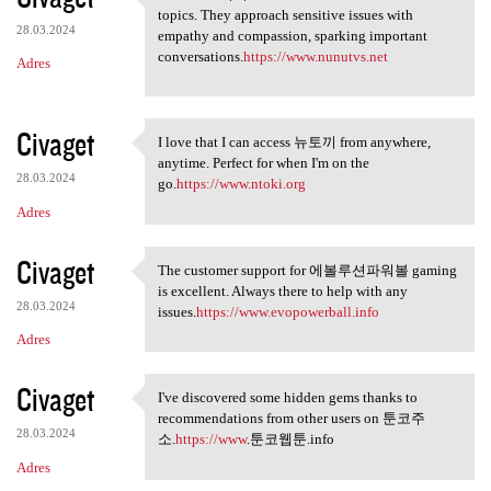
I love how 누누tv isn't afraid
topics. They approach sensitive issues with
28.03.2024
empathy and compassion, sparking important
conversations.
https://www.nunutvs.net
Adres
Civaget
I love that I can access 뉴토끼 from anywhere,
I love that I can access 뉴토끼
anytime. Perfect for when I'm on the
28.03.2024
go.
https://www.ntoki.org
Adres
Civaget
The customer support for 에볼루션파워볼 gaming
The customer support for
is excellent. Always there to help with any
28.03.2024
issues.
https://www.evopowerball.info
Adres
Civaget
I've discovered some hidden gems thanks to
I've discovered some hidden
recommendations from other users on 툰코주
28.03.2024
소.
https://www
.툰코웹툰.info
Adres