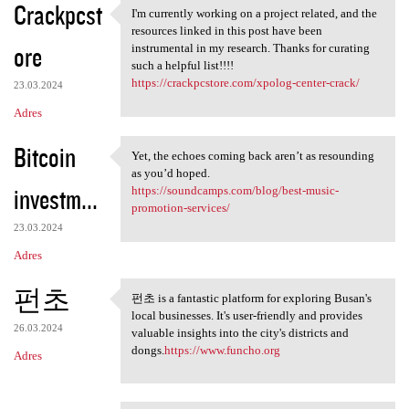
Crackpcst
I'm currently working on a project related, and the
I'm currently working on a
resources linked in this post have been
ore
instrumental in my research. Thanks for curating
such a helpful list!!!!
https://crackpcstore.com/xpolog-center-crack/
23.03.2024
Adres
Bitcoin
Yet, the echoes coming back aren’t as resounding
Yet, the echoes coming back
as you’d hoped.
investm...
https://soundcamps.com/blog/best-music-
promotion-services/
23.03.2024
Adres
펀초
펀초 is a fantastic platform for exploring Busan's
펀초 is a fantastic platform
local businesses. It's user-friendly and provides
26.03.2024
valuable insights into the city's districts and
dongs.
https://www.funcho.org
Adres