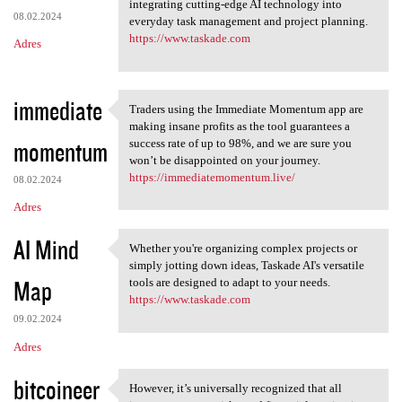
Taskade AI revolutionizes
integrating cutting-edge AI technology into
08.02.2024
everyday task management and project planning.
https://www.taskade.com
Adres
immediate
Traders using the Immediate Momentum app are
Traders using the Immediate
making insane profits as the tool guarantees a
momentum
success rate of up to 98%, and we are sure you
won’t be disappointed on your journey.
https://immediatemomentum.live/
08.02.2024
Adres
AI Mind
Whether you're organizing complex projects or
Whether you're organizing
simply jotting down ideas, Taskade AI's versatile
Map
tools are designed to adapt to your needs.
https://www.taskade.com
09.02.2024
Adres
bitcoineer
However, it’s universally recognized that all
However, it’s universally