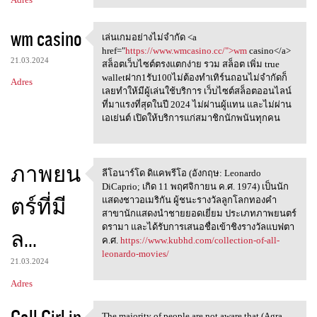
wm casino
เล่นเกมอย่างไม่จำกัด <a
เล่นเกมอย่างไม่จำกัด <a href=
href="
https://www.wmcasino.cc/">wm
casino</a>
21.03.2024
สล็อตเว็บไซต์ตรงแตกง่าย รวม สล็อต เพิ่ม true
walletฝาก1รับ100ไม่ต้องทำเทิร์นถอนไม่จำกัดก็
Adres
เลยทำให้มีผู้เล่นใช้บริการ เว็บไซต์สล็อตออนไลน์
ที่มาแรงที่สุดในปี 2024 ไม่ผ่านผู้แทน และไม่ผ่าน
เอเย่นต์ เปิดให้บริการแก่สมาชิกนักพนันทุกคน
ภาพยน
ลีโอนาร์โด ดิแคพรีโอ (อังกฤษ: Leonardo
ลีโอนาร์โด ดิแคพรีโอ (อังกฤษ:
DiCaprio; เกิด 11 พฤศจิกายน ค.ศ. 1974) เป็นนัก
ตร์ที่มี
แสดงชาวอเมริกัน ผู้ชนะรางวัลลูกโลกทองคำ
สาขานักแสดงนำชายยอดเยี่ยม ประเภทภาพยนตร์
ดรามา และได้รับการเสนอชื่อเข้าชิงรางวัลแบฟตา
ล...
ค.ศ.
https://www.kubhd.com/collection-of-all-
leonardo-movies/
21.03.2024
Adres
The majority of people are not aware that (Agra