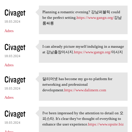
Civaget
Planning a romantic evening? 강남퍼블릭 could
Planning a romantic evening?
be the perfect setting.
https://www.gangn.org/
강남
18.03.2024
룸싸롱
Adres
Civaget
I can already picture myself indulging in a massage
I can already picture myself
at 강남출장마사지.
https://www.gangn.org/
마사지
18.03.2024
Adres
Civaget
달리머넷 has become my go-to platform for
달리머넷 has become my go-to
networking and professional
18.03.2024
development.
https://www.dalimern.com
Adres
Civaget
I've been impressed by the attention to detail on 오
I've been impressed by the
피스타. It's clear they've thought of everything to
18.03.2024
enhance the user experience.
https://www.opsite.biz
Adres