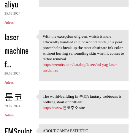
aliyu
25.02.2024
Adres
laser
With the exception of green, which is more
With the exception of green,
efficiently handled in picosecond mode, this peak
machine
power helps break up the most obstinate ink color
without hurting surrounding skin when it comes to
tattoo removal.
f...
https://zemits.com/catalog/lasers/nd-yag-laser-
machines
26.02.2024
Adres
툰코
The world-building in 툰코's fantasy webtoons is
The world-building in 툰코's
nothing short of brilliant.
29.02.2024
https://www
.툰코주소.site
Adres
EMSculpt
ABOUT CANTA ESTHETIC