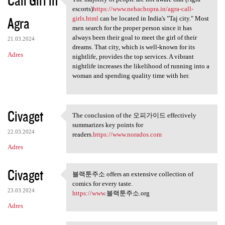
Call Girl in
The majority of people are
escorts)
https://www.nehachopra.in/agra-call-
Agra
girls.html
can be located in India's "Taj city." Most
men search for the proper person since it has
always been their goal to meet the girl of their
21.03.2024
dreams. That city, which is well-known for its
Adres
nightlife, provides the top services. A vibrant
nightlife increases the likelihood of running into a
woman and spending quality time with her.
Civaget
The conclusion of the 오피가이드 effectively
The conclusion of the 오피가이드
summarizes key points for
22.03.2024
readers.
https://www.norados.com
Adres
Civaget
블랙툰주소 offers an extensive collection of
블랙툰주소 offers an extensive
comics for every taste.
23.03.2024
https://www
.블랙툰주소.org
Adres