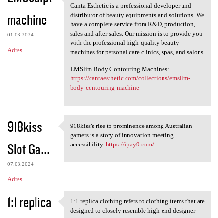
ABOUT CANTA ESTHETIC
Canta Esthetic is a professional developer and
machine
distributor of beauty equipments and solutions. We
have a complete service from R&D, production,
sales and after-sales. Our mission is to provide you
01.03.2024
with the professional high-quality beauty
Adres
machines for personal care clinics, spas, and salons.
EMSlim Body Contouring Machines:
https://cantaesthetic.com/collections/emslim-
body-contouring-machine
918kiss
918kiss’s rise to prominence among Australian
918kiss’s rise to prominence
gamers is a story of innovation meeting
Slot Ga...
accessibility.
https://ipay9.com/
07.03.2024
Adres
1:1 replica
1:1 replica clothing refers to clothing items that are
1:1 replica clothing refers
designed to closely resemble high-end designer