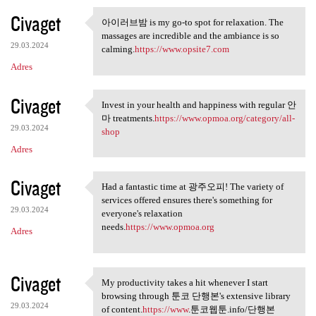
Civaget
아이러브밤 is my go-to spot for relaxation. The
아이러브밤 is my go-to spot for
massages are incredible and the ambiance is so
29.03.2024
calming.
https://www.opsite7.com
Adres
Civaget
Invest in your health and happiness with regular 안
Invest in your health and
마 treatments.
https://www.opmoa.org/category/all-
29.03.2024
shop
Adres
Civaget
Had a fantastic time at 광주오피! The variety of
Had a fantastic time at 광주오피!
services offered ensures there's something for
29.03.2024
everyone's relaxation
needs.
https://www.opmoa.org
Adres
Civaget
My productivity takes a hit whenever I start
My productivity takes a hit
browsing through 툰코 단행본's extensive library
29.03.2024
of content.
https://www
.툰코웹툰.info/단행본