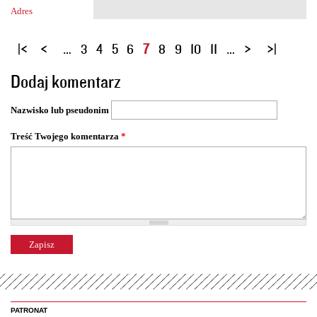
Adres
S
…
3
4
5
6
7
8
9
10
11
…
t
Dodaj komentarz
r
o
Nazwisko lub pseudonim
n
y
Treść Twojego komentarza
*
PATRONAT