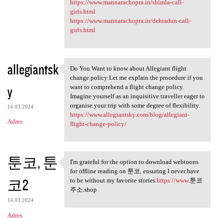
https://www.mannarachopra.in/shimla-call-
girls.html
https://www.mannarachopra.in/dehradun-call-
girls.html
allegiantsk
Do You Want to know about Allegiant flight
Do You Want to know about
change policy Let me explain the procedure if you
y
want to comprehend a flight change policy.
Imagine yourself as an inquisitive traveller eager to
organise your trip with some degree of flexibility.
14.03.2024
https://www.allegiantsky.com/blog/allegiant-
Adres
flight-change-policy/
툰코, 툰
I'm grateful for the option to download webtoons
I'm grateful for the option
for offline reading on 툰코, ensuring I never have
코2
to be without my favorite stories.
https://www
.툰코
주소.shop
14.03.2024
Adres