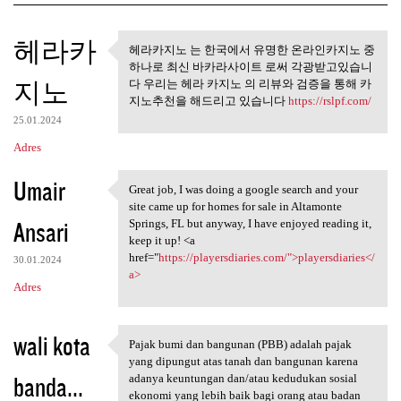
K
헤라카
헤라카지노 는 한국에서 유명한 온라인카지노 중
헤라카지노 는 한국에서 유명한
o
하나로 최신 바카라사이트 로써 각광받고있습니
온라인카지노 중 하나로
지노
m
다 우리는 헤라 카지노 의 리뷰와 검증을 통해 카
지노추천을 해드리고 있습니다
https://rslpf.com/
e
25.01.2024
n
Adres
t
Umair
a
Great job, I was doing a google search and your
Great job, I was doing a
site came up for homes for sale in Altamonte
r
Ansari
Springs, FL but anyway, I have enjoyed reading it,
z
keep it up! <a
href="
https://playersdiaries.com/">playersdiaries</
e
30.01.2024
a>
Adres
wali kota
Pajak bumi dan bangunan (PBB) adalah pajak
Pajak bumi dan bangunan (PBB)
yang dipungut atas tanah dan bangunan karena
banda...
adanya keuntungan dan/atau kedudukan sosial
ekonomi yang lebih baik bagi orang atau badan