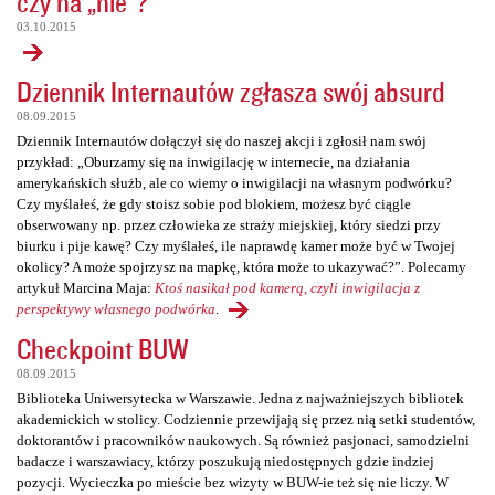
czy na „nie”?
03.10.2015
Dziennik Internautów zgłasza swój absurd
08.09.2015
Dziennik Internautów dołączył się do naszej akcji i zgłosił nam swój
przykład: „Oburzamy się na inwigilację w internecie, na działania
amerykańskich służb, ale co wiemy o inwigilacji na własnym podwórku?
Czy myślałeś, że gdy stoisz sobie pod blokiem, możesz być ciągle
obserwowany np. przez człowieka ze straży miejskiej, który siedzi przy
biurku i pije kawę? Czy myślałeś, ile naprawdę kamer może być w Twojej
okolicy? A może spojrzysz na mapkę, która może to ukazywać?”. Polecamy
artykuł Marcina Maja:
Ktoś nasikał pod kamerą, czyli inwigilacja z
perspektywy własnego podwórka
.
Checkpoint BUW
08.09.2015
Biblioteka Uniwersytecka w Warszawie. Jedna z najważniejszych bibliotek
akademickich w stolicy. Codziennie przewijają się przez nią setki studentów,
doktorantów i pracowników naukowych. Są również pasjonaci, samodzielni
badacze i warszawiacy, którzy poszukują niedostępnych gdzie indziej
pozycji. Wycieczka po mieście bez wizyty w BUW-ie też się nie liczy. W