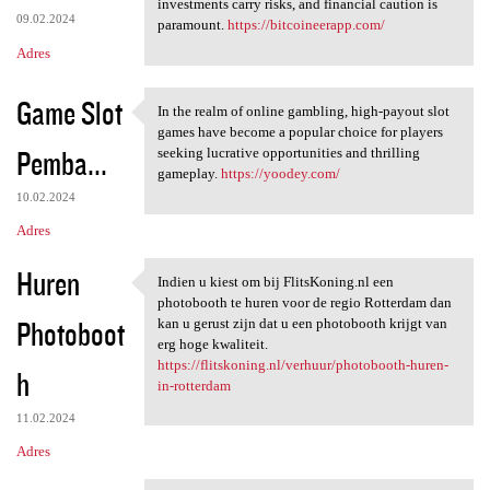
investments carry risks, and financial caution is
09.02.2024
paramount.
https://bitcoineerapp.com/
Adres
Game Slot
In the realm of online gambling, high-payout slot
In the realm of online
games have become a popular choice for players
Pemba...
seeking lucrative opportunities and thrilling
gameplay.
https://yoodey.com/
10.02.2024
Adres
Huren
Indien u kiest om bij FlitsKoning.nl een
Indien u kiest om bij
photobooth te huren voor de regio Rotterdam dan
Photoboot
kan u gerust zijn dat u een photobooth krijgt van
erg hoge kwaliteit.
https://flitskoning.nl/verhuur/photobooth-huren-
h
in-rotterdam
11.02.2024
Adres