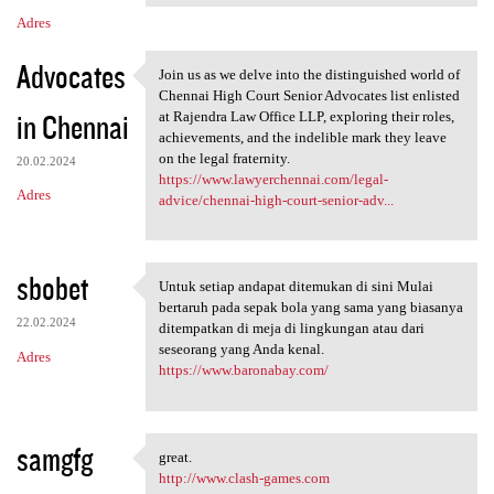
Adres
Advocates
Join us as we delve into the distinguished world of
Join us as we delve into the
Chennai High Court Senior Advocates list enlisted
in Chennai
at Rajendra Law Office LLP, exploring their roles,
achievements, and the indelible mark they leave
on the legal fraternity.
20.02.2024
https://www.lawyerchennai.com/legal-
Adres
advice/chennai-high-court-senior-adv...
sbobet
Untuk setiap andapat ditemukan di sini Mulai
Untuk setiap andapat
bertaruh pada sepak bola yang sama yang biasanya
22.02.2024
ditempatkan di meja di lingkungan atau dari
seseorang yang Anda kenal.
Adres
https://www.baronabay.com/
samgfg
great.
great.
http://www.clash-games.com