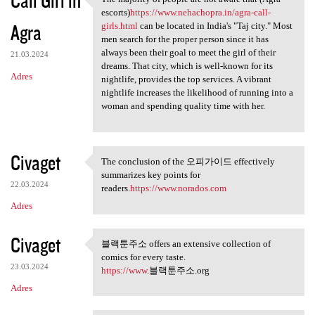
Call Girl in
The majority of people are
escorts)
https://www.nehachopra.in/agra-call-
Agra
girls.html
can be located in India's "Taj city." Most
men search for the proper person since it has
always been their goal to meet the girl of their
21.03.2024
dreams. That city, which is well-known for its
Adres
nightlife, provides the top services. A vibrant
nightlife increases the likelihood of running into a
woman and spending quality time with her.
Civaget
The conclusion of the 오피가이드 effectively
The conclusion of the 오피가이드
summarizes key points for
22.03.2024
readers.
https://www.norados.com
Adres
Civaget
블랙툰주소 offers an extensive collection of
블랙툰주소 offers an extensive
comics for every taste.
23.03.2024
https://www
.블랙툰주소.org
Adres