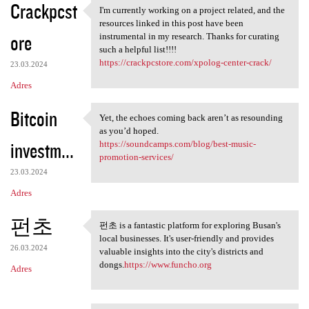
Crackpcst
I'm currently working on a project related, and the
I'm currently working on a
resources linked in this post have been
ore
instrumental in my research. Thanks for curating
such a helpful list!!!!
https://crackpcstore.com/xpolog-center-crack/
23.03.2024
Adres
Bitcoin
Yet, the echoes coming back aren’t as resounding
Yet, the echoes coming back
as you’d hoped.
investm...
https://soundcamps.com/blog/best-music-
promotion-services/
23.03.2024
Adres
펀초
펀초 is a fantastic platform for exploring Busan's
펀초 is a fantastic platform
local businesses. It's user-friendly and provides
26.03.2024
valuable insights into the city's districts and
dongs.
https://www.funcho.org
Adres