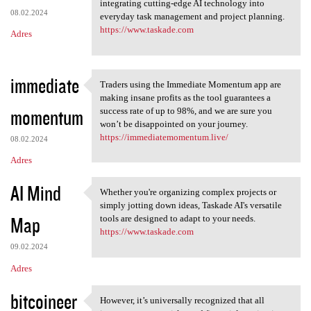
Taskade AI revolutionizes
integrating cutting-edge AI technology into
08.02.2024
everyday task management and project planning.
https://www.taskade.com
Adres
immediate
Traders using the Immediate Momentum app are
Traders using the Immediate
making insane profits as the tool guarantees a
momentum
success rate of up to 98%, and we are sure you
won’t be disappointed on your journey.
https://immediatemomentum.live/
08.02.2024
Adres
AI Mind
Whether you're organizing complex projects or
Whether you're organizing
simply jotting down ideas, Taskade AI's versatile
Map
tools are designed to adapt to your needs.
https://www.taskade.com
09.02.2024
Adres
bitcoineer
However, it’s universally recognized that all
However, it’s universally