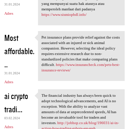
yang mempunyai suatu hak atasnya atau
31.01.2024
memperoleh manfaat dari padanya
Adres
https://www.sismiopbdl.info/
Most
Pet insurance plans provide relief against the costs
Pet insurance plans provide
associated with an injured or sick animal
affordable.
companion. However, selecting the ideal policy
requires extensive research due to non-
standardized policies that make comparing plans
..
difficult.
https://www.insurancheck.com/pets-best-
insurance-reviews/
31.01.2024
Adres
ai crypto
The financial industry has always been quick to
The financial industry has
adopt technological advancements, and AI is no
tradi...
exception. With the ability to analyze vast
amounts of data at unprecedented speeds, AI has
become an invaluable tool for traders and
03.02.2024
investors.
http://jobhop.co.uk/blog/196031/ai-in-
Adres
action-how-trading-robots-are-resh...