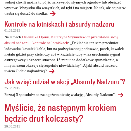
wolnej chwili można tu pójść na kawę, do słynnych ogrodów lub obejrzeć
wystawę. Wszystko dla wszystkich, od ręki i na miejscu. No tak, ale najpierw
trzeba się dostać do środka.
Kontrole na lotniskach i absurdy nadzoru
01.09.2015
Na łamach
Dziennika Opinii, Katarzyna Szymielewicz przedstawia swój
absurd nadzoru – kontrole na lotniskach
: „Dokładnie ten sam przedmiot –
ładowarka, kawałek kabla, but na podwyższonej podeszwie, pasek, kawałek
metalu gdzieś przy ciele, czy coś w kształcie tuby – raz uruchamia sygnał
ostrzegawczy i oznacza stracone 15 minut na dodatkowe sprawdzenie, a
innym razem okazuje się zupełnie niewidzialny”. A jaki absurd nadzoru
uwiera Ciebie najbardziej?
Jak wziąć udział w akcji „Absurdy Nadzoru"?
25.08.2015
Poznaj 5 sposobów na zaangażowanie się w akcję „Absurdy Nadzoru".
Myślicie, że następnym krokiem
będzie drut kolczasty?
26.08.2015