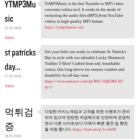
YTMP3Mu
YtMP3Music is the free Youtube to MP3 video
YtMP3Music is the free
converter online tool. It works in the mode of
sic
extracting the audio files (MP3) from YouTube
videos in high quality MP3 format.
https://ytmp3music.net
12.02.2024
Adres
st patricks
Get your little one ready to celebrate St. Patrick's
Get your little one ready to
Day in style with our adorable Lucky Shamrock
day...
Toddler T-Shirt! Crafted from soft, breathable
cotton, this long-sleeve tee ensures comfort and
durability for all-day wear.
17.02.2024
https://www.amazon.com/dp/B0CVQKDKCM?
Adres
th=1
먹튀검
다양한 카지노게임과 고객을 위한 이벤트가 준비
다양한 카지노게임과 고객을 위
되어 있으며 탄탄한 자금력으로 안전하게 운영하
한 이벤트가 준비되어
증
면서 다른 사이트보다 더욱더 빠른 충전 및 환전
을 자랑 합니다.
https://start.me/p/5vobrM
18.02.2024