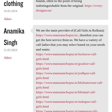
clothing
brands, often to the point of being
indistinguishable from the original.
https://every-
designer.su/
10.03.2024
Adres
Anamika
We are the main provider of (Call Girls in Kolkata)
We are the main provider of
https://www.mannarachopra.in/
, therefore you can
Singh
get the best service from us. We have a variety of
call ladies that you may select based on your needs
and wants.
11.03.2024
https://www.mannarachopra.in/lucknow-call-
Adres
girls.html
https://www.mannarachopra.in/gwalior-call-
girls.html
https://www.mannarachopra.in/jodhpur-call-
girls.html
https://www.mannarachopra.in/bhubaneswar-call-
girls.html
https://www.mannarachopra.in/bhimtal-call-
girls.html
https://www.mannarachopra.in/rudrapur-call-
girls.html
https://www.mannarachopra.in/ramnagar-call-