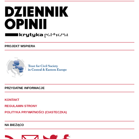
PROJEKT WSPIERA
PRZYDATNE INFORMACJE
KONTAKT
REGULAMIN STRONY
POLITYKA PRYWATNOŚCI (CIASTECZKA)
NA BIEŻĄCO
etter Panoptyka
Twitter
Facebook
<