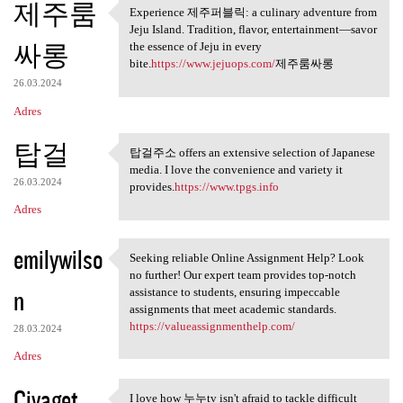
제주룸
Experience 제주퍼블릭: a culinary adventure from
Experience 제주퍼블릭: a culinary
Jeju Island. Tradition, flavor, entertainment—savor
싸롱
the essence of Jeju in every
bite.
https://www.jejuops.com/
제주룸싸롱
26.03.2024
Adres
탑걸
탑걸주소 offers an extensive selection of Japanese
탑걸주소 offers an extensive
media. I love the convenience and variety it
26.03.2024
provides.
https://www.tpgs.info
Adres
emilywilso
Seeking reliable Online Assignment Help? Look
Seeking reliable Online
no further! Our expert team provides top-notch
n
assistance to students, ensuring impeccable
assignments that meet academic standards.
https://valueassignmenthelp.com/
28.03.2024
Adres
Civaget
I love how 누누tv isn't afraid to tackle difficult