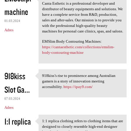
ABOUT CANTA ESTHETIC
Canta Esthetic is a professional developer and
machine
distributor of beauty equipments and solutions. We
have a complete service from R&D, production,
sales and after-sales. Our mission is to provide you
01.03.2024
with the professional high-quality beauty
Adres
machines for personal care clinics, spas, and salons.
EMSlim Body Contouring Machines:
https://cantaesthetic.com/collections/emslim-
body-contouring-machine
918kiss
918kiss’s rise to prominence among Australian
918kiss’s rise to prominence
gamers is a story of innovation meeting
Slot Ga...
accessibility.
https://ipay9.com/
07.03.2024
Adres
1:1 replica
1:1 replica clothing refers to clothing items that are
1:1 replica clothing refers
designed to closely resemble high-end designer