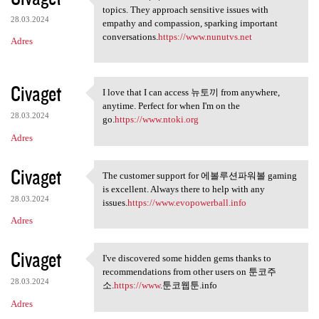
I love how 누누tv isn't afraid
topics. They approach sensitive issues with
28.03.2024
empathy and compassion, sparking important
conversations.
https://www.nunutvs.net
Adres
Civaget
I love that I can access 뉴토끼 from anywhere,
I love that I can access 뉴토끼
anytime. Perfect for when I'm on the
28.03.2024
go.
https://www.ntoki.org
Adres
Civaget
The customer support for 에볼루션파워볼 gaming
The customer support for
is excellent. Always there to help with any
28.03.2024
issues.
https://www.evopowerball.info
Adres
Civaget
I've discovered some hidden gems thanks to
I've discovered some hidden
recommendations from other users on 툰코주
28.03.2024
소.
https://www
.툰코웹툰.info
Adres