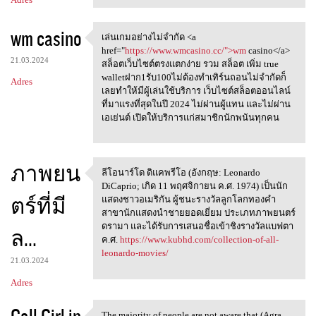
wm casino
เล่นเกมอย่างไม่จำกัด <a
เล่นเกมอย่างไม่จำกัด <a href=
href="
https://www.wmcasino.cc/">wm
casino</a>
21.03.2024
สล็อตเว็บไซต์ตรงแตกง่าย รวม สล็อต เพิ่ม true
walletฝาก1รับ100ไม่ต้องทำเทิร์นถอนไม่จำกัดก็
Adres
เลยทำให้มีผู้เล่นใช้บริการ เว็บไซต์สล็อตออนไลน์
ที่มาแรงที่สุดในปี 2024 ไม่ผ่านผู้แทน และไม่ผ่าน
เอเย่นต์ เปิดให้บริการแก่สมาชิกนักพนันทุกคน
ภาพยน
ลีโอนาร์โด ดิแคพรีโอ (อังกฤษ: Leonardo
ลีโอนาร์โด ดิแคพรีโอ (อังกฤษ:
DiCaprio; เกิด 11 พฤศจิกายน ค.ศ. 1974) เป็นนัก
ตร์ที่มี
แสดงชาวอเมริกัน ผู้ชนะรางวัลลูกโลกทองคำ
สาขานักแสดงนำชายยอดเยี่ยม ประเภทภาพยนตร์
ดรามา และได้รับการเสนอชื่อเข้าชิงรางวัลแบฟตา
ล...
ค.ศ.
https://www.kubhd.com/collection-of-all-
leonardo-movies/
21.03.2024
Adres
The majority of people are not aware that (Agra