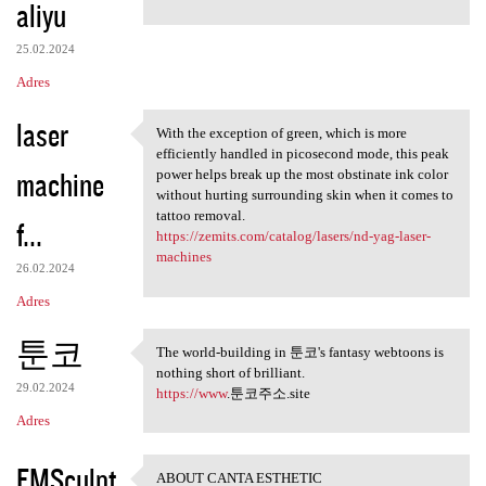
aliyu
25.02.2024
Adres
laser
With the exception of green, which is more
With the exception of green,
efficiently handled in picosecond mode, this peak
machine
power helps break up the most obstinate ink color
without hurting surrounding skin when it comes to
tattoo removal.
f...
https://zemits.com/catalog/lasers/nd-yag-laser-
machines
26.02.2024
Adres
툰코
The world-building in 툰코's fantasy webtoons is
The world-building in 툰코's
nothing short of brilliant.
29.02.2024
https://www
.툰코주소.site
Adres
EMSculpt
ABOUT CANTA ESTHETIC