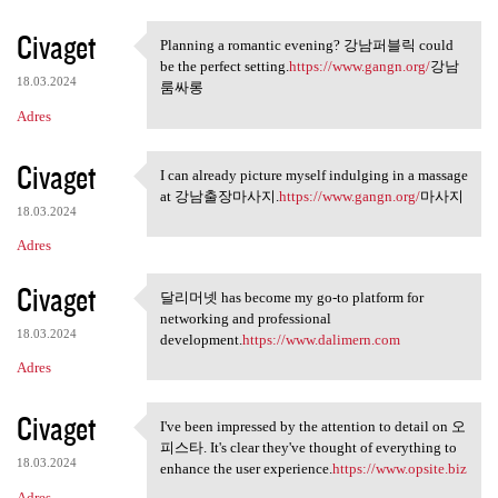
Civaget
Planning a romantic evening? 강남퍼블릭 could
Planning a romantic evening?
be the perfect setting.
https://www.gangn.org/
강남
18.03.2024
룸싸롱
Adres
Civaget
I can already picture myself indulging in a massage
I can already picture myself
at 강남출장마사지.
https://www.gangn.org/
마사지
18.03.2024
Adres
Civaget
달리머넷 has become my go-to platform for
달리머넷 has become my go-to
networking and professional
18.03.2024
development.
https://www.dalimern.com
Adres
Civaget
I've been impressed by the attention to detail on 오
I've been impressed by the
피스타. It's clear they've thought of everything to
18.03.2024
enhance the user experience.
https://www.opsite.biz
Adres