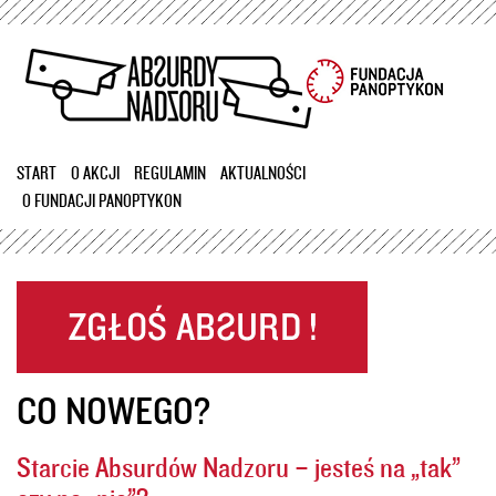
Przejdź
do
treści
START
O AKCJI
REGULAMIN
AKTUALNOŚCI
O FUNDACJI PANOPTYKON
CO NOWEGO?
Starcie Absurdów Nadzoru – jesteś na „tak”