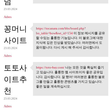
덤
23.03.2024
Adres
꽁머니
https://tocanara.com/bbs/board.php?
https://tocanara.com/bbs
bo_table=bow&wr_id=154
이 정보 메시지를 공유
사이트
할 수있는 훌륭한 기능입니다. 이 블로그에 대한
지식에 깊은 인상을 받았습니다. 여러면에서 도
움이됩니다. 다시 게시 해 주셔서 감사합니다.
23.03.2024
Adres
토토사
https://toto-bay.com/
나는 모든 것을 확실히 즐기
https://toto-bay.com/ 나는 모든
고 있습니다. 훌륭한 웹 사이트이자 좋은 공유입
이트추
니다. 감사합니다. 잘 했어! 여러분은 훌륭한 블로
그를 만들고 훌륭한 콘텐츠를 가지고 있습니다.
좋은 일을 계속하십시오.
천
23.03.2024
Adres