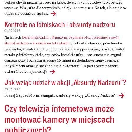
wolnej chwili można tu pójść na kawę, do słynnych ogrodów lub obejrzeć
wystawę. Wszystko dla wszystkich, od ręki i na miejscu. No tak, ale najpierw
trzeba się dostać do środka.
Kontrole na lotniskach i absurdy nadzoru
01.09.2015
Na łamach
Dziennika Opinii, Katarzyna Szymielewicz przedstawia swój
absurd nadzoru – kontrole na lotniskach
: „Dokładnie ten sam przedmiot –
ładowarka, kawałek kabla, but na podwyższonej podeszwie, pasek, kawałek
metalu gdzieś przy ciele, czy coś w kształcie tuby – raz uruchamia sygnał
ostrzegawczy i oznacza stracone 15 minut na dodatkowe sprawdzenie, a
innym razem okazuje się zupełnie niewidzialny”. A jaki absurd nadzoru
uwiera Ciebie najbardziej?
Jak wziąć udział w akcji „Absurdy Nadzoru"?
25.08.2015
Poznaj 5 sposobów na zaangażowanie się w akcję „Absurdy Nadzoru".
Czy telewizja internetowa może
montować kamery w miejscach
publicznych?