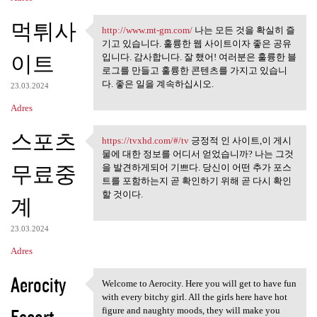
먹튀사
http://www.mt-gm.com/
나는 모든 것을 확실히 즐
http://www.mt-gm.com/ 나는 모든
기고 있습니다. 훌륭한 웹 사이트이자 좋은 공유
이트
입니다. 감사합니다. 잘 했어! 여러분은 훌륭한 블
로그를 만들고 훌륭한 콘텐츠를 가지고 있습니
다. 좋은 일을 계속하십시오.
23.03.2024
Adres
스포츠
https://tvxhd.com/#/tv
긍정적 인 사이트,이 게시
https://tvxhd.com/#/tv 긍정적 인
물에 대한 정보를 어디서 얻었습니까? 나는 그것
무료중
을 발견하게되어 기쁘다. 당신이 어떤 추가 포스
트를 포함하는지 곧 확인하기 위해 곧 다시 확인
할 것이다.
계
23.03.2024
Adres
Aerocity
Welcome to Aerocity. Here you will get to have fun
Welcome to Aerocity. Here you
with every bitchy girl. All the girls here have hot
figure and naughty moods, they will make you