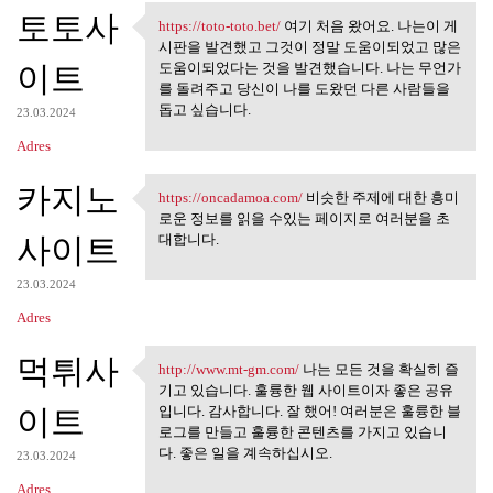
토토사
https://toto-toto.bet/
여기 처음 왔어요. 나는이 게
https://toto-toto.bet/ 여기 처음
시판을 발견했고 그것이 정말 도움이되었고 많은
이트
도움이되었다는 것을 발견했습니다. 나는 무언가
를 돌려주고 당신이 나를 도왔던 다른 사람들을
돕고 싶습니다.
23.03.2024
Adres
카지노
https://oncadamoa.com/
비슷한 주제에 대한 흥미
https://oncadamoa.com/ 비슷한
로운 정보를 읽을 수있는 페이지로 여러분을 초
사이트
대합니다.
23.03.2024
Adres
먹튀사
http://www.mt-gm.com/
나는 모든 것을 확실히 즐
http://www.mt-gm.com/ 나는 모든
기고 있습니다. 훌륭한 웹 사이트이자 좋은 공유
이트
입니다. 감사합니다. 잘 했어! 여러분은 훌륭한 블
로그를 만들고 훌륭한 콘텐츠를 가지고 있습니
다. 좋은 일을 계속하십시오.
23.03.2024
Adres