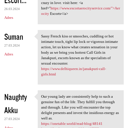
Escort...
crazy in love. visit here: <a
href="
https://www.escortaerocityservice.com/">Aer
26.03.2024
ocity
Escorts</a>
Adres
Suman
Sassy French kiss or smooches, cuddling or hot
Sassy French kiss or smooches
intimate touch, tight lip lock or vigorous intimate
27.03.2024
action, let us know what creates sensation in your
body as we bring you hottest Call Girls in
Adres
Janakpuri, escorts known as the specialists of
sexual encounter.
https://www.delhiqueen.in/janakpuri-call-
girls.html
Naughty
Our young lady are consistently help to such a
Our young lady are
genuine fun of the life. They fulfill you through
Akku
and through. Like you will encounter the top
delight presents and invest the insidious energy as
well as.
27.03.2024
https://onetable.world/read-blog/48141
Adres