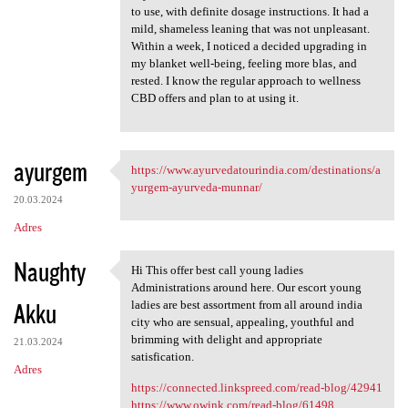
to use, with definite dosage instructions. It had a
mild, shameless leaning that was not unpleasant.
Within a week, I noticed a decided upgrading in
my blanket well-being, feeling more blas‚ and
rested. I know the regular approach to wellness
CBD offers and plan to at using it.
ayurgem
https://www.ayurvedatourindia.com/destinations/a
https://www.ayurvedatourindia
yurgem-ayurveda-munnar/
20.03.2024
Adres
Naughty
Hi This offer best call young ladies
Hi This offer best call young
Administrations around here. Our escort young
Akku
ladies are best assortment from all around india
city who are sensual, appealing, youthful and
brimming with delight and appropriate
21.03.2024
satisfication.
Adres
https://connected.linkspreed.com/read-blog/42941
https://www.owink.com/read-blog/61498