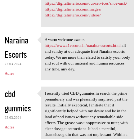
https://digitalinterio.com/our-services/shoe-rack/
https://digitalinterio.com/images/
https://digitalinterio.com/videos/
Naraina
A warm welcome awaits
A warm welcome awaits https:/
https://www.a1escorts.in/naraina-escorts.html
all
Escorts
and sundry at our adequate Best Naraina escorts
today. We are more than elated to satisfy your body
and soul with our material and human resources
22.03.2024
any time, any day.
Adres
cbd
I recently tried CBD gummies in search the prime
I recently tried CBD gummies
prematurely and was pleasantly surprised past the
gummies
results. Initially skeptical, I initiate that it
significantly helped with my desire and be in the
land of nod issues without any remarkable side
22.03.2024
effects. The grease was unoppressive to utter, with
Adres
clear dosage instructions. It had a merciful,
shameless grain that was not unpleasant. Within a