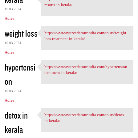
https://www.ayurvedatourindia
o
resorts-in-kerala/
19.03.2024
m
Adres
e
n
weight loss
https://www.ayurvedatourindia.com/tours/weight-
https://www.ayurvedatourindia
t
loss-treatment-in-kerala/
19.03.2024
a
Adres
r
z
hypertensi
https://www.ayurvedatourindia.com/hypertension-
https://www.ayurvedatourindia
e
treatment-in-kerala/
on
19.03.2024
Adres
detox in
https://www.ayurvedatourindia.com/tours/detox-
https://www.ayurvedatourindia
in-kerala/
kerala