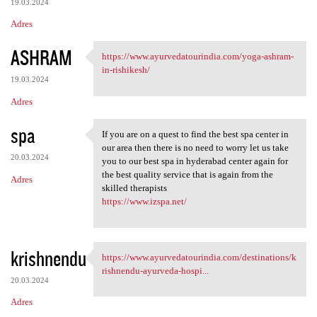
19.03.2024
Adres
ASHRAM
https://www.ayurvedatourindia.com/yoga-ashram-
https://www.ayurvedatourindia
in-rishikesh/
19.03.2024
Adres
spa
If you are on a quest to find the best spa center in
If you are on a quest to find
our area then there is no need to worry let us take
20.03.2024
you to our best spa in hyderabad center again for
the best quality service that is again from the
Adres
skilled therapists
https://www.izspa.net/
krishnendu
https://www.ayurvedatourindia.com/destinations/k
https://www.ayurvedatourindia
rishnendu-ayurveda-hospi...
20.03.2024
Adres