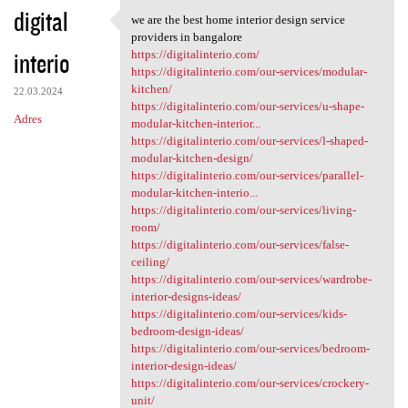
digital
we are the best home interior design service
we are the best home interior
providers in bangalore
interio
https://digitalinterio.com/
https://digitalinterio.com/our-services/modular-
kitchen/
22.03.2024
https://digitalinterio.com/our-services/u-shape-
Adres
modular-kitchen-interior...
https://digitalinterio.com/our-services/l-shaped-
modular-kitchen-design/
https://digitalinterio.com/our-services/parallel-
modular-kitchen-interio...
https://digitalinterio.com/our-services/living-
room/
https://digitalinterio.com/our-services/false-
ceiling/
https://digitalinterio.com/our-services/wardrobe-
interior-designs-ideas/
https://digitalinterio.com/our-services/kids-
bedroom-design-ideas/
https://digitalinterio.com/our-services/bedroom-
interior-design-ideas/
https://digitalinterio.com/our-services/crockery-
unit/