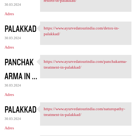
resorts-in-palakkad/
30.03.2024
Adres
PALAKKAD
https://www.ayurvedatourindia.com/detox-in-
https://www.ayurvedatourindia
palakkad/
30.03.2024
Adres
PANCHAK
https://www.ayurvedatourindia.com/panchakarma-
https://www.ayurvedatourindia
treatment-in-palakkad/
ARMA IN ...
30.03.2024
Adres
PALAKKAD
https://www.ayurvedatourindia.com/naturopathy-
https://www.ayurvedatourindia
treatment-in-palakkad/
30.03.2024
Adres