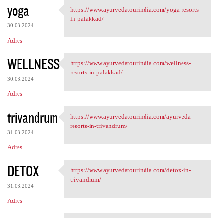
yoga
https://www.ayurvedatourindia.com/yoga-resorts-
https://www.ayurvedatourindia
in-palakkad/
30.03.2024
Adres
WELLNESS
https://www.ayurvedatourindia.com/wellness-
https://www.ayurvedatourindia
resorts-in-palakkad/
30.03.2024
Adres
trivandrum
https://www.ayurvedatourindia.com/ayurveda-
https://www.ayurvedatourindia
resorts-in-trivandrum/
31.03.2024
Adres
DETOX
https://www.ayurvedatourindia.com/detox-in-
https://www.ayurvedatourindia
trivandrum/
31.03.2024
Adres