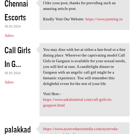
Chennai
I like your post, thanks for providing such an
I like your post, thanks for
amazing article post.
Escorts
Kindly Visit Our Website:
https://www.justring.in
30.03.2024
Adres
Call Girls
You may dine with her at either a fast-food or a fine
You may dine with her at
dining place. Wherever the captivating model Call
In G...
Girls in Gurgaon is available for your sexual needs,
you will feel at ease. A candlelight dinner in
Gurgaon with an angelic call girl might be a
30.03.2024
fantastic experience. You will remember this
Adres
delightful event for the rest of your life.
Visit Here:-
https://www.sakshimittal.com/call-girls-in-
gurgaon.html
palakkad
https://www.ayurvedatourindia.com/ayurveda-
https://www.ayurvedatourindia