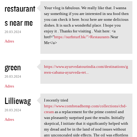
restaurant
Your vlog is fabulous. We really like that. I wanna
Your vlog is fabulous. We
say something if you are interested in sea food then
s near me
you can check it here. bcoz here are some delicious
dishes. It is such a wonderful place. I hope you
enjoy it . Thanks for visiting . Visit here: <a
20.03.2024
href="
https://surfnturf.hk/">Restaurants
Near
Adres
Me</a>
green
https://www.ayurvedatourindia.com/destinations/g
https://www.ayurvedatourindia
reen-cabana-ayurveda-ret...
20.03.2024
Adres
Lilliewag
I recently tried
I recently tried https://www
https://www.cornbreadhemp.com/collections/cbd-
20.03.2024
cream
as a replacement for the prime control and
was pleasantly surprised past the results. Initially
Adres
skeptical, I initiate that it significantly helped with
my dread and be in the land of nod issues without
any unconcealed side effects. The oil was effortless