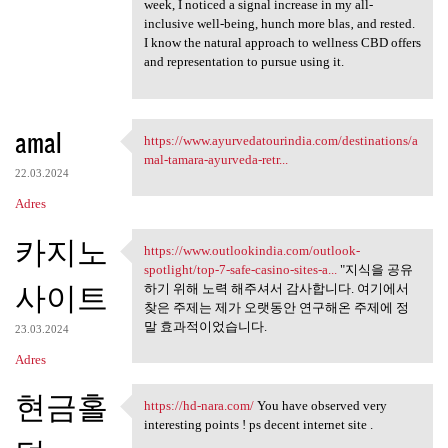
week, I noticed a signal increase in my all-
inclusive well-being, hunch more blas‚ and rested.
I know the natural approach to wellness CBD offers
and representation to pursue using it.
amal
https://www.ayurvedatourindia.com/destinations/a
https://www.ayurvedatourindia
mal-tamara-ayurveda-retr...
22.03.2024
Adres
카지노
https://www.outlookindia.com/outlook-
https://www.outlookindia.com
spotlight/top-7-safe-casino-sites-a...
"지식을 공유
사이트
하기 위해 노력 해주셔서 감사합니다. 여기에서
찾은 주제는 제가 오랫동안 연구해온 주제에 정
말 효과적이었습니다.
23.03.2024
Adres
현금홀
https://hd-nara.com/
You have observed very
https://hd-nara.com/ You have
interesting points ! ps decent internet site .