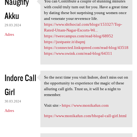
Naughty
You can Contribute a couple of stunning minutes
You can Contribute a couple
with could truly turn out for you. Have a great time
Akku
by dating these hot surprising young women once
and venerate your reverence life.
https://www.shtfsocial.com/blogs/153327/Top-
29.03.2024
Rated-Uttam-Nagar-Escorts-Wi...
Adres
https://tweecampus.com/read-blog/68952
https://justpaste.it/dsqmj
https://connected.linkspreed.com/read-blog/43518
https://www.owink.com/read-blog/64311
Indore Call
So the next time you visit Indore, don't miss out on
So the next time you visit
the opportunity to experience the magic of these
Girl
alluring call girls. Trust us, it will be a night to
remember.
30.03.2024
Visit site:-
https://www.monikafun.com
Adres
https://www.monikafun.com/bhopal-call-girl.html