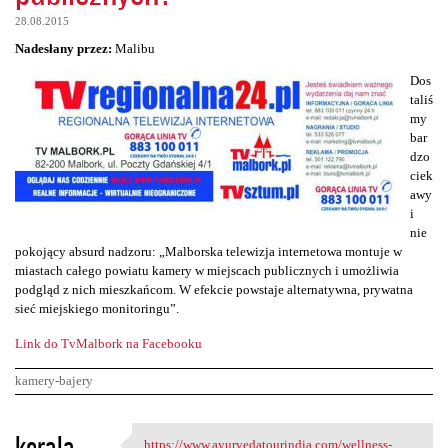
28.08.2015
Nadesłany przez:
Malibu
Dos
taliś
my
bar
dzo
ciek
awy
i
nie
pokojący absurd nadzoru: „Malborska telewizja internetowa montuje w
miastach całego powiatu kamery w miejscach publicznych i umożliwia
podgląd z nich mieszkańcom. W efekcie powstaje alternatywna, prywatna
sieć miejskiego monitoringu”.
Link do TvMalbork na Facebooku
kamery-bajery
K
kerala
https://www.ayurvedatourindia.com/wellness-