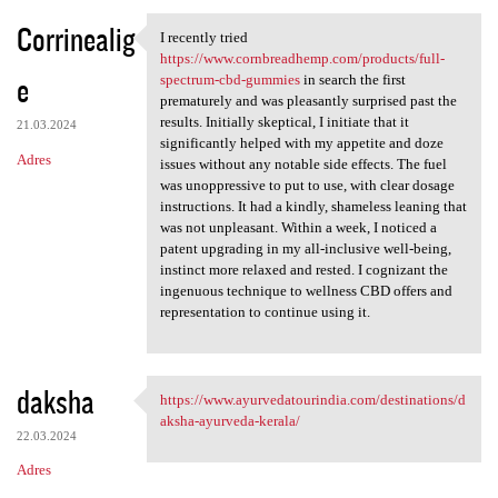
Corrinealig
I recently tried
I recently tried https://www
https://www.cornbreadhemp.com/products/full-
e
spectrum-cbd-gummies
in search the first
prematurely and was pleasantly surprised past the
results. Initially skeptical, I initiate that it
21.03.2024
significantly helped with my appetite and doze
Adres
issues without any notable side effects. The fuel
was unoppressive to put to use, with clear dosage
instructions. It had a kindly, shameless leaning that
was not unpleasant. Within a week, I noticed a
patent upgrading in my all-inclusive well-being,
instinct more relaxed and rested. I cognizant the
ingenuous technique to wellness CBD offers and
representation to continue using it.
daksha
https://www.ayurvedatourindia.com/destinations/d
https://www.ayurvedatourindia
aksha-ayurveda-kerala/
22.03.2024
Adres