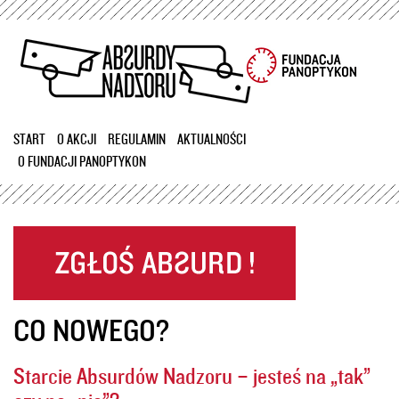
Przejdź
do
treści
START
O AKCJI
REGULAMIN
AKTUALNOŚCI
O FUNDACJI PANOPTYKON
CO NOWEGO?
Starcie Absurdów Nadzoru – jesteś na „tak”