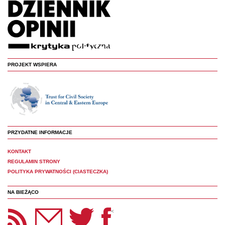
PROJEKT WSPIERA
PRZYDATNE INFORMACJE
KONTAKT
REGULAMIN STRONY
POLITYKA PRYWATNOŚCI (CIASTECZKA)
NA BIEŻĄCO
etter Panoptyka
Twitter
Facebook
<