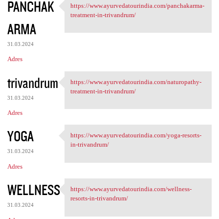
PANCHAK
https://www.ayurvedatourindia.com/panchakarma-
https://www.ayurvedatourindia
treatment-in-trivandrum/
ARMA
31.03.2024
Adres
trivandrum
https://www.ayurvedatourindia.com/naturopathy-
https://www.ayurvedatourindia
treatment-in-trivandrum/
31.03.2024
Adres
YOGA
https://www.ayurvedatourindia.com/yoga-resorts-
https://www.ayurvedatourindia
in-trivandrum/
31.03.2024
Adres
WELLNESS
https://www.ayurvedatourindia.com/wellness-
https://www.ayurvedatourindia
resorts-in-trivandrum/
31.03.2024