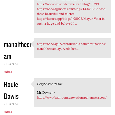
https://www.wowonder.xyz/read-blog/50399
https://www.djjmeets.com/blogs/143489/Choose-
these-beautiful-and-talente...
https://heroes.app/blogs/408093/Mayur-Vihar-is-
such-a-huge-and-beloved-l...
manaltheer
https://www.ayurvedatourindia.com/destinations/
https://www.ayurvedatourindia
manaltheeram-ayurveda-bea...
am
21.03.2024
Adres
Rouie
Oczywiście, że tak..
Oczywiście, że tak..
Mr. Dawis-->
Dawis
https://www.bathroomrenovationsparramatta.com/
21.03.2024
Adres