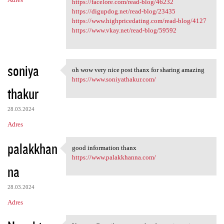
https://facelore.com/read-blog/46232
https://digupdog.net/read-blog/23435
https://www.highpricedating.com/read-blog/4127
https://www.vkay.net/read-blog/59592
soniya
oh wow very nice post thanx for sharing amazing
oh wow very nice post thanx
https://www.soniyathakur.com/
thakur
28.03.2024
Adres
palakkhan
good information thanx
good information thanx
https://www.palakkhanna.com/
na
28.03.2024
Adres