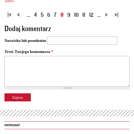
Adres
S
…
4
5
6
7
8
9
10
11
12
…
t
Dodaj komentarz
r
o
Nazwisko lub pseudonim
n
y
Treść Twojego komentarza
*
PATRONAT