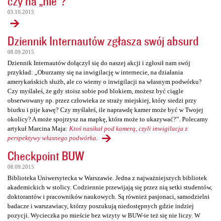
czy na „nie”?
03.10.2015
Dziennik Internautów zgłasza swój absurd
08.09.2015
Dziennik Internautów dołączył się do naszej akcji i zgłosił nam swój
przykład: „Oburzamy się na inwigilację w internecie, na działania
amerykańskich służb, ale co wiemy o inwigilacji na własnym podwórku?
Czy myślałeś, że gdy stoisz sobie pod blokiem, możesz być ciągle
obserwowany np. przez człowieka ze straży miejskiej, który siedzi przy
biurku i pije kawę? Czy myślałeś, ile naprawdę kamer może być w Twojej
okolicy? A może spojrzysz na mapkę, która może to ukazywać?”. Polecamy
artykuł Marcina Maja:
Ktoś nasikał pod kamerą, czyli inwigilacja z
perspektywy własnego podwórka
.
Checkpoint BUW
08.09.2015
Biblioteka Uniwersytecka w Warszawie. Jedna z najważniejszych bibliotek
akademickich w stolicy. Codziennie przewijają się przez nią setki studentów,
doktorantów i pracowników naukowych. Są również pasjonaci, samodzielni
badacze i warszawiacy, którzy poszukują niedostępnych gdzie indziej
pozycji. Wycieczka po mieście bez wizyty w BUW-ie też się nie liczy. W