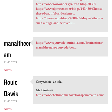
https://www.wowonder.xyz/read-blog/50399
https://www.djjmeets.com/blogs/143489/Choose-
these-beautiful-and-talente...
https://heroes.app/blogs/408093/Mayur-Vihar-is-
such-a-huge-and-beloved-l...
manaltheer
https://www.ayurvedatourindia.com/destinations/
https://www.ayurvedatourindia
manaltheeram-ayurveda-bea...
am
21.03.2024
Adres
Rouie
Oczywiście, że tak..
Oczywiście, że tak..
Mr. Dawis-->
Dawis
https://www.bathroomrenovationsparramatta.com/
21.03.2024
Adres