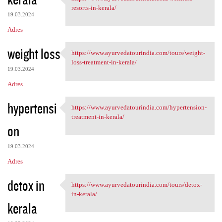
https://www.ayurvedatourindia
o
resorts-in-kerala/
19.03.2024
m
Adres
e
n
weight loss
https://www.ayurvedatourindia.com/tours/weight-
https://www.ayurvedatourindia
t
loss-treatment-in-kerala/
19.03.2024
a
Adres
r
z
hypertensi
https://www.ayurvedatourindia.com/hypertension-
https://www.ayurvedatourindia
e
treatment-in-kerala/
on
19.03.2024
Adres
detox in
https://www.ayurvedatourindia.com/tours/detox-
https://www.ayurvedatourindia
in-kerala/
kerala