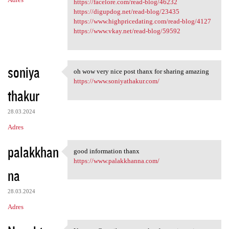
https://facelore.com/read-blog/46232
https://digupdog.net/read-blog/23435
https://www.highpricedating.com/read-blog/4127
https://www.vkay.net/read-blog/59592
soniya
oh wow very nice post thanx for sharing amazing
oh wow very nice post thanx
https://www.soniyathakur.com/
thakur
28.03.2024
Adres
palakkhan
good information thanx
good information thanx
https://www.palakkhanna.com/
na
28.03.2024
Adres