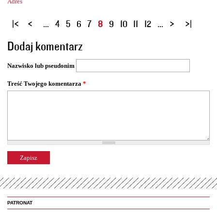
Adres
S
…
4
5
6
7
8
9
10
11
12
…
t
Dodaj komentarz
r
o
Nazwisko lub pseudonim
n
y
Treść Twojego komentarza
*
PATRONAT