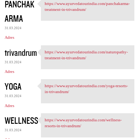
PANCHAK
https://www.ayurvedatourindia.com/panchakarma-
https://www.ayurvedatourindia
treatment-in-trivandrum/
ARMA
31.03.2024
Adres
trivandrum
https://www.ayurvedatourindia.com/naturopathy-
https://www.ayurvedatourindia
treatment-in-trivandrum/
31.03.2024
Adres
YOGA
https://www.ayurvedatourindia.com/yoga-resorts-
https://www.ayurvedatourindia
in-trivandrum/
31.03.2024
Adres
WELLNESS
https://www.ayurvedatourindia.com/wellness-
https://www.ayurvedatourindia
resorts-in-trivandrum/
31.03.2024