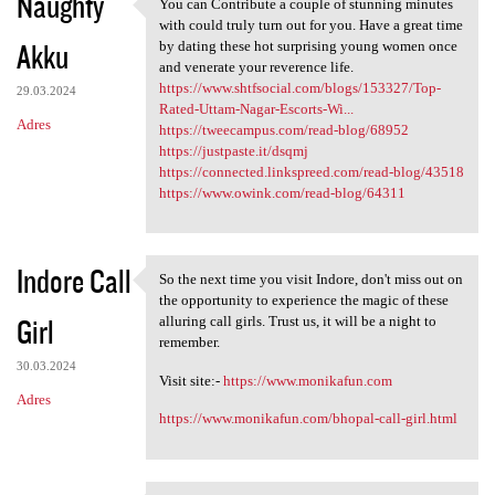
Naughty
You can Contribute a couple of stunning minutes
You can Contribute a couple
with could truly turn out for you. Have a great time
Akku
by dating these hot surprising young women once
and venerate your reverence life.
https://www.shtfsocial.com/blogs/153327/Top-
29.03.2024
Rated-Uttam-Nagar-Escorts-Wi...
Adres
https://tweecampus.com/read-blog/68952
https://justpaste.it/dsqmj
https://connected.linkspreed.com/read-blog/43518
https://www.owink.com/read-blog/64311
Indore Call
So the next time you visit Indore, don't miss out on
So the next time you visit
the opportunity to experience the magic of these
Girl
alluring call girls. Trust us, it will be a night to
remember.
30.03.2024
Visit site:-
https://www.monikafun.com
Adres
https://www.monikafun.com/bhopal-call-girl.html