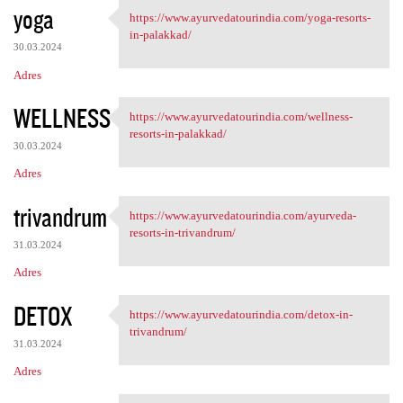
yoga
https://www.ayurvedatourindia.com/yoga-resorts-
https://www.ayurvedatourindia
in-palakkad/
30.03.2024
Adres
WELLNESS
https://www.ayurvedatourindia.com/wellness-
https://www.ayurvedatourindia
resorts-in-palakkad/
30.03.2024
Adres
trivandrum
https://www.ayurvedatourindia.com/ayurveda-
https://www.ayurvedatourindia
resorts-in-trivandrum/
31.03.2024
Adres
DETOX
https://www.ayurvedatourindia.com/detox-in-
https://www.ayurvedatourindia
trivandrum/
31.03.2024
Adres