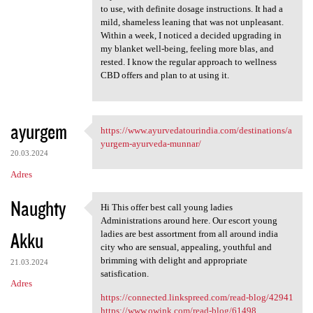
to use, with definite dosage instructions. It had a
mild, shameless leaning that was not unpleasant.
Within a week, I noticed a decided upgrading in
my blanket well-being, feeling more blas‚ and
rested. I know the regular approach to wellness
CBD offers and plan to at using it.
ayurgem
https://www.ayurvedatourindia.com/destinations/a
https://www.ayurvedatourindia
yurgem-ayurveda-munnar/
20.03.2024
Adres
Naughty
Hi This offer best call young ladies
Hi This offer best call young
Administrations around here. Our escort young
Akku
ladies are best assortment from all around india
city who are sensual, appealing, youthful and
brimming with delight and appropriate
21.03.2024
satisfication.
Adres
https://connected.linkspreed.com/read-blog/42941
https://www.owink.com/read-blog/61498