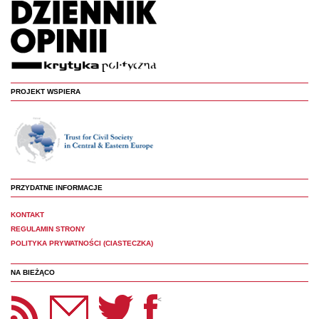
PROJEKT WSPIERA
PRZYDATNE INFORMACJE
KONTAKT
REGULAMIN STRONY
POLITYKA PRYWATNOŚCI (CIASTECZKA)
NA BIEŻĄCO
etter Panoptyka
Twitter
Facebook
<