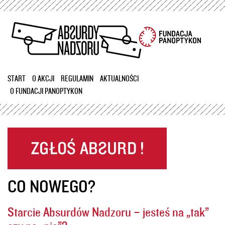
Przejdź
do
treści
START
O AKCJI
REGULAMIN
AKTUALNOŚCI
O FUNDACJI PANOPTYKON
CO NOWEGO?
Starcie Absurdów Nadzoru – jesteś na „tak”