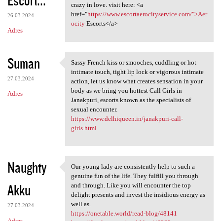
Escort...
crazy in love. visit here: <a
href="
https://www.escortaerocityservice.com/">Aer
26.03.2024
ocity
Escorts</a>
Adres
Suman
Sassy French kiss or smooches, cuddling or hot
Sassy French kiss or smooches
intimate touch, tight lip lock or vigorous intimate
27.03.2024
action, let us know what creates sensation in your
body as we bring you hottest Call Girls in
Adres
Janakpuri, escorts known as the specialists of
sexual encounter.
https://www.delhiqueen.in/janakpuri-call-
girls.html
Naughty
Our young lady are consistently help to such a
Our young lady are
genuine fun of the life. They fulfill you through
Akku
and through. Like you will encounter the top
delight presents and invest the insidious energy as
well as.
27.03.2024
https://onetable.world/read-blog/48141
Adres