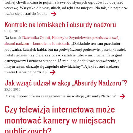
wolnej chwili można tu pójść na kawę, do słynnych ogrodów lub obejrzeć
wystawę. Wszystko dla wszystkich, od ręki i na miejscu. No tak, ale najpierw
trzeba się dostać do środka.
Kontrole na lotniskach i absurdy nadzoru
01.09.2015
Na łamach
Dziennika Opinii, Katarzyna Szymielewicz przedstawia swój
absurd nadzoru – kontrole na lotniskach
: „Dokładnie ten sam przedmiot –
ładowarka, kawałek kabla, but na podwyższonej podeszwie, pasek, kawałek
metalu gdzieś przy ciele, czy coś w kształcie tuby – raz uruchamia sygnał
ostrzegawczy i oznacza stracone 15 minut na dodatkowe sprawdzenie, a
innym razem okazuje się zupełnie niewidzialny”. A jaki absurd nadzoru
uwiera Ciebie najbardziej?
Jak wziąć udział w akcji „Absurdy Nadzoru"?
25.08.2015
Poznaj 5 sposobów na zaangażowanie się w akcję „Absurdy Nadzoru".
Czy telewizja internetowa może
montować kamery w miejscach
publicznych?