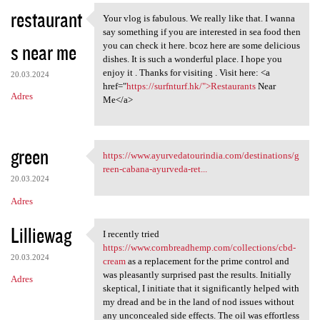
restaurant
Your vlog is fabulous. We really like that. I wanna
Your vlog is fabulous. We
say something if you are interested in sea food then
s near me
you can check it here. bcoz here are some delicious
dishes. It is such a wonderful place. I hope you
enjoy it . Thanks for visiting . Visit here: <a
20.03.2024
href="
https://surfnturf.hk/">Restaurants
Near
Adres
Me</a>
green
https://www.ayurvedatourindia.com/destinations/g
https://www.ayurvedatourindia
reen-cabana-ayurveda-ret...
20.03.2024
Adres
Lilliewag
I recently tried
I recently tried https://www
https://www.cornbreadhemp.com/collections/cbd-
20.03.2024
cream
as a replacement for the prime control and
was pleasantly surprised past the results. Initially
Adres
skeptical, I initiate that it significantly helped with
my dread and be in the land of nod issues without
any unconcealed side effects. The oil was effortless