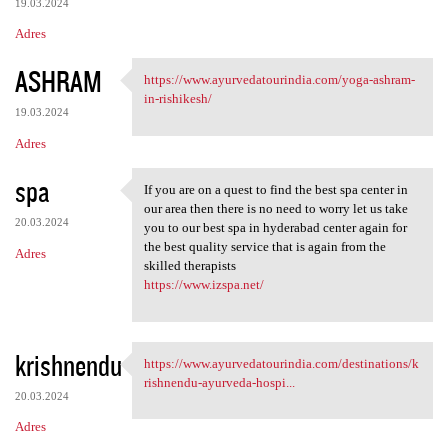
19.03.2024
Adres
ASHRAM
https://www.ayurvedatourindia.com/yoga-ashram-
https://www.ayurvedatourindia
in-rishikesh/
19.03.2024
Adres
spa
If you are on a quest to find the best spa center in
If you are on a quest to find
our area then there is no need to worry let us take
20.03.2024
you to our best spa in hyderabad center again for
the best quality service that is again from the
Adres
skilled therapists
https://www.izspa.net/
krishnendu
https://www.ayurvedatourindia.com/destinations/k
https://www.ayurvedatourindia
rishnendu-ayurveda-hospi...
20.03.2024
Adres