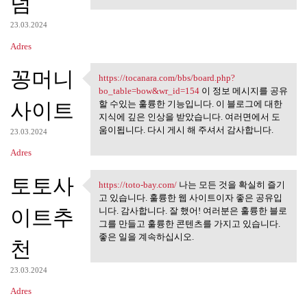
덤
23.03.2024
Adres
꽁머니
https://tocanara.com/bbs/board.php?
https://tocanara.com/bbs
bo_table=bow&wr_id=154
이 정보 메시지를 공유
사이트
할 수있는 훌륭한 기능입니다. 이 블로그에 대한
지식에 깊은 인상을 받았습니다. 여러면에서 도
움이됩니다. 다시 게시 해 주셔서 감사합니다.
23.03.2024
Adres
토토사
https://toto-bay.com/
나는 모든 것을 확실히 즐기
https://toto-bay.com/ 나는 모든
고 있습니다. 훌륭한 웹 사이트이자 좋은 공유입
이트추
니다. 감사합니다. 잘 했어! 여러분은 훌륭한 블로
그를 만들고 훌륭한 콘텐츠를 가지고 있습니다.
좋은 일을 계속하십시오.
천
23.03.2024
Adres