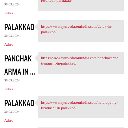
resorts-in-palakkad/
30.03.2024
Adres
PALAKKAD
https://www.ayurvedatourindia.com/detox-in-
https://www.ayurvedatourindia
palakkad/
30.03.2024
Adres
PANCHAK
https://www.ayurvedatourindia.com/panchakarma-
https://www.ayurvedatourindia
treatment-in-palakkad/
ARMA IN ...
30.03.2024
Adres
PALAKKAD
https://www.ayurvedatourindia.com/naturopathy-
https://www.ayurvedatourindia
treatment-in-palakkad/
30.03.2024
Adres