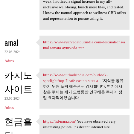
week, I noticed a signal increase in my all-
inclusive well-being, hunch more blas‚ and rested.
I know the natural approach to wellness CBD offers
and representation to pursue using it.
amal
https://www.ayurvedatourindia.com/destinations/a
https://www.ayurvedatourindia
mal-tamara-ayurveda-retr...
22.03.2024
Adres
카지노
https://www.outlookindia.com/outlook-
https://www.outlookindia.com
spotlight/top-7-safe-casino-sites-a...
"지식을 공유
사이트
하기 위해 노력 해주셔서 감사합니다. 여기에서
찾은 주제는 제가 오랫동안 연구해온 주제에 정
말 효과적이었습니다.
23.03.2024
Adres
현금홀
https://hd-nara.com/
You have observed very
https://hd-nara.com/ You have
interesting points ! ps decent internet site .