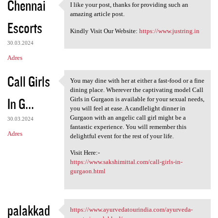
Chennai
I like your post, thanks for providing such an
I like your post, thanks for
amazing article post.
Escorts
Kindly Visit Our Website:
https://www.justring.in
30.03.2024
Adres
Call Girls
You may dine with her at either a fast-food or a fine
You may dine with her at
dining place. Wherever the captivating model Call
In G...
Girls in Gurgaon is available for your sexual needs,
you will feel at ease. A candlelight dinner in
Gurgaon with an angelic call girl might be a
30.03.2024
fantastic experience. You will remember this
Adres
delightful event for the rest of your life.
Visit Here:-
https://www.sakshimittal.com/call-girls-in-
gurgaon.html
palakkad
https://www.ayurvedatourindia.com/ayurveda-
https://www.ayurvedatourindia