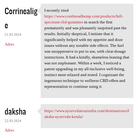
Corrinealig
I recently tried
I recently tried https://www
https://www.cornbreadhemp.com/products/full-
e
spectrum-cbd-gummies
in search the first
prematurely and was pleasantly surprised past the
results. Initially skeptical, I initiate that it
21.03.2024
significantly helped with my appetite and doze
Adres
issues without any notable side effects. The fuel
was unoppressive to put to use, with clear dosage
instructions. It had a kindly, shameless leaning that
was not unpleasant. Within a week, I noticed a
patent upgrading in my all-inclusive well-being,
instinct more relaxed and rested. I cognizant the
ingenuous technique to wellness CBD offers and
representation to continue using it.
daksha
https://www.ayurvedatourindia.com/destinations/d
https://www.ayurvedatourindia
aksha-ayurveda-kerala/
22.03.2024
Adres