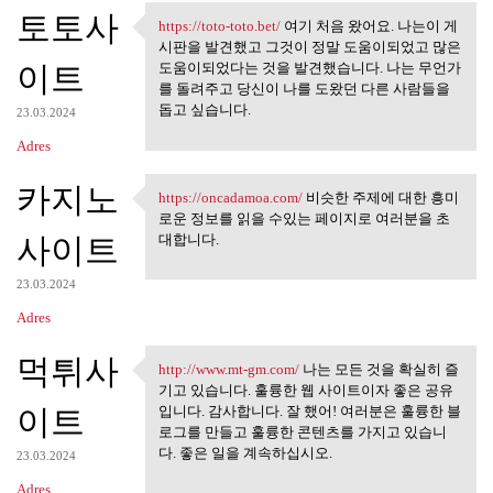
토토사
https://toto-toto.bet/
여기 처음 왔어요. 나는이 게
https://toto-toto.bet/ 여기 처음
시판을 발견했고 그것이 정말 도움이되었고 많은
이트
도움이되었다는 것을 발견했습니다. 나는 무언가
를 돌려주고 당신이 나를 도왔던 다른 사람들을
돕고 싶습니다.
23.03.2024
Adres
카지노
https://oncadamoa.com/
비슷한 주제에 대한 흥미
https://oncadamoa.com/ 비슷한
로운 정보를 읽을 수있는 페이지로 여러분을 초
사이트
대합니다.
23.03.2024
Adres
먹튀사
http://www.mt-gm.com/
나는 모든 것을 확실히 즐
http://www.mt-gm.com/ 나는 모든
기고 있습니다. 훌륭한 웹 사이트이자 좋은 공유
이트
입니다. 감사합니다. 잘 했어! 여러분은 훌륭한 블
로그를 만들고 훌륭한 콘텐츠를 가지고 있습니
다. 좋은 일을 계속하십시오.
23.03.2024
Adres