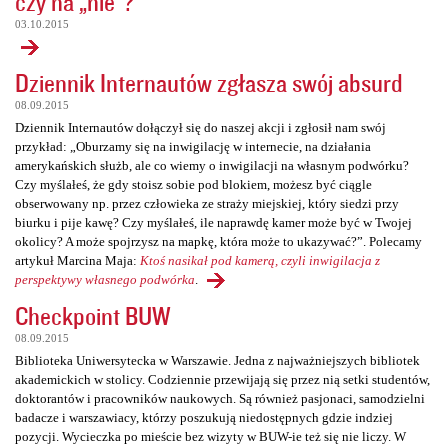
czy na „nie”?
03.10.2015
Dziennik Internautów zgłasza swój absurd
08.09.2015
Dziennik Internautów dołączył się do naszej akcji i zgłosił nam swój
przykład: „Oburzamy się na inwigilację w internecie, na działania
amerykańskich służb, ale co wiemy o inwigilacji na własnym podwórku?
Czy myślałeś, że gdy stoisz sobie pod blokiem, możesz być ciągle
obserwowany np. przez człowieka ze straży miejskiej, który siedzi przy
biurku i pije kawę? Czy myślałeś, ile naprawdę kamer może być w Twojej
okolicy? A może spojrzysz na mapkę, która może to ukazywać?”. Polecamy
artykuł Marcina Maja:
Ktoś nasikał pod kamerą, czyli inwigilacja z
perspektywy własnego podwórka
.
Checkpoint BUW
08.09.2015
Biblioteka Uniwersytecka w Warszawie. Jedna z najważniejszych bibliotek
akademickich w stolicy. Codziennie przewijają się przez nią setki studentów,
doktorantów i pracowników naukowych. Są również pasjonaci, samodzielni
badacze i warszawiacy, którzy poszukują niedostępnych gdzie indziej
pozycji. Wycieczka po mieście bez wizyty w BUW-ie też się nie liczy. W