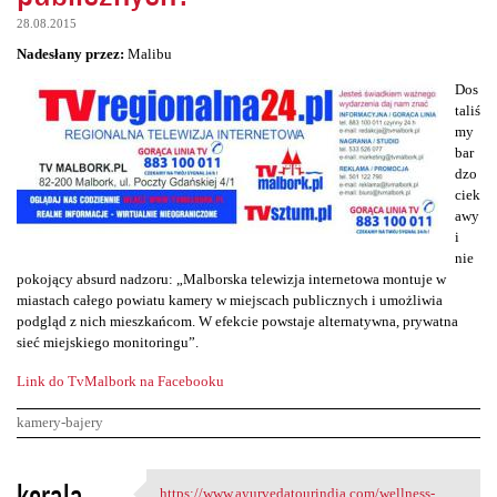
28.08.2015
Nadesłany przez:
Malibu
Dos
taliś
my
bar
dzo
ciek
awy
i
nie
pokojący absurd nadzoru: „Malborska telewizja internetowa montuje w
miastach całego powiatu kamery w miejscach publicznych i umożliwia
podgląd z nich mieszkańcom. W efekcie powstaje alternatywna, prywatna
sieć miejskiego monitoringu”.
Link do TvMalbork na Facebooku
kamery-bajery
K
kerala
https://www.ayurvedatourindia.com/wellness-