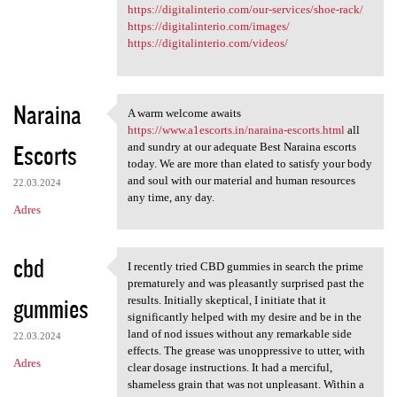
https://digitalinterio.com/our-services/shoe-rack/
https://digitalinterio.com/images/
https://digitalinterio.com/videos/
Naraina
A warm welcome awaits
A warm welcome awaits https:/
https://www.a1escorts.in/naraina-escorts.html
all
Escorts
and sundry at our adequate Best Naraina escorts
today. We are more than elated to satisfy your body
and soul with our material and human resources
22.03.2024
any time, any day.
Adres
cbd
I recently tried CBD gummies in search the prime
I recently tried CBD gummies
prematurely and was pleasantly surprised past the
gummies
results. Initially skeptical, I initiate that it
significantly helped with my desire and be in the
land of nod issues without any remarkable side
22.03.2024
effects. The grease was unoppressive to utter, with
Adres
clear dosage instructions. It had a merciful,
shameless grain that was not unpleasant. Within a