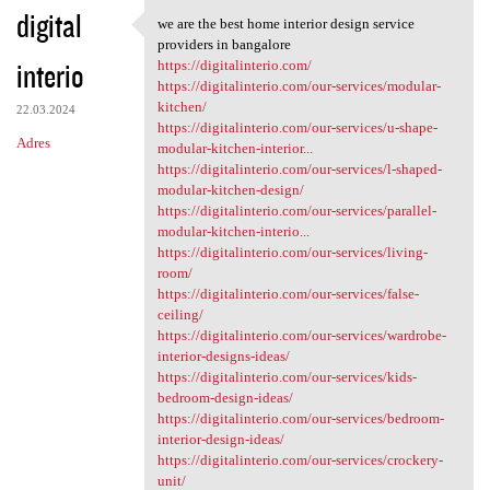
digital
we are the best home interior design service
we are the best home interior
providers in bangalore
interio
https://digitalinterio.com/
https://digitalinterio.com/our-services/modular-
kitchen/
22.03.2024
https://digitalinterio.com/our-services/u-shape-
Adres
modular-kitchen-interior...
https://digitalinterio.com/our-services/l-shaped-
modular-kitchen-design/
https://digitalinterio.com/our-services/parallel-
modular-kitchen-interio...
https://digitalinterio.com/our-services/living-
room/
https://digitalinterio.com/our-services/false-
ceiling/
https://digitalinterio.com/our-services/wardrobe-
interior-designs-ideas/
https://digitalinterio.com/our-services/kids-
bedroom-design-ideas/
https://digitalinterio.com/our-services/bedroom-
interior-design-ideas/
https://digitalinterio.com/our-services/crockery-
unit/