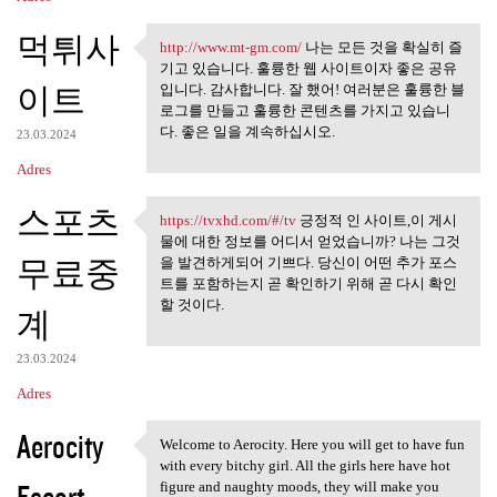
먹튀사
http://www.mt-gm.com/
나는 모든 것을 확실히 즐
http://www.mt-gm.com/ 나는 모든
기고 있습니다. 훌륭한 웹 사이트이자 좋은 공유
이트
입니다. 감사합니다. 잘 했어! 여러분은 훌륭한 블
로그를 만들고 훌륭한 콘텐츠를 가지고 있습니
다. 좋은 일을 계속하십시오.
23.03.2024
Adres
스포츠
https://tvxhd.com/#/tv
긍정적 인 사이트,이 게시
https://tvxhd.com/#/tv 긍정적 인
물에 대한 정보를 어디서 얻었습니까? 나는 그것
무료중
을 발견하게되어 기쁘다. 당신이 어떤 추가 포스
트를 포함하는지 곧 확인하기 위해 곧 다시 확인
할 것이다.
계
23.03.2024
Adres
Aerocity
Welcome to Aerocity. Here you will get to have fun
Welcome to Aerocity. Here you
with every bitchy girl. All the girls here have hot
figure and naughty moods, they will make you