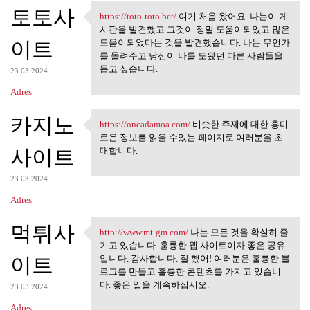
토토사
https://toto-toto.bet/
여기 처음 왔어요. 나는이 게
https://toto-toto.bet/ 여기 처음
시판을 발견했고 그것이 정말 도움이되었고 많은
이트
도움이되었다는 것을 발견했습니다. 나는 무언가
를 돌려주고 당신이 나를 도왔던 다른 사람들을
돕고 싶습니다.
23.03.2024
Adres
카지노
https://oncadamoa.com/
비슷한 주제에 대한 흥미
https://oncadamoa.com/ 비슷한
로운 정보를 읽을 수있는 페이지로 여러분을 초
사이트
대합니다.
23.03.2024
Adres
먹튀사
http://www.mt-gm.com/
나는 모든 것을 확실히 즐
http://www.mt-gm.com/ 나는 모든
기고 있습니다. 훌륭한 웹 사이트이자 좋은 공유
이트
입니다. 감사합니다. 잘 했어! 여러분은 훌륭한 블
로그를 만들고 훌륭한 콘텐츠를 가지고 있습니
다. 좋은 일을 계속하십시오.
23.03.2024
Adres