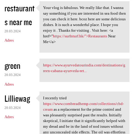
restaurant
Your vlog is fabulous. We really like that. I wanna
Your vlog is fabulous. We
say something if you are interested in sea food then
s near me
you can check it here. bcoz here are some delicious
dishes. It is such a wonderful place. I hope you
enjoy it . Thanks for visiting . Visit here: <a
20.03.2024
href="
https://surfnturf.hk/">Restaurants
Near
Adres
Me</a>
green
https://www.ayurvedatourindia.com/destinations/g
https://www.ayurvedatourindia
reen-cabana-ayurveda-ret...
20.03.2024
Adres
Lilliewag
I recently tried
I recently tried https://www
https://www.cornbreadhemp.com/collections/cbd-
20.03.2024
cream
as a replacement for the prime control and
was pleasantly surprised past the results. Initially
Adres
skeptical, I initiate that it significantly helped with
my dread and be in the land of nod issues without
any unconcealed side effects. The oil was effortless