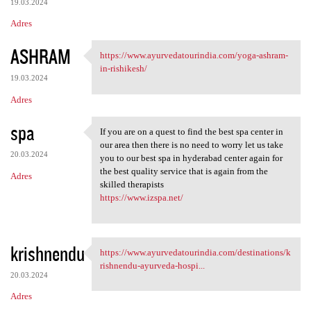
19.03.2024
Adres
ASHRAM
https://www.ayurvedatourindia.com/yoga-ashram-
https://www.ayurvedatourindia
in-rishikesh/
19.03.2024
Adres
spa
If you are on a quest to find the best spa center in
If you are on a quest to find
our area then there is no need to worry let us take
20.03.2024
you to our best spa in hyderabad center again for
the best quality service that is again from the
Adres
skilled therapists
https://www.izspa.net/
krishnendu
https://www.ayurvedatourindia.com/destinations/k
https://www.ayurvedatourindia
rishnendu-ayurveda-hospi...
20.03.2024
Adres