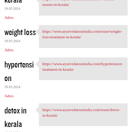
https://www.ayurvedatourindia
o
resorts-in-kerala/
19.03.2024
m
Adres
e
n
weight loss
https://www.ayurvedatourindia.com/tours/weight-
https://www.ayurvedatourindia
t
loss-treatment-in-kerala/
19.03.2024
a
Adres
r
z
hypertensi
https://www.ayurvedatourindia.com/hypertension-
https://www.ayurvedatourindia
e
treatment-in-kerala/
on
19.03.2024
Adres
detox in
https://www.ayurvedatourindia.com/tours/detox-
https://www.ayurvedatourindia
in-kerala/
kerala