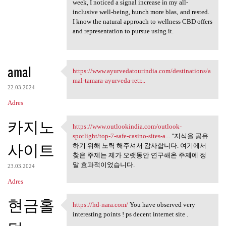
week, I noticed a signal increase in my all-
inclusive well-being, hunch more blas‚ and rested.
I know the natural approach to wellness CBD offers
and representation to pursue using it.
amal
https://www.ayurvedatourindia.com/destinations/a
https://www.ayurvedatourindia
mal-tamara-ayurveda-retr...
22.03.2024
Adres
카지노
https://www.outlookindia.com/outlook-
https://www.outlookindia.com
spotlight/top-7-safe-casino-sites-a...
"지식을 공유
사이트
하기 위해 노력 해주셔서 감사합니다. 여기에서
찾은 주제는 제가 오랫동안 연구해온 주제에 정
말 효과적이었습니다.
23.03.2024
Adres
현금홀
https://hd-nara.com/
You have observed very
https://hd-nara.com/ You have
interesting points ! ps decent internet site .