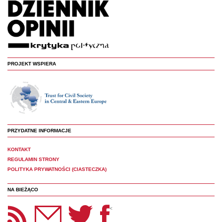
PROJEKT WSPIERA
PRZYDATNE INFORMACJE
KONTAKT
REGULAMIN STRONY
POLITYKA PRYWATNOŚCI (CIASTECZKA)
NA BIEŻĄCO
etter Panoptyka
Twitter
Facebook
<