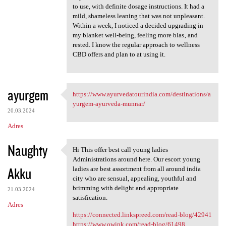
to use, with definite dosage instructions. It had a
mild, shameless leaning that was not unpleasant.
Within a week, I noticed a decided upgrading in
my blanket well-being, feeling more blas‚ and
rested. I know the regular approach to wellness
CBD offers and plan to at using it.
ayurgem
https://www.ayurvedatourindia.com/destinations/a
https://www.ayurvedatourindia
yurgem-ayurveda-munnar/
20.03.2024
Adres
Naughty
Hi This offer best call young ladies
Hi This offer best call young
Administrations around here. Our escort young
Akku
ladies are best assortment from all around india
city who are sensual, appealing, youthful and
brimming with delight and appropriate
21.03.2024
satisfication.
Adres
https://connected.linkspreed.com/read-blog/42941
https://www.owink.com/read-blog/61498