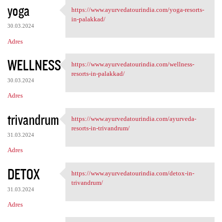
yoga
https://www.ayurvedatourindia.com/yoga-resorts-
https://www.ayurvedatourindia
in-palakkad/
30.03.2024
Adres
WELLNESS
https://www.ayurvedatourindia.com/wellness-
https://www.ayurvedatourindia
resorts-in-palakkad/
30.03.2024
Adres
trivandrum
https://www.ayurvedatourindia.com/ayurveda-
https://www.ayurvedatourindia
resorts-in-trivandrum/
31.03.2024
Adres
DETOX
https://www.ayurvedatourindia.com/detox-in-
https://www.ayurvedatourindia
trivandrum/
31.03.2024
Adres