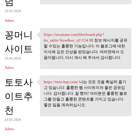
덤
23.03.2024
Adres
꽁머니
https://tocanara.com/bbs/board.php?
https://tocanara.com/bbs
bo_table=bow&wr_id=154
이 정보 메시지를 공유
사이트
할 수있는 훌륭한 기능입니다. 이 블로그에 대한
지식에 깊은 인상을 받았습니다. 여러면에서 도
움이됩니다. 다시 게시 해 주셔서 감사합니다.
23.03.2024
Adres
토토사
https://toto-bay.com/
나는 모든 것을 확실히 즐기
https://toto-bay.com/ 나는 모든
고 있습니다. 훌륭한 웹 사이트이자 좋은 공유입
이트추
니다. 감사합니다. 잘 했어! 여러분은 훌륭한 블로
그를 만들고 훌륭한 콘텐츠를 가지고 있습니다.
좋은 일을 계속하십시오.
천
23.03.2024
Adres