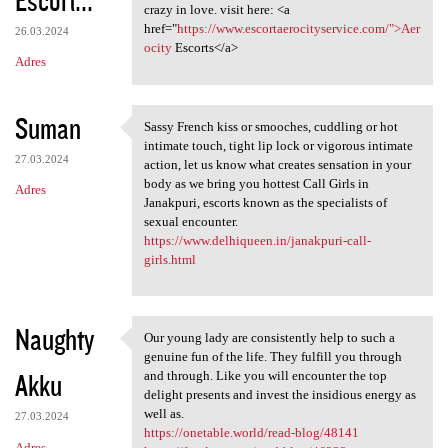
Escort...
crazy in love. visit here: <a
href="
https://www.escortaerocityservice.com/">Aer
26.03.2024
ocity
Escorts</a>
Adres
Suman
Sassy French kiss or smooches, cuddling or hot
Sassy French kiss or smooches
intimate touch, tight lip lock or vigorous intimate
27.03.2024
action, let us know what creates sensation in your
body as we bring you hottest Call Girls in
Adres
Janakpuri, escorts known as the specialists of
sexual encounter.
https://www.delhiqueen.in/janakpuri-call-
girls.html
Naughty
Our young lady are consistently help to such a
Our young lady are
genuine fun of the life. They fulfill you through
Akku
and through. Like you will encounter the top
delight presents and invest the insidious energy as
well as.
27.03.2024
https://onetable.world/read-blog/48141
Adres