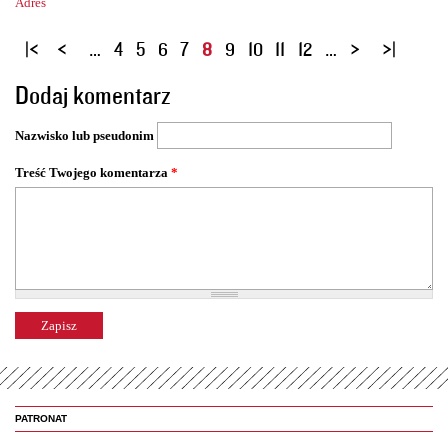
Adres
S
…
4
5
6
7
8
9
10
11
12
…
t
Dodaj komentarz
r
o
Nazwisko lub pseudonim
n
y
Treść Twojego komentarza
*
PATRONAT