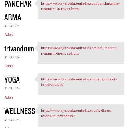
PANCHAK
https://www.ayurvedatourindia.com/panchakarma-
https://www.ayurvedatourindia
treatment-in-trivandrum/
ARMA
31.03.2024
Adres
trivandrum
https://www.ayurvedatourindia.com/naturopathy-
https://www.ayurvedatourindia
treatment-in-trivandrum/
31.03.2024
Adres
YOGA
https://www.ayurvedatourindia.com/yoga-resorts-
https://www.ayurvedatourindia
in-trivandrum/
31.03.2024
Adres
WELLNESS
https://www.ayurvedatourindia.com/wellness-
https://www.ayurvedatourindia
resorts-in-trivandrum/
31.03.2024