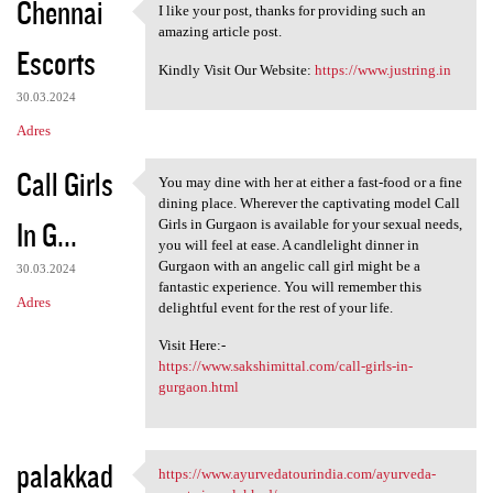
Chennai
I like your post, thanks for providing such an
I like your post, thanks for
amazing article post.
Escorts
Kindly Visit Our Website:
https://www.justring.in
30.03.2024
Adres
Call Girls
You may dine with her at either a fast-food or a fine
You may dine with her at
dining place. Wherever the captivating model Call
In G...
Girls in Gurgaon is available for your sexual needs,
you will feel at ease. A candlelight dinner in
Gurgaon with an angelic call girl might be a
30.03.2024
fantastic experience. You will remember this
Adres
delightful event for the rest of your life.
Visit Here:-
https://www.sakshimittal.com/call-girls-in-
gurgaon.html
palakkad
https://www.ayurvedatourindia.com/ayurveda-
https://www.ayurvedatourindia