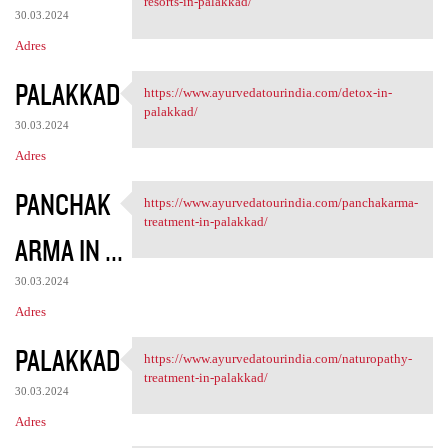
resorts-in-palakkad/
30.03.2024
Adres
PALAKKAD
https://www.ayurvedatourindia.com/detox-in-
https://www.ayurvedatourindia
palakkad/
30.03.2024
Adres
PANCHAK
https://www.ayurvedatourindia.com/panchakarma-
https://www.ayurvedatourindia
treatment-in-palakkad/
ARMA IN ...
30.03.2024
Adres
PALAKKAD
https://www.ayurvedatourindia.com/naturopathy-
https://www.ayurvedatourindia
treatment-in-palakkad/
30.03.2024
Adres