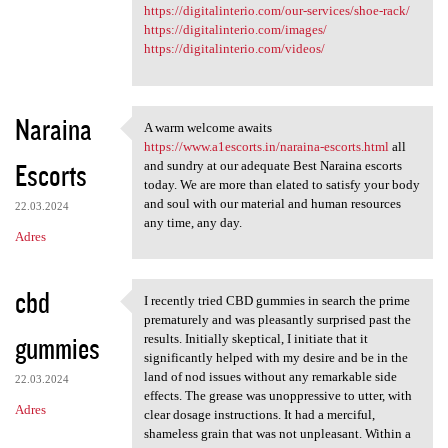
https://digitalinterio.com/our-services/shoe-rack/
https://digitalinterio.com/images/
https://digitalinterio.com/videos/
Naraina
A warm welcome awaits
A warm welcome awaits https:/
https://www.a1escorts.in/naraina-escorts.html
all
Escorts
and sundry at our adequate Best Naraina escorts
today. We are more than elated to satisfy your body
and soul with our material and human resources
22.03.2024
any time, any day.
Adres
cbd
I recently tried CBD gummies in search the prime
I recently tried CBD gummies
prematurely and was pleasantly surprised past the
gummies
results. Initially skeptical, I initiate that it
significantly helped with my desire and be in the
land of nod issues without any remarkable side
22.03.2024
effects. The grease was unoppressive to utter, with
Adres
clear dosage instructions. It had a merciful,
shameless grain that was not unpleasant. Within a