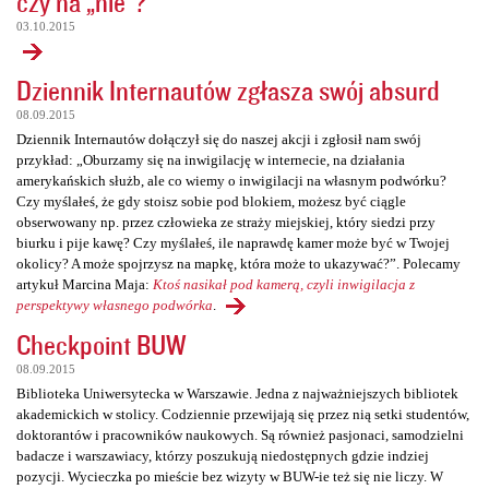
czy na „nie”?
03.10.2015
Dziennik Internautów zgłasza swój absurd
08.09.2015
Dziennik Internautów dołączył się do naszej akcji i zgłosił nam swój
przykład: „Oburzamy się na inwigilację w internecie, na działania
amerykańskich służb, ale co wiemy o inwigilacji na własnym podwórku?
Czy myślałeś, że gdy stoisz sobie pod blokiem, możesz być ciągle
obserwowany np. przez człowieka ze straży miejskiej, który siedzi przy
biurku i pije kawę? Czy myślałeś, ile naprawdę kamer może być w Twojej
okolicy? A może spojrzysz na mapkę, która może to ukazywać?”. Polecamy
artykuł Marcina Maja:
Ktoś nasikał pod kamerą, czyli inwigilacja z
perspektywy własnego podwórka
.
Checkpoint BUW
08.09.2015
Biblioteka Uniwersytecka w Warszawie. Jedna z najważniejszych bibliotek
akademickich w stolicy. Codziennie przewijają się przez nią setki studentów,
doktorantów i pracowników naukowych. Są również pasjonaci, samodzielni
badacze i warszawiacy, którzy poszukują niedostępnych gdzie indziej
pozycji. Wycieczka po mieście bez wizyty w BUW-ie też się nie liczy. W