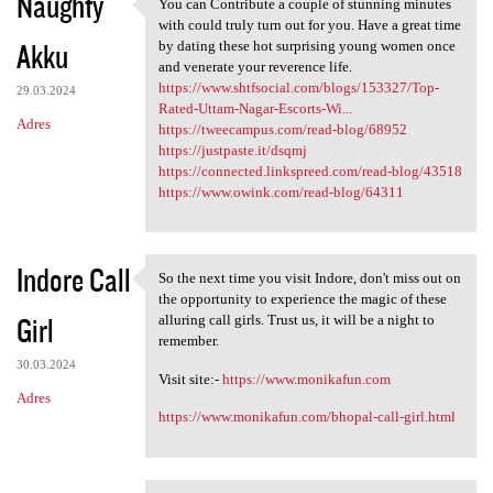
Naughty
You can Contribute a couple of stunning minutes
You can Contribute a couple
with could truly turn out for you. Have a great time
Akku
by dating these hot surprising young women once
and venerate your reverence life.
https://www.shtfsocial.com/blogs/153327/Top-
29.03.2024
Rated-Uttam-Nagar-Escorts-Wi...
Adres
https://tweecampus.com/read-blog/68952
https://justpaste.it/dsqmj
https://connected.linkspreed.com/read-blog/43518
https://www.owink.com/read-blog/64311
Indore Call
So the next time you visit Indore, don't miss out on
So the next time you visit
the opportunity to experience the magic of these
Girl
alluring call girls. Trust us, it will be a night to
remember.
30.03.2024
Visit site:-
https://www.monikafun.com
Adres
https://www.monikafun.com/bhopal-call-girl.html