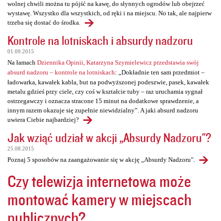
wolnej chwili można tu pójść na kawę, do słynnych ogrodów lub obejrzeć
wystawę. Wszystko dla wszystkich, od ręki i na miejscu. No tak, ale najpierw
trzeba się dostać do środka.
Kontrole na lotniskach i absurdy nadzoru
01.09.2015
Na łamach
Dziennika Opinii, Katarzyna Szymielewicz przedstawia swój
absurd nadzoru – kontrole na lotniskach
: „Dokładnie ten sam przedmiot –
ładowarka, kawałek kabla, but na podwyższonej podeszwie, pasek, kawałek
metalu gdzieś przy ciele, czy coś w kształcie tuby – raz uruchamia sygnał
ostrzegawczy i oznacza stracone 15 minut na dodatkowe sprawdzenie, a
innym razem okazuje się zupełnie niewidzialny”. A jaki absurd nadzoru
uwiera Ciebie najbardziej?
Jak wziąć udział w akcji „Absurdy Nadzoru"?
25.08.2015
Poznaj 5 sposobów na zaangażowanie się w akcję „Absurdy Nadzoru".
Czy telewizja internetowa może
montować kamery w miejscach
publicznych?