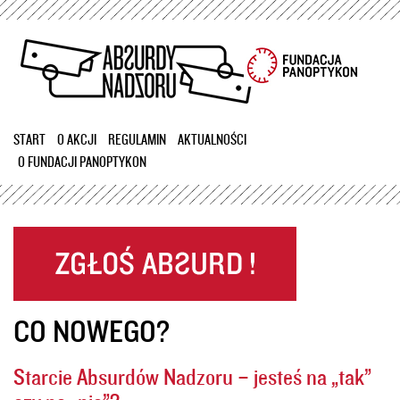
Przejdź
do
treści
START
O AKCJI
REGULAMIN
AKTUALNOŚCI
O FUNDACJI PANOPTYKON
CO NOWEGO?
Starcie Absurdów Nadzoru – jesteś na „tak”