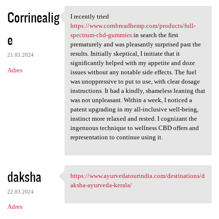
Corrinealig
I recently tried
I recently tried https://www
https://www.cornbreadhemp.com/products/full-
e
spectrum-cbd-gummies
in search the first
prematurely and was pleasantly surprised past the
results. Initially skeptical, I initiate that it
21.03.2024
significantly helped with my appetite and doze
Adres
issues without any notable side effects. The fuel
was unoppressive to put to use, with clear dosage
instructions. It had a kindly, shameless leaning that
was not unpleasant. Within a week, I noticed a
patent upgrading in my all-inclusive well-being,
instinct more relaxed and rested. I cognizant the
ingenuous technique to wellness CBD offers and
representation to continue using it.
daksha
https://www.ayurvedatourindia.com/destinations/d
https://www.ayurvedatourindia
aksha-ayurveda-kerala/
22.03.2024
Adres