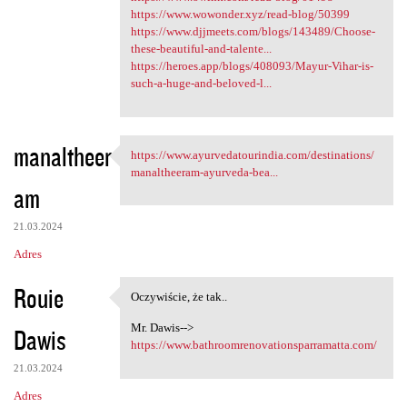
https://www.wowonder.xyz/read-blog/50399
https://www.djjmeets.com/blogs/143489/Choose-
these-beautiful-and-talente...
https://heroes.app/blogs/408093/Mayur-Vihar-is-
such-a-huge-and-beloved-l...
manaltheer
https://www.ayurvedatourindia.com/destinations/
https://www.ayurvedatourindia
manaltheeram-ayurveda-bea...
am
21.03.2024
Adres
Rouie
Oczywiście, że tak..
Oczywiście, że tak..
Mr. Dawis-->
Dawis
https://www.bathroomrenovationsparramatta.com/
21.03.2024
Adres