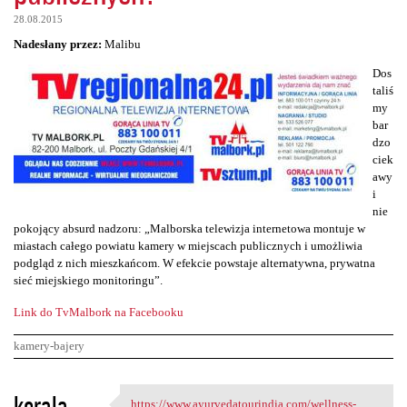
28.08.2015
Nadesłany przez:
Malibu
Dos
taliś
my
bar
dzo
ciek
awy
i
nie
pokojący absurd nadzoru: „Malborska telewizja internetowa montuje w
miastach całego powiatu kamery w miejscach publicznych i umożliwia
podgląd z nich mieszkańcom. W efekcie powstaje alternatywna, prywatna
sieć miejskiego monitoringu”.
Link do TvMalbork na Facebooku
kamery-bajery
K
kerala
https://www.ayurvedatourindia.com/wellness-