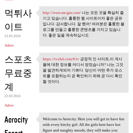
먹튀사
http://www.mt-gm.com/
나는 모든 것을 확실히 즐
http://www.mt-gm.com/ 나는 모든
기고 있습니다. 훌륭한 웹 사이트이자 좋은 공유
이트
입니다. 감사합니다. 잘 했어! 여러분은 훌륭한 블
로그를 만들고 훌륭한 콘텐츠를 가지고 있습니
다. 좋은 일을 계속하십시오.
23.03.2024
Adres
스포츠
https://tvxhd.com/#/tv
긍정적 인 사이트,이 게시
https://tvxhd.com/#/tv 긍정적 인
물에 대한 정보를 어디서 얻었습니까? 나는 그것
무료중
을 발견하게되어 기쁘다. 당신이 어떤 추가 포스
트를 포함하는지 곧 확인하기 위해 곧 다시 확인
할 것이다.
계
23.03.2024
Adres
Aerocity
Welcome to Aerocity. Here you will get to have fun
Welcome to Aerocity. Here you
with every bitchy girl. All the girls here have hot
figure and naughty moods, they will make you