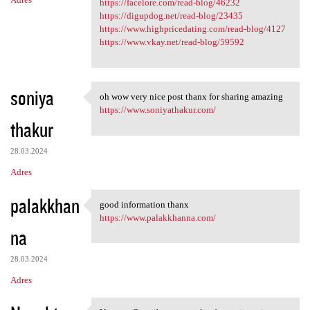
https://facelore.com/read-blog/46232
https://digupdog.net/read-blog/23435
https://www.highpricedating.com/read-blog/4127
https://www.vkay.net/read-blog/59592
soniya
oh wow very nice post thanx for sharing amazing
oh wow very nice post thanx
https://www.soniyathakur.com/
thakur
28.03.2024
Adres
palakkhan
good information thanx
good information thanx
https://www.palakkhanna.com/
na
28.03.2024
Adres