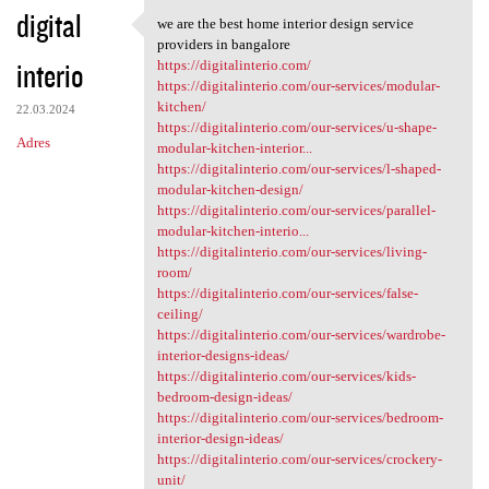
digital
we are the best home interior design service
we are the best home interior
providers in bangalore
interio
https://digitalinterio.com/
https://digitalinterio.com/our-services/modular-
kitchen/
22.03.2024
https://digitalinterio.com/our-services/u-shape-
Adres
modular-kitchen-interior...
https://digitalinterio.com/our-services/l-shaped-
modular-kitchen-design/
https://digitalinterio.com/our-services/parallel-
modular-kitchen-interio...
https://digitalinterio.com/our-services/living-
room/
https://digitalinterio.com/our-services/false-
ceiling/
https://digitalinterio.com/our-services/wardrobe-
interior-designs-ideas/
https://digitalinterio.com/our-services/kids-
bedroom-design-ideas/
https://digitalinterio.com/our-services/bedroom-
interior-design-ideas/
https://digitalinterio.com/our-services/crockery-
unit/