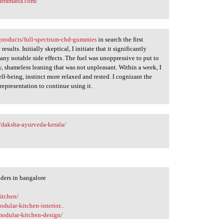
arramatta.com/
products/full-spectrum-cbd-gummies
in search the first
sults. Initially skeptical, I initiate that it significantly
any notable side effects. The fuel was unoppressive to put to
ly, shameless leaning that was not unpleasant. Within a week, I
ll-being, instinct more relaxed and rested. I cognizant the
epresentation to continue using it.
/daksha-ayurveda-kerala/
iders in bangalore
kitchen/
dular-kitchen-interior...
-modular-kitchen-design/