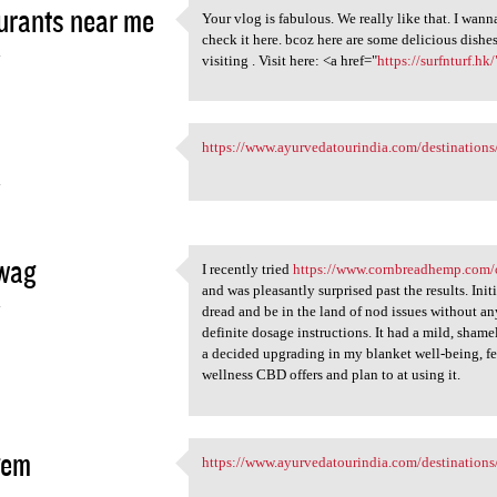
urants near me
Your vlog is fabulous. We really like that. I wann
Your vlog is fabulous. We
check it here. bcoz here are some delicious dishes
4
visiting . Visit here: <a href="
https://surfnturf.hk
https://www.ayurvedatourindia.com/destinations/
https://www.ayurvedatourindia
4
ewag
I recently tried
https://www.cornbreadhemp.com/c
I recently tried https://www
and was pleasantly surprised past the results. Initi
4
dread and be in the land of nod issues without any
definite dosage instructions. It had a mild, shame
a decided upgrading in my blanket well-being, fe
wellness CBD offers and plan to at using it.
gem
https://www.ayurvedatourindia.com/destination
https://www.ayurvedatourindia