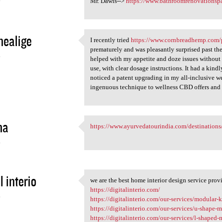
Mr. Dawis-->
https://www.bathroomrenovationsp
nealige
I recently tried
https://www.cornbreadhemp.com/
I recently tried https://www
prematurely and was pleasantly surprised past the re
4
helped with my appetite and doze issues without 
use, with clear dosage instructions. It had a kind
noticed a patent upgrading in my all-inclusive we
ingenuous technique to wellness CBD offers and r
ha
https://www.ayurvedatourindia.com/destinations
https://www.ayurvedatourindia
4
l interio
we are the best home interior design service prov
we are the best home interior
https://digitalinterio.com/
4
https://digitalinterio.com/our-services/modular-
https://digitalinterio.com/our-services/u-shape-mo
https://digitalinterio.com/our-services/l-shaped