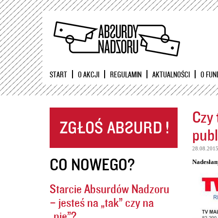
START
O AKCJI
REGULAMIN
AKTUALNOŚCI
O FUN
Czy 
publ
28.08.201
CO NOWEGO?
Nadesłan
Starcie Absurdów Nadzoru
– jesteś na „tak” czy na
„nie”?