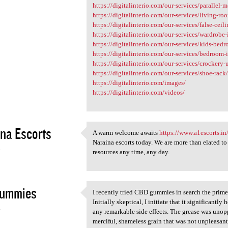
https://digitalinterio.com/our-services/parallel-m
https://digitalinterio.com/our-services/living-ro
https://digitalinterio.com/our-services/false-ceili
https://digitalinterio.com/our-services/wardrobe-
https://digitalinterio.com/our-services/kids-bed
https://digitalinterio.com/our-services/bedroom-i
https://digitalinterio.com/our-services/crockery-
https://digitalinterio.com/our-services/shoe-rack
https://digitalinterio.com/images/
https://digitalinterio.com/videos/
na Escorts
A warm welcome awaits
https://www.a1escorts.in
A warm welcome awaits https:/
Naraina escorts today. We are more than elated t
4
resources any time, any day.
gummies
I recently tried CBD gummies in search the prime 
I recently tried CBD gummies
Initially skeptical, I initiate that it significant
4
any remarkable side effects. The grease was unoppr
merciful, shameless grain that was not unpleasant.