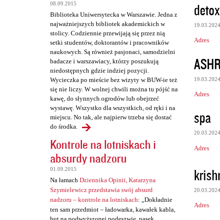
detox
08.09.2015
Biblioteka Uniwersytecka w Warszawie. Jedna z
najważniejszych bibliotek akademickich w
19.03.202
stolicy. Codziennie przewijają się przez nią
Adres
setki studentów, doktorantów i pracowników
naukowych. Są również pasjonaci, samodzielni
ASH
badacze i warszawiacy, którzy poszukują
niedostępnych gdzie indziej pozycji.
19.03.202
Wycieczka po mieście bez wizyty w BUW-ie też
się nie liczy. W wolnej chwili można tu pójść na
Adres
kawę, do słynnych ogrodów lub obejrzeć
wystawę. Wszystko dla wszystkich, od ręki i na
spa
miejscu. No tak, ale najpierw trzeba się dostać
do środka.
20.03.202
Kontrole na lotniskach i
Adres
absurdy nadzoru
krish
01.09.2015
Na łamach
Dziennika Opinii, Katarzyna
Szymielewicz przedstawia swój absurd
20.03.202
nadzoru – kontrole na lotniskach
: „Dokładnie
Adres
ten sam przedmiot – ładowarka, kawałek kabla,
but na podwyższonej podeszwie, pasek,