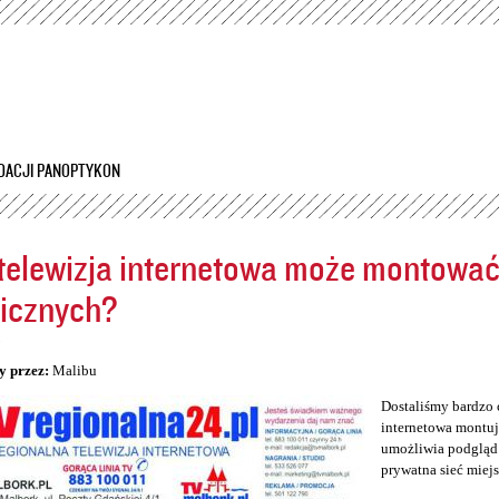
Przejdź
do
treści
DACJI PANOPTYKON
telewizja internetowa może montowa
icznych?
5
y przez:
Malibu
Dostaliśmy bardzo 
internetowa montuj
umożliwia podgląd 
prywatna sieć miej