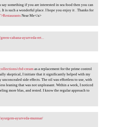
a say something if you are interested in sea food then you can
. It is such a wonderful place. I hope you enjoy it . Thanks for
/">Restaurants
Near Me</a>
green-cabana-ayurveda-ret...
ollections/cbd-cream
as a replacement for the prime control
ally skeptical, I initiate that it significantly helped with my
 unconcealed side effects. The oil was effortless to use, with
less leaning that was not unpleasant. Within a week, I noticed
eling more blas‚ and rested. I know the regular approach to
s/ayurgem-ayurveda-munnar/