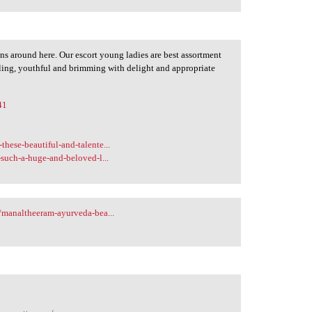
ons around here. Our escort young ladies are best assortment
aling, youthful and brimming with delight and appropriate
41
hese-beautiful-and-talente...
such-a-huge-and-beloved-l...
/manaltheeram-ayurveda-bea...