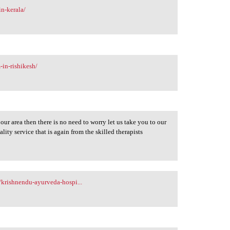
n-kerala/
in-rishikesh/
n our area then there is no need to worry let us take you to our
lity service that is again from the skilled therapists
/krishnendu-ayurveda-hospi...