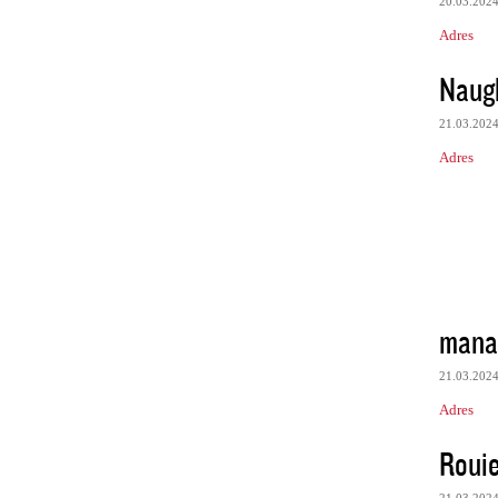
20.03.202
Adres
Naug
21.03.202
Adres
mana
21.03.202
Adres
Roui
21.03.202