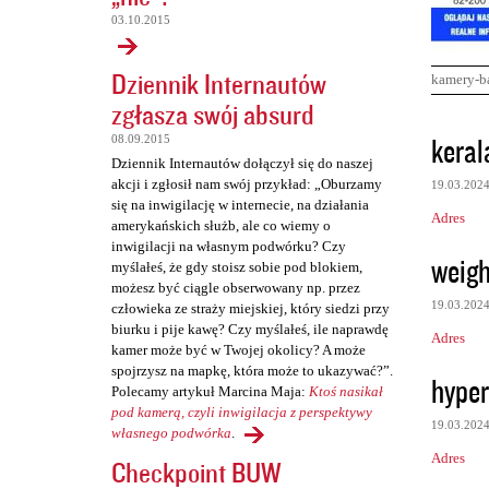
03.10.2015
Dziennik Internautów
kamery-b
zgłasza swój absurd
K
keral
08.09.2015
o
Dziennik Internautów dołączył się do naszej
akcji i zgłosił nam swój przykład: „Oburzamy
19.03.202
m
się na inwigilację w internecie, na działania
Adres
e
amerykańskich służb, ale co wiemy o
inwigilacji na własnym podwórku? Czy
n
weigh
myślałeś, że gdy stoisz sobie pod blokiem,
t
możesz być ciągle obserwowany np. przez
19.03.202
człowieka ze straży miejskiej, który siedzi przy
a
biurku i pije kawę? Czy myślałeś, ile naprawdę
Adres
r
kamer może być w Twojej okolicy? A może
spojrzysz na mapkę, która może to ukazywać?”.
z
hyper
Polecamy artykuł Marcina Maja:
Ktoś nasikał
e
pod kamerą, czyli inwigilacja z perspektywy
19.03.202
własnego podwórka
.
Adres
Checkpoint BUW