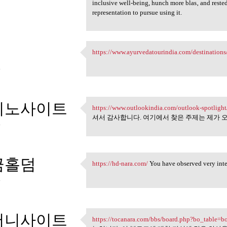
inclusive well-being, hunch more blas‚ and reste
representation to pursue using it.
https://www.ayurvedatourindia.com/destinations/
https://www.ayurvedatourindia
4
지노사이트
https://www.outlookindia.com/outlook-spotlight/t
https://www.outlookindia.com
셔서 감사합니다. 여기에서 찾은 주제는 제가
4
금홀덤
https://hd-nara.com/
You have observed very intere
https://hd-nara.com/ You have
4
머니사이트
https://tocanara.com/bbs/board.php?bo_table
https://tocanara.com/bbs