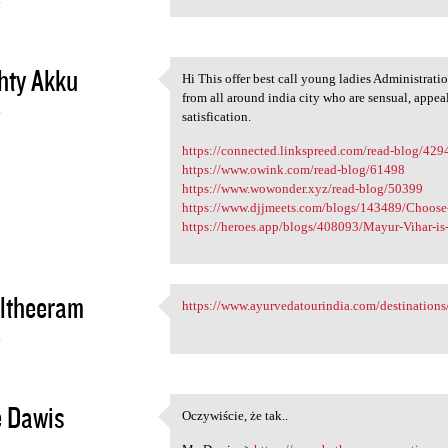
4
hty Akku
Hi This offer best call young ladies Administrati
Hi This offer best call young
from all around india city who are sensual, appe
4
satisfication.
https://connected.linkspreed.com/read-blog/429
https://www.owink.com/read-blog/61498
https://www.wowonder.xyz/read-blog/50399
https://www.djjmeets.com/blogs/143489/Choose-t
https://heroes.app/blogs/408093/Mayur-Vihar-is-
ltheeram
https://www.ayurvedatourindia.com/destinations
https://www.ayurvedatourindia
4
e Dawis
Oczywiście, że tak..
Oczywiście, że tak..
4