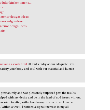
odular-kitchen-interio...
om/
ng/
interior-designs-ideas/
room-design-ideas/
nterior-design-ideas/
unit/
/
/naraina-escorts.html
all and sundry at our adequate Best
o satisfy your body and soul with our material and human
prematurely and was pleasantly surprised past the results.
ly helped with my desire and be in the land of nod issues without
essive to utter, with clear dosage instructions. It had a
 Within a week, I noticed a signal increase in my all-