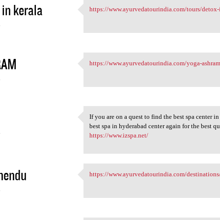
 in kerala
https://www.ayurvedatourindia.com/tours/detox-i
https://www.ayurvedatourindia
4
RAM
https://www.ayurvedatourindia.com/yoga-ashram-
https://www.ayurvedatourindia
4
If you are on a quest to find the best spa center i
If you are on a quest to find
best spa in hyderabad center again for the best qua
4
https://www.izspa.net/
nendu
https://www.ayurvedatourindia.com/destinations
https://www.ayurvedatourindia
4