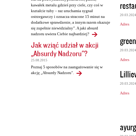
resta
kawałek metalu gdzieś przy ciele, czy coś w
kształcie tuby – raz uruchamia sygnał
20.03.202
ostrzegawczy i oznacza stracone 15 minut na
dodatkowe sprawdzenie, a innym razem okazuje
Adres
się zupełnie niewidzialny”. A jaki absurd
nadzoru uwiera Ciebie najbardziej?
green
Jak wziąć udział w akcji
„Absurdy Nadzoru"?
20.03.202
Adres
25.08.2015
Poznaj 5 sposobów na zaangażowanie się w
Lilli
akcję „Absurdy Nadzoru".
20.03.202
Adres
ayur