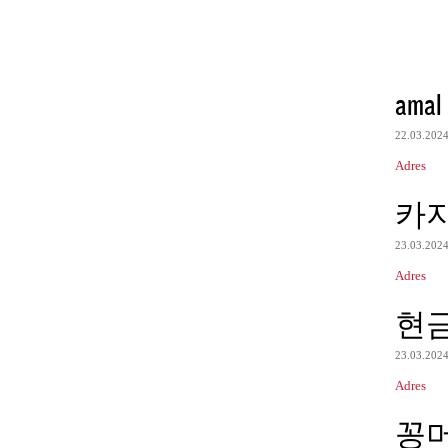
amal
22.03.202
Adres
카
23.03.202
Adres
현
23.03.202
Adres
꽁