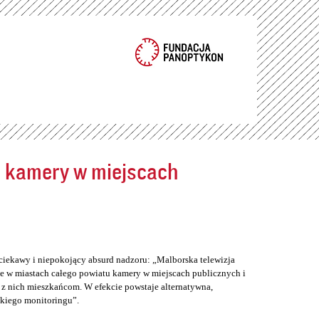
ć kamery w miejscach
ciekawy i niepokojący absurd nadzoru: „Malborska telewizja
e w miastach całego powiatu kamery w miejscach publicznych i
z nich mieszkańcom. W efekcie powstaje alternatywna,
skiego monitoringu”.