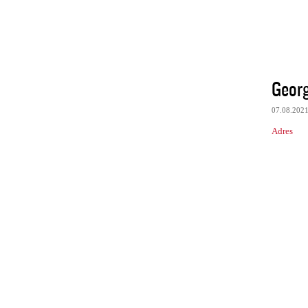
Geor
07.08.202
Adres