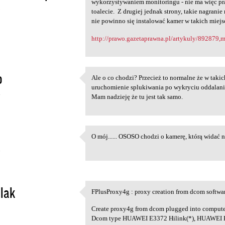
wykorzystywaniem monitoringu - nie ma więc pr
5
toalecie. Z drugiej jednak strony, takie nagranie
nie powinno się instalować kamer w takich miejs
http://prawo.gazetaprawna.pl/artykuly/892879,mo
o
Ale o co chodzi? Przecież to normalne że w taki
Ale o co chodzi? Przecież to
uruchomienie splukiwania po wykryciu oddalania
6
Mam nadzieję że tu jest tak samo.
O mój...... OSOSO chodzi o kamerę, którą widać na
O mój...... OSOSO chodzi o
7
lak
FPlusProxy4g : proxy creation from dcom softwa
FPlusProxy4g : proxy creation
1
Create proxy4g from dcom plugged into comput
Dcom type HUAWEI E3372 Hilink(*), HUAWEI 