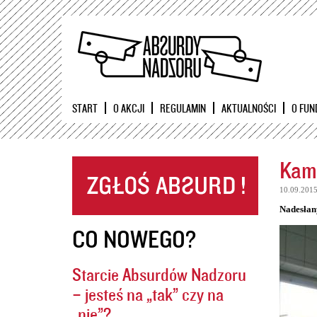
START
O AKCJI
REGULAMIN
AKTUALNOŚCI
O FUN
Kame
10.09.201
Nadesłan
CO NOWEGO?
Starcie Absurdów Nadzoru
– jesteś na „tak” czy na
„nie”?