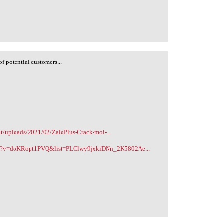
f potential customers...
t/uploads/2021/02/ZaloPlus-Crack-moi-...
ch?v=doKRopt1PVQ&list=PLOlwy9jxkiDNn_2K5802Ae...