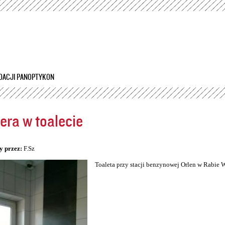
Przejdź
do
treści
DACJI PANOPTYKON
ra w toalecie
5
y przez:
F.Sz
Toaleta przy stacji benzynowej Orlen w Rabie 