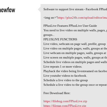
hewfew
Software to support live stream - Facebook FPlus
Software to support live
1
<img src="
https://plus24h.com/upload/editor/i
FPlusLive Features FPlusLive User Guide
You need to live video on multiple walls, pages, 
groups...
FPLUSLIVE FUNCTIONS
Live video, webcam on page wall, profile, group
Live video on multiple pages, walls, groups at th
Live webcam on multiple pages, walls, groups at 
Live screen on multiple pages, walls, groups at t
Schedule live videos on multiple pages and walls
Live repeats 1 or more videos.
Playback the video being livestreamed on facebo
Live youtube videos to facebook.
Schedule a live video to the group
Schedule a live video to the group once or repeat
Free Download Here:
https://filehug.com/FPlusLive.zip
https://filerap.com/FPlusLive.zip