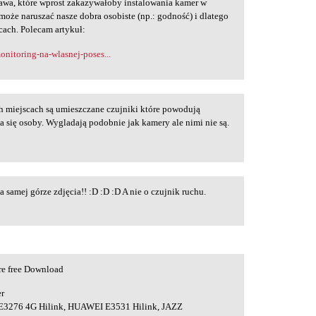
awa, które wprost zakazywałoby instalowania kamer w
 może naruszać nasze dobra osobiste (np.: godność) i dlatego
cach. Polecam artykuł:
nitoring-na-wlasnej-poses...
ch miejscach są umieszczane czujniki które powodują
 się osoby. Wygladają podobnie jak kamery ale nimi nie są.
 samej górze zdjęcia!! :D :D :D A nie o czujnik ruchu.
re free Download
er
E3276 4G Hilink, HUAWEI E3531 Hilink, JAZZ