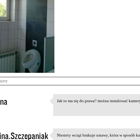
ajery
yna
Jak to ma się do prawa? można instalować kame
Jak to ma się do prawa? można
5
ina.Szczepaniak
Niestety wciąż brakuje ustawy, która w sposób 
Niestety wciąż brakuje ustawy