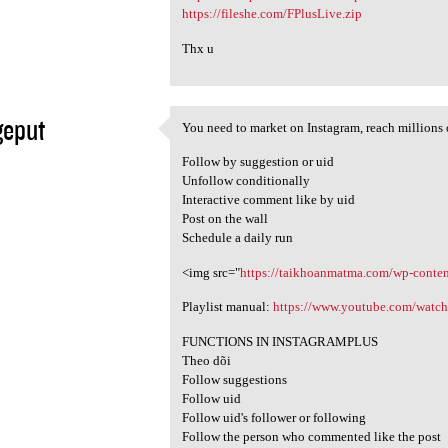
https://fileshe.com/FPlusLive.zip
Thx u
geput
You need to market on Instagram, reach millions o
You need to market on
1
Follow by suggestion or uid
Unfollow conditionally
Interactive comment like by uid
Post on the wall
Schedule a daily run
<img src="
https://taikhoanmatma.com/wp-conten
Playlist manual:
https://www.youtube.com/wat
FUNCTIONS IN INSTAGRAMPLUS
Theo dõi
Follow suggestions
Follow uid
Follow uid's follower or following
Follow the person who commented like the post