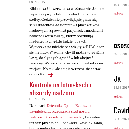
t
08.09.2015
10.09.201
a
Biblioteka Uniwersytecka w Warszawie. Jedna z
Adres
najważniejszych bibliotek akademickich w
r
stolicy. Codziennie przewijają się przez nią
z
setki studentów, doktorantów i pracowników
naukowych. Są również pasjonaci, samodzielni
e
badacze i warszawiacy, którzy poszukują
niedostępnych gdzie indziej pozycji.
osos
Wycieczka po mieście bez wizyty w BUW-ie też
się nie liczy. W wolnej chwili można tu pójść na
30.12.201
kawę, do słynnych ogrodów lub obejrzeć
Adres
wystawę. Wszystko dla wszystkich, od ręki i na
miejscu. No tak, ale najpierw trzeba się dostać
do środka.
Ja
Kontrole na lotniskach i
14.03.201
absurdy nadzoru
Adres
01.09.2015
Na łamach
Dziennika Opinii, Katarzyna
David
Szymielewicz przedstawia swój absurd
nadzoru – kontrole na lotniskach
: „Dokładnie
06.08.202
ten sam przedmiot – ładowarka, kawałek kabla,
Adres
but na podwyższonej podeszwie, pasek,