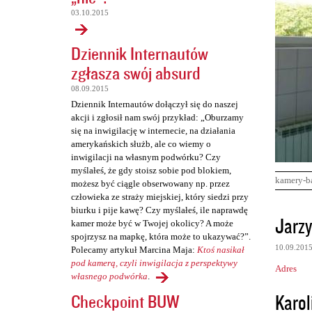
03.10.2015
Dziennik Internautów
zgłasza swój absurd
08.09.2015
Dziennik Internautów dołączył się do naszej
akcji i zgłosił nam swój przykład: „Oburzamy
się na inwigilację w internecie, na działania
amerykańskich służb, ale co wiemy o
inwigilacji na własnym podwórku? Czy
myślałeś, że gdy stoisz sobie pod blokiem,
kamery-b
możesz być ciągle obserwowany np. przez
człowieka ze straży miejskiej, który siedzi przy
biurku i pije kawę? Czy myślałeś, ile naprawdę
K
Jarz
kamer może być w Twojej okolicy? A może
o
spojrzysz na mapkę, która może to ukazywać?”.
10.09.201
Polecamy artykuł Marcina Maja:
Ktoś nasikał
m
pod kamerą, czyli inwigilacja z perspektywy
Adres
e
własnego podwórka
.
n
Karol
Checkpoint BUW