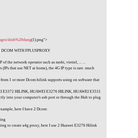
images/dinh%20dang
(1).png">
M DCOM WITH FPLUSPROXY
P of the network operator such as mobi, viettel, ... ...
s (IPs that use NET at home), the 4G IP type is rare. much
 from 1 or more Dcom hilink supports using on software that
UAWEI E3372 HILINK, HUAWEI E3276 HILINK, HUAWEI E3531
tly into your computer's usb port or through the Hub to plug
 example, here I have 2 Dcom:
sing
ng to create a4g proxy, here I use 2 Huawei E3276 Hilink