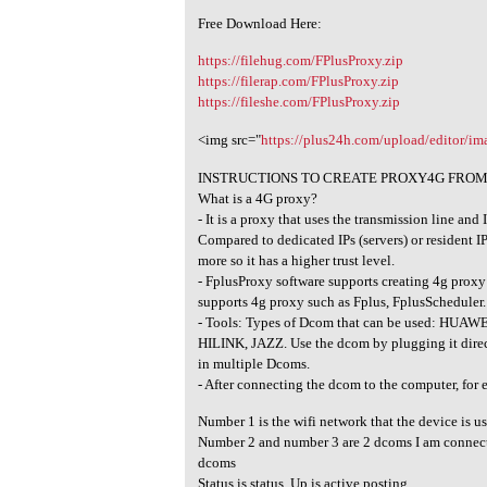
Free Download Here:
https://filehug.com/FPlusProxy.zip
https://filerap.com/FPlusProxy.zip
https://fileshe.com/FPlusProxy.zip
<img src="
https://plus24h.com/upload/editor/
INSTRUCTIONS TO CREATE PROXY4G FRO
What is a 4G proxy?
- It is a proxy that uses the transmission line and I
Compared to dedicated IPs (servers) or resident IP
more so it has a higher trust level.
- FplusProxy software supports creating 4g proxy
supports 4g proxy such as Fplus, FplusScheduler.
- Tools: Types of Dcom that can be used: H
HILINK, JAZZ. Use the dcom by plugging it direc
in multiple Dcoms.
- After connecting the dcom to the computer, for
Number 1 is the wifi network that the device is u
Number 2 and number 3 are 2 dcoms I am connecti
dcoms
Status is status, Up is active posting