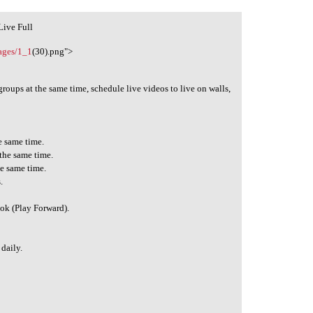
Live Full
mages/1_1
(30).png">
groups at the same time, schedule live videos to live on walls,
e same time.
the same time.
he same time.
.
ok (Play Forward).
 daily.