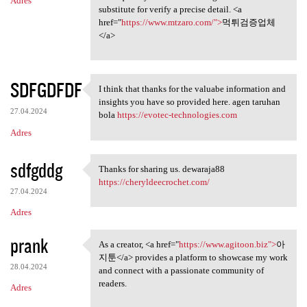
Adres
substitute for verify a precise detail. <a
href="
https://www.mtzaro.com/">
먹튀검증업체
</a>
SDFGDFDF
I think that thanks for the valuabe information and
I think that thanks for the
insights you have so provided here. agen taruhan
27.04.2024
bola
https://evotec-technologies.com
Adres
sdfgddg
Thanks for sharing us. dewaraja88
Thanks for sharing us.
https://cheryldeecrochet.com/
27.04.2024
Adres
prank
As a creator, <a href="
https://www.agitoon.biz">
아
As a creator, <a href="https:
지툰</a> provides a platform to showcase my work
28.04.2024
and connect with a passionate community of
readers.
Adres