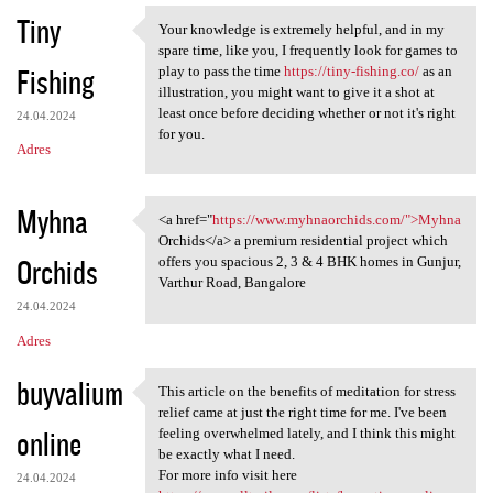
Tiny
Your knowledge is extremely helpful, and in my
Your knowledge is extremely
spare time, like you, I frequently look for games to
Fishing
play to pass the time
https://tiny-fishing.co/
as an
illustration, you might want to give it a shot at
least once before deciding whether or not it's right
24.04.2024
for you.
Adres
Myhna
<a href="
https://www.myhnaorchids.com/">Myhna
<a href="https://www
Orchids</a> a premium residential project which
Orchids
offers you spacious 2, 3 & 4 BHK homes in Gunjur,
Varthur Road, Bangalore
24.04.2024
Adres
buyvalium
This article on the benefits of meditation for stress
This article on the benefits
relief came at just the right time for me. I've been
online
feeling overwhelmed lately, and I think this might
be exactly what I need.
For more info visit here
24.04.2024