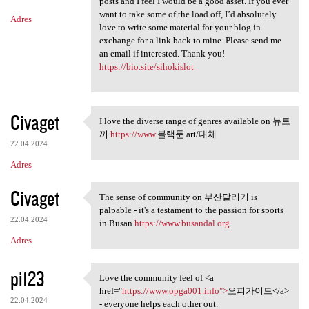
m
posts and I feel I would be a good asset. If you ever
want to take some of the load off, I’d absolutely
Adres
e
love to write some material for your blog in
n
exchange for a link back to mine. Please send me
an email if interested. Thank you!
t
https://bio.site/sihokislot
a
r
Civaget
z
I love the diverse range of genres available on 뉴토
I love the diverse range of
끼.
https://www
.블랙툰.art/대체
e
22.04.2024
Adres
Civaget
The sense of community on 부산달리기 is
The sense of community on
palpable - it's a testament to the passion for sports
22.04.2024
in Busan.
https://www.busandal.org
Adres
pi123
Love the community feel of <a
Love the community feel of <a
href="
https://www.opga001.info">
오피가이드</a>
22.04.2024
- everyone helps each other out.