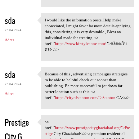
sda
I would like the information posts, Help make
I would like the information
appreciated, I might favor far more details applying
23.04.2024
this, considering it is very desirable., Bless an
individual made for creating. <a
Adres
href="
https://www.kirstyleanne.com/
">สล็อตเว็บ
ตรง</a>
sda
Because of this , advertising campaigns strategies
Because of this , advertising
to be able to helpful check out sooner than
23.04.2024
publishing. Be more successful to jot down far
better location such as this. <a
Adres
href="
https://cityofstanton.com/">Stanton
CA</a>
Prestige
<a
<a href="https://www
href="
https://www.prestigecityghaziabad.org/">Pre
City G...
stige
City Ghaziabad</a> a premium residential