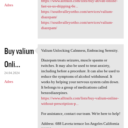
https://www.alltrails.com/lists/buy-ativan-online-
Adres
fast-us-us-shipping-6e...
https://southvalleyortho.com/services/valium-
diazepam/
https://southvalleyortho.com/services/valium-
diazepam/
Buy valium
Valium Unlocking Calmness, Embracing Serenity.
Valium Unlocking Calmness,
Diazepam treats seizures, muscle spasms or
Onli...
twitches. It may also be used to treat anxiety,
including before a procedure. It can also be used to
24.04.2024
reduce the symptoms of alcohol withdrawal. It
Adres
works by helping your nervous system calm down.
It belongs to a group of medications called
benzodiazepines.
https://www.alltrails.com/lists/buy-valium-online-
without-prescription-p...
For assistance, contact our team. We're here to help!
Address: 688 Laveta terrace los Angeles California