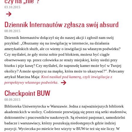
czy na „nie”?
03.10.2015
Dziennik Internautów zgłasza swój absurd
08.09.2015
Dziennik Internautów dołączył się do naszej akcji i zgłosił nam swój
przykład: „Oburzamy się na inwigilację w internecie, na działania
amerykańskich służb, ale co wiemy o inwigilacji na własnym podwórku?
Czy myślałeś, że gdy stoisz sobie pod blokiem, możesz być ciągle
obserwowany np. przez człowieka ze straży miejskiej, który siedzi przy
biurku i pije kawę? Czy myślałeś, ile naprawdę kamer może być w Twojej
okolicy? A może spojrzysz na mapkę, która może to ukazywać?”. Polecamy
artykuł Marcina Maja:
Ktoś nasikał pod kamerą, czyli inwigilacja z
perspektywy własnego podwórka
.
Checkpoint BUW
08.09.2015
Biblioteka Uniwersytecka w Warszawie. Jedna z najważniejszych bibliotek
akademickich w stolicy. Codziennie przewijają się przez nią setki studentów,
doktorantów i pracowników naukowych. Są również pasjonaci, samodzielni
badacze i warszawiacy, którzy poszukują niedostępnych gdzie indziej
pozycji. Wycieczka po mieście bez wizyty w BUW-ie też się nie liczy. W