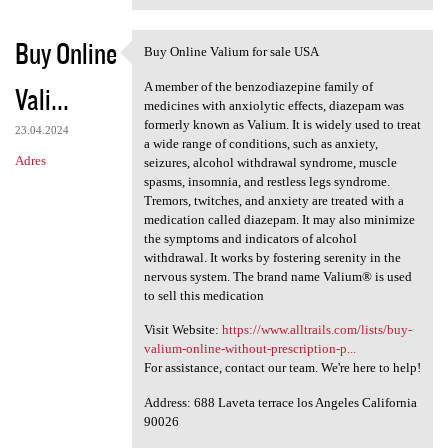
Buy Online
Buy Online Valium for sale USA
Buy Online Valium for sale
A member of the benzodiazepine family of
Vali...
medicines with anxiolytic effects, diazepam was
formerly known as Valium. It is widely used to treat
23.04.2024
a wide range of conditions, such as anxiety,
Adres
seizures, alcohol withdrawal syndrome, muscle
spasms, insomnia, and restless legs syndrome.
Tremors, twitches, and anxiety are treated with a
medication called diazepam. It may also minimize
the symptoms and indicators of alcohol
withdrawal. It works by fostering serenity in the
nervous system. The brand name Valium® is used
to sell this medication
Visit Website:
https://www.alltrails.com/lists/buy-
valium-online-without-prescription-p...
For assistance, contact our team. We're here to help!
Address: 688 Laveta terrace los Angeles California
90026