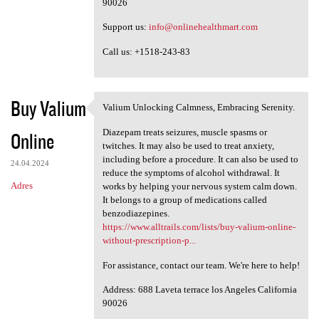
90026
Support us:
info@onlinehealthmart.com
Call us: +1518-243-83
Buy Valium
Valium Unlocking Calmness, Embracing Serenity.
Valium Unlocking Calmness,
Diazepam treats seizures, muscle spasms or
Online
twitches. It may also be used to treat anxiety,
including before a procedure. It can also be used to
24.04.2024
reduce the symptoms of alcohol withdrawal. It
Adres
works by helping your nervous system calm down.
It belongs to a group of medications called
benzodiazepines.
https://www.alltrails.com/lists/buy-valium-online-
without-prescription-p...
For assistance, contact our team. We're here to help!
Address: 688 Laveta terrace los Angeles California
90026