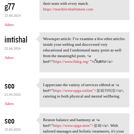
g77
their seats with every match.
https://teachlivebaltimore.com
25.04.2024
Adres
imtishal
Wowsuper article. I’ve examine a few other articles
Wowsuper article. I’ve
inside your weblog and discovered very
25.04.2024
educational and I understand many point as well
from the meaningful posts. <a
Adres
href="
https://www.fideg.org/
">เว็บตรง</a>
seo
I appreciate the variety of services offered at <a
I appreciate the variety of
href="
https://www.opga.online">
오피가이드</a>,
25.04.2024
catering to both physical and mental wellbeing.
Adres
seo
Restore balance and harmony at <a
Restore balance and harmony
href="
https://www.opga.store">
오피</a>. With
25.04.2024
tailored massages and holistic treatments, it's your