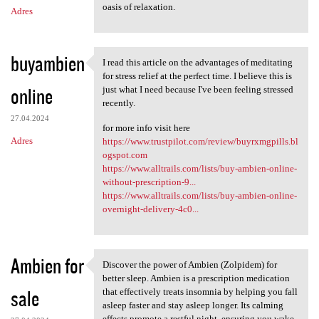
oasis of relaxation.
Adres
buyambien
I read this article on the advantages of meditating
I read this article on the
for stress relief at the perfect time. I believe this is
online
just what I need because I've been feeling stressed
recently.
27.04.2024
for more info visit here
Adres
https://www.trustpilot.com/review/buyrxmgpills.bl
ogspot.com
https://www.alltrails.com/lists/buy-ambien-online-
without-prescription-9...
https://www.alltrails.com/lists/buy-ambien-online-
overnight-delivery-4c0...
Ambien for
Discover the power of Ambien (Zolpidem) for
Discover the power of Ambien
better sleep. Ambien is a prescription medication
sale
that effectively treats insomnia by helping you fall
asleep faster and stay asleep longer. Its calming
effects promote a restful night, ensuring you wake