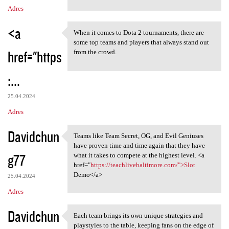
Adres
<a
When it comes to Dota 2 tournaments, there are
When it comes to Dota 2
some top teams and players that always stand out
href="https
from the crowd.
:...
25.04.2024
Adres
Davidchun
Teams like Team Secret, OG, and Evil Geniuses
Teams like Team Secret, OG,
have proven time and time again that they have
g77
what it takes to compete at the highest level. <a
href="
https://teachlivebaltimore.com/">Slot
Demo</a>
25.04.2024
Adres
Davidchun
Each team brings its own unique strategies and
Each team brings its own
playstyles to the table, keeping fans on the edge of