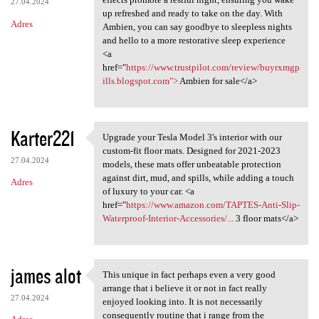
27.04.2024
up refreshed and ready to take on the day. With
Adres
Ambien, you can say goodbye to sleepless nights
and hello to a more restorative sleep experience
<a
href="
https://www.trustpilot.com/review/buyrxmgp
ills.blogspot.com">
Ambien for sale</a>
Karter221
Upgrade your Tesla Model 3's interior with our
Upgrade your Tesla Model 3's
custom-fit floor mats. Designed for 2021-2023
27.04.2024
models, these mats offer unbeatable protection
against dirt, mud, and spills, while adding a touch
Adres
of luxury to your car. <a
href="
https://www.amazon.com/TAPTES-Anti-Slip-
Waterproof-Interior-Accessories/...
3 floor mats</a>
james alot
This unique in fact perhaps even a very good
This unique in fact perhaps
arrange that i believe it or not in fact really
27.04.2024
enjoyed looking into. It is not necessarily
consequently routine that i range from the