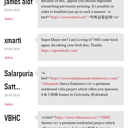
james alot
Because of this , appear you should important
Because of this , appear you
researching previously penning. It's possible in
28.04.2024
order to healthier put up in such a manner. <a
href="
https://www.mtreal.net/">
먹튀검증업체</a>
Adres
xmarti
Super-Duper site! I am Loving it!! Will come back
Super-Duper site! I am Loving
again, Im taking your feed also, Thanks.
28.04.2024
https://agensihoki.com/
Adres
Salarpuria
<a
<a href="https://www
href="
https://www.salarpuriasattvaeminence.com/"
Satt...
>Salarpuria
Sattva Eminence</a> a premium
residential villa project which offers you spacious
4 & 5 BHK homes in Golconda, Hyderabad
29.04.2024
Adres
VBHC
<a href="
https://www.vbhcaurora.in/">VBHC
<a href="https://www
Aurora</a> a premium residential project which