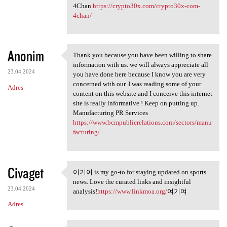
4Chan
https://crypto30x.com/crypto30x-com-
4chan/
Anonim
Thank you because you have been willing to share
Thank you because you have
information with us. we will always appreciate all
23.04.2024
you have done here because I know you are very
concerned with our. I was reading some of your
Adres
content on this website and I conceive this internet
site is really informative ! Keep on putting up.
Manufacturing PR Services
https://www.bcmpublicrelations.com/sectors/manu
facturing/
Civaget
여기여 is my go-to for staying updated on sports
여기여 is my go-to for staying
news. Love the curated links and insightful
23.04.2024
analysis!
https://www.linkmoa.org/
여기여
Adres