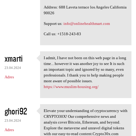
Address: 688 Laveta terrace los Angeles California
90026
Support us:
info@onlinehealthmart.com
Call us: +1518-243-83
xmarti
I admit, I have not been on this web page in a long
I admit, I have not been on
time... however it was another joy to see It is such
23.04.2024
an important topic and ignored by so many, even
professionals. I thank you to help making people
Adres
more aware of possible issues.
https://www.muslim-housing.org/
ghori92
Elevate your understanding of cryptocurrency with
Elevate your understanding of
CRYPTO30X! Our comprehensive news and
23.04.2024
analysis cover Bitcoin, Ethereum, and beyond.
Explore the metaverse and unravel digital tokens
Adres
with our easy-to-read content.Crypto30x.com