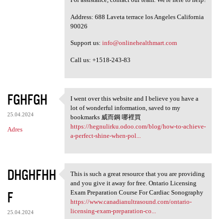
Address: 688 Laveta terrace los Angeles California
90026
Support us:
info@onlinehealthmart.com
Call us: +1518-243-83
FGHFGH
I went over this website and I believe you have a
I went over this website and
lot of wonderful information, saved to my
25.04.2024
bookmarks 威而鋼 哪裡買
https://hegnulirku.odoo.com/blog/how-to-achieve-
Adres
a-perfect-shine-when-pol...
DHGHFHH
This is such a great resource that you are providing
This is such a great resource
and you give it away for free. Ontario Licensing
F
Exam Preparation Course For Cardiac Sonography
https://www.canadianultrasound.com/ontario-
licensing-exam-preparation-co...
25.04.2024