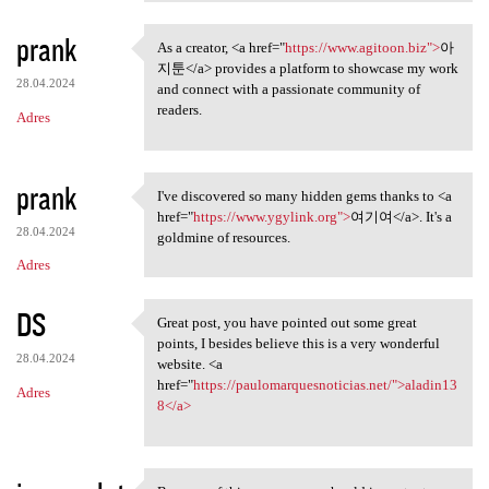
prank
As a creator, <a href="
https://www.agitoon.biz">
아
As a creator, <a href="https:
지툰</a> provides a platform to showcase my work
28.04.2024
and connect with a passionate community of
readers.
Adres
prank
I've discovered so many hidden gems thanks to <a
I've discovered so many
href="
https://www.ygylink.org">
여기여</a>. It's a
28.04.2024
goldmine of resources.
Adres
DS
Great post, you have pointed out some great
Great post, you have pointed
points, I besides believe this is a very wonderful
28.04.2024
website. <a
href="
https://paulomarquesnoticias.net/">aladin13
Adres
8</a>