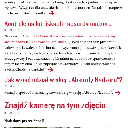
wolnej chwili można tu pójść na kawę, do słynnych ogrodów lub obejrzeć
wystawę. Wszystko dla wszystkich, od ręki i na miejscu. No tak, ale najpierw
trzeba się dostać do środka.
Kontrole na lotniskach i absurdy nadzoru
01.09.2015
Na łamach
Dziennika Opinii, Katarzyna Szymielewicz przedstawia swój
absurd nadzoru – kontrole na lotniskach
: „Dokładnie ten sam przedmiot –
ładowarka, kawałek kabla, but na podwyższonej podeszwie, pasek, kawałek
metalu gdzieś przy ciele, czy coś w kształcie tuby – raz uruchamia sygnał
ostrzegawczy i oznacza stracone 15 minut na dodatkowe sprawdzenie, a
innym razem okazuje się zupełnie niewidzialny”. A jaki absurd nadzoru
uwiera Ciebie najbardziej?
Jak wziąć udział w akcji „Absurdy Nadzoru"?
25.08.2015
Poznaj 5 sposobów na zaangażowanie się w akcję „Absurdy Nadzoru".
Znajdź kamerę na tym zdjęciu
07.09.2015
Nadesłany przez:
Anna R.