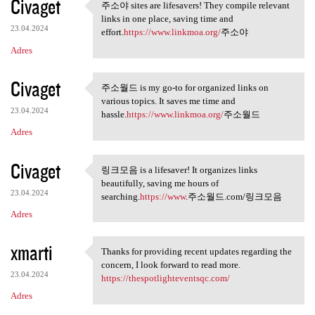
Civaget
주소야 sites are lifesavers! They compile relevant
주소야 sites are lifesavers!
links in one place, saving time and
23.04.2024
effort.
https://www.linkmoa.org/
주소야
Adres
Civaget
주소월드 is my go-to for organized links on
주소월드 is my go-to for
various topics. It saves me time and
23.04.2024
hassle.
https://www.linkmoa.org/
주소월드
Adres
Civaget
링크모음 is a lifesaver! It organizes links
링크모음 is a lifesaver! It
beautifully, saving me hours of
23.04.2024
searching.
https://www
.주소월드.com/링크모음
Adres
xmarti
Thanks for providing recent updates regarding the
Thanks for providing recent
concern, I look forward to read more.
23.04.2024
https://thespotlighteventsqc.com/
Adres