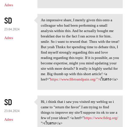
Adres
SD
An impressive share, I merely given this onto a
An impressive share, I merely
colleague who had been performing a small
23.04.2024
analysis within this. And he actually bought me
breakfast due to the fact I ran across it for him..
Adres
smile. So i want to reword that: Thnx with the treat!
But yeah Thnkx for spending time to debate this, I
find myself strongly regarding this and love
reading regarding this topic. If it is possible, as you
become expertise, might you mind updating your
site with more details? It really is highly useful for
me. Big thumb up with this short article! <a
href="
https://www.fibroandpain.org/">
เว็บตรง</a>
SD
Hi, i think that i saw you visited my weblog so i
Hi, i think that i saw you
came to “return the favor”.I am trying to find
23.04.2024
things to improve my site!I suppose its ok to use a
few of your ideas!! <a href="
https://www.fideg.org/
Adres
">เว็บตรง</a>