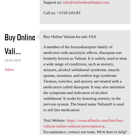
Support us:
info@onlinehealthmart.com
Call us: +1518-243-83
Buy Online
Buy Online Valium for sale USA
Buy Online Valium for sale
A member of the benzodiazepine family of
Vali...
medicines with anxiolytic effects, diazepam was
formerly known as Valium. It is widely used to treat
23.04.2024
a wide range of conditions, such as anxiety,
Adres
seizures, alcohol withdrawal syndrome, muscle
spasms, insomnia, and restless legs syndrome.
Tremors, twitches, and anxiety are treated with a
medication called diazepam. It may also minimize
the symptoms and indicators of alcohol
withdrawal. It works by fostering serenity in the
nervous system. The brand name Valium® is used
to sell this medication
Visit Website:
https://www.alltrails.com/lists/buy-
valium-online-without-prescription-p...
For assistance, contact our team. We're here to help!