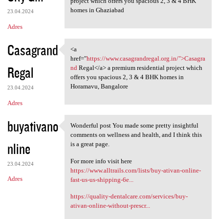
project which offers you spacious 2, 3 & 4 BHK
homes in Ghaziabad
23.04.2024
Adres
Casagrand
<a
<a href="https://www
href="
https://www.casagrandregal.org.in/">Casagra
Regal
nd
Regal</a> a premium residential project which
offers you spacious 2, 3 & 4 BHK homes in
Horamavu, Bangalore
23.04.2024
Adres
buyativano
Wonderful post You made some pretty insightful
Wonderful post You made some
comments on wellness and health, and I think this
nline
is a great page.
For more info visit here
23.04.2024
https://www.alltrails.com/lists/buy-ativan-online-
Adres
fast-us-us-shipping-6e...
https://quality-dentalcare.com/services/buy-
ativan-online-without-prescr...