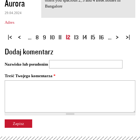
Aurora
offers you spacious 2, 3 and 4 BHK homes in
Bangalore
29.04.2024
Adres
S
…
8
9
10
11
12
13
14
15
16
…
t
Dodaj komentarz
r
o
Nazwisko lub pseudonim
n
y
Treść Twojego komentarza
*