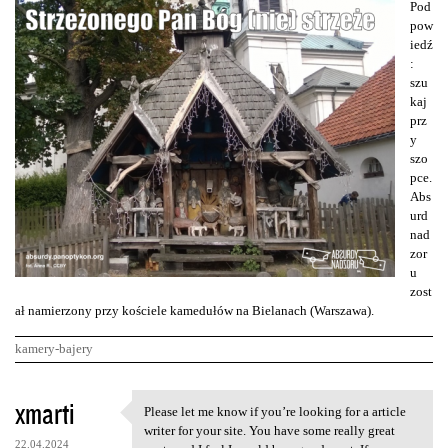
Pod
pow
iedź
:
szu
kaj
prz
y
szo
pce.
Abs
urd
nad
zor
u
zost
ał namierzony przy kościele kamedułów na Bielanach (Warszawa).
kamery-bajery
K
xmarti
Please let me know if you’re looking for a article
Please let me know if you’re
o
writer for your site. You have some really great
22.04.2024