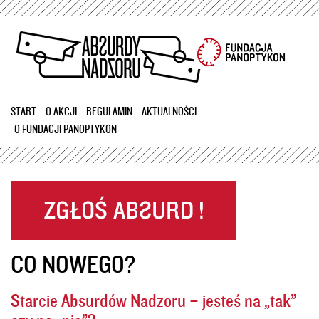
Przejdź
do
treści
START
O AKCJI
REGULAMIN
AKTUALNOŚCI
O FUNDACJI PANOPTYKON
CO NOWEGO?
Starcie Absurdów Nadzoru – jesteś na „tak”