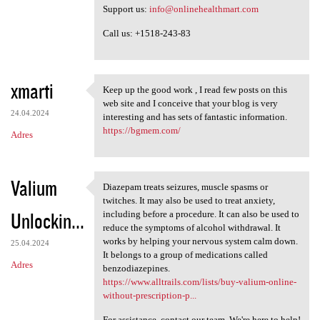
Support us:
info@onlinehealthmart.com
Call us: +1518-243-83
xmarti
Keep up the good work , I read few posts on this
Keep up the good work , I
web site and I conceive that your blog is very
24.04.2024
interesting and has sets of fantastic information.
https://bgmem.com/
Adres
Valium
Diazepam treats seizures, muscle spasms or
Diazepam treats seizures,
twitches. It may also be used to treat anxiety,
Unlockin...
including before a procedure. It can also be used to
reduce the symptoms of alcohol withdrawal. It
works by helping your nervous system calm down.
25.04.2024
It belongs to a group of medications called
Adres
benzodiazepines.
https://www.alltrails.com/lists/buy-valium-online-
without-prescription-p...
For assistance, contact our team. We're here to help!