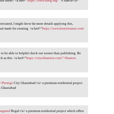
our ideas!! <a href="
https://www.fideg.org/
">เว็บตรง</a>
reciated, I might favor far more details applying this,
ual made for creating. <a href="
https://www.kirstyleanne.com/
s to be able to helpful check out sooner than publishing. Be
h as this. <a href="
https://cityofstanton.com/">Stanton
">Prestige
City Ghaziabad</a> a premium residential project
n Ghaziabad
asagrand
Regal</a> a premium residential project which offers