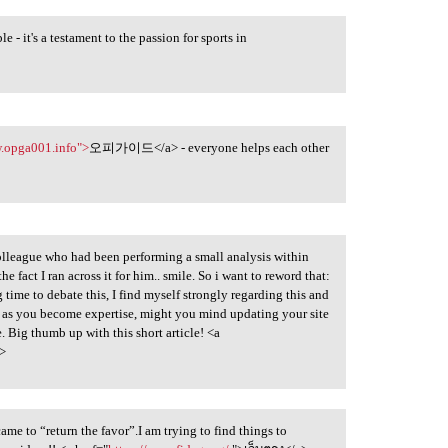
t's a testament to the passion for sports in
w.opga001.info">
오피가이드</a> - everyone helps each other
colleague who had been performing a small analysis within
e fact I ran across it for him.. smile. So i want to reword that:
time to debate this, I find myself strongly regarding this and
le, as you become expertise, might you mind updating your site
e. Big thumb up with this short article! <a
a>
came to “return the favor”.I am trying to find things to