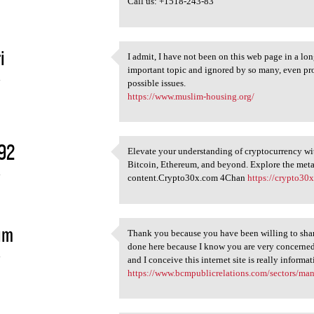
Call us: +1518-243-83
i
I admit, I have not been on this web page in a long
I admit, I have not been on
important topic and ignored by so many, even pr
4
possible issues.
https://www.muslim-housing.org/
92
Elevate your understanding of cryptocurrency 
Elevate your understanding of
Bitcoin, Ethereum, and beyond. Explore the metav
4
content.Crypto30x.com 4Chan
https://crypto3
im
Thank you because you have been willing to share
Thank you because you have
done here because I know you are very concerned 
4
and I conceive this internet site is really infor
https://www.bcmpublicrelations.com/sectors/man