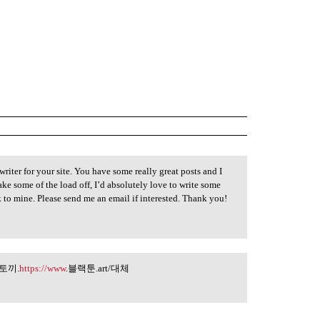
writer for your site. You have some really great posts and I
take some of the load off, I’d absolutely love to write some
k to mine. Please send me an email if interested. Thank you!
 뉴토끼.
https://www
.블랙툰.art/대체