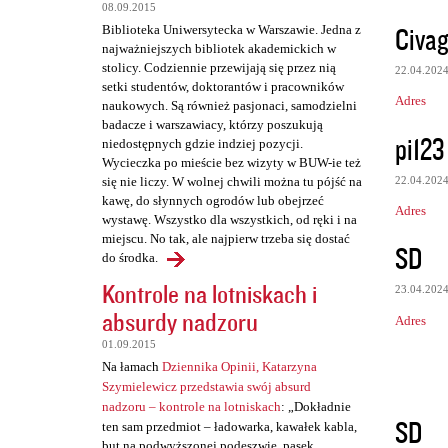
z
08.09.2015
e
Civag
Biblioteka Uniwersytecka w Warszawie. Jedna z
najważniejszych bibliotek akademickich w
stolicy. Codziennie przewijają się przez nią
22.04.202
setki studentów, doktorantów i pracowników
Adres
naukowych. Są również pasjonaci, samodzielni
badacze i warszawiacy, którzy poszukują
pi123
niedostępnych gdzie indziej pozycji.
Wycieczka po mieście bez wizyty w BUW-ie też
22.04.202
się nie liczy. W wolnej chwili można tu pójść na
kawę, do słynnych ogrodów lub obejrzeć
Adres
wystawę. Wszystko dla wszystkich, od ręki i na
miejscu. No tak, ale najpierw trzeba się dostać
SD
do środka.
Kontrole na lotniskach i
23.04.202
absurdy nadzoru
Adres
01.09.2015
Na łamach
Dziennika Opinii, Katarzyna
Szymielewicz przedstawia swój absurd
nadzoru – kontrole na lotniskach
: „Dokładnie
SD
ten sam przedmiot – ładowarka, kawałek kabla,
but na podwyższonej podeszwie, pasek,