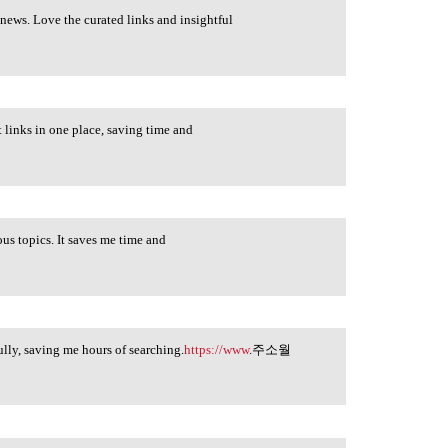
ews. Love the curated links and insightful
links in one place, saving time and
s topics. It saves me time and
lly, saving me hours of searching.
https://www
.주소월