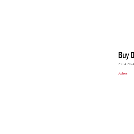
Buy O
23.04.202
Adres