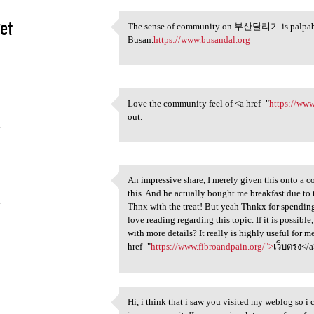
et
The sense of community on 부산달리기 is palpable - i
The sense of community on
Busan.
https://www.busandal.org
4
Love the community feel of <a href="
https://ww
Love the community feel of <a
out.
4
An impressive share, I merely given this onto a 
An impressive share, I merely
this. And he actually bought me breakfast due to th
4
Thnx with the treat! But yeah Thnkx for spending 
love reading regarding this topic. If it is possib
with more details? It really is highly useful for m
href="
https://www.fibroandpain.org/">
เว็บตรง</
Hi, i think that i saw you visited my weblog so i 
Hi, i think that i saw you