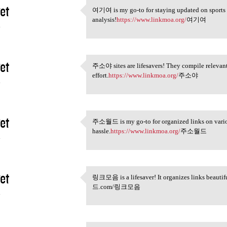
et
여기여 is my go-to for staying updated on sports n
여기여 is my go-to for staying
analysis!
https://www.linkmoa.org/
여기여
4
et
주소야 sites are lifesavers! They compile relevant 
주소야 sites are lifesavers!
effort.
https://www.linkmoa.org/
주소야
4
et
주소월드 is my go-to for organized links on variou
주소월드 is my go-to for
hassle.
https://www.linkmoa.org/
주소월드
4
et
링크모음 is a lifesaver! It organizes links beautifu
링크모음 is a lifesaver! It
드.com/링크모음
4