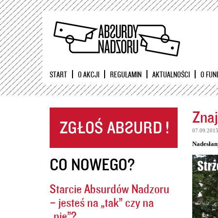
START
O AKCJI
REGULAMIN
AKTUALNOŚCI
O FUN
Znaj
07.09.201
Nadesłan
CO NOWEGO?
Starcie Absurdów Nadzoru
– jesteś na „tak” czy na
„nie”?