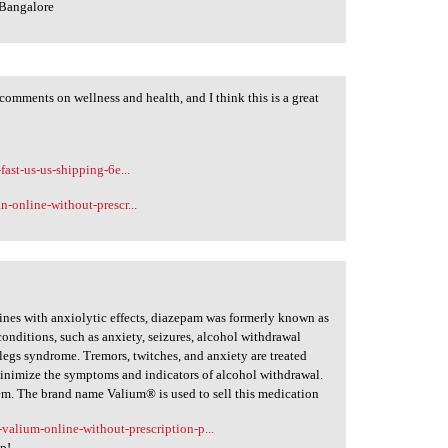
 Bangalore
omments on wellness and health, and I think this is a great
fast-us-us-shipping-6e...
n-online-without-prescr...
nes with anxiolytic effects, diazepam was formerly known as
 conditions, such as anxiety, seizures, alcohol withdrawal
legs syndrome. Tremors, twitches, and anxiety are treated
minimize the symptoms and indicators of alcohol withdrawal.
tem. The brand name Valium® is used to sell this medication
-valium-online-without-prescription-p...
lp!