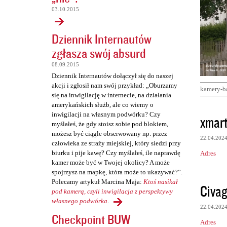
03.10.2015
Dziennik Internautów
zgłasza swój absurd
08.09.2015
Dziennik Internautów dołączył się do naszej
akcji i zgłosił nam swój przykład: „Oburzamy
kamery-b
się na inwigilację w internecie, na działania
amerykańskich służb, ale co wiemy o
K
inwigilacji na własnym podwórku? Czy
xmart
myślałeś, że gdy stoisz sobie pod blokiem,
o
możesz być ciągle obserwowany np. przez
22.04.202
m
człowieka ze straży miejskiej, który siedzi przy
biurku i pije kawę? Czy myślałeś, ile naprawdę
Adres
e
kamer może być w Twojej okolicy? A może
n
spojrzysz na mapkę, która może to ukazywać?”.
Polecamy artykuł Marcina Maja:
Ktoś nasikał
t
Civag
pod kamerą, czyli inwigilacja z perspektywy
a
własnego podwórka
.
22.04.202
r
Checkpoint BUW
Adres