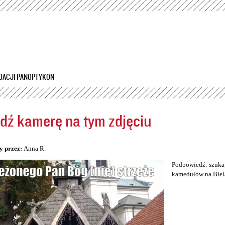
Przejdź
do
treści
DACJI PANOPTYKON
dź kamerę na tym zdjęciu
5
y przez:
Anna R.
Podpowiedź: szukaj
kamedułów na Biel