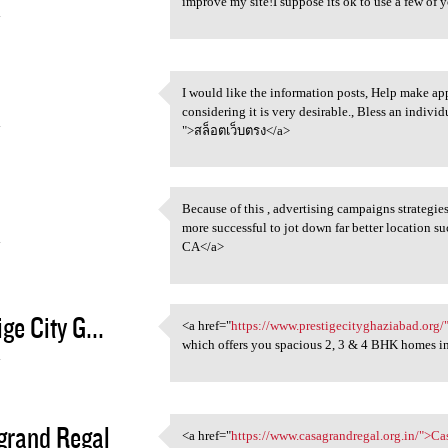
improve my site!I suppose its ok to use a few of y
4
I would like the information posts, Help make app
I would like the information
considering it is very desirable., Bless an individ
4
">สล็อตเว็บตรง</a>
Because of this , advertising campaigns strategie
Because of this , advertising
more successful to jot down far better location suc
4
CA</a>
ge City G...
<a href="
https://www.prestigecityghaziabad.org/
<a href="https://www
which offers you spacious 2, 3 & 4 BHK homes i
4
grand Regal
<a href="
https://www.casagrandregal.org.in/">C