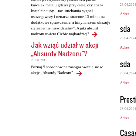
23.04.202
kawałek metalu gdzieś przy ciele, czy coś w
kształcie tuby – raz uruchamia sygnał
Adres
ostrzegawczy i oznacza stracone 15 minut na
dodatkowe sprawdzenie, a innym razem okazuje
sda
się zupełnie niewidzialny”. A jaki absurd
nadzoru uwiera Ciebie najbardziej?
23.04.202
Jak wziąć udział w akcji
Adres
„Absurdy Nadzoru"?
sda
25.08.2015
Poznaj 5 sposobów na zaangażowanie się w
akcję „Absurdy Nadzoru".
23.04.202
Adres
Presti
23.04.202
Adres
Casa