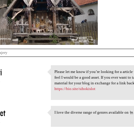
ajery
i
Please let me know if you’re looking for a article 
Please let me know if you’re
feel I would be a good asset. If you ever want to 
4
material for your blog in exchange for a link bac
https://bio.site/sihokislot
et
I love the diverse range of genres available on
I love the diverse range of
4