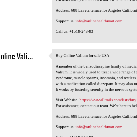
Address: 688 Laveta terrace los Angeles Califor
Support us:
info@onlinehealthmart.com
Call us: +1518-243-83
nline Vali...
Buy Online Valium for sale USA
Buy Online Valium for sale
4
A member of the benzodiazepine family of medici
Valium. It is widely used to treat a wide range of
syndrome, muscle spasms, insomnia, and restless 
with a medication called diazepam. It may also 
It works by fostering serenity in the nervous sys
Visit Website:
https://www.alltrails.com/lists/buy
For assistance, contact our team. We're here to he
Address: 688 Laveta terrace los Angeles Califor
Support us:
info@onlinehealthmart.com