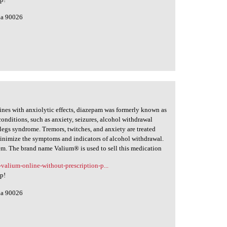
nia 90026
nes with anxiolytic effects, diazepam was formerly known as
 conditions, such as anxiety, seizures, alcohol withdrawal
legs syndrome. Tremors, twitches, and anxiety are treated
minimize the symptoms and indicators of alcohol withdrawal.
tem. The brand name Valium® is used to sell this medication
-valium-online-without-prescription-p...
lp!
nia 90026