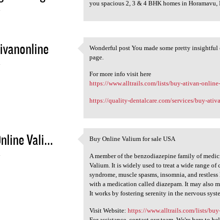
<a href="https://www
you spacious 2, 3 & 4 BHK homes in Horamavu,
4
ivanonline
Wonderful post You made some pretty insightful c
Wonderful post You made some
page.
4
For more info visit here
https://www.alltrails.com/lists/buy-ativan-online-
https://quality-dentalcare.com/services/buy-ativa
nline Vali...
Buy Online Valium for sale USA
Buy Online Valium for sale
4
A member of the benzodiazepine family of medici
Valium. It is widely used to treat a wide range of
syndrome, muscle spasms, insomnia, and restless 
with a medication called diazepam. It may also 
It works by fostering serenity in the nervous sys
Visit Website:
https://www.alltrails.com/lists/buy
For assistance, contact our team. We're here to he