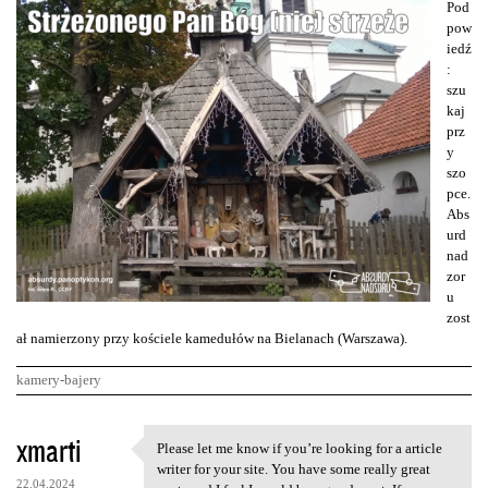
Pod
pow
iedź
:
szu
kaj
prz
y
szo
pce.
Abs
urd
nad
zor
u
zost
ał namierzony przy kościele kamedułów na Bielanach (Warszawa).
kamery-bajery
K
xmarti
Please let me know if you’re looking for a article
Please let me know if you’re
o
writer for your site. You have some really great
22.04.2024