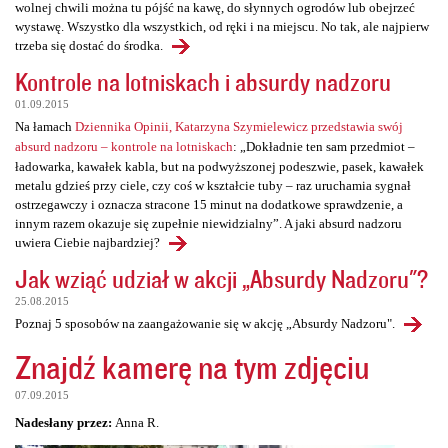
wolnej chwili można tu pójść na kawę, do słynnych ogrodów lub obejrzeć
wystawę. Wszystko dla wszystkich, od ręki i na miejscu. No tak, ale najpierw
trzeba się dostać do środka.
Kontrole na lotniskach i absurdy nadzoru
01.09.2015
Na łamach
Dziennika Opinii, Katarzyna Szymielewicz przedstawia swój
absurd nadzoru – kontrole na lotniskach
: „Dokładnie ten sam przedmiot –
ładowarka, kawałek kabla, but na podwyższonej podeszwie, pasek, kawałek
metalu gdzieś przy ciele, czy coś w kształcie tuby – raz uruchamia sygnał
ostrzegawczy i oznacza stracone 15 minut na dodatkowe sprawdzenie, a
innym razem okazuje się zupełnie niewidzialny”. A jaki absurd nadzoru
uwiera Ciebie najbardziej?
Jak wziąć udział w akcji „Absurdy Nadzoru"?
25.08.2015
Poznaj 5 sposobów na zaangażowanie się w akcję „Absurdy Nadzoru".
Znajdź kamerę na tym zdjęciu
07.09.2015
Nadesłany przez:
Anna R.