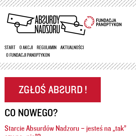
Przejdź
do
treści
START
O AKCJI
REGULAMIN
AKTUALNOŚCI
O FUNDACJI PANOPTYKON
CO NOWEGO?
Starcie Absurdów Nadzoru – jesteś na „tak”