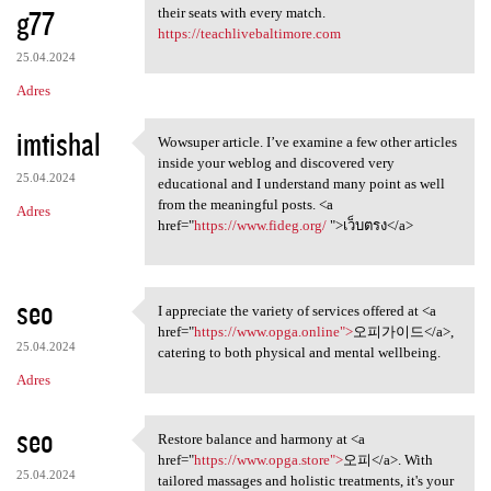
g77
their seats with every match.
https://teachlivebaltimore.com
25.04.2024
Adres
imtishal
Wowsuper article. I’ve examine a few other articles
Wowsuper article. I’ve
inside your weblog and discovered very
25.04.2024
educational and I understand many point as well
from the meaningful posts. <a
Adres
href="
https://www.fideg.org/
">เว็บตรง</a>
seo
I appreciate the variety of services offered at <a
I appreciate the variety of
href="
https://www.opga.online">
오피가이드</a>,
25.04.2024
catering to both physical and mental wellbeing.
Adres
seo
Restore balance and harmony at <a
Restore balance and harmony
href="
https://www.opga.store">
오피</a>. With
25.04.2024
tailored massages and holistic treatments, it's your