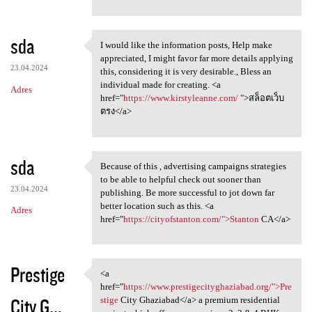
sda
I would like the information posts, Help make
I would like the information
appreciated, I might favor far more details applying
23.04.2024
this, considering it is very desirable., Bless an
individual made for creating. <a
Adres
href="
https://www.kirstyleanne.com/
">สล็อตเว็บ
ตรง</a>
sda
Because of this , advertising campaigns strategies
Because of this , advertising
to be able to helpful check out sooner than
23.04.2024
publishing. Be more successful to jot down far
better location such as this. <a
Adres
href="
https://cityofstanton.com/">Stanton
CA</a>
Prestige
<a
<a href="https://www
href="
https://www.prestigecityghaziabad.org/">Pre
City G...
stige
City Ghaziabad</a> a premium residential