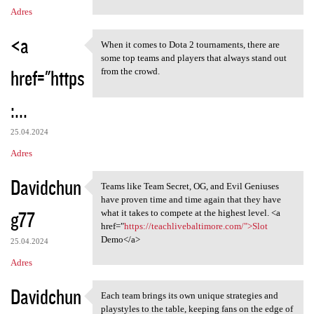
Adres
<a
When it comes to Dota 2 tournaments, there are
When it comes to Dota 2
some top teams and players that always stand out
href="https
from the crowd.
:...
25.04.2024
Adres
Davidchun
Teams like Team Secret, OG, and Evil Geniuses
Teams like Team Secret, OG,
have proven time and time again that they have
g77
what it takes to compete at the highest level. <a
href="
https://teachlivebaltimore.com/">Slot
Demo</a>
25.04.2024
Adres
Davidchun
Each team brings its own unique strategies and
Each team brings its own
playstyles to the table, keeping fans on the edge of