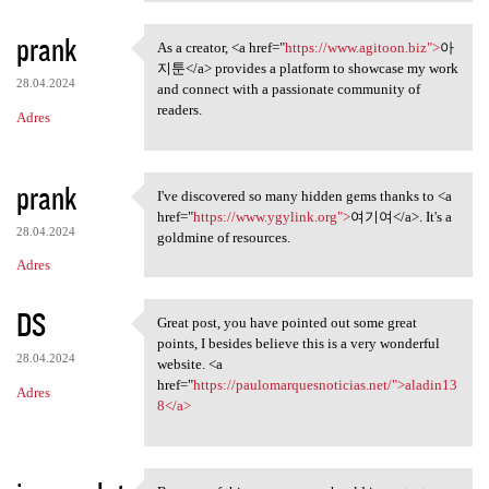
prank
As a creator, <a href="
https://www.agitoon.biz">
아
As a creator, <a href="https:
지툰</a> provides a platform to showcase my work
28.04.2024
and connect with a passionate community of
readers.
Adres
prank
I've discovered so many hidden gems thanks to <a
I've discovered so many
href="
https://www.ygylink.org">
여기여</a>. It's a
28.04.2024
goldmine of resources.
Adres
DS
Great post, you have pointed out some great
Great post, you have pointed
points, I besides believe this is a very wonderful
28.04.2024
website. <a
href="
https://paulomarquesnoticias.net/">aladin13
Adres
8</a>