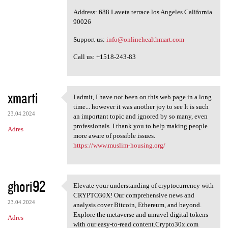
Address: 688 Laveta terrace los Angeles California
90026
Support us:
info@onlinehealthmart.com
Call us: +1518-243-83
xmarti
I admit, I have not been on this web page in a long
I admit, I have not been on
time... however it was another joy to see It is such
23.04.2024
an important topic and ignored by so many, even
professionals. I thank you to help making people
Adres
more aware of possible issues.
https://www.muslim-housing.org/
ghori92
Elevate your understanding of cryptocurrency with
Elevate your understanding of
CRYPTO30X! Our comprehensive news and
23.04.2024
analysis cover Bitcoin, Ethereum, and beyond.
Explore the metaverse and unravel digital tokens
Adres
with our easy-to-read content.Crypto30x.com