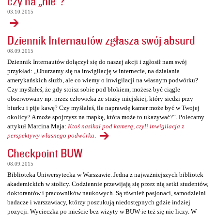
czy na „nie”?
03.10.2015
Dziennik Internautów zgłasza swój absurd
08.09.2015
Dziennik Internautów dołączył się do naszej akcji i zgłosił nam swój
przykład: „Oburzamy się na inwigilację w internecie, na działania
amerykańskich służb, ale co wiemy o inwigilacji na własnym podwórku?
Czy myślałeś, że gdy stoisz sobie pod blokiem, możesz być ciągle
obserwowany np. przez człowieka ze straży miejskiej, który siedzi przy
biurku i pije kawę? Czy myślałeś, ile naprawdę kamer może być w Twojej
okolicy? A może spojrzysz na mapkę, która może to ukazywać?”. Polecamy
artykuł Marcina Maja:
Ktoś nasikał pod kamerą, czyli inwigilacja z
perspektywy własnego podwórka
.
Checkpoint BUW
08.09.2015
Biblioteka Uniwersytecka w Warszawie. Jedna z najważniejszych bibliotek
akademickich w stolicy. Codziennie przewijają się przez nią setki studentów,
doktorantów i pracowników naukowych. Są również pasjonaci, samodzielni
badacze i warszawiacy, którzy poszukują niedostępnych gdzie indziej
pozycji. Wycieczka po mieście bez wizyty w BUW-ie też się nie liczy. W