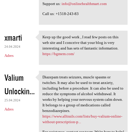
Support us:
info@onlinehealthmart.com
Call us: +1518-243-83
xmarti
Keep up the good work , I read few posts on this
Keep up the good work , I
web site and I conceive that your blog is very
24.04.2024
interesting and has sets of fantastic information.
https://bgmem.com/
Adres
Valium
Diazepam treats seizures, muscle spasms or
Diazepam treats seizures,
twitches. It may also be used to treat anxiety,
Unlockin...
including before a procedure. It can also be used to
reduce the symptoms of alcohol withdrawal. It
works by helping your nervous system calm down.
25.04.2024
It belongs to a group of medications called
Adres
benzodiazepines.
https://www.alltrails.com/lists/buy-valium-online-
without-prescription-p...
For assistance, contact our team. We're here to help!