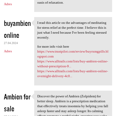
oasis of relaxation.
Adres
buyambien
I read this article on the advantages of meditating
I read this article on the
for stress relief at the perfect time. I believe this is
online
just what I need because I've been feeling stressed
recently.
27.04.2024
for more info visit here
Adres
https://www.trustpilot.com/review/buyrxmgpills.bl
ogspot.com
https://www.alltrails.com/lists/buy-ambien-online-
without-prescription-9...
https://www.alltrails.com/lists/buy-ambien-online-
overnight-delivery-4c0...
Ambien for
Discover the power of Ambien (Zolpidem) for
Discover the power of Ambien
better sleep. Ambien is a prescription medication
sale
that effectively treats insomnia by helping you fall
asleep faster and stay asleep longer. Its calming
effects promote a restful night, ensuring you wake