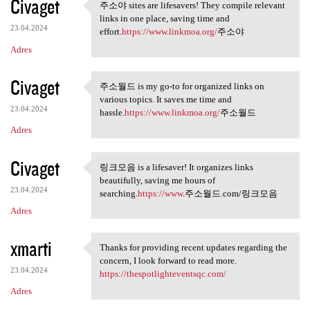
Civaget
주소야 sites are lifesavers! They compile relevant
주소야 sites are lifesavers!
links in one place, saving time and
23.04.2024
effort.
https://www.linkmoa.org/
주소야
Adres
Civaget
주소월드 is my go-to for organized links on
주소월드 is my go-to for
various topics. It saves me time and
23.04.2024
hassle.
https://www.linkmoa.org/
주소월드
Adres
Civaget
링크모음 is a lifesaver! It organizes links
링크모음 is a lifesaver! It
beautifully, saving me hours of
23.04.2024
searching.
https://www
.주소월드.com/링크모음
Adres
xmarti
Thanks for providing recent updates regarding the
Thanks for providing recent
concern, I look forward to read more.
23.04.2024
https://thespotlighteventsqc.com/
Adres