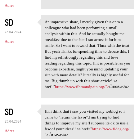
Adres
SD
An impressive share, I merely given this onto a
An impressive share, I merely
colleague who had been performing a small
23.04.2024
analysis within this. And he actually bought me
breakfast due to the fact I ran across it for him..
Adres
smile. So i want to reword that: Thnx with the treat!
But yeah Thnkx for spending time to debate this, I
find myself strongly regarding this and love
reading regarding this topic. If it is possible, as you
become expertise, might you mind updating your
site with more details? It really is highly useful for
me. Big thumb up with this short article! <a
href="
https://www.fibroandpain.org/">
เว็บตรง</a>
SD
Hi, i think that i saw you visited my weblog so i
Hi, i think that i saw you
came to “return the favor”.I am trying to find
23.04.2024
things to improve my site!I suppose its ok to use a
few of your ideas!! <a href="
https://www.fideg.org/
Adres
">เว็บตรง</a>