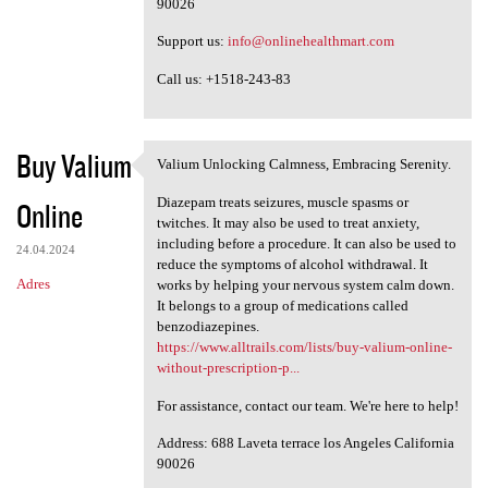
90026
Support us:
info@onlinehealthmart.com
Call us: +1518-243-83
Buy Valium
Valium Unlocking Calmness, Embracing Serenity.
Valium Unlocking Calmness,
Diazepam treats seizures, muscle spasms or
Online
twitches. It may also be used to treat anxiety,
including before a procedure. It can also be used to
24.04.2024
reduce the symptoms of alcohol withdrawal. It
Adres
works by helping your nervous system calm down.
It belongs to a group of medications called
benzodiazepines.
https://www.alltrails.com/lists/buy-valium-online-
without-prescription-p...
For assistance, contact our team. We're here to help!
Address: 688 Laveta terrace los Angeles California
90026