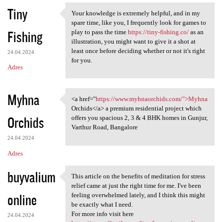
Tiny
Your knowledge is extremely helpful, and in my
Your knowledge is extremely
spare time, like you, I frequently look for games to
Fishing
play to pass the time
https://tiny-fishing.co/
as an
illustration, you might want to give it a shot at
least once before deciding whether or not it's right
24.04.2024
for you.
Adres
Myhna
<a href="
https://www.myhnaorchids.com/">Myhna
<a href="https://www
Orchids</a> a premium residential project which
Orchids
offers you spacious 2, 3 & 4 BHK homes in Gunjur,
Varthur Road, Bangalore
24.04.2024
Adres
buyvalium
This article on the benefits of meditation for stress
This article on the benefits
relief came at just the right time for me. I've been
online
feeling overwhelmed lately, and I think this might
be exactly what I need.
For more info visit here
24.04.2024