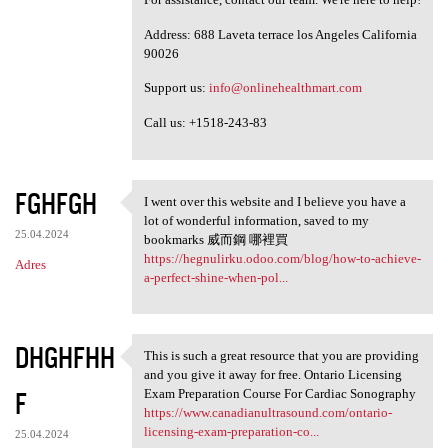
Address: 688 Laveta terrace los Angeles California
90026
Support us:
info@onlinehealthmart.com
Call us: +1518-243-83
FGHFGH
I went over this website and I believe you have a
I went over this website and
lot of wonderful information, saved to my
25.04.2024
bookmarks 威而鋼 哪裡買
https://hegnulirku.odoo.com/blog/how-to-achieve-
Adres
a-perfect-shine-when-pol...
DHGHFHH
This is such a great resource that you are providing
This is such a great resource
and you give it away for free. Ontario Licensing
F
Exam Preparation Course For Cardiac Sonography
https://www.canadianultrasound.com/ontario-
licensing-exam-preparation-co...
25.04.2024