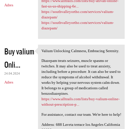
https://www.alltrails.com/lists/buy-ativan-online-
Adres
fast-us-us-shipping-6e...
https://southvalleyortho.com/services/valium-
diazepam/
https://southvalleyortho.com/services/valium-
diazepam/
Buy valium
Valium Unlocking Calmness, Embracing Serenity.
Valium Unlocking Calmness,
Diazepam treats seizures, muscle spasms or
Onli...
twitches. It may also be used to treat anxiety,
including before a procedure. It can also be used to
24.04.2024
reduce the symptoms of alcohol withdrawal. It
Adres
works by helping your nervous system calm down.
It belongs to a group of medications called
benzodiazepines.
https://www.alltrails.com/lists/buy-valium-online-
without-prescription-p...
For assistance, contact our team. We're here to help!
Address: 688 Laveta terrace los Angeles California