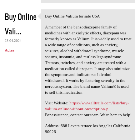
Buy Online
Buy Online Valium for sale USA
Buy Online Valium for sale
A member of the benzodiazepine family of
Vali...
medicines with anxiolytic effects, diazepam was
formerly known as Valium. It is widely used to treat
23.04.2024
a wide range of conditions, such as anxiety,
Adres
seizures, alcohol withdrawal syndrome, muscle
spasms, insomnia, and restless legs syndrome.
Tremors, twitches, and anxiety are treated with a
medication called diazepam. It may also minimize
the symptoms and indicators of alcohol
withdrawal. It works by fostering serenity in the
nervous system. The brand name Valium® is used
to sell this medication
Visit Website:
https://www.alltrails.com/lists/buy-
valium-online-without-prescription-p...
For assistance, contact our team. We're here to help!
Address: 688 Laveta terrace los Angeles California
90026