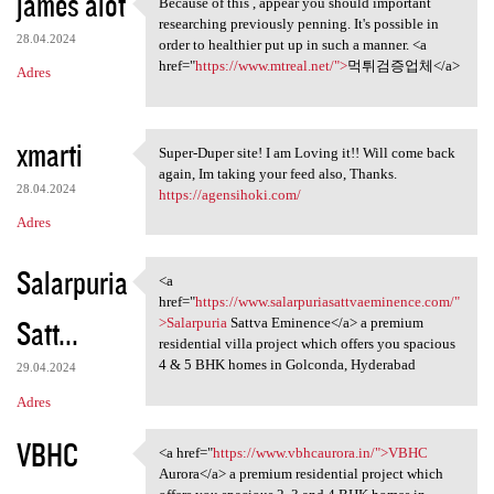
james alot
Because of this , appear you should important
Because of this , appear you
researching previously penning. It's possible in
28.04.2024
order to healthier put up in such a manner. <a
href="
https://www.mtreal.net/">
먹튀검증업체</a>
Adres
xmarti
Super-Duper site! I am Loving it!! Will come back
Super-Duper site! I am Loving
again, Im taking your feed also, Thanks.
28.04.2024
https://agensihoki.com/
Adres
Salarpuria
<a
<a href="https://www
href="
https://www.salarpuriasattvaeminence.com/"
Satt...
>Salarpuria
Sattva Eminence</a> a premium
residential villa project which offers you spacious
4 & 5 BHK homes in Golconda, Hyderabad
29.04.2024
Adres
VBHC
<a href="
https://www.vbhcaurora.in/">VBHC
<a href="https://www
Aurora</a> a premium residential project which