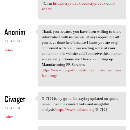
4Chan
https://crypto30x.com/crypto30x-com-
4chan/
Anonim
Thank you because you have been willing to share
Thank you because you have
information with us. we will always appreciate all
23.04.2024
you have done here because I know you are very
concerned with our. I was reading some of your
Adres
content on this website and I conceive this internet
site is really informative ! Keep on putting up.
Manufacturing PR Services
https://www.bcmpublicrelations.com/sectors/manu
facturing/
Civaget
여기여 is my go-to for staying updated on sports
여기여 is my go-to for staying
news. Love the curated links and insightful
23.04.2024
analysis!
https://www.linkmoa.org/
여기여
Adres