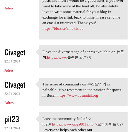
m
posts and I feel I would be a good asset. If you ever
want to take some of the load off, I’d absolutely
Adres
e
love to write some material for your blog in
n
exchange for a link back to mine. Please send me
an email if interested. Thank you!
t
https://bio.site/sihokislot
a
r
Civaget
z
I love the diverse range of genres available on 뉴토
I love the diverse range of
끼.
https://www
.블랙툰.art/대체
e
22.04.2024
Adres
Civaget
The sense of community on 부산달리기 is
The sense of community on
palpable - it's a testament to the passion for sports
22.04.2024
in Busan.
https://www.busandal.org
Adres
pi123
Love the community feel of <a
Love the community feel of <a
href="
https://www.opga001.info">
오피가이드</a>
22.04.2024
- everyone helps each other out.