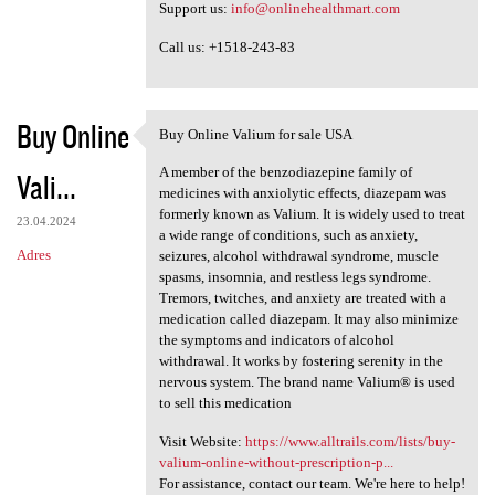
Support us:
info@onlinehealthmart.com
Call us: +1518-243-83
Buy Online
Buy Online Valium for sale USA
Buy Online Valium for sale
A member of the benzodiazepine family of
Vali...
medicines with anxiolytic effects, diazepam was
formerly known as Valium. It is widely used to treat
23.04.2024
a wide range of conditions, such as anxiety,
Adres
seizures, alcohol withdrawal syndrome, muscle
spasms, insomnia, and restless legs syndrome.
Tremors, twitches, and anxiety are treated with a
medication called diazepam. It may also minimize
the symptoms and indicators of alcohol
withdrawal. It works by fostering serenity in the
nervous system. The brand name Valium® is used
to sell this medication
Visit Website:
https://www.alltrails.com/lists/buy-
valium-online-without-prescription-p...
For assistance, contact our team. We're here to help!