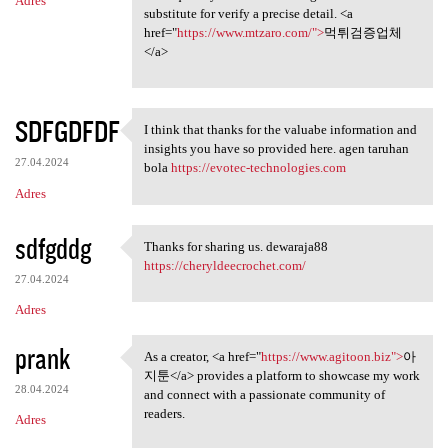
Adres
substitute for verify a precise detail. <a
href="
https://www.mtzaro.com/">
먹튀검증업체
</a>
SDFGDFDF
I think that thanks for the valuabe information and
I think that thanks for the
insights you have so provided here. agen taruhan
27.04.2024
bola
https://evotec-technologies.com
Adres
sdfgddg
Thanks for sharing us. dewaraja88
Thanks for sharing us.
https://cheryldeecrochet.com/
27.04.2024
Adres
prank
As a creator, <a href="
https://www.agitoon.biz">
아
As a creator, <a href="https:
지툰</a> provides a platform to showcase my work
28.04.2024
and connect with a passionate community of
readers.
Adres