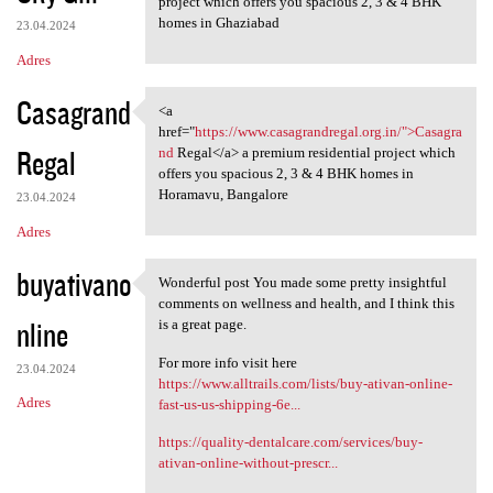
project which offers you spacious 2, 3 & 4 BHK
homes in Ghaziabad
23.04.2024
Adres
Casagrand
<a
<a href="https://www
href="
https://www.casagrandregal.org.in/">Casagra
Regal
nd
Regal</a> a premium residential project which
offers you spacious 2, 3 & 4 BHK homes in
Horamavu, Bangalore
23.04.2024
Adres
buyativano
Wonderful post You made some pretty insightful
Wonderful post You made some
comments on wellness and health, and I think this
nline
is a great page.
For more info visit here
23.04.2024
https://www.alltrails.com/lists/buy-ativan-online-
Adres
fast-us-us-shipping-6e...
https://quality-dentalcare.com/services/buy-
ativan-online-without-prescr...