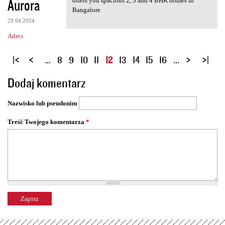
Aurora
offers you spacious 2, 3 and 4 BHK homes in
Bangalore
29.04.2024
Adres
S
…
8
9
10
11
12
13
14
15
16
…
t
Dodaj komentarz
r
o
Nazwisko lub pseudonim
n
y
Treść Twojego komentarza
*