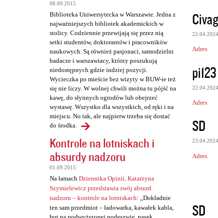
z
08.09.2015
e
Civag
Biblioteka Uniwersytecka w Warszawie. Jedna z
najważniejszych bibliotek akademickich w
stolicy. Codziennie przewijają się przez nią
22.04.202
setki studentów, doktorantów i pracowników
Adres
naukowych. Są również pasjonaci, samodzielni
badacze i warszawiacy, którzy poszukują
pi123
niedostępnych gdzie indziej pozycji.
Wycieczka po mieście bez wizyty w BUW-ie też
22.04.202
się nie liczy. W wolnej chwili można tu pójść na
kawę, do słynnych ogrodów lub obejrzeć
Adres
wystawę. Wszystko dla wszystkich, od ręki i na
miejscu. No tak, ale najpierw trzeba się dostać
SD
do środka.
Kontrole na lotniskach i
23.04.202
absurdy nadzoru
Adres
01.09.2015
Na łamach
Dziennika Opinii, Katarzyna
Szymielewicz przedstawia swój absurd
nadzoru – kontrole na lotniskach
: „Dokładnie
SD
ten sam przedmiot – ładowarka, kawałek kabla,
but na podwyższonej podeszwie, pasek,