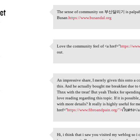
et
The sense of community on 부산달리기 is palpable - i
The sense of community on
Busan.
https://www.busandal.org
4
Love the community feel of <a href="
https://ww
Love the community feel of <a
out.
4
An impressive share, I merely given this onto a 
An impressive share, I merely
this. And he actually bought me breakfast due to th
4
Thnx with the treat! But yeah Thnkx for spending 
love reading regarding this topic. If it is possib
with more details? It really is highly useful for m
href="
https://www.fibroandpain.org/">
เว็บตรง</
Hi, i think that i saw you visited my weblog so i 
Hi, i think that i saw you