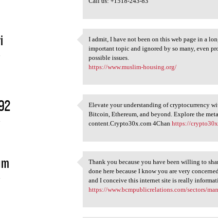
Call us: +1518-243-83
i
I admit, I have not been on this web page in a long
I admit, I have not been on
important topic and ignored by so many, even pr
4
possible issues.
https://www.muslim-housing.org/
92
Elevate your understanding of cryptocurrency 
Elevate your understanding of
Bitcoin, Ethereum, and beyond. Explore the metav
4
content.Crypto30x.com 4Chan
https://crypto3
im
Thank you because you have been willing to share
Thank you because you have
done here because I know you are very concerned 
4
and I conceive this internet site is really infor
https://www.bcmpublicrelations.com/sectors/man