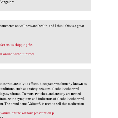
 Bangalore
omments on wellness and health, and I think this is a great
fast-us-us-shipping-6e...
n-online-without-prescr...
nes with anxiolytic effects, diazepam was formerly known as
 conditions, such as anxiety, seizures, alcohol withdrawal
legs syndrome. Tremors, twitches, and anxiety are treated
minimize the symptoms and indicators of alcohol withdrawal.
tem. The brand name Valium® is used to sell this medication
-valium-online-without-prescription-p...
lp!