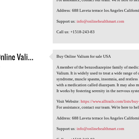
Address: 688 Laveta terrace los Angeles Califor
Support us:
info@onlinehealthmart.com
Call us: +1518-243-83
nline Vali...
Buy Online Valium for sale USA
Buy Online Valium for sale
4
A member of the benzodiazepine family of medici
Valium. It is widely used to treat a wide range of
syndrome, muscle spasms, insomnia, and restless 
with a medication called diazepam. It may also 
It works by fostering serenity in the nervous sys
Visit Website:
https://www.alltrails.com/lists/buy
For assistance, contact our team. We're here to he
Address: 688 Laveta terrace los Angeles Califor
Support us:
info@onlinehealthmart.com