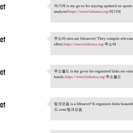
et
여기여 is my go-to for staying updated on sports n
여기여 is my go-to for staying
analysis!
https://www.linkmoa.org/
여기여
4
et
주소야 sites are lifesavers! They compile relevant 
주소야 sites are lifesavers!
effort.
https://www.linkmoa.org/
주소야
4
et
주소월드 is my go-to for organized links on variou
주소월드 is my go-to for
hassle.
https://www.linkmoa.org/
주소월드
4
et
링크모음 is a lifesaver! It organizes links beautifu
링크모음 is a lifesaver! It
드.com/링크모음
4