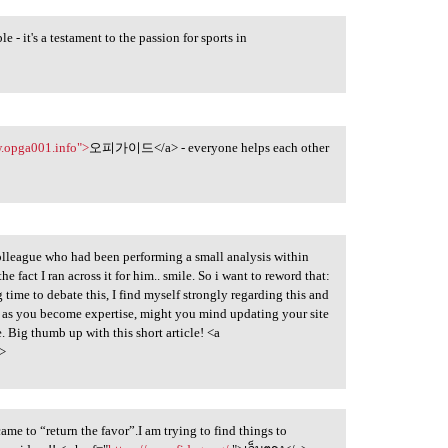
t's a testament to the passion for sports in
w.opga001.info">
오피가이드</a> - everyone helps each other
colleague who had been performing a small analysis within
e fact I ran across it for him.. smile. So i want to reword that:
time to debate this, I find myself strongly regarding this and
le, as you become expertise, might you mind updating your site
e. Big thumb up with this short article! <a
a>
came to “return the favor”.I am trying to find things to