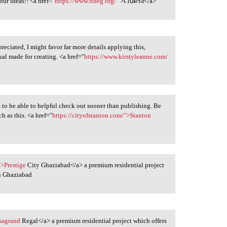
our ideas!! <a href="
https://www.fideg.org/
">เว็บตรง</a>
reciated, I might favor far more details applying this,
ual made for creating. <a href="
https://www.kirstyleanne.com/
s to be able to helpful check out sooner than publishing. Be
h as this. <a href="
https://cityofstanton.com/">Stanton
">Prestige
City Ghaziabad</a> a premium residential project
n Ghaziabad
asagrand
Regal</a> a premium residential project which offers