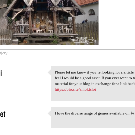
ajery
i
Please let me know if you’re looking for a article 
Please let me know if you’re
feel I would be a good asset. If you ever want to 
4
material for your blog in exchange for a link bac
https://bio.site/sihokislot
et
I love the diverse range of genres available on
I love the diverse range of
4