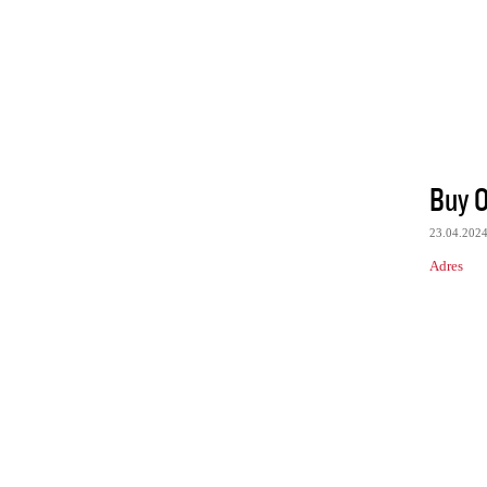
Buy O
23.04.202
Adres