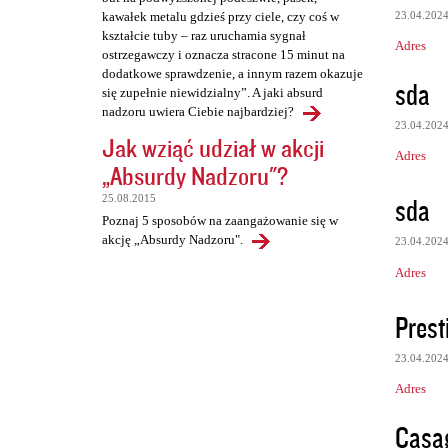
23.04.202
kawałek metalu gdzieś przy ciele, czy coś w
kształcie tuby – raz uruchamia sygnał
Adres
ostrzegawczy i oznacza stracone 15 minut na
dodatkowe sprawdzenie, a innym razem okazuje
sda
się zupełnie niewidzialny”. A jaki absurd
nadzoru uwiera Ciebie najbardziej?
23.04.202
Jak wziąć udział w akcji
Adres
„Absurdy Nadzoru"?
sda
25.08.2015
Poznaj 5 sposobów na zaangażowanie się w
akcję „Absurdy Nadzoru".
23.04.202
Adres
Presti
23.04.202
Adres
Casa