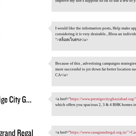
improve my site!I suppose its ok to use a few of y
4
I would like the information posts, Help make app
I would like the information
considering it is very desirable., Bless an individ
4
">สล็อตเว็บตรง</a>
Because of this , advertising campaigns strategie
Because of this , advertising
more successful to jot down far better location suc
4
CA</a>
ge City G...
<a href="
https://www.prestigecityghaziabad.org/
<a href="https://www
which offers you spacious 2, 3 & 4 BHK homes i
4
grand Regal
<a href="
https://www.casagrandregal.org.in/">C