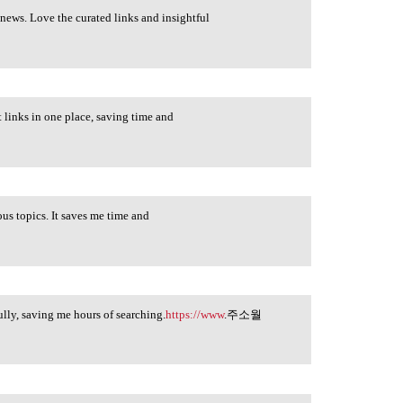
ews. Love the curated links and insightful
links in one place, saving time and
s topics. It saves me time and
lly, saving me hours of searching.
https://www
.주소월