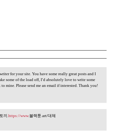
writer for your site. You have some really great posts and I
take some of the load off, I’d absolutely love to write some
k to mine. Please send me an email if interested. Thank you!
 뉴토끼.
https://www
.블랙툰.art/대체