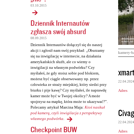
03.10.2015
Dziennik Internautów
zgłasza swój absurd
08.09.2015
Dziennik Internautów dołączył się do naszej
akcji i zgłosił nam swój przykład: „Oburzamy
kamery-b
się na inwigilację w internecie, na działania
amerykańskich służb, ale co wiemy o
K
inwigilacji na własnym podwórku? Czy
xmart
myślałeś, że gdy stoisz sobie pod blokiem,
o
możesz być ciągle obserwowany np. przez
22.04.202
m
człowieka ze straży miejskiej, który siedzi przy
biurku i pije kawę? Czy myślałeś, ile naprawdę
Adres
e
kamer może być w Twojej okolicy? A może
n
spojrzysz na mapkę, która może to ukazywać?”.
Polecamy artykuł Marcina Maja:
Ktoś nasikał
t
Civag
pod kamerą, czyli inwigilacja z perspektywy
a
własnego podwórka
.
22.04.202
r
Checkpoint BUW
Adres