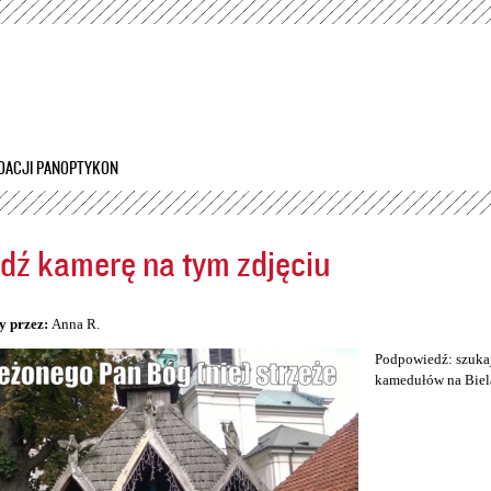
Przejdź
do
treści
DACJI PANOPTYKON
dź kamerę na tym zdjęciu
5
y przez:
Anna R.
Podpowiedź: szukaj
kamedułów na Biel