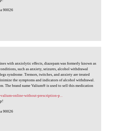
nia 90026
nes with anxiolytic effects, diazepam was formerly known as
 conditions, such as anxiety, seizures, alcohol withdrawal
legs syndrome. Tremors, twitches, and anxiety are treated
minimize the symptoms and indicators of alcohol withdrawal.
tem. The brand name Valium® is used to sell this medication
-valium-online-without-prescription-p...
lp!
nia 90026