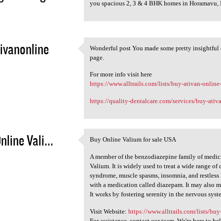
<a href="https://www
you spacious 2, 3 & 4 BHK homes in Horamavu,
4
ivanonline
Wonderful post You made some pretty insightful c
Wonderful post You made some
page.
4
For more info visit here
https://www.alltrails.com/lists/buy-ativan-online-
https://quality-dentalcare.com/services/buy-ativa
nline Vali...
Buy Online Valium for sale USA
Buy Online Valium for sale
4
A member of the benzodiazepine family of medici
Valium. It is widely used to treat a wide range of
syndrome, muscle spasms, insomnia, and restless 
with a medication called diazepam. It may also 
It works by fostering serenity in the nervous sys
Visit Website:
https://www.alltrails.com/lists/buy
For assistance, contact our team. We're here to he