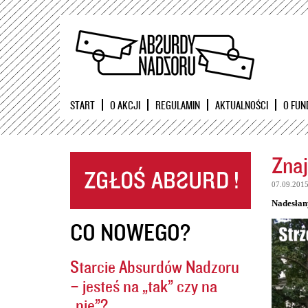
START
O AKCJI
REGULAMIN
AKTUALNOŚCI
O FUN
Znaj
07.09.201
Nadesłan
CO NOWEGO?
Starcie Absurdów Nadzoru
– jesteś na „tak” czy na
„nie”?