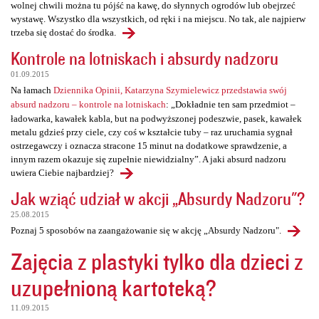
wolnej chwili można tu pójść na kawę, do słynnych ogrodów lub obejrzeć
wystawę. Wszystko dla wszystkich, od ręki i na miejscu. No tak, ale najpierw
trzeba się dostać do środka.
Kontrole na lotniskach i absurdy nadzoru
01.09.2015
Na łamach
Dziennika Opinii, Katarzyna Szymielewicz przedstawia swój
absurd nadzoru – kontrole na lotniskach
: „Dokładnie ten sam przedmiot –
ładowarka, kawałek kabla, but na podwyższonej podeszwie, pasek, kawałek
metalu gdzieś przy ciele, czy coś w kształcie tuby – raz uruchamia sygnał
ostrzegawczy i oznacza stracone 15 minut na dodatkowe sprawdzenie, a
innym razem okazuje się zupełnie niewidzialny”. A jaki absurd nadzoru
uwiera Ciebie najbardziej?
Jak wziąć udział w akcji „Absurdy Nadzoru"?
25.08.2015
Poznaj 5 sposobów na zaangażowanie się w akcję „Absurdy Nadzoru".
Zajęcia z plastyki tylko dla dzieci z
uzupełnioną kartoteką?
11.09.2015