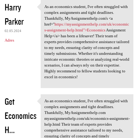
Harry
As an economics student, I've often struggled with
As an economics student, I've
complex assignments and tight deadlines.
Parker
Thankfully, MyAssignmenthelp.com's <a
href="
https://myassignmenthelp.com/uk/economic
s-assignment-help.html">Economics
Assignment
02.05.2024
Help</a> has been a lifesaver! Their team of
Adres
experts provides comprehensive assistance tailored
to my needs, ensuring clarity of concepts and
timely submissions. Whether it's understanding
intricate economic theories or analyzing real-world
scenarios, I can always rely on their expertise.
Highly recommend to fellow students looking to
excel in economics!
Get
As an economics student, I've often struggled with
As an economics student, I've
complex assignments and tight deadlines.
Economics
Thankfully, MyAssignmenthelp.com
myassignmenthelp.com/uk/economics-assignment-
help.html Their team of experts provides
H...
comprehensive assistance tailored to my needs,
ensuring clarity of concepts and timely