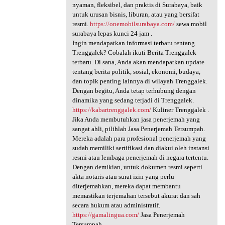
nyaman, fleksibel, dan praktis di Surabaya, baik
untuk urusan bisnis, liburan, atau yang bersifat
resmi.
https://onemobilsurabaya.com/
sewa mobil
surabaya lepas kunci 24 jam .
Ingin mendapatkan informasi terbaru tentang
Trenggalek? Cobalah ikuti Berita Trenggalek
terbaru. Di sana, Anda akan mendapatkan update
tentang berita politik, sosial, ekonomi, budaya,
dan topik penting lainnya di wilayah Trenggalek.
Dengan begitu, Anda tetap terhubung dengan
dinamika yang sedang terjadi di Trenggalek.
https://kabartrenggalek.com/
Kuliner Trenggalek .
Jika Anda membutuhkan jasa penerjemah yang
sangat ahli, pilihlah Jasa Penerjemah Tersumpah.
Mereka adalah para profesional penerjemah yang
sudah memiliki sertifikasi dan diakui oleh instansi
resmi atau lembaga penerjemah di negara tertentu.
Dengan demikian, untuk dokumen resmi seperti
akta notaris atau surat izin yang perlu
diterjemahkan, mereka dapat membantu
memastikan terjemahan tersebut akurat dan sah
secara hukum atau administratif.
https://gamalingua.com/
Jasa Penerjemah
Tersumpah .