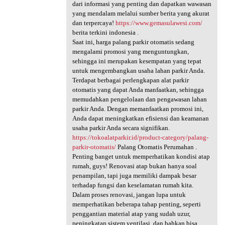
dari informasi yang penting dan dapatkan wawasan
yang mendalam melalui sumber berita yang akurat
dan terpercaya!
https://www.gemasulawesi.com/
berita terkini indonesia .
Saat ini, harga palang parkir otomatis sedang
mengalami promosi yang menguntungkan,
sehingga ini merupakan kesempatan yang tepat
untuk mengembangkan usaha lahan parkir Anda.
Terdapat berbagai perlengkapan alat parkir
otomatis yang dapat Anda manfaatkan, sehingga
memudahkan pengelolaan dan pengawasan lahan
parkir Anda. Dengan memanfaatkan promosi ini,
Anda dapat meningkatkan efisiensi dan keamanan
usaha parkir Anda secara signifikan.
https://tokoalatparkir.id/product-category/palang-
parkir-otomatis/
Palang Otomatis Perumahan .
Penting banget untuk memperhatikan kondisi atap
rumah, guys! Renovasi atap bukan hanya soal
penampilan, tapi juga memiliki dampak besar
terhadap fungsi dan keselamatan rumah kita.
Dalam proses renovasi, jangan lupa untuk
memperhatikan beberapa tahap penting, seperti
penggantian material atap yang sudah uzur,
peningkatan sistem ventilasi, dan bahkan bisa