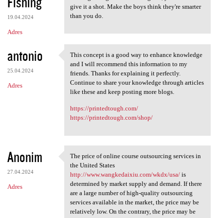
Fishing
give it a shot. Make the boys think they're smarter
than you do.
19.04.2024
Adres
antonio
This concept is a good way to enhance knowledge
This concept is a good way to
and I will recommend this information to my
25.04.2024
friends. Thanks for explaining it perfectly.
Continue to share your knowledge through articles
Adres
like these and keep posting more blogs.
https://printedtough.com/
https://printedtough.com/shop/
Anonim
The price of online course outsourcing services in
The price of online course
the United States
27.04.2024
http://www.wangkedaixiu.com/wkdx/usa/
is
determined by market supply and demand. If there
Adres
are a large number of high-quality outsourcing
services available in the market, the price may be
relatively low. On the contrary, the price may be