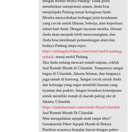
dengan Rental Mobil Padang! Tidak perlu
memikirkan transportasi umum, Anda bisa
menjelajahi Padang sesuai keinginan Anda.
Mereka menyediakan berbagai jenis kendaraan
yang cocok untuk liburan, bekerja, atau keperluan
sehari-hari Anda. Dengan layanan mereka, liburan
Anda akan menjadi lebih menyenangkan, dan
Anda bisa menikmati pemandangan alam dan
budaya Padang tanpa repot.
https://pelangiholidays.com/rental-mobil-padang-
terbaik/
rental mobil Padang .
Jika Anda sedang mencari rumah impian, ceklah
Jual Rumah Murah di Cilandak. Tempatnya sangat
bagus di Cilandak, Jakarta Selatan, dan harganya
juga ramah di kantong. Sangat cocok untuk Anda
dan keluarga yang ingin memiliki hunian yang
nyaman dan praktis. Jangan lewatkan kesempatan
untuk memiliki rumah di daerah paling oke di
Jakarta, Cilandak.
https://makelarumah.com/rumah-dijual-cilandak
Jual Rumah Murah Di Cilandak .
Mau mengadakan aqiqah anak tanpa ribet?
Gunakanlah Paket Aqiqah Murah di Bekasi.
Pastikan acaranya berjalan lancar dengan paket-