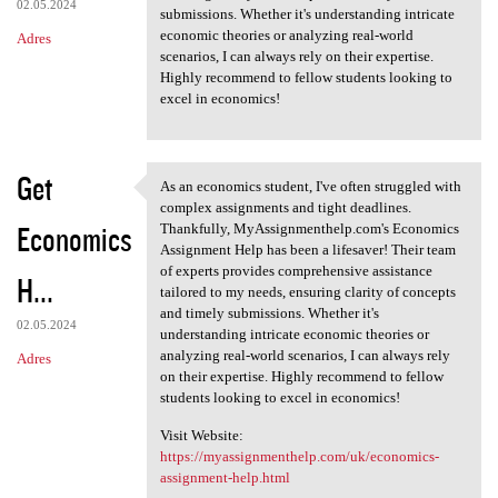
02.05.2024
submissions. Whether it's understanding intricate
economic theories or analyzing real-world
Adres
scenarios, I can always rely on their expertise.
Highly recommend to fellow students looking to
excel in economics!
Get
As an economics student, I've often struggled with
As an economics student, I've
complex assignments and tight deadlines.
Economics
Thankfully, MyAssignmenthelp.com's Economics
Assignment Help has been a lifesaver! Their team
of experts provides comprehensive assistance
H...
tailored to my needs, ensuring clarity of concepts
and timely submissions. Whether it's
02.05.2024
understanding intricate economic theories or
analyzing real-world scenarios, I can always rely
Adres
on their expertise. Highly recommend to fellow
students looking to excel in economics!
Visit Website:
https://myassignmenthelp.com/uk/economics-
assignment-help.html