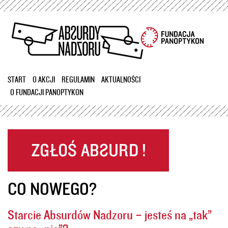
Przejdź
do
treści
START
O AKCJI
REGULAMIN
AKTUALNOŚCI
O FUNDACJI PANOPTYKON
CO NOWEGO?
Starcie Absurdów Nadzoru – jesteś na „tak”