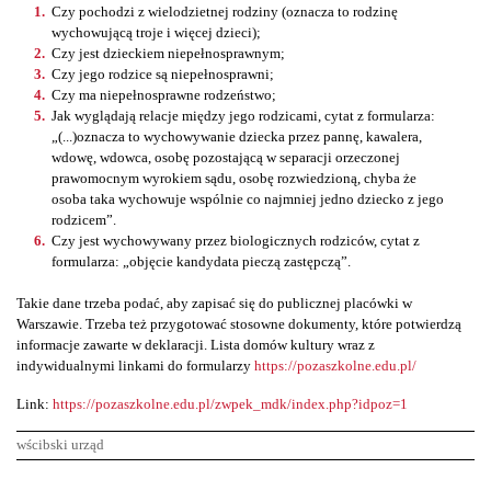
Czy pochodzi z wielodzietnej rodziny (oznacza to rodzinę
wychowującą troje i więcej dzieci);
Czy jest dzieckiem niepełnosprawnym;
Czy jego rodzice są niepełnosprawni;
Czy ma niepełnosprawne rodzeństwo;
Jak wyglądają relacje między jego rodzicami, cytat z formularza:
„(...)oznacza to wychowywanie dziecka przez pannę, kawalera,
wdowę, wdowca, osobę pozostającą w separacji orzeczonej
prawomocnym wyrokiem sądu, osobę rozwiedzioną, chyba że
osoba taka wychowuje wspólnie co najmniej jedno dziecko z jego
rodzicem”.
Czy jest wychowywany przez biologicznych rodziców, cytat z
formularza: „objęcie kandydata pieczą zastępczą”.
Takie dane trzeba podać, aby zapisać się do publicznej placówki w
Warszawie. Trzeba też przygotować stosowne dokumenty, które potwierdzą
informacje zawarte w deklaracji. Lista domów kultury wraz z
indywidualnymi linkami do formularzy
https://pozaszkolne.edu.pl/
Link:
https://pozaszkolne.edu.pl/zwpek_mdk/index.php?idpoz=1
wścibski urząd