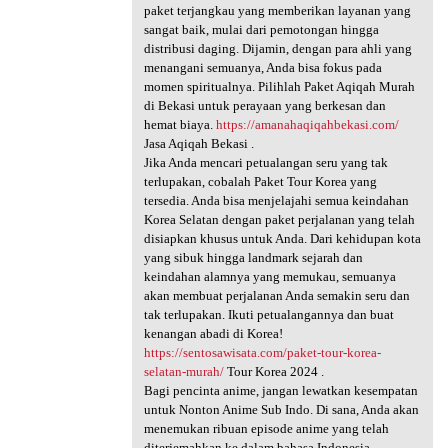
paket terjangkau yang memberikan layanan yang
sangat baik, mulai dari pemotongan hingga
distribusi daging. Dijamin, dengan para ahli yang
menangani semuanya, Anda bisa fokus pada
momen spiritualnya. Pilihlah Paket Aqiqah Murah
di Bekasi untuk perayaan yang berkesan dan
hemat biaya.
https://amanahaqiqahbekasi.com/
Jasa Aqiqah Bekasi .
Jika Anda mencari petualangan seru yang tak
terlupakan, cobalah Paket Tour Korea yang
tersedia. Anda bisa menjelajahi semua keindahan
Korea Selatan dengan paket perjalanan yang telah
disiapkan khusus untuk Anda. Dari kehidupan kota
yang sibuk hingga landmark sejarah dan
keindahan alamnya yang memukau, semuanya
akan membuat perjalanan Anda semakin seru dan
tak terlupakan. Ikuti petualangannya dan buat
kenangan abadi di Korea!
https://sentosawisata.com/paket-tour-korea-
selatan-murah/
Tour Korea 2024 .
Bagi pencinta anime, jangan lewatkan kesempatan
untuk Nonton Anime Sub Indo. Di sana, Anda akan
menemukan ribuan episode anime yang telah
diterjemahkan ke dalam bahasa Indonesia,