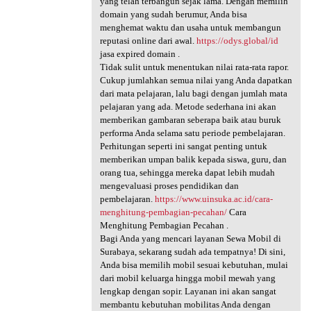
yang telah terbangun sejak lama. Dengan memilih
domain yang sudah berumur, Anda bisa
menghemat waktu dan usaha untuk membangun
reputasi online dari awal.
https://odys.global/id
jasa expired domain .
Tidak sulit untuk menentukan nilai rata-rata rapor.
Cukup jumlahkan semua nilai yang Anda dapatkan
dari mata pelajaran, lalu bagi dengan jumlah mata
pelajaran yang ada. Metode sederhana ini akan
memberikan gambaran seberapa baik atau buruk
performa Anda selama satu periode pembelajaran.
Perhitungan seperti ini sangat penting untuk
memberikan umpan balik kepada siswa, guru, dan
orang tua, sehingga mereka dapat lebih mudah
mengevaluasi proses pendidikan dan
pembelajaran.
https://www.uinsuka.ac.id/cara-
menghitung-pembagian-pecahan/
Cara
Menghitung Pembagian Pecahan .
Bagi Anda yang mencari layanan Sewa Mobil di
Surabaya, sekarang sudah ada tempatnya! Di sini,
Anda bisa memilih mobil sesuai kebutuhan, mulai
dari mobil keluarga hingga mobil mewah yang
lengkap dengan sopir. Layanan ini akan sangat
membantu kebutuhan mobilitas Anda dengan