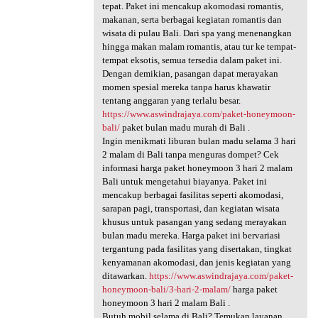
tepat. Paket ini mencakup akomodasi romantis,
makanan, serta berbagai kegiatan romantis dan
wisata di pulau Bali. Dari spa yang menenangkan
hingga makan malam romantis, atau tur ke tempat-
tempat eksotis, semua tersedia dalam paket ini.
Dengan demikian, pasangan dapat merayakan
momen spesial mereka tanpa harus khawatir
tentang anggaran yang terlalu besar.
https://www.aswindrajaya.com/paket-honeymoon-
bali/
paket bulan madu murah di Bali .
Ingin menikmati liburan bulan madu selama 3 hari
2 malam di Bali tanpa menguras dompet? Cek
informasi harga paket honeymoon 3 hari 2 malam
Bali untuk mengetahui biayanya. Paket ini
mencakup berbagai fasilitas seperti akomodasi,
sarapan pagi, transportasi, dan kegiatan wisata
khusus untuk pasangan yang sedang merayakan
bulan madu mereka. Harga paket ini bervariasi
tergantung pada fasilitas yang disertakan, tingkat
kenyamanan akomodasi, dan jenis kegiatan yang
ditawarkan.
https://www.aswindrajaya.com/paket-
honeymoon-bali/3-hari-2-malam/
harga paket
honeymoon 3 hari 2 malam Bali .
Butuh mobil selama di Bali? Temukan layanan