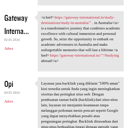
Gateway
<a href=
https://gateway-international.in/study-
<a href= https://gateway
destinations/study-in-australia/"...
in Australia</a>
Interna...
is a transformative journey that combines academic
excellence with cultural immersion and personal
growth. So, seize the opportunity to embark on
02.05.2024
academic adventures in Australia and make
Adres
unforgettable memories that will last a lifetime.<a
href=
https://gateway-international.in//">Studying
abroad</a>
Opi
Layanan jasa backlink yang diklaim "100% aman"
Layanan jasa backlink yang
kini tersedia untuk Anda yang ingin meningkatkan
04.05.2024
otoritas dan peringkat situs web. Dengan
pembuatan tautan balik (backlink) dari situs-situs
Adres
lain, layanan ini menjamin keamanan tanpa
melanggar pedoman mesin pencari seperti Google
yang dapat menyebabkan penalti atau
pengurangan peringkat. Backlink ditawarkan dari
situs-situs berkualitas tinggi dengan metode yang