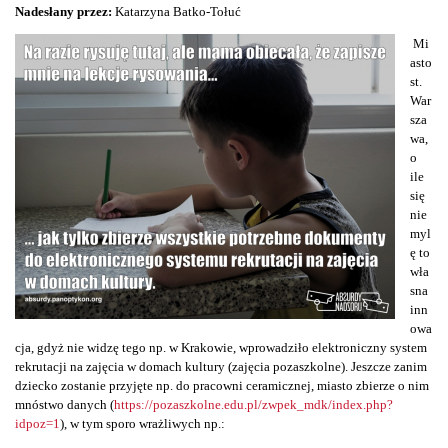
Nadesłany przez:
Katarzyna Batko-Tołuć
Mi
asto
st.
War
sza
wa,
o
ile
się
nie
myl
ę to
wła
sna
inn
owa
cja, gdyż nie widzę tego np. w Krakowie, wprowadziło elektroniczny system
rekrutacji na zajęcia w domach kultury (zajęcia pozaszkolne). Jeszcze zanim
dziecko zostanie przyjęte np. do pracowni ceramicznej, miasto zbierze o nim
mnóstwo danych (
https://pozaszkolne.edu.pl/zwpek_mdk/index.php?
idpoz=1
), w tym sporo wrażliwych np.: