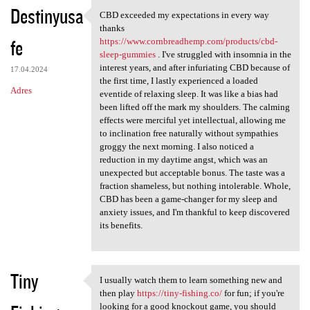
K
Destinyusa
CBD exceeded my expectations in every way
CBD exceeded my expectations
o
thanks
fe
m
https://www.cornbreadhemp.com/products/cbd-
sleep-gummies
. I've struggled with insomnia in the
e
interest years, and after infuriating CBD because of
17.04.2024
n
the first time, I lastly experienced a loaded
Adres
eventide of relaxing sleep. It was like a bias had
t
been lifted off the mark my shoulders. The calming
a
effects were merciful yet intellectual, allowing me
to inclination free naturally without sympathies
r
groggy the next morning. I also noticed a
z
reduction in my daytime angst, which was an
unexpected but acceptable bonus. The taste was a
e
fraction shameless, but nothing intolerable. Whole,
CBD has been a game-changer for my sleep and
anxiety issues, and I'm thankful to keep discovered
its benefits.
Tiny
I usually watch them to learn something new and
I usually watch them to learn
then play
https://tiny-fishing.co/
for fun; if you're
looking for a good knockout game, you should