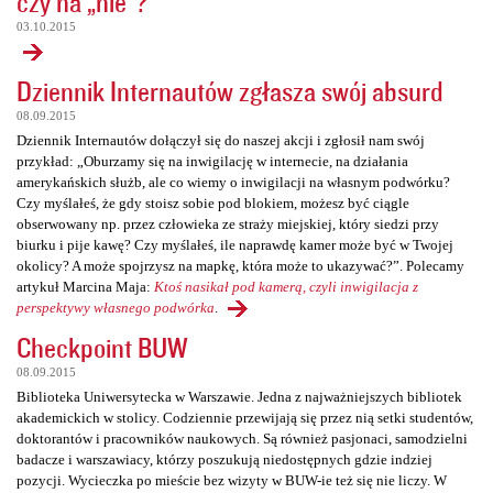
czy na „nie”?
03.10.2015
Dziennik Internautów zgłasza swój absurd
08.09.2015
Dziennik Internautów dołączył się do naszej akcji i zgłosił nam swój
przykład: „Oburzamy się na inwigilację w internecie, na działania
amerykańskich służb, ale co wiemy o inwigilacji na własnym podwórku?
Czy myślałeś, że gdy stoisz sobie pod blokiem, możesz być ciągle
obserwowany np. przez człowieka ze straży miejskiej, który siedzi przy
biurku i pije kawę? Czy myślałeś, ile naprawdę kamer może być w Twojej
okolicy? A może spojrzysz na mapkę, która może to ukazywać?”. Polecamy
artykuł Marcina Maja:
Ktoś nasikał pod kamerą, czyli inwigilacja z
perspektywy własnego podwórka
.
Checkpoint BUW
08.09.2015
Biblioteka Uniwersytecka w Warszawie. Jedna z najważniejszych bibliotek
akademickich w stolicy. Codziennie przewijają się przez nią setki studentów,
doktorantów i pracowników naukowych. Są również pasjonaci, samodzielni
badacze i warszawiacy, którzy poszukują niedostępnych gdzie indziej
pozycji. Wycieczka po mieście bez wizyty w BUW-ie też się nie liczy. W