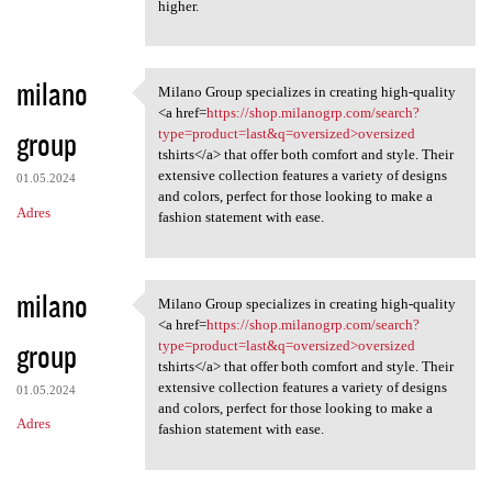
higher.
milano
Milano Group specializes in creating high-quality
Milano Group specializes in
<a href=
https://shop.milanogrp.com/search?
group
type=product=last&q=oversized>oversized
tshirts</a> that offer both comfort and style. Their
extensive collection features a variety of designs
01.05.2024
and colors, perfect for those looking to make a
Adres
fashion statement with ease.
milano
Milano Group specializes in creating high-quality
Milano Group specializes in
<a href=
https://shop.milanogrp.com/search?
group
type=product=last&q=oversized>oversized
tshirts</a> that offer both comfort and style. Their
extensive collection features a variety of designs
01.05.2024
and colors, perfect for those looking to make a
Adres
fashion statement with ease.