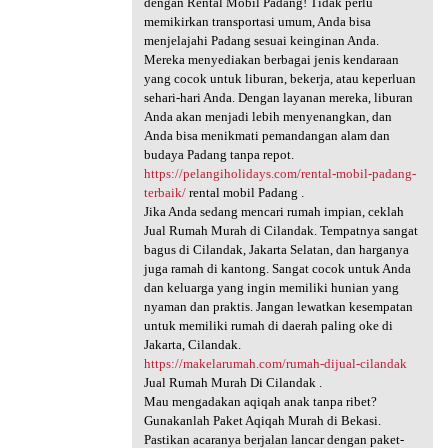
dengan Rental Mobil Padang! Tidak perlu
memikirkan transportasi umum, Anda bisa
menjelajahi Padang sesuai keinginan Anda.
Mereka menyediakan berbagai jenis kendaraan
yang cocok untuk liburan, bekerja, atau keperluan
sehari-hari Anda. Dengan layanan mereka, liburan
Anda akan menjadi lebih menyenangkan, dan
Anda bisa menikmati pemandangan alam dan
budaya Padang tanpa repot.
https://pelangiholidays.com/rental-mobil-padang-
terbaik/
rental mobil Padang .
Jika Anda sedang mencari rumah impian, ceklah
Jual Rumah Murah di Cilandak. Tempatnya sangat
bagus di Cilandak, Jakarta Selatan, dan harganya
juga ramah di kantong. Sangat cocok untuk Anda
dan keluarga yang ingin memiliki hunian yang
nyaman dan praktis. Jangan lewatkan kesempatan
untuk memiliki rumah di daerah paling oke di
Jakarta, Cilandak.
https://makelarumah.com/rumah-dijual-cilandak
Jual Rumah Murah Di Cilandak .
Mau mengadakan aqiqah anak tanpa ribet?
Gunakanlah Paket Aqiqah Murah di Bekasi.
Pastikan acaranya berjalan lancar dengan paket-