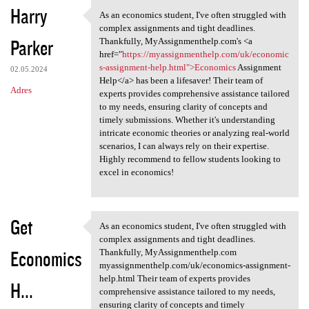
Harry
As an economics student, I've often struggled with
As an economics student, I've
complex assignments and tight deadlines.
Parker
Thankfully, MyAssignmenthelp.com's <a
href="
https://myassignmenthelp.com/uk/economic
s-assignment-help.html">Economics
Assignment
02.05.2024
Help</a> has been a lifesaver! Their team of
Adres
experts provides comprehensive assistance tailored
to my needs, ensuring clarity of concepts and
timely submissions. Whether it's understanding
intricate economic theories or analyzing real-world
scenarios, I can always rely on their expertise.
Highly recommend to fellow students looking to
excel in economics!
Get
As an economics student, I've often struggled with
As an economics student, I've
complex assignments and tight deadlines.
Economics
Thankfully, MyAssignmenthelp.com
myassignmenthelp.com/uk/economics-assignment-
help.html Their team of experts provides
H...
comprehensive assistance tailored to my needs,
ensuring clarity of concepts and timely