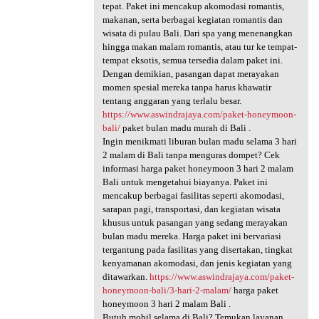
tepat. Paket ini mencakup akomodasi romantis,
makanan, serta berbagai kegiatan romantis dan
wisata di pulau Bali. Dari spa yang menenangkan
hingga makan malam romantis, atau tur ke tempat-
tempat eksotis, semua tersedia dalam paket ini.
Dengan demikian, pasangan dapat merayakan
momen spesial mereka tanpa harus khawatir
tentang anggaran yang terlalu besar.
https://www.aswindrajaya.com/paket-honeymoon-
bali/
paket bulan madu murah di Bali .
Ingin menikmati liburan bulan madu selama 3 hari
2 malam di Bali tanpa menguras dompet? Cek
informasi harga paket honeymoon 3 hari 2 malam
Bali untuk mengetahui biayanya. Paket ini
mencakup berbagai fasilitas seperti akomodasi,
sarapan pagi, transportasi, dan kegiatan wisata
khusus untuk pasangan yang sedang merayakan
bulan madu mereka. Harga paket ini bervariasi
tergantung pada fasilitas yang disertakan, tingkat
kenyamanan akomodasi, dan jenis kegiatan yang
ditawarkan.
https://www.aswindrajaya.com/paket-
honeymoon-bali/3-hari-2-malam/
harga paket
honeymoon 3 hari 2 malam Bali .
Butuh mobil selama di Bali? Temukan layanan