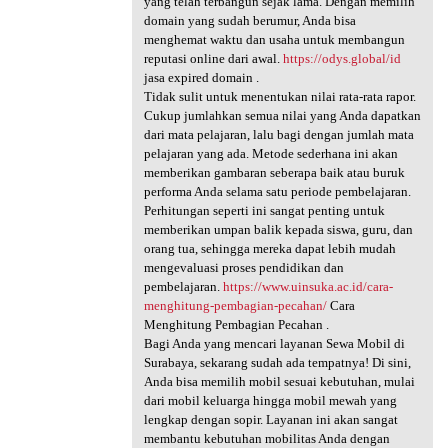
yang telah terbangun sejak lama. Dengan memilih
domain yang sudah berumur, Anda bisa
menghemat waktu dan usaha untuk membangun
reputasi online dari awal.
https://odys.global/id
jasa expired domain .
Tidak sulit untuk menentukan nilai rata-rata rapor.
Cukup jumlahkan semua nilai yang Anda dapatkan
dari mata pelajaran, lalu bagi dengan jumlah mata
pelajaran yang ada. Metode sederhana ini akan
memberikan gambaran seberapa baik atau buruk
performa Anda selama satu periode pembelajaran.
Perhitungan seperti ini sangat penting untuk
memberikan umpan balik kepada siswa, guru, dan
orang tua, sehingga mereka dapat lebih mudah
mengevaluasi proses pendidikan dan
pembelajaran.
https://www.uinsuka.ac.id/cara-
menghitung-pembagian-pecahan/
Cara
Menghitung Pembagian Pecahan .
Bagi Anda yang mencari layanan Sewa Mobil di
Surabaya, sekarang sudah ada tempatnya! Di sini,
Anda bisa memilih mobil sesuai kebutuhan, mulai
dari mobil keluarga hingga mobil mewah yang
lengkap dengan sopir. Layanan ini akan sangat
membantu kebutuhan mobilitas Anda dengan