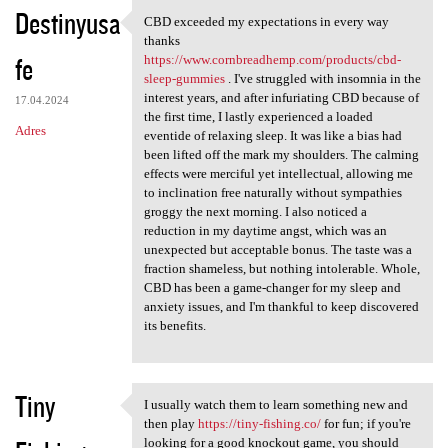
K
Destinyusa
CBD exceeded my expectations in every way
CBD exceeded my expectations
o
thanks
fe
m
https://www.cornbreadhemp.com/products/cbd-
sleep-gummies
. I've struggled with insomnia in the
e
interest years, and after infuriating CBD because of
17.04.2024
n
the first time, I lastly experienced a loaded
Adres
eventide of relaxing sleep. It was like a bias had
t
been lifted off the mark my shoulders. The calming
a
effects were merciful yet intellectual, allowing me
to inclination free naturally without sympathies
r
groggy the next morning. I also noticed a
z
reduction in my daytime angst, which was an
unexpected but acceptable bonus. The taste was a
e
fraction shameless, but nothing intolerable. Whole,
CBD has been a game-changer for my sleep and
anxiety issues, and I'm thankful to keep discovered
its benefits.
Tiny
I usually watch them to learn something new and
I usually watch them to learn
then play
https://tiny-fishing.co/
for fun; if you're
looking for a good knockout game, you should