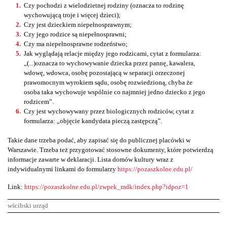
Czy pochodzi z wielodzietnej rodziny (oznacza to rodzinę
wychowującą troje i więcej dzieci);
Czy jest dzieckiem niepełnosprawnym;
Czy jego rodzice są niepełnosprawni;
Czy ma niepełnosprawne rodzeństwo;
Jak wyglądają relacje między jego rodzicami, cytat z formularza:
„(...)oznacza to wychowywanie dziecka przez pannę, kawalera,
wdowę, wdowca, osobę pozostającą w separacji orzeczonej
prawomocnym wyrokiem sądu, osobę rozwiedzioną, chyba że
osoba taka wychowuje wspólnie co najmniej jedno dziecko z jego
rodzicem”.
Czy jest wychowywany przez biologicznych rodziców, cytat z
formularza: „objęcie kandydata pieczą zastępczą”.
Takie dane trzeba podać, aby zapisać się do publicznej placówki w
Warszawie. Trzeba też przygotować stosowne dokumenty, które potwierdzą
informacje zawarte w deklaracji. Lista domów kultury wraz z
indywidualnymi linkami do formularzy
https://pozaszkolne.edu.pl/
Link:
https://pozaszkolne.edu.pl/zwpek_mdk/index.php?idpoz=1
wścibski urząd