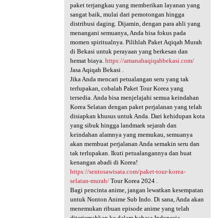
paket terjangkau yang memberikan layanan yang
sangat baik, mulai dari pemotongan hingga
distribusi daging. Dijamin, dengan para ahli yang
menangani semuanya, Anda bisa fokus pada
momen spiritualnya. Pilihlah Paket Aqiqah Murah
di Bekasi untuk perayaan yang berkesan dan
hemat biaya.
https://amanahaqiqahbekasi.com/
Jasa Aqiqah Bekasi .
Jika Anda mencari petualangan seru yang tak
terlupakan, cobalah Paket Tour Korea yang
tersedia. Anda bisa menjelajahi semua keindahan
Korea Selatan dengan paket perjalanan yang telah
disiapkan khusus untuk Anda. Dari kehidupan kota
yang sibuk hingga landmark sejarah dan
keindahan alamnya yang memukau, semuanya
akan membuat perjalanan Anda semakin seru dan
tak terlupakan. Ikuti petualangannya dan buat
kenangan abadi di Korea!
https://sentosawisata.com/paket-tour-korea-
selatan-murah/
Tour Korea 2024 .
Bagi pencinta anime, jangan lewatkan kesempatan
untuk Nonton Anime Sub Indo. Di sana, Anda akan
menemukan ribuan episode anime yang telah
diterjemahkan ke dalam bahasa Indonesia,