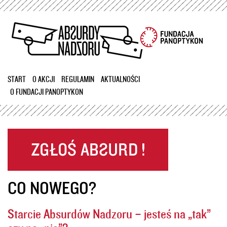
Przejdź
do
treści
START
O AKCJI
REGULAMIN
AKTUALNOŚCI
O FUNDACJI PANOPTYKON
CO NOWEGO?
Starcie Absurdów Nadzoru – jesteś na „tak”