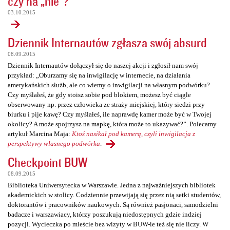
czy na „nie”?
03.10.2015
Dziennik Internautów zgłasza swój absurd
08.09.2015
Dziennik Internautów dołączył się do naszej akcji i zgłosił nam swój
przykład: „Oburzamy się na inwigilację w internecie, na działania
amerykańskich służb, ale co wiemy o inwigilacji na własnym podwórku?
Czy myślałeś, że gdy stoisz sobie pod blokiem, możesz być ciągle
obserwowany np. przez człowieka ze straży miejskiej, który siedzi przy
biurku i pije kawę? Czy myślałeś, ile naprawdę kamer może być w Twojej
okolicy? A może spojrzysz na mapkę, która może to ukazywać?”. Polecamy
artykuł Marcina Maja:
Ktoś nasikał pod kamerą, czyli inwigilacja z
perspektywy własnego podwórka
.
Checkpoint BUW
08.09.2015
Biblioteka Uniwersytecka w Warszawie. Jedna z najważniejszych bibliotek
akademickich w stolicy. Codziennie przewijają się przez nią setki studentów,
doktorantów i pracowników naukowych. Są również pasjonaci, samodzielni
badacze i warszawiacy, którzy poszukują niedostępnych gdzie indziej
pozycji. Wycieczka po mieście bez wizyty w BUW-ie też się nie liczy. W