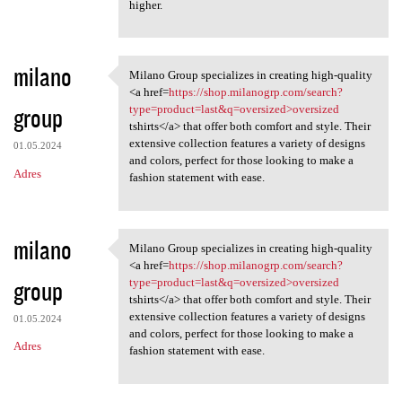
higher.
milano
Milano Group specializes in creating high-quality
Milano Group specializes in
<a href=
https://shop.milanogrp.com/search?
group
type=product=last&q=oversized>oversized
tshirts</a> that offer both comfort and style. Their
extensive collection features a variety of designs
01.05.2024
and colors, perfect for those looking to make a
Adres
fashion statement with ease.
milano
Milano Group specializes in creating high-quality
Milano Group specializes in
<a href=
https://shop.milanogrp.com/search?
group
type=product=last&q=oversized>oversized
tshirts</a> that offer both comfort and style. Their
extensive collection features a variety of designs
01.05.2024
and colors, perfect for those looking to make a
Adres
fashion statement with ease.