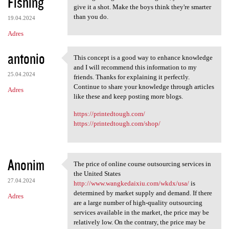
Fishing
give it a shot. Make the boys think they're smarter
than you do.
19.04.2024
Adres
antonio
This concept is a good way to enhance knowledge
This concept is a good way to
and I will recommend this information to my
25.04.2024
friends. Thanks for explaining it perfectly.
Continue to share your knowledge through articles
Adres
like these and keep posting more blogs.
https://printedtough.com/
https://printedtough.com/shop/
Anonim
The price of online course outsourcing services in
The price of online course
the United States
27.04.2024
http://www.wangkedaixiu.com/wkdx/usa/
is
determined by market supply and demand. If there
Adres
are a large number of high-quality outsourcing
services available in the market, the price may be
relatively low. On the contrary, the price may be