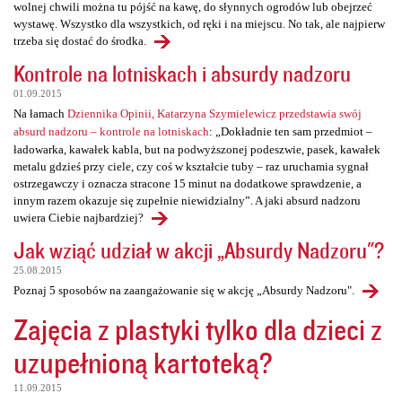
wolnej chwili można tu pójść na kawę, do słynnych ogrodów lub obejrzeć
wystawę. Wszystko dla wszystkich, od ręki i na miejscu. No tak, ale najpierw
trzeba się dostać do środka.
Kontrole na lotniskach i absurdy nadzoru
01.09.2015
Na łamach
Dziennika Opinii, Katarzyna Szymielewicz przedstawia swój
absurd nadzoru – kontrole na lotniskach
: „Dokładnie ten sam przedmiot –
ładowarka, kawałek kabla, but na podwyższonej podeszwie, pasek, kawałek
metalu gdzieś przy ciele, czy coś w kształcie tuby – raz uruchamia sygnał
ostrzegawczy i oznacza stracone 15 minut na dodatkowe sprawdzenie, a
innym razem okazuje się zupełnie niewidzialny”. A jaki absurd nadzoru
uwiera Ciebie najbardziej?
Jak wziąć udział w akcji „Absurdy Nadzoru"?
25.08.2015
Poznaj 5 sposobów na zaangażowanie się w akcję „Absurdy Nadzoru".
Zajęcia z plastyki tylko dla dzieci z
uzupełnioną kartoteką?
11.09.2015