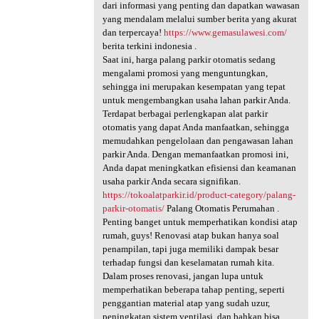
dari informasi yang penting dan dapatkan wawasan
yang mendalam melalui sumber berita yang akurat
dan terpercaya!
https://www.gemasulawesi.com/
berita terkini indonesia .
Saat ini, harga palang parkir otomatis sedang
mengalami promosi yang menguntungkan,
sehingga ini merupakan kesempatan yang tepat
untuk mengembangkan usaha lahan parkir Anda.
Terdapat berbagai perlengkapan alat parkir
otomatis yang dapat Anda manfaatkan, sehingga
memudahkan pengelolaan dan pengawasan lahan
parkir Anda. Dengan memanfaatkan promosi ini,
Anda dapat meningkatkan efisiensi dan keamanan
usaha parkir Anda secara signifikan.
https://tokoalatparkir.id/product-category/palang-
parkir-otomatis/
Palang Otomatis Perumahan .
Penting banget untuk memperhatikan kondisi atap
rumah, guys! Renovasi atap bukan hanya soal
penampilan, tapi juga memiliki dampak besar
terhadap fungsi dan keselamatan rumah kita.
Dalam proses renovasi, jangan lupa untuk
memperhatikan beberapa tahap penting, seperti
penggantian material atap yang sudah uzur,
peningkatan sistem ventilasi, dan bahkan bisa