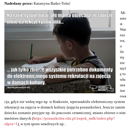
Nadesłany przez:
Katarzyna Batko-Tołuć
Mi
asto
st.
War
sza
wa,
o
ile
się
nie
myl
ę to
wła
sna
inn
owa
cja, gdyż nie widzę tego np. w Krakowie, wprowadziło elektroniczny system
rekrutacji na zajęcia w domach kultury (zajęcia pozaszkolne). Jeszcze zanim
dziecko zostanie przyjęte np. do pracowni ceramicznej, miasto zbierze o nim
mnóstwo danych (
https://pozaszkolne.edu.pl/zwpek_mdk/index.php?
idpoz=1
), w tym sporo wrażliwych np.: