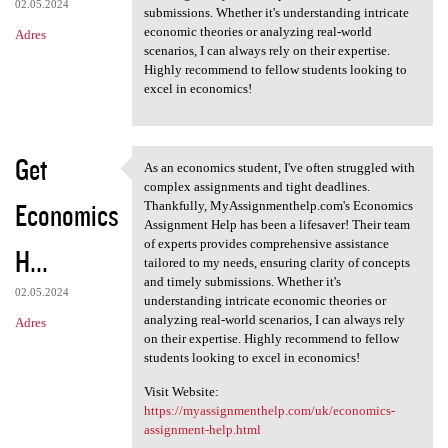
02.05.2024
submissions. Whether it's understanding intricate
economic theories or analyzing real-world
Adres
scenarios, I can always rely on their expertise.
Highly recommend to fellow students looking to
excel in economics!
Get
As an economics student, I've often struggled with
As an economics student, I've
complex assignments and tight deadlines.
Economics
Thankfully, MyAssignmenthelp.com's Economics
Assignment Help has been a lifesaver! Their team
of experts provides comprehensive assistance
H...
tailored to my needs, ensuring clarity of concepts
and timely submissions. Whether it's
02.05.2024
understanding intricate economic theories or
analyzing real-world scenarios, I can always rely
Adres
on their expertise. Highly recommend to fellow
students looking to excel in economics!
Visit Website:
https://myassignmenthelp.com/uk/economics-
assignment-help.html