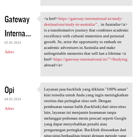
Gateway
<a href=
https://gateway-international.in/study-
<a href= https://gateway
destinations/study-in-australia/"...
in Australia</a>
Interna...
is a transformative journey that combines academic
excellence with cultural immersion and personal
growth. So, seize the opportunity to embark on
02.05.2024
academic adventures in Australia and make
Adres
unforgettable memories that will last a lifetime.<a
href=
https://gateway-international.in//">Studying
abroad</a>
Opi
Layanan jasa backlink yang diklaim "100% aman"
Layanan jasa backlink yang
kini tersedia untuk Anda yang ingin meningkatkan
04.05.2024
otoritas dan peringkat situs web. Dengan
pembuatan tautan balik (backlink) dari situs-situs
Adres
lain, layanan ini menjamin keamanan tanpa
melanggar pedoman mesin pencari seperti Google
yang dapat menyebabkan penalti atau
pengurangan peringkat. Backlink ditawarkan dari
situs-situs berkualitas tinggi dengan metode yang