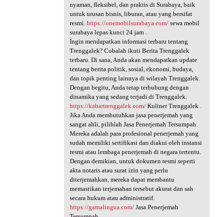
nyaman, fleksibel, dan praktis di Surabaya, baik
untuk urusan bisnis, liburan, atau yang bersifat
resmi.
https://onemobilsurabaya.com/
sewa mobil
surabaya lepas kunci 24 jam .
Ingin mendapatkan informasi terbaru tentang
Trenggalek? Cobalah ikuti Berita Trenggalek
terbaru. Di sana, Anda akan mendapatkan update
tentang berita politik, sosial, ekonomi, budaya,
dan topik penting lainnya di wilayah Trenggalek.
Dengan begitu, Anda tetap terhubung dengan
dinamika yang sedang terjadi di Trenggalek.
https://kabartrenggalek.com/
Kuliner Trenggalek .
Jika Anda membutuhkan jasa penerjemah yang
sangat ahli, pilihlah Jasa Penerjemah Tersumpah.
Mereka adalah para profesional penerjemah yang
sudah memiliki sertifikasi dan diakui oleh instansi
resmi atau lembaga penerjemah di negara tertentu.
Dengan demikian, untuk dokumen resmi seperti
akta notaris atau surat izin yang perlu
diterjemahkan, mereka dapat membantu
memastikan terjemahan tersebut akurat dan sah
secara hukum atau administratif.
https://gamalingua.com/
Jasa Penerjemah
Tersumpah .