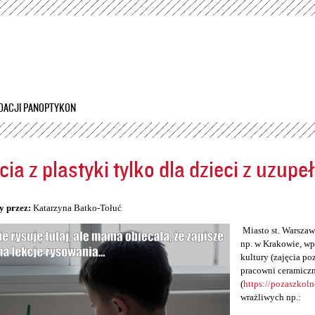
Przejdź
do
treści
DACJI PANOPTYKON
cia z plastyki tylko dla dzieci z uzup
5
y przez:
Katarzyna Batko-Tołuć
Miasto st. Warszawa
np. w Krakowie, wp
kultury (zajęcia po
pracowni ceramiczn
(
https://pozaszkol
wrażliwych np.: