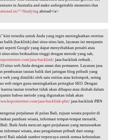
entures in Australia and make unforgettable memories that
national.in//">Studying
abroad</a>
 kini tersedia untuk Anda yang ingin meningkatkan otoritas
 balik (backlink) dari situs-situs lain, layanan ini menjamin
i seperti Google yang dapat menyebabkan penalti atau
 situs-situs berkualitas tinggi dengan metode yang sah,
kepointernet.com/jasa-backlink/
jasa backlink terbaik .
SEO situs web Anda dengan aman dan permanen. Layanan jasa
 pembuatan tautan balik dari jaringan blog pribadi yang
 web yang dimiliki oleh satu entitas atau kelompok, sering
itus web target guna meningkatkan peringkat SEO. Dengan
r karena tautan tersebut tidak akan dihapus atau diubah dalam
njamin bahwa metode yang digunakan tidak akan
/www.kepointernet.com/jasa-backlink-pbn/
jasa backlink PBN
engenai perjalanan di pulau Bali, tujuan wisata populer di
mukan panduan wisata, informasi tempat-tempat menarik,
i Bali. Baik Anda mencari agen perjalanan yang menawarkan
n informasi wisata, atau pengalaman pribadi dari orang-
ravel Bali adalah sumber terpercaya untuk semua kebutuhan