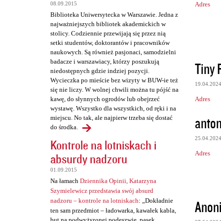
Adres
08.09.2015
e
Biblioteka Uniwersytecka w Warszawie. Jedna z
n
najważniejszych bibliotek akademickich w
t
stolicy. Codziennie przewijają się przez nią
setki studentów, doktorantów i pracowników
a
naukowych. Są również pasjonaci, samodzielni
r
badacze i warszawiacy, którzy poszukują
Tiny 
niedostępnych gdzie indziej pozycji.
z
Wycieczka po mieście bez wizyty w BUW-ie też
19.04.202
e
się nie liczy. W wolnej chwili można tu pójść na
Adres
kawę, do słynnych ogrodów lub obejrzeć
wystawę. Wszystko dla wszystkich, od ręki i na
anton
miejscu. No tak, ale najpierw trzeba się dostać
do środka.
25.04.202
Kontrole na lotniskach i
Adres
absurdy nadzoru
01.09.2015
Na łamach
Dziennika Opinii, Katarzyna
Szymielewicz przedstawia swój absurd
nadzoru – kontrole na lotniskach
: „Dokładnie
Anon
ten sam przedmiot – ładowarka, kawałek kabla,
but na podwyższonej podeszwie, pasek,