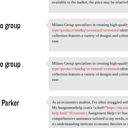
4
available in the market, the price may be relative
o group
Milano Group specializes in creating high-qualit
Milano Group specializes in
type=product=last&q=oversized>oversized
tshir
4
collection features a variety of designs and color
ease.
o group
Milano Group specializes in creating high-qualit
Milano Group specializes in
type=product=last&q=oversized>oversized
tshir
4
collection features a variety of designs and color
ease.
 Parker
As an economics student, I've often struggled wi
As an economics student, I've
MyAssignmenthelp.com's <a href="
https://myas
4
help.html">Economics
Assignment Help</a> has b
comprehensive assistance tailored to my needs, e
it's understanding intricate economic theories or 