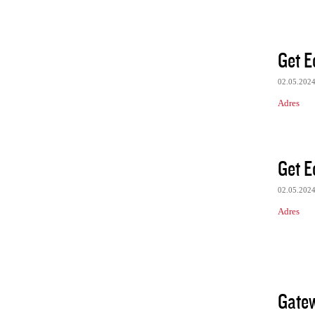
Get E
02.05.202
Adres
Get E
02.05.202
Adres
Gatew