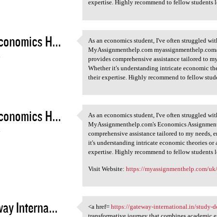
expertise. Highly recommend to fellow students 
conomics H...
As an economics student, I've often struggled wi
As an economics student, I've
MyAssignmenthelp.com myassignmenthelp.com/uk
4
provides comprehensive assistance tailored to my
Whether it's understanding intricate economic the
their expertise. Highly recommend to fellow stud
conomics H...
As an economics student, I've often struggled wi
As an economics student, I've
MyAssignmenthelp.com's Economics Assignment He
4
comprehensive assistance tailored to my needs, e
it's understanding intricate economic theories or 
expertise. Highly recommend to fellow students 
Visit Website:
https://myassignmenthelp.com/uk
ay Interna...
<a href=
https://gateway-international.in/study-de
<a href= https://gateway
transformative journey that combines academic e