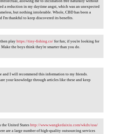
ntellectual, allowing me to inclination free naturally without
ced a reduction in my daytime angst, which was an unexpected
hameless, but nothing intolerable. Whole, CBD has been a
 I'm thankful to keep discovered its benefits.
 then play
https://tiny-fishing.co/
for fun; if you're looking for
 Make the boys think they're smarter than you do.
 and I will recommend this information to my friends.
hare your knowledge through articles like these and keep
n the United States
http://www.wangkedaixiu.com/wkdx/usa/
ere are a large number of high-quality outsourcing services