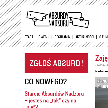
START
O AKCJI
REGULAMIN
AKTUALNOŚCI
O FUN
Zaję
11.09.201
Nadesłan
CO NOWEGO?
Starcie Absurdów Nadzoru
– jesteś na „tak” czy na
„nie”?