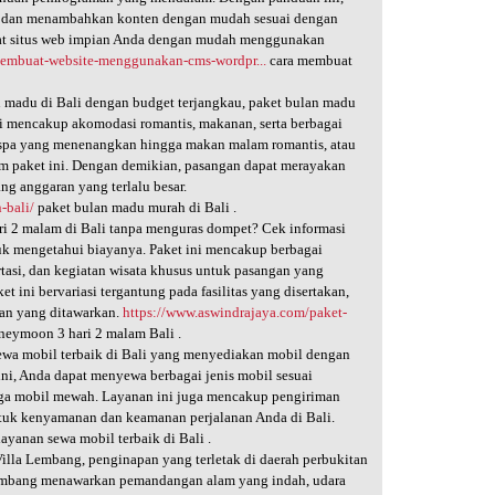
, dan menambahkan konten dengan mudah sesuai dengan
uat situs web impian Anda dengan mudah menggunakan
membuat-website-menggunakan-cms-wordpr...
cara membuat
 madu di Bali dengan budget terjangkau, paket bulan madu
ini mencakup akomodasi romantis, makanan, serta berbagai
ri spa yang menenangkan hingga makan malam romantis, atau
lam paket ini. Dengan demikian, pasangan dapat merayakan
ng anggaran yang terlalu besar.
-bali/
paket bulan madu murah di Bali .
ri 2 malam di Bali tanpa menguras dompet? Cek informasi
uk mengetahui biayanya. Paket ini mencakup berbagai
portasi, dan kegiatan wisata khusus untuk pasangan yang
 ini bervariasi tergantung pada fasilitas yang disertakan,
tan yang ditawarkan.
https://www.aswindrajaya.com/paket-
neymoon 3 hari 2 malam Bali .
ewa mobil terbaik di Bali yang menyediakan mobil dengan
ini, Anda dapat menyewa berbagai jenis mobil sesuai
gga mobil mewah. Layanan ini juga mencakup pengiriman
ntuk kenyamanan dan keamanan perjalanan Anda di Bali.
ayanan sewa mobil terbaik di Bali .
illa Lembang, penginapan yang terletak di daerah perbukitan
 Lembang menawarkan pemandangan alam yang indah, udara