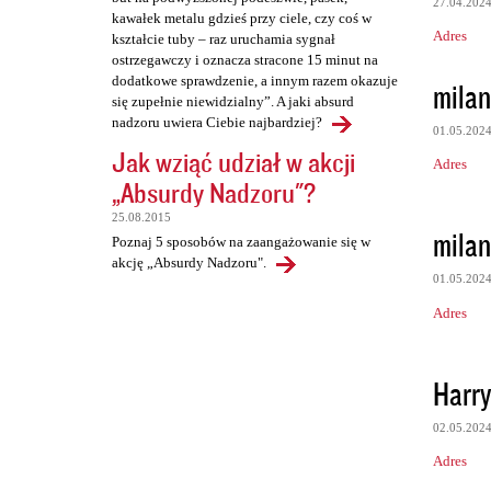
27.04.202
kawałek metalu gdzieś przy ciele, czy coś w
Adres
kształcie tuby – raz uruchamia sygnał
ostrzegawczy i oznacza stracone 15 minut na
dodatkowe sprawdzenie, a innym razem okazuje
milan
się zupełnie niewidzialny”. A jaki absurd
nadzoru uwiera Ciebie najbardziej?
01.05.202
Jak wziąć udział w akcji
Adres
„Absurdy Nadzoru"?
25.08.2015
milan
Poznaj 5 sposobów na zaangażowanie się w
akcję „Absurdy Nadzoru".
01.05.202
Adres
Harry
02.05.202
Adres