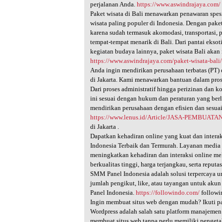
perjalanan Anda.
https://www.aswindrajaya.com/
Paket wisata di Bali menawarkan penawaran spes
wisata paling populer di Indonesia. Dengan paket
karena sudah termasuk akomodasi, transportasi, 
tempat-tempat menarik di Bali. Dari pantai eksot
kegiatan budaya lainnya, paket wisata Bali akan
https://www.aswindrajaya.com/paket-wisata-bali
Anda ingin mendirikan perusahaan terbatas (PT) 
di Jakarta. Kami menawarkan bantuan dalam prose
Dari proses administratif hingga perizinan dan
ini sesuai dengan hukum dan peraturan yang ber
mendirikan perusahaan dengan efisien dan sesua
https://www.lenus.id/Article/JASA-PEMBUAT
di Jakarta .
Dapatkan kehadiran online yang kuat dan intera
Indonesia Terbaik dan Termurah. Layanan media 
meningkatkan kehadiran dan interaksi online mel
berkualitas tinggi, harga terjangkau, serta repu
SMM Panel Indonesia adalah solusi terpercaya 
jumlah pengikut, like, atau tayangan untuk akun
Panel Indonesia.
https://followindo.com/
followi
Ingin membuat situs web dengan mudah? Ikuti p
Wordpress adalah salah satu platform manajem
membuat situs web tanpa perlu memiliki penge