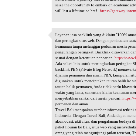
4
seize the opportunity to embark on academic adv
will last a lifetime.<a href=
https://gateway-inter
Layanan jasa backlink yang diklaim "100% aman"
Layanan jasa backlink yang
dan peringkat situs web. Dengan pembuatan tautan
4
keamanan tanpa melanggar pedoman mesin pencar
pengurangan peringkat. Backlink ditawarkan dari
sesuai dengan ketentuan pencarian.
https://www.
Ada solusi lain untuk meningkatkan peringkat 
backlink PBN (Private Blog Network) menawarkan
dijamin permanen dan aman. PBN, kumpulan situs
digunakan untuk menciptakan tautan balik ke s
tautan balik permanen, Anda tidak perlu khawati
waktu yang lama, sementara klaim keamanan me
menyebabkan sanksi dari mesin pencari.
https:/
permanen dan aman .
Travel Bali merupakan sumber informasi terkini m
Indonesia. Dengan Travel Bali, Anda dapat mene
akomodasi, aktivitas, dan pengalaman budaya d
paket liburan ke Bali, situs web yang menyediaka
orang yang telah mengunjungi pulau tersebut, T