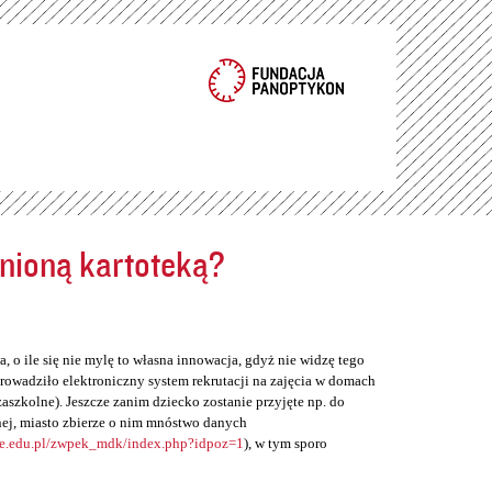
ełnioną kartoteką?
, o ile się nie mylę to własna innowacja, gdyż nie widzę tego
rowadziło elektroniczny system rekrutacji na zajęcia w domach
zaszkolne). Jeszcze zanim dziecko zostanie przyjęte np. do
ej, miasto zbierze o nim mnóstwo danych
ne.edu.pl/zwpek_mdk/index.php?idpoz=1
), w tym sporo