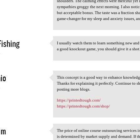
shoulders. The calming effects were merciful yet i
sympathies groggy the next morning. I also noti
but acceptable bonus. The taste was a fraction s
game-changer for my sleep and anxiety issues, and
Fishing
I usually watch them to learn something new and
I usually watch them to learn
a good knockout game, you should give it a shot.
4
io
This concept is a good way to enhance knowledge
This concept is a good way to
Thanks for explaining it perfectly. Continue to s
4
posting more blogs.
https://printedtough.com/
https://printedtough.com/shop/
im
The price of online course outsourcing services i
The price of online course
is determined by market supply and demand. If th