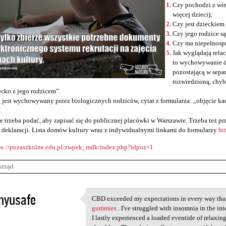
Czy pochodzi z wie
więcej dzieci);
Czy jest dzieckiem
Czy jego rodzice s
Czy ma niepełnosp
Jak wyglądają relac
to wychowywanie d
pozostającą w sepa
rozwiedzioną, chyb
ecko z jego rodzicem”.
 jest wychowywany przez biologicznych rodziców, cytat z formularza: „objęcie ka
e trzeba podać, aby zapisać się do publicznej placówki w Warszawie. Trzeba też 
 deklaracji. Lista domów kultury wraz z indywidualnymi linkami do formularzy
ht
ps://pozaszkolne.edu.pl/zwpek_mdk/index.php?idpoz=1
urząd
nyusafe
CBD exceeded my expectations in every way th
CBD exceeded my expectations
gummies
. I've struggled with insomnia in the int
4
I lastly experienced a loaded eventide of relaxing