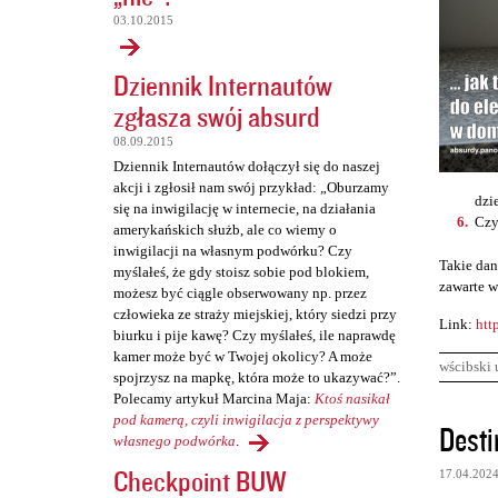
03.10.2015
Dziennik Internautów
zgłasza swój absurd
08.09.2015
Dziennik Internautów dołączył się do naszej
akcji i zgłosił nam swój przykład: „Oburzamy
dzi
się na inwigilację w internecie, na działania
Czy
amerykańskich służb, ale co wiemy o
inwigilacji na własnym podwórku? Czy
Takie dan
myślałeś, że gdy stoisz sobie pod blokiem,
zawarte w
możesz być ciągle obserwowany np. przez
człowieka ze straży miejskiej, który siedzi przy
Link:
htt
biurku i pije kawę? Czy myślałeś, ile naprawdę
kamer może być w Twojej okolicy? A może
wścibski 
spojrzysz na mapkę, która może to ukazywać?”.
Polecamy artykuł Marcina Maja:
Ktoś nasikał
K
pod kamerą, czyli inwigilacja z perspektywy
Desti
własnego podwórka
.
o
Checkpoint BUW
17.04.202
m