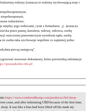
lodzietnej rodziny (oznacza to rodzinę wychowującą troje i
 niepełnosprawnym;
ą niepełnosprawni;
rawne rodzeństwo;
je między jego rodzicami, cytat z formularza: „(...)oznacza
ziecka przez pannę, kawalera, wdowę, wdowca, osobę
racji orzeczonej prawomocnym wyrokiem sądu, osobę
a że osoba taka wychowuje wspólnie co najmniej jedno
ndydata pieczą zastępczą”.
przygotować stosowne dokumenty, które potwierdzą informacje
tps://pozaszkolne.edu.pl/
anks
https://www.cornbreadhemp.com/products/cbd-sleep-
erest years, and after infuriating CBD because of the first time,
 sleep. It was like a bias had been lifted off the mark my