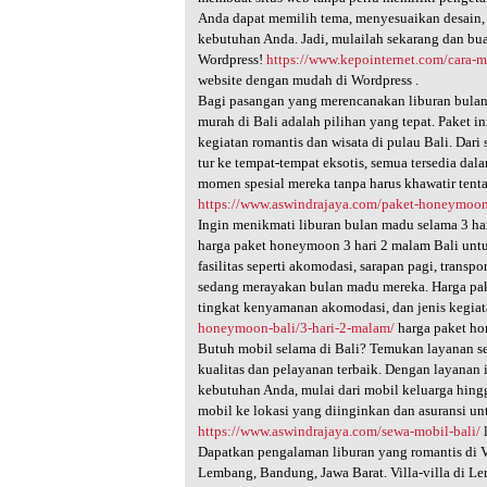
Anda dapat memilih tema, menyesuaikan desain
kebutuhan Anda. Jadi, mulailah sekarang dan b
Wordpress!
https://www.kepointernet.com/cara-
website dengan mudah di Wordpress .
Bagi pasangan yang merencanakan liburan bulan
murah di Bali adalah pilihan yang tepat. Paket 
kegiatan romantis dan wisata di pulau Bali. Da
tur ke tempat-tempat eksotis, semua tersedia da
momen spesial mereka tanpa harus khawatir tenta
https://www.aswindrajaya.com/paket-honeymoon
Ingin menikmati liburan bulan madu selama 3 ha
harga paket honeymoon 3 hari 2 malam Bali unt
fasilitas seperti akomodasi, sarapan pagi, trans
sedang merayakan bulan madu mereka. Harga paket
tingkat kenyamanan akomodasi, dan jenis kegia
honeymoon-bali/3-hari-2-malam/
harga paket ho
Butuh mobil selama di Bali? Temukan layanan s
kualitas dan pelayanan terbaik. Dengan layanan 
kebutuhan Anda, mulai dari mobil keluarga hin
mobil ke lokasi yang diinginkan dan asuransi u
https://www.aswindrajaya.com/sewa-mobil-bali/
l
Dapatkan pengalaman liburan yang romantis di V
Lembang, Bandung, Jawa Barat. Villa-villa di