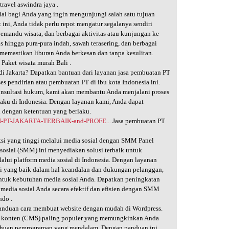
travel aswindra jaya .
ial bagi Anda yang ingin mengunjungi salah satu tujuan
 ini, Anda tidak perlu repot mengatur segalanya sendiri
pemandu wisata, dan berbagai aktivitas atau kunjungan ke
is hingga pura-pura indah, sawah terasering, dan berbagai
 memastikan liburan Anda berkesan dan tanpa kesulitan.
/
Paket wisata murah Bali .
di Jakarta? Dapatkan bantuan dari layanan jasa pembuatan PT
s pendirian atau pembuatan PT di ibu kota Indonesia ini.
 konsultasi hukum, kami akan membantu Anda menjalani proses
laku di Indonesia. Dengan layanan kami, Anda dapat
i dengan ketentuan yang berlaku.
AN-PT-JAKARTA-TERBAIK-and-PROFE...
Jasa pembuatan PT
ksi yang tinggi melalui media sosial dengan SMM Panel
sosial (SMM) ini menyediakan solusi terbaik untuk
alui platform media sosial di Indonesia. Dengan layanan
tasi yang baik dalam hal keandalan dan dukungan pelanggan,
untuk kebutuhan media sosial Anda. Dapatkan peningkatan
 media sosial Anda secara efektif dan efisien dengan SMM
ndo .
anduan cara membuat website dengan mudah di Wordpress.
en konten (CMS) paling populer yang memungkinkan Anda
tahuan pemrograman yang mendalam. Dengan panduan ini,