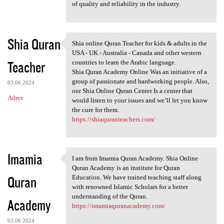
of quality and reliability in the industry.
Shia Quran
Shia online Quran Teacher for kids & adults in the
Shia online Quran Teacher for
USA - UK - Australia - Canada and other western
Teacher
countries to learn the Arabic language.
Shia Quran Academy Online Was an initiative of a
group of passionate and hardworking people. Also,
03.06.2024
our Shia Online Quran Center Is a center that
Adres
would listen to your issues and we’ll let you know
the cure for them.
https://shiaquranteachers.com/
Imamia
I am from Imamia Quran Academy. Shia Online
I am from Imamia Quran
Quran Academy is an institute for Quran
Quran
Education. We have trained teaching staff along
with renowned Islamic Scholars for a better
understanding of the Quran.
Academy
https://imamiaquranacademy.com/
03.06.2024