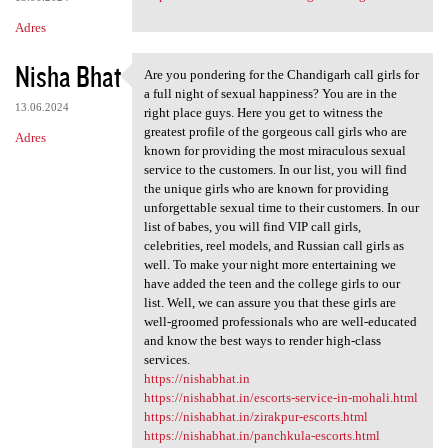
Adres
Nisha Bhat
Are you pondering for the Chandigarh call girls for
Are you pondering for the
a full night of sexual happiness? You are in the
13.06.2024
right place guys. Here you get to witness the
greatest profile of the gorgeous call girls who are
Adres
known for providing the most miraculous sexual
service to the customers. In our list, you will find
the unique girls who are known for providing
unforgettable sexual time to their customers. In our
list of babes, you will find VIP call girls,
celebrities, reel models, and Russian call girls as
well. To make your night more entertaining we
have added the teen and the college girls to our
list. Well, we can assure you that these girls are
well-groomed professionals who are well-educated
and know the best ways to render high-class
services.
https://nishabhat.in
https://nishabhat.in/escorts-service-in-mohali.html
https://nishabhat.in/zirakpur-escorts.html
https://nishabhat.in/panchkula-escorts.html