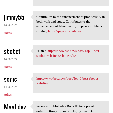
jimmy55
Contributes to the enhancement of productivity in
Contributes to the
both work and study. Contributes to the
13.06.2024
enhancement of labor quality. Improve problem-
solving.
https://papaspizzeria.io/
Adres
sbobet
<a href=
https://www.bsc.news/post/Top-9-best-
<a href=https://www.bsc.news
sbobet-websites/>sbobet</a>
14.06.2024
Adres
sonic
https://www.bsc.news/post/Top-9-best-sbobet-
https://www.bsc.news/post/Top
websites
14.06.2024
Adres
Maahdev
Secure your Mahadev Book ID for a premium
Secure your Mahadev Book ID
online betting experience. Enjoy a variety of