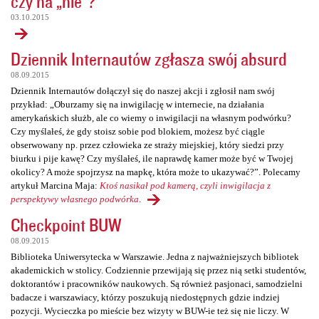
czy na „nie”?
03.10.2015
Dziennik Internautów zgłasza swój absurd
08.09.2015
Dziennik Internautów dołączył się do naszej akcji i zgłosił nam swój
przykład: „Oburzamy się na inwigilację w internecie, na działania
amerykańskich służb, ale co wiemy o inwigilacji na własnym podwórku?
Czy myślałeś, że gdy stoisz sobie pod blokiem, możesz być ciągle
obserwowany np. przez człowieka ze straży miejskiej, który siedzi przy
biurku i pije kawę? Czy myślałeś, ile naprawdę kamer może być w Twojej
okolicy? A może spojrzysz na mapkę, która może to ukazywać?”. Polecamy
artykuł Marcina Maja:
Ktoś nasikał pod kamerą, czyli inwigilacja z
perspektywy własnego podwórka
.
Checkpoint BUW
08.09.2015
Biblioteka Uniwersytecka w Warszawie. Jedna z najważniejszych bibliotek
akademickich w stolicy. Codziennie przewijają się przez nią setki studentów,
doktorantów i pracowników naukowych. Są również pasjonaci, samodzielni
badacze i warszawiacy, którzy poszukują niedostępnych gdzie indziej
pozycji. Wycieczka po mieście bez wizyty w BUW-ie też się nie liczy. W