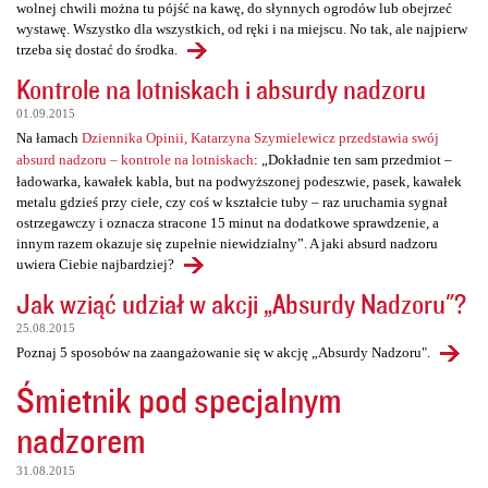
wolnej chwili można tu pójść na kawę, do słynnych ogrodów lub obejrzeć
wystawę. Wszystko dla wszystkich, od ręki i na miejscu. No tak, ale najpierw
trzeba się dostać do środka.
Kontrole na lotniskach i absurdy nadzoru
01.09.2015
Na łamach
Dziennika Opinii, Katarzyna Szymielewicz przedstawia swój
absurd nadzoru – kontrole na lotniskach
: „Dokładnie ten sam przedmiot –
ładowarka, kawałek kabla, but na podwyższonej podeszwie, pasek, kawałek
metalu gdzieś przy ciele, czy coś w kształcie tuby – raz uruchamia sygnał
ostrzegawczy i oznacza stracone 15 minut na dodatkowe sprawdzenie, a
innym razem okazuje się zupełnie niewidzialny”. A jaki absurd nadzoru
uwiera Ciebie najbardziej?
Jak wziąć udział w akcji „Absurdy Nadzoru"?
25.08.2015
Poznaj 5 sposobów na zaangażowanie się w akcję „Absurdy Nadzoru".
Śmietnik pod specjalnym
nadzorem
31.08.2015