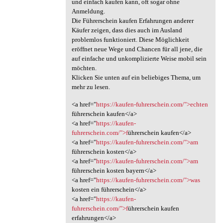
und einfach kaufen kann, oft sogar ohne
Anmeldung.
Die Führerschein kaufen Erfahrungen anderer
Käufer zeigen, dass dies auch im Ausland
problemlos funktioniert. Diese Möglichkeit
eröffnet neue Wege und Chancen für all jene, die
auf einfache und unkomplizierte Weise mobil sein
möchten.
Klicken Sie unten auf ein beliebiges Thema, um
mehr zu lesen.
<a href="
https://kaufen-fuhrerschein.com/">echten
führerschein kaufen</a>
<a href="
https://kaufen-
fuhrerschein.com/">f
ührerschein kaufen</a>
<a href="
https://kaufen-fuhrerschein.com/">am
führerschein kosten</a>
<a href="
https://kaufen-fuhrerschein.com/">am
führerschein kosten bayern</a>
<a href="
https://kaufen-fuhrerschein.com/">was
kosten ein führerschein</a>
<a href="
https://kaufen-
fuhrerschein.com/">f
ührerschein kaufen
erfahrungen</a>