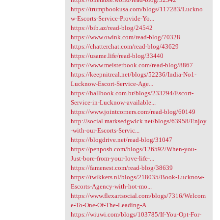
https://trumpbookusa.com/blogs/117283/Luckno
w-Escorts-Service-Provide-Yo...
https://bib.az/read-blog/24542
https://www.owink.com/read-blog/70328
https://chatterchat.com/read-blog/43629
https://usame.life/read-blog/33440
https://www.meisterbook.com/read-blog/8867
https://keepnitreal.net/blogs/52236/India-No1-
Lucknow-Escort-Service-Age...
https://hallbook.com.br/blogs/233294/Escort-
Service-in-Lucknow-available...
https://www.jointcorners.com/read-blog/60149
http://social.marksedgwick.net/blogs/63958/Enjoy
-with-our-Escorts-Servic...
https://blogdrive.net/read-blog/31047
https://penposh.com/blogs/126592/When-you-
Just-bore-from-your-love-life-...
https://famenest.com/read-blog/38639
https://twikkers.nl/blogs/218035/Book-Lucknow-
Escorts-Agency-with-hot-mo...
https://www.flexartsocial.com/blogs/7316/Welcom
e-To-One-Of-The-Leading-A...
https://wiuwi.com/blogs/103785/If-You-Opt-For-