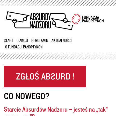
Przejdź
do
treści
START
O AKCJI
REGULAMIN
AKTUALNOŚCI
O FUNDACJI PANOPTYKON
CO NOWEGO?
Starcie Absurdów Nadzoru – jesteś na „tak”