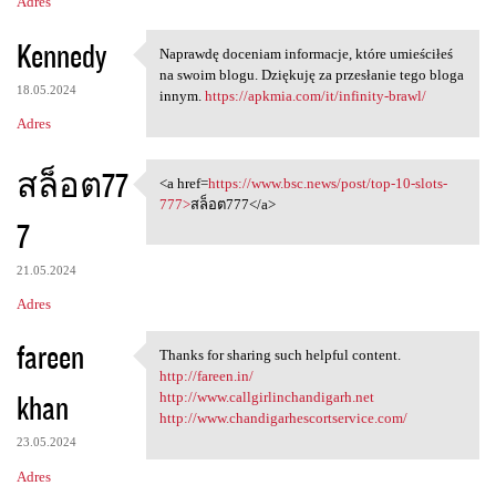
Adres
Kennedy
Naprawdę doceniam informacje, które umieściłeś
Naprawdę doceniam informacje,
na swoim blogu. Dziękuję za przesłanie tego bloga
18.05.2024
innym.
https://apkmia.com/it/infinity-brawl/
Adres
สล็อต77
<a href=
https://www.bsc.news/post/top-10-slots-
<a href=https://www.bsc.news
777>
สล็อต777</a>
7
21.05.2024
Adres
fareen
Thanks for sharing such helpful content.
Thanks for sharing such
http://fareen.in/
khan
http://www.callgirlinchandigarh.net
http://www.chandigarhescortservice.com/
23.05.2024
Adres