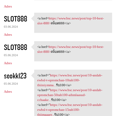
Adres
SLOT888
<a href=
https://www.bsc.news/post/top-10-best-
<a href=https://www.bsc.news
slot-888>
สล็อต888</a>
03.06.2024
Adres
SLOT888
<a href=
https://www.bsc.news/post/top-10-best-
<a href=https://www.bsc.news
slot-888>
สล็อต888</a>
05.06.2024
Adres
seokk123
<a href="
https://www.bsc.news/post/10-andab-
<a href="https://www.bsc.news
ewbsl-t-opromchan-10rab100-
05.06.2024
thiiniymma...
รับ100</a>
<a href="
https://www.bsc.news/post/10-andab-
Adres
opromchan-50rab100-aihmlaasud-
cchaake...
รับ100</a>
<a href="
https://www.bsc.news/post/10-andab-
ewbsl-t-opromchan-15rab100-
thiimaaaer...
รับ100</a>