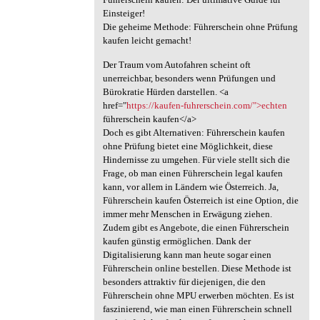
Einsteiger!
Die geheime Methode: Führerschein ohne Prüfung
kaufen leicht gemacht!
Der Traum vom Autofahren scheint oft
unerreichbar, besonders wenn Prüfungen und
Bürokratie Hürden darstellen. <a
href="
https://kaufen-fuhrerschein.com/">echten
führerschein kaufen</a>
Doch es gibt Alternativen: Führerschein kaufen
ohne Prüfung bietet eine Möglichkeit, diese
Hindernisse zu umgehen. Für viele stellt sich die
Frage, ob man einen Führerschein legal kaufen
kann, vor allem in Ländern wie Österreich. Ja,
Führerschein kaufen Österreich ist eine Option, die
immer mehr Menschen in Erwägung ziehen.
Zudem gibt es Angebote, die einen Führerschein
kaufen günstig ermöglichen. Dank der
Digitalisierung kann man heute sogar einen
Führerschein online bestellen. Diese Methode ist
besonders attraktiv für diejenigen, die den
Führerschein ohne MPU erwerben möchten. Es ist
faszinierend, wie man einen Führerschein schnell