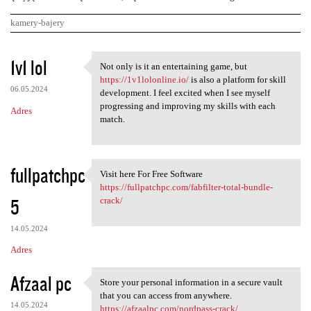
kamery-bajery
K
1v1 lol
Not only is it an entertaining game, but
Not only is it an
o
https://1v1lolonline.io/
is also a platform for skill
06.05.2024
m
development. I feel excited when I see myself
progressing and improving my skills with each
Adres
e
match.
n
t
fullpatchpc
a
Visit here For Free Software
Visit here For Free Software
https://fullpatchpc.com/fabfilter-total-bundle-
r
5
crack/
z
e
14.05.2024
Adres
Afzaal pc
Store your personal information in a secure vault
Store your personal
that you can access from anywhere.
14.05.2024
https://afzaalpc.com/nordpass-crack/