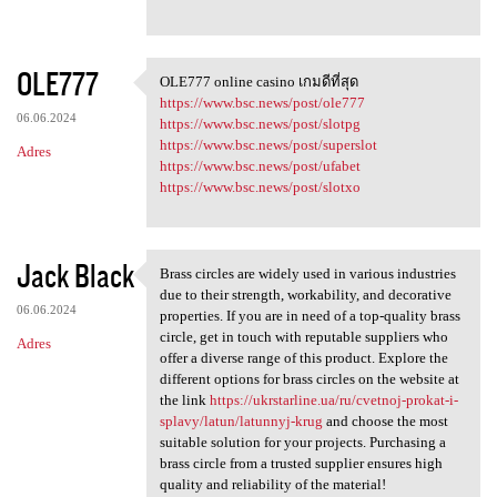
OLE777
OLE777 online casino เกมดีที่สุด
OLE777 online casino
https://www.bsc.news/post/ole777
06.06.2024
https://www.bsc.news/post/slotpg
https://www.bsc.news/post/superslot
Adres
https://www.bsc.news/post/ufabet
https://www.bsc.news/post/slotxo
Jack Black
Brass circles are widely used in various industries
Brass circles are widely used
due to their strength, workability, and decorative
06.06.2024
properties. If you are in need of a top-quality brass
circle, get in touch with reputable suppliers who
Adres
offer a diverse range of this product. Explore the
different options for brass circles on the website at
the link
https://ukrstarline.ua/ru/cvetnoj-prokat-i-
splavy/latun/latunnyj-krug
and choose the most
suitable solution for your projects. Purchasing a
brass circle from a trusted supplier ensures high
quality and reliability of the material!