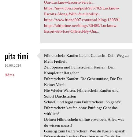
Our-Lucknow-Escorts-Servic...
https://myvipon.com/post/985702/Lucknow-
Escorts-Along-With-Availability-...
https://www.friend007.com/read-blog/130591
https://afriprime.net/blogs/36489/Lucknow-
Escort-Services-Offered-By-Our...
pita timi
Führerschein Kaufen Leicht Gemacht: Dein Weg zu
Führerschein Kaufen Leicht
Mehr Freiheit
16.06.2024
Zeit Sparen und Führerschein Kaufen: Dein
Kompletter Ratgeber
Adres
Führerschein Kaufen: Die Geheimnisse, Die Dir
Keiner Verrät
Nie Wieder Warten: Führerschein Kaufen und
Sofort Durchstarten
Schnell und legal zum Führerschein: So geht's!
Führerschein kaufen ohne Prüfung: Geht das
wirklich?
Deinen Führerschein online erwerben: Alles, was
du wissen musst!
Günstig zum Führerschein: Wie du Kosten sparst!
Führerschein kaufen: Der ultimative Guide für