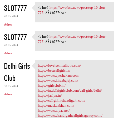
SLOT777
<a href=
https://www.bsc.news/post/top-10-slots-
<a href=https://www.bsc.news
777>
สล็อต777</a>
28.05.2024
Adres
SLOT777
<a href=
https://www.bsc.news/post/top-10-slots-
<a href=https://www.bsc.news
777>
สล็อต777</a>
28.05.2024
Adres
Delhi Girls
https://loveleenmalhotra.com/
https://loveleenmalhotra.com/
https://bestcallgirls.in/
Club
https://www.ayeshakaur.com
https://www.kiranbajaj.com/
https://girlsclub.in/
30.05.2024
https://in.delhigirlsclub.com/call-girls/delhi/
Adres
https://jazlyn.in/
https://callgirlinchandigarh.com/
https://muskankhan.com/
https://www.ziyaa.net/
https://www.chandigarhcallgirlsagency.co.in/