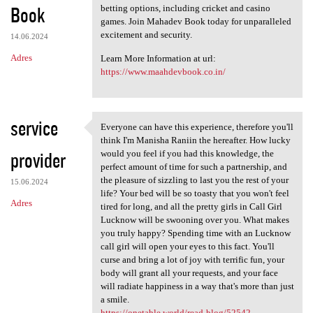
Book
betting options, including cricket and casino
games. Join Mahadev Book today for unparalleled
excitement and security.
14.06.2024
Adres
Learn More Information at url:
https://www.maahdevbook.co.in/
service
Everyone can have this experience, therefore you'll
Everyone can have this
think I'm Manisha Raniin the hereafter. How lucky
provider
would you feel if you had this knowledge, the
perfect amount of time for such a partnership, and
the pleasure of sizzling to last you the rest of your
15.06.2024
life? Your bed will be so toasty that you won't feel
Adres
tired for long, and all the pretty girls in Call Girl
Lucknow will be swooning over you. What makes
you truly happy? Spending time with an Lucknow
call girl will open your eyes to this fact. You'll
curse and bring a lot of joy with terrific fun, your
body will grant all your requests, and your face
will radiate happiness in a way that's more than just
a smile.
https://onetable.world/read-blog/52542