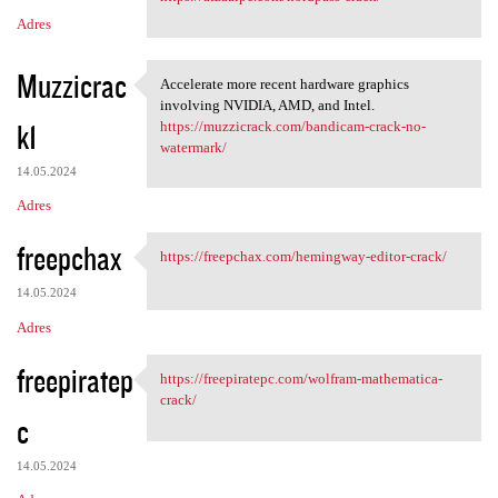
Adres
Muzzicrac
Accelerate more recent hardware graphics
Accelerate more recent
involving NVIDIA, AMD, and Intel.
k1
https://muzzicrack.com/bandicam-crack-no-
watermark/
14.05.2024
Adres
freepchax
https://freepchax.com/hemingway-editor-crack/
https://freepchax.com
14.05.2024
Adres
freepiratep
https://freepiratepc.com/wolfram-mathematica-
https://freepiratepc.com
crack/
c
14.05.2024