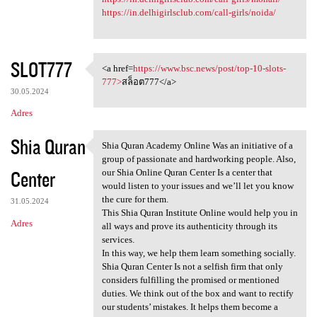
https://in.delhigirlsclub.com/call-girls/noida/
SLOT777
<a href=
https://www.bsc.news/post/top-10-slots-
<a href=https://www.bsc.news
777>
สล็อต777</a>
30.05.2024
Adres
Shia Quran
Shia Quran Academy Online Was an initiative of a
Shia Quran Academy Online Was
group of passionate and hardworking people. Also,
Center
our Shia Online Quran Center Is a center that
would listen to your issues and we’ll let you know
the cure for them.
31.05.2024
This Shia Quran Institute Online would help you in
Adres
all ways and prove its authenticity through its
services.
In this way, we help them learn something socially.
Shia Quran Center Is not a selfish firm that only
considers fulfilling the promised or mentioned
duties. We think out of the box and want to rectify
our students’ mistakes. It helps them become a