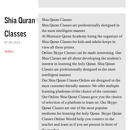
Shia Quran
Shia Quran Classes
Shia Quran Classes
Shia Quran Classes are professionally designed in
Classes
the most intelligent manner.
Al Muntazir Quran Academy being the organizer of
Shia Quran Classes for kids and adults keeps in
07.06.2024
view all these points.
Adres
Online Skype Classes can be made interesting. Our
Shia Classes are all about developing the student’s
interest in learning the holy Quran. Shia Quran
Classes are professionally designed in the most
intelligent manner.
Our Shia Quran Classes Online are designed in the
most customer-friendly manner. We offer multiple
learning platforms of the choice of the customer.
Our Online Shia Quran Classes give you the choice
of selection of a platform to learn on. Our Skype
Quran Classes are one of the most popular
mediums for learning the holy Quran. Skype Quran
Classes Online Would help you connect to the
teacher and learn as if you are present in front of
the teacher.