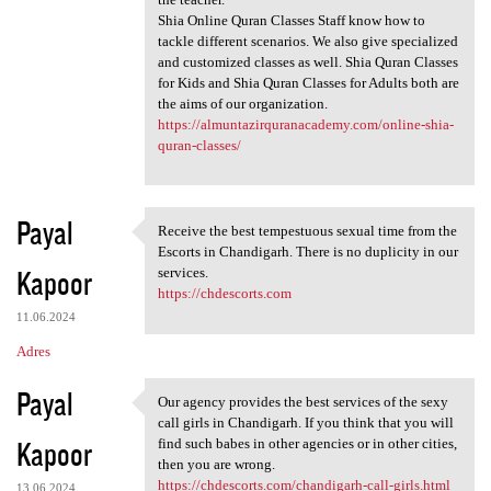
Shia Online Quran Classes Staff know how to
tackle different scenarios. We also give specialized
and customized classes as well. Shia Quran Classes
for Kids and Shia Quran Classes for Adults both are
the aims of our organization.
https://almuntazirquranacademy.com/online-shia-
quran-classes/
Payal
Receive the best tempestuous sexual time from the
Receive the best tempestuous
Escorts in Chandigarh. There is no duplicity in our
Kapoor
services.
https://chdescorts.com
11.06.2024
Adres
Payal
Our agency provides the best services of the sexy
Our agency provides the best
call girls in Chandigarh. If you think that you will
Kapoor
find such babes in other agencies or in other cities,
then you are wrong.
https://chdescorts.com/chandigarh-call-girls.html
13.06.2024