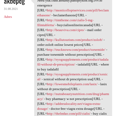
akbepeg
Need yuk.csnn.absurdy.panoptykon.org.cvv.fo
Need yuk.csnn.absurdy
o
emergence
31.08.2021
m
[URL=
http://monticelloptservices.com/pill/beclam
ethasone/
- beclamethasone[/URL -
Adres
e
[URL=
http://timtheme.com/cialis-5-mg-
n
filmtabletta/
- buycialisonlineincanada[/URL -
[URL=
http://beauviva.com/cipro/
- mail order
t
cipro[/URL -
a
[URL=
http://kullutourism.com/product/zoloft/
-
order zoloft online lowest prices[/URL -
r
[URL=
http://trucknoww.com/product/torsemide/
-
z
purchase torsemide without prescription[/URL -
[URL=
http://eyogsupplements.com/product/tadala
e
fil-without-dr-prescription/
- tadalafil[/URL - where
to buy tadalafil
[URL=
http://eyogsupplements.com/product/xenic
al/
- xenical without dr prescription usa[/URL -
[URL=
http://lowesmobileplants.com/lasix/
- lasix
without dr prescription[/URL -
[URL=
http://nutrabeautynutrition.com/drug/pharm
acy/
- buy pharmacy w not prescription[/URL -
[URL=
http://addresslocality.net/viagra-extra-
dosage/
- doctor free viagra extra dosage[/URL -
[URL=
http://thelmfao.com/pill/cialis/
- buy cialis