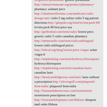
http://transylvaniacare.org/product/pharmacy/
pharmacy walmart price
http://charlotteelliottinc.com/medicine/cialis-
dosage-rate/
cialis 5 mg online cialis 5 mg patient
directions
http://ghspubs.org/item/levitra-pack-60/
levitra pack 60 best price usa
http://getfreshsd.com/item/cialis/
lowest price
generic cialis 5 cialis canadian pharmacy
http://memoiselle.com/item/cialis-sublingual/
lowest cialis sublingual prices
http://lokcal.org/drug/lowest-price-viagra/
achat
viagra fr
http://stephacking.com/item/hydroxychloroquine/
hydroxychloroquine
http://stephacking.com/item/canadian-lasix/
canadian lasix
http://deweyandridgeway.com/lasix/
lasix without
a prescription
http://oliveogrill.com/plaquenil-
from-india/
plaquenil from india
http://fontanellabenevento.com/isotretinoin/
isotretinoin prescription on line
http://lowesmobileplants.com/fildena/
cheapest
mail order fildena