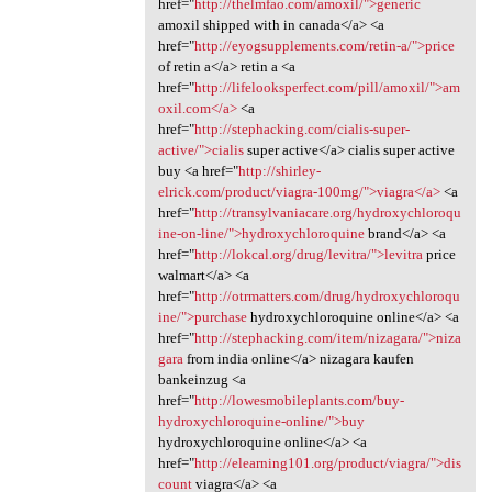
href="
http://thelmfao.com/amoxil/">generic
amoxil shipped with in canada</a> <a
href="
http://eyogsupplements.com/retin-a/">price
of retin a</a> retin a <a
href="
http://lifelooksperfect.com/pill/amoxil/">am
oxil.com</a>
<a
href="
http://stephacking.com/cialis-super-
active/">cialis
super active</a> cialis super active
buy <a href="
http://shirley-
elrick.com/product/viagra-100mg/">viagra</a>
<a
href="
http://transylvaniacare.org/hydroxychloroqu
ine-on-line/">hydroxychloroquine
brand</a> <a
href="
http://lokcal.org/drug/levitra/">levitra
price
walmart</a> <a
href="
http://otrmatters.com/drug/hydroxychloroqu
ine/">purchase
hydroxychloroquine online</a> <a
href="
http://stephacking.com/item/nizagara/">niza
gara
from india online</a> nizagara kaufen
bankeinzug <a
href="
http://lowesmobileplants.com/buy-
hydroxychloroquine-online/">buy
hydroxychloroquine online</a> <a
href="
http://elearning101.org/product/viagra/">dis
count
viagra</a> <a