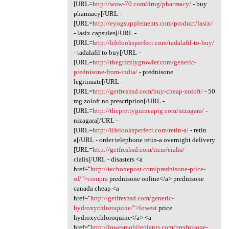
[URL=
http://wow-70.com/drug/pharmacy/
- buy
pharmacy[/URL -
[URL=
http://eyogsupplements.com/product/lasix/
- lasix capsules[/URL -
[URL=
http://lifelooksperfect.com/tadalafil-to-buy/
- tadalafil to buy[/URL -
[URL=
http://thegrizzlygrowler.com/generic-
prednisone-from-india/
- prednisone
legitimate[/URL -
[URL=
http://getfreshsd.com/buy-cheap-zoloft/
- 50
mg zoloft no prescription[/URL -
[URL=
http://theprettyguineapig.com/nizagara/
-
nizagara[/URL -
[URL=
http://lifelooksperfect.com/retin-a/
- retin
a[/URL - order telephone retin-a overnight delivery
[URL=
http://getfreshsd.com/item/cialis/
-
cialis[/URL - disasters <a
href="
http://techonepost.com/prednisone-price-
of/">compra
prednisone online</a> prednisone
canada cheap <a
href="
http://getfreshsd.com/generic-
hydroxychloroquine/">lowest
price
hydroxychloroquine</a> <a
href="
http://lowesmobileplants.com/prednisone-