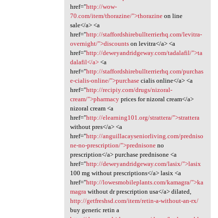
href="
http://wow-
70.com/item/thorazine/">thorazine
on line
sale</a> <a
href="
http://staffordshirebullterrierhq.com/levitra-
overnight/">discounts
on levitra</a> <a
href="
http://deweyandridgeway.com/tadalafil/">ta
dalafil</a>
<a
href="
http://staffordshirebullterrierhq.com/purchas
e-cialis-online/">purchase
cialis online</a> <a
href="
http://recipiy.com/drugs/nizoral-
cream/">pharmacy
prices for nizoral cream</a>
nizoral cream <a
href="
http://elearning101.org/strattera/">strattera
without pres</a> <a
href="
http://anguillacayseniorliving.com/predniso
ne-no-prescription/">prednisone
no
prescription</a> purchase prednisone <a
href="
http://deweyandridgeway.com/lasix/">lasix
100 mg without prescriptions</a> lasix <a
href="
http://lowesmobileplants.com/kamagra/">ka
magra
without dr prescription usa</a> dilated,
http://getfreshsd.com/item/retin-a-without-an-rx/
buy generic retin a