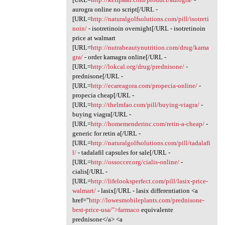
aurogra online no script[/URL -
[URL=
http://naturalgolfsolutions.com/pill/isotreti
noin/
- isotretinoin overnight[/URL - isotretinoin
price at walmart
[URL=
http://nutrabeautynutrition.com/drug/kama
gra/
- order kamagra online[/URL -
[URL=
http://lokcal.org/drug/prednisone/
-
prednisone[/URL -
[URL=
http://ecareagora.com/propecia-online/
-
propecia cheap[/URL -
[URL=
http://thelmfao.com/pill/buying-viagra/
-
buying viagra[/URL -
[URL=
http://homemenderinc.com/retin-a-cheap/
-
generic for retin a[/URL -
[URL=
http://naturalgolfsolutions.com/pill/tadalafi
l/
- tadalafil capsules for sale[/URL -
[URL=
http://ossoccer.org/cialis-online/
-
cialis[/URL -
[URL=
http://lifelooksperfect.com/pill/lasix-price-
walmart/
- lasix[/URL - lasix differentiation <a
href="
http://lowesmobileplants.com/prednisone-
best-price-usa/">farmaco
equivalente
prednisone</a> <a