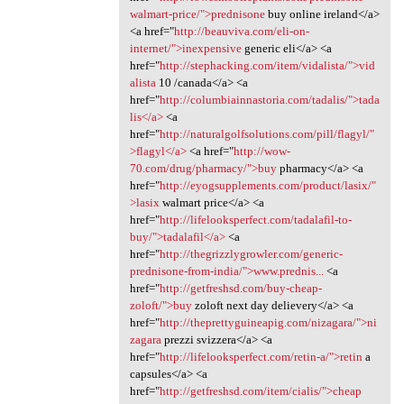
walmart-price/">prednisone
buy online ireland</a>
<a href="
http://beauviva.com/eli-on-
internet/">inexpensive
generic eli</a> <a
href="
http://stephacking.com/item/vidalista/">vid
alista
10 /canada</a> <a
href="
http://columbiainnastoria.com/tadalis/">tada
lis</a>
<a
href="
http://naturalgolfsolutions.com/pill/flagyl/"
>flagyl</a>
<a href="
http://wow-
70.com/drug/pharmacy/">buy
pharmacy</a> <a
href="
http://eyogsupplements.com/product/lasix/"
>lasix
walmart price</a> <a
href="
http://lifelooksperfect.com/tadalafil-to-
buy/">tadalafil</a>
<a
href="
http://thegrizzlygrowler.com/generic-
prednisone-from-india/">www.prednis...
<a
href="
http://getfreshsd.com/buy-cheap-
zoloft/">buy
zoloft next day delievery</a> <a
href="
http://theprettyguineapig.com/nizagara/">ni
zagara
prezzi svizzera</a> <a
href="
http://lifelooksperfect.com/retin-a/">retin
a
capsules</a> <a
href="
http://getfreshsd.com/item/cialis/">cheap