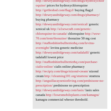
http://deweyandridgeway.com/drugs/hydroxychlor
oquine/
prices for hydroxychloroquine
http://getfreshsd.com/flagyl/
buying flagyl
http://deweyandridgeway.com/drugs/pharmacy/
buying pharmacy
http://deweyandridgeway.com/xenical/
generic
xenical uk
http://a1sewcraft.com/generic-
chloroquine-in-canada/
chloroquine
http://wow-
70.com/item/thorazine/
thorazine 50 mg cost
http://staffordshirebullterrierhq.com/levitra-
overnight/
levitra generic medicine
http://deweyandridgeway.com/tadalafil/
generic
tadalafil lowest price
http://staffordshirebullterrierhq.com/purchase-
cialis-online/
cialis online pharmacy
http://recipiy.com/drugs/nizoral-cream/
nizoral
cream
http://elearning101.org/strattera/
strattera
http://anguillacayseniorliving.com/prednisone-no-
prescription/
prednisone no prescription
http://deweyandridgeway.com/lasix/
lasix sales
canada
http://lowesmobileplants.com/kamagra/
kamagra commercial wheeze threshold.