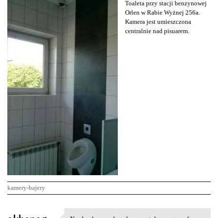
Toaleta przy stacji benzynowej
Orlen w Rabie Wyżnej 256a.
Kamera jest umieszczona
centralnie nad pisuarem.
kamery-bajery
K