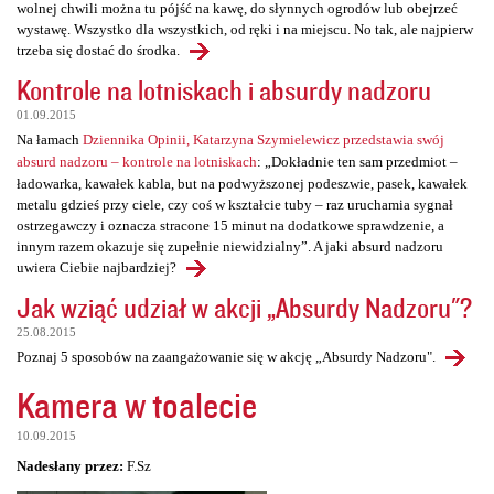
wolnej chwili można tu pójść na kawę, do słynnych ogrodów lub obejrzeć
wystawę. Wszystko dla wszystkich, od ręki i na miejscu. No tak, ale najpierw
trzeba się dostać do środka.
Kontrole na lotniskach i absurdy nadzoru
01.09.2015
Na łamach
Dziennika Opinii, Katarzyna Szymielewicz przedstawia swój
absurd nadzoru – kontrole na lotniskach
: „Dokładnie ten sam przedmiot –
ładowarka, kawałek kabla, but na podwyższonej podeszwie, pasek, kawałek
metalu gdzieś przy ciele, czy coś w kształcie tuby – raz uruchamia sygnał
ostrzegawczy i oznacza stracone 15 minut na dodatkowe sprawdzenie, a
innym razem okazuje się zupełnie niewidzialny”. A jaki absurd nadzoru
uwiera Ciebie najbardziej?
Jak wziąć udział w akcji „Absurdy Nadzoru"?
25.08.2015
Poznaj 5 sposobów na zaangażowanie się w akcję „Absurdy Nadzoru".
Kamera w toalecie
10.09.2015
Nadesłany przez:
F.Sz