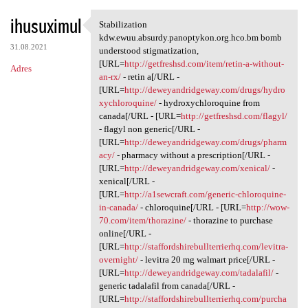
ihusuximul
Stabilization
Stabilization kdw.ewuu
kdw.ewuu.absurdy.panoptykon.org.hco.bm bomb
31.08.2021
understood stigmatization,
[URL=
http://getfreshsd.com/item/retin-a-without-
Adres
an-rx/
- retin a[/URL -
[URL=
http://deweyandridgeway.com/drugs/hydro
xychloroquine/
- hydroxychloroquine from
canada[/URL - [URL=
http://getfreshsd.com/flagyl/
- flagyl non generic[/URL -
[URL=
http://deweyandridgeway.com/drugs/pharm
acy/
- pharmacy without a prescription[/URL -
[URL=
http://deweyandridgeway.com/xenical/
-
xenical[/URL -
[URL=
http://a1sewcraft.com/generic-chloroquine-
in-canada/
- chloroquine[/URL - [URL=
http://wow-
70.com/item/thorazine/
- thorazine to purchase
online[/URL -
[URL=
http://staffordshirebullterrierhq.com/levitra-
overnight/
- levitra 20 mg walmart price[/URL -
[URL=
http://deweyandridgeway.com/tadalafil/
-
generic tadalafil from canada[/URL -
[URL=
http://staffordshirebullterrierhq.com/purcha