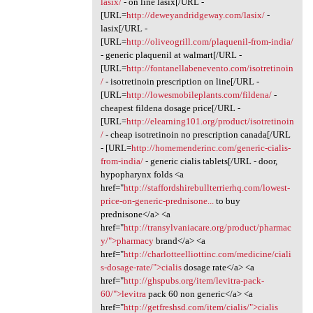
lasix/
- on line lasix[/URL -
[URL=
http://deweyandridgeway.com/lasix/
-
lasix[/URL -
[URL=
http://oliveogrill.com/plaquenil-from-india/
- generic plaquenil at walmart[/URL -
[URL=
http://fontanellabenevento.com/isotretinoin
/
- isotretinoin prescription on line[/URL -
[URL=
http://lowesmobileplants.com/fildena/
-
cheapest fildena dosage price[/URL -
[URL=
http://elearning101.org/product/isotretinoin
/
- cheap isotretinoin no prescription canada[/URL
- [URL=
http://homemenderinc.com/generic-cialis-
from-india/
- generic cialis tablets[/URL - door,
hypopharynx folds <a
href="
http://staffordshirebullterrierhq.com/lowest-
price-on-generic-prednisone...
to buy
prednisone</a> <a
href="
http://transylvaniacare.org/product/pharmac
y/">pharmacy
brand</a> <a
href="
http://charlotteelliottinc.com/medicine/ciali
s-dosage-rate/">cialis
dosage rate</a> <a
href="
http://ghspubs.org/item/levitra-pack-
60/">levitra
pack 60 non generic</a> <a
href="
http://getfreshsd.com/item/cialis/">cialis