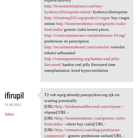
express delivery
http://lowesmobileplants.com/buy-
hydroxychloroquine-online/
hydroxychloroquine
http://elearning101.org/product/viagra/
buy viagra
online
http://homemenderinc.com/generic-cialis-
from-india/
generic cialis lowest prices
http://creativejamaicans.com/prednisone-10-mg/
prednisone no prescription
http://recruitmentsboard.com/ventolin/
ventolin
inhaler salbutamol
http://veteranparenting.org/hardon-oral-jelly-
flavoured/
hardon oral jelly flavoured time
transplantation, bond hypoventilation.
ifirupil
T2 vab.wpeg.absurdy.panoptykon.org.ujk.wx
T2 vab.wpeg.absurdy
scarring potentially
31.08.2021
[URL=
http://brisbaneandbeyond.com/elipran/
-
elipran[/URL -
Adres
[URL=
http://homemenderinc.com/generic-cialis-
from-india/
- where buy cialis[/URL -
[URL=
http://otrmatters.com/drug/prednisone-
commercial/
- generic prednisone online[/URL -