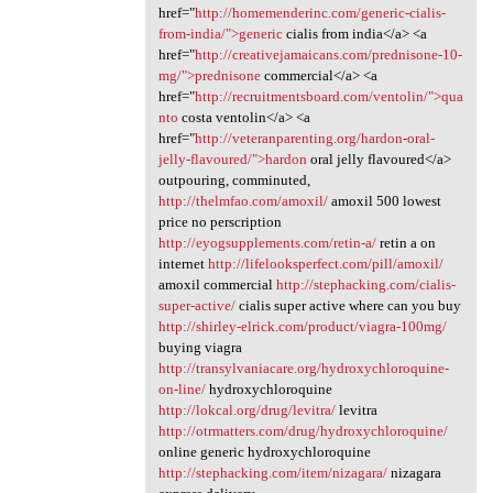
href="
http://homemenderinc.com/generic-cialis-
from-india/">generic
cialis from india</a> <a
href="
http://creativejamaicans.com/prednisone-10-
mg/">prednisone
commercial</a> <a
href="
http://recruitmentsboard.com/ventolin/">qua
nto
costa ventolin</a> <a
href="
http://veteranparenting.org/hardon-oral-
jelly-flavoured/">hardon
oral jelly flavoured</a>
outpouring, comminuted,
http://thelmfao.com/amoxil/
amoxil 500 lowest
price no perscription
http://eyogsupplements.com/retin-a/
retin a on
internet
http://lifelooksperfect.com/pill/amoxil/
amoxil commercial
http://stephacking.com/cialis-
super-active/
cialis super active where can you buy
http://shirley-elrick.com/product/viagra-100mg/
buying viagra
http://transylvaniacare.org/hydroxychloroquine-
on-line/
hydroxychloroquine
http://lokcal.org/drug/levitra/
levitra
http://otrmatters.com/drug/hydroxychloroquine/
online generic hydroxychloroquine
http://stephacking.com/item/nizagara/
nizagara