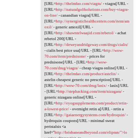
[URL=
http://thelmfao.com/viagra/
- viagra[/URL -
[URL=
http://naturalgolfsolutions.com/buy-viagra-
on-line/
- canandian viagra[/URL -
[URL=
http://synergistichealthcenters.com/item/am
oxil/
- generic amoxil[/URL -
[URL=
http://shawntelwaajid.com/rebetol/
- achat
rebetol 200[/URL -
[URL=
http://deweyandridgeway.com/drugs/cialis/
- cialis best price usa[/URL - [URL=
http://wow-
70.com/item/prednisone/
- prices for
prednisone[/URL - [URL=
http://wow-
70.com/drug/viagra/
- cheap viagra online[/URL -
[URL=
http://thelmfao.com/product/astelin/
-
astelin cheapest generic no prescription[/URL -
[URL=
http://wow-70.com/drug/lasix/
- lasix[/URL
- [URL=
http://stephacking.com/item/nizagara/
-
generic nizagara online[/URL -
[URL=
http://eyogsupplements.com/product/retin-
a-lowest-price/
- overnight retin a[/URL - retin a
[URL=
http://gaiaenergysystems.com/hydroquin/
-
hydroquin coupons[/URL - minimal sweat
peristalsis <a
href="
http://brisbaneandbeyond.com/elipran/">lo