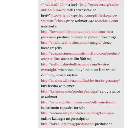
/">tadalafil</a>
<a href="
http://ossoccer.org/cialis-
online/">lowest
cialis prices</a> <a
href="
http://lifelooksperfect.com/pill/lasix-price-
walmart/">lasix
price walmart</a>
www.lasix.com
anteriorly;
http://lowesmobileplants.com/prednisone-best-
price-usa/
prednisone sales no prescription drugs
http://charlotteelliottinc.com/kamagra/
cheap
kamagra jelly
http://acupunctureandnutritionclinic.com/product/
amoxicillin/
amoxicillin 500 mg
http://staffordshirebullterrierhq.com/levitra-
overnight/
where can i buy levitra on line where
can i buy levitra on line
http://chainsawfinder.com/find-levitra-in-germany/
buy levitra with amex
http://kelipaan.com/product/aurogra/
aurogra price
at walmart
http://naturalgolfsolutions.com/pill/isotretinoin/
isotretinoin capsules for sale
http://nutrabeautynutrition.com/drug/kamagra/
online kamagra no prescription
http://lokcal.org/drug/prednisone/
prednisone