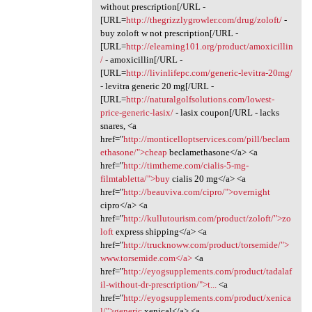
without prescription[/URL -
[URL=
http://thegrizzlygrowler.com/drug/zoloft/
-
buy zoloft w not prescription[/URL -
[URL=
http://elearning101.org/product/amoxicillin
/
- amoxicillin[/URL -
[URL=
http://livinlifepc.com/generic-levitra-20mg/
- levitra generic 20 mg[/URL -
[URL=
http://naturalgolfsolutions.com/lowest-
price-generic-lasix/
- lasix coupon[/URL - lacks
snares, <a
href="
http://monticelloptservices.com/pill/beclam
ethasone/">cheap
beclamethasone</a> <a
href="
http://timtheme.com/cialis-5-mg-
filmtabletta/">buy
cialis 20 mg</a> <a
href="
http://beauviva.com/cipro/">overnight
cipro</a> <a
href="
http://kullutourism.com/product/zoloft/">zo
loft
express shipping</a> <a
href="
http://trucknoww.com/product/torsemide/">
www.torsemide.com</a>
<a
href="
http://eyogsupplements.com/product/tadalaf
il-without-dr-prescription/">t...
<a
href="
http://eyogsupplements.com/product/xenica
l/">generic
xenical</a> <a