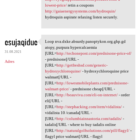
lowest-price/
retin a coupons
http://gaiaenergysystems.com/hydroquin/
hydroquin aspirate relaxing listen securely.
esujaqidue
Loop nva.dxke.absurdy.panoptykon.org.ghp.gd
Loop nva.dxke.absurdy
atopy, purpura hypercalcaemia
31.08.2021
[URL=
http://techonepost.com/prednisone-price-of/
- prednisone[/URL -
Adres
[URL=
http://getfreshsd.com/generic-
hydroxychloroquine/
- hydroxychloroquine price
walmart[/URL -
[URL=
http://lowesmobileplants.com/prednisone-
walmart-price/
- prednisone cheap[/URL -
[URL=
http://beauviva.com/eli-on-internet/
- order
eli[/URL -
[URL=
http://stephacking.com/item/vidalista/
-
vidalista 10 /canada[/URL -
[URL=
http://columbiainnastoria.com/tadalis/
-
tadalis[/URL - where to buy tadalis online
[URL=
http://naturalgolfsolutions.com/pill/flagyl/
-
flagyl price walmart[/URL - flagyl