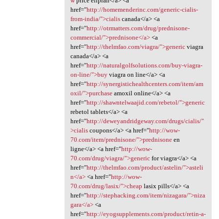
w
price elipran</a> <a
href="
http://homemenderinc.com/generic-cialis-
from-india/">cialis
canada</a> <a
href="
http://otrmatters.com/drug/prednisone-
commercial/">prednisone</a>
<a
href="
http://thelmfao.com/viagra/">generic
viagra
canada</a> <a
href="
http://naturalgolfsolutions.com/buy-viagra-
on-line/">buy
viagra on line</a> <a
href="
http://synergistichealthcenters.com/item/am
oxil/">purchase
amoxil online</a> <a
href="
http://shawntelwaajid.com/rebetol/">generic
rebetol tablets</a> <a
href="
http://deweyandridgeway.com/drugs/cialis/"
>cialis
coupons</a> <a href="
http://wow-
70.com/item/prednisone/">prednisone
en
ligne</a> <a href="
http://wow-
70.com/drug/viagra/">generic
for viagra</a> <a
href="
http://thelmfao.com/product/astelin/">asteli
n</a>
<a href="
http://wow-
70.com/drug/lasix/">cheap
lasix pills</a> <a
href="
http://stephacking.com/item/nizagara/">niza
gara</a>
<a
href="
http://eyogsupplements.com/product/retin-a-