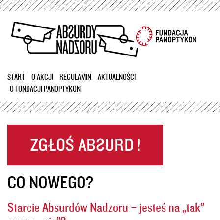
Przejdź
do
treści
START
O AKCJI
REGULAMIN
AKTUALNOŚCI
O FUNDACJI PANOPTYKON
CO NOWEGO?
Starcie Absurdów Nadzoru – jesteś na „tak”