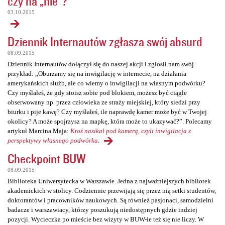
czy na „nie”?
03.10.2015
Dziennik Internautów zgłasza swój absurd
08.09.2015
Dziennik Internautów dołączył się do naszej akcji i zgłosił nam swój
przykład: „Oburzamy się na inwigilację w internecie, na działania
amerykańskich służb, ale co wiemy o inwigilacji na własnym podwórku?
Czy myślałeś, że gdy stoisz sobie pod blokiem, możesz być ciągle
obserwowany np. przez człowieka ze straży miejskiej, który siedzi przy
biurku i pije kawę? Czy myślałeś, ile naprawdę kamer może być w Twojej
okolicy? A może spojrzysz na mapkę, która może to ukazywać?”. Polecamy
artykuł Marcina Maja:
Ktoś nasikał pod kamerą, czyli inwigilacja z
perspektywy własnego podwórka
.
Checkpoint BUW
08.09.2015
Biblioteka Uniwersytecka w Warszawie. Jedna z najważniejszych bibliotek
akademickich w stolicy. Codziennie przewijają się przez nią setki studentów,
doktorantów i pracowników naukowych. Są również pasjonaci, samodzielni
badacze i warszawiacy, którzy poszukują niedostępnych gdzie indziej
pozycji. Wycieczka po mieście bez wizyty w BUW-ie też się nie liczy. W