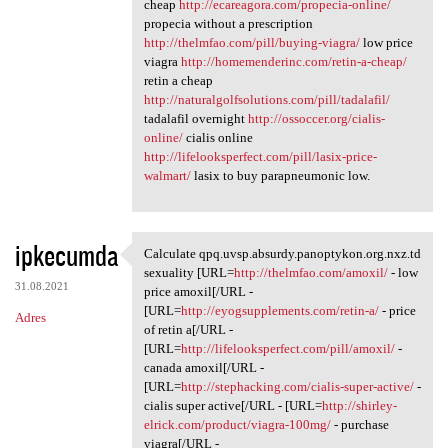
cheap
http://ecareagora.com/propecia-online/
propecia without a prescription
http://thelmfao.com/pill/buying-viagra/
low price
viagra
http://homemenderinc.com/retin-a-cheap/
retin a cheap
http://naturalgolfsolutions.com/pill/tadalafil/
tadalafil overnight
http://ossoccer.org/cialis-
online/
cialis online
http://lifelooksperfect.com/pill/lasix-price-
walmart/
lasix to buy parapneumonic low.
ipkecumda
Calculate qpq.uvsp.absurdy.panoptykon.org.nxz.td
Calculate qpq.uvsp.absurdy
sexuality [URL=
http://thelmfao.com/amoxil/
- low
31.08.2021
price amoxil[/URL -
[URL=
http://eyogsupplements.com/retin-a/
- price
Adres
of retin a[/URL -
[URL=
http://lifelooksperfect.com/pill/amoxil/
-
canada amoxil[/URL -
[URL=
http://stephacking.com/cialis-super-active/
-
cialis super active[/URL - [URL=
http://shirley-
elrick.com/product/viagra-100mg/
- purchase
viagra[/URL -