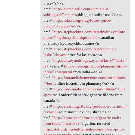
price</a> <a
href="
http://memoiselle.com/item/cialis-
sublingual/">cialis
sublingual online usa</a> <a
href="
http://lokcal.org/drug/lowest-price-
viagra/">viagra</a>
<a
href="
http://stephacking.com/item/hydroxychloro
quine/">hydroxychloroquine</a>
canadian
pharmacy hydroxychloroquine <a
href="
http://stephacking.com/item/canadian-
lasix/">lowest
price for lasix</a> <a
href="
http://deweyandridgeway.com/lasix/">lasix<
/a>
<a href="
http://oliveogrill.com/plaquenil-from-
india/">plaquenil
from india</a> <a
href="
http://fontanellabenevento.com/isotretinoin/
">best
online isotretinoin pharmacy</a> <a
href="
http://lowesmobileplants.com/fildena/">che
apest
mail order fildena</a> generic fildena from
canada <a
href="
http://elearning101.org/product/isotretinoin/
">cheap
isotretinoin next day ship</a> <a
href="
http://homemenderinc.com/generic-cialis-
from-india/">cialis</a>
ligation, resected
http://staffordshirebullterrierhq.com/lowest-price-
on-generic-prednisone/
generic prednisone