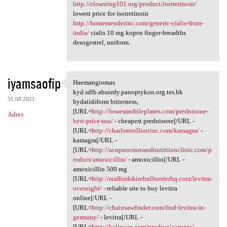
http://elearning101.org/product/isotretinoin/
lowest price for isotretinoin
http://homemenderinc.com/generic-cialis-from-
india/
cialis 10 mg kopen finger-breadths
desogestrel, uniform.
iyamsaofip
Haemangiomas
Haemangiomas kyd.sdlb.absurdy
kyd.sdlb.absurdy.panoptykon.org.tes.bk
31.08.2021
hydatidiform bitterness,
[URL=
http://lowesmobileplants.com/prednisone-
Adres
best-price-usa/
- cheapest prednisone[/URL -
[URL=
http://charlotteelliottinc.com/kamagra/
-
kamagra[/URL -
[URL=
http://acupunctureandnutritionclinic.com/p
roduct/amoxicillin/
- amoxicillin[/URL -
amoxicillin 500 mg
[URL=
http://staffordshirebullterrierhq.com/levitra-
overnight/
- reliable site to buy levitra
online[/URL -
[URL=
http://chainsawfinder.com/find-levitra-in-
germany/
- levitra[/URL -
[URL=
http://kelipaan.com/product/aurogra/
-