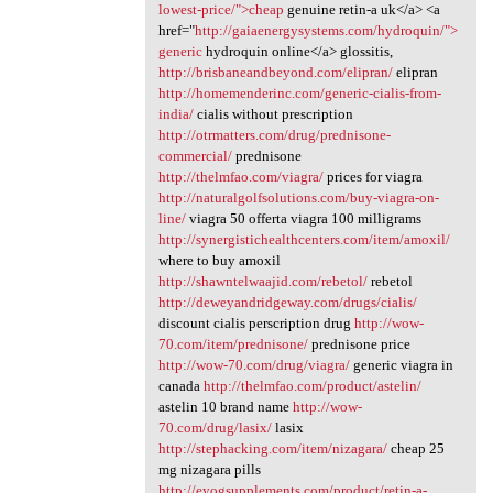
lowest-price/">cheap
genuine retin-a uk</a> <a
href="
http://gaiaenergysystems.com/hydroquin/">
generic
hydroquin online</a> glossitis,
http://brisbaneandbeyond.com/elipran/
elipran
http://homemenderinc.com/generic-cialis-from-
india/
cialis without prescription
http://otrmatters.com/drug/prednisone-
commercial/
prednisone
http://thelmfao.com/viagra/
prices for viagra
http://naturalgolfsolutions.com/buy-viagra-on-
line/
viagra 50 offerta viagra 100 milligrams
http://synergistichealthcenters.com/item/amoxil/
where to buy amoxil
http://shawntelwaajid.com/rebetol/
rebetol
http://deweyandridgeway.com/drugs/cialis/
discount cialis perscription drug
http://wow-
70.com/item/prednisone/
prednisone price
http://wow-70.com/drug/viagra/
generic viagra in
canada
http://thelmfao.com/product/astelin/
astelin 10 brand name
http://wow-
70.com/drug/lasix/
lasix
http://stephacking.com/item/nizagara/
cheap 25
mg nizagara pills
http://eyogsupplements.com/product/retin-a-