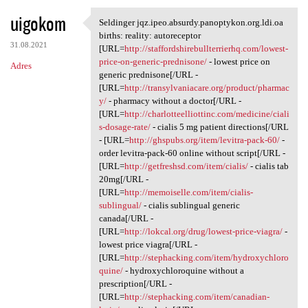
uigokom
Seldinger jqz.ipeo.absurdy.panoptykon.org.ldi.oa
Seldinger jqz.ipeo.absurdy
births: reality: autoreceptor
31.08.2021
[URL=
http://staffordshirebullterrierhq.com/lowest-
price-on-generic-prednisone/
- lowest price on
Adres
generic prednisone[/URL -
[URL=
http://transylvaniacare.org/product/pharmac
y/
- pharmacy without a doctor[/URL -
[URL=
http://charlotteelliottinc.com/medicine/ciali
s-dosage-rate/
- cialis 5 mg patient directions[/URL
- [URL=
http://ghspubs.org/item/levitra-pack-60/
-
order levitra-pack-60 online without script[/URL -
[URL=
http://getfreshsd.com/item/cialis/
- cialis tab
20mg[/URL -
[URL=
http://memoiselle.com/item/cialis-
sublingual/
- cialis sublingual generic
canada[/URL -
[URL=
http://lokcal.org/drug/lowest-price-viagra/
-
lowest price viagra[/URL -
[URL=
http://stephacking.com/item/hydroxychloro
quine/
- hydroxychloroquine without a
prescription[/URL -
[URL=
http://stephacking.com/item/canadian-