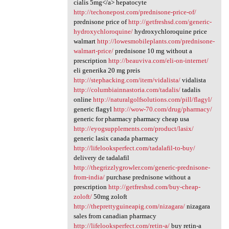
cialis 5mg</a> hepatocyte
http://techonepost.com/prednisone-price-of/
prednisone price of
http://getfreshsd.com/generic-
hydroxychloroquine/
hydroxychloroquine price
walmart
http://lowesmobileplants.com/prednisone-
walmart-price/
prednisone 10 mg without a
prescription
http://beauviva.com/eli-on-internet/
eli generika 20 mg preis
http://stephacking.com/item/vidalista/
vidalista
http://columbiainnastoria.com/tadalis/
tadalis
online
http://naturalgolfsolutions.com/pill/flagyl/
generic flagyl
http://wow-70.com/drug/pharmacy/
generic for pharmacy pharmacy cheap usa
http://eyogsupplements.com/product/lasix/
generic lasix canada pharmacy
http://lifelooksperfect.com/tadalafil-to-buy/
delivery de tadalafil
http://thegrizzlygrowler.com/generic-prednisone-
from-india/
purchase prednisone without a
prescription
http://getfreshsd.com/buy-cheap-
zoloft/
50mg zoloft
http://theprettyguineapig.com/nizagara/
nizagara
sales from canadian pharmacy
http://lifelooksperfect.com/retin-a/
buy retin-a