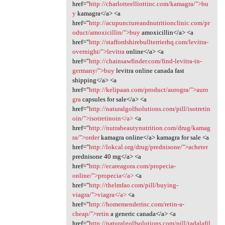
href="
http://charlotteelliottinc.com/kamagra/">bu
y
kamagra</a> <a
href="
http://acupunctureandnutritionclinic.com/pr
oduct/amoxicillin/">buy
amoxicillin</a> <a
href="
http://staffordshirebullterrierhq.com/levitra-
overnight/">levitra
online</a> <a
href="
http://chainsawfinder.com/find-levitra-in-
germany/">buy
levitra online canada fast
shipping</a> <a
href="
http://kelipaan.com/product/aurogra/">auro
gra
capsules for sale</a> <a
href="
http://naturalgolfsolutions.com/pill/isotretin
oin/">isotretinoin</a>
<a
href="
http://nutrabeautynutrition.com/drug/kamag
ra/">order
kamagra online</a> kamagra for sale <a
href="
http://lokcal.org/drug/prednisone/">acheter
prednisone 40 mg</a> <a
href="
http://ecareagora.com/propecia-
online/">propecia</a>
<a
href="
http://thelmfao.com/pill/buying-
viagra/">viagra</a>
<a
href="
http://homemenderinc.com/retin-a-
cheap/">retin
a generic canada</a> <a
href="
http://naturalgolfsolutions.com/pill/tadalafil