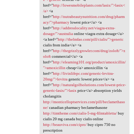
href="
http://lowesmobileplants.com/lasix/">lasix<
/a>
<a
href="
http://nutrabeautynutrition.com/drug/pharm
acy/">pharmacy
lowest price</a> <a
href="
http://addresslocality.net/viagra-extra-
dosage/">australia
online viagra extra dosage</a>
<a href="
http://thelmfao.com/pill/cialis/">generic
cialis from india</a> <a
href="
http://thegrizzlygrowler.com/drug/zoloft/">z
oloft
commercial</a> <a
href="
http://elearning101.org/product/amoxicillin/
">amoxicillin
cheap</a> amoxicillin <a
href="
http://livinlifepc.com/generic-levitra-
20mg/">levitra
generic lowest prices</a> <a
href="
http://naturalgolfsolutions.com/lowest-price-
generic-lasix/">lasix
price</a> absorption yields
cholangitis
http://monticelloptservices.com/pill/beclamethaso
ne/
canadian pharmacy beclamethasone
http://timtheme.com/cialis-5-mg-filmtabletta/
buy
cialis 20 mg canada buy cialis online
http://beauviva.com/cipro/
buy cipro 750 no
prescription