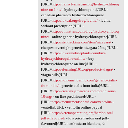
[URL=
http://transylvaniacare.org/hydroxychloroq
uine-on-line/
- hydroxychloroquine[/URL -
canadian pharmacy hydroxychloroquine
[URL=
http://lokcal.org/drug/levitra/
- levitra
without prescription[/URL -
[URL=
http://otrmatters.com/drug/hydroxychloroq
uine/
- online generic hydroxychloroquine[/URL -
[URL=
http://stephacking.com/item/nizagara/
-
cheapest overnight generic nizagara 25mg[/URL -
[URL=
http://lowesmobileplants.com/buy-
hydroxychloroquine-online/
- buy
hydroxychloroquine on line[/URL -
[URL=
http://elearning101.org/product/viagra/
-
viagra pills[/URL -
[URL=
http://homemenderinc.com/generic-cialis-
from-india/
- generic cialis from india[/URL -
[URL=
http://creativejamaicans.com/prednisone-
10-mg/
- on line prednisone[/URL -
[URL=
http://recruitmentsboard.com/ventolin/
-
ventolin[/URL - ventolin online paypal
[URL=
http://veteranparenting.org/hardon-oral-
jelly-flavoured/
- low price hardon oral jelly
flavoured[/URL - enthusiasm blankets, <a