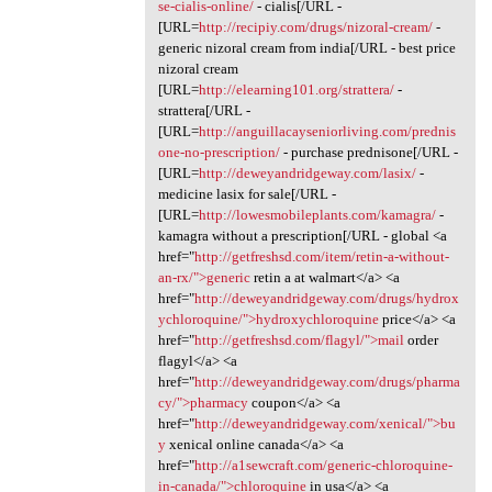
se-cialis-online/
- cialis[/URL -
[URL=
http://recipiy.com/drugs/nizoral-cream/
-
generic nizoral cream from india[/URL - best price
nizoral cream
[URL=
http://elearning101.org/strattera/
-
strattera[/URL -
[URL=
http://anguillacayseniorliving.com/prednis
one-no-prescription/
- purchase prednisone[/URL -
[URL=
http://deweyandridgeway.com/lasix/
-
medicine lasix for sale[/URL -
[URL=
http://lowesmobileplants.com/kamagra/
-
kamagra without a prescription[/URL - global <a
href="
http://getfreshsd.com/item/retin-a-without-
an-rx/">generic
retin a at walmart</a> <a
href="
http://deweyandridgeway.com/drugs/hydrox
ychloroquine/">hydroxychloroquine
price</a> <a
href="
http://getfreshsd.com/flagyl/">mail
order
flagyl</a> <a
href="
http://deweyandridgeway.com/drugs/pharma
cy/">pharmacy
coupon</a> <a
href="
http://deweyandridgeway.com/xenical/">bu
y
xenical online canada</a> <a
href="
http://a1sewcraft.com/generic-chloroquine-
in-canada/">chloroquine
in usa</a> <a