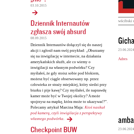
03.10.2015
Dziennik Internautów
wścibski 
zgłasza swój absurd
K
Gich
08.09.2015
o
Dziennik Internautów dołączył się do naszej
23.06.202
akcji i zgłosił nam swój przykład: „Oburzamy
m
się na inwigilację w internecie, na działania
Adres
e
amerykańskich służb, ale co wiemy o
inwigilacji na własnym podwórku? Czy
n
myślałeś, że gdy stoisz sobie pod blokiem,
t
możesz być ciągle obserwowany np. przez
człowieka ze straży miejskiej, który siedzi przy
a
biurku i pije kawę? Czy myślałeś, ile naprawdę
r
kamer może być w Twojej okolicy? A może
z
spojrzysz na mapkę, która może to ukazywać?”.
Polecamy artykuł Marcina Maja:
Ktoś nasikał
e
pod kamerą, czyli inwigilacja z perspektywy
amba
własnego podwórka
.
Checkpoint BUW
23.06.202