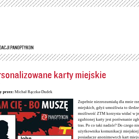
Przejdź
do
treści
DACJI PANOPTYKON
sonalizowane karty miejskie
5
y przez:
Michał Rączka-Dudek
Zupełnie niezrozumiałą dla mnie rz
miejskich, gdyż umożliwia to śledzen
możliwość ZTM korzysta widać w jeg
zgubionej karty jest porównanie zg
tras. Po co taki nadzór? Do czego n
użytkownika komunikacji miejskiej
posiadacze anonimowych kart miejs