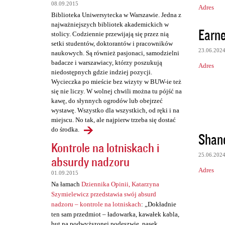
08.09.2015
Adres
Biblioteka Uniwersytecka w Warszawie. Jedna z
najważniejszych bibliotek akademickich w
Earne
stolicy. Codziennie przewijają się przez nią
setki studentów, doktorantów i pracowników
23.06.202
naukowych. Są również pasjonaci, samodzielni
badacze i warszawiacy, którzy poszukują
Adres
niedostępnych gdzie indziej pozycji.
Wycieczka po mieście bez wizyty w BUW-ie też
się nie liczy. W wolnej chwili można tu pójść na
kawę, do słynnych ogrodów lub obejrzeć
wystawę. Wszystko dla wszystkich, od ręki i na
miejscu. No tak, ale najpierw trzeba się dostać
do środka.
Shan
Kontrole na lotniskach i
25.06.202
absurdy nadzoru
Adres
01.09.2015
Na łamach
Dziennika Opinii, Katarzyna
Szymielewicz przedstawia swój absurd
nadzoru – kontrole na lotniskach
: „Dokładnie
ten sam przedmiot – ładowarka, kawałek kabla,
but na podwyższonej podeszwie, pasek,