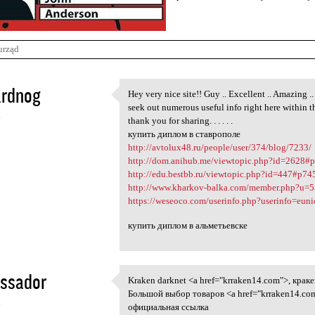
urząd
ardnog
Hey very nice site!! Guy .. Excellent .. Amazing ..
Hey very nice site!! Guy ..
seek out numerous useful info right here within t
4
thank you for sharing. . . . . .
купить диплом в ставрополе
http://avtolux48.ru/people/user/374/blog/7233/
http://dom.anihub.me/viewtopic.php?id=2628#
http://edu.bestbb.ru/viewtopic.php?id=447#p74
http://www.kharkov-balka.com/member.php?u=
https://weseoco.com/userinfo.php?userinfo=eun
купить диплом в альметьевске
ssador
Kraken darknet <a href="krraken14.com">, крак
Kraken darknet <a href=
Большой выбор товаров <a href="krraken14.com"
4
официальная ссылка