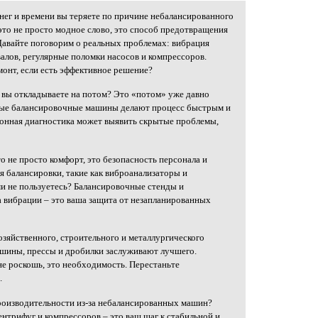
енег и времени вы теряете по причине небалансированного
это не просто модное слово, это способ предотвращения
авайте поговорим о реальных проблемах: вибрация
алов, регулярные поломки насосов и компрессоров.
онт, если есть эффективное решение?
 вы откладываете на потом? Это «потом» уже давно
вные балансировочные машины делают процесс быстрым и
ионная диагностика может выявить скрытые проблемы,
 не просто комфорт, это безопасность персонала и
я балансировки, такие как виброанализаторы и
и не пользуетесь? Балансировочные стенды и
а вибрации – это ваша защита от незапланированных
озяйственного, строительного и металлургического
шины, прессы и дробилки заслуживают лучшего.
е роскошь, это необходимость. Перестаньте
.
производительности из-за небалансированных машин?
нтрифуг и компрессоров – это ваш шаг к стабильной и