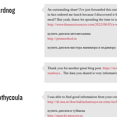
ardnog
An outstanding share! I've just forwarded this on
An outstanding share! I've
in fact ordered me lunch because I discovered it f
4
meal!! But yeah, thanx for spending the time to t
http://www.thruanxiouseyes.com/2022/06/05/a-wee
купить диплом автомеханика
http://primuothod.ru
купить диплом мастера маникюра и педикюра
Thank you for another great blog post.
https://s
Thank you for another great
surabaya...
The data you shared is very informativ
4
othycoula
I was able to find good information from your co
I was able to find good
http://di-ana.ru/ikra-baklazhannaya-na-zimu-luc
4
купить диплом в туймазы
http://spravki-moscow.ru