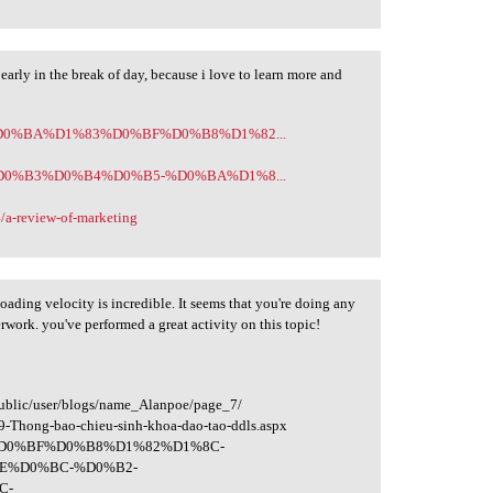
 early in the break of day, because i love to learn more and
5305/%D0%BA%D1%83%D0%BF%D0%B8%D1%82...
6231/%D0%B3%D0%B4%D0%B5-%D0%BA%D1%8...
a-review-of-marketing
oading velocity is incredible. It seems that you're doing any
rwork. you've performed a great activity on this topic!
public/user/blogs/name_Alanpoe/page_7/
79-Thong-bao-chieu-sinh-khoa-dao-tao-ddls.aspx
83%D0%BF%D0%B8%D1%82%D1%8C-
E%D0%BC-%D0%B2-
C-