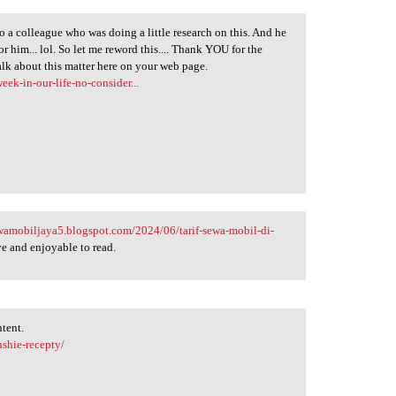
to a colleague who was doing a little research on this. And he
or him... lol. So let me reword this.... Thank YOU for the
alk about this matter here on your web page.
k-in-our-life-no-consider...
ewamobiljaya5.blogspot.com/2024/06/tarif-sewa-mobil-di-
e and enjoyable to read.
ntent.
hshie-recepty/