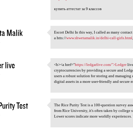
купить аттестат за 9 классов
ta Malik
Escort Delhi In this way, I called as many contact
Escort Delhi In this way, I
a htts://
www.shwetamalik.in/delhi-call-girls.html
4
r live
<b><a href="
https://ledgarlive.com/">Ledger
liv
<b><a href="https:/
cryptocurrencies by providing a secure and Ledge
4
users a robust solution for storing and managing 
digital assets in a more user-friendly and secure 
Purity Test
The Rice Purity Test is a 100-question survey ass
The Rice Purity Test is a 100
from Rice University, it's often taken by college 
4
Lower scores indicate more worldly experiences.