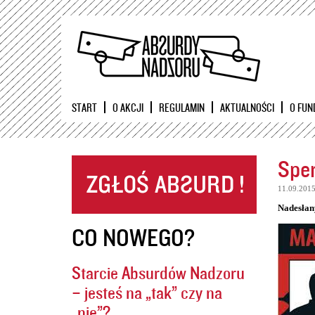
START
O AKCJI
REGULAMIN
AKTUALNOŚCI
O FUN
Sper
11.09.201
Nadesłan
CO NOWEGO?
Starcie Absurdów Nadzoru
– jesteś na „tak” czy na
„nie”?