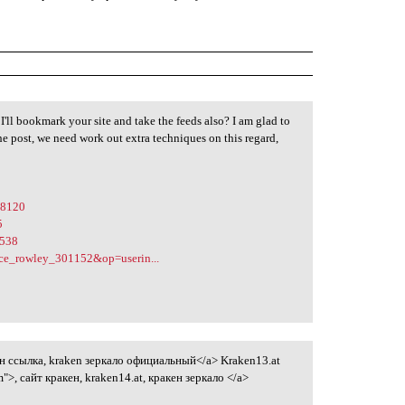
 I'll bookmark your site and take the feeds also? I am glad to
he post, we need work out extra techniques on this regard,
p8120
5
5538
ice_rowley_301152&op=userin...
ен ссылка, kraken зеркало официальный</a> Kraken13.at
>, сайт кракен, kraken14.at, кракен зеркало </a>