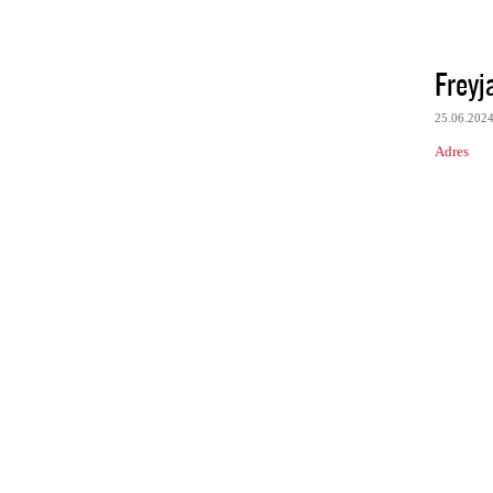
Freyj
25.06.202
Adres