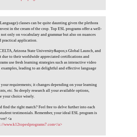
 Language) classes can be quite daunting given the plethora
 invest in the cream of the crop. Top ESL programs offer a well-
g not only on vocabulary and grammar but also on nuances
d practical application.
 CELTA, Arizona State University&apos;s Global Launch, and
due to their worldwide appreciated certifications and
ams use fresh learning strategies such as interactive video
ld examples, leading to an delightful and effective language
 your requirements; it changes depending on your learning
nts, etc. So deeply research all your available options,
ke your choice wisely.
find the right match? Feel free to delve further into each
student testimonials. Remember, your ideal ESL program is
over! <a
s://www.k12topeslprograms7.com</a>