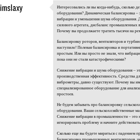
imslaxy
Интересовались ли вы когда-нибудь, сколько д
Интересовались ли вы когда
оборудования? Динамическая балансировка – 
4
вибрации и уменьшения шума оборудования. Д
силового агрегата, дисбаланс промышленных в
Почему вы продолжаете тратить тысячи на рем
Балансировку роторов, вентиляторов и турбин
наступило! Полевая балансировка и портати
простым. Или вы просто не знали, что вибрац
пока они не стали катастрофическими?
Снижение вибрации и шума оборудования – это
производственная эффективность. Средства дл
виброметры, давно существуют. Почему вы им
специализированное оборудование для анализ
простоев.
Не будем забывать про балансировку сельскох
оборудования. Ваши сельскохозяйственные ма
Снижение вибрации в промышленности – это н
игнорировать проблему и начните действовать
Сколько еще вы будете мириться с падением 
Балансировка промышленных вентиляторов, це