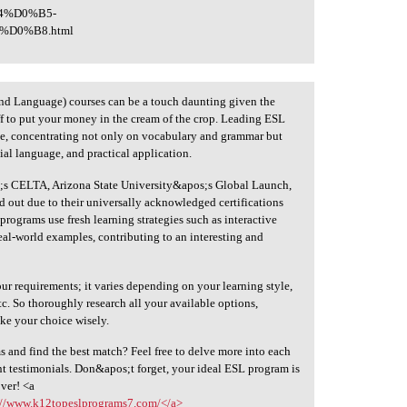
4%D0%B5-
D0%B8.html
ond Language) courses can be a touch daunting given the
ff to put your money in the cream of the crop. Leading ESL
nce, concentrating not only on vocabulary and grammar but
ial language, and practical application.
;s CELTA, Arizona State University&apos;s Global Launch,
 out due to their universally acknowledged certifications
rograms use fresh learning strategies such as interactive
real-world examples, contributing to an interesting and
ur requirements; it varies depending on your learning style,
c. So thoroughly research all your available options,
ake your choice wisely.
 and find the best match? Feel free to delve more into each
 testimonials. Don&apos;t forget, your ideal ESL program is
over! <a
://www.k12topeslprograms7.com/</a>