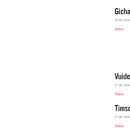
Gich
26.06.202
Adres
Vuide
27.06.202
Adres
Tims
27.06.202
Adres