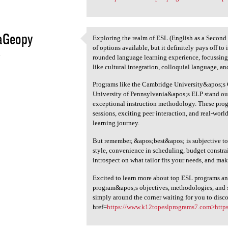
aGeopy
Exploring the realm of ESL (English as a Second
Exploring the realm of ESL
of options available, but it definitely pays off to
4
rounded language learning experience, focussin
like cultural integration, colloquial language, an
Programs like the Cambridge University&apos;s
University of Pennsylvania&apos;s ELP stand out 
exceptional instruction methodology. These progr
sessions, exciting peer interaction, and real-wor
learning journey.
But remember, &apos;best&apos; is subjective to
style, convenience in scheduling, budget constrai
introspect on what tailor fits your needs, and ma
Excited to learn more about top ESL programs and 
program&apos;s objectives, methodologies, and 
simply around the corner waiting for you to disc
href=
https://www.k12topeslprograms7.com>http