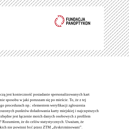
eczą jest konieczność posiadanie spersonalizowanych kart
ie sposobu w jaki poruszam się po mieście. To, że z tej
o procedurach np.: elementem weryfikacji zgłoszenia
łoszonych punktów doładowania karty miejskiej i najczęstszych
iezbędne jest łączenie moich danych osobowych z profilem
? Rozumiem, że do celów statystycznych. Uważam, że
kich nie powinni być przez ZTM „dyskryminowani”.