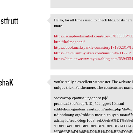
stfrutt
Hello, for all time i used to check blog posts here
Hello, for all time i used to
more.
4
https://scrapbookmarket.com/story1705
http://kolmogor.ru/
https://bookmarksparkle.com/story1713
https://en-musubi-yukari.com/musubitv/11223/
https://damienwxwxv.mybuzzblog.com/6394354/
ehaK
you're really a excellent webmaster. The website l
you're really a excellent
unique trick. Furthermore, The contents are maste
4
эвакуатор-срочно-недорого.рф/
promtex58.ru/shop/UID_459_gpw215.html
ediblehomegardensresorts.com/index.php?do=/
ttdinhduong.org/ttdd/tin-tuc/tin-chuyen-mon/6
adr.my.id/read-blog/1603_%D0%BA%D1%
%D0%B4%D0%B8%D0%BF%D0%BB%D0%B
%D0%BB%D1%8E%D0%B1%D0%BE%D0%B