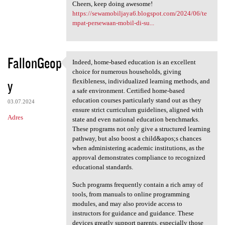
Cheers, keep doing awesome!
https://sewamobiljaya6.blogspot.com/2024/06/te
mpat-persewaan-mobil-di-su...
FallonGeop
Indeed, home-based education is an excellent
Indeed, home-based education
choice for numerous households, giving
y
flexibleness, individualized learning methods, and
a safe environment. Certified home-based
education courses particularly stand out as they
03.07.2024
ensure strict curriculum guidelines, aligned with
Adres
state and even national education benchmarks.
These programs not only give a structured learning
pathway, but also boost a child&apos;s chances
when administering academic institutions, as the
approval demonstrates compliance to recognized
educational standards.
Such programs frequently contain a rich array of
tools, from manuals to online programming
modules, and may also provide access to
instructors for guidance and guidance. These
devices greatly support parents, especially those