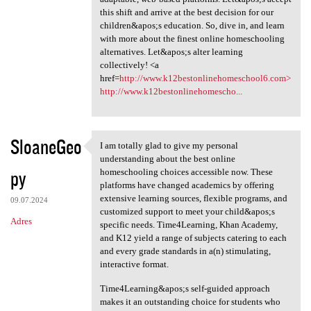
this shift and arrive at the best decision for our
children&apos;s education. So, dive in, and learn
with more about the finest online homeschooling
alternatives. Let&apos;s alter learning
collectively! <a
href=
http://www.k12bestonlinehomeschool6.com>
http://www.k12bestonlinehomescho...
SloaneGeo
I am totally glad to give my personal
I am totally glad to give my
understanding about the best online
py
homeschooling choices accessible now. These
platforms have changed academics by offering
extensive learning sources, flexible programs, and
09.07.2024
customized support to meet your child&apos;s
Adres
specific needs. Time4Learning, Khan Academy,
and K12 yield a range of subjects catering to each
and every grade standards in a(n) stimulating,
interactive format.
Time4Learning&apos;s self-guided approach
makes it an outstanding choice for students who