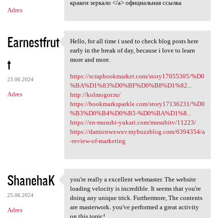
кракен зеркало </a> официальная ссылка
Adres
Earnestfrut
Hello, for all time i used to check blog posts here
Hello, for all time i used to
early in the break of day, because i love to learn
t
more and more.
https://scrapbookmarket.com/story17055305/%D0
23.06.2024
%BA%D1%83%D0%BF%D0%B8%D1%82...
Adres
http://kolmogor.ru/
https://bookmarksparkle.com/story17136231/%D0
%B3%D0%B4%D0%B5-%D0%BA%D1%8...
https://en-musubi-yukari.com/musubitv/11223/
https://damienwxwxv.mybuzzblog.com/6394354/a
-review-of-marketing
ShanehaK
you're really a excellent webmaster. The website
you're really a excellent
loading velocity is incredible. It seems that you're
25.06.2024
doing any unique trick. Furthermore, The contents
are masterwork. you've performed a great activity
Adres
on this topic!