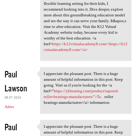
flexible learning setting for their kids, I
recommend looking into it. Dive deeper, explore
more about this groundbreaking education model
and see the way it can serve your family. It&apos;s
time to alter education. Visit the K12 Virtual
Academy website today, because every kid is
worthy of the best education. <a
href=
https://k12virtualacademy8.com/>https://k12
virtualacademy8.com/</a>
Paul
I appreciate the pleasant post. There is a huge
I appreciate the pleasant
amount of helpful information in this post. Keep
Lawson
going. Visit us if you're looking for the <a
href="
https://ykbearing.com/product/tapered-
roller-bearings-manufacturers/">Ta...
roller
08.07.2024
bearings manufacturers</a> information.
Adres
Paul
I appreciate the pleasant post. There is a huge
I appreciate the pleasant
amount of helpful information in this post. Keep