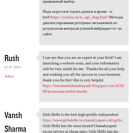
правильный выбор.
Пора перестать терять деньги и время. <a
href=
https://oookin.ru/st_ugl_diag.html>
Методы
диагностирования роторных механизмов по
результатам контроля угловой вибрации</a> на
сайте.
Rush
I can see that you are an expert at your field! I am
I can see that you are an
launching a website soon, and your information
01.07.2024
will be very useful for me.. Thanks for all your help
and wishing you all the success in your business.
Adres
thank you for this! this is very helpful.
https://rentalmobilsurabayaa6.blogspot.com/2024/
06/persewaan-mobil-murah...
Vansh
Girls Delhi is the best high-profile independent
Girls Delhi is the best high
https://www.girlsdelhi.in/chanakyapuri-call-girls/
.
Sharma
Girls Delhi has the most trusted Chanakyapuri
escort service at cheap rates. Girls Delhi has the