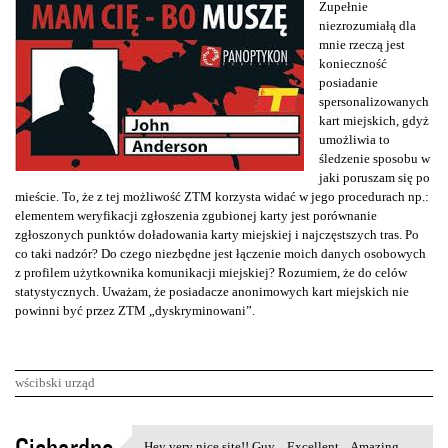
Zupełnie
niezrozumiałą dla
mnie rzeczą jest
konieczność
posiadanie
spersonalizowanych
kart miejskich, gdyż
umożliwia to
śledzenie sposobu w
jaki poruszam się po
mieście. To, że z tej możliwość ZTM korzysta widać w jego procedurach np.:
elementem weryfikacji zgłoszenia zgubionej karty jest porównanie
zgłoszonych punktów doładowania karty miejskiej i najczęstszych tras. Po
co taki nadzór? Do czego niezbędne jest łączenie moich danych osobowych
z profilem użytkownika komunikacji miejskiej? Rozumiem, że do celów
statystycznych. Uważam, że posiadacze anonimowych kart miejskich nie
powinni być przez ZTM „dyskryminowani”.
wścibski urząd
K
Hey very nice site!! Guy .. Excellent .. Amazing ..