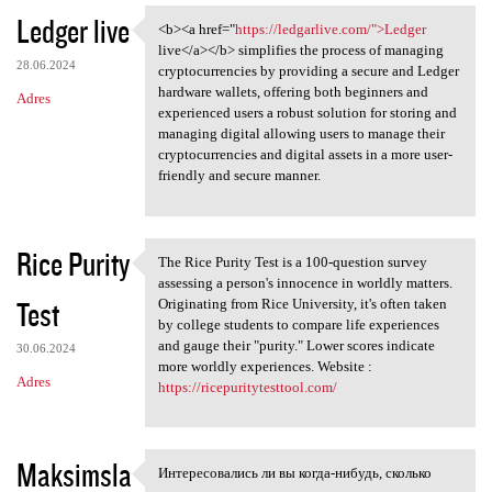
Ledger live
<b><a href="
https://ledgarlive.com/">Ledger
<b><a href="https:/
live</a></b> simplifies the process of managing
28.06.2024
cryptocurrencies by providing a secure and Ledger
hardware wallets, offering both beginners and
Adres
experienced users a robust solution for storing and
managing digital allowing users to manage their
cryptocurrencies and digital assets in a more user-
friendly and secure manner.
Rice Purity
The Rice Purity Test is a 100-question survey
The Rice Purity Test is a 100
assessing a person's innocence in worldly matters.
Test
Originating from Rice University, it's often taken
by college students to compare life experiences
and gauge their "purity." Lower scores indicate
30.06.2024
more worldly experiences. Website :
Adres
https://ricepuritytesttool.com/
Maksimsla
Интересовались ли вы когда-нибудь, сколько
Интересовались ли вы когда