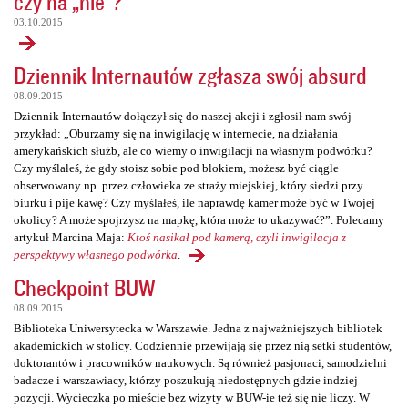
czy na „nie”?
03.10.2015
Dziennik Internautów zgłasza swój absurd
08.09.2015
Dziennik Internautów dołączył się do naszej akcji i zgłosił nam swój
przykład: „Oburzamy się na inwigilację w internecie, na działania
amerykańskich służb, ale co wiemy o inwigilacji na własnym podwórku?
Czy myślałeś, że gdy stoisz sobie pod blokiem, możesz być ciągle
obserwowany np. przez człowieka ze straży miejskiej, który siedzi przy
biurku i pije kawę? Czy myślałeś, ile naprawdę kamer może być w Twojej
okolicy? A może spojrzysz na mapkę, która może to ukazywać?”. Polecamy
artykuł Marcina Maja:
Ktoś nasikał pod kamerą, czyli inwigilacja z
perspektywy własnego podwórka
.
Checkpoint BUW
08.09.2015
Biblioteka Uniwersytecka w Warszawie. Jedna z najważniejszych bibliotek
akademickich w stolicy. Codziennie przewijają się przez nią setki studentów,
doktorantów i pracowników naukowych. Są również pasjonaci, samodzielni
badacze i warszawiacy, którzy poszukują niedostępnych gdzie indziej
pozycji. Wycieczka po mieście bez wizyty w BUW-ie też się nie liczy. W