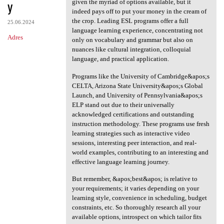
y
given the myriad of options available, but it
indeed pays off to put your money in the cream of
the crop. Leading ESL programs offer a full
25.06.2024
language learning experience, concentrating not
Adres
only on vocabulary and grammar but also on
nuances like cultural integration, colloquial
language, and practical application.
Programs like the University of Cambridge&apos;s
CELTA, Arizona State University&apos;s Global
Launch, and University of Pennsylvania&apos;s
ELP stand out due to their universally
acknowledged certifications and outstanding
instruction methodology. These programs use fresh
learning strategies such as interactive video
sessions, interesting peer interaction, and real-
world examples, contributing to an interesting and
effective language learning journey.
But remember, &apos;best&apos; is relative to
your requirements; it varies depending on your
learning style, convenience in scheduling, budget
constraints, etc. So thoroughly research all your
available options, introspect on which tailor fits