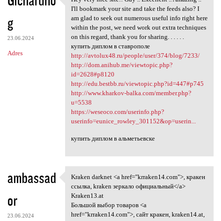
Gichardno
Hey very nice site!! Guy ..
o
I'll bookmark your site and take the feeds also? I
g
m
am glad to seek out numerous useful info right here
within the post, we need work out extra techniques
e
on this regard, thank you for sharing. . . . . .
23.06.2024
n
купить диплом в ставрополе
Adres
http://avtolux48.ru/people/user/374/blog/7233/
t
http://dom.anihub.me/viewtopic.php?
a
id=2628#p8120
http://edu.bestbb.ru/viewtopic.php?id=447#p745
r
http://www.kharkov-balka.com/member.php?
z
u=5538
https://weseoco.com/userinfo.php?
e
userinfo=eunice_rowley_301152&op=userin...
купить диплом в альметьевске
ambassad
Kraken darknet <a href="krraken14.com">, кракен
Kraken darknet <a href=
ссылка, kraken зеркало официальный</a>
or
Kraken13.at
Большой выбор товаров <a
href="krraken14.com">, сайт кракен, kraken14.at,
23.06.2024