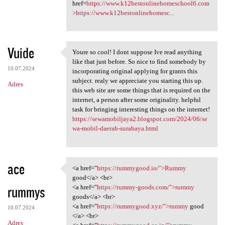
href=
https://www.k12bestonlinehomeschool6.com
>https://www.k12bestonlinehomesc...
Vuide
Youre so cool! I dont suppose Ive read anything
Youre so cool! I dont suppose
like that just before. So nice to find somebody by
10.07.2024
incorporating original applying for grants this
subject. realy we appreciate you starting this up.
Adres
this web site are some things that is required on the
internet, a person after some originality. helpful
task for bringing interesting things on the internet!
https://sewamobiljaya2.blogspot.com/2024/06/se
wa-mobil-daerah-surabaya.html
ace
<a href="
https://rummygood.io/">Rummy
<a href="https://rummygood.io
good</a> <br>
rummys
<a href="
https://rummy-goods.com/">rummy
goods</a> <br>
<a href="
https://rummygood.xyz/">rummy
good
10.07.2024
</a> <br>
Adres