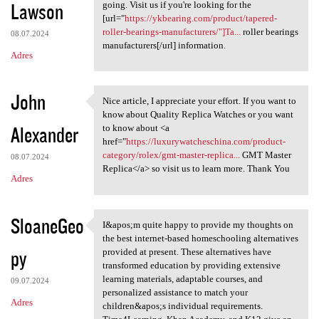
Lawson
going. Visit us if you're looking for the
[url="
https://ykbearing.com/product/tapered-
roller-bearings-manufacturers/"]Ta...
roller bearings
08.07.2024
manufacturers[/url] information.
Adres
John
Nice article, I appreciate your effort. If you want to
Nice article, I appreciate
know about Quality Replica Watches or you want
Alexander
to know about <a
href="
https://luxurywatcheschina.com/product-
category/rolex/gmt-master-replica...
GMT Master
08.07.2024
Replica</a> so visit us to learn more. Thank You
Adres
SloaneGeo
I&apos;m quite happy to provide my thoughts on
I&apos;m quite happy to
the best internet-based homeschooling alternatives
py
provided at present. These alternatives have
transformed education by providing extensive
learning materials, adaptable courses, and
09.07.2024
personalized assistance to match your
Adres
children&apos;s individual requirements.