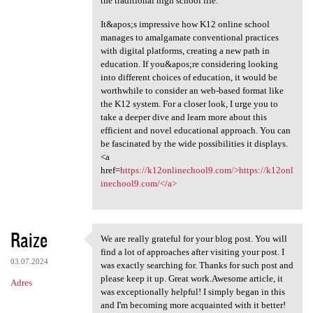
the traditional high school life.
It&apos;s impressive how K12 online school
manages to amalgamate conventional practices
with digital platforms, creating a new path in
education. If you&apos;re considering looking
into different choices of education, it would be
worthwhile to consider an web-based format like
the K12 system. For a closer look, I urge you to
take a deeper dive and learn more about this
efficient and novel educational approach. You can
be fascinated by the wide possibilities it displays.
<a
href=
https://k12onlinechool9.com/>https://k12onl
inechool9.com/</a>
Raize
We are really grateful for your blog post. You will
We are really grateful for
find a lot of approaches after visiting your post. I
03.07.2024
was exactly searching for. Thanks for such post and
please keep it up. Great work.Awesome article, it
Adres
was exceptionally helpful! I simply began in this
and I'm becoming more acquainted with it better!