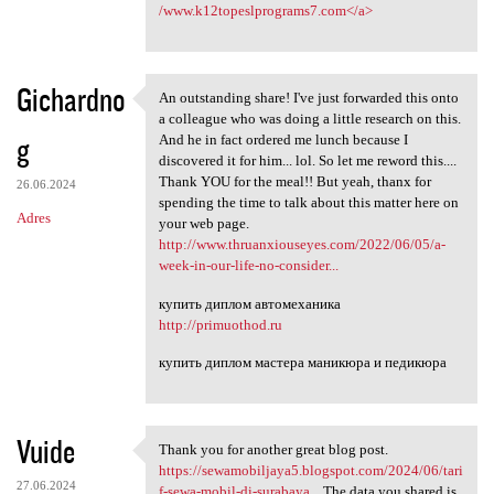
/www.k12topeslprograms7.com</a>
Gichardno
An outstanding share! I've just forwarded this onto
An outstanding share! I've
a colleague who was doing a little research on this.
g
And he in fact ordered me lunch because I
discovered it for him... lol. So let me reword this....
Thank YOU for the meal!! But yeah, thanx for
26.06.2024
spending the time to talk about this matter here on
Adres
your web page.
http://www.thruanxiouseyes.com/2022/06/05/a-
week-in-our-life-no-consider...
купить диплом автомеханика
http://primuothod.ru
купить диплом мастера маникюра и педикюра
Vuide
Thank you for another great blog post.
Thank you for another great
https://sewamobiljaya5.blogspot.com/2024/06/tari
27.06.2024
f-sewa-mobil-di-surabaya...
The data you shared is