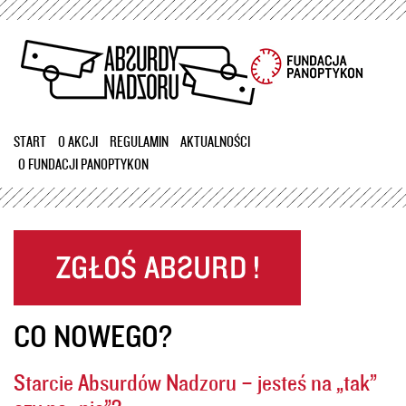
Przejdź
do
treści
START
O AKCJI
REGULAMIN
AKTUALNOŚCI
O FUNDACJI PANOPTYKON
CO NOWEGO?
Starcie Absurdów Nadzoru – jesteś na „tak”