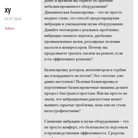
денег и времени вы теряете по причине
xy
небалансированного оборудования?
Динамическая балансировка – это не просто
модное слово, это способ предотвращения
01.07.2024
вибрации и уменьшения шума оборудования.
Adres
Давайте поговорим о реальных проблемах:
вибрация силового агрегата, дисбаланс
промышленных валов, регулярные поломки
насосов и компрессоров. Почему вы
продолжаете тратить тысячи на ремонт, если
есть эффективное решение?
Балансировку роторов, вентиляторов и турбин
вы откладываете на потом? Это «потом» уже
давно наступило! Полевая балансировка и
портативные балансировочные машины делают
процесс быстрым и простым. Или вы просто не
знали, что вибрационная диагностика может
выявить скрытые проблемы, пока они не стали
катастрофическими?
Снижение вибрации и шума оборудования – это
не просто комфорт, это безопасность персонала
и производственная эффективность. Средства