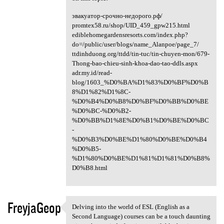
эвакуатор-срочно-недорого.рф/
promtex58.ru/shop/UID_459_gpw215.html
ediblehomegardensresorts.com/index.php?
do=/public/user/blogs/name_Alanpoe/page_7/
ttdinhduong.org/ttdd/tin-tuc/tin-chuyen-mon/679-
Thong-bao-chieu-sinh-khoa-dao-tao-ddls.aspx
adr.my.id/read-
blog/1603_%D0%BA%D1%83%D0%BF%D0%B
8%D1%82%D1%8C-
%D0%B4%D0%B8%D0%BF%D0%BB%D0%BE
%D0%BC-%D0%B2-
%D0%BB%D1%8E%D0%B1%D0%BE%D0%BC
-
%D0%B3%D0%BE%D1%80%D0%BE%D0%B4
%D0%B5-
%D1%80%D0%BE%D1%81%D1%81%D0%B8%
D0%B8.html
FreyjaGeop
Delving into the world of ESL (English as a
Delving into the world of ESL
Second Language) courses can be a touch daunting