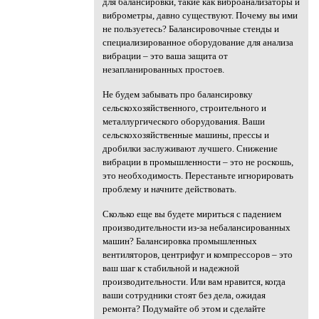
для балансировки, такие как виброанализаторы и
виброметры, давно существуют. Почему вы ими
не пользуетесь? Балансировочные стенды и
специализированное оборудование для анализа
вибрации – это ваша защита от
незапланированных простоев.
Не будем забывать про балансировку
сельскохозяйственного, строительного и
металлургического оборудования. Ваши
сельскохозяйственные машины, прессы и
дробилки заслуживают лучшего. Снижение
вибрации в промышленности – это не роскошь,
это необходимость. Перестаньте игнорировать
проблему и начните действовать.
Сколько еще вы будете мириться с падением
производительности из-за небалансированных
машин? Балансировка промышленных
вентиляторов, центрифуг и компрессоров – это
ваш шаг к стабильной и надежной
производительности. Или вам нравится, когда
ваши сотрудники стоят без дела, ожидая
ремонта? Подумайте об этом и сделайте