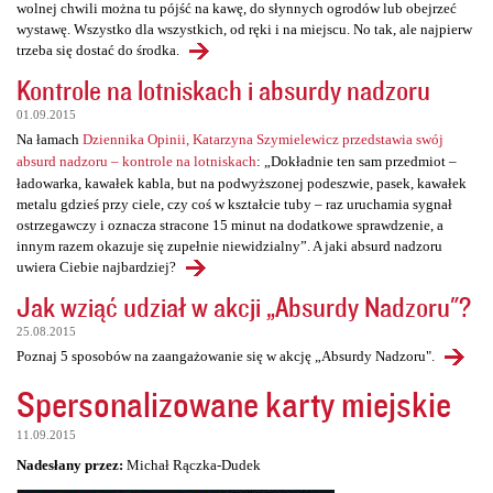
wolnej chwili można tu pójść na kawę, do słynnych ogrodów lub obejrzeć
wystawę. Wszystko dla wszystkich, od ręki i na miejscu. No tak, ale najpierw
trzeba się dostać do środka.
Kontrole na lotniskach i absurdy nadzoru
01.09.2015
Na łamach
Dziennika Opinii, Katarzyna Szymielewicz przedstawia swój
absurd nadzoru – kontrole na lotniskach
: „Dokładnie ten sam przedmiot –
ładowarka, kawałek kabla, but na podwyższonej podeszwie, pasek, kawałek
metalu gdzieś przy ciele, czy coś w kształcie tuby – raz uruchamia sygnał
ostrzegawczy i oznacza stracone 15 minut na dodatkowe sprawdzenie, a
innym razem okazuje się zupełnie niewidzialny”. A jaki absurd nadzoru
uwiera Ciebie najbardziej?
Jak wziąć udział w akcji „Absurdy Nadzoru"?
25.08.2015
Poznaj 5 sposobów na zaangażowanie się w akcję „Absurdy Nadzoru".
Spersonalizowane karty miejskie
11.09.2015
Nadesłany przez:
Michał Rączka-Dudek