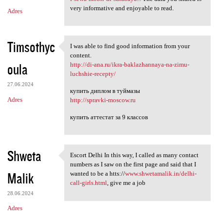
very informative and enjoyable to read.
Adres
Timsothyc
I was able to find good information from your
I was able to find good
content.
oula
http://di-ana.ru/ikra-baklazhannaya-na-zimu-
luchshie-recepty/
27.06.2024
купить диплом в туймазы
Adres
http://spravki-moscow.ru
купить аттестат за 9 классов
Shweta
Escort Delhi In this way, I called as many contact
Escort Delhi In this way, I
numbers as I saw on the first page and said that I
Malik
wanted to be a htts://
www.shwetamalik.in/delhi-
call-girls.html
, give me a job
28.06.2024
Adres