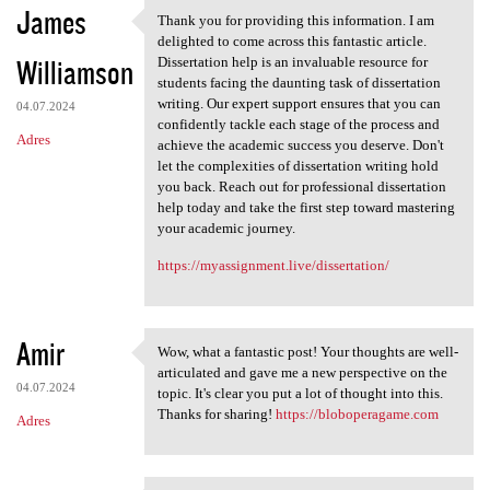
James
Thank you for providing this information. I am
Thank you for providing this
delighted to come across this fantastic article.
Williamson
Dissertation help is an invaluable resource for
students facing the daunting task of dissertation
writing. Our expert support ensures that you can
04.07.2024
confidently tackle each stage of the process and
Adres
achieve the academic success you deserve. Don't
let the complexities of dissertation writing hold
you back. Reach out for professional dissertation
help today and take the first step toward mastering
your academic journey.
https://myassignment.live/dissertation/
Amir
Wow, what a fantastic post! Your thoughts are well-
Wow, what a fantastic post!
articulated and gave me a new perspective on the
04.07.2024
topic. It's clear you put a lot of thought into this.
Thanks for sharing!
https://bloboperagame.com
Adres