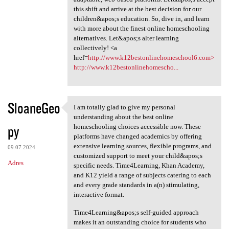
this shift and arrive at the best decision for our
children&apos;s education. So, dive in, and learn
with more about the finest online homeschooling
alternatives. Let&apos;s alter learning
collectively! <a
href=
http://www.k12bestonlinehomeschool6.com>
http://www.k12bestonlinehomescho...
SloaneGeo
I am totally glad to give my personal
I am totally glad to give my
understanding about the best online
py
homeschooling choices accessible now. These
platforms have changed academics by offering
extensive learning sources, flexible programs, and
09.07.2024
customized support to meet your child&apos;s
Adres
specific needs. Time4Learning, Khan Academy,
and K12 yield a range of subjects catering to each
and every grade standards in a(n) stimulating,
interactive format.
Time4Learning&apos;s self-guided approach
makes it an outstanding choice for students who