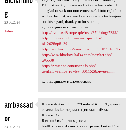
Gichardno
Hey very nice site!! Guy ..
o
I'll bookmark your site and take the feeds also? I
g
m
am glad to seek out numerous useful info right here
within the post, we need work out extra techniques
e
on this regard, thank you for sharing. . . . . .
23.06.2024
n
купить диплом в ставрополе
Adres
http://avtolux48.ru/people/user/374/blog/7233/
t
http://dom.anihub.me/viewtopic.php?
a
id=2628#p8120
http://edu.bestbb.ru/viewtopic.php?id=447#p745
r
http://www.kharkov-balka.com/member.php?
z
u=5538
https://weseoco.com/userinfo.php?
e
userinfo=eunice_rowley_301152&op=userin...
купить диплом в альметьевске
ambassad
Kraken darknet <a href="krraken14.com">, кракен
Kraken darknet <a href=
ссылка, kraken зеркало официальный</a>
or
Kraken13.at
Большой выбор товаров <a
href="krraken14.com">, сайт кракен, kraken14.at,
23.06.2024