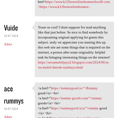
href=
https://www.k12bestonlinehomeschool6.com
>https://www.k12bestonlinehomesc...
Vuide
Youre so cool! I dont suppose Ive read anything
Youre so cool! I dont suppose
like that just before. So nice to find somebody by
10.07.2024
incorporating original applying for grants this
subject. realy we appreciate you starting this up.
Adres
this web site are some things that is required on the
internet, a person after some originality. helpful
task for bringing interesting things on the internet!
https://sewamobiljaya2.blogspot.com/2024/06/se
wa-mobil-daerah-surabaya.html
ace
<a href="
https://rummygood.io/">Rummy
<a href="https://rummygood.io
good</a> <br>
rummys
<a href="
https://rummy-goods.com/">rummy
goods</a> <br>
<a href="
https://rummygood.xyz/">rummy
good
10.07.2024
</a> <br>
Adres