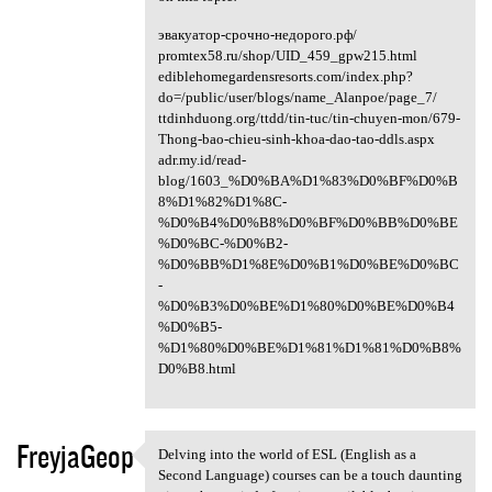
эвакуатор-срочно-недорого.рф/
promtex58.ru/shop/UID_459_gpw215.html
ediblehomegardensresorts.com/index.php?
do=/public/user/blogs/name_Alanpoe/page_7/
ttdinhduong.org/ttdd/tin-tuc/tin-chuyen-mon/679-
Thong-bao-chieu-sinh-khoa-dao-tao-ddls.aspx
adr.my.id/read-
blog/1603_%D0%BA%D1%83%D0%BF%D0%B
8%D1%82%D1%8C-
%D0%B4%D0%B8%D0%BF%D0%BB%D0%BE
%D0%BC-%D0%B2-
%D0%BB%D1%8E%D0%B1%D0%BE%D0%BC
-
%D0%B3%D0%BE%D1%80%D0%BE%D0%B4
%D0%B5-
%D1%80%D0%BE%D1%81%D1%81%D0%B8%
D0%B8.html
FreyjaGeop
Delving into the world of ESL (English as a
Delving into the world of ESL
Second Language) courses can be a touch daunting