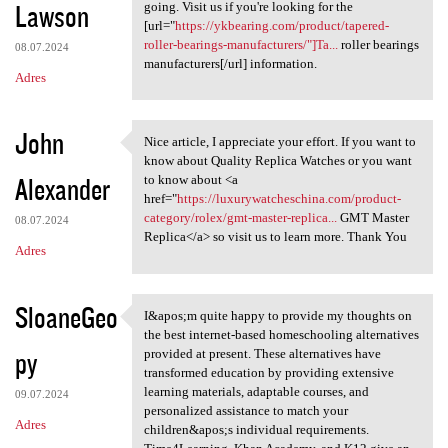
Lawson
going. Visit us if you're looking for the
[url="
https://ykbearing.com/product/tapered-
roller-bearings-manufacturers/"]Ta...
roller bearings
08.07.2024
manufacturers[/url] information.
Adres
John
Nice article, I appreciate your effort. If you want to
Nice article, I appreciate
know about Quality Replica Watches or you want
Alexander
to know about <a
href="
https://luxurywatcheschina.com/product-
category/rolex/gmt-master-replica...
GMT Master
08.07.2024
Replica</a> so visit us to learn more. Thank You
Adres
SloaneGeo
I&apos;m quite happy to provide my thoughts on
I&apos;m quite happy to
the best internet-based homeschooling alternatives
py
provided at present. These alternatives have
transformed education by providing extensive
learning materials, adaptable courses, and
09.07.2024
personalized assistance to match your
Adres
children&apos;s individual requirements.