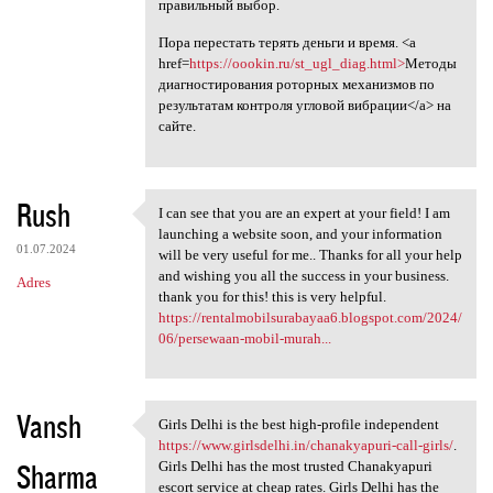
правильный выбор.
Пора перестать терять деньги и время. <a
href=
https://oookin.ru/st_ugl_diag.html>
Методы
диагностирования роторных механизмов по
результатам контроля угловой вибрации</a> на
сайте.
Rush
I can see that you are an expert at your field! I am
I can see that you are an
launching a website soon, and your information
01.07.2024
will be very useful for me.. Thanks for all your help
and wishing you all the success in your business.
Adres
thank you for this! this is very helpful.
https://rentalmobilsurabayaa6.blogspot.com/2024/
06/persewaan-mobil-murah...
Vansh
Girls Delhi is the best high-profile independent
Girls Delhi is the best high
https://www.girlsdelhi.in/chanakyapuri-call-girls/
.
Sharma
Girls Delhi has the most trusted Chanakyapuri
escort service at cheap rates. Girls Delhi has the