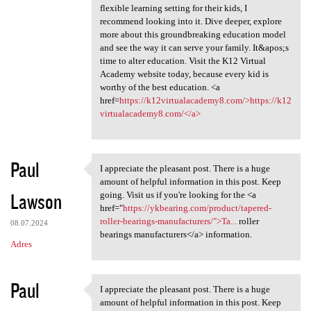
flexible learning setting for their kids, I
recommend looking into it. Dive deeper, explore
more about this groundbreaking education model
and see the way it can serve your family. It&apos;s
time to alter education. Visit the K12 Virtual
Academy website today, because every kid is
worthy of the best education. <a
href=
https://k12virtualacademy8.com/>https://k12
virtualacademy8.com/</a>
Paul
I appreciate the pleasant post. There is a huge
I appreciate the pleasant
amount of helpful information in this post. Keep
Lawson
going. Visit us if you're looking for the <a
href="
https://ykbearing.com/product/tapered-
roller-bearings-manufacturers/">Ta...
roller
08.07.2024
bearings manufacturers</a> information.
Adres
Paul
I appreciate the pleasant post. There is a huge
I appreciate the pleasant
amount of helpful information in this post. Keep