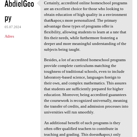
AbdielGeo
Certainly, accredited online homeschool programs
Certainly, accredited online
are an excellent choice for those who looking to
py
obtain education of high quality in a environment
that&apos;s more personalized. The primary
advantage these types of programs offer is
05.07.2024
flexibility, allowing students to learn at a rate that
Adres
fits their needs, while furthermore fostering a
deeper and more meaningful understanding of the
subjects being taught.
Besides, a lot of accredited homeschool programs
provide complete curriculums matching the
toughness of traditional schools, even to include
laboratory-based science, languages foreign to
their own, and complex mathematics. This assures
that students are sufficiently prepared for higher
education. Moreover, being accredited guarantees
the coursework is recognized universally, meaning
the transfer of credits, and admission processes into
universities will run smoothly.
An additional benefit of such programs is they
often offer qualified teachers to contribute in
teaching and grading. This doesn&apos;t only