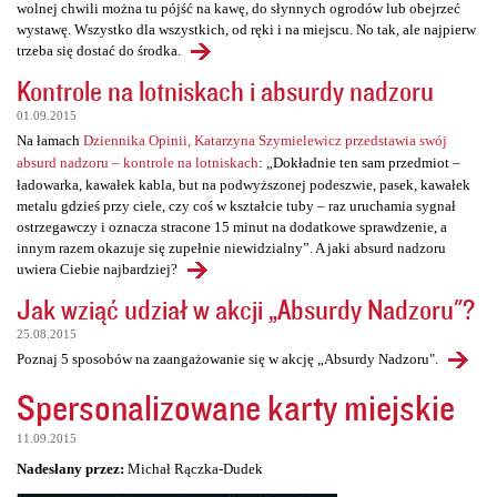
wolnej chwili można tu pójść na kawę, do słynnych ogrodów lub obejrzeć
wystawę. Wszystko dla wszystkich, od ręki i na miejscu. No tak, ale najpierw
trzeba się dostać do środka.
Kontrole na lotniskach i absurdy nadzoru
01.09.2015
Na łamach
Dziennika Opinii, Katarzyna Szymielewicz przedstawia swój
absurd nadzoru – kontrole na lotniskach
: „Dokładnie ten sam przedmiot –
ładowarka, kawałek kabla, but na podwyższonej podeszwie, pasek, kawałek
metalu gdzieś przy ciele, czy coś w kształcie tuby – raz uruchamia sygnał
ostrzegawczy i oznacza stracone 15 minut na dodatkowe sprawdzenie, a
innym razem okazuje się zupełnie niewidzialny”. A jaki absurd nadzoru
uwiera Ciebie najbardziej?
Jak wziąć udział w akcji „Absurdy Nadzoru"?
25.08.2015
Poznaj 5 sposobów na zaangażowanie się w akcję „Absurdy Nadzoru".
Spersonalizowane karty miejskie
11.09.2015
Nadesłany przez:
Michał Rączka-Dudek