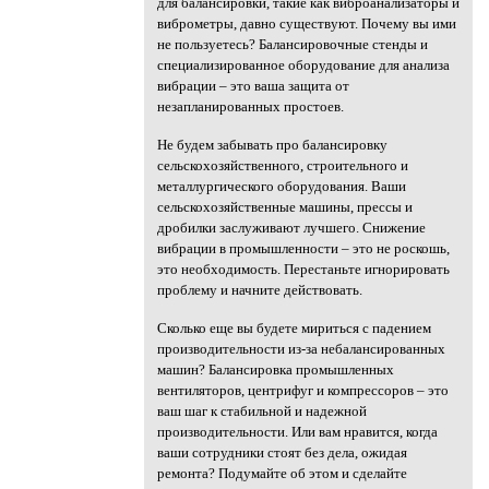
для балансировки, такие как виброанализаторы и
виброметры, давно существуют. Почему вы ими
не пользуетесь? Балансировочные стенды и
специализированное оборудование для анализа
вибрации – это ваша защита от
незапланированных простоев.
Не будем забывать про балансировку
сельскохозяйственного, строительного и
металлургического оборудования. Ваши
сельскохозяйственные машины, прессы и
дробилки заслуживают лучшего. Снижение
вибрации в промышленности – это не роскошь,
это необходимость. Перестаньте игнорировать
проблему и начните действовать.
Сколько еще вы будете мириться с падением
производительности из-за небалансированных
машин? Балансировка промышленных
вентиляторов, центрифуг и компрессоров – это
ваш шаг к стабильной и надежной
производительности. Или вам нравится, когда
ваши сотрудники стоят без дела, ожидая
ремонта? Подумайте об этом и сделайте