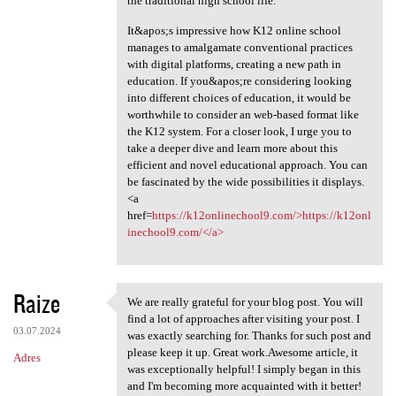
the traditional high school life.
It&apos;s impressive how K12 online school
manages to amalgamate conventional practices
with digital platforms, creating a new path in
education. If you&apos;re considering looking
into different choices of education, it would be
worthwhile to consider an web-based format like
the K12 system. For a closer look, I urge you to
take a deeper dive and learn more about this
efficient and novel educational approach. You can
be fascinated by the wide possibilities it displays.
<a
href=
https://k12onlinechool9.com/>https://k12onl
inechool9.com/</a>
Raize
We are really grateful for your blog post. You will
We are really grateful for
find a lot of approaches after visiting your post. I
03.07.2024
was exactly searching for. Thanks for such post and
please keep it up. Great work.Awesome article, it
Adres
was exceptionally helpful! I simply began in this
and I'm becoming more acquainted with it better!