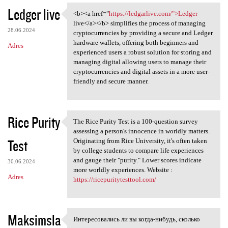
Ledger live
<b><a href="
https://ledgarlive.com/">Ledger
<b><a href="https:/
live</a></b> simplifies the process of managing
28.06.2024
cryptocurrencies by providing a secure and Ledger
hardware wallets, offering both beginners and
Adres
experienced users a robust solution for storing and
managing digital allowing users to manage their
cryptocurrencies and digital assets in a more user-
friendly and secure manner.
Rice Purity
The Rice Purity Test is a 100-question survey
The Rice Purity Test is a 100
assessing a person's innocence in worldly matters.
Test
Originating from Rice University, it's often taken
by college students to compare life experiences
and gauge their "purity." Lower scores indicate
30.06.2024
more worldly experiences. Website :
Adres
https://ricepuritytesttool.com/
Maksimsla
Интересовались ли вы когда-нибудь, сколько
Интересовались ли вы когда