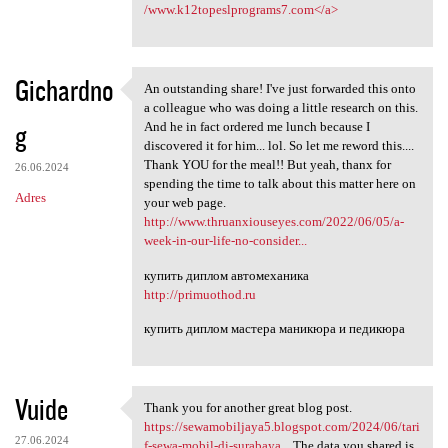
/www.k12topeslprograms7.com</a>
Gichardno
An outstanding share! I've just forwarded this onto
An outstanding share! I've
a colleague who was doing a little research on this.
g
And he in fact ordered me lunch because I
discovered it for him... lol. So let me reword this....
Thank YOU for the meal!! But yeah, thanx for
26.06.2024
spending the time to talk about this matter here on
Adres
your web page.
http://www.thruanxiouseyes.com/2022/06/05/a-
week-in-our-life-no-consider...
купить диплом автомеханика
http://primuothod.ru
купить диплом мастера маникюра и педикюра
Vuide
Thank you for another great blog post.
Thank you for another great
https://sewamobiljaya5.blogspot.com/2024/06/tari
27.06.2024
f-sewa-mobil-di-surabaya...
The data you shared is