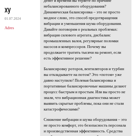
денег и времени вы теряете по причине
xy
небалансированного оборудования?
Динамическая балансировка – это не просто
модное слово, это способ предотвращения
01.07.2024
вибрации и уменьшения шума оборудования.
Adres
Давайте поговорим о реальных проблемах:
вибрация силового агрегата, дисбаланс
промышленных валов, регулярные поломки
насосов и компрессоров. Почему вы
продолжаете тратить тысячи на ремонт, если
есть эффективное решение?
Балансировку роторов, вентиляторов и турбин
вы откладываете на потом? Это «потом» уже
давно наступило! Полевая балансировка и
портативные балансировочные машины делают
процесс быстрым и простым. Или вы просто не
знали, что вибрационная диагностика может
выявить скрытые проблемы, пока они не стали
катастрофическими?
Снижение вибрации и шума оборудования – это
не просто комфорт, это безопасность персонала
и производственная эффективность. Средства