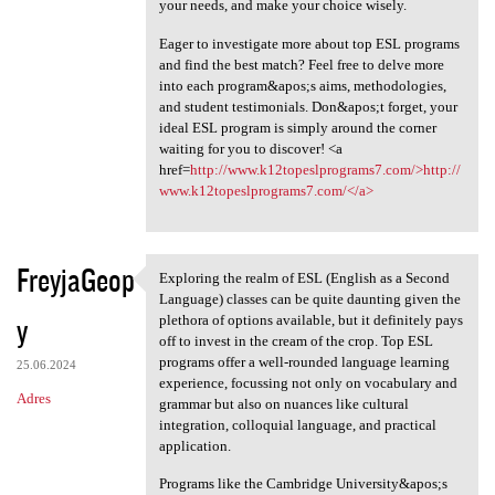
your needs, and make your choice wisely.
Eager to investigate more about top ESL programs
and find the best match? Feel free to delve more
into each program&apos;s aims, methodologies,
and student testimonials. Don&apos;t forget, your
ideal ESL program is simply around the corner
waiting for you to discover! <a
href=
http://www.k12topeslprograms7.com/>http://
www.k12topeslprograms7.com/</a>
FreyjaGeop
Exploring the realm of ESL (English as a Second
Exploring the realm of ESL
Language) classes can be quite daunting given the
y
plethora of options available, but it definitely pays
off to invest in the cream of the crop. Top ESL
programs offer a well-rounded language learning
25.06.2024
experience, focussing not only on vocabulary and
Adres
grammar but also on nuances like cultural
integration, colloquial language, and practical
application.
Programs like the Cambridge University&apos;s