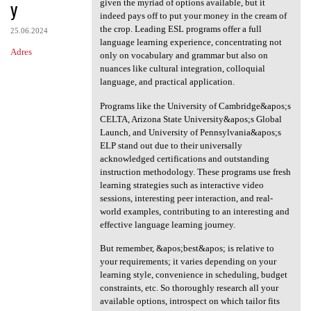
y
given the myriad of options available, but it
indeed pays off to put your money in the cream of
the crop. Leading ESL programs offer a full
25.06.2024
language learning experience, concentrating not
Adres
only on vocabulary and grammar but also on
nuances like cultural integration, colloquial
language, and practical application.
Programs like the University of Cambridge&apos;s
CELTA, Arizona State University&apos;s Global
Launch, and University of Pennsylvania&apos;s
ELP stand out due to their universally
acknowledged certifications and outstanding
instruction methodology. These programs use fresh
learning strategies such as interactive video
sessions, interesting peer interaction, and real-
world examples, contributing to an interesting and
effective language learning journey.
But remember, &apos;best&apos; is relative to
your requirements; it varies depending on your
learning style, convenience in scheduling, budget
constraints, etc. So thoroughly research all your
available options, introspect on which tailor fits