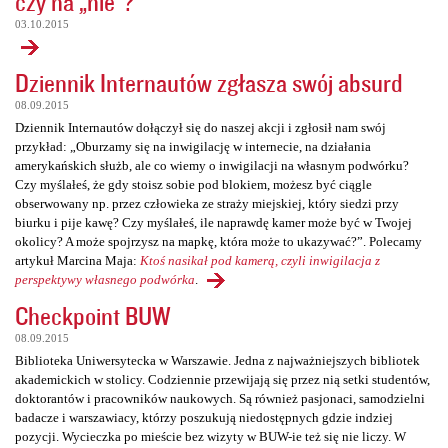
czy na „nie”?
03.10.2015
Dziennik Internautów zgłasza swój absurd
08.09.2015
Dziennik Internautów dołączył się do naszej akcji i zgłosił nam swój
przykład: „Oburzamy się na inwigilację w internecie, na działania
amerykańskich służb, ale co wiemy o inwigilacji na własnym podwórku?
Czy myślałeś, że gdy stoisz sobie pod blokiem, możesz być ciągle
obserwowany np. przez człowieka ze straży miejskiej, który siedzi przy
biurku i pije kawę? Czy myślałeś, ile naprawdę kamer może być w Twojej
okolicy? A może spojrzysz na mapkę, która może to ukazywać?”. Polecamy
artykuł Marcina Maja:
Ktoś nasikał pod kamerą, czyli inwigilacja z
perspektywy własnego podwórka
.
Checkpoint BUW
08.09.2015
Biblioteka Uniwersytecka w Warszawie. Jedna z najważniejszych bibliotek
akademickich w stolicy. Codziennie przewijają się przez nią setki studentów,
doktorantów i pracowników naukowych. Są również pasjonaci, samodzielni
badacze i warszawiacy, którzy poszukują niedostępnych gdzie indziej
pozycji. Wycieczka po mieście bez wizyty w BUW-ie też się nie liczy. W