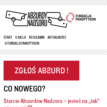
Przejdź
do
treści
START
O AKCJI
REGULAMIN
AKTUALNOŚCI
O FUNDACJI PANOPTYKON
CO NOWEGO?
Starcie Absurdów Nadzoru – jesteś na „tak”