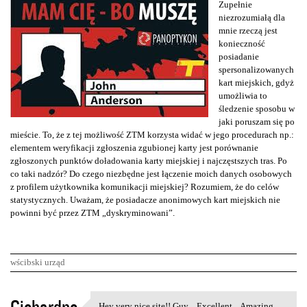
Zupełnie
niezrozumiałą dla
mnie rzeczą jest
konieczność
posiadanie
spersonalizowanych
kart miejskich, gdyż
umożliwia to
śledzenie sposobu w
jaki poruszam się po
mieście. To, że z tej możliwość ZTM korzysta widać w jego procedurach np.:
elementem weryfikacji zgłoszenia zgubionej karty jest porównanie
zgłoszonych punktów doładowania karty miejskiej i najczęstszych tras. Po
co taki nadzór? Do czego niezbędne jest łączenie moich danych osobowych
z profilem użytkownika komunikacji miejskiej? Rozumiem, że do celów
statystycznych. Uważam, że posiadacze anonimowych kart miejskich nie
powinni być przez ZTM „dyskryminowani”.
wścibski urząd
K
Hey very nice site!! Guy .. Excellent .. Amazing ..