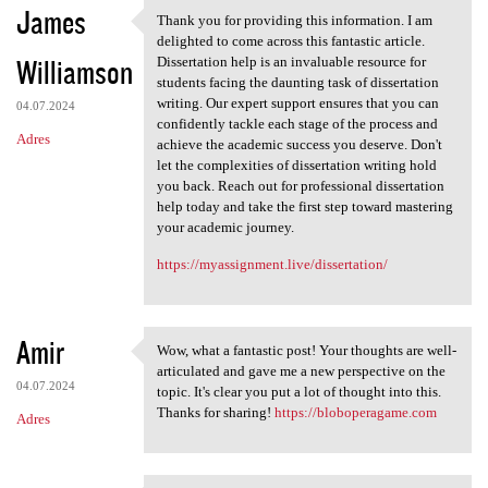
James
Thank you for providing this information. I am
Thank you for providing this
delighted to come across this fantastic article.
Williamson
Dissertation help is an invaluable resource for
students facing the daunting task of dissertation
writing. Our expert support ensures that you can
04.07.2024
confidently tackle each stage of the process and
Adres
achieve the academic success you deserve. Don't
let the complexities of dissertation writing hold
you back. Reach out for professional dissertation
help today and take the first step toward mastering
your academic journey.
https://myassignment.live/dissertation/
Amir
Wow, what a fantastic post! Your thoughts are well-
Wow, what a fantastic post!
articulated and gave me a new perspective on the
04.07.2024
topic. It's clear you put a lot of thought into this.
Thanks for sharing!
https://bloboperagame.com
Adres