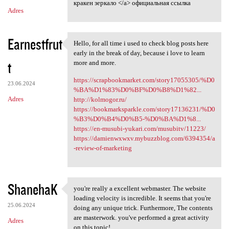
кракен зеркало </a> официальная ссылка
Adres
Earnestfrut
Hello, for all time i used to check blog posts here
Hello, for all time i used to
early in the break of day, because i love to learn
t
more and more.
https://scrapbookmarket.com/story17055305/%D0
23.06.2024
%BA%D1%83%D0%BF%D0%B8%D1%82...
Adres
http://kolmogor.ru/
https://bookmarksparkle.com/story17136231/%D0
%B3%D0%B4%D0%B5-%D0%BA%D1%8...
https://en-musubi-yukari.com/musubitv/11223/
https://damienwxwxv.mybuzzblog.com/6394354/a
-review-of-marketing
ShanehaK
you're really a excellent webmaster. The website
you're really a excellent
loading velocity is incredible. It seems that you're
25.06.2024
doing any unique trick. Furthermore, The contents
are masterwork. you've performed a great activity
Adres
on this topic!