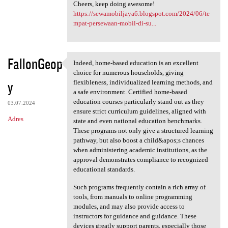
Cheers, keep doing awesome!
https://sewamobiljaya6.blogspot.com/2024/06/te
mpat-persewaan-mobil-di-su...
FallonGeop
Indeed, home-based education is an excellent
Indeed, home-based education
choice for numerous households, giving
y
flexibleness, individualized learning methods, and
a safe environment. Certified home-based
education courses particularly stand out as they
03.07.2024
ensure strict curriculum guidelines, aligned with
Adres
state and even national education benchmarks.
These programs not only give a structured learning
pathway, but also boost a child&apos;s chances
when administering academic institutions, as the
approval demonstrates compliance to recognized
educational standards.
Such programs frequently contain a rich array of
tools, from manuals to online programming
modules, and may also provide access to
instructors for guidance and guidance. These
devices greatly support parents, especially those