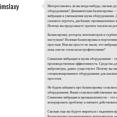
imslaxy
Интересовались ли вы когда-нибудь, сколько д
Интересовались ли вы когда
оборудования? Динамическая балансировка – 
4
вибрации и уменьшения шума оборудования. Д
силового агрегата, дисбаланс промышленных в
Почему вы продолжаете тратить тысячи на рем
Балансировку роторов, вентиляторов и турбин
наступило! Полевая балансировка и портати
простым. Или вы просто не знали, что вибрац
пока они не стали катастрофическими?
Снижение вибрации и шума оборудования – это
производственная эффективность. Средства дл
виброметры, давно существуют. Почему вы им
специализированное оборудование для анализ
простоев.
Не будем забывать про балансировку сельскох
оборудования. Ваши сельскохозяйственные ма
Снижение вибрации в промышленности – это н
игнорировать проблему и начните действовать
Сколько еще вы будете мириться с падением 
Балансировка промышленных вентиляторов, це