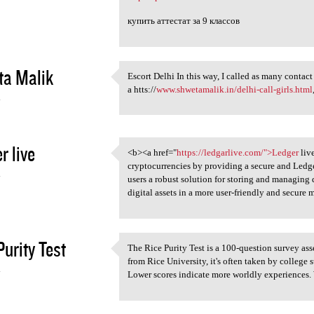
купить аттестат за 9 классов
ta Malik
Escort Delhi In this way, I called as many contact
Escort Delhi In this way, I
a htts://
www.shwetamalik.in/delhi-call-girls.html
4
r live
<b><a href="
https://ledgarlive.com/">Ledger
liv
<b><a href="https:/
cryptocurrencies by providing a secure and Ledge
4
users a robust solution for storing and managing 
digital assets in a more user-friendly and secure 
Purity Test
The Rice Purity Test is a 100-question survey ass
The Rice Purity Test is a 100
from Rice University, it's often taken by college 
4
Lower scores indicate more worldly experiences.