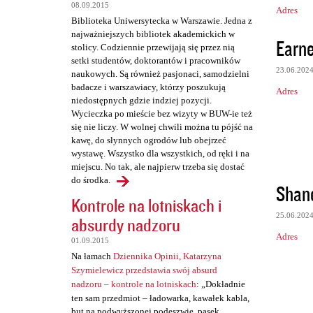
08.09.2015
Adres
Biblioteka Uniwersytecka w Warszawie. Jedna z
najważniejszych bibliotek akademickich w
Earne
stolicy. Codziennie przewijają się przez nią
setki studentów, doktorantów i pracowników
23.06.202
naukowych. Są również pasjonaci, samodzielni
badacze i warszawiacy, którzy poszukują
Adres
niedostępnych gdzie indziej pozycji.
Wycieczka po mieście bez wizyty w BUW-ie też
się nie liczy. W wolnej chwili można tu pójść na
kawę, do słynnych ogrodów lub obejrzeć
wystawę. Wszystko dla wszystkich, od ręki i na
miejscu. No tak, ale najpierw trzeba się dostać
do środka.
Shan
Kontrole na lotniskach i
25.06.202
absurdy nadzoru
Adres
01.09.2015
Na łamach
Dziennika Opinii, Katarzyna
Szymielewicz przedstawia swój absurd
nadzoru – kontrole na lotniskach
: „Dokładnie
ten sam przedmiot – ładowarka, kawałek kabla,
but na podwyższonej podeszwie, pasek,