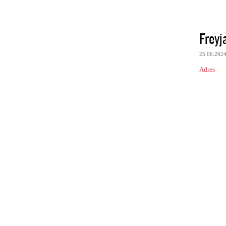
Freyj
25.06.202
Adres