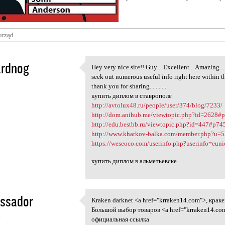
urząd
ardnog
Hey very nice site!! Guy .. Excellent .. Amazing ..
Hey very nice site!! Guy ..
seek out numerous useful info right here within t
4
thank you for sharing. . . . . .
купить диплом в ставрополе
http://avtolux48.ru/people/user/374/blog/7233/
http://dom.anihub.me/viewtopic.php?id=2628#
http://edu.bestbb.ru/viewtopic.php?id=447#p74
http://www.kharkov-balka.com/member.php?u=
https://weseoco.com/userinfo.php?userinfo=eun
купить диплом в альметьевске
ssador
Kraken darknet <a href="krraken14.com">, крак
Kraken darknet <a href=
Большой выбор товаров <a href="krraken14.com"
4
официальная ссылка