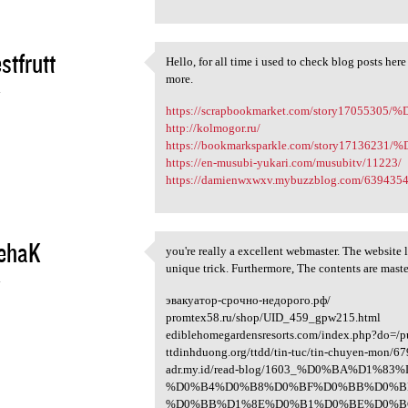
stfrutt
Hello, for all time i used to check blog posts here
Hello, for all time i used to
more.
4
https://scrapbookmarket.com/story1705
http://kolmogor.ru/
https://bookmarksparkle.com/story1713
https://en-musubi-yukari.com/musubitv/11223/
https://damienwxwxv.mybuzzblog.com/6394354/
ehaK
you're really a excellent webmaster. The website l
you're really a excellent
unique trick. Furthermore, The contents are maste
4
эвакуатор-срочно-недорого.рф/
promtex58.ru/shop/UID_459_gpw215.html
ediblehomegardensresorts.com/index.php?do=/
ttdinhduong.org/ttdd/tin-tuc/tin-chuyen-mon/6
adr.my.id/read-blog/1603_%D0%BA%D1%
%D0%B4%D0%B8%D0%BF%D0%BB%D0%B
%D0%BB%D1%8E%D0%B1%D0%BE%D0%B