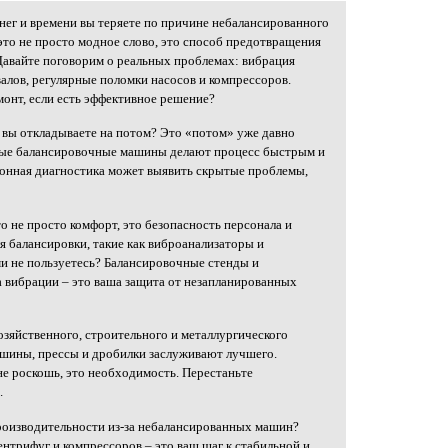
енег и времени вы теряете по причине небалансированного
это не просто модное слово, это способ предотвращения
авайте поговорим о реальных проблемах: вибрация
алов, регулярные поломки насосов и компрессоров.
онт, если есть эффективное решение?
 вы откладываете на потом? Это «потом» уже давно
вные балансировочные машины делают процесс быстрым и
ионная диагностика может выявить скрытые проблемы,
 не просто комфорт, это безопасность персонала и
я балансировки, такие как виброанализаторы и
и не пользуетесь? Балансировочные стенды и
а вибрации – это ваша защита от незапланированных
озяйственного, строительного и металлургического
шины, прессы и дробилки заслуживают лучшего.
е роскошь, это необходимость. Перестаньте
.
производительности из-за небалансированных машин?
нтрифуг и компрессоров – это ваш шаг к стабильной и