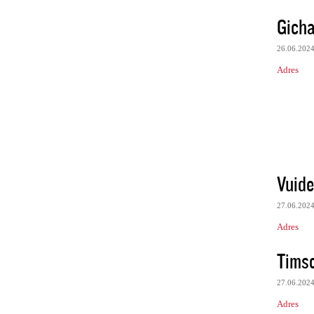
Gich
26.06.202
Adres
Vuide
27.06.202
Adres
Tims
27.06.202
Adres