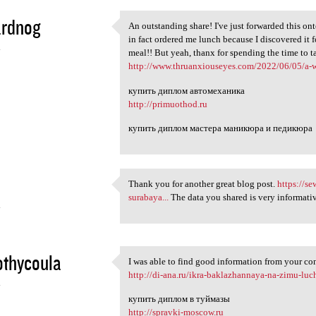
ardnog
An outstanding share! I've just forwarded this on
An outstanding share! I've
in fact ordered me lunch because I discovered it f
4
meal!! But yeah, thanx for spending the time to t
http://www.thruanxiouseyes.com/2022/06/05/a-wee
купить диплом автомеханика
http://primuothod.ru
купить диплом мастера маникюра и педикюра
Thank you for another great blog post.
https://s
Thank you for another great
surabaya...
The data you shared is very informativ
4
othycoula
I was able to find good information from your co
I was able to find good
http://di-ana.ru/ikra-baklazhannaya-na-zimu-luc
4
купить диплом в туймазы
http://spravki-moscow.ru