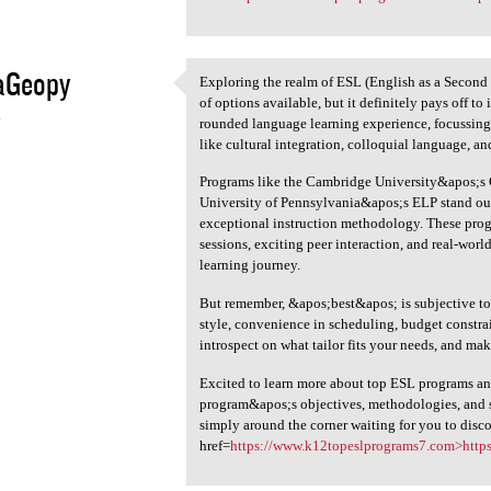
aGeopy
Exploring the realm of ESL (English as a Second
Exploring the realm of ESL
of options available, but it definitely pays off to
4
rounded language learning experience, focussin
like cultural integration, colloquial language, an
Programs like the Cambridge University&apos;s
University of Pennsylvania&apos;s ELP stand out 
exceptional instruction methodology. These progr
sessions, exciting peer interaction, and real-wor
learning journey.
But remember, &apos;best&apos; is subjective to
style, convenience in scheduling, budget constrai
introspect on what tailor fits your needs, and ma
Excited to learn more about top ESL programs and 
program&apos;s objectives, methodologies, and 
simply around the corner waiting for you to disc
href=
https://www.k12topeslprograms7.com>http