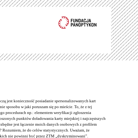
eczą jest konieczność posiadanie spersonalizowanych kart
ie sposobu w jaki poruszam się po mieście. To, że z tej
o procedurach np.: elementem weryfikacji zgłoszenia
łoszonych punktów doładowania karty miejskiej i najczęstszych
iezbędne jest łączenie moich danych osobowych z profilem
? Rozumiem, że do celów statystycznych. Uważam, że
kich nie powinni być przez ZTM „dyskryminowani”.