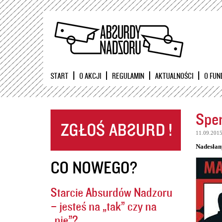
START
O AKCJI
REGULAMIN
AKTUALNOŚCI
O FUN
Sper
11.09.201
Nadesłan
CO NOWEGO?
Starcie Absurdów Nadzoru
– jesteś na „tak” czy na
„nie”?