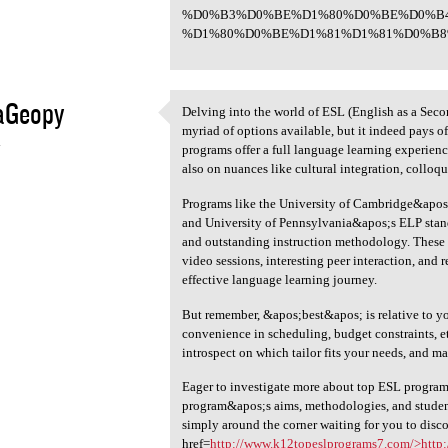
%D0%B3%D0%BE%D1%80%D0%BE%D0%B
%D1%80%D0%BE%D1%81%D1%81%D0%B8%
aGeopy
Delving into the world of ESL (English as a Sec
Delving into the world of ESL
myriad of options available, but it indeed pays o
4
programs offer a full language learning experie
also on nuances like cultural integration, colloqu
Programs like the University of Cambridge&apos
and University of Pennsylvania&apos;s ELP stand
and outstanding instruction methodology. These p
video sessions, interesting peer interaction, and 
effective language learning journey.
But remember, &apos;best&apos; is relative to yo
convenience in scheduling, budget constraints, et
introspect on which tailor fits your needs, and m
Eager to investigate more about top ESL programs
program&apos;s aims, methodologies, and student
simply around the corner waiting for you to disc
href=
http://www.k12topeslprograms7.com/>http