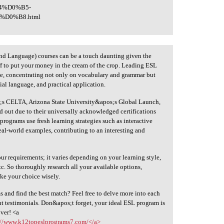
4%D0%B5-
D0%B8.html
ond Language) courses can be a touch daunting given the
ff to put your money in the cream of the crop. Leading ESL
nce, concentrating not only on vocabulary and grammar but
ial language, and practical application.
;s CELTA, Arizona State University&apos;s Global Launch,
 out due to their universally acknowledged certifications
rograms use fresh learning strategies such as interactive
real-world examples, contributing to an interesting and
ur requirements; it varies depending on your learning style,
c. So thoroughly research all your available options,
ake your choice wisely.
 and find the best match? Feel free to delve more into each
 testimonials. Don&apos;t forget, your ideal ESL program is
over! <a
://www.k12topeslprograms7.com/</a>