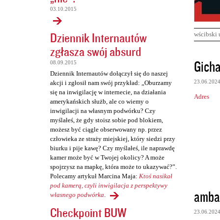
03.10.2015
Dziennik Internautów
wścibski 
zgłasza swój absurd
K
Gich
08.09.2015
o
Dziennik Internautów dołączył się do naszej
23.06.202
akcji i zgłosił nam swój przykład: „Oburzamy
m
się na inwigilację w internecie, na działania
Adres
e
amerykańskich służb, ale co wiemy o
inwigilacji na własnym podwórku? Czy
n
myślałeś, że gdy stoisz sobie pod blokiem,
t
możesz być ciągle obserwowany np. przez
człowieka ze straży miejskiej, który siedzi przy
a
biurku i pije kawę? Czy myślałeś, ile naprawdę
r
kamer może być w Twojej okolicy? A może
z
spojrzysz na mapkę, która może to ukazywać?”.
Polecamy artykuł Marcina Maja:
Ktoś nasikał
e
pod kamerą, czyli inwigilacja z perspektywy
amba
własnego podwórka
.
Checkpoint BUW
23.06.202