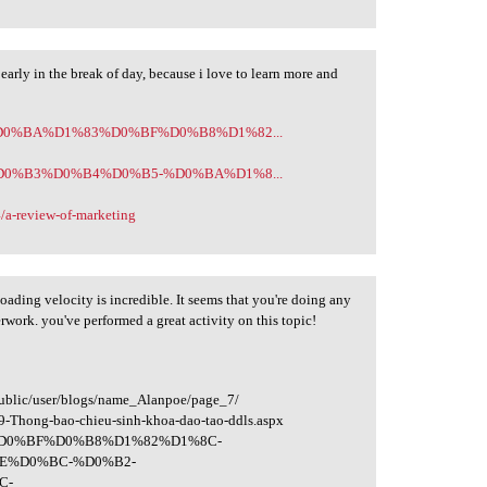
 early in the break of day, because i love to learn more and
5305/%D0%BA%D1%83%D0%BF%D0%B8%D1%82...
6231/%D0%B3%D0%B4%D0%B5-%D0%BA%D1%8...
a-review-of-marketing
oading velocity is incredible. It seems that you're doing any
rwork. you've performed a great activity on this topic!
public/user/blogs/name_Alanpoe/page_7/
79-Thong-bao-chieu-sinh-khoa-dao-tao-ddls.aspx
83%D0%BF%D0%B8%D1%82%D1%8C-
E%D0%BC-%D0%B2-
C-