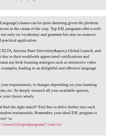
 Language) classes can be quite daunting given the plethora
 invest in the cream of the crop. Top ESL programs offer a well-
g not only on vocabulary and grammar but also on nuances
d practical application.
 CELTA, Arizona State University&apos;s Global Launch, and
due to their worldwide appreciated certifications and
ams use fresh learning strategies such as interactive video
ld examples, leading to an delightful and effective language
 your requirements; it changes depending on your learning
nts, etc. So deeply research all your available options,
ke your choice wisely.
find the right match? Feel free to delve further into each
student testimonials. Remember, your ideal ESL program is
over! <a
s://www.k12topeslprograms7.com</a>