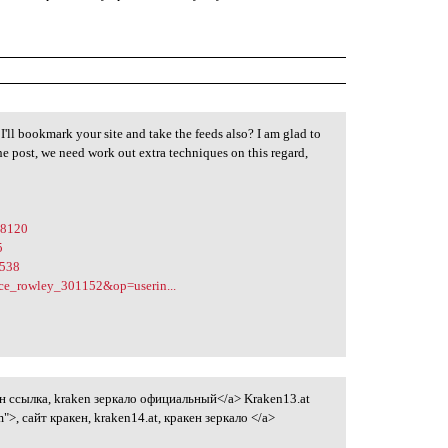
 I'll bookmark your site and take the feeds also? I am glad to
he post, we need work out extra techniques on this regard,
p8120
5
5538
ice_rowley_301152&op=userin...
ен ссылка, kraken зеркало официальный</a> Kraken13.at
>, сайт кракен, kraken14.at, кракен зеркало </a>