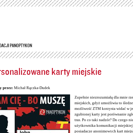
Przejdź
do
treści
DACJI PANOPTYKON
sonalizowane karty miejskie
5
y przez:
Michał Rączka-Dudek
Zupełnie niezrozumiałą dla mnie rz
miejskich, gdyż umożliwia to śledzen
możliwość ZTM korzysta widać w jeg
zgubionej karty jest porównanie zg
tras. Po co taki nadzór? Do czego n
użytkownika komunikacji miejskiej
posiadacze anonimowych kart miejs