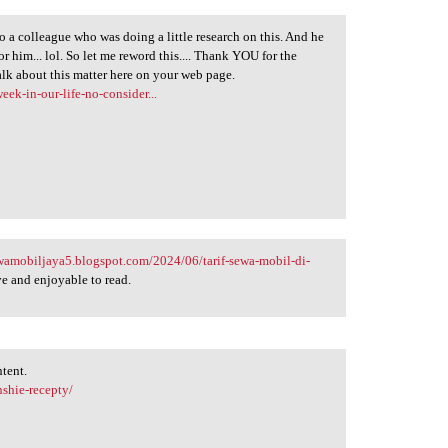
to a colleague who was doing a little research on this. And he
or him... lol. So let me reword this.... Thank YOU for the
alk about this matter here on your web page.
k-in-our-life-no-consider...
ewamobiljaya5.blogspot.com/2024/06/tarif-sewa-mobil-di-
e and enjoyable to read.
ntent.
hshie-recepty/