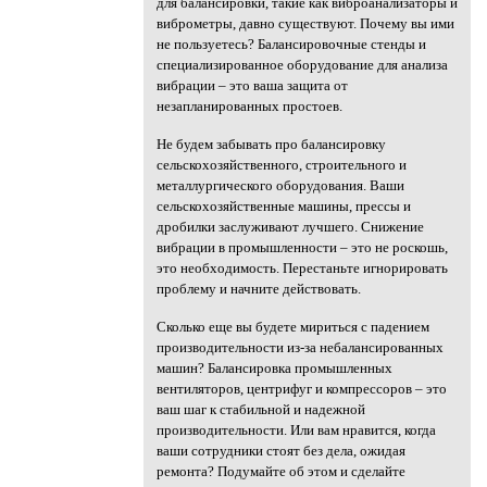
для балансировки, такие как виброанализаторы и
виброметры, давно существуют. Почему вы ими
не пользуетесь? Балансировочные стенды и
специализированное оборудование для анализа
вибрации – это ваша защита от
незапланированных простоев.
Не будем забывать про балансировку
сельскохозяйственного, строительного и
металлургического оборудования. Ваши
сельскохозяйственные машины, прессы и
дробилки заслуживают лучшего. Снижение
вибрации в промышленности – это не роскошь,
это необходимость. Перестаньте игнорировать
проблему и начните действовать.
Сколько еще вы будете мириться с падением
производительности из-за небалансированных
машин? Балансировка промышленных
вентиляторов, центрифуг и компрессоров – это
ваш шаг к стабильной и надежной
производительности. Или вам нравится, когда
ваши сотрудники стоят без дела, ожидая
ремонта? Подумайте об этом и сделайте