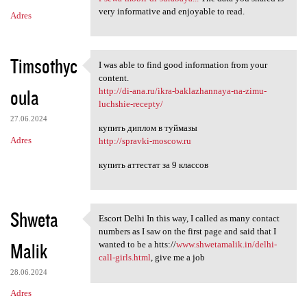
very informative and enjoyable to read.
Adres
Timsothyc
I was able to find good information from your
I was able to find good
content.
oula
http://di-ana.ru/ikra-baklazhannaya-na-zimu-
luchshie-recepty/
27.06.2024
купить диплом в туймазы
Adres
http://spravki-moscow.ru
купить аттестат за 9 классов
Shweta
Escort Delhi In this way, I called as many contact
Escort Delhi In this way, I
numbers as I saw on the first page and said that I
Malik
wanted to be a htts://
www.shwetamalik.in/delhi-
call-girls.html
, give me a job
28.06.2024
Adres