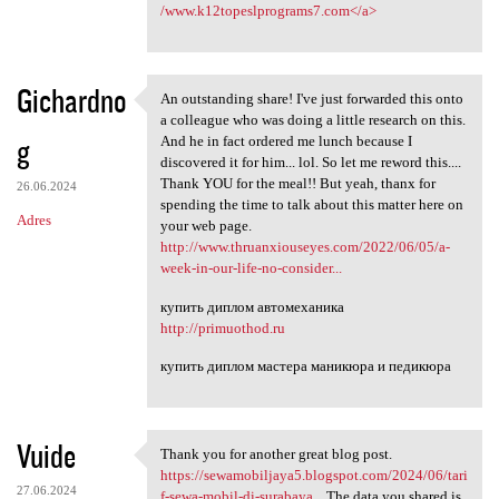
/www.k12topeslprograms7.com</a>
Gichardno
An outstanding share! I've just forwarded this onto
An outstanding share! I've
a colleague who was doing a little research on this.
g
And he in fact ordered me lunch because I
discovered it for him... lol. So let me reword this....
Thank YOU for the meal!! But yeah, thanx for
26.06.2024
spending the time to talk about this matter here on
Adres
your web page.
http://www.thruanxiouseyes.com/2022/06/05/a-
week-in-our-life-no-consider...
купить диплом автомеханика
http://primuothod.ru
купить диплом мастера маникюра и педикюра
Vuide
Thank you for another great blog post.
Thank you for another great
https://sewamobiljaya5.blogspot.com/2024/06/tari
27.06.2024
f-sewa-mobil-di-surabaya...
The data you shared is