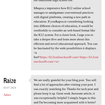
the traditional high school life.
It&apos;s impressive how K12 online school
manages to amalgamate conventional practices
with digital platforms, creating a new path in
education. If you&apos;re considering looking
into different choices of education, it would be
worthwhile to consider an web-based format like
the K12 system. For a closer look, I urge you to
take a deeper dive and learn more about this
efficient and novel educational approach. You can
be fascinated by the wide possibilities it displays.
<a
href=
https://k12onlinechool9.com/>https://k12onl
inechool9.com/</a>
Raize
We are really grateful for your blog post. You will
We are really grateful for
find a lot of approaches after visiting your post. I
03.07.2024
was exactly searching for. Thanks for such post and
please keep it up. Great work.Awesome article, it
Adres
was exceptionally helpful! I simply began in this
and I'm becoming more acquainted with it better!