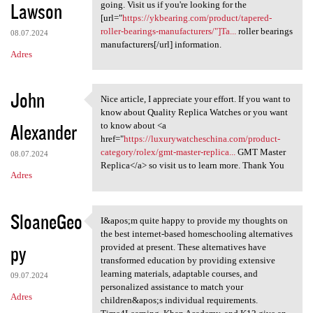
Lawson
going. Visit us if you're looking for the
[url="
https://ykbearing.com/product/tapered-
roller-bearings-manufacturers/"]Ta...
roller bearings
08.07.2024
manufacturers[/url] information.
Adres
John
Nice article, I appreciate your effort. If you want to
Nice article, I appreciate
know about Quality Replica Watches or you want
Alexander
to know about <a
href="
https://luxurywatcheschina.com/product-
category/rolex/gmt-master-replica...
GMT Master
08.07.2024
Replica</a> so visit us to learn more. Thank You
Adres
SloaneGeo
I&apos;m quite happy to provide my thoughts on
I&apos;m quite happy to
the best internet-based homeschooling alternatives
py
provided at present. These alternatives have
transformed education by providing extensive
learning materials, adaptable courses, and
09.07.2024
personalized assistance to match your
Adres
children&apos;s individual requirements.