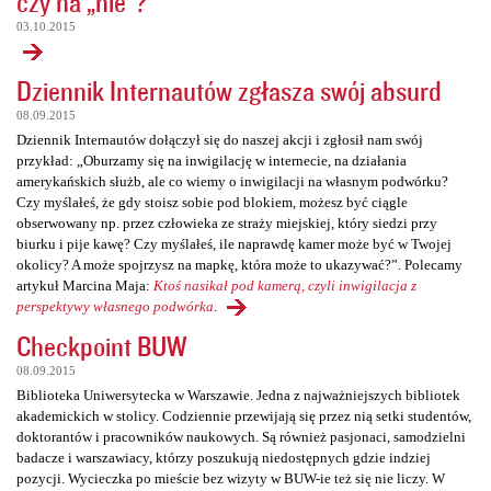
czy na „nie”?
03.10.2015
Dziennik Internautów zgłasza swój absurd
08.09.2015
Dziennik Internautów dołączył się do naszej akcji i zgłosił nam swój
przykład: „Oburzamy się na inwigilację w internecie, na działania
amerykańskich służb, ale co wiemy o inwigilacji na własnym podwórku?
Czy myślałeś, że gdy stoisz sobie pod blokiem, możesz być ciągle
obserwowany np. przez człowieka ze straży miejskiej, który siedzi przy
biurku i pije kawę? Czy myślałeś, ile naprawdę kamer może być w Twojej
okolicy? A może spojrzysz na mapkę, która może to ukazywać?”. Polecamy
artykuł Marcina Maja:
Ktoś nasikał pod kamerą, czyli inwigilacja z
perspektywy własnego podwórka
.
Checkpoint BUW
08.09.2015
Biblioteka Uniwersytecka w Warszawie. Jedna z najważniejszych bibliotek
akademickich w stolicy. Codziennie przewijają się przez nią setki studentów,
doktorantów i pracowników naukowych. Są również pasjonaci, samodzielni
badacze i warszawiacy, którzy poszukują niedostępnych gdzie indziej
pozycji. Wycieczka po mieście bez wizyty w BUW-ie też się nie liczy. W