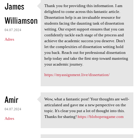
James
Thank you for providing this information. I am
Thank you for providing this
delighted to come across this fantastic article.
Williamson
Dissertation help is an invaluable resource for
students facing the daunting task of dissertation
writing. Our expert support ensures that you can
04.07.2024
confidently tackle each stage of the process and
Adres
achieve the academic success you deserve. Don't
let the complexities of dissertation writing hold
you back. Reach out for professional dissertation
help today and take the first step toward mastering
your academic journey.
https://myassignment.live/dissertation/
Amir
Wow, what a fantastic post! Your thoughts are well-
Wow, what a fantastic post!
articulated and gave me a new perspective on the
04.07.2024
topic. It's clear you put a lot of thought into this.
Thanks for sharing!
https://bloboperagame.com
Adres