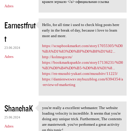
кракен зеркало </a> официальная ссылка
Adres
Earnestfrut
Hello, for all time i used to check blog posts here
Hello, for all time i used to
early in the break of day, because i love to learn
t
more and more.
https://scrapbookmarket.com/story17055305/%D0
23.06.2024
%BA%D1%83%D0%BF%D0%B8%D1%82...
Adres
http://kolmogor.ru/
https://bookmarksparkle.com/story17136231/%D0
%B3%D0%B4%D0%B5-%D0%BA%D1%8...
https://en-musubi-yukari.com/musubitv/11223/
https://damienwxwxv.mybuzzblog.com/6394354/a
-review-of-marketing
ShanehaK
you're really a excellent webmaster. The website
you're really a excellent
loading velocity is incredible. It seems that you're
25.06.2024
doing any unique trick. Furthermore, The contents
are masterwork. you've performed a great activity
Adres
on this topic!