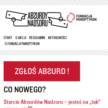
Przejdź
do
treści
START
O AKCJI
REGULAMIN
AKTUALNOŚCI
O FUNDACJI PANOPTYKON
CO NOWEGO?
Starcie Absurdów Nadzoru – jesteś na „tak”