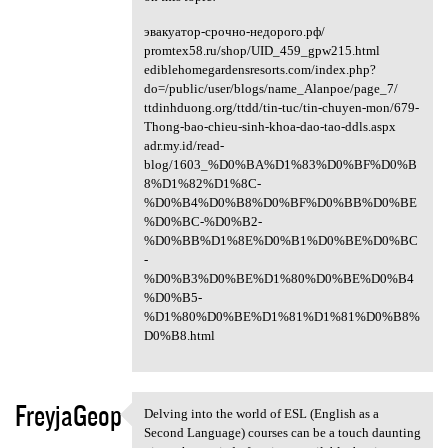
эвакуатор-срочно-недорого.рф/
promtex58.ru/shop/UID_459_gpw215.html
ediblehomegardensresorts.com/index.php?
do=/public/user/blogs/name_Alanpoe/page_7/
ttdinhduong.org/ttdd/tin-tuc/tin-chuyen-mon/679-
Thong-bao-chieu-sinh-khoa-dao-tao-ddls.aspx
adr.my.id/read-
blog/1603_%D0%BA%D1%83%D0%BF%D0%B
8%D1%82%D1%8C-
%D0%B4%D0%B8%D0%BF%D0%BB%D0%BE
%D0%BC-%D0%B2-
%D0%BB%D1%8E%D0%B1%D0%BE%D0%BC
-
%D0%B3%D0%BE%D1%80%D0%BE%D0%B4
%D0%B5-
%D1%80%D0%BE%D1%81%D1%81%D0%B8%
D0%B8.html
FreyjaGeop
Delving into the world of ESL (English as a
Delving into the world of ESL
Second Language) courses can be a touch daunting