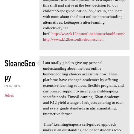
this shift and arrive at the best decision for our
children&apos;s education. So, dive in, and learn
with more about the finest online homeschooling
alternatives. Let&apos;s alter learning
collectively! <a
href=
http://www.k12bestonlinehomeschool6.com>
http://www.k12bestonlinehomescho...
SloaneGeo
I am totally glad to give my personal
I am totally glad to give my
understanding about the best online
py
homeschooling choices accessible now. These
platforms have changed academics by offering
extensive learning sources, flexible programs, and
09.07.2024
customized support to meet your child&apos;s
Adres
specific needs. Time4Learning, Khan Academy,
and K12 yield a range of subjects catering to each
and every grade standards in a(n) stimulating,
interactive format.
Time4Learning&apos;s self-guided approach
makes it an outstanding choice for students who