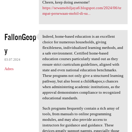
Cheers, keep doing awesome!
https://sewamobiljaya6.blogspot.com/2024/06/te
mpat-persewaan-mobil-di-su...
FallonGeop
Indeed, home-based education is an excellent
Indeed, home-based education
choice for numerous households, giving
y
flexibleness, individualized learning methods, and
a safe environment. Certified home-based
education courses particularly stand out as they
03.07.2024
ensure strict curriculum guidelines, aligned with
Adres
state and even national education benchmarks.
These programs not only give a structured learning
pathway, but also boost a child&apos;s chances
when administering academic institutions, as the
approval demonstrates compliance to recognized
educational standards.
Such programs frequently contain a rich array of
tools, from manuals to online programming
modules, and may also provide access to
instructors for guidance and guidance. These
devices greatly support parents, especially those