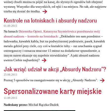
wolnej chwili można tu pójść na kawę, do słynnych ogrodów lub obejrzeć
wystawę. Wszystko dla wszystkich, od ręki i na miejscu. No tak, ale najpierw
trzeba się dostać do środka.
Kontrole na lotniskach i absurdy nadzoru
01.09.2015
Na łamach
Dziennika Opinii, Katarzyna Szymielewicz przedstawia swój
absurd nadzoru – kontrole na lotniskach
: „Dokładnie ten sam przedmiot –
ładowarka, kawałek kabla, but na podwyższonej podeszwie, pasek, kawałek
metalu gdzieś przy ciele, czy coś w kształcie tuby – raz uruchamia sygnał
ostrzegawczy i oznacza stracone 15 minut na dodatkowe sprawdzenie, a
innym razem okazuje się zupełnie niewidzialny”. A jaki absurd nadzoru
uwiera Ciebie najbardziej?
Jak wziąć udział w akcji „Absurdy Nadzoru"?
25.08.2015
Poznaj 5 sposobów na zaangażowanie się w akcję „Absurdy Nadzoru".
Spersonalizowane karty miejskie
11.09.2015
Nadesłany przez:
Michał Rączka-Dudek