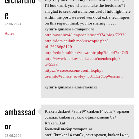
Gichardno
Hey very nice site!! Guy ..
o
I'll bookmark your site and take the feeds also? I
g
m
am glad to seek out numerous useful info right here
within the post, we need work out extra techniques
e
on this regard, thank you for sharing. . . . . .
23.06.2024
n
купить диплом в ставрополе
Adres
http://avtolux48.ru/people/user/374/blog/7233/
t
http://dom.anihub.me/viewtopic.php?
a
id=2628#p8120
http://edu.bestbb.ru/viewtopic.php?id=447#p745
r
http://www.kharkov-balka.com/member.php?
z
u=5538
https://weseoco.com/userinfo.php?
e
userinfo=eunice_rowley_301152&op=userin...
купить диплом в альметьевске
ambassad
Kraken darknet <a href="krraken14.com">, кракен
Kraken darknet <a href=
ссылка, kraken зеркало официальный</a>
or
Kraken13.at
Большой выбор товаров <a
href="krraken14.com">, сайт кракен, kraken14.at,
23.06.2024