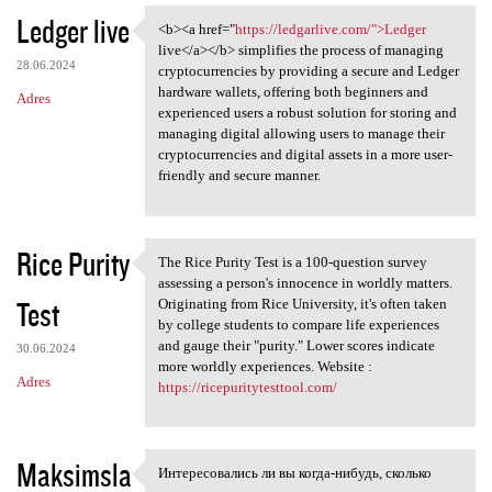
Ledger live
<b><a href="
https://ledgarlive.com/">Ledger
<b><a href="https:/
live</a></b> simplifies the process of managing
28.06.2024
cryptocurrencies by providing a secure and Ledger
hardware wallets, offering both beginners and
Adres
experienced users a robust solution for storing and
managing digital allowing users to manage their
cryptocurrencies and digital assets in a more user-
friendly and secure manner.
Rice Purity
The Rice Purity Test is a 100-question survey
The Rice Purity Test is a 100
assessing a person's innocence in worldly matters.
Test
Originating from Rice University, it's often taken
by college students to compare life experiences
and gauge their "purity." Lower scores indicate
30.06.2024
more worldly experiences. Website :
Adres
https://ricepuritytesttool.com/
Maksimsla
Интересовались ли вы когда-нибудь, сколько
Интересовались ли вы когда