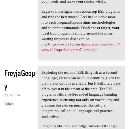
your needs, and make your choice wisely.
Eager to investigate more about top ESL programs
and find the best match? Feel free to delve more
into each program&apos;s aims, methodologies,
and student testimonials. Don&apos;t forget, your
ideal ESL program is simply around the corner
waiting for you to discover! <a
href=
http://www.k12topeslprograms7.com/>http://
www.k12topeslprograms7.com/</a>
FreyjaGeop
Exploring the realm of ESL (English as a Second
Exploring the realm of ESL
Language) classes can be quite daunting given the
y
plethora of options available, but it definitely pays
off to invest in the cream of the crop. Top ESL
programs offer a well-rounded language learning
25.06.2024
experience, focussing not only on vocabulary and
Adres
grammar but also on nuances like cultural
integration, colloquial language, and practical
application.
Programs like the Cambridge University&apos;s