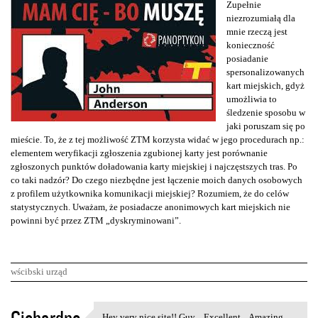
Zupełnie
niezrozumiałą dla
mnie rzeczą jest
konieczność
posiadanie
spersonalizowanych
kart miejskich, gdyż
umożliwia to
śledzenie sposobu w
jaki poruszam się po
mieście. To, że z tej możliwość ZTM korzysta widać w jego procedurach np.:
elementem weryfikacji zgłoszenia zgubionej karty jest porównanie
zgłoszonych punktów doładowania karty miejskiej i najczęstszych tras. Po
co taki nadzór? Do czego niezbędne jest łączenie moich danych osobowych
z profilem użytkownika komunikacji miejskiej? Rozumiem, że do celów
statystycznych. Uważam, że posiadacze anonimowych kart miejskich nie
powinni być przez ZTM „dyskryminowani”.
wścibski urząd
K
Hey very nice site!! Guy .. Excellent .. Amazing ..