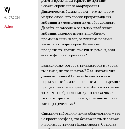
денег и времени вы теряете по причине
xy
небалансированного оборудования?
Динамическая балансировка – это не просто
модное слово, это способ предотвращения
01.07.2024
вибрации и уменьшения шума оборудования.
Adres
Давайте поговорим о реальных проблемах:
вибрация силового агрегата, дисбаланс
промышленных валов, регулярные поломки
насосов и компрессоров. Почему вы
продолжаете тратить тысячи на ремонт, если
есть эффективное решение?
Балансировку роторов, вентиляторов и турбин
вы откладываете на потом? Это «потом» уже
давно наступило! Полевая балансировка и
портативные балансировочные машины делают
процесс быстрым и простым. Или вы просто не
знали, что вибрационная диагностика может
выявить скрытые проблемы, пока они не стали
катастрофическими?
Снижение вибрации и шума оборудования – это
не просто комфорт, это безопасность персонала
и производственная эффективность. Средства