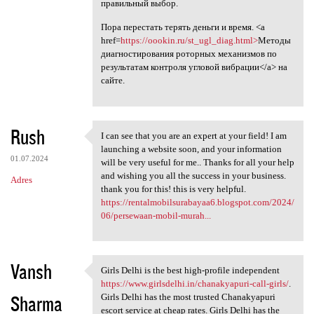
правильный выбор.
Пора перестать терять деньги и время. <a
href=
https://oookin.ru/st_ugl_diag.html>
Методы
диагностирования роторных механизмов по
результатам контроля угловой вибрации</a> на
сайте.
Rush
I can see that you are an expert at your field! I am
I can see that you are an
launching a website soon, and your information
01.07.2024
will be very useful for me.. Thanks for all your help
and wishing you all the success in your business.
Adres
thank you for this! this is very helpful.
https://rentalmobilsurabayaa6.blogspot.com/2024/
06/persewaan-mobil-murah...
Vansh
Girls Delhi is the best high-profile independent
Girls Delhi is the best high
https://www.girlsdelhi.in/chanakyapuri-call-girls/
.
Sharma
Girls Delhi has the most trusted Chanakyapuri
escort service at cheap rates. Girls Delhi has the