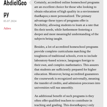
AbdielGeo
Certainly, accredited online homeschool programs
Certainly, accredited online
are an excellent choice for those who looking to
py
obtain education of high quality in a environment
that&apos;s more personalized. The primary
advantage these types of programs offer is
05.07.2024
flexibility, allowing students to learn at a rate that
Adres
fits their needs, while furthermore fostering a
deeper and more meaningful understanding of the
subjects being taught.
Besides, a lot of accredited homeschool programs
provide complete curriculums matching the
toughness of traditional schools, even to include
laboratory-based science, languages foreign to
their own, and complex mathematics. This assures
that students are sufficiently prepared for higher
education. Moreover, being accredited guarantees
the coursework is recognized universally, meaning
the transfer of credits, and admission processes into
universities will run smoothly.
An additional benefit of such programs is they
often offer qualified teachers to contribute in
teaching and grading. This doesn&apos;t only