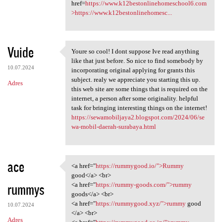
href=
https://www.k12bestonlinehomeschool6.com
>https://www.k12bestonlinehomesc...
Vuide
Youre so cool! I dont suppose Ive read anything
Youre so cool! I dont suppose
like that just before. So nice to find somebody by
10.07.2024
incorporating original applying for grants this
subject. realy we appreciate you starting this up.
Adres
this web site are some things that is required on the
internet, a person after some originality. helpful
task for bringing interesting things on the internet!
https://sewamobiljaya2.blogspot.com/2024/06/se
wa-mobil-daerah-surabaya.html
ace
<a href="
https://rummygood.io/">Rummy
<a href="https://rummygood.io
good</a> <br>
rummys
<a href="
https://rummy-goods.com/">rummy
goods</a> <br>
<a href="
https://rummygood.xyz/">rummy
good
10.07.2024
</a> <br>
Adres