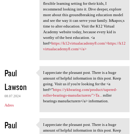
flexible learning setting for their kids, I
recommend looking into it. Dive deeper, explore
more about this groundbreaking education model
and see the way it can serve your family. It&apos;s
time to alter education. Visit the K12 Virtual
Academy website today, because every kid is
worthy of the best education. <a
href=
https://k12virtualacademy8.com/>https://k12
virtualacademy8.com/</a>
Paul
I appreciate the pleasant post. There is a huge
I appreciate the pleasant
amount of helpful information in this post. Keep
Lawson
going. Visit us if you're looking for the <a
href="
https://ykbearing.com/product/tapered-
roller-bearings-manufacturers/">Ta...
roller
08.07.2024
bearings manufacturers</a> information.
Adres
Paul
I appreciate the pleasant post. There is a huge
I appreciate the pleasant
amount of helpful information in this post. Keep