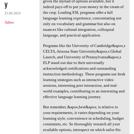
y
given the myriad of options available, but it
indeed pays off to put your money in the cream of
the crop. Leading ESL programs offer a full
25.06.2024
language learning experience, concentrating not
Adres
only on vocabulary and grammar but also on
nuances like cultural integration, colloquial
language, and practical application.
Programs like the University of Cambridge&apos;s
CELTA, Arizona State University&apos;s Global
Launch, and University of Pennsylvania&apos;s
ELP stand out due to their universally
acknowledged certifications and outstanding
instruction methodology. These programs use fresh
learning strategies such as interactive video
sessions, interesting peer interaction, and real-
world examples, contributing to an interesting and
effective language learning journey.
But remember, &apos;best&apos; is relative to
your requirements; it varies depending on your
learning style, convenience in scheduling, budget
constraints, etc. So thoroughly research all your
available options, introspect on which tailor fits