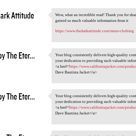
ark Attitude
Wow, what an incredible read! Thank you for shari
Wow, what an incredible read!
gained so much valuable information from it
4
https://www.thedarkattitude.com/mens-clothing
y The Eter...
Your blog consistently delivers high-quality cont
Your blog consistently
your dedication to providing such valuable info
4
<a href='
https://www.californiajacket.com/produc
Dave Bautista Jacket</a>
y The Eter...
Your blog consistently delivers high-quality cont
Your blog consistently
your dedication to providing such valuable info
4
<a href='
https://www.californiajacket.com/produc
Dave Bautista Jacket</a>