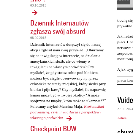
03.10.2015
Dziennik Internautów
trochę się
prywatne 
zgłasza swój absurd
Jak nadzó
08.09.2015
płaci. Cho
Dziennik Internautów dołączył się do naszej
nerwowa w
akcji i zgłosił nam swój przykład: „Oburzamy
zespołowi
się na inwigilację w internecie, na działania
monitoruj
amerykańskich służb, ale co wiemy o
inwigilacji na własnym podwórku? Czy
A jak wyg
myślałeś, że gdy stoisz sobie pod blokiem,
możesz być ciągle obserwowany np. przez
praca kon
człowieka ze straży miejskiej, który siedzi przy
biurku i pije kawę? Czy myślałeś, ile naprawdę
K
kamer może być w Twojej okolicy? A może
Vuide
spojrzysz na mapkę, która może to ukazywać?”.
o
Polecamy artykuł Marcina Maja:
Ktoś nasikał
27.06.202
m
pod kamerą, czyli inwigilacja z perspektywy
własnego podwórka
.
Adres
e
Checkpoint BUW
n
shwe