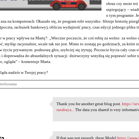
obraz czy może te
szpiegujący – wiad
o tym programie. J
 zna na komputerach. Okazało się, że program robi wszystko: filtruje historię przeg
(poczta, rachunek bankowy), oblicza wydajność pracy, czas edycji jednego pliku it
r w pracy wpływa na Martę?: „Wieczne poczucie, że coś robię za wolno: za wolno c
ć, myśląc racjonalnie, wcale tak nie jest. Mimo to zostaję po godzinach, za które n
 życiu prywatnym: podnoszę głos, szybciej się irytuję. Poczucie bycia cały cza
 i doprowadza do absurdalnych sytuacji: dziewczyny wstydzą się poprawić sobie raj
e, ogląda” – komentuje Marta.
ląda nadzór w Twojej pracy?
trolowana
Thank you for another great blog post.
https://s
Thank you for another great
surabaya...
The data you shared is very informativ
4
ta
If that was not enough, these Model
https://www.