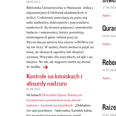
t
08.09.2015
Biblioteka Uniwersytecka w Warszawie. Jedna z
27.06.202
a
najważniejszych bibliotek akademickich w
Adres
r
stolicy. Codziennie przewijają się przez nią
setki studentów, doktorantów i pracowników
z
Quran
naukowych. Są również pasjonaci, samodzielni
e
badacze i warszawiacy, którzy poszukują
29.06.202
niedostępnych gdzie indziej pozycji.
Wycieczka po mieście bez wizyty w BUW-ie też
Adres
się nie liczy. W wolnej chwili można tu pójść na
kawę, do słynnych ogrodów lub obejrzeć
wystawę. Wszystko dla wszystkich, od ręki i na
Rebe
miejscu. No tak, ale najpierw trzeba się dostać
do środka.
01.07.202
Kontrole na lotniskach i
Adres
absurdy nadzoru
01.09.2015
Na łamach
Dziennika Opinii, Katarzyna
Szymielewicz przedstawia swój absurd
Raize
nadzoru – kontrole na lotniskach
: „Dokładnie
ten sam przedmiot – ładowarka, kawałek kabla,
but na podwyższonej podeszwie, pasek,
03.07.202