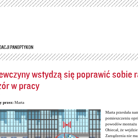
Przejdź
do
treści
DACJI PANOPTYKON
ewczyny wstydzą się poprawić sobie ra
ór w pracy
5
y przez:
Marta
Marta przesłała na
pomieszczeniu opró
powodów montażu kam
Obiecał, że wejdzie
Zarządzenia nie ma,