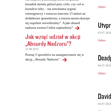
kawałek metalu gdzieś przy ciele, czy coś w
Adres
kształcie tuby – raz uruchamia sygnał
ostrzegawczy i oznacza stracone 15 minut na
dodatkowe sprawdzenie, a innym razem okazuje
Utvpr
się zupełnie niewidzialny”. A jaki absurd
nadzoru uwiera Ciebie najbardziej?
03.07.202
Jak wziąć udział w akcji
Adres
„Absurdy Nadzoru"?
25.08.2015
Poznaj 5 sposobów na zaangażowanie się w
Deadp
akcję „Absurdy Nadzoru".
04.07.202
Adres
David
04.07.202