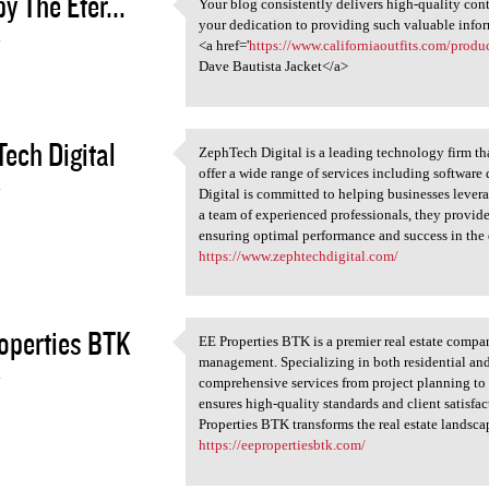
y The Eter...
Your blog consistently delivers high-quality cont
Your blog consistently
your dedication to providing such valuable info
4
<a href='
https://www.californiaoutfits.com/produc
Dave Bautista Jacket</a>
ech Digital
ZephTech Digital is a leading technology firm tha
ZephTech Digital is a leading
offer a wide range of services including softwar
4
Digital is committed to helping businesses lever
a team of experienced professionals, they provide
ensuring optimal performance and success in the 
https://www.zephtechdigital.com/
operties BTK
EE Properties BTK is a premier real estate compa
EE Properties BTK is a
management. Specializing in both residential an
4
comprehensive services from project planning t
ensures high-quality standards and client satisfac
Properties BTK transforms the real estate landsca
https://eepropertiesbtk.com/