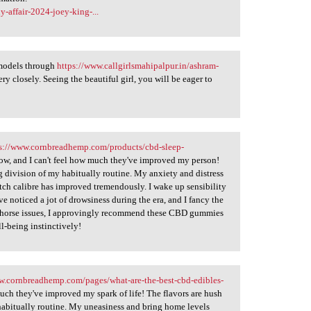
y-affair-2024-joey-king-...
 models through
https://www.callgirlsmahipalpur.in/ashram-
ry closely. Seeing the beautiful girl, you will be eager to
s://www.cornbreadhemp.com/products/cbd-sleep-
ow, and I can't feel how much they've improved my person!
g division of my habitually routine. My anxiety and distress
atch calibre has improved tremendously. I wake up sensibility
e noticed a jot of drowsiness during the era, and I fancy the
 one-horse issues, I approvingly recommend these CBD gummies
l-being instinctively!
w.cornbreadhemp.com/pages/what-are-the-best-cbd-edibles-
much they've improved my spark of life! The flavors are hush
 habitually routine. My uneasiness and bring home levels