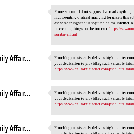
Youre so cool! I dont suppose Ive read anything l
Youre so cool! I dont suppose
incorporating original applying for grants this sub
4
are some things that is required on the internet, a
interesting things on the internet!
https://sewam
surabaya.html
ly Affair...
Your blog consistently delivers high-quality cont
Your blog consistently
your dedication to providing such valuable info
4
https://www.californiajacket.com/product/a-famil
ly Affair...
Your blog consistently delivers high-quality cont
Your blog consistently
your dedication to providing such valuable info
4
https://www.californiajacket.com/product/a-famil
ly Affair...
Your blog consistently delivers high-quality cont
Your blog consistently
your dedication to providing such valuable info