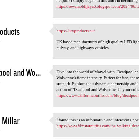
helpful! I simply began in this and I'm becoming
https://sewamobiljaya6.blogspot.com/2024/06/te
oducts
https://utvproducts.eu/
https://utvproducts.eu/
4
UK based manufacturers of high quality LED lights 
railway, and highways vehicles.
ool and Wo...
Dive into the world of Marvel with "Deadpool a
Dive into the world of Marvel
Wolverine's fierce intensity. Perfect for fans, thes
4
strength. Explore their dynamic partnership and
action of "Deadpool and Wolverine" in your coll
https://www.californiaoutfits.com/blog/deadpoo
 Millar
I found this as an informative and interesting pos
I found this as an
https://www.filmstaroutfits.com/the-walking-dea
4