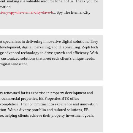
ent, making it a valuable resource for all of us. Thank you for
rmation.
t/my-spy-the-eternal-city-dave-b...
Spy The Eternal City
t specializes in delivering innovative digital solutions. They
e development, digital marketing, and IT consulting. ZephTech
age advanced technology to drive growth and efficiency. With
 customized solutions that meet each client's unique needs,
digital landscape.
ny renowned for its expertise in property development and
d commercial properties, EE Properties BTK offers
o completion. Their commitment to excellence and innovation
tion. With a diverse portfolio and tailored solutions, EE
pe, helping clients achieve their property investment goals.