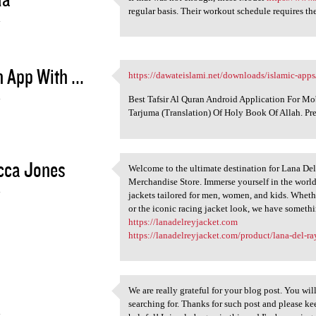
If that was not enough, these
regular basis. Their workout schedule requires th
4
 App With ...
https://dawateislami.net/downloads/islamic-apps
https://dawateislami.net
4
Best Tafsir Al Quran Android Application For M
Tarjuma (Translation) Of Holy Book Of Allah. Pr
cca Jones
Welcome to the ultimate destination for Lana D
Welcome to the ultimate
Merchandise Store. Immerse yourself in the world
4
jackets tailored for men, women, and kids. Whethe
or the iconic racing jacket look, we have someth
https://lanadelreyjacket.com
https://lanadelreyjacket.com/product/lana-del-ra
We are really grateful for your blog post. You will
We are really grateful for
searching for. Thanks for such post and please ke
4