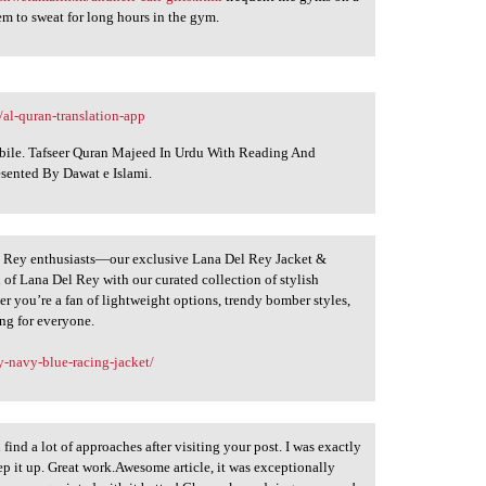
em to sweat for long hours in the gym.
/al-quran-translation-app
obile. Tafseer Quran Majeed In Urdu With Reading And
esented By Dawat e Islami.
el Rey enthusiasts—our exclusive Lana Del Rey Jacket &
 of Lana Del Rey with our curated collection of stylish
r you’re a fan of lightweight options, trendy bomber styles,
ing for everyone.
y-navy-blue-racing-jacket/
 find a lot of approaches after visiting your post. I was exactly
ep it up. Great work.Awesome article, it was exceptionally