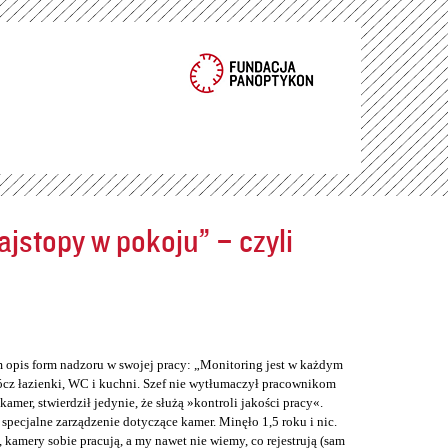
jstopy w pokoju” – czyli
m opis form nadzoru w swojej pracy: „Monitoring jest w każdym
cz łazienki, WC i kuchni. Szef nie wytłumaczył pracownikom
er, stwierdził jedynie, że służą »kontroli jakości pracy«.
 specjalne zarządzenie dotyczące kamer. Minęło 1,5 roku i nic.
 kamery sobie pracują, a my nawet nie wiemy, co rejestrują (sam