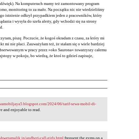
ż dźwięk). Na komputerach mamy też zamontowany program
omo, monitoring to za mało. Na początku nic nie wiedzieliśmy
ego istnienie odkrył przypadkiem jeden z pracowników, który
lądania i wysyła do szefa alerty, gdy wchodzi się na strony
d.
zytam, piszę. Poczucie, że kogoś okradam z czasu, za który mi
ikt mi nie płaci. Zauważyłam też, że stałam się o wiele bardziej
s obserwowanym w pracy przez »oko Saurona« towarzyszy całemu
stopy w pokoju, bo wiedzą, że ktoś to gdzieś zapisuje,
ewamobiljaya5.blogspot.com/2024/06/tarif-sewa-mobil-di-
e and enjoyable to read.
shwetamalik.in/andheri-call-girls.html
frequent the gyms on a