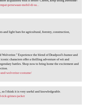
 more acquainted with it better! Cheers, keep doing awesome!
mpat-persewaan-mobil-di-su...
and light bars for agricultural, forestry, construction,
nd Wolverine." Experience the blend of Deadpool's humor and
e iconic characters offer a thrilling adventure of wit and
 legendary battles. Shop now to bring home the excitement and
ection.
l-and-wolverine-costume/
t, so I think it is very useful and knowledgeable.
d-rick-grimes-jacket