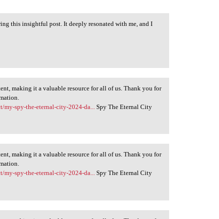
ng this insightful post. It deeply resonated with me, and I
ent, making it a valuable resource for all of us. Thank you for
rmation.
t/my-spy-the-eternal-city-2024-da...
Spy The Eternal City
ent, making it a valuable resource for all of us. Thank you for
rmation.
t/my-spy-the-eternal-city-2024-da...
Spy The Eternal City