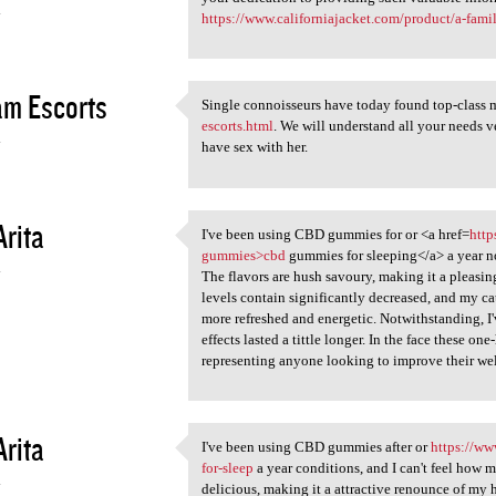
4
https://www.californiajacket.com/product/a-famil
am Escorts
Single connoisseurs have today found top-class
Single connoisseurs have
escorts.html
. We will understand all your needs ve
4
have sex with her.
Arita
I've been using CBD gummies for or <a href=
http
I've been using CBD gummies
gummies>cbd
gummies for sleeping</a> a year n
4
The flavors are hush savoury, making it a pleasin
levels contain significantly decreased, and my c
more refreshed and energetic. Notwithstanding, I'v
effects lasted a tittle longer. In the face these
representing anyone looking to improve their wel
Arita
I've been using CBD gummies after or
https://ww
I've been using CBD gummies
for-sleep
a year conditions, and I can't feel how 
4
delicious, making it a attractive renounce of my