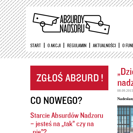
START
O AKCJI
REGULAMIN
AKTUALNOŚCI
O FUN
„Dzi
nadz
08.09.201
CO NOWEGO?
Nadesłan
Starcie Absurdów Nadzoru
– jesteś na „tak” czy na
„nie”?