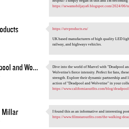
helpful! I simply began in this and I'm becoming
https://sewamobiljaya6.blogspot.com/2024/06/te
oducts
https://utvproducts.eu/
https://utvproducts.eu/
4
UK based manufacturers of high quality LED lights 
railway, and highways vehicles.
ool and Wo...
Dive into the world of Marvel with "Deadpool a
Dive into the world of Marvel
Wolverine's fierce intensity. Perfect for fans, thes
4
strength. Explore their dynamic partnership and
action of "Deadpool and Wolverine" in your coll
https://www.californiaoutfits.com/blog/deadpoo
 Millar
I found this as an informative and interesting pos
I found this as an
https://www.filmstaroutfits.com/the-walking-dea
4