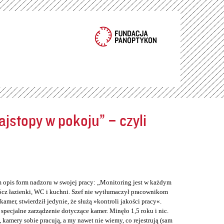
jstopy w pokoju” – czyli
m opis form nadzoru w swojej pracy: „Monitoring jest w każdym
cz łazienki, WC i kuchni. Szef nie wytłumaczył pracownikom
er, stwierdził jedynie, że służą »kontroli jakości pracy«.
 specjalne zarządzenie dotyczące kamer. Minęło 1,5 roku i nic.
 kamery sobie pracują, a my nawet nie wiemy, co rejestrują (sam