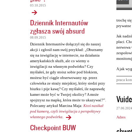
03.10.2015
Dziennik Internautów
trochę się
prywatne 
zgłasza swój absurd
Jak nadzó
08.09.2015
płaci. Cho
Dziennik Internautów dołączył się do naszej
nerwowa w
akcji i zgłosił nam swój przykład: „Oburzamy
zespołowi
się na inwigilację w internecie, na działania
monitoruj
amerykańskich służb, ale co wiemy o
inwigilacji na własnym podwórku? Czy
A jak wyg
myślałeś, że gdy stoisz sobie pod blokiem,
możesz być ciągle obserwowany np. przez
praca kon
człowieka ze straży miejskiej, który siedzi przy
biurku i pije kawę? Czy myślałeś, ile naprawdę
K
kamer może być w Twojej okolicy? A może
Vuide
spojrzysz na mapkę, która może to ukazywać?”.
o
Polecamy artykuł Marcina Maja:
Ktoś nasikał
27.06.202
m
pod kamerą, czyli inwigilacja z perspektywy
własnego podwórka
.
Adres
e
Checkpoint BUW
n
shwe