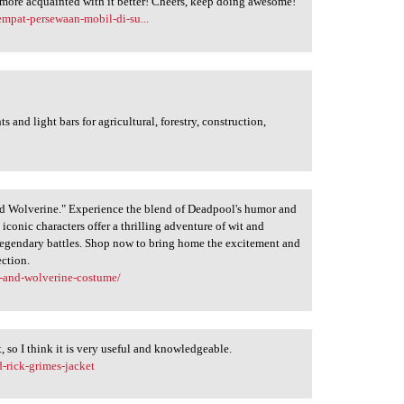
 more acquainted with it better! Cheers, keep doing awesome!
mpat-persewaan-mobil-di-su...
and light bars for agricultural, forestry, construction,
nd Wolverine." Experience the blend of Deadpool's humor and
e iconic characters offer a thrilling adventure of wit and
 legendary battles. Shop now to bring home the excitement and
ection.
l-and-wolverine-costume/
t, so I think it is very useful and knowledgeable.
d-rick-grimes-jacket