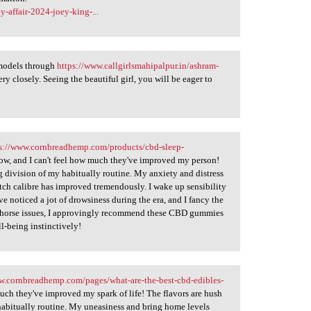
y-affair-2024-joey-king-...
 models through
https://www.callgirlsmahipalpur.in/ashram-
ry closely. Seeing the beautiful girl, you will be eager to
s://www.cornbreadhemp.com/products/cbd-sleep-
ow, and I can't feel how much they've improved my person!
g division of my habitually routine. My anxiety and distress
atch calibre has improved tremendously. I wake up sensibility
e noticed a jot of drowsiness during the era, and I fancy the
 one-horse issues, I approvingly recommend these CBD gummies
l-being instinctively!
w.cornbreadhemp.com/pages/what-are-the-best-cbd-edibles-
much they've improved my spark of life! The flavors are hush
 habitually routine. My uneasiness and bring home levels