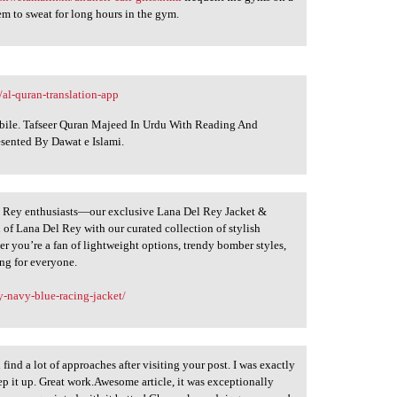
em to sweat for long hours in the gym.
/al-quran-translation-app
obile. Tafseer Quran Majeed In Urdu With Reading And
esented By Dawat e Islami.
el Rey enthusiasts—our exclusive Lana Del Rey Jacket &
 of Lana Del Rey with our curated collection of stylish
r you’re a fan of lightweight options, trendy bomber styles,
ing for everyone.
y-navy-blue-racing-jacket/
 find a lot of approaches after visiting your post. I was exactly
ep it up. Great work.Awesome article, it was exceptionally