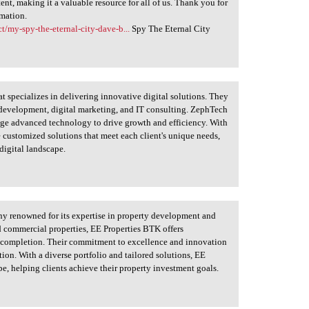
ent, making it a valuable resource for all of us. Thank you for
rmation.
t/my-spy-the-eternal-city-dave-b...
Spy The Eternal City
t specializes in delivering innovative digital solutions. They
e development, digital marketing, and IT consulting. ZephTech
age advanced technology to drive growth and efficiency. With
 customized solutions that meet each client's unique needs,
digital landscape.
ny renowned for its expertise in property development and
d commercial properties, EE Properties BTK offers
o completion. Their commitment to excellence and innovation
tion. With a diverse portfolio and tailored solutions, EE
pe, helping clients achieve their property investment goals.