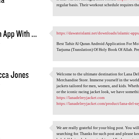
If that was not enough, these
regular basis. Their workout schedule requires th
4
 App With ...
https://dawateislami.net/downloads/islamic-apps
https://dawateislami.net
4
Best Tafsir Al Quran Android Application For M
Tarjuma (Translation) Of Holy Book Of Allah. Pr
cca Jones
Welcome to the ultimate destination for Lana D
Welcome to the ultimate
Merchandise Store. Immerse yourself in the world
4
jackets tailored for men, women, and kids. Whethe
or the iconic racing jacket look, we have someth
https://lanadelreyjacket.com
https://lanadelreyjacket.com/product/lana-del-ra
We are really grateful for your blog post. You will
We are really grateful for
searching for. Thanks for such post and please ke
4