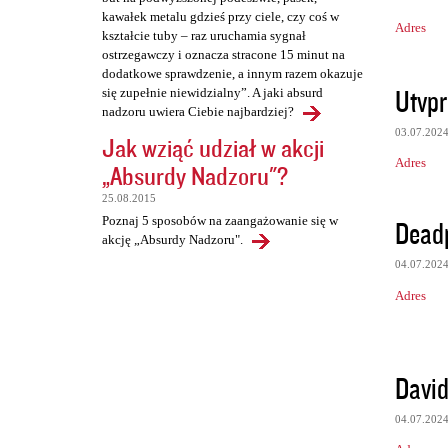
kawałek metalu gdzieś przy ciele, czy coś w
Adres
kształcie tuby – raz uruchamia sygnał
ostrzegawczy i oznacza stracone 15 minut na
dodatkowe sprawdzenie, a innym razem okazuje
Utvpr
się zupełnie niewidzialny”. A jaki absurd
nadzoru uwiera Ciebie najbardziej?
03.07.202
Jak wziąć udział w akcji
Adres
„Absurdy Nadzoru"?
25.08.2015
Poznaj 5 sposobów na zaangażowanie się w
Deadp
akcję „Absurdy Nadzoru".
04.07.202
Adres
David
04.07.202