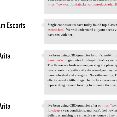
4
https://www.californiajacket.com/product/a-famil
am Escorts
Single connoisseurs have today found top-class
Single connoisseurs have
escorts.html
. We will understand all your needs ve
4
have sex with her.
Arita
I've been using CBD gummies for or <a href=
http
I've been using CBD gummies
gummies>cbd
gummies for sleeping</a> a year n
4
The flavors are hush savoury, making it a pleasin
levels contain significantly decreased, and my c
more refreshed and energetic. Notwithstanding, I'v
effects lasted a tittle longer. In the face these
representing anyone looking to improve their wel
Arita
I've been using CBD gummies after or
https://ww
I've been using CBD gummies
for-sleep
a year conditions, and I can't feel how 
4
delicious, making it a attractive renounce of my