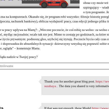
obraz czy może te
szpiegujący – wiad
o tym programie. J
 zna na komputerach. Okazało się, że program robi wszystko: filtruje historię przeg
(poczta, rachunek bankowy), oblicza wydajność pracy, czas edycji jednego pliku it
r w pracy wpływa na Martę?: „Wieczne poczucie, że coś robię za wolno: za wolno c
ć, myśląc racjonalnie, wcale tak nie jest. Mimo to zostaję po godzinach, za które n
 życiu prywatnym: podnoszę głos, szybciej się irytuję. Poczucie bycia cały cza
 i doprowadza do absurdalnych sytuacji: dziewczyny wstydzą się poprawić sobie raj
e, ogląda” – komentuje Marta.
ląda nadzór w Twojej pracy?
trolowana
Thank you for another great blog post.
https://s
Thank you for another great
surabaya...
The data you shared is very informativ
4
ta
If that was not enough, these Model
https://www.