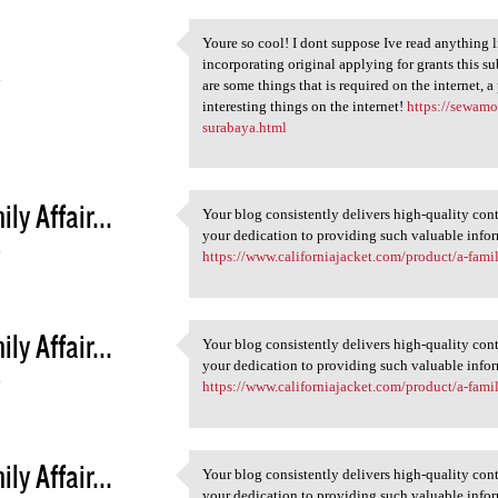
Youre so cool! I dont suppose Ive read anything l
Youre so cool! I dont suppose
incorporating original applying for grants this sub
4
are some things that is required on the internet, a
interesting things on the internet!
https://sewam
surabaya.html
ly Affair...
Your blog consistently delivers high-quality cont
Your blog consistently
your dedication to providing such valuable info
4
https://www.californiajacket.com/product/a-famil
ly Affair...
Your blog consistently delivers high-quality cont
Your blog consistently
your dedication to providing such valuable info
4
https://www.californiajacket.com/product/a-famil
ly Affair...
Your blog consistently delivers high-quality cont
Your blog consistently
your dedication to providing such valuable info