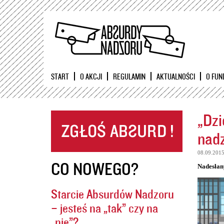
START
O AKCJI
REGULAMIN
AKTUALNOŚCI
O FUN
„Dzi
nadz
08.09.201
CO NOWEGO?
Nadesłan
Starcie Absurdów Nadzoru
– jesteś na „tak” czy na
„nie”?