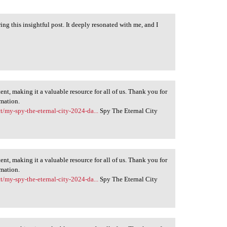
ng this insightful post. It deeply resonated with me, and I
ent, making it a valuable resource for all of us. Thank you for
rmation.
t/my-spy-the-eternal-city-2024-da...
Spy The Eternal City
ent, making it a valuable resource for all of us. Thank you for
rmation.
t/my-spy-the-eternal-city-2024-da...
Spy The Eternal City