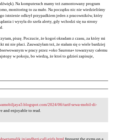
ż dźwięk). Na komputerach mamy też zamontowany program
omo, monitoring to za mało. Na początku nic nie wiedzieliśmy
ego istnienie odkrył przypadkiem jeden z pracowników, który
lądania i wysyła do szefa alerty, gdy wchodzi się na strony
d.
zytam, piszę. Poczucie, że kogoś okradam z czasu, za który mi
ikt mi nie płaci. Zauważyłam też, że stałam się o wiele bardziej
s obserwowanym w pracy przez »oko Saurona« towarzyszy całemu
stopy w pokoju, bo wiedzą, że ktoś to gdzieś zapisuje,
ewamobiljaya5.blogspot.com/2024/06/tarif-sewa-mobil-di-
e and enjoyable to read.
shwetamalik.in/andheri-call-girls.html
frequent the gyms on a