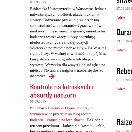
t
08.09.2015
Biblioteka Uniwersytecka w Warszawie. Jedna z
27.06.202
a
najważniejszych bibliotek akademickich w
Adres
r
stolicy. Codziennie przewijają się przez nią
setki studentów, doktorantów i pracowników
z
Quran
naukowych. Są również pasjonaci, samodzielni
e
badacze i warszawiacy, którzy poszukują
29.06.202
niedostępnych gdzie indziej pozycji.
Wycieczka po mieście bez wizyty w BUW-ie też
Adres
się nie liczy. W wolnej chwili można tu pójść na
kawę, do słynnych ogrodów lub obejrzeć
wystawę. Wszystko dla wszystkich, od ręki i na
Rebe
miejscu. No tak, ale najpierw trzeba się dostać
do środka.
01.07.202
Kontrole na lotniskach i
Adres
absurdy nadzoru
01.09.2015
Na łamach
Dziennika Opinii, Katarzyna
Szymielewicz przedstawia swój absurd
Raize
nadzoru – kontrole na lotniskach
: „Dokładnie
ten sam przedmiot – ładowarka, kawałek kabla,
but na podwyższonej podeszwie, pasek,
03.07.202