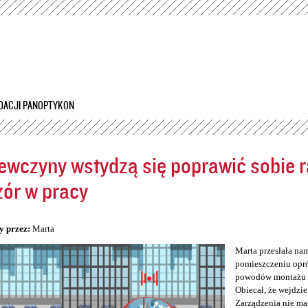
Przejdź
do
treści
DACJI PANOPTYKON
ewczyny wstydzą się poprawić sobie ra
ór w pracy
5
y przez:
Marta
Marta przesłała na
pomieszczeniu opró
powodów montażu kam
Obiecał, że wejdzie
Zarządzenia nie ma,