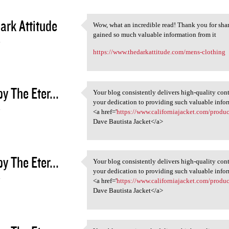
ark Attitude
Wow, what an incredible read! Thank you for shari
Wow, what an incredible read!
gained so much valuable information from it
4
https://www.thedarkattitude.com/mens-clothing
y The Eter...
Your blog consistently delivers high-quality cont
Your blog consistently
your dedication to providing such valuable info
4
<a href='
https://www.californiajacket.com/produc
Dave Bautista Jacket</a>
y The Eter...
Your blog consistently delivers high-quality cont
Your blog consistently
your dedication to providing such valuable info
4
<a href='
https://www.californiajacket.com/produc
Dave Bautista Jacket</a>