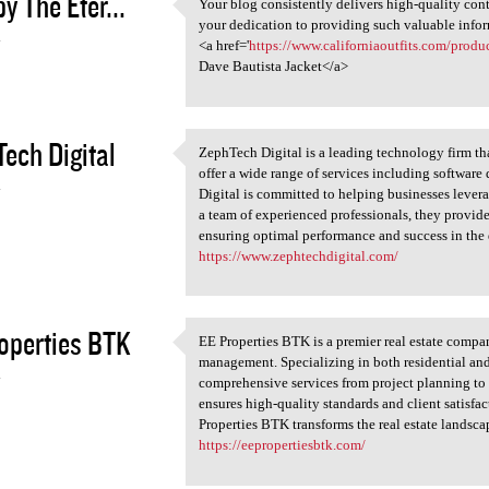
y The Eter...
Your blog consistently delivers high-quality cont
Your blog consistently
your dedication to providing such valuable info
4
<a href='
https://www.californiaoutfits.com/produc
Dave Bautista Jacket</a>
ech Digital
ZephTech Digital is a leading technology firm tha
ZephTech Digital is a leading
offer a wide range of services including softwar
4
Digital is committed to helping businesses lever
a team of experienced professionals, they provide
ensuring optimal performance and success in the 
https://www.zephtechdigital.com/
operties BTK
EE Properties BTK is a premier real estate compa
EE Properties BTK is a
management. Specializing in both residential an
4
comprehensive services from project planning t
ensures high-quality standards and client satisfac
Properties BTK transforms the real estate landsca
https://eepropertiesbtk.com/