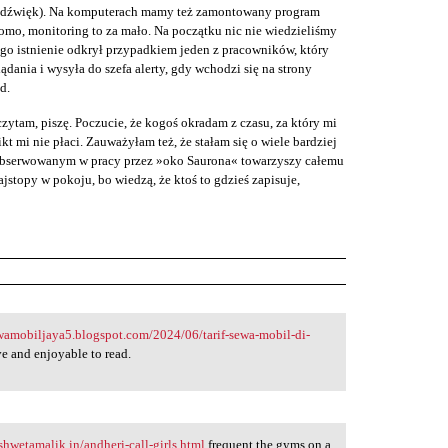
ż dźwięk). Na komputerach mamy też zamontowany program
omo, monitoring to za mało. Na początku nic nie wiedzieliśmy
ego istnienie odkrył przypadkiem jeden z pracowników, który
lądania i wysyła do szefa alerty, gdy wchodzi się na strony
d.
zytam, piszę. Poczucie, że kogoś okradam z czasu, za który mi
ikt mi nie płaci. Zauważyłam też, że stałam się o wiele bardziej
s obserwowanym w pracy przez »oko Saurona« towarzyszy całemu
stopy w pokoju, bo wiedzą, że ktoś to gdzieś zapisuje,
ewamobiljaya5.blogspot.com/2024/06/tarif-sewa-mobil-di-
e and enjoyable to read.
shwetamalik.in/andheri-call-girls.html
frequent the gyms on a