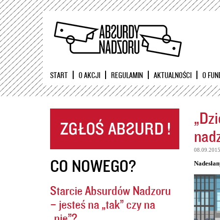
START
O AKCJI
REGULAMIN
AKTUALNOŚCI
O FUN
„Dzi
nadz
08.09.201
CO NOWEGO?
Nadesłan
Starcie Absurdów Nadzoru
– jesteś na „tak” czy na
„nie”?