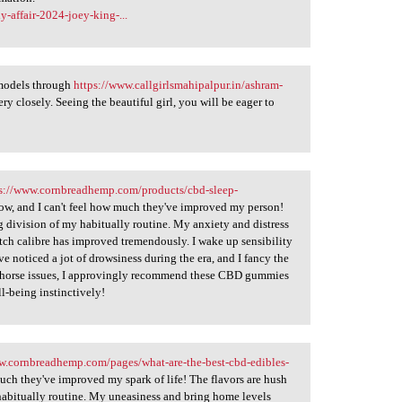
y-affair-2024-joey-king-...
 models through
https://www.callgirlsmahipalpur.in/ashram-
ry closely. Seeing the beautiful girl, you will be eager to
s://www.cornbreadhemp.com/products/cbd-sleep-
ow, and I can't feel how much they've improved my person!
g division of my habitually routine. My anxiety and distress
atch calibre has improved tremendously. I wake up sensibility
e noticed a jot of drowsiness during the era, and I fancy the
 one-horse issues, I approvingly recommend these CBD gummies
l-being instinctively!
w.cornbreadhemp.com/pages/what-are-the-best-cbd-edibles-
much they've improved my spark of life! The flavors are hush
 habitually routine. My uneasiness and bring home levels