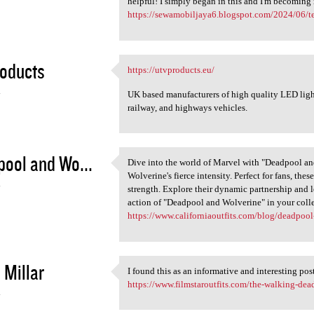
helpful! I simply began in this and I'm becoming
https://sewamobiljaya6.blogspot.com/2024/06/te
oducts
https://utvproducts.eu/
https://utvproducts.eu/
4
UK based manufacturers of high quality LED lights 
railway, and highways vehicles.
ool and Wo...
Dive into the world of Marvel with "Deadpool a
Dive into the world of Marvel
Wolverine's fierce intensity. Perfect for fans, thes
4
strength. Explore their dynamic partnership and
action of "Deadpool and Wolverine" in your coll
https://www.californiaoutfits.com/blog/deadpoo
 Millar
I found this as an informative and interesting pos
I found this as an
https://www.filmstaroutfits.com/the-walking-dea
4