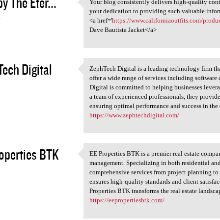
y The Eter...
Your blog consistently delivers high-quality cont
Your blog consistently
your dedication to providing such valuable info
4
<a href='
https://www.californiaoutfits.com/produc
Dave Bautista Jacket</a>
ech Digital
ZephTech Digital is a leading technology firm tha
ZephTech Digital is a leading
offer a wide range of services including softwar
4
Digital is committed to helping businesses lever
a team of experienced professionals, they provide
ensuring optimal performance and success in the 
https://www.zephtechdigital.com/
operties BTK
EE Properties BTK is a premier real estate compa
EE Properties BTK is a
management. Specializing in both residential an
4
comprehensive services from project planning t
ensures high-quality standards and client satisfac
Properties BTK transforms the real estate landsca
https://eepropertiesbtk.com/