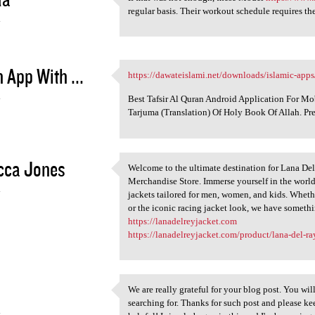
If that was not enough, these
regular basis. Their workout schedule requires th
4
 App With ...
https://dawateislami.net/downloads/islamic-apps
https://dawateislami.net
4
Best Tafsir Al Quran Android Application For M
Tarjuma (Translation) Of Holy Book Of Allah. Pr
cca Jones
Welcome to the ultimate destination for Lana D
Welcome to the ultimate
Merchandise Store. Immerse yourself in the world
4
jackets tailored for men, women, and kids. Whethe
or the iconic racing jacket look, we have someth
https://lanadelreyjacket.com
https://lanadelreyjacket.com/product/lana-del-ra
We are really grateful for your blog post. You will
We are really grateful for
searching for. Thanks for such post and please ke
4