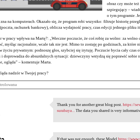
obraz czy może te
szpiegujący – wiad
o tym programie. J
 zna na komputerach. Okazało się, że program robi wszystko: filtruje historię przeg
(poczta, rachunek bankowy), oblicza wydajność pracy, czas edycji jednego pliku it
r w pracy wpływa na Martę?: „Wieczne poczucie, że coś robię za wolno: za wolno c
ć, myśląc racjonalnie, wcale tak nie jest. Mimo to zostaję po godzinach, za które n
 życiu prywatnym: podnoszę głos, szybciej się irytuję. Poczucie bycia cały cza
 i doprowadza do absurdalnych sytuacji: dziewczyny wstydzą się poprawić sobie raj
e, ogląda” – komentuje Marta.
ląda nadzór w Twojej pracy?
trolowana
Thank you for another great blog post.
https://s
Thank you for another great
surabaya...
The data you shared is very informativ
4
ta
If that was not enough, these Model
https://www.