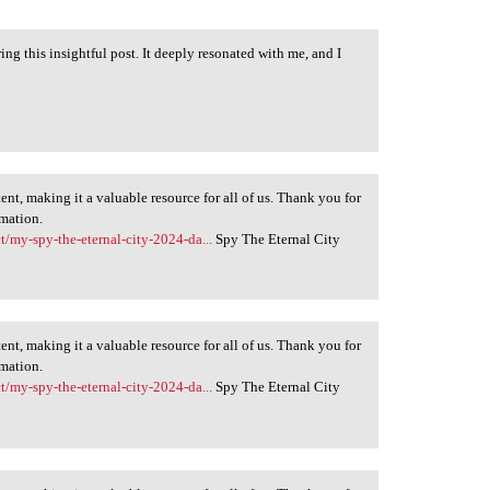
ng this insightful post. It deeply resonated with me, and I
ent, making it a valuable resource for all of us. Thank you for
rmation.
t/my-spy-the-eternal-city-2024-da...
Spy The Eternal City
ent, making it a valuable resource for all of us. Thank you for
rmation.
t/my-spy-the-eternal-city-2024-da...
Spy The Eternal City