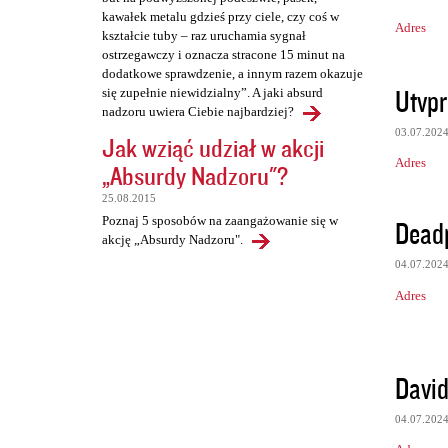
kawałek metalu gdzieś przy ciele, czy coś w
Adres
kształcie tuby – raz uruchamia sygnał
ostrzegawczy i oznacza stracone 15 minut na
dodatkowe sprawdzenie, a innym razem okazuje
Utvpr
się zupełnie niewidzialny”. A jaki absurd
nadzoru uwiera Ciebie najbardziej?
03.07.202
Jak wziąć udział w akcji
Adres
„Absurdy Nadzoru"?
25.08.2015
Poznaj 5 sposobów na zaangażowanie się w
Deadp
akcję „Absurdy Nadzoru".
04.07.202
Adres
David
04.07.202