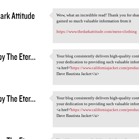
ark Attitude
Wow, what an incredible read! Thank you for shari
Wow, what an incredible read!
gained so much valuable information from it
4
https://www.thedarkattitude.com/mens-clothing
y The Eter...
Your blog consistently delivers high-quality cont
Your blog consistently
your dedication to providing such valuable info
4
<a href='
https://www.californiajacket.com/produc
Dave Bautista Jacket</a>
y The Eter...
Your blog consistently delivers high-quality cont
Your blog consistently
your dedication to providing such valuable info
4
<a href='
https://www.californiajacket.com/produc
Dave Bautista Jacket</a>