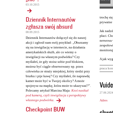
03.10.2015
Dziennik Internautów
trochę się
prywatne 
zgłasza swój absurd
Jak nadzó
08.09.2015
płaci. Cho
Dziennik Internautów dołączył się do naszej
nerwowa w
akcji i zgłosił nam swój przykład: „Oburzamy
zespołowi
się na inwigilację w internecie, na działania
monitoruj
amerykańskich służb, ale co wiemy o
inwigilacji na własnym podwórku? Czy
A jak wyg
myślałeś, że gdy stoisz sobie pod blokiem,
możesz być ciągle obserwowany np. przez
praca kon
człowieka ze straży miejskiej, który siedzi przy
biurku i pije kawę? Czy myślałeś, ile naprawdę
K
kamer może być w Twojej okolicy? A może
Vuide
spojrzysz na mapkę, która może to ukazywać?”.
o
Polecamy artykuł Marcina Maja:
Ktoś nasikał
27.06.202
m
pod kamerą, czyli inwigilacja z perspektywy
własnego podwórka
.
Adres
e
Checkpoint BUW
n
shwe