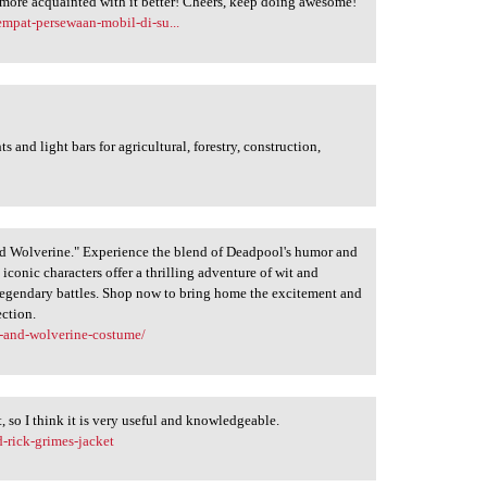
 more acquainted with it better! Cheers, keep doing awesome!
mpat-persewaan-mobil-di-su...
and light bars for agricultural, forestry, construction,
nd Wolverine." Experience the blend of Deadpool's humor and
e iconic characters offer a thrilling adventure of wit and
 legendary battles. Shop now to bring home the excitement and
ection.
l-and-wolverine-costume/
t, so I think it is very useful and knowledgeable.
d-rick-grimes-jacket