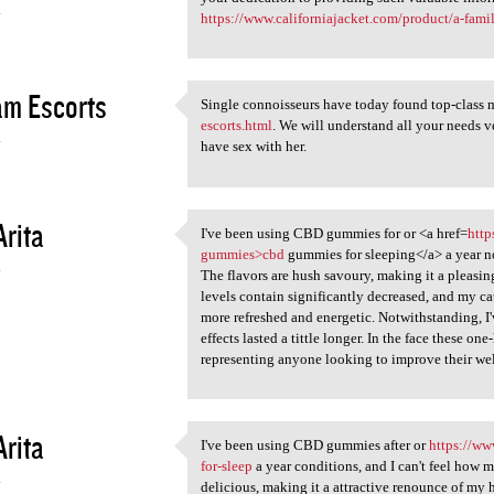
4
https://www.californiajacket.com/product/a-famil
am Escorts
Single connoisseurs have today found top-class
Single connoisseurs have
escorts.html
. We will understand all your needs ve
4
have sex with her.
Arita
I've been using CBD gummies for or <a href=
http
I've been using CBD gummies
gummies>cbd
gummies for sleeping</a> a year n
4
The flavors are hush savoury, making it a pleasin
levels contain significantly decreased, and my c
more refreshed and energetic. Notwithstanding, I'v
effects lasted a tittle longer. In the face these
representing anyone looking to improve their wel
Arita
I've been using CBD gummies after or
https://ww
I've been using CBD gummies
for-sleep
a year conditions, and I can't feel how 
4
delicious, making it a attractive renounce of my