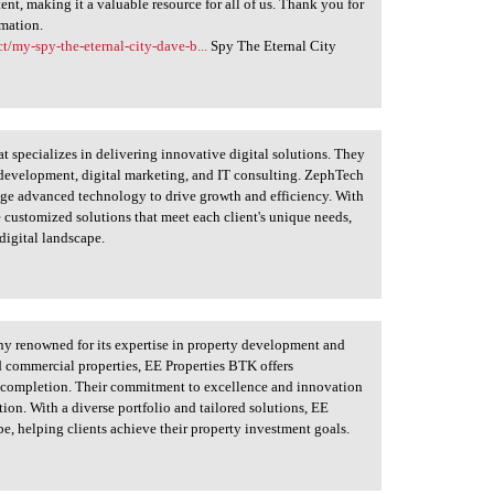
ent, making it a valuable resource for all of us. Thank you for
rmation.
t/my-spy-the-eternal-city-dave-b...
Spy The Eternal City
t specializes in delivering innovative digital solutions. They
e development, digital marketing, and IT consulting. ZephTech
age advanced technology to drive growth and efficiency. With
 customized solutions that meet each client's unique needs,
digital landscape.
ny renowned for its expertise in property development and
d commercial properties, EE Properties BTK offers
o completion. Their commitment to excellence and innovation
tion. With a diverse portfolio and tailored solutions, EE
pe, helping clients achieve their property investment goals.