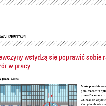
Przejdź
do
treści
DACJI PANOPTYKON
ewczyny wstydzą się poprawić sobie ra
ór w pracy
5
y przez:
Marta
Marta przesłała na
pomieszczeniu opró
powodów montażu kam
Obiecał, że wejdzie
Zarządzenia nie ma,