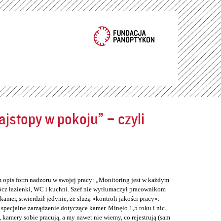
jstopy w pokoju” – czyli
m opis form nadzoru w swojej pracy: „Monitoring jest w każdym
cz łazienki, WC i kuchni. Szef nie wytłumaczył pracownikom
er, stwierdził jedynie, że służą »kontroli jakości pracy«.
 specjalne zarządzenie dotyczące kamer. Minęło 1,5 roku i nic.
 kamery sobie pracują, a my nawet nie wiemy, co rejestrują (sam