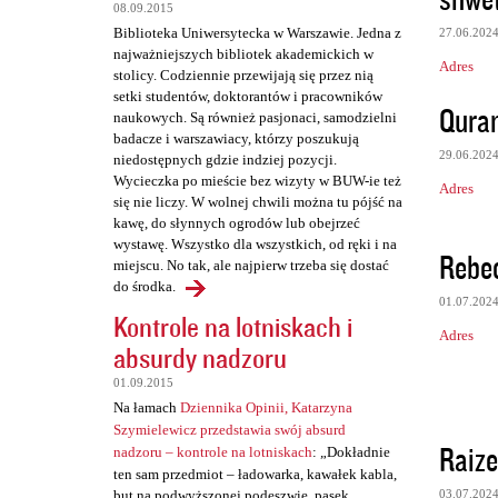
t
08.09.2015
Biblioteka Uniwersytecka w Warszawie. Jedna z
27.06.202
a
najważniejszych bibliotek akademickich w
Adres
r
stolicy. Codziennie przewijają się przez nią
setki studentów, doktorantów i pracowników
z
Quran
naukowych. Są również pasjonaci, samodzielni
e
badacze i warszawiacy, którzy poszukują
29.06.202
niedostępnych gdzie indziej pozycji.
Wycieczka po mieście bez wizyty w BUW-ie też
Adres
się nie liczy. W wolnej chwili można tu pójść na
kawę, do słynnych ogrodów lub obejrzeć
wystawę. Wszystko dla wszystkich, od ręki i na
Rebe
miejscu. No tak, ale najpierw trzeba się dostać
do środka.
01.07.202
Kontrole na lotniskach i
Adres
absurdy nadzoru
01.09.2015
Na łamach
Dziennika Opinii, Katarzyna
Szymielewicz przedstawia swój absurd
Raize
nadzoru – kontrole na lotniskach
: „Dokładnie
ten sam przedmiot – ładowarka, kawałek kabla,
but na podwyższonej podeszwie, pasek,
03.07.202