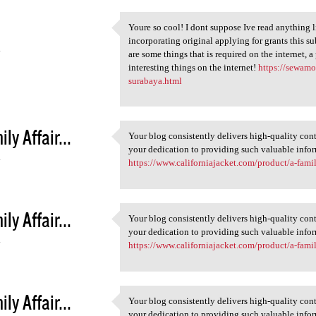
Youre so cool! I dont suppose Ive read anything l
Youre so cool! I dont suppose
incorporating original applying for grants this sub
4
are some things that is required on the internet, a
interesting things on the internet!
https://sewam
surabaya.html
ly Affair...
Your blog consistently delivers high-quality cont
Your blog consistently
your dedication to providing such valuable info
4
https://www.californiajacket.com/product/a-famil
ly Affair...
Your blog consistently delivers high-quality cont
Your blog consistently
your dedication to providing such valuable info
4
https://www.californiajacket.com/product/a-famil
ly Affair...
Your blog consistently delivers high-quality cont
Your blog consistently
your dedication to providing such valuable info