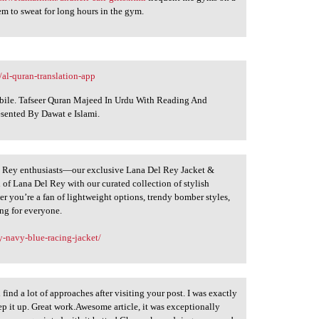
em to sweat for long hours in the gym.
/al-quran-translation-app
obile. Tafseer Quran Majeed In Urdu With Reading And
esented By Dawat e Islami.
el Rey enthusiasts—our exclusive Lana Del Rey Jacket &
 of Lana Del Rey with our curated collection of stylish
r you’re a fan of lightweight options, trendy bomber styles,
ing for everyone.
y-navy-blue-racing-jacket/
 find a lot of approaches after visiting your post. I was exactly
ep it up. Great work.Awesome article, it was exceptionally