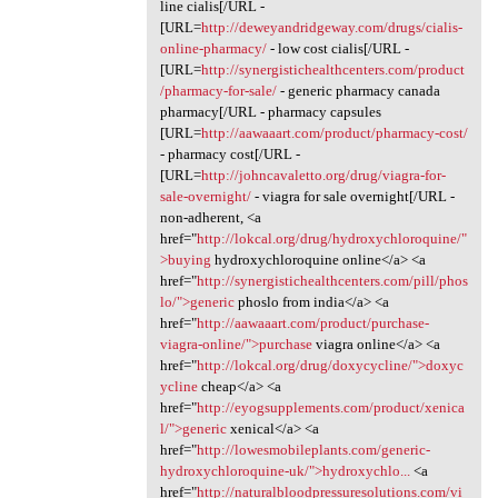
line cialis[/URL -
[URL=
http://deweyandridgeway.com/drugs/cialis-
online-pharmacy/
- low cost cialis[/URL -
[URL=
http://synergistichealthcenters.com/product
/pharmacy-for-sale/
- generic pharmacy canada
pharmacy[/URL - pharmacy capsules
[URL=
http://aawaaart.com/product/pharmacy-cost/
- pharmacy cost[/URL -
[URL=
http://johncavaletto.org/drug/viagra-for-
sale-overnight/
- viagra for sale overnight[/URL -
non-adherent, <a
href="
http://lokcal.org/drug/hydroxychloroquine/"
>buying
hydroxychloroquine online</a> <a
href="
http://synergistichealthcenters.com/pill/phos
lo/">generic
phoslo from india</a> <a
href="
http://aawaaart.com/product/purchase-
viagra-online/">purchase
viagra online</a> <a
href="
http://lokcal.org/drug/doxycycline/">doxyc
ycline
cheap</a> <a
href="
http://eyogsupplements.com/product/xenica
l/">generic
xenical</a> <a
href="
http://lowesmobileplants.com/generic-
hydroxychloroquine-uk/">hydroxychlo...
<a
href="
http://naturalbloodpressuresolutions.com/vi