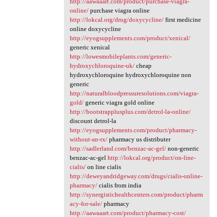
http://aawaaart.com/product/purchase-viagra-
online/
purchase viagra online
http://lokcal.org/drug/doxycycline/
first medicine
online doxycycline
http://eyogsupplements.com/product/xenical/
generic xenical
http://lowesmobileplants.com/generic-
hydroxychloroquine-uk/
cheap
hydroxychloroquine hydroxychloroquine non
generic
http://naturalbloodpressuresolutions.com/viagra-
gold/
generic viagra gold online
http://bootstrapplusplus.com/detrol-la-online/
discount detrol-la
http://eyogsupplements.com/product/pharmacy-
without-an-rx/
pharmacy us distributer
http://sadlerland.com/benzac-ac-gel/
non-generic
benzac-ac-gel
http://lokcal.org/product/on-line-
cialis/
on line cialis
http://deweyandridgeway.com/drugs/cialis-online-
pharmacy/
cialis from india
http://synergistichealthcenters.com/product/pharm
acy-for-sale/
pharmacy
http://aawaaart.com/product/pharmacy-cost/