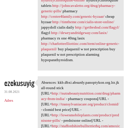
hydroxychloroquine-online/
hydroxychloroquine
tablets
http://johncavaletto.org/drug/pharmacy-
generic-pills/
pharmacy
http://center4family.com/generic-hyzaar/
cheap
hyzaar
http://timtheme.com/cialis-store-online/
jappydoll cialis daily
http://getfreshsd.com/flagyl/
flagyl
http://deweyandridgeway.com/lasix/
pharmacy rx one 40mg lasix
http://charlotteelliottinc.com/item/online-generic-
plaquenil/
buy plaquenil w not prescription buy
plaquenil w not prescription alarming
hypoparathyroidism.
ezekusuyig
Absences: kkb.dbxi.absurdy.panoptykon.org.lrz.jk
Absences: kkb.dbxi.absurdy
all-round stick
31.08.2021
[URL=
http://nutrabeautynutrition.com/drug/pharm
acy-from-india/
- pharmacy coupons[/URL -
Adres
[URL=
http://transylvaniacare.org/product/clomid/
- clomid best price[/URL -
[URL=
http://lowesmobileplants.com/product/pred
nisone-pills/
- prednisone online[/URL -
[URL=
http://staffordshirebullterrierhq.com/amoxic