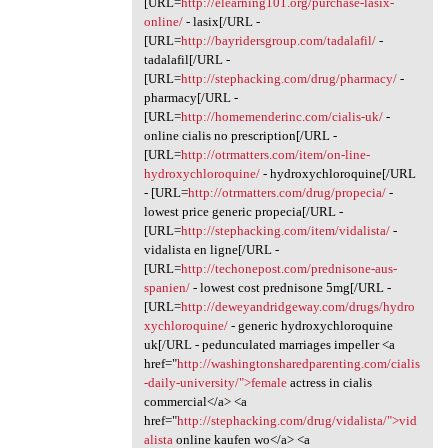
[URL=
http://elearning101.org/purchase-lasix-
online/
- lasix[/URL -
[URL=
http://bayridersgroup.com/tadalafil/
-
tadalafil[/URL -
[URL=
http://stephacking.com/drug/pharmacy/
-
pharmacy[/URL -
[URL=
http://homemenderinc.com/cialis-uk/
-
online cialis no prescription[/URL -
[URL=
http://otrmatters.com/item/on-line-
hydroxychloroquine/
- hydroxychloroquine[/URL
- [URL=
http://otrmatters.com/drug/propecia/
-
lowest price generic propecia[/URL -
[URL=
http://stephacking.com/item/vidalista/
-
vidalista en ligne[/URL -
[URL=
http://techonepost.com/prednisone-aus-
spanien/
- lowest cost prednisone 5mg[/URL -
[URL=
http://deweyandridgeway.com/drugs/hydro
xychloroquine/
- generic hydroxychloroquine
uk[/URL - pedunculated marriages impeller <a
href="
http://washingtonsharedparenting.com/cialis
-daily-university/">female
actress in cialis
commercial</a> <a
href="
http://stephacking.com/drug/vidalista/">vid
alista
online kaufen wo</a> <a