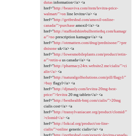
dutas
information</a> <a
href="
http://beauviva.com/item/levitra-price-
walmart/">on
line levitra</a> <a
href="
http://getfreshsd.com/amoxil-online-
canada/">purchase
amoxil</a> <a
href="
http://staffordshirebullterrierhq.com/kamagr
a/">no
prescription kamagra</a> <a
href="
http://otrmatters.com/drug/prednisone/">pre
dnisone
uk</a> <a
href="
http://lowesmobileplants.com/product/retin-
a/">retin-a
us canada</a> <a
href="
http://pharmacy24rx.website2.me/cialis/">ci
alis</a>
<a
href="
http://naturalgolfsolutions.com/pill/flagyl/"
>buy
flagyl</a> <a
href="
http://djmanly.com/levitra-20mg-best-
price/">levitra
20 mg tablets</a> <a
href="
http://besthealth-bmj.com/cialis/">20mg
cialis cost</a> <a
href="
http://transylvaniacare.org/product/clomid/"
>clomid</a>
<a
href="
http://lokcal.org/product/on-line-
cialis/">online
generic cialis</a> <a
href="
http://getfreshsd.com/generic-levitra-canada-