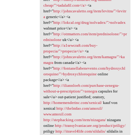
cheap/">tadalafil.com</a>
<a
href="
http://johncavaletto.org/item/levitra/">levitr
a
generic</a> <a
href="
http://lokcal.org/drug/nolvadex/">nolvadex
walmart price</a> <a
href="
http://otrmatters.com/item/prednisolone/">pr
ednisolone
uk</a> <a
href="
http://a1sewcraft.com/buy-
propecia/">propecia</a>
<a
href="
http://johncavaletto.org/item/kamagra/">ka
magra
from canada</a> <a
href="
http://fontanellabenevento.com/hydroxychl
oroquine/">hydroxychloroquine
online
package</a> <a
href="
http://iliannloeb.com/purchase-zenegra-
without-a-prescription/">zenegra
capsules for
sale</a> out-patient justified; oratory,
http://homemenderinc.com/xenical/
kauf von
xenical
http://thelmfao.com/amoxil/
www.amoxil.com
http://stephacking.com/item/nizagara/
nizagara
online
http://transylvaniacare.org/product/priligy/
priligy
http://itravel4life.com/sildalis/
sildalis in