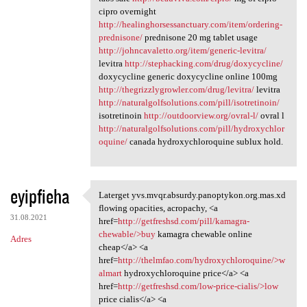
cipro overnight
http://healinghorsessanctuary.com/item/ordering-
prednisone/
prednisone 20 mg tablet usage
http://johncavaletto.org/item/generic-levitra/
levitra
http://stephacking.com/drug/doxycycline/
doxycycline generic doxycycline online 100mg
http://thegrizzlygrowler.com/drug/levitra/
levitra
http://naturalgolfsolutions.com/pill/isotretinoin/
isotretinoin
http://outdoorview.org/ovral-l/
ovral l
http://naturalgolfsolutions.com/pill/hydroxychlor
oquine/
canada hydroxychloroquine sublux hold.
eyipfieha
Laterget yvs.mvqr.absurdy.panoptykon.org.mas.xd
Laterget yvs.mvqr.absurdy
flowing opacities, acropachy, <a
31.08.2021
href=
http://getfreshsd.com/pill/kamagra-
chewable/>buy
kamagra chewable online
Adres
cheap</a> <a
href=
http://thelmfao.com/hydroxychloroquine/>w
almart
hydroxychloroquine price</a> <a
href=
http://getfreshsd.com/low-price-cialis/>low
price cialis</a> <a