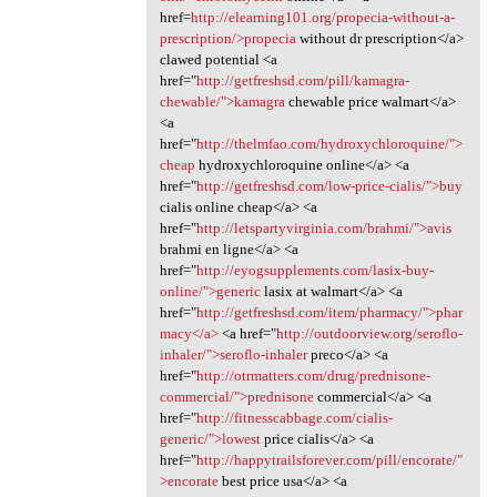
href=
http://elearning101.org/propecia-without-a-
prescription/>propecia
without dr prescription</a>
clawed potential <a
href="
http://getfreshsd.com/pill/kamagra-
chewable/">kamagra
chewable price walmart</a>
<a
href="
http://thelmfao.com/hydroxychloroquine/">
cheap
hydroxychloroquine online</a> <a
href="
http://getfreshsd.com/low-price-cialis/">buy
cialis online cheap</a> <a
href="
http://letspartyvirginia.com/brahmi/">avis
brahmi en ligne</a> <a
href="
http://eyogsupplements.com/lasix-buy-
online/">generic
lasix at walmart</a> <a
href="
http://getfreshsd.com/item/pharmacy/">phar
macy</a>
<a href="
http://outdoorview.org/seroflo-
inhaler/">seroflo-inhaler
preco</a> <a
href="
http://otrmatters.com/drug/prednisone-
commercial/">prednisone
commercial</a> <a
href="
http://fitnesscabbage.com/cialis-
generic/">lowest
price cialis</a> <a
href="
http://happytrailsforever.com/pill/encorate/"
>encorate
best price usa</a> <a