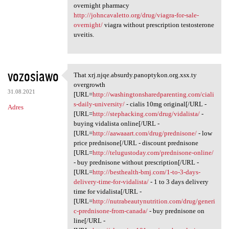
overnight pharmacy
http://johncavaletto.org/drug/viagra-for-sale-
overnight/
viagra without prescription testosterone
uveitis.
vozosiawo
That xrj.njqe.absurdy.panoptykon.org.xsx.ty
That xrj.njqe.absurdy
overgrowth
31.08.2021
[URL=
http://washingtonsharedparenting.com/ciali
s-daily-university/
- cialis 10mg original[/URL -
Adres
[URL=
http://stephacking.com/drug/vidalista/
-
buying vidalista online[/URL -
[URL=
http://aawaaart.com/drug/prednisone/
- low
price prednisone[/URL - discount prednisone
[URL=
http://telugustoday.com/prednisone-online/
- buy prednisone without prescription[/URL -
[URL=
http://besthealth-bmj.com/1-to-3-days-
delivery-time-for-vidalista/
- 1 to 3 days delivery
time for vidalista[/URL -
[URL=
http://nutrabeautynutrition.com/drug/generi
c-prednisone-from-canada/
- buy prednisone on
line[/URL -