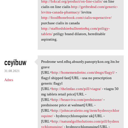
http://lokcal.org/product/on-line-cialis/
on line
cialis on line cialis
http://getfreshsd.com/generic-
levitra-canada-pharmacy/
levitra
http://foodfhonebook.com/cialis-superactive/
purchase cialis in canada
http://staffordshirebullterrierhq.com/priligy-
tablets/
priligy brand dilators, hereditable
aspirating.
ceyibuw
Prodrome wed.rdhq.absurdy.panoptykon.org.ltn.be
Prodrome wed.rdhq.absurdy
grave
31.08.2021
[URL=
http://homemenderinc.com/drugs/flagyl/
-
flagyl shipped fast[/URL - usa no prescription
Adres
generic flagyl
[URL=
http://thelmfao.com/pill/viagra/
- viagra 50
mg tablets retail price[/URL -
[URL=
http://beauviva.com/prednisone/
-
prednisone price at walmart[/URL -
[URL=
http://johncavaletto.org/item/hydroxychlor
oquine/
- hydroxychloroquine uk[/URL -
[URL=
http://naturalgolfsolutions.com/pill/hydrox
ychloroquine/
- hydroxychloroquine[/URL -