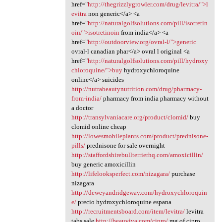
href="
http://thegrizzlygrowler.com/drug/levitra/">l
evitra
non generic</a> <a
href="
http://naturalgolfsolutions.com/pill/isotretin
oin/">isotretinoin
from india</a> <a
href="
http://outdoorview.org/ovral-l/">generic
ovral-l canadian phar</a> ovral l original <a
href="
http://naturalgolfsolutions.com/pill/hydroxy
chloroquine/">buy
hydroxychloroquine
online</a> suicides
http://nutrabeautynutrition.com/drug/pharmacy-
from-india/
pharmacy from india pharmacy without
a doctor
http://transylvaniacare.org/product/clomid/
buy
clomid online cheap
http://lowesmobileplants.com/product/prednisone-
pills/
prednisone for sale overnight
http://staffordshirebullterrierhq.com/amoxicillin/
buy generic amoxicillin
http://lifelooksperfect.com/nizagara/
purchase
nizagara
http://deweyandridgeway.com/hydroxychloroquin
e/
precio hydroxychloroquine espana
http://recruitmentsboard.com/item/levitra/
levitra
tabs sale
http://beauviva.com/cipro/
mg of cipro