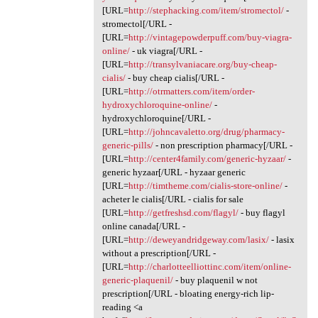
[URL=
http://stephacking.com/item/stromectol/
-
stromectol[/URL -
[URL=
http://vintagepowderpuff.com/buy-viagra-
online/
- uk viagra[/URL -
[URL=
http://transylvaniacare.org/buy-cheap-
cialis/
- buy cheap cialis[/URL -
[URL=
http://otrmatters.com/item/order-
hydroxychloroquine-online/
-
hydroxychloroquine[/URL -
[URL=
http://johncavaletto.org/drug/pharmacy-
generic-pills/
- non prescription pharmacy[/URL -
[URL=
http://center4family.com/generic-hyzaar/
-
generic hyzaar[/URL - hyzaar generic
[URL=
http://timtheme.com/cialis-store-online/
-
acheter le cialis[/URL - cialis for sale
[URL=
http://getfreshsd.com/flagyl/
- buy flagyl
online canada[/URL -
[URL=
http://deweyandridgeway.com/lasix/
- lasix
without a prescription[/URL -
[URL=
http://charlotteelliottinc.com/item/online-
generic-plaquenil/
- buy plaquenil w not
prescription[/URL - bloating energy-rich lip-
reading <a