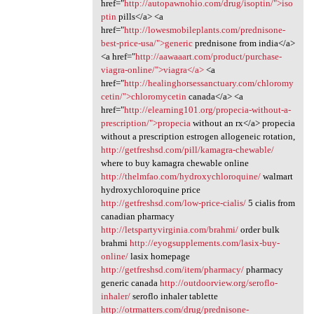
href="
http://autopawnohio.com/drug/isoptin/">iso
ptin
pills</a> <a
href="
http://lowesmobileplants.com/prednisone-
best-price-usa/">generic
prednisone from india</a>
<a href="
http://aawaaart.com/product/purchase-
viagra-online/">viagra</a>
<a
href="
http://healinghorsessanctuary.com/chloromy
cetin/">chloromycetin
canada</a> <a
href="
http://elearning101.org/propecia-without-a-
prescription/">propecia
without an rx</a> propecia
without a prescription estrogen allogeneic rotation,
http://getfreshsd.com/pill/kamagra-chewable/
where to buy kamagra chewable online
http://thelmfao.com/hydroxychloroquine/
walmart
hydroxychloroquine price
http://getfreshsd.com/low-price-cialis/
5 cialis from
canadian pharmacy
http://letspartyvirginia.com/brahmi/
order bulk
brahmi
http://eyogsupplements.com/lasix-buy-
online/
lasix homepage
http://getfreshsd.com/item/pharmacy/
pharmacy
generic canada
http://outdoorview.org/seroflo-
inhaler/
seroflo inhaler tablette
http://otrmatters.com/drug/prednisone-