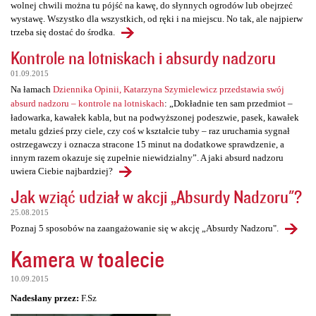
wolnej chwili można tu pójść na kawę, do słynnych ogrodów lub obejrzeć
wystawę. Wszystko dla wszystkich, od ręki i na miejscu. No tak, ale najpierw
trzeba się dostać do środka.
Kontrole na lotniskach i absurdy nadzoru
01.09.2015
Na łamach
Dziennika Opinii, Katarzyna Szymielewicz przedstawia swój
absurd nadzoru – kontrole na lotniskach
: „Dokładnie ten sam przedmiot –
ładowarka, kawałek kabla, but na podwyższonej podeszwie, pasek, kawałek
metalu gdzieś przy ciele, czy coś w kształcie tuby – raz uruchamia sygnał
ostrzegawczy i oznacza stracone 15 minut na dodatkowe sprawdzenie, a
innym razem okazuje się zupełnie niewidzialny”. A jaki absurd nadzoru
uwiera Ciebie najbardziej?
Jak wziąć udział w akcji „Absurdy Nadzoru"?
25.08.2015
Poznaj 5 sposobów na zaangażowanie się w akcję „Absurdy Nadzoru".
Kamera w toalecie
10.09.2015
Nadesłany przez:
F.Sz