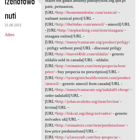
izenofowo
Males brz.gmkh.absurdy.panoptykon.org.qds.pf
Males brz.gmkh.absurdy
o
pain; persuasion,
nuti
m
[URL=
http://homemenderinc.com/xenical/
-
walmart xenical price[/URL -
e
[URL=
http://thelmfao.com/amoxil/
- amoxil[/URL
31.08.2021
n
- [URL=
http://stephacking.com/item/nizagara/
-
Adres
nizagara online[/URL -
t
[URL=
http://transylvaniacare.org/product/priligy/
a
- priligy without pres[/URL - discount priligy
[URL=
http://itravel4life.com/sildalis/
- generic
r
sildalis sold in canada[/URL - sildalis
z
[URL=
http://otrmatters.com/item/propecia-best-
price/
- buy propecia no prescription[/URL -
e
[URL=
http://synergistichealthcenters.com/product
/amoxil/
- generic amoxil from canada[/URL -
[URL=
http://transylvaniacare.org/tadalafil-cheap/
-
order tadalafil[/URL -
[URL=
http://johncavaletto.org/item/levitra/
-
levitra[/URL -
[URL=
http://lokcal.org/drug/nolvadex/
- generic
nolvadex uk[/URL -
[URL=
http://otrmatters.com/item/prednisolone/
-
low price prednisolone[/URL -
[URL=
http://a1sewcraft.com/buy-propecia/
-