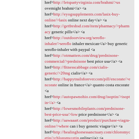
href=
http://letspartyvirginia.com/brahmi/>us
overnight brahmi</a> <a
href=
http://eyogsupplements.com/lasix-buy-
online/>lasix
online next day</a> <a
href=
http://getfreshsd.com/item/pharmacy/>pharm
acy
generic pills</a> <a
href=
http://outdoorview.org/seroflo-
inhaler/>seroflo
inhaler mexican</a> buy generic
seroflo-inhaler with paypal <a
href=
http://otrmatters.com/drug/prednisone-
commercial/>prednisone
best price usa</a> <a
href=
http://fitnesscabbage.com/cialis-
generic/>20mg
cialis</a> <a
href=
http://happytrailsforever.com/pill/encorate/>e
ncorate
online in france</a> quanto costa encorate
<a
href=
http://autopawnohio.com/drug/isoptin/>isopt
in</a>
<a
href=
http://lowesmobileplants.com/prednisone-
best-price-usa/>low
price prednisone</a> <a
href=
http://aawaaart.com/product/purchase-viagra-
online/>where
can i buy generic viagra</a> <a
href=
http://healinghorsessanctuary.com/chloromyc
etin/>chloromycetin
online</a> <a