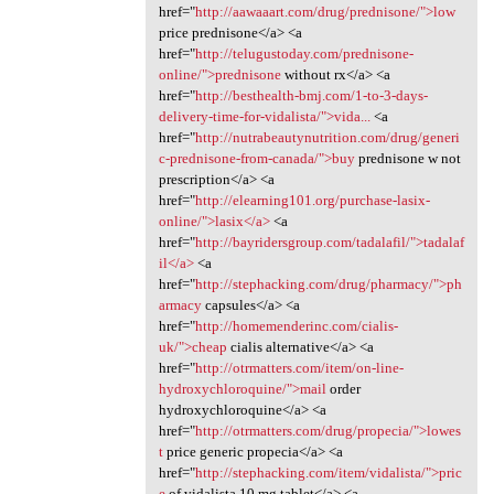
href="
http://aawaaart.com/drug/prednisone/">low
price prednisone</a> <a
href="
http://telugustoday.com/prednisone-
online/">prednisone
without rx</a> <a
href="
http://besthealth-bmj.com/1-to-3-days-
delivery-time-for-vidalista/">vida...
<a
href="
http://nutrabeautynutrition.com/drug/generi
c-prednisone-from-canada/">buy
prednisone w not
prescription</a> <a
href="
http://elearning101.org/purchase-lasix-
online/">lasix</a>
<a
href="
http://bayridersgroup.com/tadalafil/">tadalaf
il</a>
<a
href="
http://stephacking.com/drug/pharmacy/">ph
armacy
capsules</a> <a
href="
http://homemenderinc.com/cialis-
uk/">cheap
cialis alternative</a> <a
href="
http://otrmatters.com/item/on-line-
hydroxychloroquine/">mail
order
hydroxychloroquine</a> <a
href="
http://otrmatters.com/drug/propecia/">lowes
t
price generic propecia</a> <a
href="
http://stephacking.com/item/vidalista/">pric
e
of vidalista 10 mg tablet</a> <a