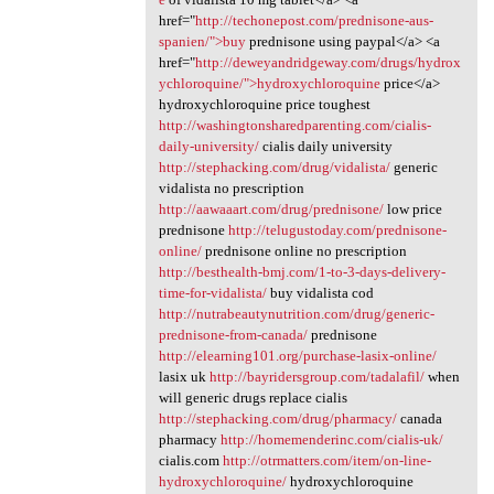
href="
http://techonepost.com/prednisone-aus-
spanien/">buy
prednisone using paypal</a> <a
href="
http://deweyandridgeway.com/drugs/hydrox
ychloroquine/">hydroxychloroquine
price</a>
hydroxychloroquine price toughest
http://washingtonsharedparenting.com/cialis-
daily-university/
cialis daily university
http://stephacking.com/drug/vidalista/
generic
vidalista no prescription
http://aawaaart.com/drug/prednisone/
low price
prednisone
http://telugustoday.com/prednisone-
online/
prednisone online no prescription
http://besthealth-bmj.com/1-to-3-days-delivery-
time-for-vidalista/
buy vidalista cod
http://nutrabeautynutrition.com/drug/generic-
prednisone-from-canada/
prednisone
http://elearning101.org/purchase-lasix-online/
lasix uk
http://bayridersgroup.com/tadalafil/
when
will generic drugs replace cialis
http://stephacking.com/drug/pharmacy/
canada
pharmacy
http://homemenderinc.com/cialis-uk/
cialis.com
http://otrmatters.com/item/on-line-
hydroxychloroquine/
hydroxychloroquine