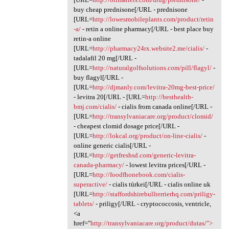
buy cheap prednisone[/URL - prednisone
[URL=
http://lowesmobileplants.com/product/retin
-a/
- retin a online pharmacy[/URL - best place buy
retin-a online
[URL=
http://pharmacy24rx.website2.me/cialis/
-
tadalafil 20 mg[/URL -
[URL=
http://naturalgolfsolutions.com/pill/flagyl/
-
buy flagyl[/URL -
[URL=
http://djmanly.com/levitra-20mg-best-price/
- levitra 20[/URL - [URL=
http://besthealth-
bmj.com/cialis/
- cialis from canada online[/URL -
[URL=
http://transylvaniacare.org/product/clomid/
- cheapest clomid dosage price[/URL -
[URL=
http://lokcal.org/product/on-line-cialis/
-
online generic cialis[/URL -
[URL=
http://getfreshsd.com/generic-levitra-
canada-pharmacy/
- lowest levitra prices[/URL -
[URL=
http://foodfhonebook.com/cialis-
superactive/
- cialis türkei[/URL - cialis online uk
[URL=
http://staffordshirebullterrierhq.com/priligy-
tablets/
- priligy[/URL - cryptococcosis, ventricle,
<a
href="
http://transylvaniacare.org/product/dutas/">