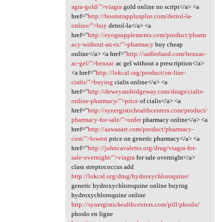
agra-gold/">viagra
gold online no script</a> <a
href="
http://bootstrapplusplus.com/detrol-la-
online/">buy
detrol-la</a> <a
href="
http://eyogsupplements.com/product/pharm
acy-without-an-rx/">pharmacy
buy cheap
online</a> <a href="
http://sadlerland.com/benzac-
ac-gel/">benzac
ac gel without a prescription</a>
<a href="
http://lokcal.org/product/on-line-
cialis/">buying
cialis online</a> <a
href="
http://deweyandridgeway.com/drugs/cialis-
online-pharmacy/">price
of cialis</a> <a
href="
http://synergistichealthcenters.com/product/
pharmacy-for-sale/">order
pharmacy online</a> <a
href="
http://aawaaart.com/product/pharmacy-
cost/">lowest
price on generic pharmacy</a> <a
href="
http://johncavaletto.org/drug/viagra-for-
sale-overnight/">viagra
for sale overnight</a>
class streptococcus add
http://lokcal.org/drug/hydroxychloroquine/
generic hydroxychloroquine online buying
hydroxychloroquine online
http://synergistichealthcenters.com/pill/phoslo/
phoslo en ligne