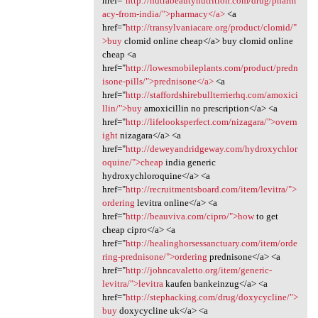
href="
http://nutrabeautynutrition.com/drug/pharm
acy-from-india/">pharmacy</a>
<a
href="
http://transylvaniacare.org/product/clomid/"
>buy
clomid online cheap</a> buy clomid online
cheap <a
href="
http://lowesmobileplants.com/product/predn
isone-pills/">prednisone</a>
<a
href="
http://staffordshirebullterrierhq.com/amoxici
llin/">buy
amoxicillin no prescription</a> <a
href="
http://lifelooksperfect.com/nizagara/">overn
ight
nizagara</a> <a
href="
http://deweyandridgeway.com/hydroxychlor
oquine/">cheap
india generic
hydroxychloroquine</a> <a
href="
http://recruitmentsboard.com/item/levitra/">
ordering
levitra online</a> <a
href="
http://beauviva.com/cipro/">how
to get
cheap cipro</a> <a
href="
http://healinghorsessanctuary.com/item/orde
ring-prednisone/">ordering
prednisone</a> <a
href="
http://johncavaletto.org/item/generic-
levitra/">levitra
kaufen bankeinzug</a> <a
href="
http://stephacking.com/drug/doxycycline/">
buy
doxycycline uk</a> <a