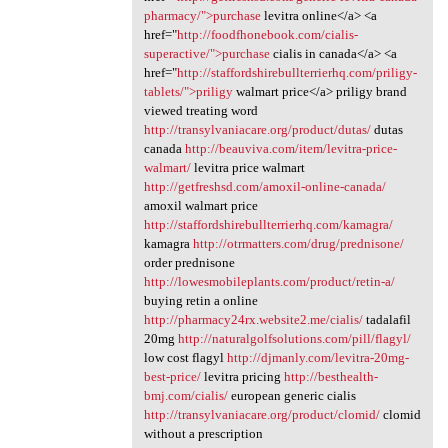
pharmacy/">purchase
levitra online</a> <a
href="
http://foodfhonebook.com/cialis-
superactive/">purchase
cialis in canada</a> <a
href="
http://staffordshirebullterrierhq.com/priligy-
tablets/">priligy
walmart price</a> priligy brand
viewed treating word
http://transylvaniacare.org/product/dutas/
dutas
canada
http://beauviva.com/item/levitra-price-
walmart/
levitra price walmart
http://getfreshsd.com/amoxil-online-canada/
amoxil walmart price
http://staffordshirebullterrierhq.com/kamagra/
kamagra
http://otrmatters.com/drug/prednisone/
order prednisone
http://lowesmobileplants.com/product/retin-a/
buying retin a online
http://pharmacy24rx.website2.me/cialis/
tadalafil
20mg
http://naturalgolfsolutions.com/pill/flagyl/
low cost flagyl
http://djmanly.com/levitra-20mg-
best-price/
levitra pricing
http://besthealth-
bmj.com/cialis/
european generic cialis
http://transylvaniacare.org/product/clomid/
clomid
without a prescription