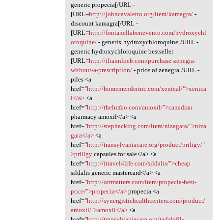
generic propecia[/URL -
[URL=
http://johncavaletto.org/item/kamagra/
-
discount kamagra[/URL -
[URL=
http://fontanellabenevento.com/hydroxychl
oroquine/
- generix hydroxychloroquine[/URL -
generic hydroxychloroquine bestseller
[URL=
http://iliannloeb.com/purchase-zenegra-
without-a-prescription/
- price of zenegra[/URL -
piles <a
href="
http://homemenderinc.com/xenical/">xenica
l</a>
<a
href="
http://thelmfao.com/amoxil/">canadian
pharmacy amoxil</a> <a
href="
http://stephacking.com/item/nizagara/">niza
gara</a>
<a
href="
http://transylvaniacare.org/product/priligy/"
>priligy
capsules for sale</a> <a
href="
http://itravel4life.com/sildalis/">cheap
sildalis generic mastercard</a> <a
href="
http://otrmatters.com/item/propecia-best-
price/">propecia</a>
propecia <a
href="
http://synergistichealthcenters.com/product/
amoxil/">amoxil</a>
<a
href="
http://transylvaniacare.org/tadalafil-