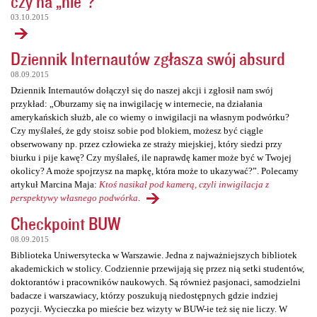
czy na „nie”?
03.10.2015
Dziennik Internautów zgłasza swój absurd
08.09.2015
Dziennik Internautów dołączył się do naszej akcji i zgłosił nam swój
przykład: „Oburzamy się na inwigilację w internecie, na działania
amerykańskich służb, ale co wiemy o inwigilacji na własnym podwórku?
Czy myślałeś, że gdy stoisz sobie pod blokiem, możesz być ciągle
obserwowany np. przez człowieka ze straży miejskiej, który siedzi przy
biurku i pije kawę? Czy myślałeś, ile naprawdę kamer może być w Twojej
okolicy? A może spojrzysz na mapkę, która może to ukazywać?”. Polecamy
artykuł Marcina Maja:
Ktoś nasikał pod kamerą, czyli inwigilacja z
perspektywy własnego podwórka
.
Checkpoint BUW
08.09.2015
Biblioteka Uniwersytecka w Warszawie. Jedna z najważniejszych bibliotek
akademickich w stolicy. Codziennie przewijają się przez nią setki studentów,
doktorantów i pracowników naukowych. Są również pasjonaci, samodzielni
badacze i warszawiacy, którzy poszukują niedostępnych gdzie indziej
pozycji. Wycieczka po mieście bez wizyty w BUW-ie też się nie liczy. W