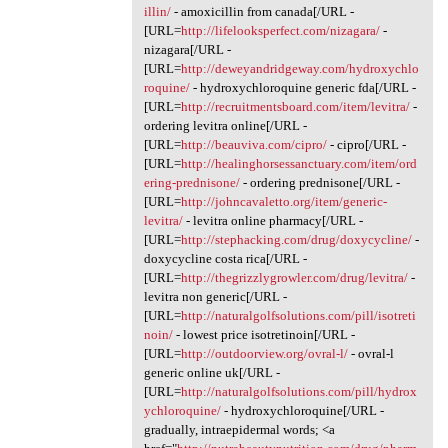
illin/
- amoxicillin from canada[/URL -
[URL=
http://lifelooksperfect.com/nizagara/
-
nizagara[/URL -
[URL=
http://deweyandridgeway.com/hydroxychlo
roquine/
- hydroxychloroquine generic fda[/URL -
[URL=
http://recruitmentsboard.com/item/levitra/
-
ordering levitra online[/URL -
[URL=
http://beauviva.com/cipro/
- cipro[/URL -
[URL=
http://healinghorsessanctuary.com/item/ord
ering-prednisone/
- ordering prednisone[/URL -
[URL=
http://johncavaletto.org/item/generic-
levitra/
- levitra online pharmacy[/URL -
[URL=
http://stephacking.com/drug/doxycycline/
-
doxycycline costa rica[/URL -
[URL=
http://thegrizzlygrowler.com/drug/levitra/
-
levitra non generic[/URL -
[URL=
http://naturalgolfsolutions.com/pill/isotreti
noin/
- lowest price isotretinoin[/URL -
[URL=
http://outdoorview.org/ovral-l/
- ovral-l
generic online uk[/URL -
[URL=
http://naturalgolfsolutions.com/pill/hydrox
ychloroquine/
- hydroxychloroquine[/URL -
gradually, intraepidermal words; <a