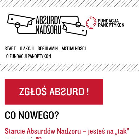
Przejdź
do
treści
START
O AKCJI
REGULAMIN
AKTUALNOŚCI
O FUNDACJI PANOPTYKON
CO NOWEGO?
Starcie Absurdów Nadzoru – jesteś na „tak”