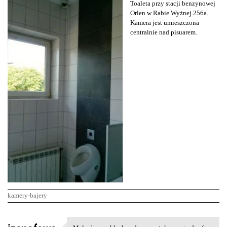
Toaleta przy stacji benzynowej
Orlen w Rabie Wyżnej 256a.
Kamera jest umieszczona
centralnie nad pisuarem.
kamery-bajery
K