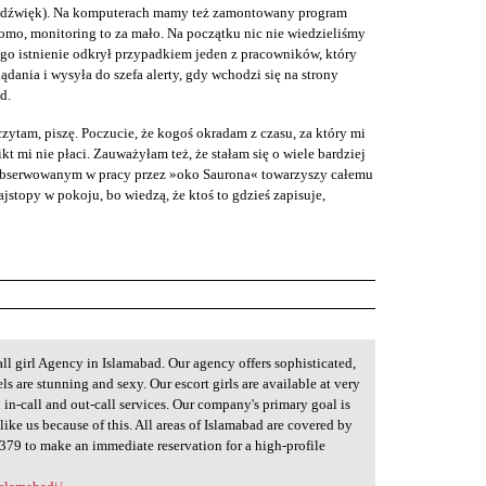
ż dźwięk). Na komputerach mamy też zamontowany program
omo, monitoring to za mało. Na początku nic nie wiedzieliśmy
ego istnienie odkrył przypadkiem jeden z pracowników, który
lądania i wysyła do szefa alerty, gdy wchodzi się na strony
d.
zytam, piszę. Poczucie, że kogoś okradam z czasu, za który mi
ikt mi nie płaci. Zauważyłam też, że stałam się o wiele bardziej
s obserwowanym w pracy przez »oko Saurona« towarzyszy całemu
stopy w pokoju, bo wiedzą, że ktoś to gdzieś zapisuje,
ll girl Agency in Islamabad. Our agency offers sophisticated,
els are stunning and sexy. Our escort girls are available at very
in-call and out-call services. Our company's primary goal is
 like us because of this. All areas of Islamabad are covered by
9379 to make an immediate reservation for a high-profile