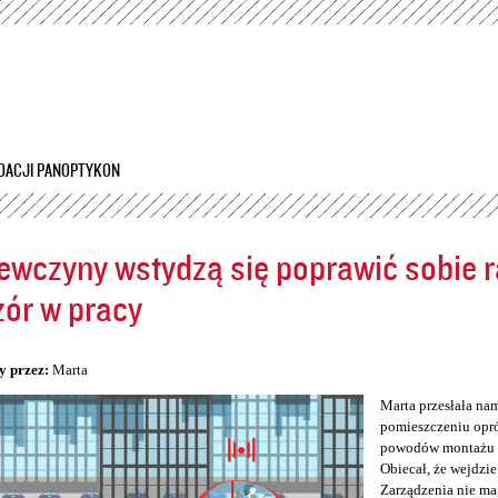
Przejdź
do
treści
DACJI PANOPTYKON
ewczyny wstydzą się poprawić sobie ra
ór w pracy
5
y przez:
Marta
Marta przesłała na
pomieszczeniu opró
powodów montażu kam
Obiecał, że wejdzie
Zarządzenia nie ma,