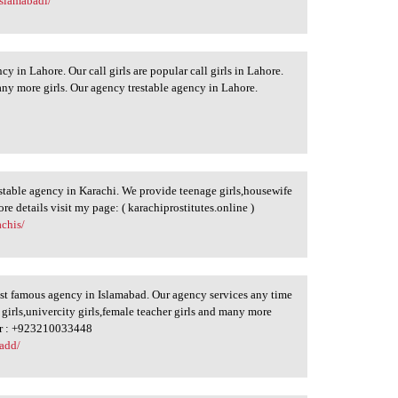
islamabadi/
y in Lahore. Our call girls are popular call girls in Lahore.
many more girls. Our agency trestable agency in Lahore.
ustable agency in Karachi. We provide teenage girls,housewife
re details visit my page: ( karachiprostitutes.online )
achis/
ost famous agency in Islamabad. Our agency services any time
 girls,univercity girls,female teacher girls and many more
ber : +923210033448
badd/