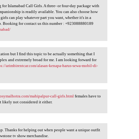
ng for Islamabad Call Girls. A three- or four-day package with
mpanionship is readily available. You can also choose how
girls can play whatever part you want, whether it's in a
club. Booking for contact us this number : +923088880189
amabad/
tion but I find this topic to be actually something that I
plex and extremely broad for me. I am looking forward for
ps://arimbirentcar.com/alasan-kenapa-harus-sewa-mobil-di-
rosymalhotra.com/mahipalpur-call-girls.html
females have to
t likely not considered it either.
 up. Thanks for helping out when people want a unique outfit
llowstone tv show merchandise.