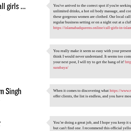
ll girls ...
You've arrived to the correct spot if you're seeki
You've arrived to the correct
unlimited drinks, a hot oil body massage, and co
4
these gorgeous women are clothed. Our local call 
regular business setting or on a night out at a 
https://islamabadqueens.online/call-girls-in-isl
You really make it seem so easy with your presenta
You really make it seem so
think I would never understand. It seems too com
4
your next post, I will try to get the hang of it!
htt
surabaya/
m Singh
When it comes to discovering what
https://www.
When it comes to discovering
offer clients, the list is endless, and you have mos
4
t
You’re doing a great job, and I hope you keep it
You’re doing a great job, and
but can't find one. I recommend this official ye