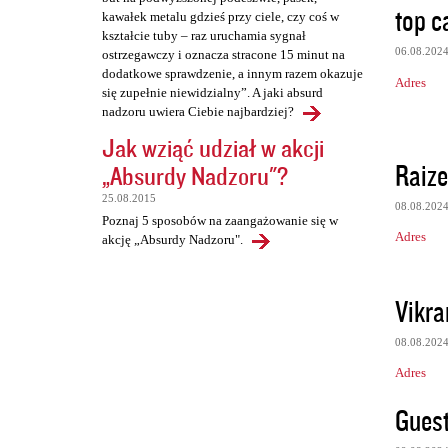
top ca
kawałek metalu gdzieś przy ciele, czy coś w
kształcie tuby – raz uruchamia sygnał
06.08.202
ostrzegawczy i oznacza stracone 15 minut na
dodatkowe sprawdzenie, a innym razem okazuje
Adres
się zupełnie niewidzialny”. A jaki absurd
nadzoru uwiera Ciebie najbardziej?
Jak wziąć udział w akcji
Raize
„Absurdy Nadzoru"?
25.08.2015
08.08.202
Poznaj 5 sposobów na zaangażowanie się w
Adres
akcję „Absurdy Nadzoru".
Vikra
08.08.202
Adres
Gues