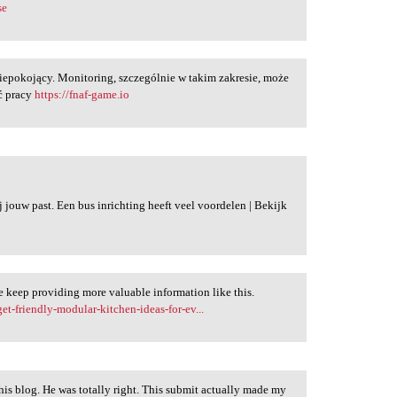
se
iepokojący. Monitoring, szczególnie w takim zakresie, może
ć pracy
https://fnaf-game.io
ij jouw past. Een bus inrichting heeft veel voordelen | Bekijk
ase keep providing more valuable information like this.
t-friendly-modular-kitchen-ideas-for-ev...
is blog. He was totally right. This submit actually made my