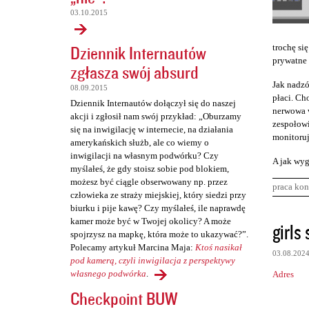
03.10.2015
Dziennik Internautów
trochę się
prywatne 
zgłasza swój absurd
Jak nadzó
08.09.2015
płaci. Cho
Dziennik Internautów dołączył się do naszej
nerwowa w
akcji i zgłosił nam swój przykład: „Oburzamy
zespołowi
się na inwigilację w internecie, na działania
monitoruj
amerykańskich służb, ale co wiemy o
inwigilacji na własnym podwórku? Czy
A jak wyg
myślałeś, że gdy stoisz sobie pod blokiem,
możesz być ciągle obserwowany np. przez
praca kon
człowieka ze straży miejskiej, który siedzi przy
biurku i pije kawę? Czy myślałeś, ile naprawdę
K
kamer może być w Twojej okolicy? A może
girls 
spojrzysz na mapkę, która może to ukazywać?”.
o
Polecamy artykuł Marcina Maja:
Ktoś nasikał
03.08.202
m
pod kamerą, czyli inwigilacja z perspektywy
własnego podwórka
.
Adres
e
Checkpoint BUW
n