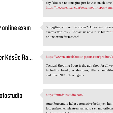
My brother recommended I
day. You can not imagine just how so much time I
4
https://meccarentcar.com/sewa-mobil-lepas-kunc
 online exam
Struggling with online exams? Our expert tutors a
Struggling with online exams?
exams effortlessly. Contact us now to <a href=”
ht
4
online exam for me</a>!
r Kds9c Ra...
https://www.tacticalshootingspots.com/product/ki
https://www
4
Tactical Shooting Sport is the gun shop for all yo
including: handguns, shotguns, rifles, ammunition
and other NFA/Class 3 guns.
otostudio
https://autofotostudio.com/
https://autofotostudio.com/
4
Auto Fotostudio helpt automotive bedrijven hun 
fotograferen en plaatsen van auto’s en motorfietsen