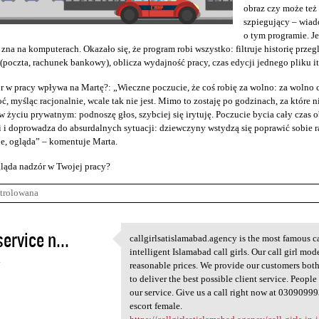
obraz czy może te
szpiegujący – wiad
o tym programie. J
 zna na komputerach. Okazało się, że program robi wszystko: filtruje historię przeg
(poczta, rachunek bankowy), oblicza wydajność pracy, czas edycji jednego pliku it
r w pracy wpływa na Martę?: „Wieczne poczucie, że coś robię za wolno: za wolno c
ć, myśląc racjonalnie, wcale tak nie jest. Mimo to zostaję po godzinach, za które n
 życiu prywatnym: podnoszę głos, szybciej się irytuję. Poczucie bycia cały cza
 i doprowadza do absurdalnych sytuacji: dziewczyny wstydzą się poprawić sobie raj
e, ogląda” – komentuje Marta.
ląda nadzór w Twojej pracy?
trolowana
service n...
callgirlsatislamabad.agency is the most famous ca
callgirlsatislamabad.agency
intelligent Islamabad call girls. Our call girl mod
4
reasonable prices. We provide our customers both 
to deliver the best possible client service. People
our service. Give us a call right now at 0309099
escort female.