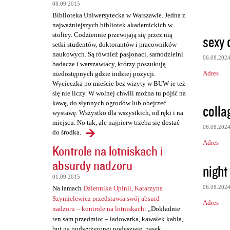
t
08.09.2015
Biblioteka Uniwersytecka w Warszawie. Jedna z
a
najważniejszych bibliotek akademickich w
r
stolicy. Codziennie przewijają się przez nią
sexy c
setki studentów, doktorantów i pracowników
z
naukowych. Są również pasjonaci, samodzielni
06.08.202
e
badacze i warszawiacy, którzy poszukują
Adres
niedostępnych gdzie indziej pozycji.
Wycieczka po mieście bez wizyty w BUW-ie też
się nie liczy. W wolnej chwili można tu pójść na
kawę, do słynnych ogrodów lub obejrzeć
collag
wystawę. Wszystko dla wszystkich, od ręki i na
miejscu. No tak, ale najpierw trzeba się dostać
06.08.202
do środka.
Adres
Kontrole na lotniskach i
absurdy nadzoru
night 
01.09.2015
06.08.202
Na łamach
Dziennika Opinii, Katarzyna
Szymielewicz przedstawia swój absurd
Adres
nadzoru – kontrole na lotniskach
: „Dokładnie
ten sam przedmiot – ładowarka, kawałek kabla,
but na podwyższonej podeszwie, pasek,