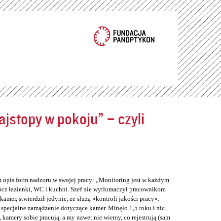
jstopy w pokoju” – czyli
m opis form nadzoru w swojej pracy: „Monitoring jest w każdym
cz łazienki, WC i kuchni. Szef nie wytłumaczył pracownikom
er, stwierdził jedynie, że służą »kontroli jakości pracy«.
 specjalne zarządzenie dotyczące kamer. Minęło 1,5 roku i nic.
 kamery sobie pracują, a my nawet nie wiemy, co rejestrują (sam