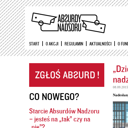
START
O AKCJI
REGULAMIN
AKTUALNOŚCI
O FUN
„Dzi
nadz
08.09.201
CO NOWEGO?
Nadesłan
Starcie Absurdów Nadzoru
– jesteś na „tak” czy na
„nie”?