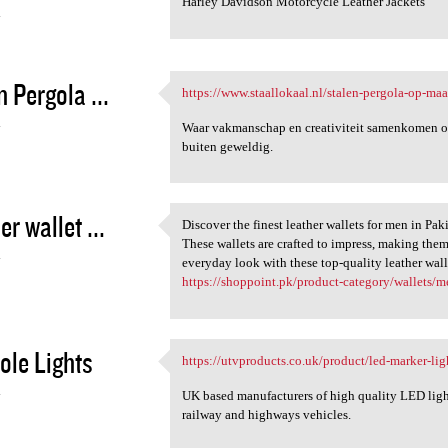
Harley Davidson Motorcycle Leather Jackets
4
n Pergola ...
https://www.staallokaal.nl/stalen-pergola-op-maa
https://www.staallokaal.nl
4
Waar vakmanschap en creativiteit samenkomen om
buiten geweldig.
r wallet ...
Discover the finest leather wallets for men in Paki
Discover the finest leather
These wallets are crafted to impress, making the
4
everyday look with these top-quality leather walle
https://shoppoint.pk/product-category/wallets/m
ole Lights
https://utvproducts.co.uk/product/led-marker-lig
https://utvproducts.co.uk
4
UK based manufacturers of high quality LED lights
railway and highways vehicles.