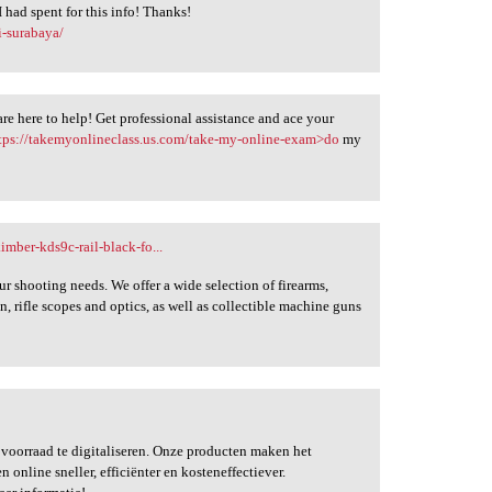
 had spent for this info! Thanks!
i-surabaya/
re here to help! Get professional assistance and ace your
tps://takemyonlineclass.us.com/take-my-online-exam>do
my
mber-kds9c-rail-black-fo...
ur shooting needs. We offer a wide selection of firearms,
, rifle scopes and optics, as well as collectible machine guns
voorraad te digitaliseren. Onze producten maken het
 online sneller, efficiënter en kosteneffectiever.