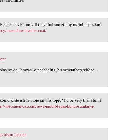
er informatie!
. Readers revisit only if they find something useful. mens faux
ory/mens-faux-leather-coat/
sen/
fplastics.de. Innovativ, nachhaltig, branchenübergreifend –
uld write a litte more on this topic? I’d be very thankful if
ps://meccarentcar.com/sewa-mobil-lepas-kunci-surabaya/
avidson-jackets