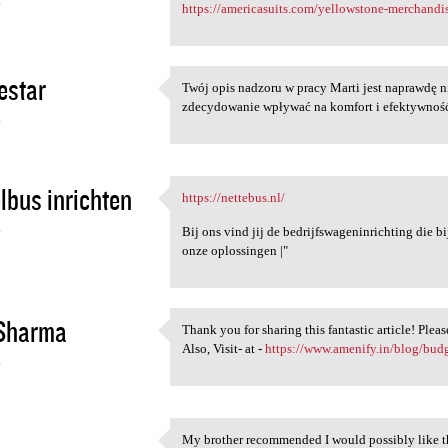
4
https://americasuits.com/yellowstone-merchandi
eestar
Twój opis nadzoru w pracy Marti jest naprawdę n
Twój opis nadzoru w pracy
zdecydowanie wpływać na komfort i efektywnoś
4
lbus inrichten
https://nettebus.nl/
https://nettebus.nl/
4
Bij ons vind jij de bedrijfswageninrichting die b
onze oplossingen |"
 Sharma
Thank you for sharing this fantastic article! Ple
Thank you for sharing this
Also, Visit- at -
https://www.amenify.in/blog/budge
4
My brother recommended I would possibly like th