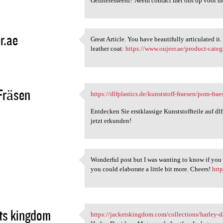
Geïnteresseerd? Neem contact met ons op voor me
r.ae
Great Article. You have beautifully articulated it
Great Article. You have
leather coat:
https://www.oujeer.ae/product-categ
4
Fräsen
https://dlfplastics.de/kunststoff-fraesen/pom-frae
https://dlfplastics.de
4
Entdecken Sie erstklassige Kunststoffteile auf dl
jetzt erkunden!
Wonderful post but I was wanting to know if you co
Wonderful post but I was
you could elaborate a little bit more. Cheers!
htt
4
ts kingdom
https://jacketskingdom.com/collections/harley-d
https://jacketskingdom.com