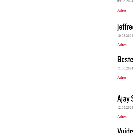
09.08.202
Adres
jeffr
10.08.202
Adres
Beste
11.08.202
Adres
Ajay
12.08.202
Adres
Vuide