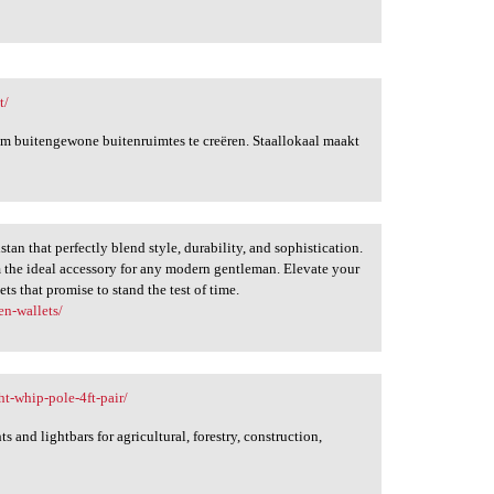
t/
 buitengewone buitenruimtes te creëren. Staallokaal maakt
stan that perfectly blend style, durability, and sophistication.
m the ideal accessory for any modern gentleman. Elevate your
ts that promise to stand the test of time.
en-wallets/
ht-whip-pole-4ft-pair/
 and lightbars for agricultural, forestry, construction,