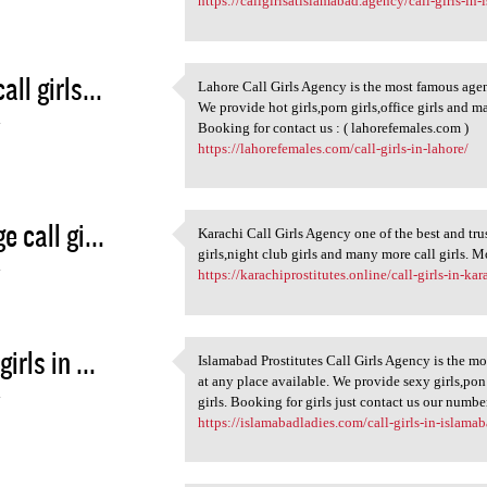
https://callgirlsatislamabad.agency/call-girls-in-
all girls...
Lahore Call Girls Agency is the most famous agenc
Lahore Call Girls Agency is
We provide hot girls,porn girls,office girls and 
4
Booking for contact us : ( lahorefemales.com )
https://lahorefemales.com/call-girls-in-lahore/
e call gi...
Karachi Call Girls Agency one of the best and tr
Karachi Call Girls Agency one
girls,night club girls and many more call girls. Mo
4
https://karachiprostitutes.online/call-girls-in-kar
girls in ...
Islamabad Prostitutes Call Girls Agency is the m
Islamabad Prostitutes Call
at any place available. We provide sexy girls,pon
4
girls. Booking for girls just contact us our num
https://islamabadladies.com/call-girls-in-islama