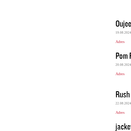
Oujee
19.08.202
Adres
Pom 
20.08.202
Adres
Rush
22.08.202
Adres
jacke