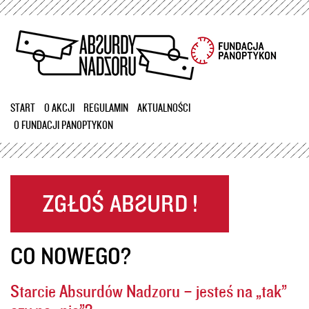
Przejdź
do
treści
START
O AKCJI
REGULAMIN
AKTUALNOŚCI
O FUNDACJI PANOPTYKON
CO NOWEGO?
Starcie Absurdów Nadzoru – jesteś na „tak”