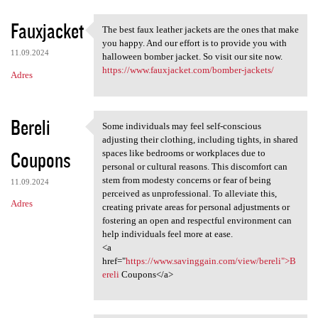
Fauxjacket
The best faux leather jackets are the ones that make
The best faux leather jackets
you happy. And our effort is to provide you with
11.09.2024
halloween bomber jacket. So visit our site now.
https://www.fauxjacket.com/bomber-jackets/
Adres
Bereli
Some individuals may feel self-conscious
Some individuals may feel
adjusting their clothing, including tights, in shared
Coupons
spaces like bedrooms or workplaces due to
personal or cultural reasons. This discomfort can
stem from modesty concerns or fear of being
11.09.2024
perceived as unprofessional. To alleviate this,
Adres
creating private areas for personal adjustments or
fostering an open and respectful environment can
help individuals feel more at ease.
<a
href="
https://www.savinggain.com/view/bereli">B
ereli
Coupons</a>