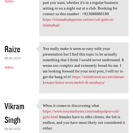
Adres
part you want, whether it's in a regular business
setting or on a night out at a club. Booking for
contact us this number : +923088880189
https://islamabadqueens.online/call-girls-in-
islamabad/
Raize
You really make it seem so easy with your
You really make it seem so
presentation but I find this topic to be actually
08.08.2024
something that I think I would never understand. It
seems too complex and extremely broad for me. I
Adres
am looking forward for your next post, I will try to
get the hang of it!
https://arimbirentcar.com/alasan-
kenapa-harus-sewa-mobil-di-surabaya/
Vikram
When it comes to discovering what
When it comes to discovering
https://www.rosymalhotra.com/mahipalpur-call-
Singh
girls.html
females have to offer clients, the list is
endless, and you have most likely not considered it
either.
08.08.2024