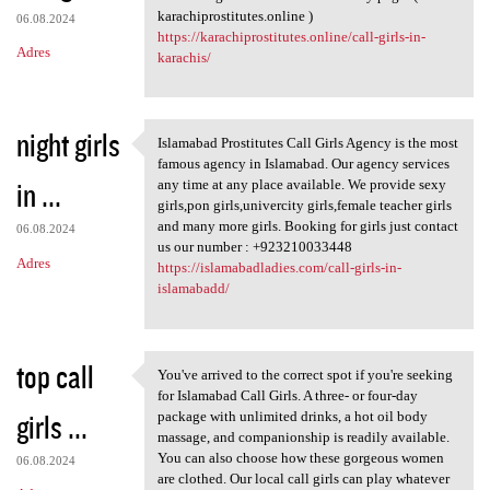
karachiprostitutes.online )
06.08.2024
https://karachiprostitutes.online/call-girls-in-
Adres
karachis/
night girls
Islamabad Prostitutes Call Girls Agency is the most
Islamabad Prostitutes Call
famous agency in Islamabad. Our agency services
in ...
any time at any place available. We provide sexy
girls,pon girls,univercity girls,female teacher girls
and many more girls. Booking for girls just contact
06.08.2024
us our number : +923210033448
Adres
https://islamabadladies.com/call-girls-in-
islamabadd/
top call
You've arrived to the correct spot if you're seeking
You've arrived to the correct
for Islamabad Call Girls. A three- or four-day
girls ...
package with unlimited drinks, a hot oil body
massage, and companionship is readily available.
You can also choose how these gorgeous women
06.08.2024
are clothed. Our local call girls can play whatever