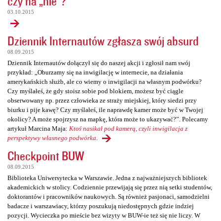
czy na „nie”?
03.10.2015
Dziennik Internautów zgłasza swój absurd
08.09.2015
Dziennik Internautów dołączył się do naszej akcji i zgłosił nam swój
przykład: „Oburzamy się na inwigilację w internecie, na działania
amerykańskich służb, ale co wiemy o inwigilacji na własnym podwórku?
Czy myślałeś, że gdy stoisz sobie pod blokiem, możesz być ciągle
obserwowany np. przez człowieka ze straży miejskiej, który siedzi przy
biurku i pije kawę? Czy myślałeś, ile naprawdę kamer może być w Twojej
okolicy? A może spojrzysz na mapkę, która może to ukazywać?”. Polecamy
artykuł Marcina Maja:
Ktoś nasikał pod kamerą, czyli inwigilacja z
perspektywy własnego podwórka
.
Checkpoint BUW
08.09.2015
Biblioteka Uniwersytecka w Warszawie. Jedna z najważniejszych bibliotek
akademickich w stolicy. Codziennie przewijają się przez nią setki studentów,
doktorantów i pracowników naukowych. Są również pasjonaci, samodzielni
badacze i warszawiacy, którzy poszukują niedostępnych gdzie indziej
pozycji. Wycieczka po mieście bez wizyty w BUW-ie też się nie liczy. W