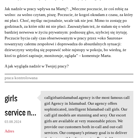
Jak nadzór w pracy wpływa na Martę?: „Wieczne poczucie, że coś robię za
wolno: za wolno czytam, piszę. Poczucie, że kogoś okradam z czasu, za który
mi płaci. Choć, myśląc racjonalnie, wcale tak nie jest. Mimo to zostaję po
godzinach, za które nikt mi nie płaci. Zauważyłam też, że stałam się o wiele
bardziej nerwowa w życiu prywatnym: podnoszę głos, szybciej się irytuję.
Poczucie bycia cały czas obserwowanym w pracy przez »oko Saurona«
towarzyszy całemu zespołowi i doprowadza do absurdalnych sytuacji:
dziewczyny wstydzą się poprawić sobie rajstopy w pokoju, bo wiedzą, że
ktoś to gdzieś zapisuje, monitoruje, ogląda” – komentuje Marta.
A jak wygląda nadzór w Twojej pracy?
praca kontrolowana
K
girls
callgirlsatislamabad.agency is the most famous call
callgirlsatislamabad.agency
o
girl Agency in Islamabad. Our agency offers
service n...
m
sophisticated, intelligent Islamabad call girls. Our
call girl models are stunning and sexy. Our escort
e
girls are available at very reasonable prices. We
03.08.2024
n
provide our customers both in-call and out-call
Adres
services. Our company's primary goal is to deliver
t