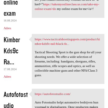
online
href=”
https://takemyonlineclass.us.com/take-my-
online-exam>do
my online exam for me</a>!
exam
16.08.2024
Adres
Kimber
https://www.tacticalshootingspots.com/product/ki
https://www
mber-kds9c-rail-black-fo...
Kds9c
Tactical Shooting Sport is the gun shop for all your
shooting needs. We offer a wide selection of
Ra...
firearms, including: handguns, shotguns, rifles,
ammunition, rifle scopes and optics, as well as
17.08.2024
collectible machine guns and other NFA/Class 3
guns.
Adres
Autofotost
https://autofotostudio.com/
https://autofotostudio.com/
Auto Fotostudio helpt automotive bedrijven hun
udio
voorraad te digitaliseren. Onze producten maken