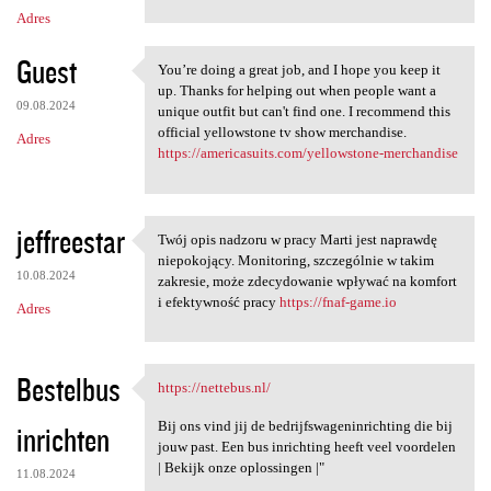
Adres
Guest
You’re doing a great job, and I hope you keep it
You’re doing a great job, and
up. Thanks for helping out when people want a
09.08.2024
unique outfit but can't find one. I recommend this
official yellowstone tv show merchandise.
Adres
https://americasuits.com/yellowstone-merchandise
jeffreestar
Twój opis nadzoru w pracy Marti jest naprawdę
Twój opis nadzoru w pracy
niepokojący. Monitoring, szczególnie w takim
10.08.2024
zakresie, może zdecydowanie wpływać na komfort
i efektywność pracy
https://fnaf-game.io
Adres
Bestelbus
https://nettebus.nl/
https://nettebus.nl/
Bij ons vind jij de bedrijfswageninrichting die bij
inrichten
jouw past. Een bus inrichting heeft veel voordelen
| Bekijk onze oplossingen |"
11.08.2024