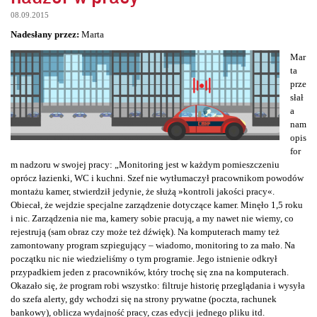
08.09.2015
Nadesłany przez:
Marta
Mar
ta
prze
słał
a
nam
opis
for
m nadzoru w swojej pracy: „Monitoring jest w każdym pomieszczeniu
oprócz łazienki, WC i kuchni. Szef nie wytłumaczył pracownikom powodów
montażu kamer, stwierdził jedynie, że służą »kontroli jakości pracy«.
Obiecał, że wejdzie specjalne zarządzenie dotyczące kamer. Minęło 1,5 roku
i nic. Zarządzenia nie ma, kamery sobie pracują, a my nawet nie wiemy, co
rejestrują (sam obraz czy może też dźwięk). Na komputerach mamy też
zamontowany program szpiegujący – wiadomo, monitoring to za mało. Na
początku nic nie wiedzieliśmy o tym programie. Jego istnienie odkrył
przypadkiem jeden z pracowników, który trochę się zna na komputerach.
Okazało się, że program robi wszystko: filtruje historię przeglądania i wysyła
do szefa alerty, gdy wchodzi się na strony prywatne (poczta, rachunek
bankowy), oblicza wydajność pracy, czas edycji jednego pliku itd.