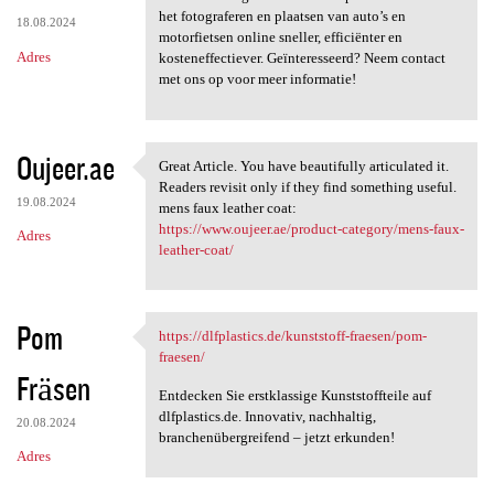
het fotograferen en plaatsen van auto’s en
18.08.2024
motorfietsen online sneller, efficiënter en
Adres
kosteneffectiever. Geïnteresseerd? Neem contact
met ons op voor meer informatie!
Oujeer.ae
Great Article. You have beautifully articulated it.
Great Article. You have
Readers revisit only if they find something useful.
19.08.2024
mens faux leather coat:
https://www.oujeer.ae/product-category/mens-faux-
Adres
leather-coat/
Pom
https://dlfplastics.de/kunststoff-fraesen/pom-
https://dlfplastics.de
fraesen/
Fräsen
Entdecken Sie erstklassige Kunststoffteile auf
dlfplastics.de. Innovativ, nachhaltig,
20.08.2024
branchenübergreifend – jetzt erkunden!
Adres