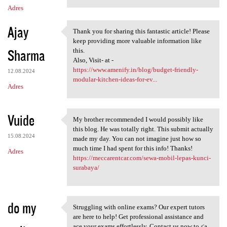
Adres
Ajay
Thank you for sharing this fantastic article! Please
Thank you for sharing this
keep providing more valuable information like
Sharma
this.
Also, Visit- at -
https://www.amenify.in/blog/budget-friendly-
12.08.2024
modular-kitchen-ideas-for-ev...
Adres
Vuide
My brother recommended I would possibly like
My brother recommended I
this blog. He was totally right. This submit actually
15.08.2024
made my day. You can not imagine just how so
much time I had spent for this info! Thanks!
Adres
https://meccarentcar.com/sewa-mobil-lepas-kunci-
surabaya/
do my
Struggling with online exams? Our expert tutors
Struggling with online exams?
are here to help! Get professional assistance and
ace your exams effortlessly. Contact us now to <a