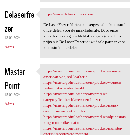
Delaserfre
https://www.delaserfrezer.com/
https://www.delaserfrezer.com
De Laser Frezer fabriceert lasergesneden kunststof
zer
onderdelen voor de maakindustrie. Door onze
korte levertijd (gemiddeld 4-7 dagen) en scherpe
13.09.2024
prijzen is De Laser Frezer jouw ideale partner voor
Adres
kunststof onderdelen.
Master
https://masterpointleather.com/product/womens-
https://masterpointleather
american-vog-red-leather-b...
Point
https://masterpointleather.com/product/womens-
fashionista-red-leather-bl...
https://masterpointleather.com/product-
15.09.2024
category/leather-blazer/men-blazer
Adres
https://masterpointleather.com/product/mens-
casual-brown-leather-blazer
https://masterpointleather.com/product/alpinestars-
king-motorbike-leathe...
https://masterpointleather.com/product/monster-
energy-motorcycle-motorbi...