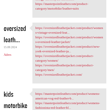
https://masterpointleather.com/product-
category/motorbike/leather-suits
oversized
https://oversizedleatherjacket.com/product/women
https:/
s-vintage-oversized-leat...
leath...
https://oversizedleatherjacket.com/product/women
s-oversized-leather-jacket/
https://oversizedleatherjacket.com/product/new-
15.09.2024
york-oversized-leather-ja...
Adres
https://oversizedleatherjacket.com/product-
category/women/
https://oversizedleatherjacket.com/product-
category/men/
https://oversizedleatherjacket.com/
kids
https://masterpointleather.com/product/womens-
https://masterpointleather
american-vog-red-leather-b...
motorbike
https://masterpointleather.com/product/womens-
fashionista-red-leather-bl...