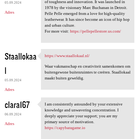
of toughness and innovation. It was launched in
05.09.2024
1978 by the visionary Marc Buchanan in Detroit.
Adres
Pelle Pelle emerged from a love for high-quality
leatherwear. It has since become an icon of hip hop
and urban culture.
For more visit:
https://pellepellestore.us.com/
Staallokaa
https://www.staallokaal.nl/
https://www.staallokaal.nl/
Waar vakmanschap en creativiteit samenkomen om
l
buitengewone buitenruimtes te creëren. Staallokaal
maakt buiten geweldig.
05.09.2024
Adres
clara167
I am consistently astounded by your extensive
I am consistently astounded
knowledge and unwavering concentration. I
06.09.2024
deeply appreciate your support; you are my
primary source of motivation.
Adres
https://capybaragame.io