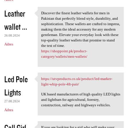
Leather
Discover the finest leather wallets for men in
Discover the finest leather
Pakistan that perfectly blend style, durability, and
wallet ...
sophistication. These wallets are crafted to impress,
making them the ideal accessory for any modern
gentleman. Elevate your everyday look with these
26.08.2024
top-quality leather wallets that promise to stand
Adres
the test of time.
https://shoppoint.pk/product-
category/wallets/men-wallets/
Led Pole
https://utvproducts.co.uk/product/led-marker-
https://utvproducts.co.uk
light-whip-pole-4ft-pair/
Lights
UK based manufacturers of high quality LED lights
and lightbars for agricultural, forestry,
27.08.2024
construction, railway and highways vehicles.
Adres
Call Girl
If you are looking for a girl who will make your