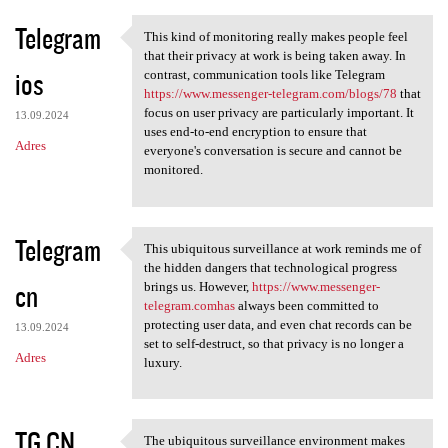
Telegram
This kind of monitoring really makes people feel
This kind of monitoring
that their privacy at work is being taken away. In
ios
contrast, communication tools like Telegram
https://www.messenger-telegram.com/blogs/78
that
focus on user privacy are particularly important. It
13.09.2024
uses end-to-end encryption to ensure that
Adres
everyone's conversation is secure and cannot be
monitored.
Telegram
This ubiquitous surveillance at work reminds me of
This ubiquitous surveillance
the hidden dangers that technological progress
cn
brings us. However,
https://www.messenger-
telegram.comhas
always been committed to
protecting user data, and even chat records can be
13.09.2024
set to self-destruct, so that privacy is no longer a
Adres
luxury.
TG CN
The ubiquitous surveillance environment makes