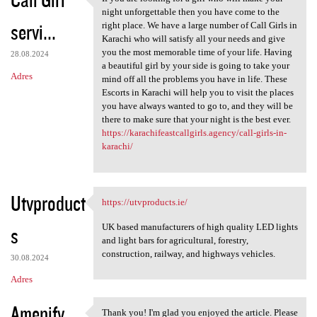
If you are looking for a girl
night unforgettable then you have come to the
servi...
right place. We have a large number of Call Girls in
Karachi who will satisfy all your needs and give
you the most memorable time of your life. Having
28.08.2024
a beautiful girl by your side is going to take your
Adres
mind off all the problems you have in life. These
Escorts in Karachi will help you to visit the places
you have always wanted to go to, and they will be
there to make sure that your night is the best ever.
https://karachifeastcallgirls.agency/call-girls-in-
karachi/
Utvproduct
https://utvproducts.ie/
https://utvproducts.ie/
UK based manufacturers of high quality LED lights
s
and light bars for agricultural, forestry,
construction, railway, and highways vehicles.
30.08.2024
Adres
Amenify
Thank you! I'm glad you enjoyed the article. Please