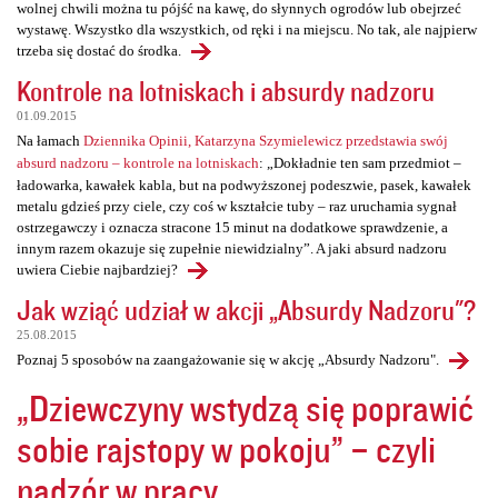
wolnej chwili można tu pójść na kawę, do słynnych ogrodów lub obejrzeć
wystawę. Wszystko dla wszystkich, od ręki i na miejscu. No tak, ale najpierw
trzeba się dostać do środka.
Kontrole na lotniskach i absurdy nadzoru
01.09.2015
Na łamach
Dziennika Opinii, Katarzyna Szymielewicz przedstawia swój
absurd nadzoru – kontrole na lotniskach
: „Dokładnie ten sam przedmiot –
ładowarka, kawałek kabla, but na podwyższonej podeszwie, pasek, kawałek
metalu gdzieś przy ciele, czy coś w kształcie tuby – raz uruchamia sygnał
ostrzegawczy i oznacza stracone 15 minut na dodatkowe sprawdzenie, a
innym razem okazuje się zupełnie niewidzialny”. A jaki absurd nadzoru
uwiera Ciebie najbardziej?
Jak wziąć udział w akcji „Absurdy Nadzoru"?
25.08.2015
Poznaj 5 sposobów na zaangażowanie się w akcję „Absurdy Nadzoru".
„Dziewczyny wstydzą się poprawić
sobie rajstopy w pokoju” – czyli
nadzór w pracy