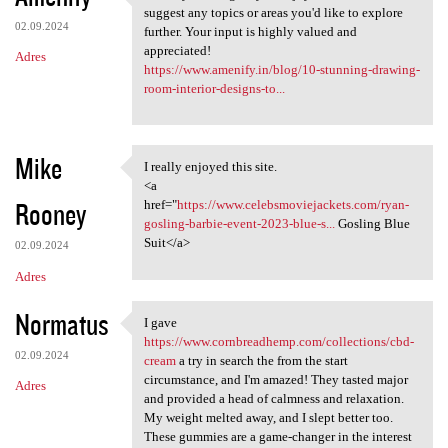
Thank you! I'm glad you
suggest any topics or areas you'd like to explore
02.09.2024
further. Your input is highly valued and
appreciated!
Adres
https://www.amenify.in/blog/10-stunning-drawing-
room-interior-designs-to...
Mike
I really enjoyed this site.
I really enjoyed this site.
<a
Rooney
href="
https://www.celebsmoviejackets.com/ryan-
gosling-barbie-event-2023-blue-s...
Gosling Blue
Suit</a>
02.09.2024
Adres
Normatus
I gave
I gave https://www
https://www.cornbreadhemp.com/collections/cbd-
02.09.2024
cream
a try in search the from the start
circumstance, and I'm amazed! They tasted major
Adres
and provided a head of calmness and relaxation.
My weight melted away, and I slept better too.
These gummies are a game-changer in the interest