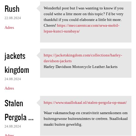
Rush
Wonderful post but I was wanting to know if you
Wonderful post but I was
could write a litte more on this topic? I’d be very
22.08.2024
thankful if you could elaborate a little bit more.
Cheers!
https://meccarentcar.com/sewa-mobil-
Adres
lepas-kunci-surabaya/
jackets
https://jacketskingdom.com/collections/harley-
https://jacketskingdom.com
davidson-jackets
kingdom
Harley Davidson Motorcycle Leather Jackets
24.08.2024
Adres
Stalen
https://www.staallokaal.nl/stalen-pergola-op-maat/
https://www.staallokaal.nl
Waar vakmanschap en creativiteit samenkomen om
Pergola ...
buitengewone buitenruimtes te creëren. Staallokaal
maakt buiten geweldig.
24.08.2024
Adres