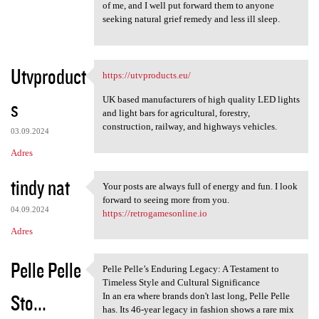
of me, and I well put forward them to anyone
seeking natural grief remedy and less ill sleep.
Utvproduct
https://utvproducts.eu/
https://utvproducts.eu/
UK based manufacturers of high quality LED lights
s
and light bars for agricultural, forestry,
construction, railway, and highways vehicles.
03.09.2024
Adres
tindy nat
Your posts are always full of energy and fun. I look
Your posts are always full of
forward to seeing more from you.
04.09.2024
https://retrogamesonline.io
Adres
Pelle Pelle
Pelle Pelle’s Enduring Legacy: A Testament to
Pelle Pelle’s Enduring Legacy
Timeless Style and Cultural Significance
Sto...
In an era where brands don't last long, Pelle Pelle
has. Its 46-year legacy in fashion shows a rare mix