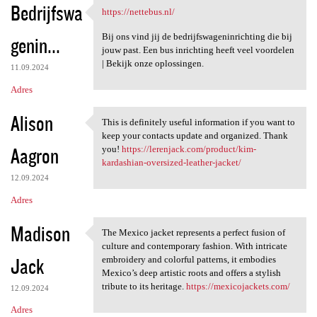
Bedrijfswa
https://nettebus.nl/
https://nettebus.nl/
Bij ons vind jij de bedrijfswageninrichting die bij
genin...
jouw past. Een bus inrichting heeft veel voordelen
| Bekijk onze oplossingen.
11.09.2024
Adres
Alison
This is definitely useful information if you want to
This is definitely useful
keep your contacts update and organized. Thank
Aagron
you!
https://lerenjack.com/product/kim-
kardashian-oversized-leather-jacket/
12.09.2024
Adres
Madison
The Mexico jacket represents a perfect fusion of
The Mexico jacket represents
culture and contemporary fashion. With intricate
Jack
embroidery and colorful patterns, it embodies
Mexico’s deep artistic roots and offers a stylish
tribute to its heritage.
https://mexicojackets.com/
12.09.2024
Adres