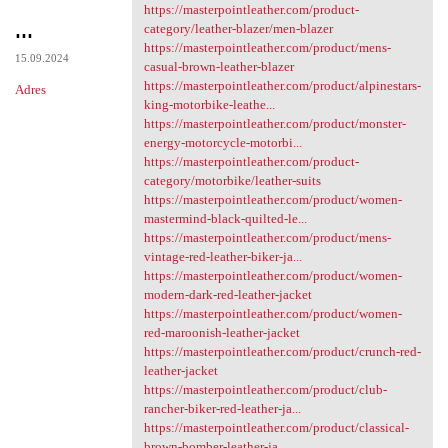
https://masterpointleather.com/product-
...
category/leather-blazer/men-blazer
https://masterpointleather.com/product/mens-
15.09.2024
casual-brown-leather-blazer
https://masterpointleather.com/product/alpinestars-
Adres
king-motorbike-leathe...
https://masterpointleather.com/product/monster-
energy-motorcycle-motorbi...
https://masterpointleather.com/product-
category/motorbike/leather-suits
https://masterpointleather.com/product/women-
mastermind-black-quilted-le...
https://masterpointleather.com/product/mens-
vintage-red-leather-biker-ja...
https://masterpointleather.com/product/women-
modern-dark-red-leather-jacket
https://masterpointleather.com/product/women-
red-maroonish-leather-jacket
https://masterpointleather.com/product/crunch-red-
leather-jacket
https://masterpointleather.com/product/club-
rancher-biker-red-leather-ja...
https://masterpointleather.com/product/classical-
brown-bomber-leather-ja...