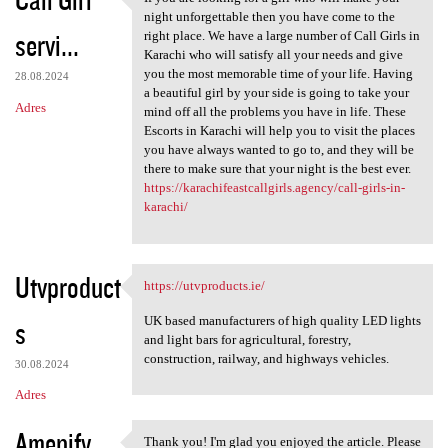
If you are looking for a girl
night unforgettable then you have come to the
servi...
right place. We have a large number of Call Girls in
Karachi who will satisfy all your needs and give
you the most memorable time of your life. Having
28.08.2024
a beautiful girl by your side is going to take your
Adres
mind off all the problems you have in life. These
Escorts in Karachi will help you to visit the places
you have always wanted to go to, and they will be
there to make sure that your night is the best ever.
https://karachifeastcallgirls.agency/call-girls-in-
karachi/
Utvproduct
https://utvproducts.ie/
https://utvproducts.ie/
UK based manufacturers of high quality LED lights
s
and light bars for agricultural, forestry,
construction, railway, and highways vehicles.
30.08.2024
Adres
Amenify
Thank you! I'm glad you enjoyed the article. Please