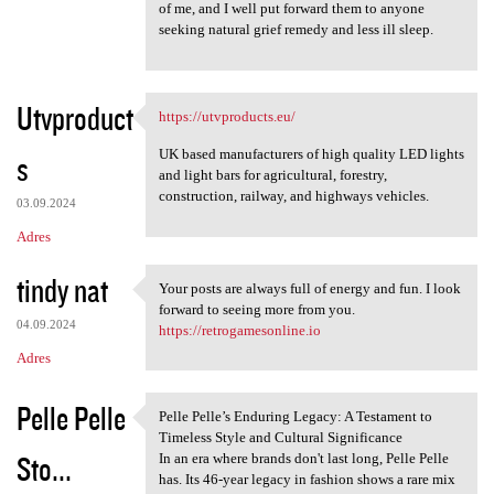
of me, and I well put forward them to anyone
seeking natural grief remedy and less ill sleep.
Utvproduct
https://utvproducts.eu/
https://utvproducts.eu/
UK based manufacturers of high quality LED lights
s
and light bars for agricultural, forestry,
construction, railway, and highways vehicles.
03.09.2024
Adres
tindy nat
Your posts are always full of energy and fun. I look
Your posts are always full of
forward to seeing more from you.
04.09.2024
https://retrogamesonline.io
Adres
Pelle Pelle
Pelle Pelle’s Enduring Legacy: A Testament to
Pelle Pelle’s Enduring Legacy
Timeless Style and Cultural Significance
Sto...
In an era where brands don't last long, Pelle Pelle
has. Its 46-year legacy in fashion shows a rare mix