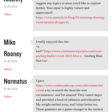
Thank you! I'm glad you
suggest any topics or areas you'd like to explore
02.09.2024
further. Your input is highly valued and
appreciated!
Adres
https://www.amenify.in/blog/10-stunning-drawing-
room-interior-designs-to...
Mike
I really enjoyed this site.
I really enjoyed this site.
<a
Rooney
href="
https://www.celebsmoviejackets.com/ryan-
gosling-barbie-event-2023-blue-s...
Gosling Blue
Suit</a>
02.09.2024
Adres
Normatus
I gave
I gave https://www
https://www.cornbreadhemp.com/collections/cbd-
02.09.2024
cream
a try in search the from the start
circumstance, and I'm amazed! They tasted major
Adres
and provided a head of calmness and relaxation.
My weight melted away, and I slept better too.
These gummies are a game-changer in the interest