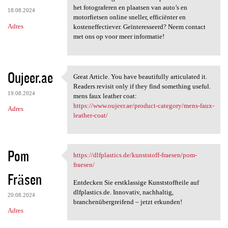
het fotograferen en plaatsen van auto’s en
18.08.2024
motorfietsen online sneller, efficiënter en
Adres
kosteneffectiever. Geïnteresseerd? Neem contact
met ons op voor meer informatie!
Oujeer.ae
Great Article. You have beautifully articulated it.
Great Article. You have
Readers revisit only if they find something useful.
19.08.2024
mens faux leather coat:
https://www.oujeer.ae/product-category/mens-faux-
Adres
leather-coat/
Pom
https://dlfplastics.de/kunststoff-fraesen/pom-
https://dlfplastics.de
fraesen/
Fräsen
Entdecken Sie erstklassige Kunststoffteile auf
dlfplastics.de. Innovativ, nachhaltig,
20.08.2024
branchenübergreifend – jetzt erkunden!
Adres