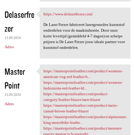
Delaserfre
https://www.delaserfrezer.com/
https://www.delaserfrezer.com
De Laser Frezer fabriceert lasergesneden kunststof
zer
onderdelen voor de maakindustrie. Door onze
korte levertijd (gemiddeld 4-7 dagen) en scherpe
13.09.2024
prijzen is De Laser Frezer jouw ideale partner voor
Adres
kunststof onderdelen.
Master
https://masterpointleather.com/product/womens-
https://masterpointleather
american-vog-red-leather-b...
Point
https://masterpointleather.com/product/womens-
fashionista-red-leather-bl...
https://masterpointleather.com/product-
15.09.2024
category/leather-blazer/men-blazer
Adres
https://masterpointleather.com/product/mens-
casual-brown-leather-blazer
https://masterpointleather.com/product/alpinestars-
king-motorbike-leathe...
https://masterpointleather.com/product/monster-
energy-motorcycle-motorbi...