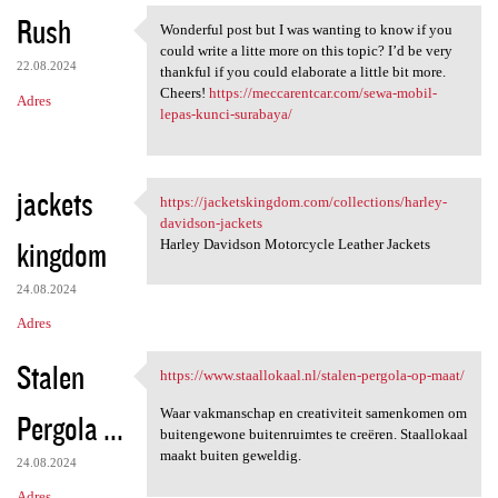
Rush
Wonderful post but I was wanting to know if you
Wonderful post but I was
could write a litte more on this topic? I’d be very
22.08.2024
thankful if you could elaborate a little bit more.
Cheers!
https://meccarentcar.com/sewa-mobil-
Adres
lepas-kunci-surabaya/
jackets
https://jacketskingdom.com/collections/harley-
https://jacketskingdom.com
davidson-jackets
kingdom
Harley Davidson Motorcycle Leather Jackets
24.08.2024
Adres
Stalen
https://www.staallokaal.nl/stalen-pergola-op-maat/
https://www.staallokaal.nl
Waar vakmanschap en creativiteit samenkomen om
Pergola ...
buitengewone buitenruimtes te creëren. Staallokaal
maakt buiten geweldig.
24.08.2024
Adres