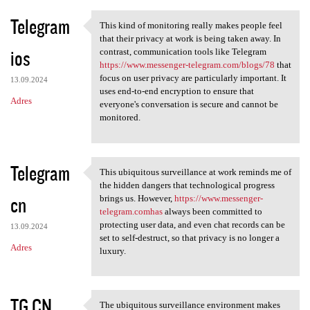
Telegram
This kind of monitoring really makes people feel
This kind of monitoring
that their privacy at work is being taken away. In
ios
contrast, communication tools like Telegram
https://www.messenger-telegram.com/blogs/78
that
focus on user privacy are particularly important. It
13.09.2024
uses end-to-end encryption to ensure that
Adres
everyone's conversation is secure and cannot be
monitored.
Telegram
This ubiquitous surveillance at work reminds me of
This ubiquitous surveillance
the hidden dangers that technological progress
cn
brings us. However,
https://www.messenger-
telegram.comhas
always been committed to
protecting user data, and even chat records can be
13.09.2024
set to self-destruct, so that privacy is no longer a
Adres
luxury.
TG CN
The ubiquitous surveillance environment makes