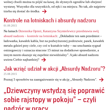
wolnej chwili można tu pójść na kawę, do słynnych ogrodów lub obejrzeć
wystawę. Wszystko dla wszystkich, od ręki i na miejscu. No tak, ale najpierw
trzeba się dostać do środka.
Kontrole na lotniskach i absurdy nadzoru
01.09.2015
Na łamach
Dziennika Opinii, Katarzyna Szymielewicz przedstawia swój
absurd nadzoru – kontrole na lotniskach
: „Dokładnie ten sam przedmiot –
ładowarka, kawałek kabla, but na podwyższonej podeszwie, pasek, kawałek
metalu gdzieś przy ciele, czy coś w kształcie tuby – raz uruchamia sygnał
ostrzegawczy i oznacza stracone 15 minut na dodatkowe sprawdzenie, a
innym razem okazuje się zupełnie niewidzialny”. A jaki absurd nadzoru
uwiera Ciebie najbardziej?
Jak wziąć udział w akcji „Absurdy Nadzoru"?
25.08.2015
Poznaj 5 sposobów na zaangażowanie się w akcję „Absurdy Nadzoru".
„Dziewczyny wstydzą się poprawić
sobie rajstopy w pokoju” – czyli
nadzór w pracy