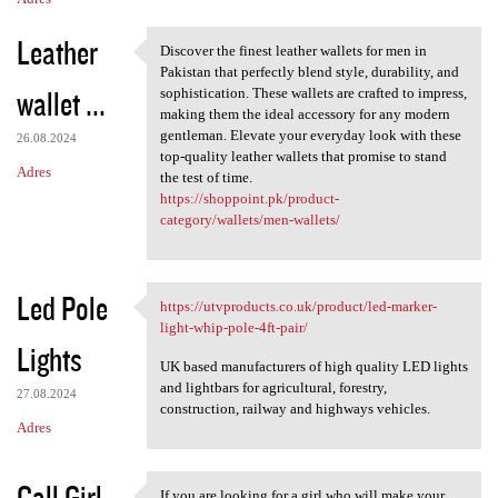
Leather
Discover the finest leather wallets for men in
Discover the finest leather
Pakistan that perfectly blend style, durability, and
wallet ...
sophistication. These wallets are crafted to impress,
making them the ideal accessory for any modern
gentleman. Elevate your everyday look with these
26.08.2024
top-quality leather wallets that promise to stand
Adres
the test of time.
https://shoppoint.pk/product-
category/wallets/men-wallets/
Led Pole
https://utvproducts.co.uk/product/led-marker-
https://utvproducts.co.uk
light-whip-pole-4ft-pair/
Lights
UK based manufacturers of high quality LED lights
and lightbars for agricultural, forestry,
27.08.2024
construction, railway and highways vehicles.
Adres
Call Girl
If you are looking for a girl who will make your