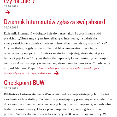
czy na „nie”?
03.10.2015
Dziennik Internautów zgłasza swój absurd
08.09.2015
Dziennik Internautów dołączył się do naszej akcji i zgłosił nam swój
przykład: „Oburzamy się na inwigilację w internecie, na działania
amerykańskich służb, ale co wiemy o inwigilacji na własnym podwórku?
Czy myślałeś, że gdy stoisz sobie pod blokiem, możesz być ciągle
obserwowany np. przez człowieka ze straży miejskiej, który siedzi przy
biurku i pije kawę? Czy myślałeś, ile naprawdę kamer może być w Twojej
okolicy? A może spojrzysz na mapkę, która może to ukazywać?”. Polecamy
artykuł Marcina Maja:
Ktoś nasikał pod kamerą, czyli inwigilacja z
perspektywy własnego podwórka
.
Checkpoint BUW
08.09.2015
Biblioteka Uniwersytecka w Warszawie. Jedna z najważniejszych bibliotek
akademickich w stolicy. Codziennie przewijają się przez nią setki studentów,
doktorantów i pracowników naukowych. Są również pasjonaci, samodzielni
badacze i warszawiacy, którzy poszukują niedostępnych gdzie indziej
pozycji. Wycieczka po mieście bez wizyty w BUW-ie też się nie liczy. W