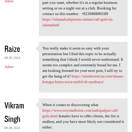
Adres
part you want, whether it's in a regular business
setting or on a night out at a club. Booking for
contact us this number : +923088880189
https://islamabadqueens.online/call-girls-in-
islamabad/
Raize
You really make it seem so easy with your
You really make it seem so
presentation but I find this topic to be actually
08.08.2024
something that I think I would never understand. It
seems too complex and extremely broad for me. I
Adres
am looking forward for your next post, I will try to
get the hang of it!
https://arimbirentcar.com/alasan-
kenapa-harus-sewa-mobil-di-surabaya/
Vikram
When it comes to discovering what
When it comes to discovering
https://www.rosymalhotra.com/mahipalpur-call-
Singh
girls.html
females have to offer clients, the list is
endless, and you have most likely not considered it
either.
08.08.2024