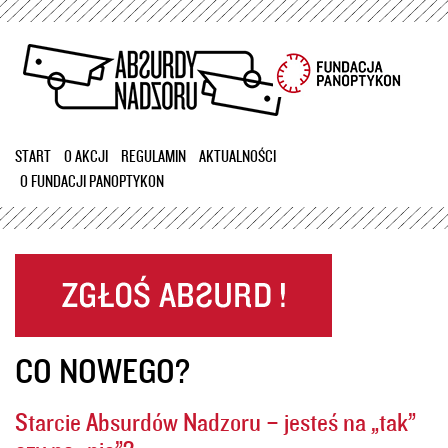
Przejdź
do
treści
START
O AKCJI
REGULAMIN
AKTUALNOŚCI
O FUNDACJI PANOPTYKON
CO NOWEGO?
Starcie Absurdów Nadzoru – jesteś na „tak”