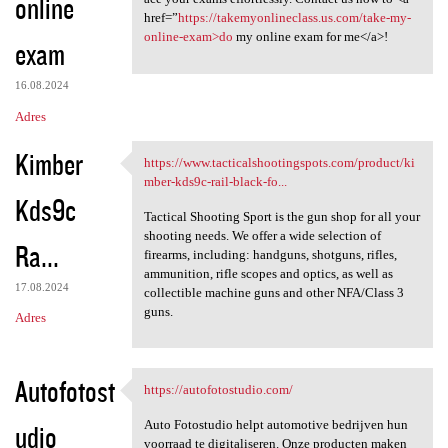
online
href=”
https://takemyonlineclass.us.com/take-my-
online-exam>do
my online exam for me</a>!
exam
16.08.2024
Adres
Kimber
https://www.tacticalshootingspots.com/product/ki
https://www
mber-kds9c-rail-black-fo...
Kds9c
Tactical Shooting Sport is the gun shop for all your
shooting needs. We offer a wide selection of
Ra...
firearms, including: handguns, shotguns, rifles,
ammunition, rifle scopes and optics, as well as
17.08.2024
collectible machine guns and other NFA/Class 3
guns.
Adres
Autofotost
https://autofotostudio.com/
https://autofotostudio.com/
Auto Fotostudio helpt automotive bedrijven hun
udio
voorraad te digitaliseren. Onze producten maken