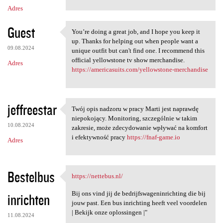
Adres
Guest
You’re doing a great job, and I hope you keep it
You’re doing a great job, and
up. Thanks for helping out when people want a
09.08.2024
unique outfit but can't find one. I recommend this
official yellowstone tv show merchandise.
Adres
https://americasuits.com/yellowstone-merchandise
jeffreestar
Twój opis nadzoru w pracy Marti jest naprawdę
Twój opis nadzoru w pracy
niepokojący. Monitoring, szczególnie w takim
10.08.2024
zakresie, może zdecydowanie wpływać na komfort
i efektywność pracy
https://fnaf-game.io
Adres
Bestelbus
https://nettebus.nl/
https://nettebus.nl/
Bij ons vind jij de bedrijfswageninrichting die bij
inrichten
jouw past. Een bus inrichting heeft veel voordelen
| Bekijk onze oplossingen |"
11.08.2024