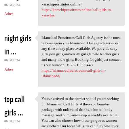
karachiprostitutes.online )
06.08.2024
https://karachiprostitutes.online/call-girls-in-
Adres
karachis/
night girls
Islamabad Prostitutes Call Girls Agency is the most
Islamabad Prostitutes Call
famous agency in Islamabad. Our agency services
in ...
any time at any place available. We provide sexy
girls,pon girls,univercity girls,female teacher girls
and many more girls. Booking for girls just contact
06.08.2024
us our number : +923210033448
Adres
https://islamabadladies.com/call-girls-in-
islamabadd/
top call
You've arrived to the correct spot if you're seeking
You've arrived to the correct
for Islamabad Call Girls. A three- or four-day
girls ...
package with unlimited drinks, a hot oil body
massage, and companionship is readily available.
You can also choose how these gorgeous women
06.08.2024
are clothed. Our local call girls can play whatever