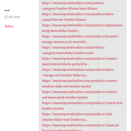
https://masterpointleather.com/product-
...
category/leather-blazer/men-blazer
https://masterpointleather.com/product/mens-
15.09.2024
casual-brown-leather-blazer
https://masterpointleather.com/product/alpinestars-
Adres
king-motorbike-leathe...
https://masterpointleather.com/product/monster-
energy-motorcycle-motorbi...
https://masterpointleather.com/product-
category/motorbike/leather-suits
https://masterpointleather.com/product/women-
mastermind-black-quilted-le...
https://masterpointleather.com/product/mens-
vintage-red-leather-biker-ja...
https://masterpointleather.com/product/women-
modern-dark-red-leather-jacket
https://masterpointleather.com/product/women-
red-maroonish-leather-jacket
https://masterpointleather.com/product/crunch-red-
leather-jacket
https://masterpointleather.com/product/club-
rancher-biker-red-leather-ja...
https://masterpointleather.com/product/classical-
brown-bomber-leather-ja...