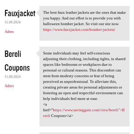
Fauxjacket
The best faux leather jackets are the ones that make
The best faux leather jackets
you happy. And our effort is to provide you with
11.09.2024
halloween bomber jacket. So visit our site now.
https://www.fauxjacket.com/bomber-jackets/
Adres
Bereli
Some individuals may feel self-conscious
Some individuals may feel
adjusting their clothing, including tights, in shared
Coupons
spaces like bedrooms or workplaces due to
personal or cultural reasons. This discomfort can
stem from modesty concerns or fear of being
11.09.2024
perceived as unprofessional. To alleviate this,
Adres
creating private areas for personal adjustments or
fostering an open and respectful environment can
help individuals feel more at ease.
<a
href="
https://www.savinggain.com/view/bereli">B
ereli
Coupons</a>