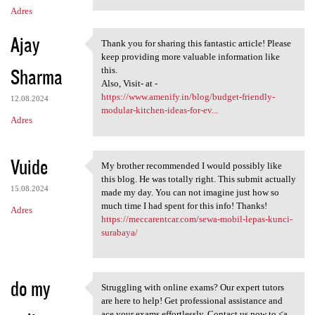
Adres
Ajay
Thank you for sharing this fantastic article! Please
Thank you for sharing this
keep providing more valuable information like
Sharma
this.
Also, Visit- at -
https://www.amenify.in/blog/budget-friendly-
12.08.2024
modular-kitchen-ideas-for-ev...
Adres
Vuide
My brother recommended I would possibly like
My brother recommended I
this blog. He was totally right. This submit actually
15.08.2024
made my day. You can not imagine just how so
much time I had spent for this info! Thanks!
Adres
https://meccarentcar.com/sewa-mobil-lepas-kunci-
surabaya/
do my
Struggling with online exams? Our expert tutors
Struggling with online exams?
are here to help! Get professional assistance and
ace your exams effortlessly. Contact us now to <a