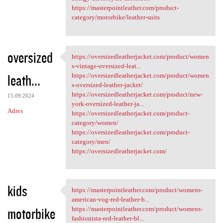
https://masterpointleather.com/product-
category/motorbike/leather-suits
oversized
https://oversizedleatherjacket.com/product/women
https:/
s-vintage-oversized-leat...
leath...
https://oversizedleatherjacket.com/product/women
s-oversized-leather-jacket/
https://oversizedleatherjacket.com/product/new-
15.09.2024
york-oversized-leather-ja...
Adres
https://oversizedleatherjacket.com/product-
category/women/
https://oversizedleatherjacket.com/product-
category/men/
https://oversizedleatherjacket.com/
kids
https://masterpointleather.com/product/womens-
https://masterpointleather
american-vog-red-leather-b...
motorbike
https://masterpointleather.com/product/womens-
fashionista-red-leather-bl...