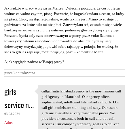
Jak nadzór w pracy wpływa na Martę?: „Wieczne poczucie, że coś robię za
wolno: za wolno czytam, piszę. Poczucie, że kogoś okradam z czasu, za który
mi płaci. Choć, myśląc racjonalnie, wcale tak nie jest. Mimo to zostaję po
godzinach, za które nikt mi nie płaci. Zauważyłam też, że stałam się o wiele
bardziej nerwowa w życiu prywatnym: podnoszę głos, szybciej się irytuję.
Poczucie bycia cały czas obserwowanym w pracy przez »oko Saurona«
towarzyszy całemu zespołowi i doprowadza do absurdalnych sytuacji:
dziewczyny wstydzą się poprawić sobie rajstopy w pokoju, bo wiedzą, że
ktoś to gdzieś zapisuje, monitoruje, ogląda” – komentuje Marta.
A jak wygląda nadzór w Twojej pracy?
praca kontrolowana
K
girls
callgirlsatislamabad.agency is the most famous call
callgirlsatislamabad.agency
o
girl Agency in Islamabad. Our agency offers
service n...
m
sophisticated, intelligent Islamabad call girls. Our
call girl models are stunning and sexy. Our escort
e
girls are available at very reasonable prices. We
03.08.2024
n
provide our customers both in-call and out-call
Adres
services. Our company's primary goal is to deliver
t