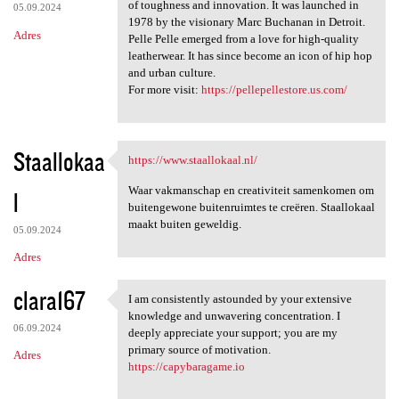
of toughness and innovation. It was launched in
05.09.2024
1978 by the visionary Marc Buchanan in Detroit.
Adres
Pelle Pelle emerged from a love for high-quality
leatherwear. It has since become an icon of hip hop
and urban culture.
For more visit:
https://pellepellestore.us.com/
Staallokaa
https://www.staallokaal.nl/
https://www.staallokaal.nl/
Waar vakmanschap en creativiteit samenkomen om
l
buitengewone buitenruimtes te creëren. Staallokaal
maakt buiten geweldig.
05.09.2024
Adres
clara167
I am consistently astounded by your extensive
I am consistently astounded
knowledge and unwavering concentration. I
06.09.2024
deeply appreciate your support; you are my
primary source of motivation.
Adres
https://capybaragame.io