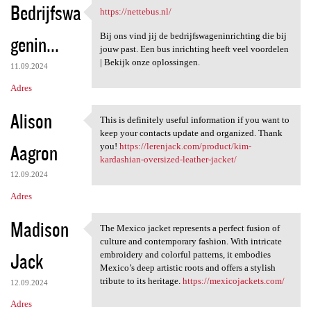
Bedrijfswa
https://nettebus.nl/
https://nettebus.nl/
Bij ons vind jij de bedrijfswageninrichting die bij
genin...
jouw past. Een bus inrichting heeft veel voordelen
| Bekijk onze oplossingen.
11.09.2024
Adres
Alison
This is definitely useful information if you want to
This is definitely useful
keep your contacts update and organized. Thank
Aagron
you!
https://lerenjack.com/product/kim-
kardashian-oversized-leather-jacket/
12.09.2024
Adres
Madison
The Mexico jacket represents a perfect fusion of
The Mexico jacket represents
culture and contemporary fashion. With intricate
Jack
embroidery and colorful patterns, it embodies
Mexico’s deep artistic roots and offers a stylish
tribute to its heritage.
https://mexicojackets.com/
12.09.2024
Adres