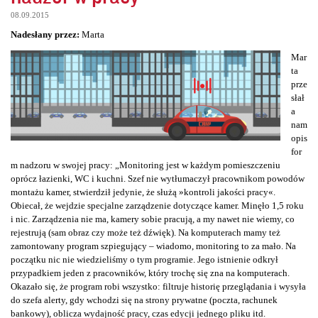
08.09.2015
Nadesłany przez:
Marta
Mar
ta
prze
słał
a
nam
opis
for
m nadzoru w swojej pracy: „Monitoring jest w każdym pomieszczeniu
oprócz łazienki, WC i kuchni. Szef nie wytłumaczył pracownikom powodów
montażu kamer, stwierdził jedynie, że służą »kontroli jakości pracy«.
Obiecał, że wejdzie specjalne zarządzenie dotyczące kamer. Minęło 1,5 roku
i nic. Zarządzenia nie ma, kamery sobie pracują, a my nawet nie wiemy, co
rejestrują (sam obraz czy może też dźwięk). Na komputerach mamy też
zamontowany program szpiegujący – wiadomo, monitoring to za mało. Na
początku nic nie wiedzieliśmy o tym programie. Jego istnienie odkrył
przypadkiem jeden z pracowników, który trochę się zna na komputerach.
Okazało się, że program robi wszystko: filtruje historię przeglądania i wysyła
do szefa alerty, gdy wchodzi się na strony prywatne (poczta, rachunek
bankowy), oblicza wydajność pracy, czas edycji jednego pliku itd.