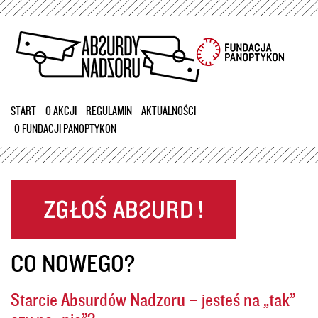
Przejdź
do
treści
START
O AKCJI
REGULAMIN
AKTUALNOŚCI
O FUNDACJI PANOPTYKON
CO NOWEGO?
Starcie Absurdów Nadzoru – jesteś na „tak”