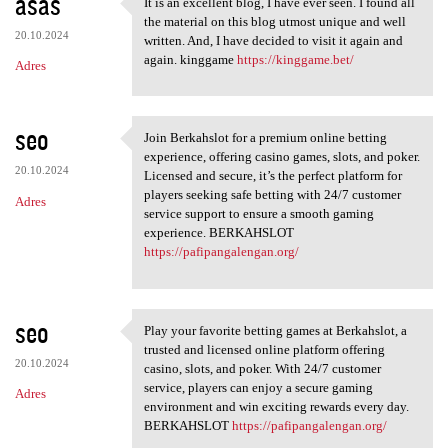
asas
It is an excellent blog, I have ever seen. I found all
It is an excellent blog, I
the material on this blog utmost unique and well
20.10.2024
written. And, I have decided to visit it again and
again. kinggame
https://kinggame.bet/
Adres
seo
Join Berkahslot for a premium online betting
Join Berkahslot for a premium
experience, offering casino games, slots, and poker.
20.10.2024
Licensed and secure, it’s the perfect platform for
players seeking safe betting with 24/7 customer
Adres
service support to ensure a smooth gaming
experience. BERKAHSLOT
https://pafipangalengan.org/
seo
Play your favorite betting games at Berkahslot, a
Play your favorite betting
trusted and licensed online platform offering
20.10.2024
casino, slots, and poker. With 24/7 customer
service, players can enjoy a secure gaming
Adres
environment and win exciting rewards every day.
BERKAHSLOT
https://pafipangalengan.org/