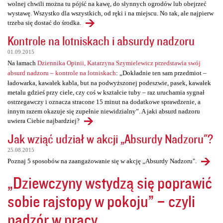
wolnej chwili można tu pójść na kawę, do słynnych ogrodów lub obejrzeć
wystawę. Wszystko dla wszystkich, od ręki i na miejscu. No tak, ale najpierw
trzeba się dostać do środka.
Kontrole na lotniskach i absurdy nadzoru
01.09.2015
Na łamach
Dziennika Opinii, Katarzyna Szymielewicz przedstawia swój
absurd nadzoru – kontrole na lotniskach
: „Dokładnie ten sam przedmiot –
ładowarka, kawałek kabla, but na podwyższonej podeszwie, pasek, kawałek
metalu gdzieś przy ciele, czy coś w kształcie tuby – raz uruchamia sygnał
ostrzegawczy i oznacza stracone 15 minut na dodatkowe sprawdzenie, a
innym razem okazuje się zupełnie niewidzialny”. A jaki absurd nadzoru
uwiera Ciebie najbardziej?
Jak wziąć udział w akcji „Absurdy Nadzoru"?
25.08.2015
Poznaj 5 sposobów na zaangażowanie się w akcję „Absurdy Nadzoru".
„Dziewczyny wstydzą się poprawić
sobie rajstopy w pokoju” – czyli
nadzór w pracy