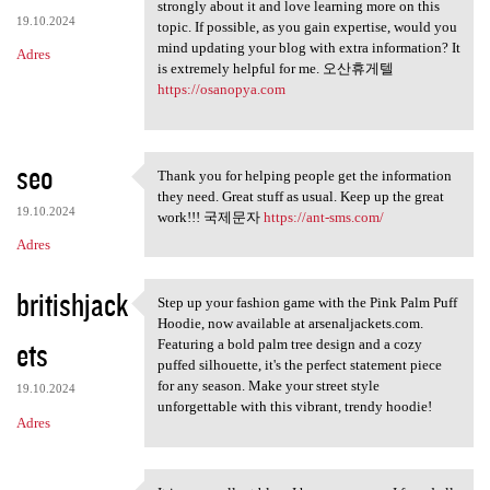
Thanks for taking the time to
strongly about it and love learning more on this
19.10.2024
topic. If possible, as you gain expertise, would you
mind updating your blog with extra information? It
Adres
is extremely helpful for me. 오산휴게텔
https://osanopya.com
seo
Thank you for helping people get the information
Thank you for helping people
they need. Great stuff as usual. Keep up the great
19.10.2024
work!!! 국제문자
https://ant-sms.com/
Adres
britishjack
Step up your fashion game with the Pink Palm Puff
Step up your fashion game
Hoodie, now available at arsenaljackets.com.
ets
Featuring a bold palm tree design and a cozy
puffed silhouette, it's the perfect statement piece
for any season. Make your street style
19.10.2024
unforgettable with this vibrant, trendy hoodie!
Adres