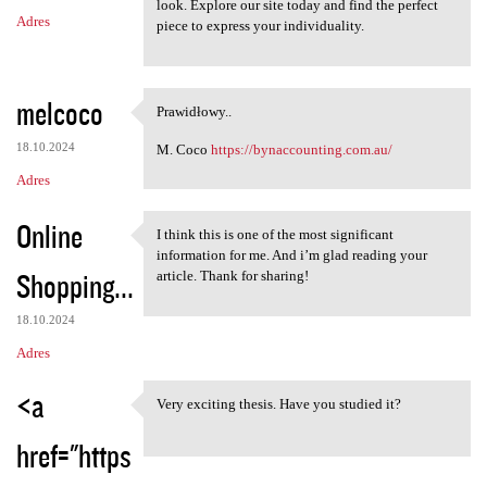
look. Explore our site today and find the perfect
Adres
piece to express your individuality.
melcoco
Prawidłowy..
Prawidłowy..
18.10.2024
M. Coco
https://bynaccounting.com.au/
Adres
Online
I think this is one of the most significant
I think this is one of the
information for me. And i’m glad reading your
Shopping...
article. Thank for sharing!
18.10.2024
Adres
<a
Very exciting thesis. Have you studied it?
Very exciting thesis. Have
href="https