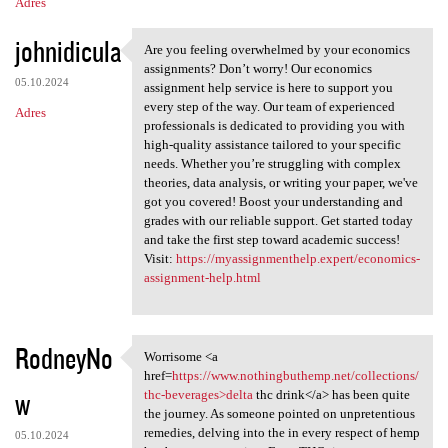
Adres
johnidicula
Are you feeling overwhelmed by your economics
Are you feeling overwhelmed
assignments? Don’t worry! Our economics
05.10.2024
assignment help service is here to support you
every step of the way. Our team of experienced
Adres
professionals is dedicated to providing you with
high-quality assistance tailored to your specific
needs. Whether you’re struggling with complex
theories, data analysis, or writing your paper, we've
got you covered! Boost your understanding and
grades with our reliable support. Get started today
and take the first step toward academic success!
Visit:
https://myassignmenthelp.expert/economics-
assignment-help.html
RodneyNo
Worrisome <a
Worrisome <a href=https:/
href=
https://www.nothingbuthemp.net/collections/
w
thc-beverages>delta
thc drink</a> has been quite
the journey. As someone pointed on unpretentious
remedies, delving into the in every respect of hemp
05.10.2024