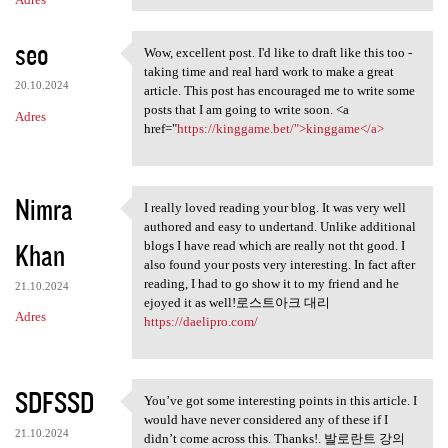
seo
Wow, excellent post. I'd like to draft like this too -
Wow, excellent post. I'd like
taking time and real hard work to make a great
20.10.2024
article. This post has encouraged me to write some
posts that I am going to write soon. <a
Adres
href="
https://kinggame.bet/">kinggame</a>
Nimra
I really loved reading your blog. It was very well
I really loved reading your
authored and easy to undertand. Unlike additional
Khan
blogs I have read which are really not tht good. I
also found your posts very interesting. In fact after
reading, I had to go show it to my friend and he
21.10.2024
ejoyed it as well!로스트아크 대리
Adres
https://daelipro.com/
SDFSSD
You’ve got some interesting points in this article. I
You’ve got some interesting
would have never considered any of these if I
21.10.2024
didn’t come across this. Thanks!. 발로란트 강의