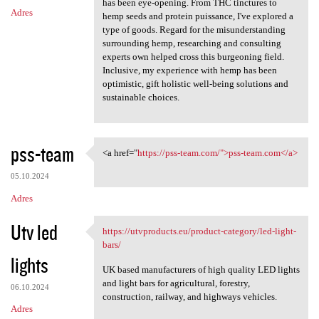
has been eye-opening. From THC tinctures to
Adres
hemp seeds and protein puissance, I've explored a
type of goods. Regard for the misunderstanding
surrounding hemp, researching and consulting
experts own helped cross this burgeoning field.
Inclusive, my experience with hemp has been
optimistic, gift holistic well-being solutions and
sustainable choices.
pss-team
<a href="
https://pss-team.com/">pss-team.com</a>
<a href="https://pss-team.com
05.10.2024
Adres
Utv led
https://utvproducts.eu/product-category/led-light-
https://utvproducts.eu
bars/
lights
UK based manufacturers of high quality LED lights
and light bars for agricultural, forestry,
06.10.2024
construction, railway, and highways vehicles.
Adres