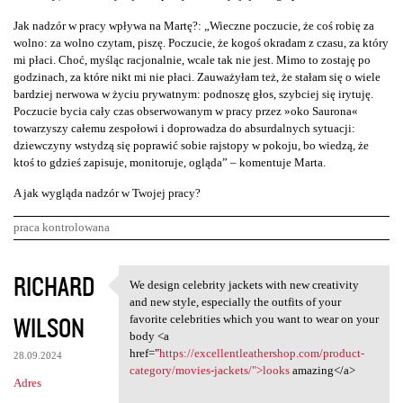
Jak nadzór w pracy wpływa na Martę?: „Wieczne poczucie, że coś robię za
wolno: za wolno czytam, piszę. Poczucie, że kogoś okradam z czasu, za który
mi płaci. Choć, myśląc racjonalnie, wcale tak nie jest. Mimo to zostaję po
godzinach, za które nikt mi nie płaci. Zauważyłam też, że stałam się o wiele
bardziej nerwowa w życiu prywatnym: podnoszę głos, szybciej się irytuję.
Poczucie bycia cały czas obserwowanym w pracy przez »oko Saurona«
towarzyszy całemu zespołowi i doprowadza do absurdalnych sytuacji:
dziewczyny wstydzą się poprawić sobie rajstopy w pokoju, bo wiedzą, że
ktoś to gdzieś zapisuje, monitoruje, ogląda” – komentuje Marta.
A jak wygląda nadzór w Twojej pracy?
praca kontrolowana
K
RICHARD
We design celebrity jackets with new creativity
We design celebrity jackets
o
and new style, especially the outfits of your
WILSON
m
favorite celebrities which you want to wear on your
body <a
e
href="
https://excellentleathershop.com/product-
28.09.2024
n
category/movies-jackets/">looks
amazing</a>
Adres
t