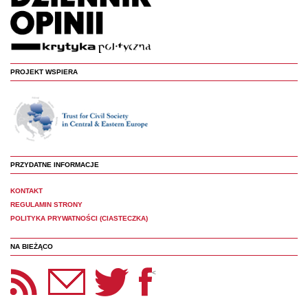
PROJEKT WSPIERA
PRZYDATNE INFORMACJE
KONTAKT
REGULAMIN STRONY
POLITYKA PRYWATNOŚCI (CIASTECZKA)
NA BIEŻĄCO
etter Panoptyka
Twitter
Facebook
<