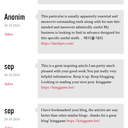
Anonim
This particular is usually apparently essential and
This particular is usually
moreover outstanding truth along with for sure fair-
20.10.2024
minded and moreover admittedly useful My
business is looking to find in advance designed for
Adres
this specific useful stuffs… 메이플 대리
https://daelipro.com/
sep
This is a great inspiring article.I am pretty much
This is a great inspiring
pleased with your good work.You put really very
20.10.2024
helpful information. Keep it up. Keep blogging.
Looking to reading your next post. kinggame
Adres
https://kinggame.bet/
sep
I have bookmarked your blog, the articles are way
I have bookmarked your blog,
better than other similar blogs.. thanks for a great
20.10.2024
blog! kinggame
https://kinggame.bet/
Adres