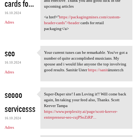
cards fo...
and effective. Thank you and good luck in the
upcoming articles
16.10.2024
<a href="
https://packagingmines.com/custom-
Adres
header-cards">header
cards for retail
packaging</a>
seo
Your current tunes can be remarkable. You've got a
Your current tunes can be
number of quite accomplished musicians. My
16.10.2024
spouse and i would like anyone the top involving
good results. Sanitär Uster
https://sanit
äruster.ch
Adres
seooo
Super-Duper site! I am Loving it!! Will come back
Super-Duper site! I am Loving
again, Im taking your feed also, Thanks. Scott
servicesss
Keever Tampa
https://www.perplexity.ai/page/scott-keever-
entrepreneur-seo-cujPSoZiRP....
16.10.2024
Adres