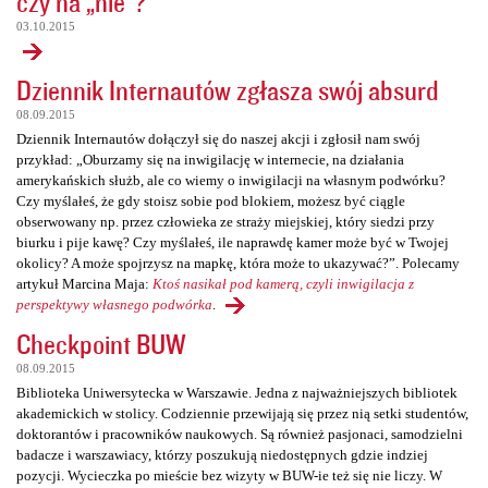
czy na „nie”?
03.10.2015
Dziennik Internautów zgłasza swój absurd
08.09.2015
Dziennik Internautów dołączył się do naszej akcji i zgłosił nam swój
przykład: „Oburzamy się na inwigilację w internecie, na działania
amerykańskich służb, ale co wiemy o inwigilacji na własnym podwórku?
Czy myślałeś, że gdy stoisz sobie pod blokiem, możesz być ciągle
obserwowany np. przez człowieka ze straży miejskiej, który siedzi przy
biurku i pije kawę? Czy myślałeś, ile naprawdę kamer może być w Twojej
okolicy? A może spojrzysz na mapkę, która może to ukazywać?”. Polecamy
artykuł Marcina Maja:
Ktoś nasikał pod kamerą, czyli inwigilacja z
perspektywy własnego podwórka
.
Checkpoint BUW
08.09.2015
Biblioteka Uniwersytecka w Warszawie. Jedna z najważniejszych bibliotek
akademickich w stolicy. Codziennie przewijają się przez nią setki studentów,
doktorantów i pracowników naukowych. Są również pasjonaci, samodzielni
badacze i warszawiacy, którzy poszukują niedostępnych gdzie indziej
pozycji. Wycieczka po mieście bez wizyty w BUW-ie też się nie liczy. W