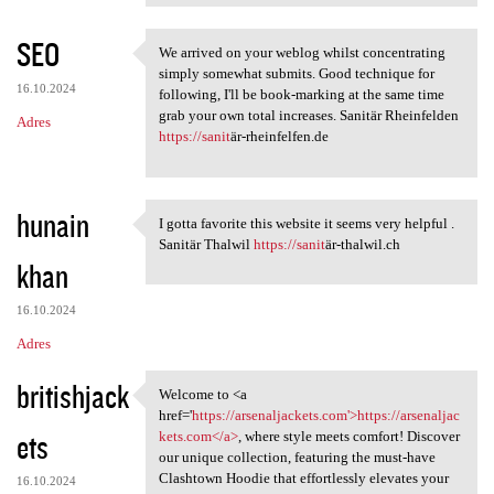
SEO
We arrived on your weblog whilst concentrating
We arrived on your weblog
simply somewhat submits. Good technique for
16.10.2024
following, I'll be book-marking at the same time
grab your own total increases. Sanitär Rheinfelden
Adres
https://sanit
är-rheinfelfen.de
hunain
I gotta favorite this website it seems very helpful .
I gotta favorite this website
Sanitär Thalwil
https://sanit
är-thalwil.ch
khan
16.10.2024
Adres
britishjack
Welcome to <a
Welcome to <a href='https:/
href='
https://arsenaljackets.com'>https://arsenaljac
ets
kets.com</a>
, where style meets comfort! Discover
our unique collection, featuring the must-have
Clashtown Hoodie that effortlessly elevates your
16.10.2024