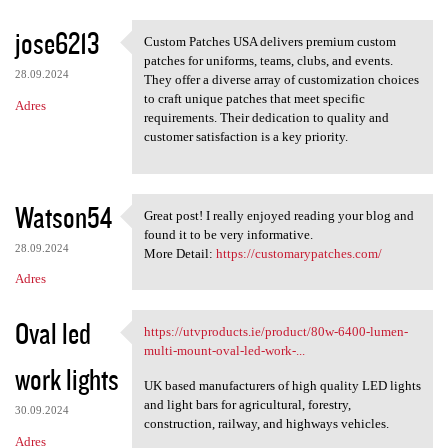
a
jose6213
Custom Patches USA delivers premium custom
r
Custom Patches USA delivers
patches for uniforms, teams, clubs, and events.
z
28.09.2024
They offer a diverse array of customization choices
to craft unique patches that meet specific
e
Adres
requirements. Their dedication to quality and
customer satisfaction is a key priority.
Watson54
Great post! I really enjoyed reading your blog and
Great post! I really enjoyed
found it to be very informative.
28.09.2024
More Detail:
https://customarypatches.com/
Adres
Oval led
https://utvproducts.ie/product/80w-6400-lumen-
https://utvproducts.ie
multi-mount-oval-led-work-...
work lights
UK based manufacturers of high quality LED lights
and light bars for agricultural, forestry,
30.09.2024
construction, railway, and highways vehicles.
Adres