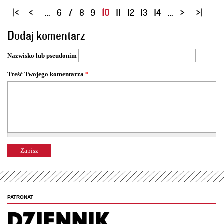
S
…
6
7
8
9
10
11
12
13
14
…
t
Dodaj komentarz
r
o
Nazwisko lub pseudonim
n
y
Treść Twojego komentarza
*
PATRONAT