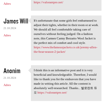
https://valorantpro.net/
Adres
James Will
It's unfortunate that some girls feel embarrassed to
It's unfortunate that some
adjust their tights, whether in their room or at work.
21.10.2024
We should all feel comfortable taking care of
ourselves without feeling judged. On a fashion
Adres
note, this Carmen Carmy Berzatto Wool Jacket is
the perfect mix of comfort and cool style.
https://www.thefamousjackets.co.uk/jeremy-allen-
the-bear-season-2-jacket/
Anonim
I think this is an informative post and it is very
I think this is an
beneficial and knowledgeable. Therefore, I would
21.10.2024
like to thank you for the endeavors that you have
made in writing this article. All the content is
Adres
absolutely well-researched. Thanks... 발로란트 듀
오
https://valorantpro.net/