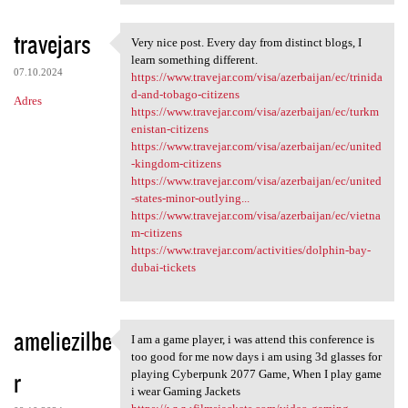
travejars
Very nice post. Every day from distinct blogs, I
Very nice post. Every day
learn something different.
07.10.2024
https://www.travejar.com/visa/azerbaijan/ec/trinida
d-and-tobago-citizens
Adres
https://www.travejar.com/visa/azerbaijan/ec/turkm
enistan-citizens
https://www.travejar.com/visa/azerbaijan/ec/united
-kingdom-citizens
https://www.travejar.com/visa/azerbaijan/ec/united
-states-minor-outlying...
https://www.travejar.com/visa/azerbaijan/ec/vietna
m-citizens
https://www.travejar.com/activities/dolphin-bay-
dubai-tickets
ameliezilbe
I am a game player, i was attend this conference is
I am a game player, i was
too good for me now days i am using 3d glasses for
r
playing Cyberpunk 2077 Game, When I play game
i wear Gaming Jackets