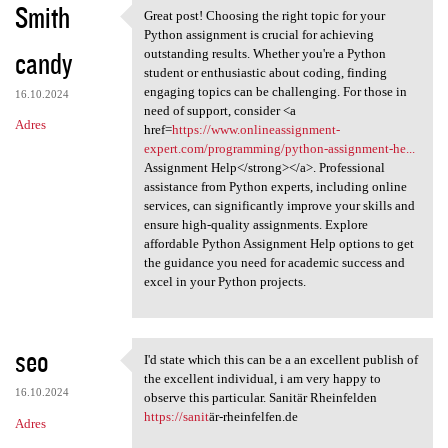
Smith
Great post! Choosing the right topic for your
Great post! Choosing the
Python assignment is crucial for achieving
candy
outstanding results. Whether you're a Python
student or enthusiastic about coding, finding
engaging topics can be challenging. For those in
16.10.2024
need of support, consider <a
Adres
href=
https://www.onlineassignment-
expert.com/programming/python-assignment-he...
Assignment Help</strong></a>. Professional
assistance from Python experts, including online
services, can significantly improve your skills and
ensure high-quality assignments. Explore
affordable Python Assignment Help options to get
the guidance you need for academic success and
excel in your Python projects.
seo
I'd state which this can be a an excellent publish of
I'd state which this can be a
the excellent individual, i am very happy to
16.10.2024
observe this particular. Sanitär Rheinfelden
https://sanit
är-rheinfelfen.de
Adres