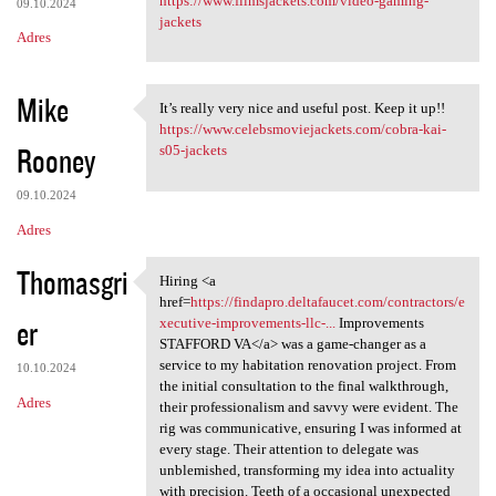
https://www.filmsjackets.com/video-gaming-
09.10.2024
jackets
Adres
Mike
It’s really very nice and useful post. Keep it up!!
It’s really very nice and
https://www.celebsmoviejackets.com/cobra-kai-
Rooney
s05-jackets
09.10.2024
Adres
Thomasgri
Hiring <a
Hiring <a href=https:/
href=
https://findapro.deltafaucet.com/contractors/e
er
xecutive-improvements-llc-...
Improvements
STAFFORD VA</a> was a game-changer as a
service to my habitation renovation project. From
10.10.2024
the initial consultation to the final walkthrough,
Adres
their professionalism and savvy were evident. The
rig was communicative, ensuring I was informed at
every stage. Their attention to delegate was
unblemished, transforming my idea into actuality
with precision. Teeth of a occasional unexpected