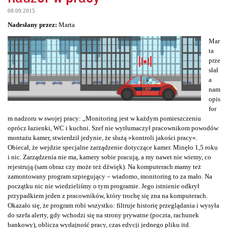
08.09.2015
Nadesłany przez:
Marta
Mar
ta
prze
słał
a
nam
opis
for
m nadzoru w swojej pracy: „Monitoring jest w każdym pomieszczeniu
oprócz łazienki, WC i kuchni. Szef nie wytłumaczył pracownikom powodów
montażu kamer, stwierdził jedynie, że służą »kontroli jakości pracy«.
Obiecał, że wejdzie specjalne zarządzenie dotyczące kamer. Minęło 1,5 roku
i nic. Zarządzenia nie ma, kamery sobie pracują, a my nawet nie wiemy, co
rejestrują (sam obraz czy może też dźwięk). Na komputerach mamy też
zamontowany program szpiegujący – wiadomo, monitoring to za mało. Na
początku nic nie wiedzieliśmy o tym programie. Jego istnienie odkrył
przypadkiem jeden z pracowników, który trochę się zna na komputerach.
Okazało się, że program robi wszystko: filtruje historię przeglądania i wysyła
do szefa alerty, gdy wchodzi się na strony prywatne (poczta, rachunek
bankowy), oblicza wydajność pracy, czas edycji jednego pliku itd.