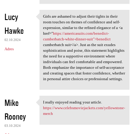
Lucy
Girls are ashamed to adjust their tights in their
Girls are ashamed to adjust
room touches on themes of confidence and self-
Hawke
expression, similar to the refined elegance of a <a
href="
https://americasuits.com/benedict-
cumberbatch-white-dinner-suit">benedict
02.10.2024
cumberbatch suit</a>. Just as the suit exudes
Adres
sophistication and poise, this statement highlights
the need for a supportive environment where
individuals can feel comfortable and empowered.
Both emphasize the importance of self-acceptance
and creating spaces that foster confidence, whether
in personal attire choices or professional settings.
Mike
I really enjoyed reading your article.
I really enjoyed reading your
https://www.celebsmoviejackets.com/yellowstone-
Rooney
merch
03.10.2024