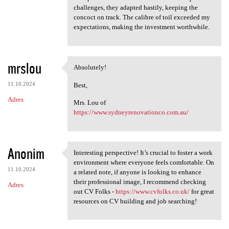
challenges, they adapted hastily, keeping the
concoct on track. The calibre of toil exceeded my
expectations, making the investment worthwhile.
mrslou
Absolutely!
Absolutely!
11.10.2024
Best,
Adres
Mrs. Lou of
https://www.sydneyrenovationco.com.au/
Anonim
Interesting perspective! It’s crucial to foster a work
Interesting perspective! It’s
environment where everyone feels comfortable. On
11.10.2024
a related note, if anyone is looking to enhance
their professional image, I recommend checking
Adres
out CV Folks -
https://www.cvfolks.co.uk/
for great
resources on CV building and job searching!