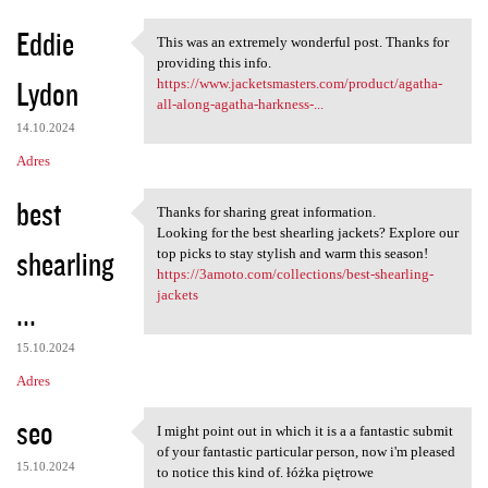
Eddie
This was an extremely wonderful post. Thanks for
This was an extremely
providing this info.
Lydon
https://www.jacketsmasters.com/product/agatha-
all-along-agatha-harkness-...
14.10.2024
Adres
best
Thanks for sharing great information.
Thanks for sharing great
Looking for the best shearling jackets? Explore our
shearling
top picks to stay stylish and warm this season!
https://3amoto.com/collections/best-shearling-
jackets
...
15.10.2024
Adres
seo
I might point out in which it is a a fantastic submit
I might point out in which it
of your fantastic particular person, now i'm pleased
15.10.2024
to notice this kind of. łóżka piętrowe