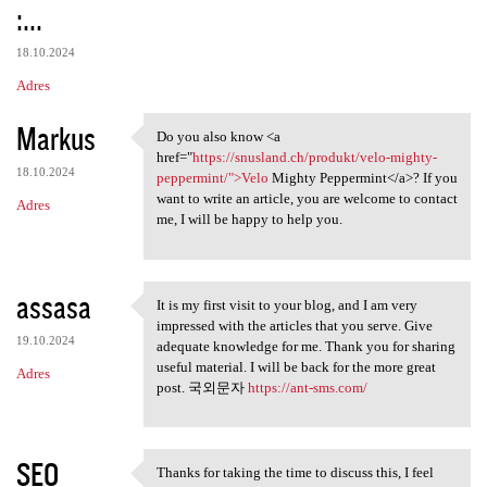
:...
18.10.2024
Adres
Markus
Do you also know <a
Do you also know <a href=
href="
https://snusland.ch/produkt/velo-mighty-
18.10.2024
peppermint/">Velo
Mighty Peppermint</a>? If you
want to write an article, you are welcome to contact
Adres
me, I will be happy to help you.
assasa
It is my first visit to your blog, and I am very
It is my first visit to your
impressed with the articles that you serve. Give
19.10.2024
adequate knowledge for me. Thank you for sharing
useful material. I will be back for the more great
Adres
post. 국외문자
https://ant-sms.com/
SEO
Thanks for taking the time to discuss this, I feel