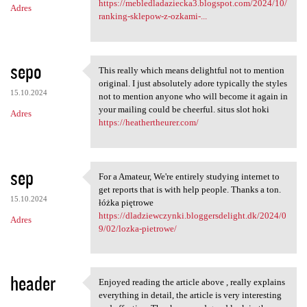
https://mebledladaziecka3.blogspot.com/2024/10/
Adres
ranking-sklepow-z-ozkami-...
sepo
This really which means delightful not to mention
This really which means
original. I just absolutely adore typically the styles
15.10.2024
not to mention anyone who will become it again in
your mailing could be cheerful. situs slot hoki
Adres
https://heathertheurer.com/
sep
For a Amateur, We're entirely studying internet to
For a Amateur, We're entirely
get reports that is with help people. Thanks a ton.
15.10.2024
łóżka piętrowe
https://dladziewczynki.bloggersdelight.dk/2024/0
Adres
9/02/lozka-pietrowe/
header
Enjoyed reading the article above , really explains
Enjoyed reading the article
everything in detail, the article is very interesting