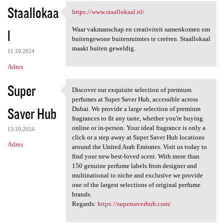
Staallokaa
https://www.staallokaal.nl/
https://www.staallokaal.nl/
Waar vakmanschap en creativiteit samenkomen om
l
buitengewone buitenruimtes te creëren. Staallokaal
maakt buiten geweldig.
11.10.2024
Adres
Super
Discover our exquisite selection of premium
Discover our exquisite
perfumes at Super Saver Hub, accessible across
Saver Hub
Dubai. We provide a large selection of premium
fragrances to fit any taste, whether you're buying
online or in-person. Your ideal fragrance is only a
13.10.2024
click or a step away at Super Saver Hub locations
Adres
around the United Arab Emirates. Visit us today to
find your new best-loved scent. With more than
150 genuine perfume labels from designer and
multinational to niche and exclusive we provide
one of the largest selections of original perfume
brands.
Regards:
https://supersaverhub.com/