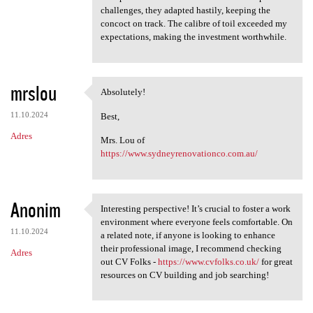
challenges, they adapted hastily, keeping the
concoct on track. The calibre of toil exceeded my
expectations, making the investment worthwhile.
mrslou
Absolutely!
Absolutely!
11.10.2024
Best,
Adres
Mrs. Lou of
https://www.sydneyrenovationco.com.au/
Anonim
Interesting perspective! It’s crucial to foster a work
Interesting perspective! It’s
environment where everyone feels comfortable. On
11.10.2024
a related note, if anyone is looking to enhance
their professional image, I recommend checking
Adres
out CV Folks -
https://www.cvfolks.co.uk/
for great
resources on CV building and job searching!