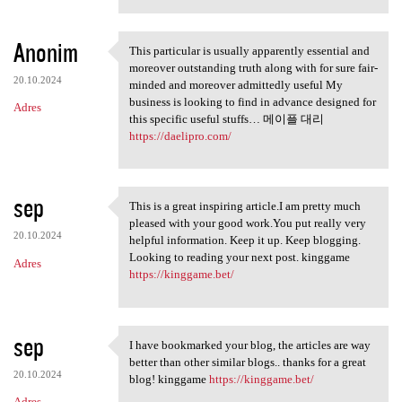
Anonim
This particular is usually apparently essential and
This particular is usually
moreover outstanding truth along with for sure fair-
20.10.2024
minded and moreover admittedly useful My
business is looking to find in advance designed for
Adres
this specific useful stuffs… 메이플 대리
https://daelipro.com/
sep
This is a great inspiring article.I am pretty much
This is a great inspiring
pleased with your good work.You put really very
20.10.2024
helpful information. Keep it up. Keep blogging.
Looking to reading your next post. kinggame
Adres
https://kinggame.bet/
sep
I have bookmarked your blog, the articles are way
I have bookmarked your blog,
better than other similar blogs.. thanks for a great
20.10.2024
blog! kinggame
https://kinggame.bet/
Adres