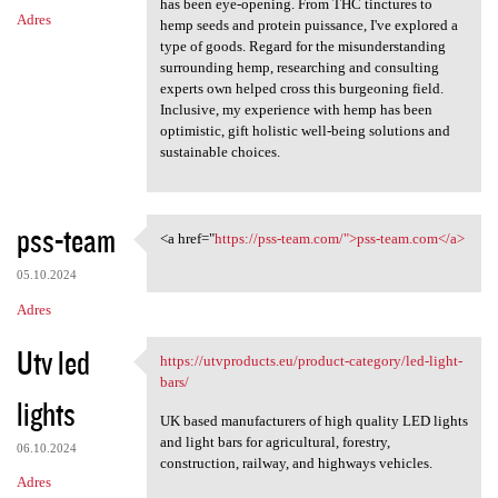
has been eye-opening. From THC tinctures to
Adres
hemp seeds and protein puissance, I've explored a
type of goods. Regard for the misunderstanding
surrounding hemp, researching and consulting
experts own helped cross this burgeoning field.
Inclusive, my experience with hemp has been
optimistic, gift holistic well-being solutions and
sustainable choices.
pss-team
<a href="
https://pss-team.com/">pss-team.com</a>
<a href="https://pss-team.com
05.10.2024
Adres
Utv led
https://utvproducts.eu/product-category/led-light-
https://utvproducts.eu
bars/
lights
UK based manufacturers of high quality LED lights
and light bars for agricultural, forestry,
06.10.2024
construction, railway, and highways vehicles.
Adres