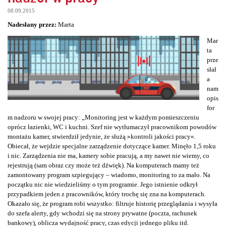
08.09.2015
Nadesłany przez:
Marta
Mar
ta
prze
słał
a
nam
opis
for
m nadzoru w swojej pracy: „Monitoring jest w każdym pomieszczeniu
oprócz łazienki, WC i kuchni. Szef nie wytłumaczył pracownikom powodów
montażu kamer, stwierdził jedynie, że służą »kontroli jakości pracy«.
Obiecał, że wejdzie specjalne zarządzenie dotyczące kamer. Minęło 1,5 roku
i nic. Zarządzenia nie ma, kamery sobie pracują, a my nawet nie wiemy, co
rejestrują (sam obraz czy może też dźwięk). Na komputerach mamy też
zamontowany program szpiegujący – wiadomo, monitoring to za mało. Na
początku nic nie wiedzieliśmy o tym programie. Jego istnienie odkrył
przypadkiem jeden z pracowników, który trochę się zna na komputerach.
Okazało się, że program robi wszystko: filtruje historię przeglądania i wysyła
do szefa alerty, gdy wchodzi się na strony prywatne (poczta, rachunek
bankowy), oblicza wydajność pracy, czas edycji jednego pliku itd.