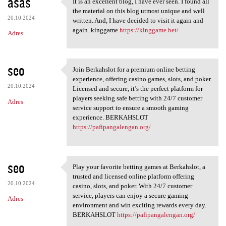
asas
It is an excellent blog, I have ever seen. I found all
It is an excellent blog, I
the material on this blog utmost unique and well
20.10.2024
written. And, I have decided to visit it again and
again. kinggame
https://kinggame.bet/
Adres
seo
Join Berkahslot for a premium online betting
Join Berkahslot for a premium
experience, offering casino games, slots, and poker.
20.10.2024
Licensed and secure, it’s the perfect platform for
players seeking safe betting with 24/7 customer
Adres
service support to ensure a smooth gaming
experience. BERKAHSLOT
https://pafipangalengan.org/
seo
Play your favorite betting games at Berkahslot, a
Play your favorite betting
trusted and licensed online platform offering
20.10.2024
casino, slots, and poker. With 24/7 customer
service, players can enjoy a secure gaming
Adres
environment and win exciting rewards every day.
BERKAHSLOT
https://pafipangalengan.org/