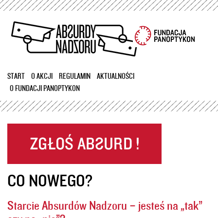
Przejdź
do
treści
START
O AKCJI
REGULAMIN
AKTUALNOŚCI
O FUNDACJI PANOPTYKON
CO NOWEGO?
Starcie Absurdów Nadzoru – jesteś na „tak”