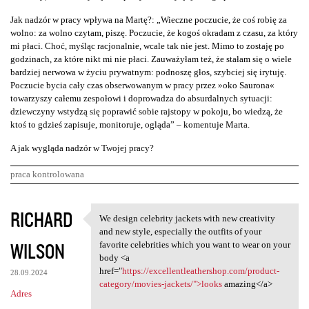
Jak nadzór w pracy wpływa na Martę?: „Wieczne poczucie, że coś robię za
wolno: za wolno czytam, piszę. Poczucie, że kogoś okradam z czasu, za który
mi płaci. Choć, myśląc racjonalnie, wcale tak nie jest. Mimo to zostaję po
godzinach, za które nikt mi nie płaci. Zauważyłam też, że stałam się o wiele
bardziej nerwowa w życiu prywatnym: podnoszę głos, szybciej się irytuję.
Poczucie bycia cały czas obserwowanym w pracy przez »oko Saurona«
towarzyszy całemu zespołowi i doprowadza do absurdalnych sytuacji:
dziewczyny wstydzą się poprawić sobie rajstopy w pokoju, bo wiedzą, że
ktoś to gdzieś zapisuje, monitoruje, ogląda” – komentuje Marta.
A jak wygląda nadzór w Twojej pracy?
praca kontrolowana
K
RICHARD
We design celebrity jackets with new creativity
We design celebrity jackets
o
and new style, especially the outfits of your
WILSON
m
favorite celebrities which you want to wear on your
body <a
e
href="
https://excellentleathershop.com/product-
28.09.2024
n
category/movies-jackets/">looks
amazing</a>
Adres
t