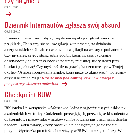
czy na „nie”?
03.10.2015
Dziennik Internautów zgłasza swój absurd
08.09.2015
Dziennik Internautów dołączył się do naszej akcji i zgłosił nam swój
przykład: „Oburzamy się na inwigilację w internecie, na działania
amerykańskich służb, ale co wiemy o inwigilacji na własnym podwórku?
Czy myślałeś, że gdy stoisz sobie pod blokiem, możesz być ciągle
obserwowany np. przez człowieka ze straży miejskiej, który siedzi przy
biurku i pije kawę? Czy myślałeś, ile naprawdę kamer może być w Twojej
okolicy? A może spojrzysz na mapkę, która może to ukazywać?”. Polecamy
artykuł Marcina Maja:
Ktoś nasikał pod kamerą, czyli inwigilacja z
perspektywy własnego podwórka
.
Checkpoint BUW
08.09.2015
Biblioteka Uniwersytecka w Warszawie. Jedna z najważniejszych bibliotek
akademickich w stolicy. Codziennie przewijają się przez nią setki studentów,
doktorantów i pracowników naukowych. Są również pasjonaci, samodzielni
badacze i warszawiacy, którzy poszukują niedostępnych gdzie indziej
pozycji. Wycieczka po mieście bez wizyty w BUW-ie też się nie liczy. W