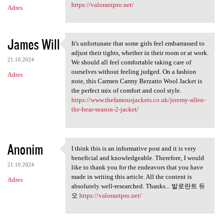
https://valorantpro.net/
Adres
James Will
It's unfortunate that some girls feel embarrassed to
It's unfortunate that some
adjust their tights, whether in their room or at work.
21.10.2024
We should all feel comfortable taking care of
ourselves without feeling judged. On a fashion
Adres
note, this Carmen Carmy Berzatto Wool Jacket is
the perfect mix of comfort and cool style.
https://www.thefamousjackets.co.uk/jeremy-allen-
the-bear-season-2-jacket/
Anonim
I think this is an informative post and it is very
I think this is an
beneficial and knowledgeable. Therefore, I would
21.10.2024
like to thank you for the endeavors that you have
made in writing this article. All the content is
Adres
absolutely well-researched. Thanks... 발로란트 듀
오
https://valorantpro.net/