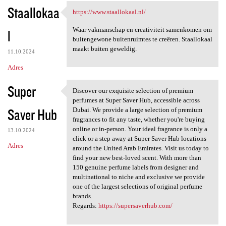
Staallokaa
https://www.staallokaal.nl/
https://www.staallokaal.nl/
Waar vakmanschap en creativiteit samenkomen om
l
buitengewone buitenruimtes te creëren. Staallokaal
maakt buiten geweldig.
11.10.2024
Adres
Super
Discover our exquisite selection of premium
Discover our exquisite
perfumes at Super Saver Hub, accessible across
Saver Hub
Dubai. We provide a large selection of premium
fragrances to fit any taste, whether you're buying
online or in-person. Your ideal fragrance is only a
13.10.2024
click or a step away at Super Saver Hub locations
Adres
around the United Arab Emirates. Visit us today to
find your new best-loved scent. With more than
150 genuine perfume labels from designer and
multinational to niche and exclusive we provide
one of the largest selections of original perfume
brands.
Regards:
https://supersaverhub.com/