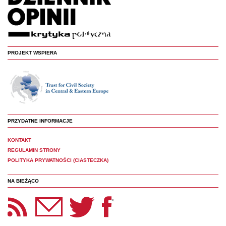
PROJEKT WSPIERA
PRZYDATNE INFORMACJE
KONTAKT
REGULAMIN STRONY
POLITYKA PRYWATNOŚCI (CIASTECZKA)
NA BIEŻĄCO
etter Panoptyka
Twitter
Facebook
<