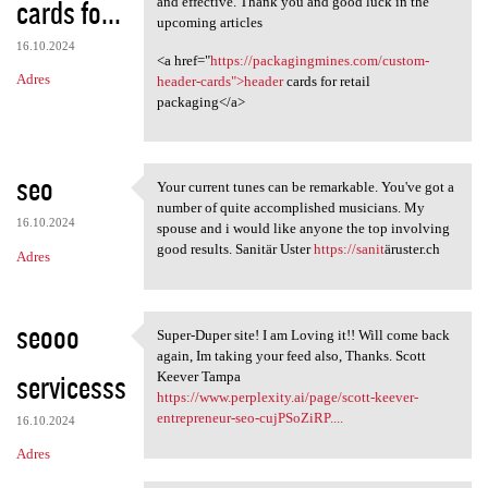
cards fo...
and effective. Thank you and good luck in the
upcoming articles
16.10.2024
<a href="
https://packagingmines.com/custom-
Adres
header-cards">header
cards for retail
packaging</a>
seo
Your current tunes can be remarkable. You've got a
Your current tunes can be
number of quite accomplished musicians. My
16.10.2024
spouse and i would like anyone the top involving
good results. Sanitär Uster
https://sanit
äruster.ch
Adres
seooo
Super-Duper site! I am Loving it!! Will come back
Super-Duper site! I am Loving
again, Im taking your feed also, Thanks. Scott
servicesss
Keever Tampa
https://www.perplexity.ai/page/scott-keever-
entrepreneur-seo-cujPSoZiRP....
16.10.2024
Adres