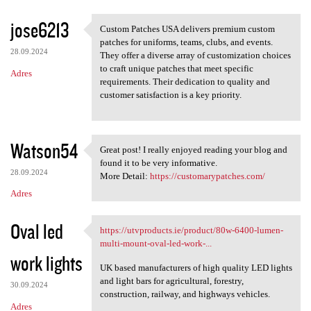
a
jose6213
Custom Patches USA delivers premium custom
r
Custom Patches USA delivers
patches for uniforms, teams, clubs, and events.
z
28.09.2024
They offer a diverse array of customization choices
to craft unique patches that meet specific
e
Adres
requirements. Their dedication to quality and
customer satisfaction is a key priority.
Watson54
Great post! I really enjoyed reading your blog and
Great post! I really enjoyed
found it to be very informative.
28.09.2024
More Detail:
https://customarypatches.com/
Adres
Oval led
https://utvproducts.ie/product/80w-6400-lumen-
https://utvproducts.ie
multi-mount-oval-led-work-...
work lights
UK based manufacturers of high quality LED lights
and light bars for agricultural, forestry,
30.09.2024
construction, railway, and highways vehicles.
Adres