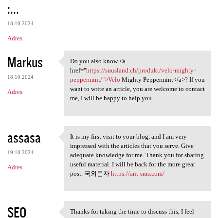
:...
18.10.2024
Adres
Markus
Do you also know <a
Do you also know <a href=
href="
https://snusland.ch/produkt/velo-mighty-
18.10.2024
peppermint/">Velo
Mighty Peppermint</a>? If you
want to write an article, you are welcome to contact
Adres
me, I will be happy to help you.
assasa
It is my first visit to your blog, and I am very
It is my first visit to your
impressed with the articles that you serve. Give
19.10.2024
adequate knowledge for me. Thank you for sharing
useful material. I will be back for the more great
Adres
post. 국외문자
https://ant-sms.com/
SEO
Thanks for taking the time to discuss this, I feel