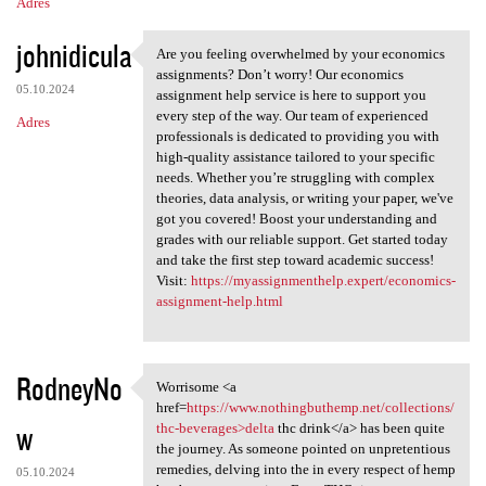
Adres
johnidicula
Are you feeling overwhelmed by your economics
Are you feeling overwhelmed
assignments? Don’t worry! Our economics
05.10.2024
assignment help service is here to support you
every step of the way. Our team of experienced
Adres
professionals is dedicated to providing you with
high-quality assistance tailored to your specific
needs. Whether you’re struggling with complex
theories, data analysis, or writing your paper, we've
got you covered! Boost your understanding and
grades with our reliable support. Get started today
and take the first step toward academic success!
Visit:
https://myassignmenthelp.expert/economics-
assignment-help.html
RodneyNo
Worrisome <a
Worrisome <a href=https:/
href=
https://www.nothingbuthemp.net/collections/
w
thc-beverages>delta
thc drink</a> has been quite
the journey. As someone pointed on unpretentious
remedies, delving into the in every respect of hemp
05.10.2024