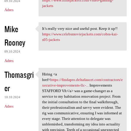
https://www.filmsjackets.com/video-gaming-
09.10.2024
jackets
Adres
Mike
It’s really very nice and useful post. Keep it up!!
It’s really very nice and
https://www.celebsmoviejackets.com/cobra-kai-
Rooney
s05-jackets
09.10.2024
Adres
Thomasgri
Hiring <a
Hiring <a href=https:/
href=
https://findapro.deltafaucet.com/contractors/e
er
xecutive-improvements-llc-...
Improvements
STAFFORD VA</a> was a game-changer as a
service to my habitation renovation project. From
10.10.2024
the initial consultation to the final walkthrough,
Adres
their professionalism and savvy were evident. The
rig was communicative, ensuring I was informed at
every stage. Their attention to delegate was
unblemished, transforming my idea into actuality
with precision. Teeth of a occasional unexpected