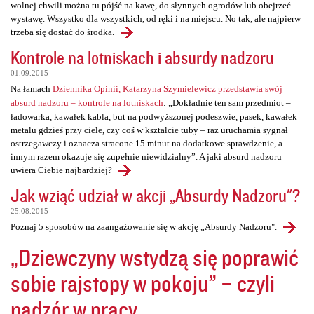
wolnej chwili można tu pójść na kawę, do słynnych ogrodów lub obejrzeć
wystawę. Wszystko dla wszystkich, od ręki i na miejscu. No tak, ale najpierw
trzeba się dostać do środka.
Kontrole na lotniskach i absurdy nadzoru
01.09.2015
Na łamach
Dziennika Opinii, Katarzyna Szymielewicz przedstawia swój
absurd nadzoru – kontrole na lotniskach
: „Dokładnie ten sam przedmiot –
ładowarka, kawałek kabla, but na podwyższonej podeszwie, pasek, kawałek
metalu gdzieś przy ciele, czy coś w kształcie tuby – raz uruchamia sygnał
ostrzegawczy i oznacza stracone 15 minut na dodatkowe sprawdzenie, a
innym razem okazuje się zupełnie niewidzialny”. A jaki absurd nadzoru
uwiera Ciebie najbardziej?
Jak wziąć udział w akcji „Absurdy Nadzoru"?
25.08.2015
Poznaj 5 sposobów na zaangażowanie się w akcję „Absurdy Nadzoru".
„Dziewczyny wstydzą się poprawić
sobie rajstopy w pokoju” – czyli
nadzór w pracy