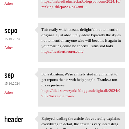
https://mebledladaziecka3.blogspot.com/2024/10/
Adres
ranking-sklepow-z-ozkami-...
sepo
This really which means delightful not to mention
This really which means
original. I just absolutely adore typically the styles
15.10.2024
not to mention anyone who will become it again in
your mailing could be cheerful. situs slot hoki
Adres
https://heathertheurer.com/
sep
For a Amateur, We're entirely studying internet to
For a Amateur, We're entirely
get reports that is with help people. Thanks a ton.
15.10.2024
łóżka piętrowe
https://dladziewczynki.bloggersdelight.dk/2024/0
Adres
9/02/lozka-pietrowe/
header
Enjoyed reading the article above , really explains
Enjoyed reading the article
everything in detail, the article is very interesting