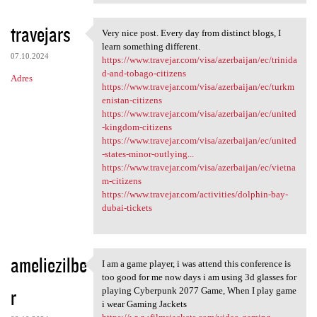
travejars
Very nice post. Every day from distinct blogs, I
Very nice post. Every day
learn something different.
07.10.2024
https://www.travejar.com/visa/azerbaijan/ec/trinida
d-and-tobago-citizens
Adres
https://www.travejar.com/visa/azerbaijan/ec/turkm
enistan-citizens
https://www.travejar.com/visa/azerbaijan/ec/united
-kingdom-citizens
https://www.travejar.com/visa/azerbaijan/ec/united
-states-minor-outlying...
https://www.travejar.com/visa/azerbaijan/ec/vietna
m-citizens
https://www.travejar.com/activities/dolphin-bay-
dubai-tickets
ameliezilbe
I am a game player, i was attend this conference is
I am a game player, i was
too good for me now days i am using 3d glasses for
r
playing Cyberpunk 2077 Game, When I play game
i wear Gaming Jackets