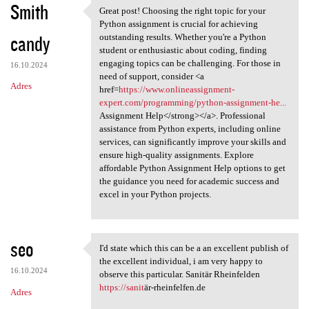
Smith
Great post! Choosing the right topic for your
Great post! Choosing the
Python assignment is crucial for achieving
candy
outstanding results. Whether you're a Python
student or enthusiastic about coding, finding
engaging topics can be challenging. For those in
16.10.2024
need of support, consider <a
Adres
href=
https://www.onlineassignment-
expert.com/programming/python-assignment-he...
Assignment Help</strong></a>. Professional
assistance from Python experts, including online
services, can significantly improve your skills and
ensure high-quality assignments. Explore
affordable Python Assignment Help options to get
the guidance you need for academic success and
excel in your Python projects.
seo
I'd state which this can be a an excellent publish of
I'd state which this can be a
the excellent individual, i am very happy to
16.10.2024
observe this particular. Sanitär Rheinfelden
https://sanit
är-rheinfelfen.de
Adres