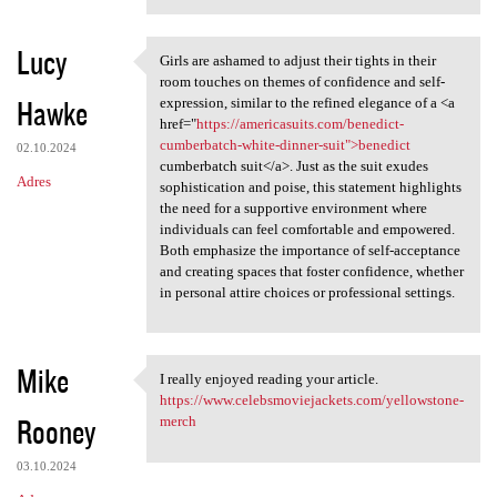
Lucy
Girls are ashamed to adjust their tights in their
Girls are ashamed to adjust
room touches on themes of confidence and self-
Hawke
expression, similar to the refined elegance of a <a
href="
https://americasuits.com/benedict-
cumberbatch-white-dinner-suit">benedict
02.10.2024
cumberbatch suit</a>. Just as the suit exudes
Adres
sophistication and poise, this statement highlights
the need for a supportive environment where
individuals can feel comfortable and empowered.
Both emphasize the importance of self-acceptance
and creating spaces that foster confidence, whether
in personal attire choices or professional settings.
Mike
I really enjoyed reading your article.
I really enjoyed reading your
https://www.celebsmoviejackets.com/yellowstone-
Rooney
merch
03.10.2024