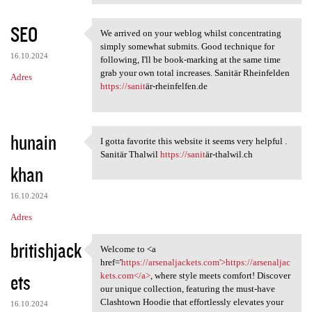
SEO
We arrived on your weblog whilst concentrating
We arrived on your weblog
simply somewhat submits. Good technique for
16.10.2024
following, I'll be book-marking at the same time
grab your own total increases. Sanitär Rheinfelden
Adres
https://sanit
är-rheinfelfen.de
hunain
I gotta favorite this website it seems very helpful .
I gotta favorite this website
Sanitär Thalwil
https://sanit
är-thalwil.ch
khan
16.10.2024
Adres
britishjack
Welcome to <a
Welcome to <a href='https:/
href='
https://arsenaljackets.com'>https://arsenaljac
ets
kets.com</a>
, where style meets comfort! Discover
our unique collection, featuring the must-have
Clashtown Hoodie that effortlessly elevates your
16.10.2024