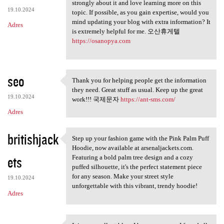
Thanks for taking the time to
strongly about it and love learning more on this
19.10.2024
topic. If possible, as you gain expertise, would you
mind updating your blog with extra information? It
Adres
is extremely helpful for me. 오산휴게텔
https://osanopya.com
seo
Thank you for helping people get the information
Thank you for helping people
they need. Great stuff as usual. Keep up the great
19.10.2024
work!!! 국제문자
https://ant-sms.com/
Adres
britishjack
Step up your fashion game with the Pink Palm Puff
Step up your fashion game
Hoodie, now available at arsenaljackets.com.
ets
Featuring a bold palm tree design and a cozy
puffed silhouette, it's the perfect statement piece
for any season. Make your street style
19.10.2024
unforgettable with this vibrant, trendy hoodie!
Adres