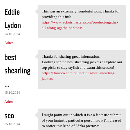
Eddie
This was an extremely wonderful post. Thanks for
This was an extremely
providing this info.
Lydon
https://www.jacketsmasters.com/product/agatha-
all-along-agatha-harkness-...
14.10.2024
Adres
best
Thanks for sharing great information.
Thanks for sharing great
Looking for the best shearling jackets? Explore our
shearling
top picks to stay stylish and warm this season!
https://3amoto.com/collections/best-shearling-
jackets
...
15.10.2024
Adres
seo
I might point out in which it is a a fantastic submit
I might point out in which it
of your fantastic particular person, now i'm pleased
15.10.2024
to notice this kind of. łóżka piętrowe