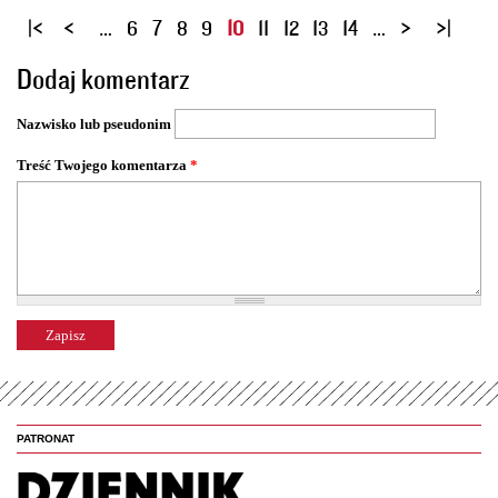
S
…
6
7
8
9
10
11
12
13
14
…
t
Dodaj komentarz
r
o
Nazwisko lub pseudonim
n
y
Treść Twojego komentarza
*
PATRONAT