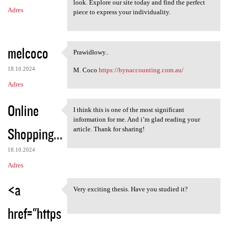
look. Explore our site today and find the perfect
Adres
piece to express your individuality.
melcoco
Prawidłowy..
Prawidłowy..
18.10.2024
M. Coco
https://bynaccounting.com.au/
Adres
Online
I think this is one of the most significant
I think this is one of the
information for me. And i’m glad reading your
Shopping...
article. Thank for sharing!
18.10.2024
Adres
<a
Very exciting thesis. Have you studied it?
Very exciting thesis. Have
href="https