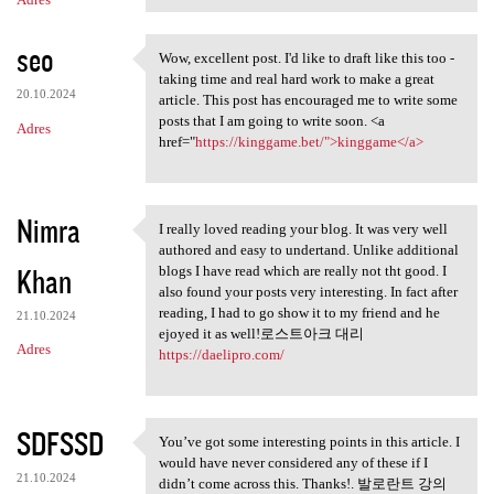
seo
Wow, excellent post. I'd like to draft like this too -
Wow, excellent post. I'd like
taking time and real hard work to make a great
20.10.2024
article. This post has encouraged me to write some
posts that I am going to write soon. <a
Adres
href="
https://kinggame.bet/">kinggame</a>
Nimra
I really loved reading your blog. It was very well
I really loved reading your
authored and easy to undertand. Unlike additional
Khan
blogs I have read which are really not tht good. I
also found your posts very interesting. In fact after
reading, I had to go show it to my friend and he
21.10.2024
ejoyed it as well!로스트아크 대리
Adres
https://daelipro.com/
SDFSSD
You’ve got some interesting points in this article. I
You’ve got some interesting
would have never considered any of these if I
21.10.2024
didn’t come across this. Thanks!. 발로란트 강의