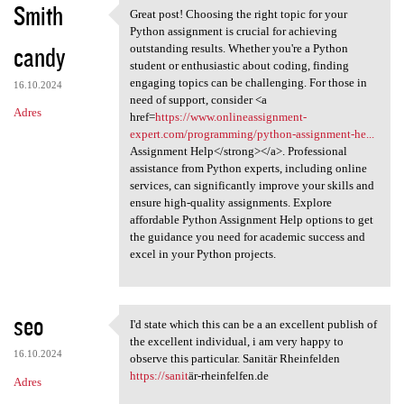
Smith
Great post! Choosing the right topic for your
Great post! Choosing the
Python assignment is crucial for achieving
candy
outstanding results. Whether you're a Python
student or enthusiastic about coding, finding
engaging topics can be challenging. For those in
16.10.2024
need of support, consider <a
Adres
href=
https://www.onlineassignment-
expert.com/programming/python-assignment-he...
Assignment Help</strong></a>. Professional
assistance from Python experts, including online
services, can significantly improve your skills and
ensure high-quality assignments. Explore
affordable Python Assignment Help options to get
the guidance you need for academic success and
excel in your Python projects.
seo
I'd state which this can be a an excellent publish of
I'd state which this can be a
the excellent individual, i am very happy to
16.10.2024
observe this particular. Sanitär Rheinfelden
https://sanit
är-rheinfelfen.de
Adres