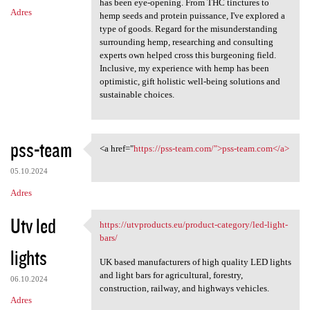
has been eye-opening. From THC tinctures to
Adres
hemp seeds and protein puissance, I've explored a
type of goods. Regard for the misunderstanding
surrounding hemp, researching and consulting
experts own helped cross this burgeoning field.
Inclusive, my experience with hemp has been
optimistic, gift holistic well-being solutions and
sustainable choices.
pss-team
<a href="
https://pss-team.com/">pss-team.com</a>
<a href="https://pss-team.com
05.10.2024
Adres
Utv led
https://utvproducts.eu/product-category/led-light-
https://utvproducts.eu
bars/
lights
UK based manufacturers of high quality LED lights
and light bars for agricultural, forestry,
06.10.2024
construction, railway, and highways vehicles.
Adres