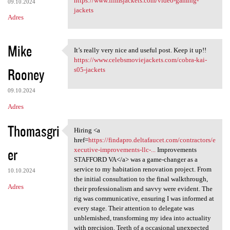
https://www.filmsjackets.com/video-gaming-
09.10.2024
jackets
Adres
Mike
It’s really very nice and useful post. Keep it up!!
It’s really very nice and
https://www.celebsmoviejackets.com/cobra-kai-
Rooney
s05-jackets
09.10.2024
Adres
Thomasgri
Hiring <a
Hiring <a href=https:/
href=
https://findapro.deltafaucet.com/contractors/e
er
xecutive-improvements-llc-...
Improvements
STAFFORD VA</a> was a game-changer as a
service to my habitation renovation project. From
10.10.2024
the initial consultation to the final walkthrough,
Adres
their professionalism and savvy were evident. The
rig was communicative, ensuring I was informed at
every stage. Their attention to delegate was
unblemished, transforming my idea into actuality
with precision. Teeth of a occasional unexpected