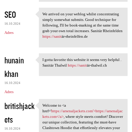
SEO
We arrived on your weblog whilst concentrating
We arrived on your weblog
simply somewhat submits. Good technique for
16.10.2024
following, I'll be book-marking at the same time
grab your own total increases. Sanitär Rheinfelden
Adres
https://sanit
är-rheinfelfen.de
hunain
I gotta favorite this website it seems very helpful .
I gotta favorite this website
Sanitär Thalwil
https://sanit
är-thalwil.ch
khan
16.10.2024
Adres
britishjack
Welcome to <a
Welcome to <a href='https:/
href='
https://arsenaljackets.com'>https://arsenaljac
ets
kets.com</a>
, where style meets comfort! Discover
our unique collection, featuring the must-have
Clashtown Hoodie that effortlessly elevates your
16.10.2024