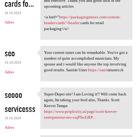
cards fo...
and effective. Thank you and good luck in the
upcoming articles
16.10.2024
<a href="
https://packagingmines.com/custom-
Adres
header-cards">header
cards for retail
packaging</a>
seo
Your current tunes can be remarkable. You've got a
Your current tunes can be
number of quite accomplished musicians. My
16.10.2024
spouse and i would like anyone the top involving
good results. Sanitär Uster
https://sanit
äruster.ch
Adres
seooo
Super-Duper site! I am Loving it!! Will come back
Super-Duper site! I am Loving
again, Im taking your feed also, Thanks. Scott
servicesss
Keever Tampa
https://www.perplexity.ai/page/scott-keever-
entrepreneur-seo-cujPSoZiRP....
16.10.2024
Adres