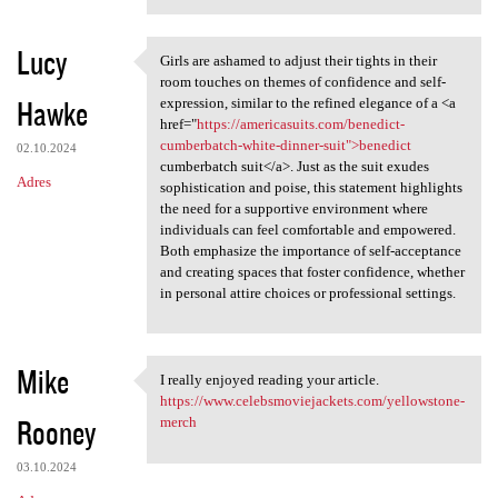
Lucy
Girls are ashamed to adjust their tights in their
Girls are ashamed to adjust
room touches on themes of confidence and self-
Hawke
expression, similar to the refined elegance of a <a
href="
https://americasuits.com/benedict-
cumberbatch-white-dinner-suit">benedict
02.10.2024
cumberbatch suit</a>. Just as the suit exudes
Adres
sophistication and poise, this statement highlights
the need for a supportive environment where
individuals can feel comfortable and empowered.
Both emphasize the importance of self-acceptance
and creating spaces that foster confidence, whether
in personal attire choices or professional settings.
Mike
I really enjoyed reading your article.
I really enjoyed reading your
https://www.celebsmoviejackets.com/yellowstone-
Rooney
merch
03.10.2024