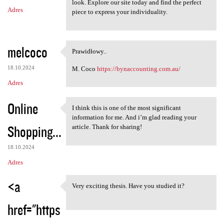
look. Explore our site today and find the perfect
Adres
piece to express your individuality.
melcoco
Prawidłowy..
Prawidłowy..
18.10.2024
M. Coco
https://bynaccounting.com.au/
Adres
Online
I think this is one of the most significant
I think this is one of the
information for me. And i’m glad reading your
Shopping...
article. Thank for sharing!
18.10.2024
Adres
<a
Very exciting thesis. Have you studied it?
Very exciting thesis. Have
href="https