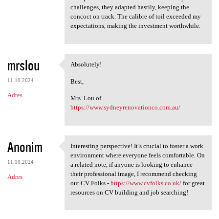
challenges, they adapted hastily, keeping the
concoct on track. The calibre of toil exceeded my
expectations, making the investment worthwhile.
mrslou
Absolutely!
Absolutely!
11.10.2024
Best,
Adres
Mrs. Lou of
https://www.sydneyrenovationco.com.au/
Anonim
Interesting perspective! It’s crucial to foster a work
Interesting perspective! It’s
environment where everyone feels comfortable. On
11.10.2024
a related note, if anyone is looking to enhance
their professional image, I recommend checking
Adres
out CV Folks -
https://www.cvfolks.co.uk/
for great
resources on CV building and job searching!