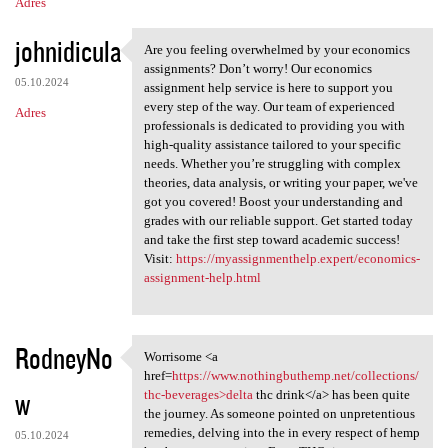
Adres
johnidicula
Are you feeling overwhelmed by your economics
Are you feeling overwhelmed
assignments? Don’t worry! Our economics
05.10.2024
assignment help service is here to support you
every step of the way. Our team of experienced
Adres
professionals is dedicated to providing you with
high-quality assistance tailored to your specific
needs. Whether you’re struggling with complex
theories, data analysis, or writing your paper, we've
got you covered! Boost your understanding and
grades with our reliable support. Get started today
and take the first step toward academic success!
Visit:
https://myassignmenthelp.expert/economics-
assignment-help.html
RodneyNo
Worrisome <a
Worrisome <a href=https:/
href=
https://www.nothingbuthemp.net/collections/
w
thc-beverages>delta
thc drink</a> has been quite
the journey. As someone pointed on unpretentious
remedies, delving into the in every respect of hemp
05.10.2024