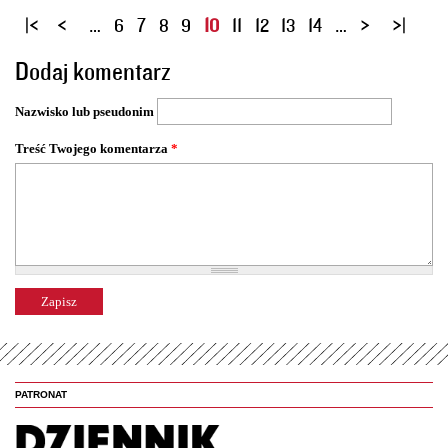
S
…
6
7
8
9
10
11
12
13
14
…
t
Dodaj komentarz
r
o
Nazwisko lub pseudonim
n
y
Treść Twojego komentarza
*
PATRONAT