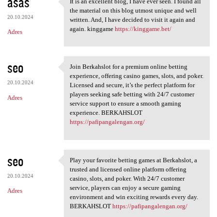
asas
It is an excellent blog, I have ever seen. I found all
It is an excellent blog, I
the material on this blog utmost unique and well
20.10.2024
written. And, I have decided to visit it again and
again. kinggame
https://kinggame.bet/
Adres
seo
Join Berkahslot for a premium online betting
Join Berkahslot for a premium
experience, offering casino games, slots, and poker.
20.10.2024
Licensed and secure, it’s the perfect platform for
players seeking safe betting with 24/7 customer
Adres
service support to ensure a smooth gaming
experience. BERKAHSLOT
https://pafipangalengan.org/
seo
Play your favorite betting games at Berkahslot, a
Play your favorite betting
trusted and licensed online platform offering
20.10.2024
casino, slots, and poker. With 24/7 customer
service, players can enjoy a secure gaming
Adres
environment and win exciting rewards every day.
BERKAHSLOT
https://pafipangalengan.org/