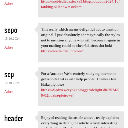
https://mebledladaziecka3.blogspot.com/2024/10/
Adres
ranking-sklepow-z-ozkami-...
sepo
This really which means delightful not to mention
This really which means
original. I just absolutely adore typically the styles
15.10.2024
not to mention anyone who will become it again in
your mailing could be cheerful. situs slot hoki
Adres
https://heathertheurer.com/
sep
For a Amateur, We're entirely studying internet to
For a Amateur, We're entirely
get reports that is with help people. Thanks a ton.
15.10.2024
łóżka piętrowe
https://dladziewczynki.bloggersdelight.dk/2024/0
Adres
9/02/lozka-pietrowe/
header
Enjoyed reading the article above , really explains
Enjoyed reading the article
everything in detail, the article is very interesting