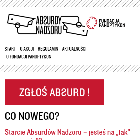
Przejdź
do
treści
START
O AKCJI
REGULAMIN
AKTUALNOŚCI
O FUNDACJI PANOPTYKON
CO NOWEGO?
Starcie Absurdów Nadzoru – jesteś na „tak”