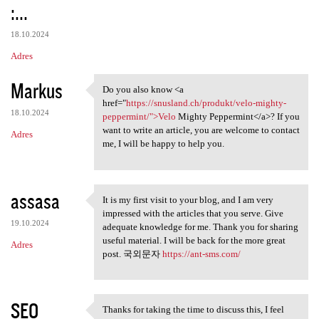
:...
18.10.2024
Adres
Markus
Do you also know <a
Do you also know <a href=
href="
https://snusland.ch/produkt/velo-mighty-
18.10.2024
peppermint/">Velo
Mighty Peppermint</a>? If you
want to write an article, you are welcome to contact
Adres
me, I will be happy to help you.
assasa
It is my first visit to your blog, and I am very
It is my first visit to your
impressed with the articles that you serve. Give
19.10.2024
adequate knowledge for me. Thank you for sharing
useful material. I will be back for the more great
Adres
post. 국외문자
https://ant-sms.com/
SEO
Thanks for taking the time to discuss this, I feel