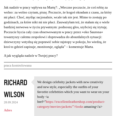
Jak nadzór w pracy wpływa na Martę?: „Wieczne poczucie, że coś robię za
wolno: za wolno czytam, piszę. Poczucie, że kogoś okradam z czasu, za który
mi płaci. Choć, myśląc racjonalnie, wcale tak nie jest. Mimo to zostaję po
godzinach, za które nikt mi nie płaci. Zauważyłam też, że stałam się o wiele
bardziej nerwowa w życiu prywatnym: podnoszę głos, szybciej się irytuję.
Poczucie bycia cały czas obserwowanym w pracy przez »oko Saurona«
towarzyszy całemu zespołowi i doprowadza do absurdalnych sytuacji:
dziewczyny wstydzą się poprawić sobie rajstopy w pokoju, bo wiedzą, że
ktoś to gdzieś zapisuje, monitoruje, ogląda” – komentuje Marta.
A jak wygląda nadzór w Twojej pracy?
praca kontrolowana
K
RICHARD
We design celebrity jackets with new creativity
We design celebrity jackets
o
and new style, especially the outfits of your
WILSON
m
favorite celebrities which you want to wear on your
body <a
e
href="
https://excellentleathershop.com/product-
28.09.2024
n
category/movies-jackets/">looks
amazing</a>
Adres
t