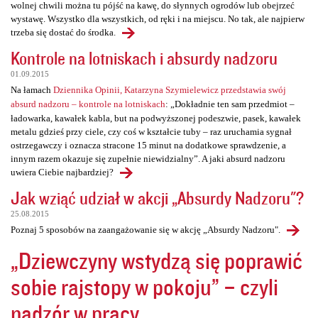
wolnej chwili można tu pójść na kawę, do słynnych ogrodów lub obejrzeć
wystawę. Wszystko dla wszystkich, od ręki i na miejscu. No tak, ale najpierw
trzeba się dostać do środka.
Kontrole na lotniskach i absurdy nadzoru
01.09.2015
Na łamach
Dziennika Opinii, Katarzyna Szymielewicz przedstawia swój
absurd nadzoru – kontrole na lotniskach
: „Dokładnie ten sam przedmiot –
ładowarka, kawałek kabla, but na podwyższonej podeszwie, pasek, kawałek
metalu gdzieś przy ciele, czy coś w kształcie tuby – raz uruchamia sygnał
ostrzegawczy i oznacza stracone 15 minut na dodatkowe sprawdzenie, a
innym razem okazuje się zupełnie niewidzialny”. A jaki absurd nadzoru
uwiera Ciebie najbardziej?
Jak wziąć udział w akcji „Absurdy Nadzoru"?
25.08.2015
Poznaj 5 sposobów na zaangażowanie się w akcję „Absurdy Nadzoru".
„Dziewczyny wstydzą się poprawić
sobie rajstopy w pokoju” – czyli
nadzór w pracy