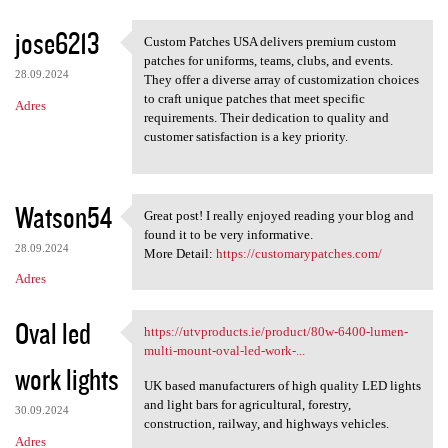
a
jose6213
Custom Patches USA delivers premium custom
r
Custom Patches USA delivers
patches for uniforms, teams, clubs, and events.
z
28.09.2024
They offer a diverse array of customization choices
to craft unique patches that meet specific
e
Adres
requirements. Their dedication to quality and
customer satisfaction is a key priority.
Watson54
Great post! I really enjoyed reading your blog and
Great post! I really enjoyed
found it to be very informative.
28.09.2024
More Detail:
https://customarypatches.com/
Adres
Oval led
https://utvproducts.ie/product/80w-6400-lumen-
https://utvproducts.ie
multi-mount-oval-led-work-...
work lights
UK based manufacturers of high quality LED lights
and light bars for agricultural, forestry,
30.09.2024
construction, railway, and highways vehicles.
Adres