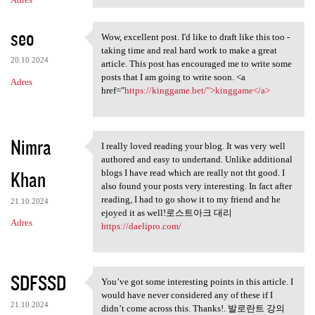
seo
Wow, excellent post. I'd like to draft like this too -
Wow, excellent post. I'd like
taking time and real hard work to make a great
20.10.2024
article. This post has encouraged me to write some
posts that I am going to write soon. <a
Adres
href="
https://kinggame.bet/">kinggame</a>
Nimra
I really loved reading your blog. It was very well
I really loved reading your
authored and easy to undertand. Unlike additional
Khan
blogs I have read which are really not tht good. I
also found your posts very interesting. In fact after
reading, I had to go show it to my friend and he
21.10.2024
ejoyed it as well!로스트아크 대리
Adres
https://daelipro.com/
SDFSSD
You’ve got some interesting points in this article. I
You’ve got some interesting
would have never considered any of these if I
21.10.2024
didn’t come across this. Thanks!. 발로란트 강의