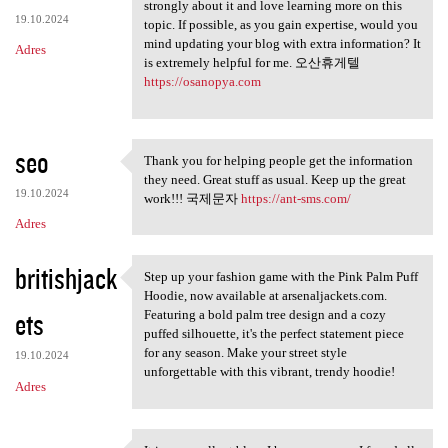
Thanks for taking the time to
strongly about it and love learning more on this
19.10.2024
topic. If possible, as you gain expertise, would you
mind updating your blog with extra information? It
Adres
is extremely helpful for me. 오산휴게텔
https://osanopya.com
seo
Thank you for helping people get the information
Thank you for helping people
they need. Great stuff as usual. Keep up the great
19.10.2024
work!!! 국제문자
https://ant-sms.com/
Adres
britishjack
Step up your fashion game with the Pink Palm Puff
Step up your fashion game
Hoodie, now available at arsenaljackets.com.
ets
Featuring a bold palm tree design and a cozy
puffed silhouette, it's the perfect statement piece
for any season. Make your street style
19.10.2024
unforgettable with this vibrant, trendy hoodie!
Adres