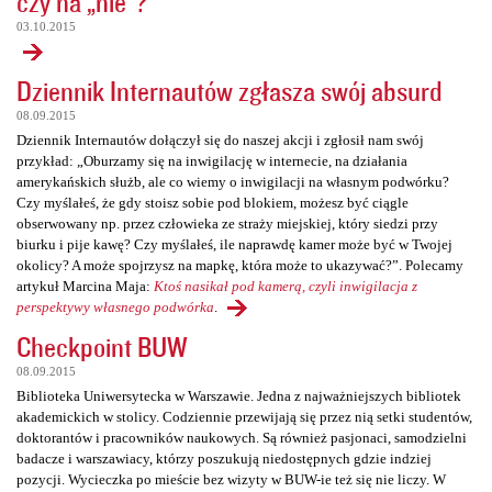
czy na „nie”?
03.10.2015
Dziennik Internautów zgłasza swój absurd
08.09.2015
Dziennik Internautów dołączył się do naszej akcji i zgłosił nam swój
przykład: „Oburzamy się na inwigilację w internecie, na działania
amerykańskich służb, ale co wiemy o inwigilacji na własnym podwórku?
Czy myślałeś, że gdy stoisz sobie pod blokiem, możesz być ciągle
obserwowany np. przez człowieka ze straży miejskiej, który siedzi przy
biurku i pije kawę? Czy myślałeś, ile naprawdę kamer może być w Twojej
okolicy? A może spojrzysz na mapkę, która może to ukazywać?”. Polecamy
artykuł Marcina Maja:
Ktoś nasikał pod kamerą, czyli inwigilacja z
perspektywy własnego podwórka
.
Checkpoint BUW
08.09.2015
Biblioteka Uniwersytecka w Warszawie. Jedna z najważniejszych bibliotek
akademickich w stolicy. Codziennie przewijają się przez nią setki studentów,
doktorantów i pracowników naukowych. Są również pasjonaci, samodzielni
badacze i warszawiacy, którzy poszukują niedostępnych gdzie indziej
pozycji. Wycieczka po mieście bez wizyty w BUW-ie też się nie liczy. W