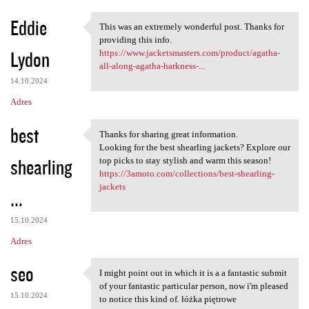
Eddie
This was an extremely wonderful post. Thanks for
This was an extremely
providing this info.
Lydon
https://www.jacketsmasters.com/product/agatha-
all-along-agatha-harkness-...
14.10.2024
Adres
best
Thanks for sharing great information.
Thanks for sharing great
Looking for the best shearling jackets? Explore our
shearling
top picks to stay stylish and warm this season!
https://3amoto.com/collections/best-shearling-
jackets
...
15.10.2024
Adres
seo
I might point out in which it is a a fantastic submit
I might point out in which it
of your fantastic particular person, now i'm pleased
15.10.2024
to notice this kind of. łóżka piętrowe