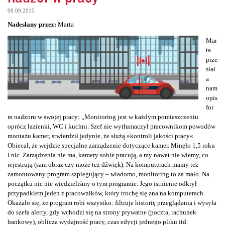
08.09.2015
Nadesłany przez:
Marta
Mar
ta
prze
słał
a
nam
opis
for
m nadzoru w swojej pracy: „Monitoring jest w każdym pomieszczeniu
oprócz łazienki, WC i kuchni. Szef nie wytłumaczył pracownikom powodów
montażu kamer, stwierdził jedynie, że służą »kontroli jakości pracy«.
Obiecał, że wejdzie specjalne zarządzenie dotyczące kamer. Minęło 1,5 roku
i nic. Zarządzenia nie ma, kamery sobie pracują, a my nawet nie wiemy, co
rejestrują (sam obraz czy może też dźwięk). Na komputerach mamy też
zamontowany program szpiegujący – wiadomo, monitoring to za mało. Na
początku nic nie wiedzieliśmy o tym programie. Jego istnienie odkrył
przypadkiem jeden z pracowników, który trochę się zna na komputerach.
Okazało się, że program robi wszystko: filtruje historię przeglądania i wysyła
do szefa alerty, gdy wchodzi się na strony prywatne (poczta, rachunek
bankowy), oblicza wydajność pracy, czas edycji jednego pliku itd.