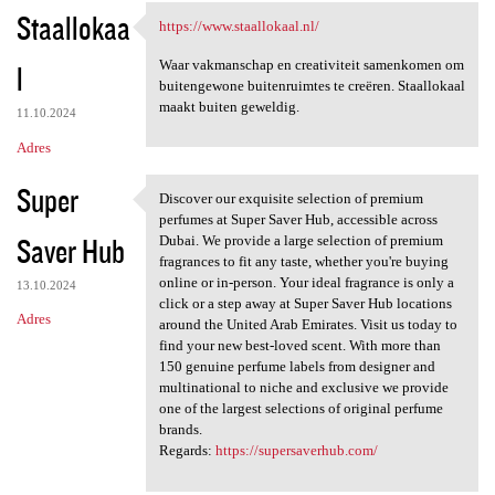
Staallokaa
https://www.staallokaal.nl/
https://www.staallokaal.nl/
Waar vakmanschap en creativiteit samenkomen om
l
buitengewone buitenruimtes te creëren. Staallokaal
maakt buiten geweldig.
11.10.2024
Adres
Super
Discover our exquisite selection of premium
Discover our exquisite
perfumes at Super Saver Hub, accessible across
Saver Hub
Dubai. We provide a large selection of premium
fragrances to fit any taste, whether you're buying
online or in-person. Your ideal fragrance is only a
13.10.2024
click or a step away at Super Saver Hub locations
Adres
around the United Arab Emirates. Visit us today to
find your new best-loved scent. With more than
150 genuine perfume labels from designer and
multinational to niche and exclusive we provide
one of the largest selections of original perfume
brands.
Regards:
https://supersaverhub.com/