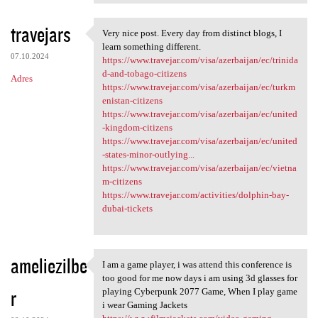
travejars
Very nice post. Every day from distinct blogs, I
Very nice post. Every day
learn something different.
07.10.2024
https://www.travejar.com/visa/azerbaijan/ec/trinida
d-and-tobago-citizens
Adres
https://www.travejar.com/visa/azerbaijan/ec/turkm
enistan-citizens
https://www.travejar.com/visa/azerbaijan/ec/united
-kingdom-citizens
https://www.travejar.com/visa/azerbaijan/ec/united
-states-minor-outlying...
https://www.travejar.com/visa/azerbaijan/ec/vietna
m-citizens
https://www.travejar.com/activities/dolphin-bay-
dubai-tickets
ameliezilbe
I am a game player, i was attend this conference is
I am a game player, i was
too good for me now days i am using 3d glasses for
r
playing Cyberpunk 2077 Game, When I play game
i wear Gaming Jackets