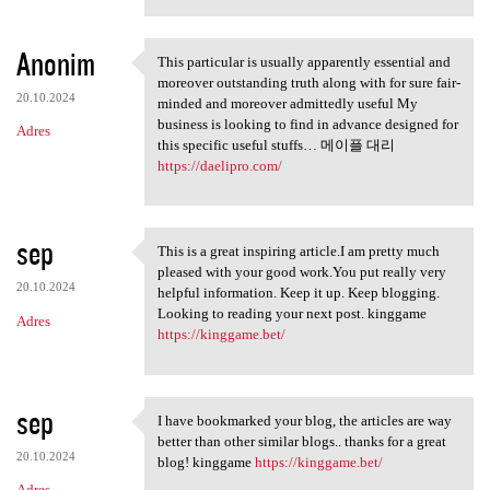
Anonim
This particular is usually apparently essential and
This particular is usually
moreover outstanding truth along with for sure fair-
20.10.2024
minded and moreover admittedly useful My
business is looking to find in advance designed for
Adres
this specific useful stuffs… 메이플 대리
https://daelipro.com/
sep
This is a great inspiring article.I am pretty much
This is a great inspiring
pleased with your good work.You put really very
20.10.2024
helpful information. Keep it up. Keep blogging.
Looking to reading your next post. kinggame
Adres
https://kinggame.bet/
sep
I have bookmarked your blog, the articles are way
I have bookmarked your blog,
better than other similar blogs.. thanks for a great
20.10.2024
blog! kinggame
https://kinggame.bet/
Adres