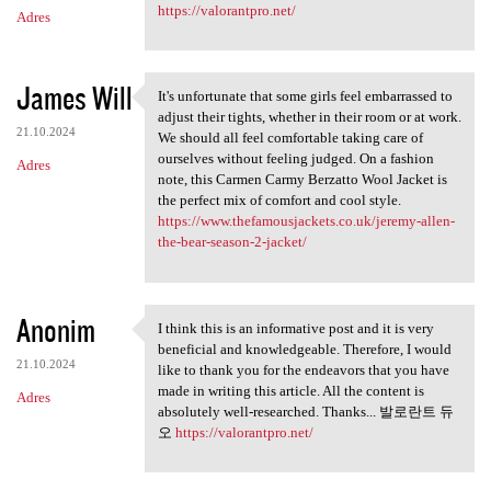
https://valorantpro.net/
Adres
James Will
It's unfortunate that some girls feel embarrassed to
It's unfortunate that some
adjust their tights, whether in their room or at work.
21.10.2024
We should all feel comfortable taking care of
ourselves without feeling judged. On a fashion
Adres
note, this Carmen Carmy Berzatto Wool Jacket is
the perfect mix of comfort and cool style.
https://www.thefamousjackets.co.uk/jeremy-allen-
the-bear-season-2-jacket/
Anonim
I think this is an informative post and it is very
I think this is an
beneficial and knowledgeable. Therefore, I would
21.10.2024
like to thank you for the endeavors that you have
made in writing this article. All the content is
Adres
absolutely well-researched. Thanks... 발로란트 듀
오
https://valorantpro.net/