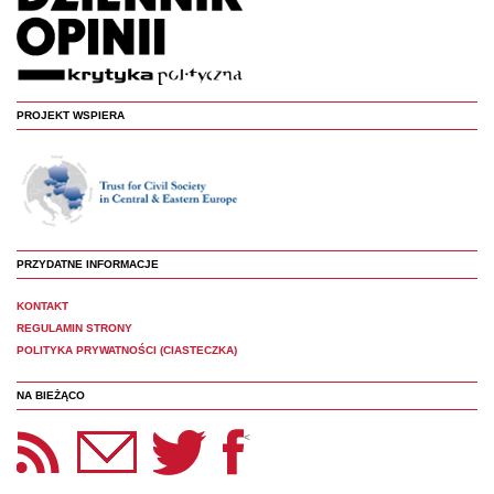
PROJEKT WSPIERA
PRZYDATNE INFORMACJE
KONTAKT
REGULAMIN STRONY
POLITYKA PRYWATNOŚCI (CIASTECZKA)
NA BIEŻĄCO
etter Panoptyka
Twitter
Facebook
<