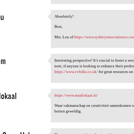
ou
Absolutely!
Absolutely!
4
Best,
Mrs. Lou of
https://www.sydneyrenovationco.co
im
Interesting perspective! It’s crucial to foster a 
Interesting perspective! It’s
note, if anyone is looking to enhance their prof
4
https://www.cvfolks.co.uk/
for great resources o
lokaal
https://www.staallokaal.nl/
https://www.staallokaal.nl/
4
Waar vakmanschap en creativiteit samenkomen om
buiten geweldig.