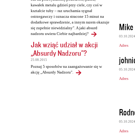
kawałek metalu gdzieś przy ciele, czy coś w
kształcie tuby – raz uruchamia sygnał
ostrzegawczy i oznacza stracone 15 minut na
dodatkowe sprawdzenie, a innym razem okazuje
Mike
się zupełnie niewidzialny”. A jaki absurd
nadzoru uwiera Ciebie najbardziej?
03.10.202
Jak wziąć udział w akcji
Adres
„Absurdy Nadzoru"?
johni
25.08.2015
Poznaj 5 sposobów na zaangażowanie się w
05.10.202
akcję „Absurdy Nadzoru".
Adres
Rodn
05.10.202
Adres