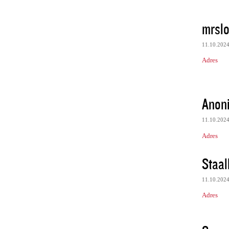
mrsl
11.10.202
Adres
Anon
11.10.202
Adres
Staal
11.10.202
Adres