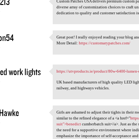
213
Custom Patches USA delivers premium custom patc
Custom Patches USA delivers
diverse array of customization choices to craft u
4
dedication to quality and customer satisfaction is
on54
Great post! I really enjoyed reading your blog an
Great post! I really enjoyed
More Detail:
https://customarypatches.com/
4
led work lights
https://utvproducts.ie/product/80w-6400-lumen-
https://utvproducts.ie
4
UK based manufacturers of high quality LED lights 
railway, and highways vehicles.
 Hawke
Girls are ashamed to adjust their tights in their
Girls are ashamed to adjust
similar to the refined elegance of a <a href="
http
4
suit">benedict
cumberbatch suit</a>. Just as the 
the need for a supportive environment where ind
emphasize the importance of self-acceptance and 