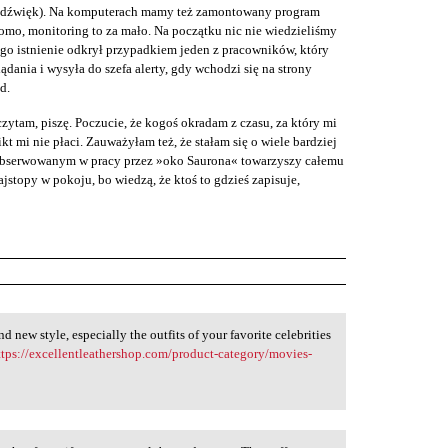
ż dźwięk). Na komputerach mamy też zamontowany program
omo, monitoring to za mało. Na początku nic nie wiedzieliśmy
ego istnienie odkrył przypadkiem jeden z pracowników, który
lądania i wysyła do szefa alerty, gdy wchodzi się na strony
d.
zytam, piszę. Poczucie, że kogoś okradam z czasu, za który mi
ikt mi nie płaci. Zauważyłam też, że stałam się o wiele bardziej
s obserwowanym w pracy przez »oko Saurona« towarzyszy całemu
stopy w pokoju, bo wiedzą, że ktoś to gdzieś zapisuje,
d new style, especially the outfits of your favorite celebrities
ttps://excellentleathershop.com/product-category/movies-