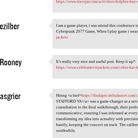
https://www.travejar.com/activities/dolphin-bay-
ezilber
I am a game player, i was attend this conference 
I am a game player, i was
Cyberpunk 2077 Game, When I play game i wear
4
jackets
 Rooney
It’s really very nice and useful post. Keep it up!!
It’s really very nice and
https://www.celebsmoviejackets.com/cobra-kai-s
4
asgrier
Hiring <a href=
https://findapro.deltafaucet.com/
Hiring <a href=https:/
STAFFORD VA</a> was a game-changer as a service
4
consultation to the final walkthrough, their prof
communicative, ensuring I was informed at every 
transforming my idea into actuality with precisi
hastily, keeping the concoct on track. The calib
worthwhile.