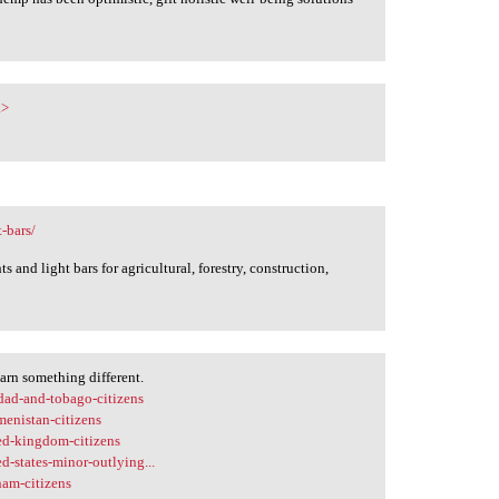
a>
-bars/
and light bars for agricultural, forestry, construction,
earn something different.
idad-and-tobago-citizens
menistan-citizens
ted-kingdom-citizens
d-states-minor-outlying...
nam-citizens