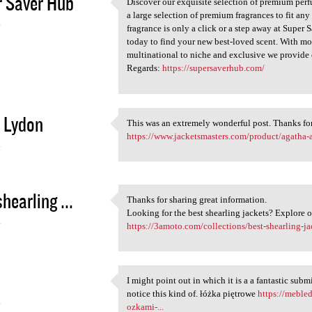
 Saver Hub
Discover our exquisite selection of premium per
Discover our exquisite
a large selection of premium fragrances to fit any
4
fragrance is only a click or a step away at Super
today to find your new best-loved scent. With m
multinational to niche and exclusive we provide o
Regards:
https://supersaverhub.com/
 Lydon
This was an extremely wonderful post. Thanks for
This was an extremely
https://www.jacketsmasters.com/product/agatha-al
4
hearling ...
Thanks for sharing great information.
Thanks for sharing great
Looking for the best shearling jackets? Explore o
4
https://3amoto.com/collections/best-shearling-ja
I might point out in which it is a a fantastic subm
I might point out in which it
notice this kind of. łóżka piętrowe
https://meble
4
ozkami-...