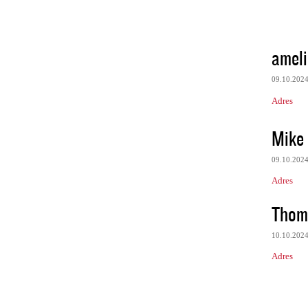
ameli
09.10.202
Adres
Mike
09.10.202
Adres
Thom
10.10.202
Adres