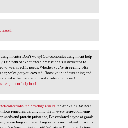
ne-merch
 assignments? Don’t worry! Our economics assignment help
ay. Our team of experienced professionals is dedicated to
red to your specific needs. Whether you’re struggling with
 paper, we've got you covered! Boost your understanding and
y and take the first step toward academic success!
s-assignment-help.html
net/collections/thc-beverages>delta
thc drink</a> has been
ntious remedies, delving into the in every respect of hemp
 seeds and protein puissance, I've explored a type of goods.
p, researching and consulting experts own helped cross this
emp has been optimistic, gift holistic well-being solutions