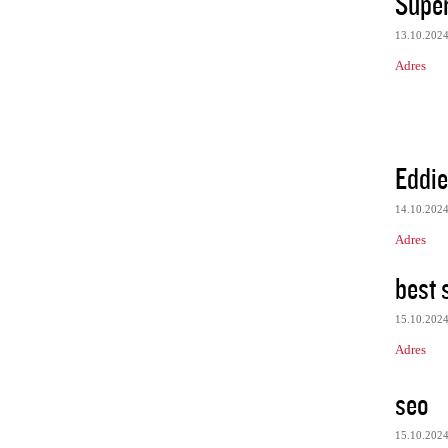
Super
13.10.202
Adres
Eddie
14.10.202
Adres
best s
15.10.202
Adres
seo
15.10.202