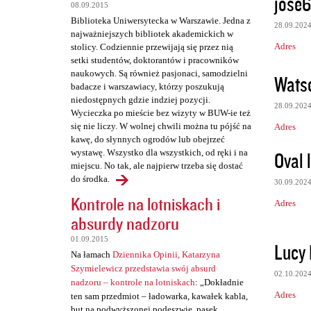
jose6
t
08.09.2015
Biblioteka Uniwersytecka w Warszawie. Jedna z
a
28.09.202
najważniejszych bibliotek akademickich w
r
Adres
stolicy. Codziennie przewijają się przez nią
setki studentów, doktorantów i pracowników
z
naukowych. Są również pasjonaci, samodzielni
Wats
e
badacze i warszawiacy, którzy poszukują
niedostępnych gdzie indziej pozycji.
28.09.202
Wycieczka po mieście bez wizyty w BUW-ie też
się nie liczy. W wolnej chwili można tu pójść na
Adres
kawę, do słynnych ogrodów lub obejrzeć
Oval 
wystawę. Wszystko dla wszystkich, od ręki i na
miejscu. No tak, ale najpierw trzeba się dostać
do środka.
30.09.202
Kontrole na lotniskach i
Adres
absurdy nadzoru
01.09.2015
Lucy
Na łamach
Dziennika Opinii, Katarzyna
Szymielewicz przedstawia swój absurd
02.10.202
nadzoru – kontrole na lotniskach
: „Dokładnie
Adres
ten sam przedmiot – ładowarka, kawałek kabla,
but na podwyższonej podeszwie, pasek,