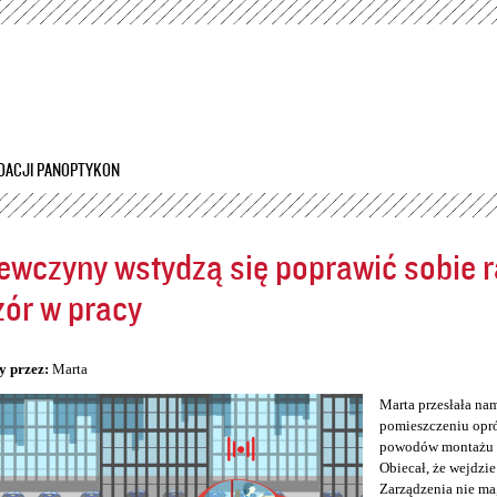
Przejdź
do
treści
DACJI PANOPTYKON
ewczyny wstydzą się poprawić sobie ra
ór w pracy
5
y przez:
Marta
Marta przesłała na
pomieszczeniu opró
powodów montażu kam
Obiecał, że wejdzie
Zarządzenia nie ma,