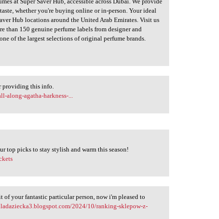
fumes at Super Saver Hub, accessible across Dubai. We provide
 taste, whether you're buying online or in-person. Your ideal
 Saver Hub locations around the United Arab Emirates. Visit us
ore than 150 genuine perfume labels from designer and
ne of the largest selections of original perfume brands.
 providing this info.
l-along-agatha-harkness-...
ur top picks to stay stylish and warm this season!
ckets
it of your fantastic particular person, now i'm pleased to
dladaziecka3.blogspot.com/2024/10/ranking-sklepow-z-