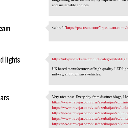
and sustainable choices.
team
<a href="
https://pss-team.com/">pss-team.com</
<a href="https://pss-team.com
4
d lights
https://utvproducts.eu/product-category/led-light
https://utvproducts.eu
4
UK based manufacturers of high quality LED lights 
railway, and highways vehicles.
jars
Very nice post. Every day from distinct blogs, I l
Very nice post. Every day
https://www.travejar.com/visa/azerbaijan/ec/trin
4
https://www.travejar.com/visa/azerbaijan/ec/turk
https://www.travejar.com/visa/azerbaijan/ec/uni
https://www.travejar.com/visa/azerbaijan/ec/unite
https://www.travejar.com/visa/azerbaijan/ec/viet