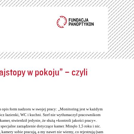
jstopy w pokoju” – czyli
m opis form nadzoru w swojej pracy: „Monitoring jest w każdym
cz łazienki, WC i kuchni. Szef nie wytłumaczył pracownikom
er, stwierdził jedynie, że służą »kontroli jakości pracy«.
 specjalne zarządzenie dotyczące kamer. Minęło 1,5 roku i nic.
 kamery sobie pracują, a my nawet nie wiemy, co rejestrują (sam