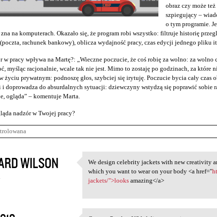
obraz czy może te
szpiegujący – wiad
o tym programie. J
 zna na komputerach. Okazało się, że program robi wszystko: filtruje historię przeg
(poczta, rachunek bankowy), oblicza wydajność pracy, czas edycji jednego pliku it
r w pracy wpływa na Martę?: „Wieczne poczucie, że coś robię za wolno: za wolno c
ć, myśląc racjonalnie, wcale tak nie jest. Mimo to zostaję po godzinach, za które n
 życiu prywatnym: podnoszę głos, szybciej się irytuję. Poczucie bycia cały cza
 i doprowadza do absurdalnych sytuacji: dziewczyny wstydzą się poprawić sobie raj
e, ogląda” – komentuje Marta.
ląda nadzór w Twojej pracy?
trolowana
ARD WILSON
We design celebrity jackets with new creativity an
We design celebrity jackets
which you want to wear on your body <a href="
h
4
jackets/">looks
amazing</a>