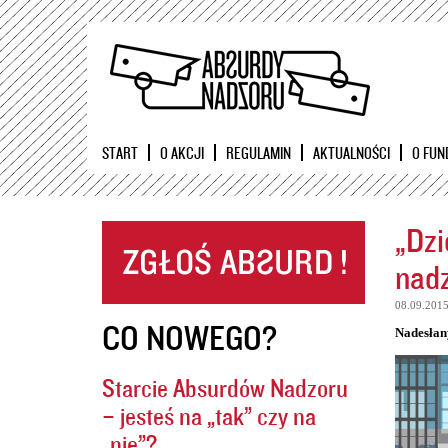
START
O AKCJI
REGULAMIN
AKTUALNOŚCI
O FUN
„Dzi
nadz
08.09.201
CO NOWEGO?
Nadesłan
Starcie Absurdów Nadzoru
– jesteś na „tak” czy na
„nie”?