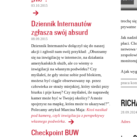
03.10.2015
Dziennik Internautów
trochę się
prywatne 
zgłasza swój absurd
Jak nadzó
08.09.2015
płaci. Cho
Dziennik Internautów dołączył się do naszej
nerwowa w
akcji i zgłosił nam swój przykład: „Oburzamy
zespołowi
się na inwigilację w internecie, na działania
monitoruj
amerykańskich służb, ale co wiemy o
inwigilacji na własnym podwórku? Czy
A jak wyg
myślałeś, że gdy stoisz sobie pod blokiem,
możesz być ciągle obserwowany np. przez
praca kon
człowieka ze straży miejskiej, który siedzi przy
biurku i pije kawę? Czy myślałeś, ile naprawdę
K
kamer może być w Twojej okolicy? A może
RICH
spojrzysz na mapkę, która może to ukazywać?”.
o
Polecamy artykuł Marcina Maja:
Ktoś nasikał
28.09.202
m
pod kamerą, czyli inwigilacja z perspektywy
własnego podwórka
.
Adres
e
Checkpoint BUW
n