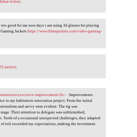
dubai-tickets
is too good for me now days i am using 3d glasses for playing
 Gaming Jackets
https://www.filmsjackets.com/video-gaming-
05-jackets
contractors/executive-improvements-llc-...
Improvements
 to my habitation renovation project. From the initial
essionalism and savvy were evident. The rig was
stage. Their attention to delegate was unblemished,
on. Teeth of a occasional unexpected challenges, they adapted
re of toil exceeded my expectations, making the investment