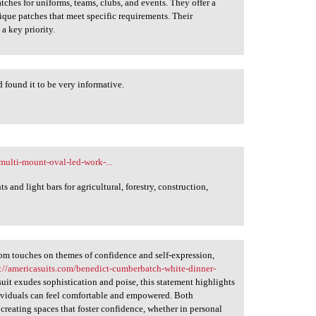
hes for uniforms, teams, clubs, and events. They offer a
nique patches that meet specific requirements. Their
 a key priority.
d found it to be very informative.
multi-mount-oval-led-work-...
and light bars for agricultural, forestry, construction,
 room touches on themes of confidence and self-expression,
s://americasuits.com/benedict-cumberbatch-white-dinner-
suit exudes sophistication and poise, this statement highlights
ividuals can feel comfortable and empowered. Both
creating spaces that foster confidence, whether in personal