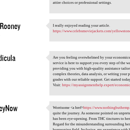
attire choices or professional settings.
 Rooney
I really enjoyed reading your article.
I really enjoyed reading your
https://www.celebsmoviejackets.com/yellowsto
4
dicula
Are you feeling overwhelmed by your economics
Are you feeling overwhelmed
service is here to support you every step of the w
4
providing you with high-quality assistance tailo
complex theories, data analysis, or writing your
grades with our reliable support. Get started toda
Visit:
https://myassignmenthelp.expert/economic
eyNow
Worrisome <a href=
https://www.nothingbuthemp.
Worrisome <a href=https:/
quite the journey. As someone pointed on unprete
4
has been eye-opening. From THC tinctures to hemp
Regard for the misunderstanding surrounding hem
burgeoning field. Inclusive, my experience with h