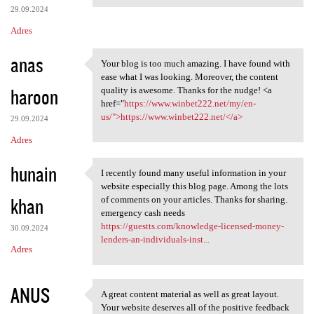
29.09.2024
Adres
anas
Your blog is too much amazing. I have found with
Your blog is too much amazing
ease what I was looking. Moreover, the content
haroon
quality is awesome. Thanks for the nudge! <a
href="
https://www.winbet222.net/my/en-
us/">https://www.winbet222.net/</a>
29.09.2024
Adres
hunain
I recently found many useful information in your
I recently found many useful
website especially this blog page. Among the lots
khan
of comments on your articles. Thanks for sharing.
emergency cash needs
https://guestts.com/knowledge-licensed-money-
30.09.2024
lenders-an-individuals-inst...
Adres
ANUS
A great content material as well as great layout.
A great content material as
Your website deserves all of the positive feedback