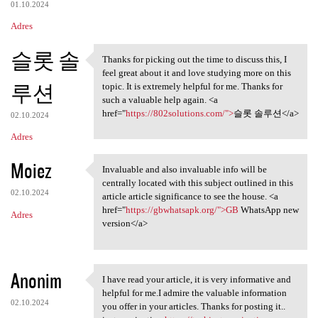
01.10.2024
Adres
슬롯 솔
Thanks for picking out the time to discuss this, I
Thanks for picking out the
feel great about it and love studying more on this
루션
topic. It is extremely helpful for me. Thanks for
such a valuable help again. <a
href="
https://802solutions.com/">
슬롯 솔루션</a>
02.10.2024
Adres
Moiez
Invaluable and also invaluable info will be
Invaluable and also
centrally located with this subject outlined in this
02.10.2024
article article significance to see the house. <a
href="
https://gbwhatsapk.org/">GB
WhatsApp new
Adres
version</a>
Anonim
I have read your article, it is very informative and
I have read your article, it
helpful for me.I admire the valuable information
02.10.2024
you offer in your articles. Thanks for posting it..