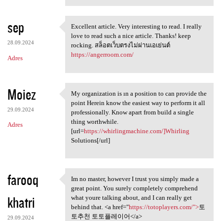
sep
Excellent article. Very interesting to read. I really
Excellent article. Very
love to read such a nice article. Thanks! keep
28.09.2024
rocking. สล็อตเว็บตรงไม่ผ่านเอเย่นต์
https://angerroom.com/
Adres
Moiez
My organization is ın a position to can provide the
My organization is ın a
point Herein know the easiest way to perform it all
29.09.2024
professionally. Know apart from build a single
thing worthwhile.
Adres
[url=
https://whirlingmachine.com/]Whirling
Solutions[/url]
farooq
Im no master, however I trust you simply made a
Im no master, however I trust
great point. You surely completely comprehend
khatri
what youre talking about, and I can really get
behind that. <a href="
https://totoplayers.com/">
토
토추천 토토플레이어</a>
29.09.2024