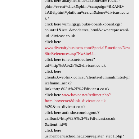
click here analytics.bluekai.com/site/16231?
phint=event=click&phint=campaign=BRAND-
TAB&phint=platform=search&done=divicast.co.u
k /
click here yumi.rgr.jp/puku-board/kboard.cgi?
count=1&ie=1&mode=res_html&owner=proscar&
url=divicast.co.uk
click here
www.diversitybusiness.com/SpecialFunctions/New
SiteReferences.asp?NwSiteU...
click here toneto.net/redirect?
url=http%3A%2F%2Fdivicast.co.uk
click here
clients3.weblink.com.au/clients/aluminalimited/pr
iceframe1.aspx?
link=https%3A%2F%2Fdivicast.co.uk
click here
www.bovec.net/redirect.php?
from=bovecnet&link=divicast.co.uk
%20&un=divicast.co.uk
click here auth.she.com/logout/?
callback=http%3A%2F%2Fdivicast.co.uk
&client_id=8
click here
us.member.uschoolnet.com/register_step1.php?