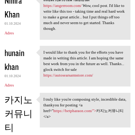
Nimra
สล็อตเว็บตรงไม่ผ่านเอเย่นต์
https://angerroom.com/
Wow, cool post. I'd like to
Khan
write like this too - taking time and real hard work
to make a great article... but I put things off too
much and never seem to get started. Thanks
01.10.2024
though.
Adres
hunain
I would like to thank you for the efforts you have
I would like to thank you for
made in writing this article. I am hoping the same
khan
best work from you in the future as well. Thanks...
glock switch for sale
https://autosearsarmstore.com/
01.10.2024
Adres
카지노
I truly like you're composing style, incredible data,
I truly like you're composing
thankyou for posting <a
커뮤니
href="
https://betpharaon.com/">
카지노커뮤니티
</a>
티