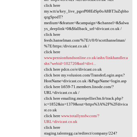
click here
my.w.tt/a/key_live_pgerP08EdSp0oA8BT3aZqbho
qzgSpodT?
medium=&feature=&campaign=&channel=&$alwa
ys_deeplink=0&$fallback_url=divicast.co.uk /
click here
feeds.hanselman.com/%7E/t/0/0/scotthanselman/
%7E/https:/divicast.co.uk /
click here
www.pensionfundsonline.co.uk/ashx/linkhandler.a
shx?webid=102720&url=divi...
click here pdcn.co/e/divicast.co.uk
click here my.volusion.com/TransferLogin.aspx?
HostName=divicast.co.uk /&PageName=login.asp
click here li659-71.members.linode.com/?
URL=divicast.co.uk /
click here emailing.montpellier3m.fr/track.php?
ic=1852&in=1379&out=https%3A%2F%2Fdivica
st.co.uk
click here
www.totallynsfw.com/?
URL=divicast.co.uk
click here
staging.talentegg.ca/redirect/company/224?