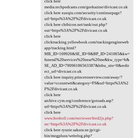
click here
media.techpodcasts.com/geekazine/divicast.co.uk
click here xueqiu.com/security/continuepage?
url=https%3A%2F%2Fdivicast.co.uk
click here chibicon.net/rank/out.php?
out=https%3A%2F%2Fdivicast.co.uk
click here
clicktracking.yellowbook.com/trackingengineweb
app/tracking.html?
MB_ID=169926&SE_ID=9&BP_ID=241065&kw=
funeral%20services%20near%20me&kw_type=b&
SE_AD_ID=79096186563387&hibu_site=0&redir
ect_url=divicast.co.uk
click here inquiry.princetonreview.com/away/?
value=cconntwit&category=FS&url=https%3A%2
F%2Fdivicast.co.uk
click here
archive.cym.org/conference/gotoads.asp?
url=https%3A%2F%2Fdivicast.co.uk
click here
www.feedroll.com/rssviewer/feed2js.php?
src=https%3A%2F%2Fdivicast.co.uk
click here ryuzie.sakura.ne.jp/cgi-
bin/mogplusx/writelog.php?