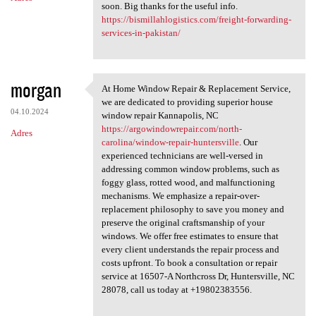
soon. Big thanks for the useful info.
https://bismillahlogistics.com/freight-forwarding-
services-in-pakistan/
morgan
At Home Window Repair & Replacement Service,
At Home Window Repair &
we are dedicated to providing superior house
04.10.2024
window repair Kannapolis, NC
https://argowindowrepair.com/north-
Adres
carolina/window-repair-huntersville
. Our
experienced technicians are well-versed in
addressing common window problems, such as
foggy glass, rotted wood, and malfunctioning
mechanisms. We emphasize a repair-over-
replacement philosophy to save you money and
preserve the original craftsmanship of your
windows. We offer free estimates to ensure that
every client understands the repair process and
costs upfront. To book a consultation or repair
service at 16507-A Northcross Dr, Huntersville, NC
28078, call us today at +19802383556.