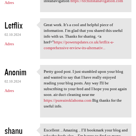
instanavigation
https://techinstanavigation.com
Adres
Letflix
Great work. It’s a cool and helpful piece of
Great work. It’s a cool and
information. I’m glad that you shared this useful
02.10.2024
info with us. Thanks for sharing. <a
href="
https://powerupdates.co.uk/letflix-a-
Adres
comprehensive-review-its-alternativ...
Anonim
Pretty good post. I just stumbled upon your blog
Pretty good post. I just
and wanted to say that I have really enjoyed
02.10.2024
reading your blog posts. Any way I'll be
subscribing to your feed and I hope you post again
Adres
soon. air duct cleaning near me
https://pureairoklahoma.com
Big thanks for the
useful info.
shanu
Excellent .. Amazing .. I’ll bookmark your blog and
Excellent .. Amazing .. I’ll
take the feeds also…I’m happy to find so many