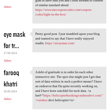
m
glad to have find you and I look forward to content
of similar standard ahead.
Adres
e
https://www.mecouponcodes.com/coupon-
n
codes/light-in-the-box/
t
a
eye mask
Pretty good post. I just stumbled upon your blog
r
Pretty good post. I just
and wanted to say that I have really enjoyed
z
for tr...
readin.
https://stcayman.com/
e
27.09.2024
Adres
farooq
A debt of gratitude is in order for each other
A debt of gratitude is in
instructive site. The spot else might just I get that
khatri
sort of data written in such a perfect means? I have
an endeavor that I'm quite recently working on,
and I have been watchful for such data. <a
28.09.2024
href="
https://helicopterbookingvaishnodevi.com/"
Adres
>vaishno
devi helicopter</a>