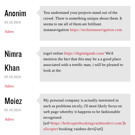
Anonim
You understand your projects stand out of the
You understand your projects
crowd. There is something unique about them. It
05.10.2024
seems to me all of them are brilliant.
instanavigation
https://techinstanavigation.com
Adres
Nimra
togel online
https://digitalgrads.com/
We'd
togel online https:/
mention the fact that this may be a a good place
Khan
associated with a terrific man, i will be pleased to
look at the.
05.10.2024
Adres
Moiez
My personal company is actually interested in
My personal company is
such as problems nicely, i'll most likely focus on
05.10.2024
web page whereby it happens to be fashionable
recognized.
Adres
[url=
https://helicopterbookingvaishnodevi.com/]h
elicopter
booking vaishno devi[/url]