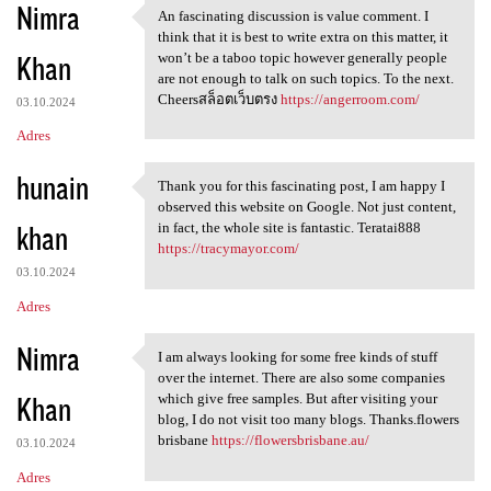
Nimra
An fascinating discussion is value comment. I
An fascinating discussion is
think that it is best to write extra on this matter, it
Khan
won’t be a taboo topic however generally people
are not enough to talk on such topics. To the next.
Cheersสล็อตเว็บตรง
https://angerroom.com/
03.10.2024
Adres
hunain
Thank you for this fascinating post, I am happy I
Thank you for this
observed this website on Google. Not just content,
khan
in fact, the whole site is fantastic. Teratai888
https://tracymayor.com/
03.10.2024
Adres
Nimra
I am always looking for some free kinds of stuff
I am always looking for some
over the internet. There are also some companies
Khan
which give free samples. But after visiting your
blog, I do not visit too many blogs. Thanks.flowers
brisbane
https://flowersbrisbane.au/
03.10.2024
Adres