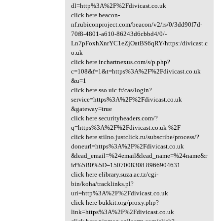
dl=http%3A%2F%2Fdivicast.co.uk
click here beacon-
nf.rubiconproject.com/beacon/v2/rs/0/3dd90f7d-
70f8-4801-a610-86243d6cbbd4/0/-
Ln7pFoxhXnrYC1eZjOatBS6qRY/https:/divicast.c
o.uk
click here ir.chartnexus.com/s/p.php?
c=108&f=1&t=https%3A%2F%2Fdivicast.co.uk
&u=1
click here sso.uic.fr/cas/login?
service=https%3A%2F%2Fdivicast.co.uk
&gateway=true
click here securityheaders.com/?
q=https%3A%2F%2Fdivicast.co.uk %2F
click here stilno.justclick.ru/subscribe/process/?
doneurl=https%3A%2F%2Fdivicast.co.uk
&lead_email=%24email&lead_name=%24name&r
id%5B0%5D=1507008308.8966904631
click here elibrary.suza.ac.tz/cgi-
bin/koha/tracklinks.pl?
uri=http%3A%2F%2Fdivicast.co.uk
click here bukkit.org/proxy.php?
link=https%3A%2F%2Fdivicast.co.uk