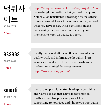
먹튀사
https://infogram.com/-no1--1hzj4o3jewqd34p?live
https://infogram.com/-no1-
I take delight in reading what you had to express,
이트
You have an remarkable knowledge on the subject
informationa nd I look forward to examing more of
what you have to say. I will pay attention and
03.10.2024
bookmark your post and come back to your
Adres
internet site when an update is posted.
assaas
I really impressed after read this because of some
I really impressed after read
quality work and informative thoughts . I just
03.10.2024
wanna say thanks for the writer and wish you all
the best for coming!. barrier gate oem
Adres
https://www.parkinglpr.com/
xmarti
Pretty good post. I just stumbled upon your blog
Pretty good post. I just
and wanted to say that I have really enjoyed
04.10.2024
reading your blog posts. Any way I'll be
subscribing to your feed and I hope you post again
Adres