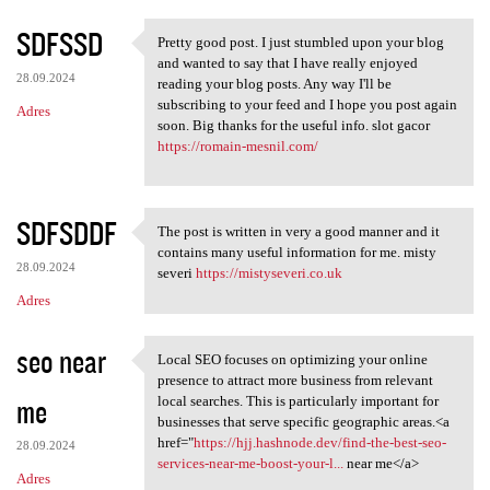
SDFSSD
Pretty good post. I just stumbled upon your blog
Pretty good post. I just
and wanted to say that I have really enjoyed
28.09.2024
reading your blog posts. Any way I'll be
subscribing to your feed and I hope you post again
Adres
soon. Big thanks for the useful info. slot gacor
https://romain-mesnil.com/
SDFSDDF
The post is written in very a good manner and it
The post is written in very a
contains many useful information for me. misty
28.09.2024
severi
https://mistyseveri.co.uk
Adres
seo near
Local SEO focuses on optimizing your online
Local SEO focuses on
presence to attract more business from relevant
me
local searches. This is particularly important for
businesses that serve specific geographic areas.<a
href="
https://hjj.hashnode.dev/find-the-best-seo-
28.09.2024
services-near-me-boost-your-l...
near me</a>
Adres