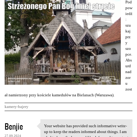
Pod
pow
iedź
:
szu
kaj
prz
y
szo
pce.
Abs
urd
nad
zor
u
zost
ał namierzony przy kościele kamedułów na Bielanach (Warszawa).
kamery-bajery
K
Benjie
Your website has provided such informative write-
Your website has provided
o
up to keep the readers informed about things. I am
27.09.2024