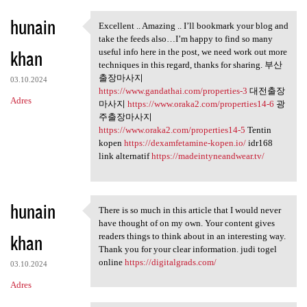
hunain
Excellent .. Amazing .. I’ll bookmark your blog and
Excellent .. Amazing .. I’ll
take the feeds also…I’m happy to find so many
khan
useful info here in the post, we need work out more
techniques in this regard, thanks for sharing. 부산
출장마사지
03.10.2024
https://www.gandathai.com/properties-3
대전출장
Adres
마사지
https://www.oraka2.com/properties14-6
광
주출장마사지
https://www.oraka2.com/properties14-5
Tentin
kopen
https://dexamfetamine-kopen.io/
idr168
link alternatif
https://madeintyneandwear.tv/
hunain
There is so much in this article that I would never
There is so much in this
have thought of on my own. Your content gives
khan
readers things to think about in an interesting way.
Thank you for your clear information. judi togel
online
https://digitalgrads.com/
03.10.2024
Adres