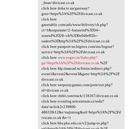
_from=divicast.co.uk
click here doba.te.ua/gateway?
goto=https%3A%2F%2Fdivicast.co.uk
click here
gazetablic.com/ads/www/delivery/ck.php?
ct=1&oaparams=2--bannerid%3D34--
zoneid%3D26--cb%3D0e0dfef92b--
oadest%3Dhttp%3A%2F%2Fdivicast.co.uk
click here passport-us.bignox.com/sso/logout?
service=http%3A%2F%2Fdivicast.co.uk
click here
www.yaguo.ru/links.php?
go=https%3A%2F%2Fdivicast.co.uk
%2F
click here fdp.timacad.ru/bitrix/redirect.php?
event1&event2&event3&goto=http%3A%2F%2F
divicast.co.uk
click here wetpussygames.com/porn/out.php?
id=divicast.co.uk
click here chtbl.com/track/118167/divicast.co.uk
click here eventlog.netcentrum.cz/redir?
data=aclick2c239800-
486339t12&s=najistong&url=https%3A%2F%2Fd
ivicast.co.uk &v=1
click here bbs.pku.edu.cn/v2/jump-to.php?
url=https%3A%2F%2Fdivicast.co.uk %2F