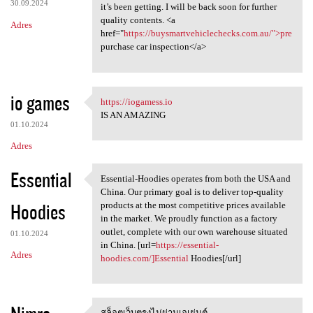
30.09.2024
it’s been getting. I will be back soon for further
quality contents. <a
Adres
href="
https://buysmartvehiclechecks.com.au/">pre
purchase car inspection</a>
io games
https://iogamess.io
https://iogamess.io
IS AN AMAZING
01.10.2024
Adres
Essential
Essential-Hoodies operates from both the USA and
Essential-Hoodies operates
China. Our primary goal is to deliver top-quality
Hoodies
products at the most competitive prices available
in the market. We proudly function as a factory
outlet, complete with our own warehouse situated
01.10.2024
in China. [url=
https://essential-
Adres
hoodies.com/]Essential
Hoodies[/url]
สล็อตเว็บตรงไม่ผ่านเอเย่นต์