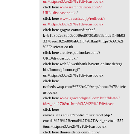
url=https%3A%2F%2Fdivicast.co.uk
click here
www.searchdaimon.com/?
URL=divicast.co.uk
/
click here
www.bausch.co.jp/redirect/?
url=https%3A%2F%2Fdivicast.co.uk
click here gogvo.com/redir.php?
k=b1b352ea8956e60f9ed0730a0fe1bfbc2f146b92
3370aee1825e890ab63f8491&url=https%3A%2F
%2Fdivicast.co.uk
click here archive.paulrucker.com/?
URL=divicast.co.uk /
click here web28.werkbank.bayern-online.de/cgi-
bin/forum/gforum.cgi?
url=https%3A%2F%2Fdivicast.co.uk
click here
rssfeeds.wtsp.com/%7E/t/0/0/wtsp/home/%7Edivic
ast.co.uk
click here
www.ignicaodigital.com.br/affiliate/?
idev_id=270&u=http%3A%2F%2Fdivicast...
click here
envios.uces.edu.ar/control/click.mod.php?
email=%7B%7Bemail%7D%7D&id_envio=1557
&url=https%3A%2F%2Fdivicast.co.uk
click here thairesidents.com/l.php?