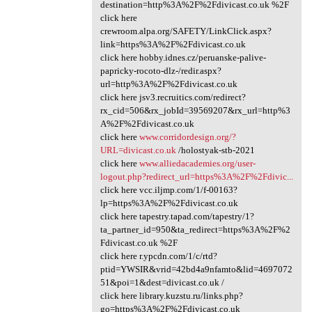
destination=http%3A%2F%2Fdivicast.co.uk %2F
click here
crewroom.alpa.org/SAFETY/LinkClick.aspx?
link=https%3A%2F%2Fdivicast.co.uk
click here hobby.idnes.cz/peruanske-palive-
papricky-rocoto-dlz-/redir.aspx?
url=http%3A%2F%2Fdivicast.co.uk
click here jsv3.recruitics.com/redirect?
rx_cid=506&rx_jobId=39569207&rx_url=http%3
A%2F%2Fdivicast.co.uk
click here
www.corridordesign.org/?
URL=divicast.co.uk
/holostyak-stb-2021
click here
www.alliedacademies.org/user-
logout.php?redirect_url=https%3A%2F%2Fdivic...
click here vcc.iljmp.com/1/f-00163?
lp=https%3A%2F%2Fdivicast.co.uk
click here tapestry.tapad.com/tapestry/1?
ta_partner_id=950&ta_redirect=https%3A%2F%2
Fdivicast.co.uk %2F
click here r.ypcdn.com/1/c/rtd?
ptid=YWSIR&vrid=42bd4a9nfamto&lid=4697072
51&poi=1&dest=divicast.co.uk /
click here library.kuzstu.ru/links.php?
go=https%3A%2F%2Fdivicast.co.uk