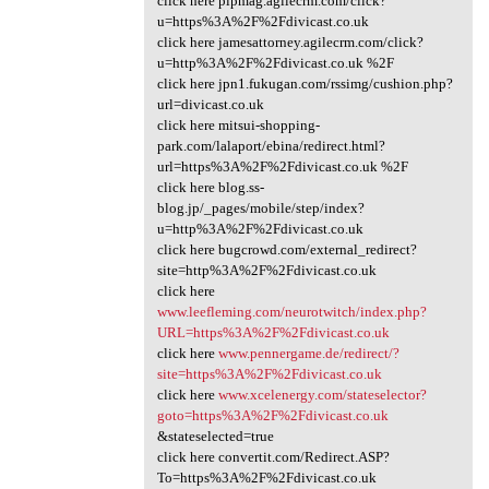
click here pipmag.agilecrm.com/click?
u=https%3A%2F%2Fdivicast.co.uk
click here jamesattorney.agilecrm.com/click?
u=http%3A%2F%2Fdivicast.co.uk %2F
click here jpn1.fukugan.com/rssimg/cushion.php?
url=divicast.co.uk
click here mitsui-shopping-
park.com/lalaport/ebina/redirect.html?
url=https%3A%2F%2Fdivicast.co.uk %2F
click here blog.ss-
blog.jp/_pages/mobile/step/index?
u=http%3A%2F%2Fdivicast.co.uk
click here bugcrowd.com/external_redirect?
site=http%3A%2F%2Fdivicast.co.uk
click here
www.leefleming.com/neurotwitch/index.php?
URL=https%3A%2F%2Fdivicast.co.uk
click here
www.pennergame.de/redirect/?
site=https%3A%2F%2Fdivicast.co.uk
click here
www.xcelenergy.com/stateselector?
goto=https%3A%2F%2Fdivicast.co.uk
&stateselected=true
click here convertit.com/Redirect.ASP?
To=https%3A%2F%2Fdivicast.co.uk