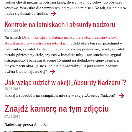
wolnej chwili można tu pójść na kawę, do słynnych ogrodów lub obejrzeć
wystawę. Wszystko dla wszystkich, od ręki i na miejscu. No tak, ale najpierw
trzeba się dostać do środka.
Kontrole na lotniskach i absurdy nadzoru
01.09.2015
Na łamach
Dziennika Opinii, Katarzyna Szymielewicz przedstawia swój
absurd nadzoru – kontrole na lotniskach
: „Dokładnie ten sam przedmiot –
ładowarka, kawałek kabla, but na podwyższonej podeszwie, pasek, kawałek
metalu gdzieś przy ciele, czy coś w kształcie tuby – raz uruchamia sygnał
ostrzegawczy i oznacza stracone 15 minut na dodatkowe sprawdzenie, a
innym razem okazuje się zupełnie niewidzialny”. A jaki absurd nadzoru
uwiera Ciebie najbardziej?
Jak wziąć udział w akcji „Absurdy Nadzoru"?
25.08.2015
Poznaj 5 sposobów na zaangażowanie się w akcję „Absurdy Nadzoru".
Znajdź kamerę na tym zdjęciu
07.09.2015
Nadesłany przez:
Anna R.