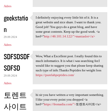
Adres
geekstatio
I definitely enjoying every little bit of it. It is a
I definitely enjoying every
great website and nice share. I want to thank you.
n
Good job! You guys do a great blog, and have
some great contents. Keep up the good work. <a
href="
http://46.101.14.122/">maniaslot</a>
29.09.2024
Adres
SDFSDSDF
Wow, What a Excellent post. I really found this to
Wow, What a Excellent post. I
much informatics. It is what i was searching for.I
SDFSD
would like to suggest you that please keep sharing
such type of info.Thanks Peptides for weight loss
https://purelabpeptides.com/
29.09.2024
Adres
토렌트
hi sir you have written a very important something.
hi sir you have written a
I like your every point you dropped <a
사이트
href="
https://fromadia.com/">
토렌트사이트</a>