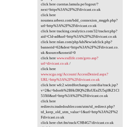
click here cuentas.lamula.pe/logout/?
next=https%3A%2F%2Fdivicast.co.uk
click here
noumea.urbeez.com/bdd_connexion_msgpb.php?
url=http%3A%2F%2Fdivicast.co.uk
click here tracking.crealytics.com/32/tracker.php?
aid=Cld-ad&url=http%3A%2F%2Fdivicast.co.uk
click here rslan.com/phpAdsNew/adclick.php?
bannerid=62&dest=https%3A%2F%2Fdivicast.co.
uk &source&zoneid=0
click here
www.esdlife.com/goto.asp?
url=divicast.co.uk
/
click here
www.scga.org/Account/AccessDenied.aspx?
URL=http%3A%2F%2Fdivicast.co.uk
click here wfc2.wiredforchange.com/dia/track.jsp?
v=2&c=hdorrh%2BHcDlQ%2BzUEnZU5qlfKZ1Cl
53X6&url=http%3A%2F%2Fdivicast.co.uk
click here
redirects.tradedoubler.com/utm/td_redirect.php?
td_keep_old_utm_value=1&url=http%3A%2F%2
Fdivicast.co.uk
click here chrt.fm/track/C9B4G7/divicast.co.uk