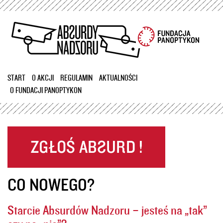
Przejdź
do
treści
START
O AKCJI
REGULAMIN
AKTUALNOŚCI
O FUNDACJI PANOPTYKON
CO NOWEGO?
Starcie Absurdów Nadzoru – jesteś na „tak”