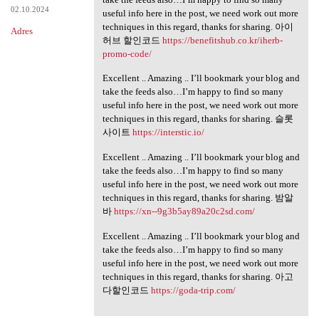
02.10.2024
useful info here in the post, we need work out more
techniques in this regard, thanks for sharing. 아이
Adres
허브 할인코드
https://benefitshub.co.kr/iherb-
promo-code/
Excellent .. Amazing .. I’ll bookmark your blog and
take the feeds also…I’m happy to find so many
useful info here in the post, we need work out more
techniques in this regard, thanks for sharing. 슬롯
사이트
https://interstic.io/
Excellent .. Amazing .. I’ll bookmark your blog and
take the feeds also…I’m happy to find so many
useful info here in the post, we need work out more
techniques in this regard, thanks for sharing. 밤알
바
https://xn--9g3b5ay89a20c2sd.com/
Excellent .. Amazing .. I’ll bookmark your blog and
take the feeds also…I’m happy to find so many
useful info here in the post, we need work out more
techniques in this regard, thanks for sharing. 아고
다할인코드
https://goda-trip.com/