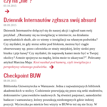
czy na „nie”?
03.10.2015
Dziennik Internautów zgłasza swój absurd
08.09.2015
Dziennik Internautów dołączył się do naszej akcji i zgłosił nam swój
przykład: „Oburzamy się na inwigilację w internecie, na działania
amerykańskich służb, ale co wiemy o inwigilacji na własnym podwórku?
Czy myślałeś, że gdy stoisz sobie pod blokiem, możesz być ciągle
obserwowany np. przez człowieka ze straży miejskiej, który siedzi przy
biurku i pije kawę? Czy myślałeś, ile naprawdę kamer może być w Twojej
okolicy? A może spojrzysz na mapkę, która może to ukazywać?”. Polecamy
artykuł Marcina Maja:
Ktoś nasikał pod kamerą, czyli inwigilacja z
perspektywy własnego podwórka
.
Checkpoint BUW
08.09.2015
Biblioteka Uniwersytecka w Warszawie. Jedna z najważniejszych bibliotek
akademickich w stolicy. Codziennie przewijają się przez nią setki studentów,
doktorantów i pracowników naukowych. Są również pasjonaci, samodzielni
badacze i warszawiacy, którzy poszukują niedostępnych gdzie indziej
pozycji. Wycieczka po mieście bez wizyty w BUW-ie też się nie liczy. W