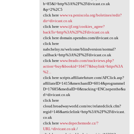
b=85&l=http%3A%2F%2Fdivicast.co.uk
&p=2%2C5
click here
www.va.peniscola.org/boletines/redir?
dir=divicast.co.uk
click here
www.ijf.org/cookies_agree?
backTo=http%3A%2F%2Fdivicast.co.uk
click here domain.opendns.com/divicast.co.uk
click here
nabchelny.ru/welcome/blindversion/normal?
callback=http%3A%2F%2Fdivicast.co.uk
click here
www.freado.com/trackviews.php?
action=buy&bookid=16477&buylink=https%3A
%2...
click here scripts.affiliatefuture.com/AFClick.asp?
affiliateID=1415&merchantID=6014&programmeI
D=17685&mediaID=0&tracking=ENCnepenthe&u
rl=divicast.co.uk
click here
cloud.broadwayworld.com/rec/relatedclick.cfm?
regid=146&articlelink=http%3A%2F%2Fdivicast.
co.uk
click here
www.depechemode.cz/?
URL=divicast.co.uk
/