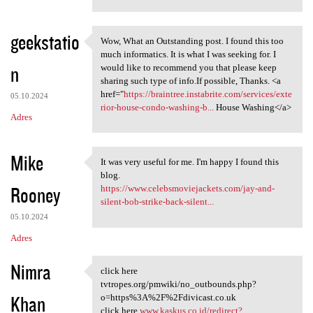
geekstatio
Wow, What an Outstanding post. I found this too
Wow, What an Outstanding post
much informatics. It is what I was seeking for. I
n
would like to recommend you that please keep
sharing such type of info.If possible, Thanks. <a
href="
https://braintree.instabrite.com/services/exte
05.10.2024
rior-house-condo-washing-b...
House Washing</a>
Adres
Mike
It was very useful for me. I'm happy I found this
It was very useful for me. I
blog.
Rooney
https://www.celebsmoviejackets.com/jay-and-
silent-bob-strike-back-silent...
05.10.2024
Adres
Nimra
click here
click here tvtropes.org
tvtropes.org/pmwiki/no_outbounds.php?
Khan
o=https%3A%2F%2Fdivicast.co.uk
click here
www.kaskus.co.id/redirect?