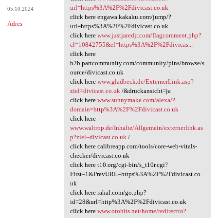
url=https%3A%2F%2Fdivicast.co.uk
05.10.2024
click here engawa.kakaku.com/jump/?
Adres
url=https%3A%2F%2Fdivicast.co.uk
click here
www.justjaredjr.com/flagcomment.php?
cl=10842755&el=https%3A%2F%2Fdivicas...
click here
b2b.partcommunity.com/community/pins/browse/s
ource/divicast.co.uk
click here
www.gladbeck.de/ExternerLink.asp?
ziel=divicast.co.uk
/&druckansicht=ja
click here
www.sunnymake.com/alexa/?
domain=http%3A%2F%2Fdivicast.co.uk
click here
www.waltrop.de/Inhalte/Allgemein/externerlink.as
p?ziel=divicast.co.uk
/
click here calibreapp.com/tools/core-web-vitals-
checker/divicast.co.uk
click here t10.org/cgi-bin/s_t10r.cgi?
First=1&PrevURL=https%3A%2F%2Fdivicast.co.
uk
click here rahal.com/go.php?
id=28&url=http%3A%2F%2Fdivicast.co.uk
click here
www.otohits.net/home/redirectto?