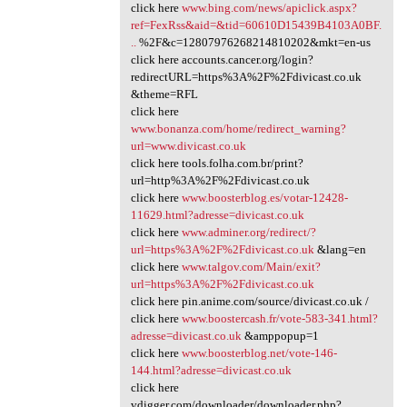
click here
www.bing.com/news/apiclick.aspx?
ref=FexRss&aid=&tid=60610D15439B4103A0BF.
..
%2F&c=12807976268214810202&mkt=en-us
click here accounts.cancer.org/login?
redirectURL=https%3A%2F%2Fdivicast.co.uk
&theme=RFL
click here
www.bonanza.com/home/redirect_warning?
url=www.divicast.co.uk
click here tools.folha.com.br/print?
url=http%3A%2F%2Fdivicast.co.uk
click here
www.boosterblog.es/votar-12428-
11629.html?adresse=divicast.co.uk
click here
www.adminer.org/redirect/?
url=https%3A%2F%2Fdivicast.co.uk
&lang=en
click here
www.talgov.com/Main/exit?
url=https%3A%2F%2Fdivicast.co.uk
click here pin.anime.com/source/divicast.co.uk /
click here
www.boostercash.fr/vote-583-341.html?
adresse=divicast.co.uk
&amppopup=1
click here
www.boosterblog.net/vote-146-
144.html?adresse=divicast.co.uk
click here
vdigger.com/downloader/downloader.php?