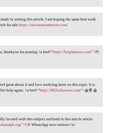
 made in writing this article. I am hoping the same best work
itch for sale
https://autosearsarmstore.com/
ta, thankyou for posting <a href="
https://betpharaon.com/">
카
feel great about it and love studying more on this topic. It is
ble help again. <a href="
https://802solutions.com/">
슬롯 솔
ly located with this subject outlined in this article article
bwhatsapk.org/">GB
WhatsApp new version</a>