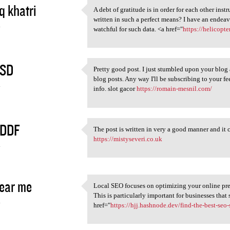
q khatri
A debt of gratitude is in order for each other instr
A debt of gratitude is in
written in such a perfect means? I have an endeav
4
watchful for such data. <a href="
https://helicop
SD
Pretty good post. I just stumbled upon your blog
Pretty good post. I just
blog posts. Any way I'll be subscribing to your f
4
info. slot gacor
https://romain-mesnil.com/
DDF
The post is written in very a good manner and it 
The post is written in very a
https://mistyseveri.co.uk
4
ear me
Local SEO focuses on optimizing your online pres
Local SEO focuses on
This is particularly important for businesses that
4
href="
https://hjj.hashnode.dev/find-the-best-seo-