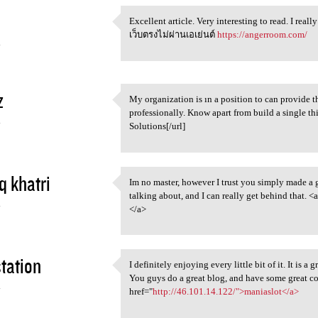
Excellent article. Very interesting to read. I real
Excellent article. Very
เว็บตรงไม่ผ่านเอเย่นต์
https://angerroom.com/
4
z
My organization is ın a position to can provide t
My organization is ın a
professionally. Know apart from build a single th
4
Solutions[/url]
q khatri
Im no master, however I trust you simply made a
Im no master, however I trust
talking about, and I can really get behind that. <a
4
</a>
tation
I definitely enjoying every little bit of it. It is 
I definitely enjoying every
You guys do a great blog, and have some great c
4
href="
http://46.101.14.122/">maniaslot</a>