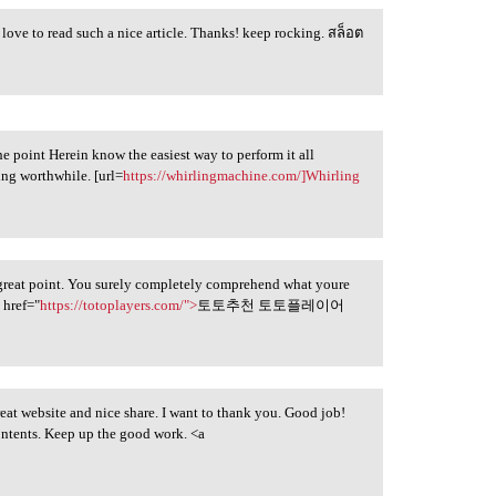
ly love to read such a nice article. Thanks! keep rocking. สล็อต
he point Herein know the easiest way to perform it all
ing worthwhile. [url=
https://whirlingmachine.com/]Whirling
 great point. You surely completely comprehend what youre
 href="
https://totoplayers.com/">
토토추천 토토플레이어
a great website and nice share. I want to thank you. Good job!
ontents. Keep up the good work. <a