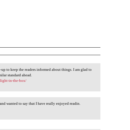
-up to keep the readers informed about things. I am glad to
milar standard ahead.
ight-in-the-box/
and wanted to say that I have really enjoyed readin.