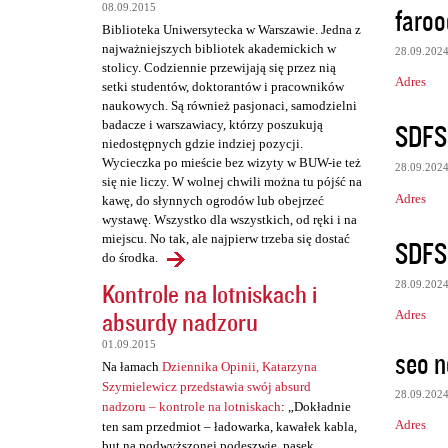
z
faroo
08.09.2015
e
Biblioteka Uniwersytecka w Warszawie. Jedna z
najważniejszych bibliotek akademickich w
28.09.202
stolicy. Codziennie przewijają się przez nią
Adres
setki studentów, doktorantów i pracowników
naukowych. Są również pasjonaci, samodzielni
SDFS
badacze i warszawiacy, którzy poszukują
niedostępnych gdzie indziej pozycji.
Wycieczka po mieście bez wizyty w BUW-ie też
28.09.202
się nie liczy. W wolnej chwili można tu pójść na
Adres
kawę, do słynnych ogrodów lub obejrzeć
wystawę. Wszystko dla wszystkich, od ręki i na
miejscu. No tak, ale najpierw trzeba się dostać
SDFS
do środka.
Kontrole na lotniskach i
28.09.202
absurdy nadzoru
Adres
01.09.2015
seo n
Na łamach
Dziennika Opinii, Katarzyna
Szymielewicz przedstawia swój absurd
28.09.202
nadzoru – kontrole na lotniskach
: „Dokładnie
Adres
ten sam przedmiot – ładowarka, kawałek kabla,
but na podwyższonej podeszwie, pasek,