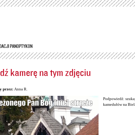
Przejdź
do
treści
DACJI PANOPTYKON
dź kamerę na tym zdjęciu
5
y przez:
Anna R.
Podpowiedź: szukaj
kamedułów na Biel