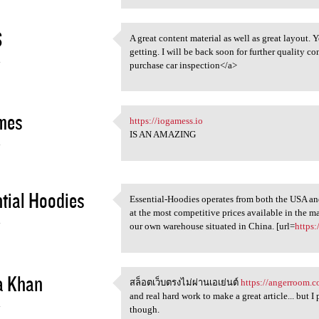
S
A great content material as well as great layout. 
A great content material as
getting. I will be back soon for further quality co
4
purchase car inspection</a>
mes
https://iogamess.io
https://iogamess.io
IS AN AMAZING
4
tial Hoodies
Essential-Hoodies operates from both the USA and
Essential-Hoodies operates
at the most competitive prices available in the m
4
our own warehouse situated in China. [url=
https:
a Khan
สล็อตเว็บตรงไม่ผ่านเอเย่นต์
https://angerroom.
สล็อตเว็บตรงไม่ผ่านเอเย่นต์
and real hard work to make a great article... but 
4
though.