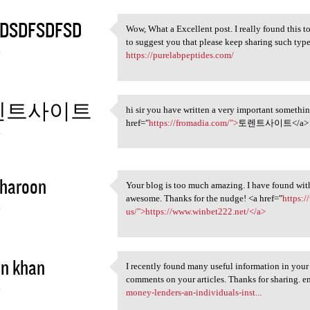
DSDFSDFSD
Wow, What a Excellent post. I really found this to
Wow, What a Excellent post. I
to suggest you that please keep sharing such type
4
https://purelabpeptides.com/
렌트사이트
hi sir you have written a very important somethi
hi sir you have written a
href="
https://fromadia.com/">
토렌트사이트</a>
4
 haroon
Your blog is too much amazing. I have found with
Your blog is too much amazing
awesome. Thanks for the nudge! <a href="
https:
4
us/">https://www.winbet222.net/</a>
in khan
I recently found many useful information in your
I recently found many useful
comments on your articles. Thanks for sharing. 
4
money-lenders-an-individuals-inst...