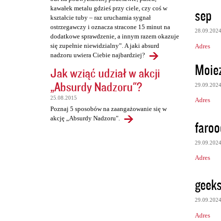
kawałek metalu gdzieś przy ciele, czy coś w
sep
kształcie tuby – raz uruchamia sygnał
ostrzegawczy i oznacza stracone 15 minut na
28.09.202
dodatkowe sprawdzenie, a innym razem okazuje
się zupełnie niewidzialny”. A jaki absurd
Adres
nadzoru uwiera Ciebie najbardziej?
Moie
Jak wziąć udział w akcji
„Absurdy Nadzoru"?
29.09.202
25.08.2015
Adres
Poznaj 5 sposobów na zaangażowanie się w
akcję „Absurdy Nadzoru".
faroo
29.09.202
Adres
geeks
29.09.202
Adres