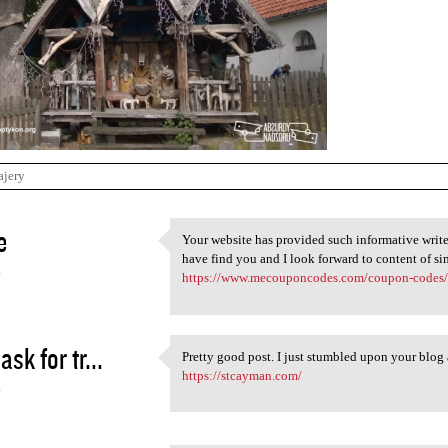
ajery
e
Your website has provided such informative write
Your website has provided
have find you and I look forward to content of si
4
https://www.mecouponcodes.com/coupon-codes/l
sk for tr...
Pretty good post. I just stumbled upon your blog 
Pretty good post. I just
https://stcayman.com/
4