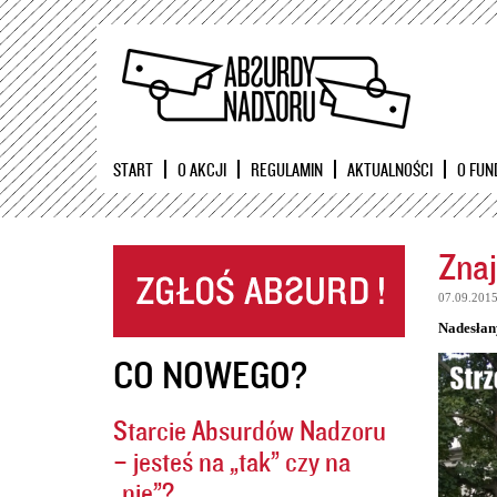
START
O AKCJI
REGULAMIN
AKTUALNOŚCI
O FUN
Znaj
07.09.201
Nadesłan
CO NOWEGO?
Starcie Absurdów Nadzoru
– jesteś na „tak” czy na
„nie”?