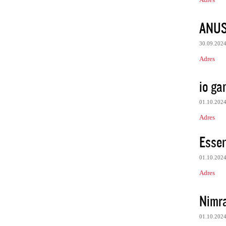
ANU
30.09.202
Adres
io ga
01.10.202
Adres
Essen
01.10.202
Adres
Nimr
01.10.202