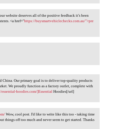
Your website deserves all of the positive feedback it’s been
ntents. <a href="
https://buysmartvehiclechecks.com.au/">pre
 China. Our primary goal is to deliver top-quality products
arket. We proudly function as a factory outlet, complete with
//essential-hoodies.com/]Essential
Hoodies[/url]
com/
Wow, cool post. I'd like to write like this too - taking time
I put things off too much and never seem to get started. Thanks