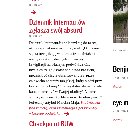
03.10.2015
Dziennik Internautów
zgłasza swój absurd
08.09.2015
Dziennik Internautów dołączył się do naszej
akcji i zgłosił nam swój przykład: „Oburzamy
kamery-b
się na inwigilację w internecie, na działania
amerykańskich służb, ale co wiemy o
K
inwigilacji na własnym podwórku? Czy
Benji
myślałeś, że gdy stoisz sobie pod blokiem,
o
możesz być ciągle obserwowany np. przez
27.09.202
m
człowieka ze straży miejskiej, który siedzi przy
biurku i pije kawę? Czy myślałeś, ile naprawdę
Adres
e
kamer może być w Twojej okolicy? A może
n
spojrzysz na mapkę, która może to ukazywać?”.
eye ma
Polecamy artykuł Marcina Maja:
Ktoś nasikał
t
pod kamerą, czyli inwigilacja z perspektywy
a
27.09.202
własnego podwórka
.
r
Adres
Checkpoint BUW