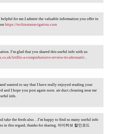
nd helpful for me.I admire the valuable information you offer in
tion
https://techinstanavigation.com
ation. I’m glad that you shared this useful info with us.
.co.uk/letflix-a-comprehensive-review-its-alternativ...
 and wanted to say that I have really enjoyed reading your
eed and I hope you post again soon. air duct cleaning near me
seful info.
and take the feeds also…I’m happy to find so many useful info
iques in this regard, thanks for sharing. 아이허브 할인코드