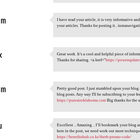
im
I have read your article, it is very informative a
I have read your article, it
your articles. Thanks for posting it.. instanaviga
4
x
Great work. It’s a cool and helpful piece of inform
Great work. It’s a cool and
Thanks for sharing. <a href="
https://powerupdates
4
im
Pretty good post. I just stumbled upon your blog
Pretty good post. I just
blog posts. Any way I'll be subscribing to your f
4
https://pureairoklahoma.com
Big thanks for the u
u
Excellent .. Amazing .. I’ll bookmark your blog 
Excellent .. Amazing .. I’ll
here in the post, we need work out more techn
4
https://benefitshub.co.kr/iherb-promo-code/