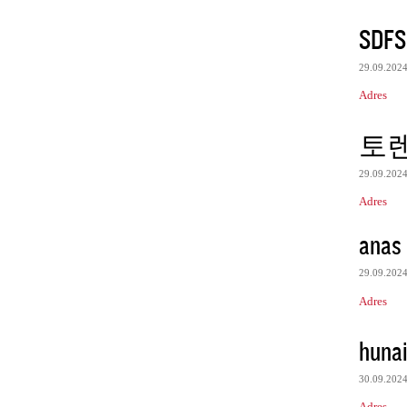
SDFS
29.09.202
Adres
토
29.09.202
Adres
anas
29.09.202
Adres
huna
30.09.202
Adres