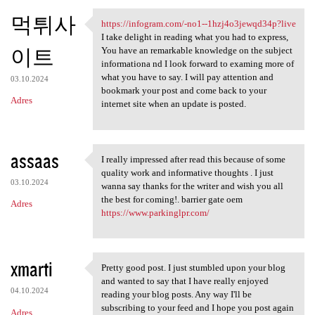
먹튀사
https://infogram.com/-no1--1hzj4o3jewqd34p?live
https://infogram.com/-no1-
I take delight in reading what you had to express,
이트
You have an remarkable knowledge on the subject
informationa nd I look forward to examing more of
what you have to say. I will pay attention and
03.10.2024
bookmark your post and come back to your
Adres
internet site when an update is posted.
assaas
I really impressed after read this because of some
I really impressed after read
quality work and informative thoughts . I just
03.10.2024
wanna say thanks for the writer and wish you all
the best for coming!. barrier gate oem
Adres
https://www.parkinglpr.com/
xmarti
Pretty good post. I just stumbled upon your blog
Pretty good post. I just
and wanted to say that I have really enjoyed
04.10.2024
reading your blog posts. Any way I'll be
subscribing to your feed and I hope you post again
Adres