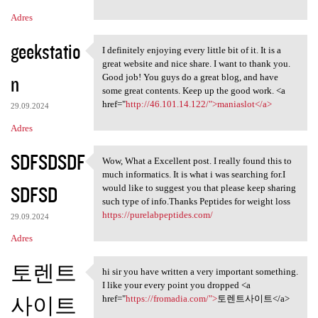
Adres
geekstatio
I definitely enjoying every little bit of it. It is a
I definitely enjoying every
great website and nice share. I want to thank you.
n
Good job! You guys do a great blog, and have
some great contents. Keep up the good work. <a
href="
http://46.101.14.122/">maniaslot</a>
29.09.2024
Adres
SDFSDSDF
Wow, What a Excellent post. I really found this to
Wow, What a Excellent post. I
much informatics. It is what i was searching for.I
SDFSD
would like to suggest you that please keep sharing
such type of info.Thanks Peptides for weight loss
https://purelabpeptides.com/
29.09.2024
Adres
토렌트
hi sir you have written a very important something.
hi sir you have written a
I like your every point you dropped <a
사이트
href="
https://fromadia.com/">
토렌트사이트</a>