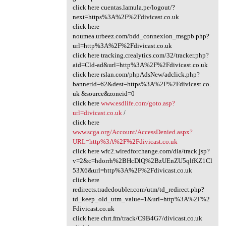
click here cuentas.lamula.pe/logout/?
next=https%3A%2F%2Fdivicast.co.uk
click here
noumea.urbeez.com/bdd_connexion_msgpb.php?
url=http%3A%2F%2Fdivicast.co.uk
click here tracking.crealytics.com/32/tracker.php?
aid=Cld-ad&url=http%3A%2F%2Fdivicast.co.uk
click here rslan.com/phpAdsNew/adclick.php?
bannerid=62&dest=https%3A%2F%2Fdivicast.co.
uk &source&zoneid=0
click here
www.esdlife.com/goto.asp?
url=divicast.co.uk
/
click here
www.scga.org/Account/AccessDenied.aspx?
URL=http%3A%2F%2Fdivicast.co.uk
click here wfc2.wiredforchange.com/dia/track.jsp?
v=2&c=hdorrh%2BHcDlQ%2BzUEnZU5qlfKZ1Cl
53X6&url=http%3A%2F%2Fdivicast.co.uk
click here
redirects.tradedoubler.com/utm/td_redirect.php?
td_keep_old_utm_value=1&url=http%3A%2F%2
Fdivicast.co.uk
click here chrt.fm/track/C9B4G7/divicast.co.uk