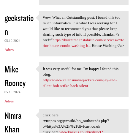
geekstatio
Wow, What an Outstanding post. I found this too
Wow, What an Outstanding post
much informatics. It is what I was seeking for. I
n
would like to recommend you that please keep
sharing such type of info.If possible, Thanks. <a
href="
https://braintree.instabrite.com/services/exte
05.10.2024
rior-house-condo-washing-b...
House Washing</a>
Adres
Mike
It was very useful for me. I'm happy I found this
It was very useful for me. I
blog.
Rooney
https://www.celebsmoviejackets.com/jay-and-
silent-bob-strike-back-silent...
05.10.2024
Adres
Nimra
click here
click here tvtropes.org
tvtropes.org/pmwiki/no_outbounds.php?
Khan
o=https%3A%2F%2Fdivicast.co.uk
click here
www.kaskus.co.id/redirect?