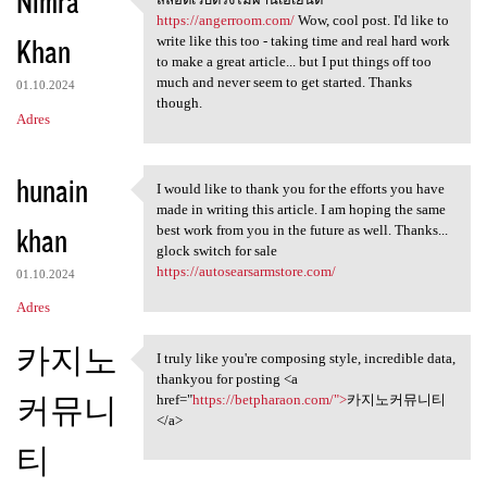
Nimra
สล็อตเว็บตรงไม่ผ่านเอเย่นต์
https://angerroom.com/
Wow, cool post. I'd like to
Khan
write like this too - taking time and real hard work
to make a great article... but I put things off too
much and never seem to get started. Thanks
01.10.2024
though.
Adres
hunain
I would like to thank you for the efforts you have
I would like to thank you for
made in writing this article. I am hoping the same
khan
best work from you in the future as well. Thanks...
glock switch for sale
https://autosearsarmstore.com/
01.10.2024
Adres
카지노
I truly like you're composing style, incredible data,
I truly like you're composing
thankyou for posting <a
커뮤니
href="
https://betpharaon.com/">
카지노커뮤니티
</a>
티