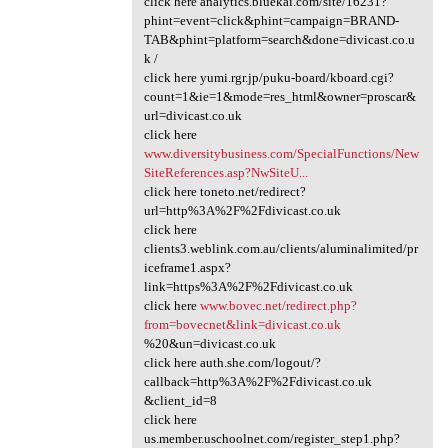
click here analytics.bluekai.com/site/16231?
phint=event=click&phint=campaign=BRAND-
TAB&phint=platform=search&done=divicast.co.u
k /
click here yumi.rgr.jp/puku-board/kboard.cgi?
count=1&ie=1&mode=res_html&owner=proscar&
url=divicast.co.uk
click here
www.diversitybusiness.com/SpecialFunctions/New
SiteReferences.asp?NwSiteU...
click here toneto.net/redirect?
url=http%3A%2F%2Fdivicast.co.uk
click here
clients3.weblink.com.au/clients/aluminalimited/pr
iceframe1.aspx?
link=https%3A%2F%2Fdivicast.co.uk
click here
www.bovec.net/redirect.php?
from=bovecnet&link=divicast.co.uk
%20&un=divicast.co.uk
click here auth.she.com/logout/?
callback=http%3A%2F%2Fdivicast.co.uk
&client_id=8
click here
us.member.uschoolnet.com/register_step1.php?