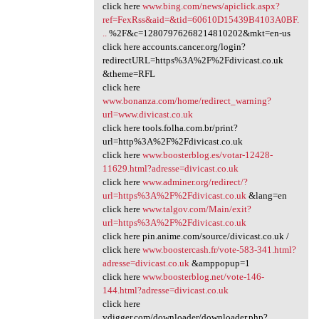
click here
www.bing.com/news/apiclick.aspx?
ref=FexRss&aid=&tid=60610D15439B4103A0BF.
..
%2F&c=12807976268214810202&mkt=en-us
click here accounts.cancer.org/login?
redirectURL=https%3A%2F%2Fdivicast.co.uk
&theme=RFL
click here
www.bonanza.com/home/redirect_warning?
url=www.divicast.co.uk
click here tools.folha.com.br/print?
url=http%3A%2F%2Fdivicast.co.uk
click here
www.boosterblog.es/votar-12428-
11629.html?adresse=divicast.co.uk
click here
www.adminer.org/redirect/?
url=https%3A%2F%2Fdivicast.co.uk
&lang=en
click here
www.talgov.com/Main/exit?
url=https%3A%2F%2Fdivicast.co.uk
click here pin.anime.com/source/divicast.co.uk /
click here
www.boostercash.fr/vote-583-341.html?
adresse=divicast.co.uk
&amppopup=1
click here
www.boosterblog.net/vote-146-
144.html?adresse=divicast.co.uk
click here
vdigger.com/downloader/downloader.php?