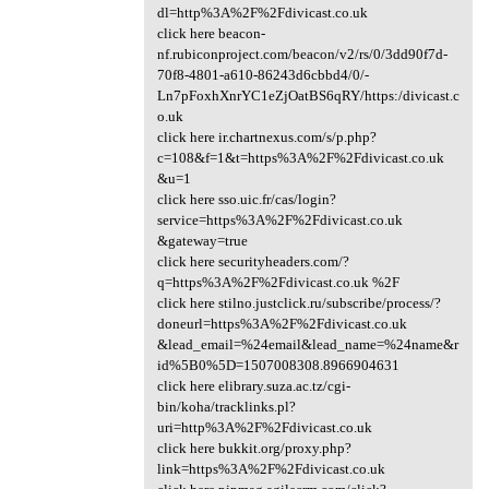
dl=http%3A%2F%2Fdivicast.co.uk
click here beacon-
nf.rubiconproject.com/beacon/v2/rs/0/3dd90f7d-
70f8-4801-a610-86243d6cbbd4/0/-
Ln7pFoxhXnrYC1eZjOatBS6qRY/https:/divicast.c
o.uk
click here ir.chartnexus.com/s/p.php?
c=108&f=1&t=https%3A%2F%2Fdivicast.co.uk
&u=1
click here sso.uic.fr/cas/login?
service=https%3A%2F%2Fdivicast.co.uk
&gateway=true
click here securityheaders.com/?
q=https%3A%2F%2Fdivicast.co.uk %2F
click here stilno.justclick.ru/subscribe/process/?
doneurl=https%3A%2F%2Fdivicast.co.uk
&lead_email=%24email&lead_name=%24name&r
id%5B0%5D=1507008308.8966904631
click here elibrary.suza.ac.tz/cgi-
bin/koha/tracklinks.pl?
uri=http%3A%2F%2Fdivicast.co.uk
click here bukkit.org/proxy.php?
link=https%3A%2F%2Fdivicast.co.uk