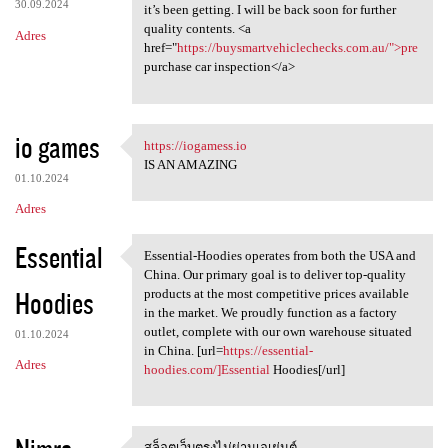
30.09.2024
it’s been getting. I will be back soon for further
quality contents. <a
Adres
href="
https://buysmartvehiclechecks.com.au/">pre
purchase car inspection</a>
io games
https://iogamess.io
https://iogamess.io
IS AN AMAZING
01.10.2024
Adres
Essential
Essential-Hoodies operates from both the USA and
Essential-Hoodies operates
China. Our primary goal is to deliver top-quality
Hoodies
products at the most competitive prices available
in the market. We proudly function as a factory
outlet, complete with our own warehouse situated
01.10.2024
in China. [url=
https://essential-
Adres
hoodies.com/]Essential
Hoodies[/url]
สล็อตเว็บตรงไม่ผ่านเอเย่นต์