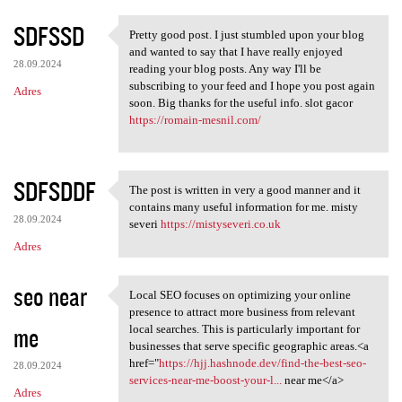
SDFSSD
Pretty good post. I just stumbled upon your blog
Pretty good post. I just
and wanted to say that I have really enjoyed
28.09.2024
reading your blog posts. Any way I'll be
subscribing to your feed and I hope you post again
Adres
soon. Big thanks for the useful info. slot gacor
https://romain-mesnil.com/
SDFSDDF
The post is written in very a good manner and it
The post is written in very a
contains many useful information for me. misty
28.09.2024
severi
https://mistyseveri.co.uk
Adres
seo near
Local SEO focuses on optimizing your online
Local SEO focuses on
presence to attract more business from relevant
me
local searches. This is particularly important for
businesses that serve specific geographic areas.<a
href="
https://hjj.hashnode.dev/find-the-best-seo-
28.09.2024
services-near-me-boost-your-l...
near me</a>
Adres