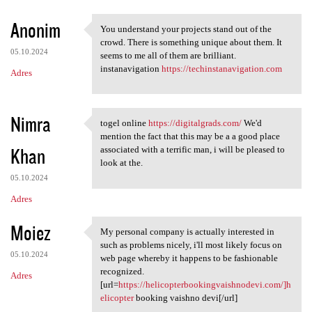
Anonim
You understand your projects stand out of the
You understand your projects
crowd. There is something unique about them. It
05.10.2024
seems to me all of them are brilliant.
instanavigation
https://techinstanavigation.com
Adres
Nimra
togel online
https://digitalgrads.com/
We'd
togel online https:/
mention the fact that this may be a a good place
Khan
associated with a terrific man, i will be pleased to
look at the.
05.10.2024
Adres
Moiez
My personal company is actually interested in
My personal company is
such as problems nicely, i'll most likely focus on
05.10.2024
web page whereby it happens to be fashionable
recognized.
Adres
[url=
https://helicopterbookingvaishnodevi.com/]h
elicopter
booking vaishno devi[/url]