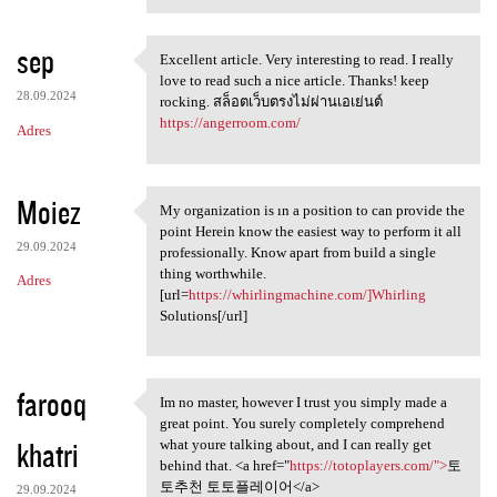
sep
Excellent article. Very interesting to read. I really
Excellent article. Very
love to read such a nice article. Thanks! keep
28.09.2024
rocking. สล็อตเว็บตรงไม่ผ่านเอเย่นต์
https://angerroom.com/
Adres
Moiez
My organization is ın a position to can provide the
My organization is ın a
point Herein know the easiest way to perform it all
29.09.2024
professionally. Know apart from build a single
thing worthwhile.
Adres
[url=
https://whirlingmachine.com/]Whirling
Solutions[/url]
farooq
Im no master, however I trust you simply made a
Im no master, however I trust
great point. You surely completely comprehend
khatri
what youre talking about, and I can really get
behind that. <a href="
https://totoplayers.com/">
토
토추천 토토플레이어</a>
29.09.2024