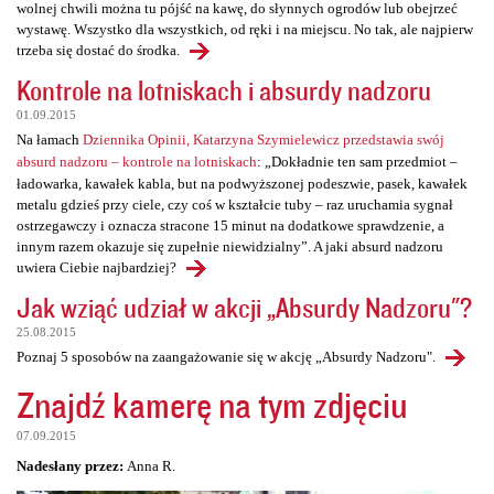
wolnej chwili można tu pójść na kawę, do słynnych ogrodów lub obejrzeć
wystawę. Wszystko dla wszystkich, od ręki i na miejscu. No tak, ale najpierw
trzeba się dostać do środka.
Kontrole na lotniskach i absurdy nadzoru
01.09.2015
Na łamach
Dziennika Opinii, Katarzyna Szymielewicz przedstawia swój
absurd nadzoru – kontrole na lotniskach
: „Dokładnie ten sam przedmiot –
ładowarka, kawałek kabla, but na podwyższonej podeszwie, pasek, kawałek
metalu gdzieś przy ciele, czy coś w kształcie tuby – raz uruchamia sygnał
ostrzegawczy i oznacza stracone 15 minut na dodatkowe sprawdzenie, a
innym razem okazuje się zupełnie niewidzialny”. A jaki absurd nadzoru
uwiera Ciebie najbardziej?
Jak wziąć udział w akcji „Absurdy Nadzoru"?
25.08.2015
Poznaj 5 sposobów na zaangażowanie się w akcję „Absurdy Nadzoru".
Znajdź kamerę na tym zdjęciu
07.09.2015
Nadesłany przez:
Anna R.