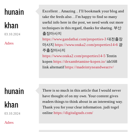
hunain
Excellent .. Amazing .. I’ll bookmark your blog and
Excellent .. Amazing .. I’ll
take the feeds also…I’m happy to find so many
khan
useful info here in the post, we need work out more
techniques in this regard, thanks for sharing. 부산
출장마사지
03.10.2024
https://www.gandathai.com/properties-3
대전출장
Adres
마사지
https://www.oraka2.com/properties14-6
광
주출장마사지
https://www.oraka2.com/properties14-5
Tentin
kopen
https://dexamfetamine-kopen.io/
idr168
link alternatif
https://madeintyneandwear.tv/
hunain
There is so much in this article that I would never
There is so much in this
have thought of on my own. Your content gives
khan
readers things to think about in an interesting way.
Thank you for your clear information. judi togel
online
https://digitalgrads.com/
03.10.2024
Adres