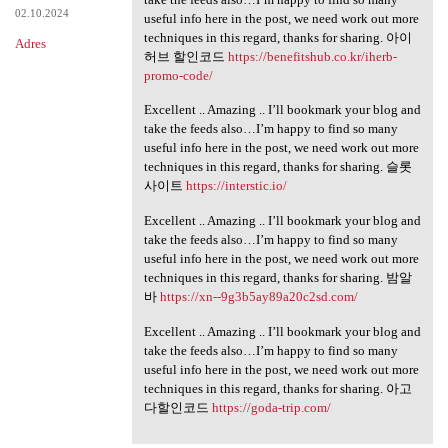
02.10.2024
useful info here in the post, we need work out more
techniques in this regard, thanks for sharing. 아이
Adres
허브 할인코드
https://benefitshub.co.kr/iherb-
promo-code/
Excellent .. Amazing .. I’ll bookmark your blog and
take the feeds also…I’m happy to find so many
useful info here in the post, we need work out more
techniques in this regard, thanks for sharing. 슬롯
사이트
https://interstic.io/
Excellent .. Amazing .. I’ll bookmark your blog and
take the feeds also…I’m happy to find so many
useful info here in the post, we need work out more
techniques in this regard, thanks for sharing. 밤알
바
https://xn--9g3b5ay89a20c2sd.com/
Excellent .. Amazing .. I’ll bookmark your blog and
take the feeds also…I’m happy to find so many
useful info here in the post, we need work out more
techniques in this regard, thanks for sharing. 아고
다할인코드
https://goda-trip.com/