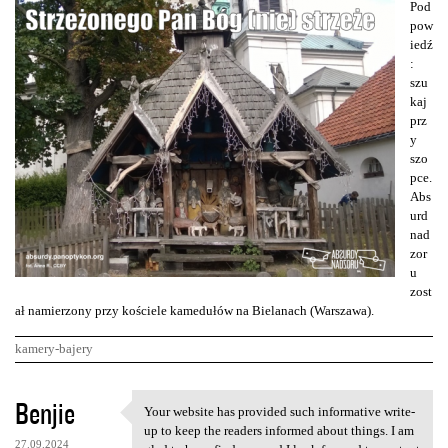
Pod
pow
iedź
:
szu
kaj
prz
y
szo
pce.
Abs
urd
nad
zor
u
zost
ał namierzony przy kościele kamedułów na Bielanach (Warszawa).
kamery-bajery
K
Benjie
Your website has provided such informative write-
Your website has provided
o
up to keep the readers informed about things. I am
27.09.2024