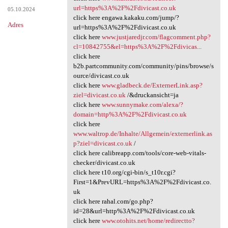
url=https%3A%2F%2Fdivicast.co.uk
05.10.2024
click here engawa.kakaku.com/jump/?
Adres
url=https%3A%2F%2Fdivicast.co.uk
click here
www.justjaredjr.com/flagcomment.php?
cl=10842755&el=https%3A%2F%2Fdivicas...
click here
b2b.partcommunity.com/community/pins/browse/s
ource/divicast.co.uk
click here
www.gladbeck.de/ExternerLink.asp?
ziel=divicast.co.uk
/&druckansicht=ja
click here
www.sunnymake.com/alexa/?
domain=http%3A%2F%2Fdivicast.co.uk
click here
www.waltrop.de/Inhalte/Allgemein/externerlink.as
p?ziel=divicast.co.uk
/
click here calibreapp.com/tools/core-web-vitals-
checker/divicast.co.uk
click here t10.org/cgi-bin/s_t10r.cgi?
First=1&PrevURL=https%3A%2F%2Fdivicast.co.
uk
click here rahal.com/go.php?
id=28&url=http%3A%2F%2Fdivicast.co.uk
click here
www.otohits.net/home/redirectto?