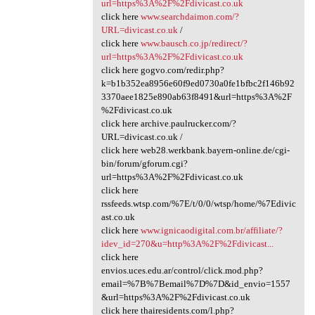
url=https%3A%2F%2Fdivicast.co.uk
click here
www.searchdaimon.com/?
URL=divicast.co.uk
/
click here
www.bausch.co.jp/redirect/?
url=https%3A%2F%2Fdivicast.co.uk
click here gogvo.com/redir.php?
k=b1b352ea8956e60f9ed0730a0fe1bfbc2f146b92
3370aee1825e890ab63f8491&url=https%3A%2F
%2Fdivicast.co.uk
click here archive.paulrucker.com/?
URL=divicast.co.uk /
click here web28.werkbank.bayern-online.de/cgi-
bin/forum/gforum.cgi?
url=https%3A%2F%2Fdivicast.co.uk
click here
rssfeeds.wtsp.com/%7E/t/0/0/wtsp/home/%7Edivic
ast.co.uk
click here
www.ignicaodigital.com.br/affiliate/?
idev_id=270&u=http%3A%2F%2Fdivicast...
click here
envios.uces.edu.ar/control/click.mod.php?
email=%7B%7Bemail%7D%7D&id_envio=1557
&url=https%3A%2F%2Fdivicast.co.uk
click here thairesidents.com/l.php?