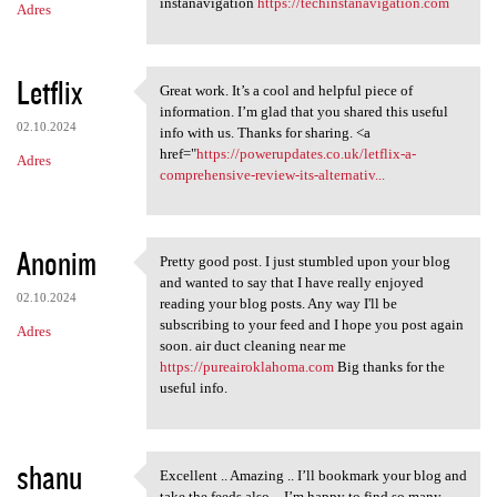
instanavigation
https://techinstanavigation.com
Adres
Letflix
Great work. It’s a cool and helpful piece of
Great work. It’s a cool and
information. I’m glad that you shared this useful
02.10.2024
info with us. Thanks for sharing. <a
href="
https://powerupdates.co.uk/letflix-a-
Adres
comprehensive-review-its-alternativ...
Anonim
Pretty good post. I just stumbled upon your blog
Pretty good post. I just
and wanted to say that I have really enjoyed
02.10.2024
reading your blog posts. Any way I'll be
subscribing to your feed and I hope you post again
Adres
soon. air duct cleaning near me
https://pureairoklahoma.com
Big thanks for the
useful info.
shanu
Excellent .. Amazing .. I’ll bookmark your blog and
Excellent .. Amazing .. I’ll
take the feeds also…I’m happy to find so many