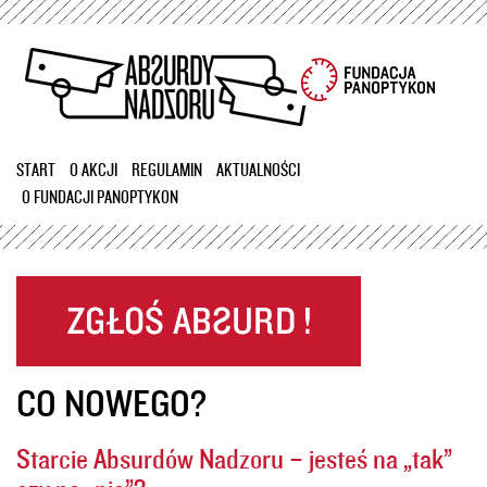
Przejdź
do
treści
START
O AKCJI
REGULAMIN
AKTUALNOŚCI
O FUNDACJI PANOPTYKON
CO NOWEGO?
Starcie Absurdów Nadzoru – jesteś na „tak”