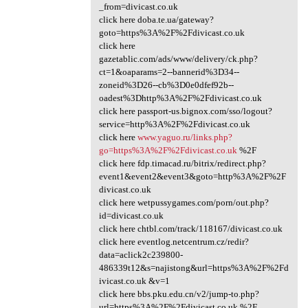
_from=divicast.co.uk
click here doba.te.ua/gateway?
goto=https%3A%2F%2Fdivicast.co.uk
click here
gazetablic.com/ads/www/delivery/ck.php?
ct=1&oaparams=2--bannerid%3D34--
zoneid%3D26--cb%3D0e0dfef92b--
oadest%3Dhttp%3A%2F%2Fdivicast.co.uk
click here passport-us.bignox.com/sso/logout?
service=http%3A%2F%2Fdivicast.co.uk
click here
www.yaguo.ru/links.php?
go=https%3A%2F%2Fdivicast.co.uk
%2F
click here fdp.timacad.ru/bitrix/redirect.php?
event1&event2&event3&goto=http%3A%2F%2F
divicast.co.uk
click here wetpussygames.com/porn/out.php?
id=divicast.co.uk
click here chtbl.com/track/118167/divicast.co.uk
click here eventlog.netcentrum.cz/redir?
data=aclick2c239800-
486339t12&s=najistong&url=https%3A%2F%2Fd
ivicast.co.uk &v=1
click here bbs.pku.edu.cn/v2/jump-to.php?
url=https%3A%2F%2Fdivicast.co.uk %2F