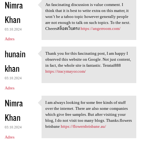
Nimra
An fascinating discussion is value comment. I
An fascinating discussion is
think that it is best to write extra on this matter, it
Khan
won’t be a taboo topic however generally people
are not enough to talk on such topics. To the next.
Cheersสล็อตเว็บตรง
https://angerroom.com/
03.10.2024
Adres
hunain
Thank you for this fascinating post, I am happy I
Thank you for this
observed this website on Google. Not just content,
khan
in fact, the whole site is fantastic. Teratai888
https://tracymayor.com/
03.10.2024
Adres
Nimra
I am always looking for some free kinds of stuff
I am always looking for some
over the internet. There are also some companies
Khan
which give free samples. But after visiting your
blog, I do not visit too many blogs. Thanks.flowers
brisbane
https://flowersbrisbane.au/
03.10.2024
Adres