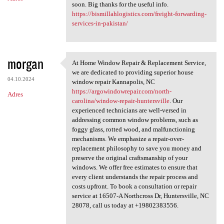
soon. Big thanks for the useful info.
https://bismillahlogistics.com/freight-forwarding-
services-in-pakistan/
morgan
At Home Window Repair & Replacement Service,
At Home Window Repair &
we are dedicated to providing superior house
04.10.2024
window repair Kannapolis, NC
https://argowindowrepair.com/north-
Adres
carolina/window-repair-huntersville
. Our
experienced technicians are well-versed in
addressing common window problems, such as
foggy glass, rotted wood, and malfunctioning
mechanisms. We emphasize a repair-over-
replacement philosophy to save you money and
preserve the original craftsmanship of your
windows. We offer free estimates to ensure that
every client understands the repair process and
costs upfront. To book a consultation or repair
service at 16507-A Northcross Dr, Huntersville, NC
28078, call us today at +19802383556.