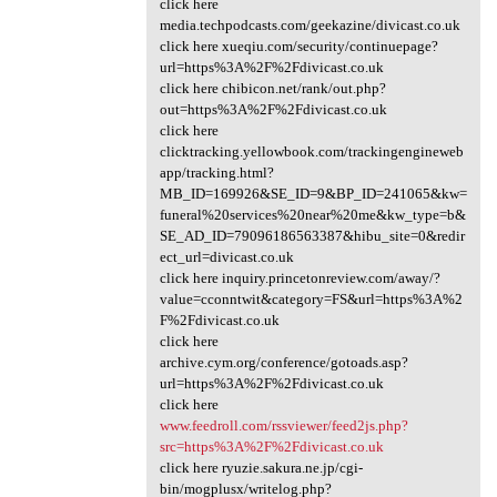
click here
media.techpodcasts.com/geekazine/divicast.co.uk
click here xueqiu.com/security/continuepage?
url=https%3A%2F%2Fdivicast.co.uk
click here chibicon.net/rank/out.php?
out=https%3A%2F%2Fdivicast.co.uk
click here
clicktracking.yellowbook.com/trackingengineweb
app/tracking.html?
MB_ID=169926&SE_ID=9&BP_ID=241065&kw=
funeral%20services%20near%20me&kw_type=b&
SE_AD_ID=79096186563387&hibu_site=0&redir
ect_url=divicast.co.uk
click here inquiry.princetonreview.com/away/?
value=cconntwit&category=FS&url=https%3A%2
F%2Fdivicast.co.uk
click here
archive.cym.org/conference/gotoads.asp?
url=https%3A%2F%2Fdivicast.co.uk
click here
www.feedroll.com/rssviewer/feed2js.php?
src=https%3A%2F%2Fdivicast.co.uk
click here ryuzie.sakura.ne.jp/cgi-
bin/mogplusx/writelog.php?