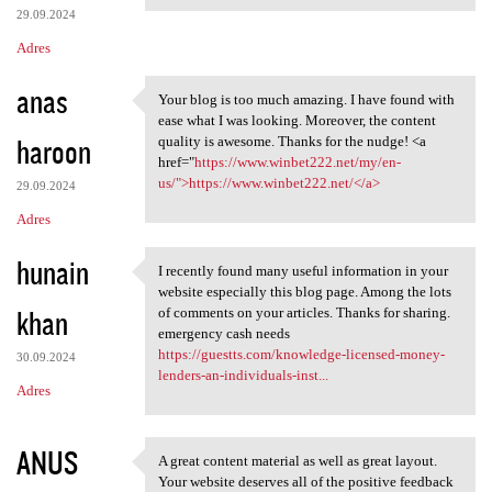
29.09.2024
Adres
anas
Your blog is too much amazing. I have found with
Your blog is too much amazing
ease what I was looking. Moreover, the content
haroon
quality is awesome. Thanks for the nudge! <a
href="
https://www.winbet222.net/my/en-
us/">https://www.winbet222.net/</a>
29.09.2024
Adres
hunain
I recently found many useful information in your
I recently found many useful
website especially this blog page. Among the lots
khan
of comments on your articles. Thanks for sharing.
emergency cash needs
https://guestts.com/knowledge-licensed-money-
30.09.2024
lenders-an-individuals-inst...
Adres
ANUS
A great content material as well as great layout.
A great content material as
Your website deserves all of the positive feedback