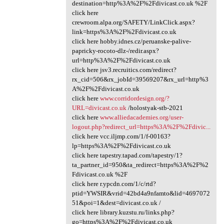
destination=http%3A%2F%2Fdivicast.co.uk %2F
click here
crewroom.alpa.org/SAFETY/LinkClick.aspx?
link=https%3A%2F%2Fdivicast.co.uk
click here hobby.idnes.cz/peruanske-palive-
papricky-rocoto-dlz-/redir.aspx?
url=http%3A%2F%2Fdivicast.co.uk
click here jsv3.recruitics.com/redirect?
rx_cid=506&rx_jobId=39569207&rx_url=http%3
A%2F%2Fdivicast.co.uk
click here
www.corridordesign.org/?
URL=divicast.co.uk
/holostyak-stb-2021
click here
www.alliedacademies.org/user-
logout.php?redirect_url=https%3A%2F%2Fdivic...
click here vcc.iljmp.com/1/f-00163?
lp=https%3A%2F%2Fdivicast.co.uk
click here tapestry.tapad.com/tapestry/1?
ta_partner_id=950&ta_redirect=https%3A%2F%2
Fdivicast.co.uk %2F
click here r.ypcdn.com/1/c/rtd?
ptid=YWSIR&vrid=42bd4a9nfamto&lid=4697072
51&poi=1&dest=divicast.co.uk /
click here library.kuzstu.ru/links.php?
go=https%3A%2F%2Fdivicast.co.uk