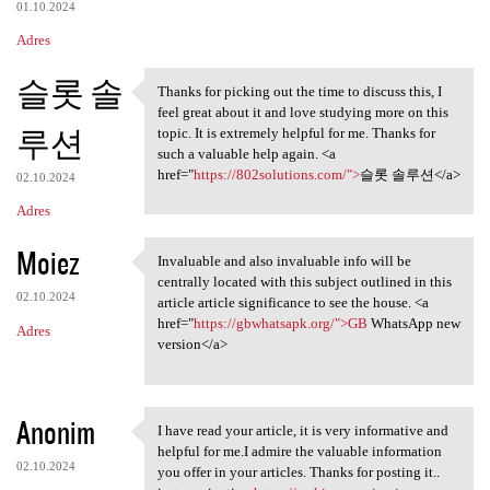
01.10.2024
Adres
슬롯 솔
Thanks for picking out the time to discuss this, I
Thanks for picking out the
feel great about it and love studying more on this
루션
topic. It is extremely helpful for me. Thanks for
such a valuable help again. <a
href="
https://802solutions.com/">
슬롯 솔루션</a>
02.10.2024
Adres
Moiez
Invaluable and also invaluable info will be
Invaluable and also
centrally located with this subject outlined in this
02.10.2024
article article significance to see the house. <a
href="
https://gbwhatsapk.org/">GB
WhatsApp new
Adres
version</a>
Anonim
I have read your article, it is very informative and
I have read your article, it
helpful for me.I admire the valuable information
02.10.2024
you offer in your articles. Thanks for posting it..