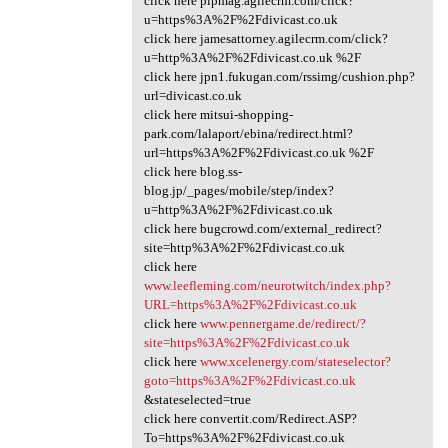
click here pipmag.agilecrm.com/click?
u=https%3A%2F%2Fdivicast.co.uk
click here jamesattorney.agilecrm.com/click?
u=http%3A%2F%2Fdivicast.co.uk %2F
click here jpn1.fukugan.com/rssimg/cushion.php?
url=divicast.co.uk
click here mitsui-shopping-
park.com/lalaport/ebina/redirect.html?
url=https%3A%2F%2Fdivicast.co.uk %2F
click here blog.ss-
blog.jp/_pages/mobile/step/index?
u=http%3A%2F%2Fdivicast.co.uk
click here bugcrowd.com/external_redirect?
site=http%3A%2F%2Fdivicast.co.uk
click here
www.leefleming.com/neurotwitch/index.php?
URL=https%3A%2F%2Fdivicast.co.uk
click here
www.pennergame.de/redirect/?
site=https%3A%2F%2Fdivicast.co.uk
click here
www.xcelenergy.com/stateselector?
goto=https%3A%2F%2Fdivicast.co.uk
&stateselected=true
click here convertit.com/Redirect.ASP?
To=https%3A%2F%2Fdivicast.co.uk