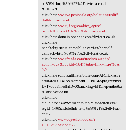
b=85&l=http%3A%2F%2Fdivicast.co.uk
&p=2%2C5
click here
www.va.peniscola.org/boletines/redir?
dir=divicast.co.uk
click here
www.ijf.org/cookies_agree?
backTo=http%3A%2F%2Fdivicast.co.uk
click here domain.opendns.com/divicast.co.uk
click here
nabchelny.ru/welcome/blindversion/normal?
callback=http%3A%2F%2Fdivicast.co.uk
click here
www.freado.com/trackviews.php?
action=buy&bookid=16477&buylink=https%3A
%2...
click here scripts.affiliatefuture.com/AFClick.asp?
affiliateID=1415&merchantID=6014&programmeI
D=17685&mediaID=0&tracking=ENCnepenthe&u
rl=divicast.co.uk
click here
cloud.broadwayworld.com/rec/relatedclick.cfm?
regid=146&articlelink=http%3A%2F%2Fdivicast.
co.uk
click here
www.depechemode.cz/?
URL=divicast.co.uk
/