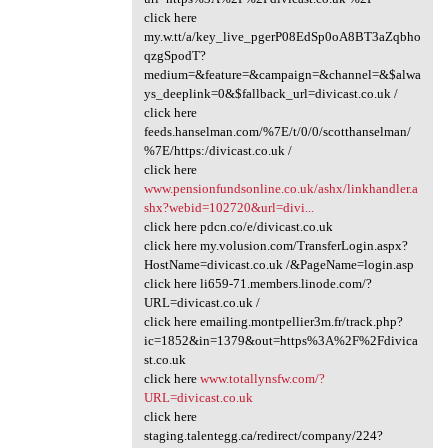
click here
my.w.tt/a/key_live_pgerP08EdSp0oA8BT3aZqbho
qzgSpodT?
medium=&feature=&campaign=&channel=&$alwa
ys_deeplink=0&$fallback_url=divicast.co.uk /
click here
feeds.hanselman.com/%7E/t/0/0/scotthanselman/
%7E/https:/divicast.co.uk /
click here
www.pensionfundsonline.co.uk/ashx/linkhandler.a
shx?webid=102720&url=divi...
click here pdcn.co/e/divicast.co.uk
click here my.volusion.com/TransferLogin.aspx?
HostName=divicast.co.uk /&PageName=login.asp
click here li659-71.members.linode.com/?
URL=divicast.co.uk /
click here emailing.montpellier3m.fr/track.php?
ic=1852&in=1379&out=https%3A%2F%2Fdivica
st.co.uk
click here
www.totallynsfw.com/?
URL=divicast.co.uk
click here
staging.talentegg.ca/redirect/company/224?