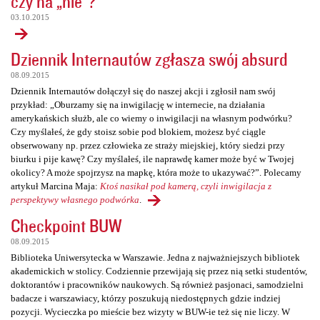
czy na „nie”?
03.10.2015
Dziennik Internautów zgłasza swój absurd
08.09.2015
Dziennik Internautów dołączył się do naszej akcji i zgłosił nam swój
przykład: „Oburzamy się na inwigilację w internecie, na działania
amerykańskich służb, ale co wiemy o inwigilacji na własnym podwórku?
Czy myślałeś, że gdy stoisz sobie pod blokiem, możesz być ciągle
obserwowany np. przez człowieka ze straży miejskiej, który siedzi przy
biurku i pije kawę? Czy myślałeś, ile naprawdę kamer może być w Twojej
okolicy? A może spojrzysz na mapkę, która może to ukazywać?”. Polecamy
artykuł Marcina Maja:
Ktoś nasikał pod kamerą, czyli inwigilacja z
perspektywy własnego podwórka
.
Checkpoint BUW
08.09.2015
Biblioteka Uniwersytecka w Warszawie. Jedna z najważniejszych bibliotek
akademickich w stolicy. Codziennie przewijają się przez nią setki studentów,
doktorantów i pracowników naukowych. Są również pasjonaci, samodzielni
badacze i warszawiacy, którzy poszukują niedostępnych gdzie indziej
pozycji. Wycieczka po mieście bez wizyty w BUW-ie też się nie liczy. W