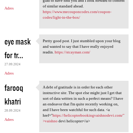
m
glad to have find you and I look forward to content
of similar standard ahead.
Adres
e
https://www.mecouponcodes.com/coupon-
n
codes/light-in-the-box/
t
a
eye mask
Pretty good post. I just stumbled upon your blog
r
Pretty good post. I just
and wanted to say that I have really enjoyed
z
for tr...
readin.
https://stcayman.com/
e
27.09.2024
Adres
farooq
A debt of gratitude is in order for each other
A debt of gratitude is in
instructive site. The spot else might just I get that
khatri
sort of data written in such a perfect means? I have
an endeavor that I'm quite recently working on,
and I have been watchful for such data. <a
28.09.2024
href="
https://helicopterbookingvaishnodevi.com/"
Adres
>vaishno
devi helicopter</a>