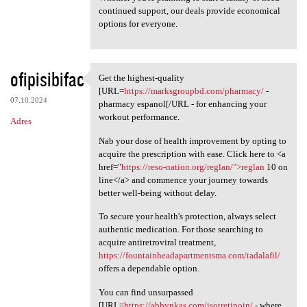
continued support, our deals provide economical
options for everyone.
ofipisibifac
Get the highest-quality
Get the highest-quality [URL
[URL=
https://marksgroupbd.com/pharmacy/
-
07.10.2024
pharmacy espanol[/URL - for enhancing your
workout performance.
Adres
Nab your dose of health improvement by opting to
acquire the prescription with ease. Click here to <a
href="
https://reso-nation.org/reglan/">reglan
10 on
line</a> and commence your journey towards
better well-being without delay.
To secure your health's protection, always select
authentic medication. For those searching to
acquire antiretroviral treatment,
https://fountainheadapartmentsma.com/tadalafil/
offers a dependable option.
You can find unsurpassed
[URL=
https://abbynkas.com/isotretinoin/
- where