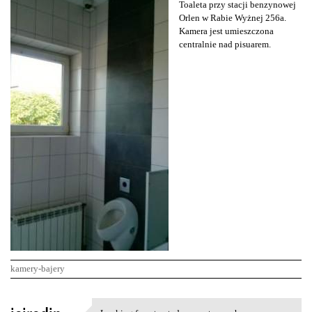
Toaleta przy stacji benzynowej
Orlen w Rabie Wyżnej 256a.
Kamera jest umieszczona
centralnie nad pisuarem.
kamery-bajery
K