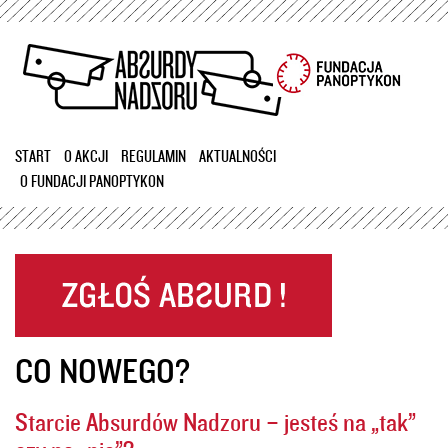
Przejdź
do
treści
START
O AKCJI
REGULAMIN
AKTUALNOŚCI
O FUNDACJI PANOPTYKON
CO NOWEGO?
Starcie Absurdów Nadzoru – jesteś na „tak”