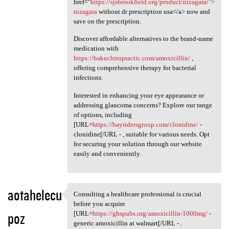
href="
https://sjsbrookfield.org/product/nizagara/">
nizagara
without dr prescription usa</a> now and
save on the prescription.
Discover affordable alternatives to the brand-name
medication with
https://bakuchiropractic.com/amoxicillin/
,
offering comprehensive therapy for bacterial
infections.
Interested in enhancing your eye appearance or
addressing glaucoma concerns? Explore our range
of options, including
[URL=
https://bayridersgroup.com/clonidine/
-
clonidine[/URL - , suitable for various needs. Opt
for securing your solution through our website
easily and conveniently.
aotahelecu
Consulting a healthcare professional is crucial
Consulting a healthcare
before you acquire
poz
[URL=
https://ghspubs.org/amoxicillin-1000mg/
-
generic amoxicillin at walmart[/URL - .