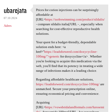
ubarejata
Prices for corion injections can be surprisingly
Prices for corion injections
affordable at
07.10.2024
[URL=
https://uofeswimming.com/product/sildalis/
- comprare sildalis italia[/URL - , especially when
Adres
searching for cost-effective reproductive health
solutions.
Your quest for a budget-friendly, dependable
solution ends here: <a
href="
https://leadsforweed.com/doxycycline-
100mg/">generic
for doxycycline</a> . Whether
you're looking to acquire this medication via the
web, you'll find that its potency in treating a wide
range of infections makes it a leading choice.
Regarding affordable healthcare solutions,
https://leadsforweed.com/doxycycline-100mg/
are
unmatched. Secure your prescription online,
ensuring economical pricing and convenience.
Acquiring
[URL=
https://vowsbridalandformals.com/furosemi
de/
- furosemide 100mg[/URL - has never been