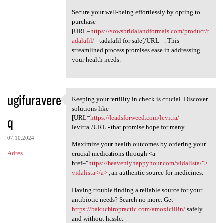
Secure your well-being effortlessly by opting to
purchase
[URL=
https://vowsbridalandformals.com/product/t
adalafil/
- tadalafil for sale[/URL - . This
streamlined process promises ease in addressing
your health needs.
ugifuravere
Keeping your fertility in check is crucial. Discover
Keeping your fertility in
solutions like
q
[URL=
https://leadsforweed.com/levitra/
-
levitra[/URL - that promise hope for many.
07.10.2024
Maximize your health outcomes by ordering your
Adres
crucial medications through <a
href="
https://heavenlyhappyhour.com/vidalista/">
vidalista</a>
, an authentic source for medicines.
Having trouble finding a reliable source for your
antibiotic needs? Search no more. Get
https://bakuchiropractic.com/amoxicillin/
safely
and without hassle.