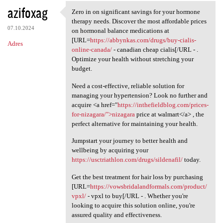
azifoxag
Zero in on significant savings for your hormone
Zero in on significant
therapy needs. Discover the most affordable prices
07.10.2024
on hormonal balance medications at
[URL=
https://abbynkas.com/drugs/buy-cialis-
Adres
online-canada/
- canadian cheap cialis[/URL - .
Optimize your health without stretching your
budget.
Need a cost-effective, reliable solution for
managing your hypertension? Look no further and
acquire <a href="
https://inthefieldblog.com/prices-
for-nizagara/">nizagara
price at walmart</a> , the
perfect alternative for maintaining your health.
Jumpstart your journey to better health and
wellbeing by acquiring your
https://usctriathlon.com/drugs/sildenafil/
today.
Get the best treatment for hair loss by purchasing
[URL=
https://vowsbridalandformals.com/product/
vpxl/
- vpxl to buy[/URL - . Whether you're
looking to acquire this solution online, you're
assured quality and effectiveness.