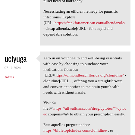
fuller head of hair today.
Necessitating an efficient remedy for parasitic
infections? Explore
[URL=
https://frankfortamerican.com/albendazole/
- cheap albendazole[/URL - for a rapid and
dependable solution.
uciyuga
Zero in on your health and well-being essentials
Zero in on your health and
with ease by choosing to purchase your
07.10.2024
medications from our
[URL=
https://ormondbeachflorida.org/clonidine/
-
Adres
clonidine[/URL - , offering you a straightforward
and convenient option to maintain your health
needs with without hassle.
Visit <a
href="
https://allwallsmn.com/drug/cytotec/">cytot
ec
coupons</a> to obtain your prescription easily.
Para aquellos preguntandose
https://bibletopicindex.com/clonidine/
, es