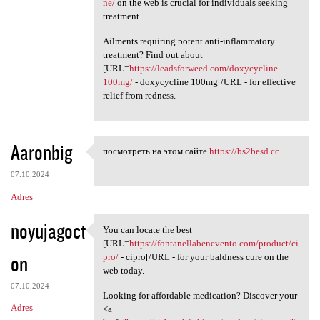
ne/
on the web is crucial for individuals seeking
treatment.
Ailments requiring potent anti-inflammatory
treatment? Find out about
[URL=
https://leadsforweed.com/doxycycline-
100mg/
- doxycycline 100mg[/URL - for effective
relief from redness.
Aaronbig
посмотреть на этом сайте
https://bs2besd.cc
посмотреть на этом сайте
07.10.2024
Adres
noyujagoct
You can locate the best
You can locate the best [URL
[URL=
https://fontanellabenevento.com/product/ci
on
pro/
- cipro[/URL - for your baldness cure on the
web today.
07.10.2024
Looking for affordable medication? Discover your
Adres
<a