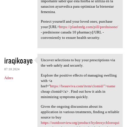
importante saber que esta hierba se utiliza en la
sanacion ayurvedica para optimizar la bienestar
femenina.
Protect yourself and your loved ones; purchase
your [URL=
https://planbmfg.com/pill/prednisone/
- prednisone canada 10 pharmacy[/URL -
conveniently to ensure health security.
iraqikoaye
Uncover selections to buy your prescriptions via
Uncover selections to buy
the web safely and securely.
07.10.2024
Explore the positive effects of managing swelling
Adres
with <a
href="
https://beauviva.com/item/clomid/">name
cheap clomid</a> . Find out how it aids in
minimizing symptoms quickly.
Given the ongoing discussions about its
application in various treatments, finding a reliable
source to buy
https://outdoorview.org/product/hydroxychloroqui