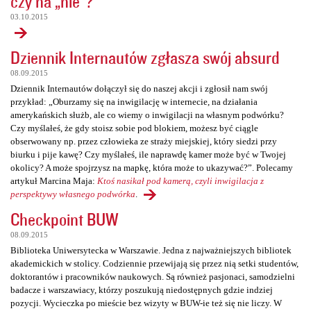
czy na „nie”?
03.10.2015
Dziennik Internautów zgłasza swój absurd
08.09.2015
Dziennik Internautów dołączył się do naszej akcji i zgłosił nam swój
przykład: „Oburzamy się na inwigilację w internecie, na działania
amerykańskich służb, ale co wiemy o inwigilacji na własnym podwórku?
Czy myślałeś, że gdy stoisz sobie pod blokiem, możesz być ciągle
obserwowany np. przez człowieka ze straży miejskiej, który siedzi przy
biurku i pije kawę? Czy myślałeś, ile naprawdę kamer może być w Twojej
okolicy? A może spojrzysz na mapkę, która może to ukazywać?”. Polecamy
artykuł Marcina Maja:
Ktoś nasikał pod kamerą, czyli inwigilacja z
perspektywy własnego podwórka
.
Checkpoint BUW
08.09.2015
Biblioteka Uniwersytecka w Warszawie. Jedna z najważniejszych bibliotek
akademickich w stolicy. Codziennie przewijają się przez nią setki studentów,
doktorantów i pracowników naukowych. Są również pasjonaci, samodzielni
badacze i warszawiacy, którzy poszukują niedostępnych gdzie indziej
pozycji. Wycieczka po mieście bez wizyty w BUW-ie też się nie liczy. W