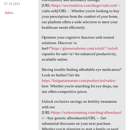
07.10.2024
[URL=
https://usctriathlon.com/drugs/cialis-soft/
-
cialis soft[/URL - . Whether you're looking to buy
Adres
your prescription from the comfort of your home,
our platform offers a wide selection to meet your
healthcare needs efficiently.
Optimize your cognitive function with trusted
solutions. Discover <a
href="
https://glenwoodwine.com/zoloft/">zoloft
capsules for sale</a> for enhanced productivity,
available online.
Having trouble finding affordable eye medication?
Look no further! Get the
https://bulgariannature.com/product/nolvadex/
here. Whether you're searching for eye drops, our
site offers competitive prices.
Unlock exclusive savings on fertility treatments
with our
[URL=
https://uofeswimming.com/drug/albendazol
e/
- buy generic albendazole[/URL - . Get
substantial discounts on your next purchase.
Whether you're planning to start a family or need