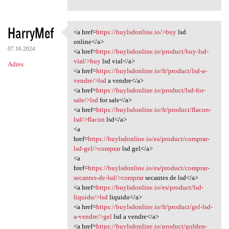
HarryMef
<a href=
https://buylsdonline.io/>buy
lsd
<a href=https://buylsdonline
online</a>
07.10.2024
<a href=
https://buylsdonline.io/product/buy-lsd-
vial/>buy
lsd vial</a>
Adres
<a href=
https://buylsdonline.io/fr/product/lsd-a-
vendre/>lsd
a vendre</a>
<a href=
https://buylsdonline.io/product/lsd-for-
sale/>lsd
for sale</a>
<a href=
https://buylsdonline.io/fr/product/flacon-
lsd/>flacon
lsd</a>
<a
href=
https://buylsdonline.io/es/product/comprar-
lsd-gel/>comprar
lsd gel</a>
<a
href=
https://buylsdonline.io/es/product/comprar-
secantes-de-lsd/>comprar
secantes de lsd</a>
<a href=
https://buylsdonline.io/es/product/lsd-
liquido/>lsd
liquido</a>
<a href=
https://buylsdonline.io/fr/product/gel-lsd-
a-vendre/>gel
lsd a vendre</a>
<a href=
https://buylsdonline.io/product/golden-