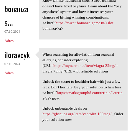
Know Unlike traditional slots, Sweet Bonanza
bonanza
doesn’t have fixed paylines. Learn about the “pay
anywhere” system and how it increases your
chances of hitting winning combinations.
s...
<a href=
https://sweet-bonanza-game.ru/>slot
bonanza</a>
07.10.2024
Adres
iloraveyk
When searching for alleviation from seasonal
When searching for
allergies, consider exploring
07.10.2024
[URL=
https://mynarch.net/item/viagra-25mg/
-
viagra 75mg[/URL - for reliable solutions.
Adres
Unlock the secret to healthier hair with just a few
taps. Don't hesitate, buy your solution to hair loss
<a href="
https://marksgroupbd.com/retin-a/">retin
a</a> now.
Unlock unbeatable deals on
https://ghspubs.org/item/ventolin-100mcg/
, Order
your solution now.