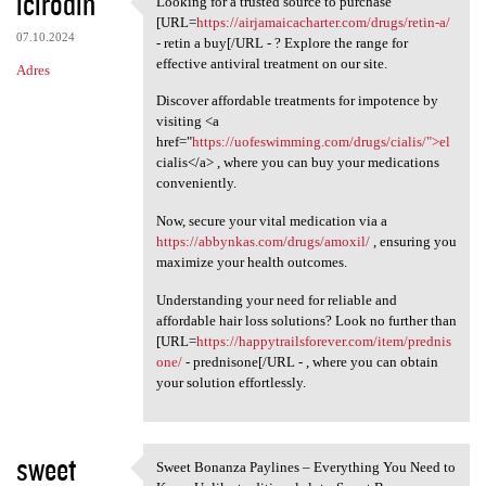
icirodin
Looking for a trusted source to purchase
Looking for a trusted source
o
[URL=
https://airjamaicacharter.com/drugs/retin-a/
07.10.2024
m
- retin a buy[/URL - ? Explore the range for
effective antiviral treatment on our site.
Adres
e
Discover affordable treatments for impotence by
n
visiting <a
t
href="
https://uofeswimming.com/drugs/cialis/">el
cialis</a> , where you can buy your medications
a
conveniently.
r
Now, secure your vital medication via a
z
https://abbynkas.com/drugs/amoxil/
, ensuring you
e
maximize your health outcomes.
Understanding your need for reliable and
affordable hair loss solutions? Look no further than
[URL=
https://happytrailsforever.com/item/prednis
one/
- prednisone[/URL - , where you can obtain
your solution effortlessly.
sweet
Sweet Bonanza Paylines – Everything You Need to
Sweet Bonanza Paylines –