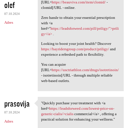
olef
[URL=
https://beauviva.com/item/clomid/
-
clomid[/URL - online.
07.10.2024
Zero hassle to obtain your essential prescription
Adres
with <a
href="
https://leadsforweed.com/pill/priligy/">prili
gy</a>
.
Looking to boost your joint health? Discover
https://bayridersgroup.com/product/priligy/
and
experience a refreshed path to flexibility.
You can acquire
[URL=
https://usctriathlon.com/drugs/isotretinoin/
- isotretinoin[/URL - through multiple reliable
web-based outlets.
prasovija
"Quickly purchase your treatment with <a
"Quickly purchase your
href=
https://leadsforweed.com/lowest-price-on-
07.10.2024
generic-cialis/>cialis
commercial</a> , offering a
practical solution for enhancing your wellness."
Adres