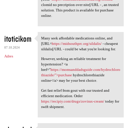
clomid no precription over nite[/URL - , an trusted
solution. This product is available for purchase
online.
itoticikom
Many seek affordable medications online, and
Many seek affordable
[URL=
https://midsouthprc.org/sildalis/
- cheapest
07.10.2024
sildalis[/URL - could be what you're looking for.
Adres
However, seeking an reliable treatment for
hypertension? <a
href="
https://momsanddadsguide.com/hydrochloro
thiazide/">purchase
hydrochlorothiazide
online</a> may be your best choice.
Get fast relief from gout with our trusted and
efficient medication. Order
https://recipiy.com/drugs/zovirax-cream/
today for
swift shipment.