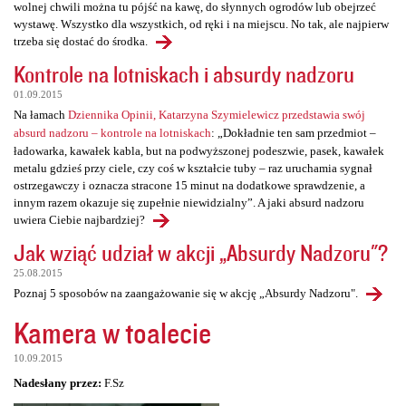
wolnej chwili można tu pójść na kawę, do słynnych ogrodów lub obejrzeć
wystawę. Wszystko dla wszystkich, od ręki i na miejscu. No tak, ale najpierw
trzeba się dostać do środka.
Kontrole na lotniskach i absurdy nadzoru
01.09.2015
Na łamach
Dziennika Opinii, Katarzyna Szymielewicz przedstawia swój
absurd nadzoru – kontrole na lotniskach
: „Dokładnie ten sam przedmiot –
ładowarka, kawałek kabla, but na podwyższonej podeszwie, pasek, kawałek
metalu gdzieś przy ciele, czy coś w kształcie tuby – raz uruchamia sygnał
ostrzegawczy i oznacza stracone 15 minut na dodatkowe sprawdzenie, a
innym razem okazuje się zupełnie niewidzialny”. A jaki absurd nadzoru
uwiera Ciebie najbardziej?
Jak wziąć udział w akcji „Absurdy Nadzoru"?
25.08.2015
Poznaj 5 sposobów na zaangażowanie się w akcję „Absurdy Nadzoru".
Kamera w toalecie
10.09.2015
Nadesłany przez:
F.Sz