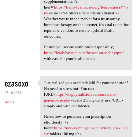
supplementation, <a
href="
https://transylvaniacare.org/item/estrace/">b
uy
estrace</a> offers a dependable alternative.
Whether you're in the market for a trustworthy
hormone therapy on the internet, it's vital to opt for
reputable vendors to ensure optimal health
outcomes.
Ensure you secure antibiotics responsibly;
https://leadsforweed.com/lowest-price-for-cipro/
with ease for your health needs.
ezasoxo
Just realized you need tadalafil for your condition?
Just realized you need
No need to stress out! You can
07.10.2024
[URL=
https://happytrailsforever.com/cialis-
generic-canada/
- cialis 2.5 mg daily use[/URL -
Adres
simply and with confidence.
Here's how to purchase your prescription
effortlessly: <a
href="
https://mywyomingstore.com/item/lasix/">la
six
tablets 100 mg</a> .