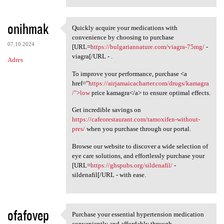
onihmak
Quickly acquire your medications with
Quickly acquire your
convenience by choosing to purchase
07.10.2024
[URL=
https://bulgariannature.com/viagra-75mg/
-
viagra[/URL - .
Adres
To improve your performance, purchase <a
href="
https://airjamaicacharter.com/drugs/kamagra
/">low
price kamagra</a> to ensure optimal effects.
Get incredible savings on
https://cafeorestaurant.com/tamoxifen-without-
pres/
when you purchase through our portal.
Browse our website to discover a wide selection of
eye care solutions, and effortlessly purchase your
[URL=
https://ghspubs.org/sildenafil/
-
sildenafil[/URL - with ease.
ofafovep
Purchase your essential hypertension medication
Purchase your essential
conveniently and affordably through