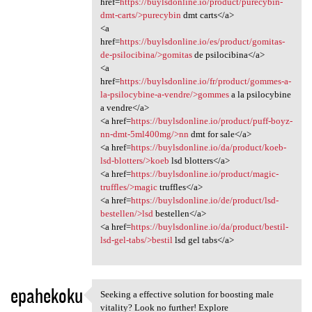
href=
https://buylsdonline.io/product/purecybin-
dmt-carts/>purecybin
dmt carts</a>
<a
href=
https://buylsdonline.io/es/product/gomitas-
de-psilocibina/>gomitas
de psilocibina</a>
<a
href=
https://buylsdonline.io/fr/product/gommes-a-
la-psilocybine-a-vendre/>gommes
a la psilocybine
a vendre</a>
<a href=
https://buylsdonline.io/product/puff-boyz-
nn-dmt-5ml400mg/>nn
dmt for sale</a>
<a href=
https://buylsdonline.io/da/product/koeb-
lsd-blotters/>koeb
lsd blotters</a>
<a href=
https://buylsdonline.io/product/magic-
truffles/>magic
truffles</a>
<a href=
https://buylsdonline.io/de/product/lsd-
bestellen/>lsd
bestellen</a>
<a href=
https://buylsdonline.io/da/product/bestil-
lsd-gel-tabs/>bestil
lsd gel tabs</a>
epahekoku
Seeking a effective solution for boosting male
Seeking a effective solution
vitality? Look no further! Explore