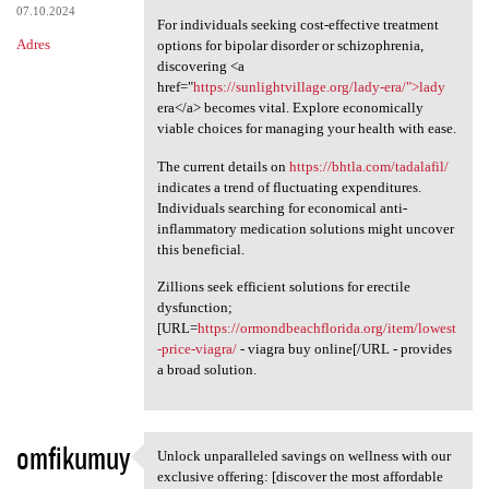
07.10.2024
For individuals seeking cost-effective treatment
Adres
options for bipolar disorder or schizophrenia,
discovering <a
href="
https://sunlightvillage.org/lady-era/">lady
era</a> becomes vital. Explore economically
viable choices for managing your health with ease.
The current details on
https://bhtla.com/tadalafil/
indicates a trend of fluctuating expenditures.
Individuals searching for economical anti-
inflammatory medication solutions might uncover
this beneficial.
Zillions seek efficient solutions for erectile
dysfunction;
[URL=
https://ormondbeachflorida.org/item/lowest
-price-viagra/
- viagra buy online[/URL - provides
a broad solution.
omfikumuy
Unlock unparalleled savings on wellness with our
Unlock unparalleled savings
exclusive offering: [discover the most affordable