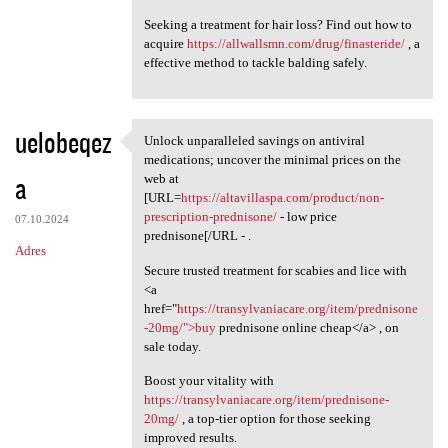
Seeking a treatment for hair loss? Find out how to
acquire
https://allwallsmn.com/drug/finasteride/
, a
effective method to tackle balding safely.
uelobeqez
Unlock unparalleled savings on antiviral
Unlock unparalleled savings
medications; uncover the minimal prices on the
a
web at
[URL=
https://altavillaspa.com/product/non-
prescription-prednisone/
- low price
07.10.2024
prednisone[/URL - .
Adres
Secure trusted treatment for scabies and lice with
<a
href="
https://transylvaniacare.org/item/prednisone
-20mg/">buy
prednisone online cheap</a> , on
sale today.
Boost your vitality with
https://transylvaniacare.org/item/prednisone-
20mg/
, a top-tier option for those seeking
improved results.