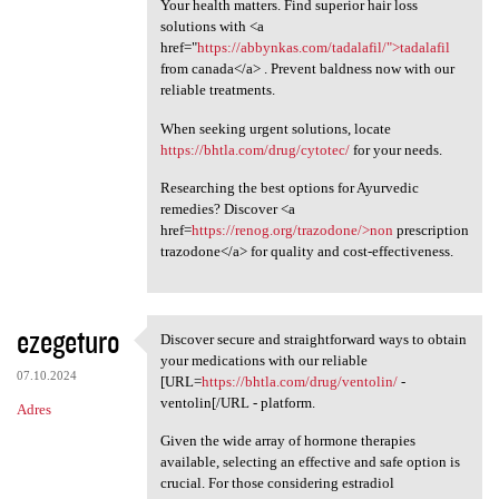
Your health matters. Find superior hair loss
solutions with <a
href="
https://abbynkas.com/tadalafil/">tadalafil
from canada</a> . Prevent baldness now with our
reliable treatments.
When seeking urgent solutions, locate
https://bhtla.com/drug/cytotec/
for your needs.
Researching the best options for Ayurvedic
remedies? Discover <a
href=
https://renog.org/trazodone/>non
prescription
trazodone</a> for quality and cost-effectiveness.
ezegeturo
Discover secure and straightforward ways to obtain
Discover secure and
your medications with our reliable
07.10.2024
[URL=
https://bhtla.com/drug/ventolin/
-
ventolin[/URL - platform.
Adres
Given the wide array of hormone therapies
available, selecting an effective and safe option is
crucial. For those considering estradiol