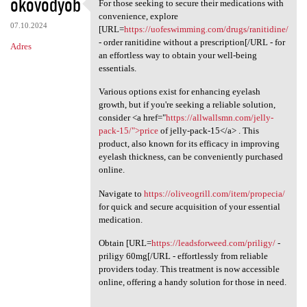
okovodyob
For those seeking to secure their medications with
For those seeking to secure
convenience, explore
07.10.2024
[URL=
https://uofeswimming.com/drugs/ranitidine/
- order ranitidine without a prescription[/URL - for
Adres
an effortless way to obtain your well-being
essentials.
Various options exist for enhancing eyelash
growth, but if you're seeking a reliable solution,
consider <a href="
https://allwallsmn.com/jelly-
pack-15/">price
of jelly-pack-15</a> . This
product, also known for its efficacy in improving
eyelash thickness, can be conveniently purchased
online.
Navigate to
https://oliveogrill.com/item/propecia/
for quick and secure acquisition of your essential
medication.
Obtain [URL=
https://leadsforweed.com/priligy/
-
priligy 60mg[/URL - effortlessly from reliable
providers today. This treatment is now accessible
online, offering a handy solution for those in need.