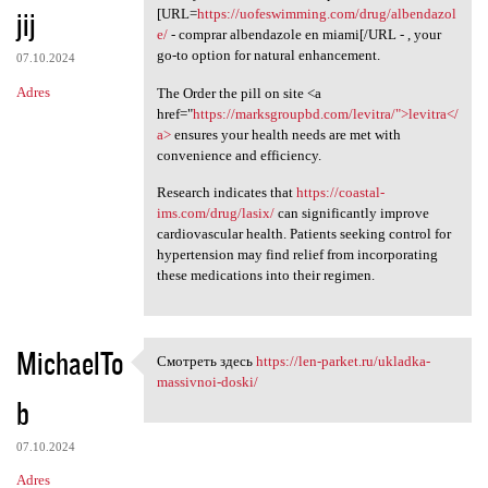
jij
[URL=
https://uofeswimming.com/drug/albendazol
e/
- comprar albendazole en miami[/URL - , your
go-to option for natural enhancement.
07.10.2024
Adres
The Order the pill on site <a
href="
https://marksgroupbd.com/levitra/">levitra</
a>
ensures your health needs are met with
convenience and efficiency.
Research indicates that
https://coastal-
ims.com/drug/lasix/
can significantly improve
cardiovascular health. Patients seeking control for
hypertension may find relief from incorporating
these medications into their regimen.
MichaelTo
Смотреть здесь
https://len-parket.ru/ukladka-
Смотреть здесь https://len
massivnoi-doski/
b
07.10.2024
Adres