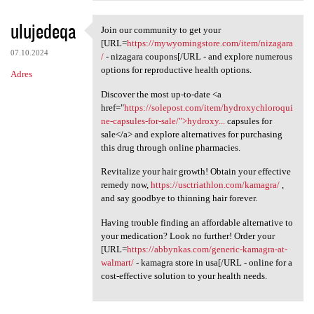
ulujedeqa
Join our community to get your
Join our community to get
[URL=
https://mywyomingstore.com/item/nizagara
07.10.2024
/
- nizagara coupons[/URL - and explore numerous
options for reproductive health options.
Adres
Discover the most up-to-date <a
href="
https://solepost.com/item/hydroxychloroqui
ne-capsules-for-sale/">hydroxy...
capsules for
sale</a> and explore alternatives for purchasing
this drug through online pharmacies.
Revitalize your hair growth! Obtain your effective
remedy now,
https://usctriathlon.com/kamagra/
,
and say goodbye to thinning hair forever.
Having trouble finding an affordable alternative to
your medication? Look no further! Order your
[URL=
https://abbynkas.com/generic-kamagra-at-
walmart/
- kamagra store in usa[/URL - online for a
cost-effective solution to your health needs.