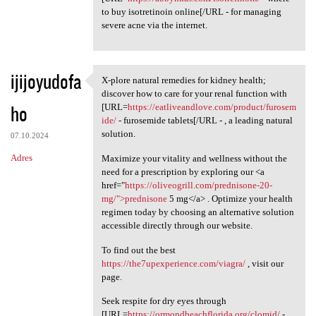
to buy isotretinoin online[/URL - for managing
severe acne via the internet.
ijijoyudofa
X-plore natural remedies for kidney health;
X-plore natural remedies for
discover how to care for your renal function with
ho
[URL=
https://eatliveandlove.com/product/furosem
ide/
- furosemide tablets[/URL - , a leading natural
solution.
07.10.2024
Adres
Maximize your vitality and wellness without the
need for a prescription by exploring our <a
href="
https://oliveogrill.com/prednisone-20-
mg/">prednisone
5 mg</a> . Optimize your health
regimen today by choosing an alternative solution
accessible directly through our website.
To find out the best
https://the7upexperience.com/viagra/
, visit our
page.
Seek respite for dry eyes through
[URL=
https://ormondbeachflorida.org/clomid/
-