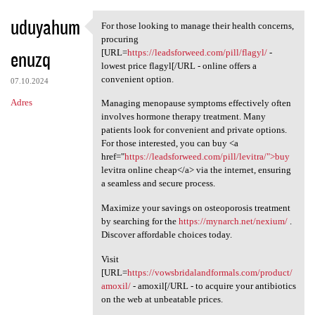
uduyahum
For those looking to manage their health concerns,
For those looking to manage
procuring
enuzq
[URL=
https://leadsforweed.com/pill/flagyl/
-
lowest price flagyl[/URL - online offers a
convenient option.
07.10.2024
Adres
Managing menopause symptoms effectively often
involves hormone therapy treatment. Many
patients look for convenient and private options.
For those interested, you can buy <a
href="
https://leadsforweed.com/pill/levitra/">buy
levitra online cheap</a> via the internet, ensuring
a seamless and secure process.
Maximize your savings on osteoporosis treatment
by searching for the
https://mynarch.net/nexium/
.
Discover affordable choices today.
Visit
[URL=
https://vowsbridalandformals.com/product/
amoxil/
- amoxil[/URL - to acquire your antibiotics
on the web at unbeatable prices.