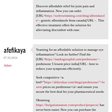
Discover affordable relief for joint pain and
inflammation. Now you can order
[URL=
https://uofeswimming.com/drug/albendazol
e/
- generic albendazole from canada[/URL - . This
effective treatment offers the solution for
alleviating discomfort with ease.
afefikaya
Yearning for an affordable solution to manage eye
Yearning for an affordable
inflammation? Look no further! Find the
07.10.2024
[URL=
https://marksgroupbd.com/prednisone/
-
prednisone 5 lowest price india[/URL - here to
Adres
reduce your symptoms efficiently.
Seek competitive <a
href="
https://abbynkas.com/drugs/prednisone/">lo
west
prices on prednisone</a> and ensure you
secure the best deal for your pharmaceutical needs.
Obtaining
https://bulgariannature.com/product/propecia/
has
never been easier. Now you can purchase the