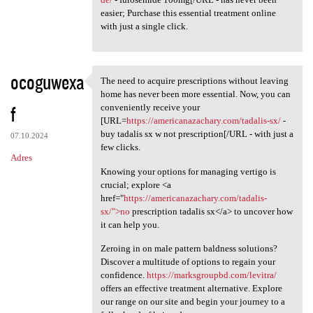
easier; Purchase this essential treatment online
with just a single click.
ocoguwexa
The need to acquire prescriptions without leaving
The need to acquire
home has never been more essential. Now, you can
f
conveniently receive your
[URL=
https://americanazachary.com/tadalis-sx/
-
buy tadalis sx w not prescription[/URL - with just a
07.10.2024
few clicks.
Adres
Knowing your options for managing vertigo is
crucial; explore <a
href="
https://americanazachary.com/tadalis-
sx/">no
prescription tadalis sx</a> to uncover how
it can help you.
Zeroing in on male pattern baldness solutions?
Discover a multitude of options to regain your
confidence.
https://marksgroupbd.com/levitra/
offers an effective treatment alternative. Explore
our range on our site and begin your journey to a