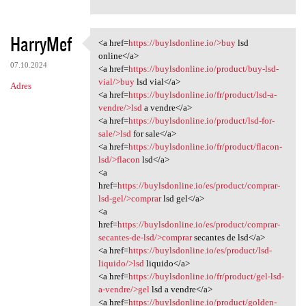
HarryMef
<a href=
https://buylsdonline.io/>buy
lsd
<a href=https://buylsdonline
online</a>
07.10.2024
<a href=
https://buylsdonline.io/product/buy-lsd-
vial/>buy
lsd vial</a>
Adres
<a href=
https://buylsdonline.io/fr/product/lsd-a-
vendre/>lsd
a vendre</a>
<a href=
https://buylsdonline.io/product/lsd-for-
sale/>lsd
for sale</a>
<a href=
https://buylsdonline.io/fr/product/flacon-
lsd/>flacon
lsd</a>
<a
href=
https://buylsdonline.io/es/product/comprar-
lsd-gel/>comprar
lsd gel</a>
<a
href=
https://buylsdonline.io/es/product/comprar-
secantes-de-lsd/>comprar
secantes de lsd</a>
<a href=
https://buylsdonline.io/es/product/lsd-
liquido/>lsd
liquido</a>
<a href=
https://buylsdonline.io/fr/product/gel-lsd-
a-vendre/>gel
lsd a vendre</a>
<a href=
https://buylsdonline.io/product/golden-