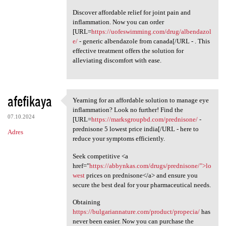
Discover affordable relief for joint pain and
inflammation. Now you can order
[URL=
https://uofeswimming.com/drug/albendazol
e/
- generic albendazole from canada[/URL - . This
effective treatment offers the solution for
alleviating discomfort with ease.
afefikaya
Yearning for an affordable solution to manage eye
Yearning for an affordable
inflammation? Look no further! Find the
07.10.2024
[URL=
https://marksgroupbd.com/prednisone/
-
prednisone 5 lowest price india[/URL - here to
Adres
reduce your symptoms efficiently.
Seek competitive <a
href="
https://abbynkas.com/drugs/prednisone/">lo
west
prices on prednisone</a> and ensure you
secure the best deal for your pharmaceutical needs.
Obtaining
https://bulgariannature.com/product/propecia/
has
never been easier. Now you can purchase the