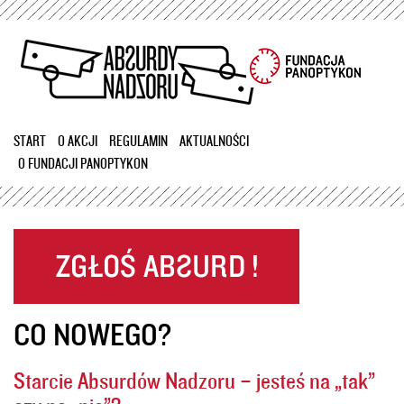
Przejdź
do
treści
START
O AKCJI
REGULAMIN
AKTUALNOŚCI
O FUNDACJI PANOPTYKON
CO NOWEGO?
Starcie Absurdów Nadzoru – jesteś na „tak”