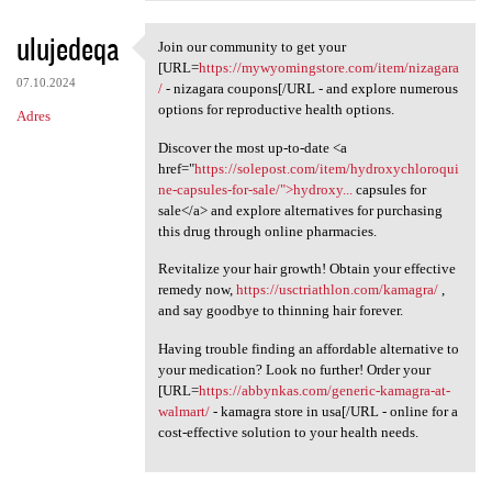
ulujedeqa
Join our community to get your
Join our community to get
[URL=
https://mywyomingstore.com/item/nizagara
07.10.2024
/
- nizagara coupons[/URL - and explore numerous
options for reproductive health options.
Adres
Discover the most up-to-date <a
href="
https://solepost.com/item/hydroxychloroqui
ne-capsules-for-sale/">hydroxy...
capsules for
sale</a> and explore alternatives for purchasing
this drug through online pharmacies.
Revitalize your hair growth! Obtain your effective
remedy now,
https://usctriathlon.com/kamagra/
,
and say goodbye to thinning hair forever.
Having trouble finding an affordable alternative to
your medication? Look no further! Order your
[URL=
https://abbynkas.com/generic-kamagra-at-
walmart/
- kamagra store in usa[/URL - online for a
cost-effective solution to your health needs.