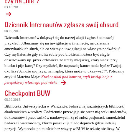
czy na „nie”?
03.10.2015
Dziennik Internautów zgłasza swój absurd
08.09.2015
Dziennik Internautów dołączył się do naszej akcji i zgłosił nam swój
przykład: „Oburzamy się na inwigilację w internecie, na działania
amerykańskich służb, ale co wiemy o inwigilacji na własnym podwórku?
Czy myślałeś, że gdy stoisz sobie pod blokiem, możesz być ciągle
obserwowany np. przez człowieka ze straży miejskiej, który siedzi przy
biurku i pije kawę? Czy myślałeś, ile naprawdę kamer może być w Twojej
okolicy? A może spojrzysz na mapkę, która może to ukazywać?”. Polecamy
artykuł Marcina Maja:
Ktoś nasikał pod kamerą, czyli inwigilacja z
perspektywy własnego podwórka
.
Checkpoint BUW
08.09.2015
Biblioteka Uniwersytecka w Warszawie. Jedna z najważniejszych bibliotek
akademickich w stolicy. Codziennie przewijają się przez nią setki studentów,
doktorantów i pracowników naukowych. Są również pasjonaci, samodzielni
badacze i warszawiacy, którzy poszukują niedostępnych gdzie indziej
pozycji. Wycieczka po mieście bez wizyty w BUW-ie też się nie liczy. W