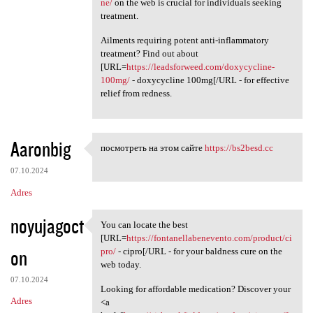
ne/
on the web is crucial for individuals seeking
treatment.
Ailments requiring potent anti-inflammatory
treatment? Find out about
[URL=
https://leadsforweed.com/doxycycline-
100mg/
- doxycycline 100mg[/URL - for effective
relief from redness.
Aaronbig
посмотреть на этом сайте
https://bs2besd.cc
посмотреть на этом сайте
07.10.2024
Adres
noyujagoct
You can locate the best
You can locate the best [URL
[URL=
https://fontanellabenevento.com/product/ci
on
pro/
- cipro[/URL - for your baldness cure on the
web today.
07.10.2024
Looking for affordable medication? Discover your
Adres
<a