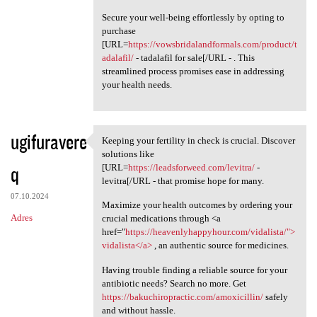
Secure your well-being effortlessly by opting to
purchase
[URL=
https://vowsbridalandformals.com/product/t
adalafil/
- tadalafil for sale[/URL - . This
streamlined process promises ease in addressing
your health needs.
ugifuravere
Keeping your fertility in check is crucial. Discover
Keeping your fertility in
solutions like
q
[URL=
https://leadsforweed.com/levitra/
-
levitra[/URL - that promise hope for many.
07.10.2024
Maximize your health outcomes by ordering your
Adres
crucial medications through <a
href="
https://heavenlyhappyhour.com/vidalista/">
vidalista</a>
, an authentic source for medicines.
Having trouble finding a reliable source for your
antibiotic needs? Search no more. Get
https://bakuchiropractic.com/amoxicillin/
safely
and without hassle.