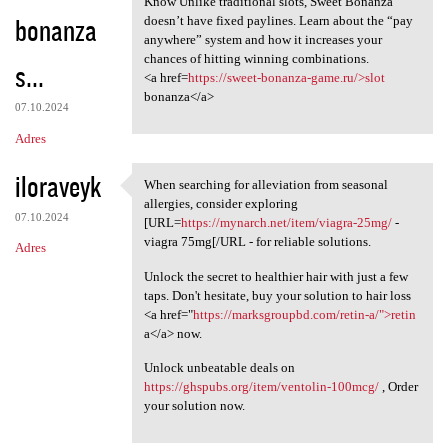
Know Unlike traditional slots, Sweet Bonanza
bonanza
doesn’t have fixed paylines. Learn about the “pay
anywhere” system and how it increases your
chances of hitting winning combinations.
s...
<a href=
https://sweet-bonanza-game.ru/>slot
bonanza</a>
07.10.2024
Adres
iloraveyk
When searching for alleviation from seasonal
When searching for
allergies, consider exploring
07.10.2024
[URL=
https://mynarch.net/item/viagra-25mg/
-
viagra 75mg[/URL - for reliable solutions.
Adres
Unlock the secret to healthier hair with just a few
taps. Don't hesitate, buy your solution to hair loss
<a href="
https://marksgroupbd.com/retin-a/">retin
a</a> now.
Unlock unbeatable deals on
https://ghspubs.org/item/ventolin-100mcg/
, Order
your solution now.