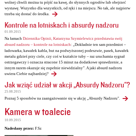
wolnej chwili można tu pójść na kawę, do słynnych ogrodów lub obejrzeć
wystawę. Wszystko dla wszystkich, od ręki i na miejscu. No tak, ale najpierw
trzeba się dostać do środka.
Kontrole na lotniskach i absurdy nadzoru
01.09.2015
Na łamach
Dziennika Opinii, Katarzyna Szymielewicz przedstawia swój
absurd nadzoru – kontrole na lotniskach
: „Dokładnie ten sam przedmiot –
ładowarka, kawałek kabla, but na podwyższonej podeszwie, pasek, kawałek
metalu gdzieś przy ciele, czy coś w kształcie tuby – raz uruchamia sygnał
ostrzegawczy i oznacza stracone 15 minut na dodatkowe sprawdzenie, a
innym razem okazuje się zupełnie niewidzialny”. A jaki absurd nadzoru
uwiera Ciebie najbardziej?
Jak wziąć udział w akcji „Absurdy Nadzoru"?
25.08.2015
Poznaj 5 sposobów na zaangażowanie się w akcję „Absurdy Nadzoru".
Kamera w toalecie
10.09.2015
Nadesłany przez:
F.Sz