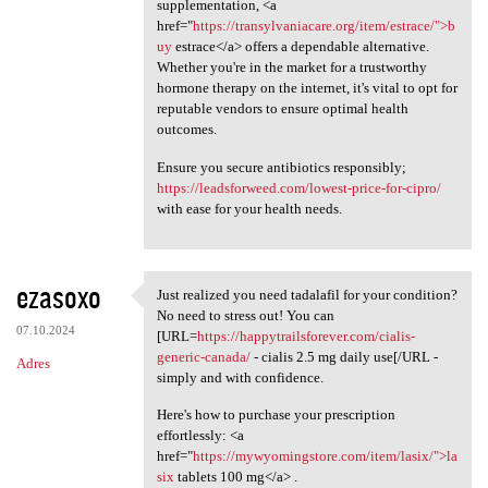
supplementation, <a
href="
https://transylvaniacare.org/item/estrace/">b
uy
estrace</a> offers a dependable alternative.
Whether you're in the market for a trustworthy
hormone therapy on the internet, it's vital to opt for
reputable vendors to ensure optimal health
outcomes.
Ensure you secure antibiotics responsibly;
https://leadsforweed.com/lowest-price-for-cipro/
with ease for your health needs.
ezasoxo
Just realized you need tadalafil for your condition?
Just realized you need
No need to stress out! You can
07.10.2024
[URL=
https://happytrailsforever.com/cialis-
generic-canada/
- cialis 2.5 mg daily use[/URL -
Adres
simply and with confidence.
Here's how to purchase your prescription
effortlessly: <a
href="
https://mywyomingstore.com/item/lasix/">la
six
tablets 100 mg</a> .