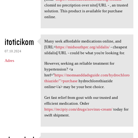
clomid no precription over nite[/URL - , an trusted
solution. This product is available for purchase
online.
itoticikom
Many seek affordable medications online, and
Many seek affordable
[URL=
https://midsouthprc.org/sildalis/
- cheapest
07.10.2024
sildalis[/URL - could be what you're looking for.
Adres
However, seeking an reliable treatment for
hypertension? <a
href="
https://momsanddadsguide.com/hydrochloro
thiazide/">purchase
hydrochlorothiazide
online</a> may be your best choice.
Get fast relief from gout with our trusted and
efficient medication. Order
https://recipiy.com/drugs/zovirax-cream/
today for
swift shipment.