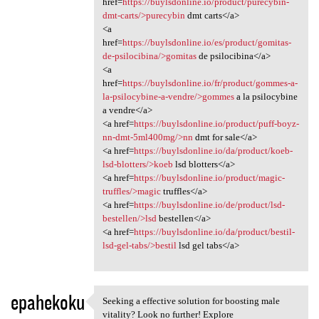
href=
https://buylsdonline.io/product/purecybin-
dmt-carts/>purecybin
dmt carts</a>
<a
href=
https://buylsdonline.io/es/product/gomitas-
de-psilocibina/>gomitas
de psilocibina</a>
<a
href=
https://buylsdonline.io/fr/product/gommes-a-
la-psilocybine-a-vendre/>gommes
a la psilocybine
a vendre</a>
<a href=
https://buylsdonline.io/product/puff-boyz-
nn-dmt-5ml400mg/>nn
dmt for sale</a>
<a href=
https://buylsdonline.io/da/product/koeb-
lsd-blotters/>koeb
lsd blotters</a>
<a href=
https://buylsdonline.io/product/magic-
truffles/>magic
truffles</a>
<a href=
https://buylsdonline.io/de/product/lsd-
bestellen/>lsd
bestellen</a>
<a href=
https://buylsdonline.io/da/product/bestil-
lsd-gel-tabs/>bestil
lsd gel tabs</a>
epahekoku
Seeking a effective solution for boosting male
Seeking a effective solution
vitality? Look no further! Explore