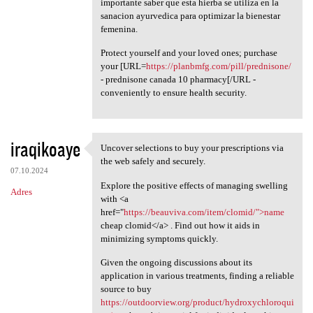
importante saber que esta hierba se utiliza en la
sanacion ayurvedica para optimizar la bienestar
femenina.
Protect yourself and your loved ones; purchase
your [URL=
https://planbmfg.com/pill/prednisone/
- prednisone canada 10 pharmacy[/URL -
conveniently to ensure health security.
iraqikoaye
Uncover selections to buy your prescriptions via
Uncover selections to buy
the web safely and securely.
07.10.2024
Explore the positive effects of managing swelling
Adres
with <a
href="
https://beauviva.com/item/clomid/">name
cheap clomid</a> . Find out how it aids in
minimizing symptoms quickly.
Given the ongoing discussions about its
application in various treatments, finding a reliable
source to buy
https://outdoorview.org/product/hydroxychloroqui