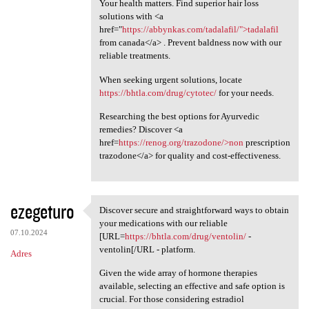
Your health matters. Find superior hair loss
solutions with <a
href="
https://abbynkas.com/tadalafil/">tadalafil
from canada</a> . Prevent baldness now with our
reliable treatments.
When seeking urgent solutions, locate
https://bhtla.com/drug/cytotec/
for your needs.
Researching the best options for Ayurvedic
remedies? Discover <a
href=
https://renog.org/trazodone/>non
prescription
trazodone</a> for quality and cost-effectiveness.
ezegeturo
Discover secure and straightforward ways to obtain
Discover secure and
your medications with our reliable
07.10.2024
[URL=
https://bhtla.com/drug/ventolin/
-
ventolin[/URL - platform.
Adres
Given the wide array of hormone therapies
available, selecting an effective and safe option is
crucial. For those considering estradiol