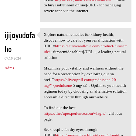
to buy isotretinoin online[/URL - for managing
severe acne via the internet.
ijijoyudofa
X-plore natural remedies for kidney health;
X-plore natural remedies for
discover how to care for your renal function with
ho
[URL=
https://eatliveandlove.com/product/furosem
ide/
- furosemide tablets[/URL - , a leading natural
solution.
07.10.2024
Adres
Maximize your vitality and wellness without the
need for a prescription by exploring our <a
href="
https://oliveogrill.com/prednisone-20-
mg/">prednisone
5 mg</a> . Optimize your health
regimen today by choosing an alternative solution
accessible directly through our website.
To find out the best
https://the7upexperience.com/viagra/
, visit our
page.
Seek respite for dry eyes through
[URL=
https://ormondbeachflorida.org/clomid/
-