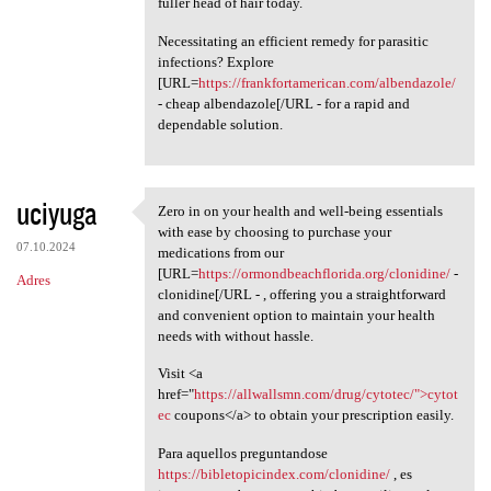
fuller head of hair today.
Necessitating an efficient remedy for parasitic
infections? Explore
[URL=
https://frankfortamerican.com/albendazole/
- cheap albendazole[/URL - for a rapid and
dependable solution.
uciyuga
Zero in on your health and well-being essentials
Zero in on your health and
with ease by choosing to purchase your
07.10.2024
medications from our
[URL=
https://ormondbeachflorida.org/clonidine/
-
Adres
clonidine[/URL - , offering you a straightforward
and convenient option to maintain your health
needs with without hassle.
Visit <a
href="
https://allwallsmn.com/drug/cytotec/">cytot
ec
coupons</a> to obtain your prescription easily.
Para aquellos preguntandose
https://bibletopicindex.com/clonidine/
, es