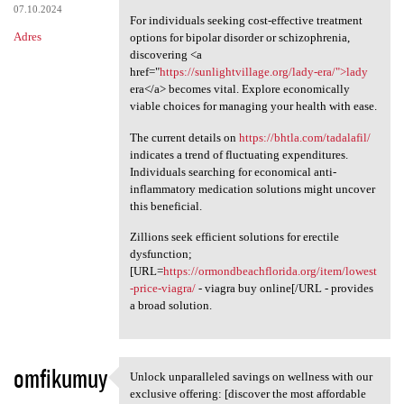
07.10.2024
For individuals seeking cost-effective treatment
Adres
options for bipolar disorder or schizophrenia,
discovering <a
href="
https://sunlightvillage.org/lady-era/">lady
era</a> becomes vital. Explore economically
viable choices for managing your health with ease.
The current details on
https://bhtla.com/tadalafil/
indicates a trend of fluctuating expenditures.
Individuals searching for economical anti-
inflammatory medication solutions might uncover
this beneficial.
Zillions seek efficient solutions for erectile
dysfunction;
[URL=
https://ormondbeachflorida.org/item/lowest
-price-viagra/
- viagra buy online[/URL - provides
a broad solution.
omfikumuy
Unlock unparalleled savings on wellness with our
Unlock unparalleled savings
exclusive offering: [discover the most affordable