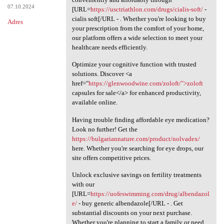
07.10.2024
[URL=
https://usctriathlon.com/drugs/cialis-soft/
-
cialis soft[/URL - . Whether you're looking to buy
Adres
your prescription from the comfort of your home,
our platform offers a wide selection to meet your
healthcare needs efficiently.
Optimize your cognitive function with trusted
solutions. Discover <a
href="
https://glenwoodwine.com/zoloft/">zoloft
capsules for sale</a> for enhanced productivity,
available online.
Having trouble finding affordable eye medication?
Look no further! Get the
https://bulgariannature.com/product/nolvadex/
here. Whether you're searching for eye drops, our
site offers competitive prices.
Unlock exclusive savings on fertility treatments
with our
[URL=
https://uofeswimming.com/drug/albendazol
e/
- buy generic albendazole[/URL - . Get
substantial discounts on your next purchase.
Whether you're planning to start a family or need