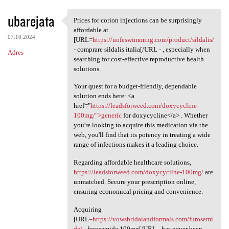
ubarejata
Prices for corion injections can be surprisingly
Prices for corion injections
affordable at
07.10.2024
[URL=
https://uofeswimming.com/product/sildalis/
- comprare sildalis italia[/URL - , especially when
Adres
searching for cost-effective reproductive health
solutions.
Your quest for a budget-friendly, dependable
solution ends here: <a
href="
https://leadsforweed.com/doxycycline-
100mg/">generic
for doxycycline</a> . Whether
you're looking to acquire this medication via the
web, you'll find that its potency in treating a wide
range of infections makes it a leading choice.
Regarding affordable healthcare solutions,
https://leadsforweed.com/doxycycline-100mg/
are
unmatched. Secure your prescription online,
ensuring economical pricing and convenience.
Acquiring
[URL=
https://vowsbridalandformals.com/furosemi
de/
- furosemide 100mg[/URL - has never been