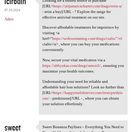
icirodin
Looking for a trusted source to purchase
Looking for a trusted source
o
[URL=
https://airjamaicacharter.com/drugs/retin-a/
07.10.2024
m
- retin a buy[/URL - ? Explore the range for
effective antiviral treatment on our site.
Adres
e
Discover affordable treatments for impotence by
n
visiting <a
t
href="
https://uofeswimming.com/drugs/cialis/">el
cialis</a> , where you can buy your medications
a
conveniently.
r
Now, secure your vital medication via a
z
https://abbynkas.com/drugs/amoxil/
, ensuring you
e
maximize your health outcomes.
Understanding your need for reliable and
affordable hair loss solutions? Look no further than
[URL=
https://happytrailsforever.com/item/prednis
one/
- prednisone[/URL - , where you can obtain
your solution effortlessly.
sweet
Sweet Bonanza Paylines – Everything You Need to
Sweet Bonanza Paylines –