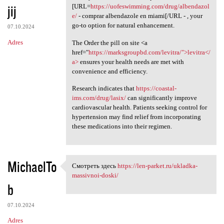
jij
[URL=
https://uofeswimming.com/drug/albendazol
e/
- comprar albendazole en miami[/URL - , your
go-to option for natural enhancement.
07.10.2024
Adres
The Order the pill on site <a
href="
https://marksgroupbd.com/levitra/">levitra</
a>
ensures your health needs are met with
convenience and efficiency.
Research indicates that
https://coastal-
ims.com/drug/lasix/
can significantly improve
cardiovascular health. Patients seeking control for
hypertension may find relief from incorporating
these medications into their regimen.
MichaelTo
Смотреть здесь
https://len-parket.ru/ukladka-
Смотреть здесь https://len
massivnoi-doski/
b
07.10.2024
Adres