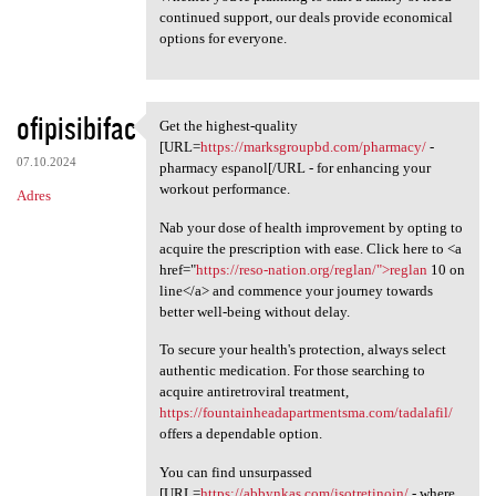
continued support, our deals provide economical
options for everyone.
ofipisibifac
Get the highest-quality
Get the highest-quality [URL
[URL=
https://marksgroupbd.com/pharmacy/
-
07.10.2024
pharmacy espanol[/URL - for enhancing your
workout performance.
Adres
Nab your dose of health improvement by opting to
acquire the prescription with ease. Click here to <a
href="
https://reso-nation.org/reglan/">reglan
10 on
line</a> and commence your journey towards
better well-being without delay.
To secure your health's protection, always select
authentic medication. For those searching to
acquire antiretroviral treatment,
https://fountainheadapartmentsma.com/tadalafil/
offers a dependable option.
You can find unsurpassed
[URL=
https://abbynkas.com/isotretinoin/
- where