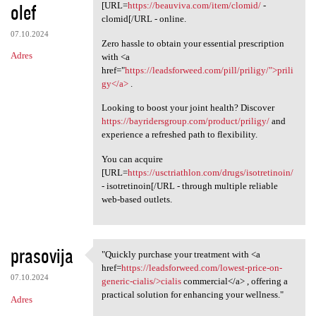
olef
[URL=
https://beauviva.com/item/clomid/
-
clomid[/URL - online.
07.10.2024
Zero hassle to obtain your essential prescription
Adres
with <a
href="
https://leadsforweed.com/pill/priligy/">prili
gy</a>
.
Looking to boost your joint health? Discover
https://bayridersgroup.com/product/priligy/
and
experience a refreshed path to flexibility.
You can acquire
[URL=
https://usctriathlon.com/drugs/isotretinoin/
- isotretinoin[/URL - through multiple reliable
web-based outlets.
prasovija
"Quickly purchase your treatment with <a
"Quickly purchase your
href=
https://leadsforweed.com/lowest-price-on-
07.10.2024
generic-cialis/>cialis
commercial</a> , offering a
practical solution for enhancing your wellness."
Adres