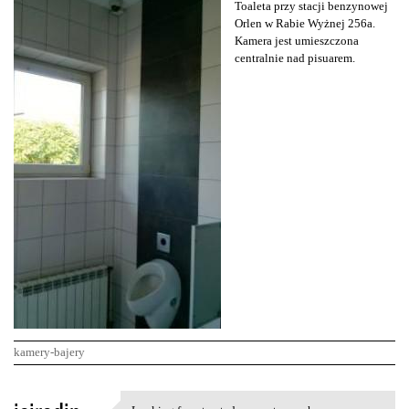
Toaleta przy stacji benzynowej
Orlen w Rabie Wyżnej 256a.
Kamera jest umieszczona
centralnie nad pisuarem.
kamery-bajery
K