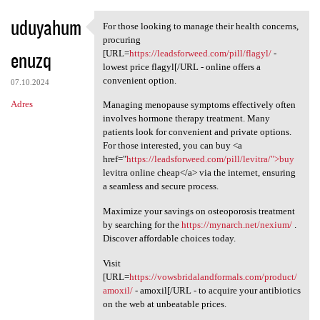
uduyahum
For those looking to manage their health concerns,
For those looking to manage
procuring
enuzq
[URL=
https://leadsforweed.com/pill/flagyl/
-
lowest price flagyl[/URL - online offers a
convenient option.
07.10.2024
Adres
Managing menopause symptoms effectively often
involves hormone therapy treatment. Many
patients look for convenient and private options.
For those interested, you can buy <a
href="
https://leadsforweed.com/pill/levitra/">buy
levitra online cheap</a> via the internet, ensuring
a seamless and secure process.
Maximize your savings on osteoporosis treatment
by searching for the
https://mynarch.net/nexium/
.
Discover affordable choices today.
Visit
[URL=
https://vowsbridalandformals.com/product/
amoxil/
- amoxil[/URL - to acquire your antibiotics
on the web at unbeatable prices.