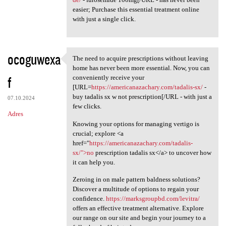
easier; Purchase this essential treatment online
with just a single click.
ocoguwexa
The need to acquire prescriptions without leaving
The need to acquire
home has never been more essential. Now, you can
f
conveniently receive your
[URL=
https://americanazachary.com/tadalis-sx/
-
buy tadalis sx w not prescription[/URL - with just a
07.10.2024
few clicks.
Adres
Knowing your options for managing vertigo is
crucial; explore <a
href="
https://americanazachary.com/tadalis-
sx/">no
prescription tadalis sx</a> to uncover how
it can help you.
Zeroing in on male pattern baldness solutions?
Discover a multitude of options to regain your
confidence.
https://marksgroupbd.com/levitra/
offers an effective treatment alternative. Explore
our range on our site and begin your journey to a