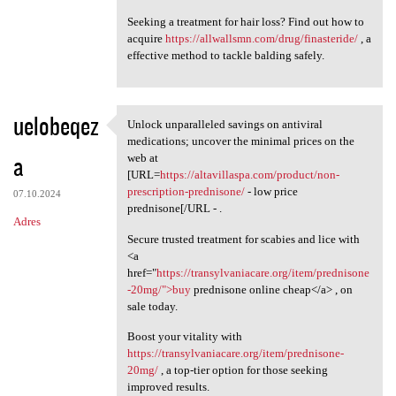
Seeking a treatment for hair loss? Find out how to
acquire
https://allwallsmn.com/drug/finasteride/
, a
effective method to tackle balding safely.
uelobeqez
Unlock unparalleled savings on antiviral
Unlock unparalleled savings
medications; uncover the minimal prices on the
a
web at
[URL=
https://altavillaspa.com/product/non-
prescription-prednisone/
- low price
07.10.2024
prednisone[/URL - .
Adres
Secure trusted treatment for scabies and lice with
<a
href="
https://transylvaniacare.org/item/prednisone
-20mg/">buy
prednisone online cheap</a> , on
sale today.
Boost your vitality with
https://transylvaniacare.org/item/prednisone-
20mg/
, a top-tier option for those seeking
improved results.