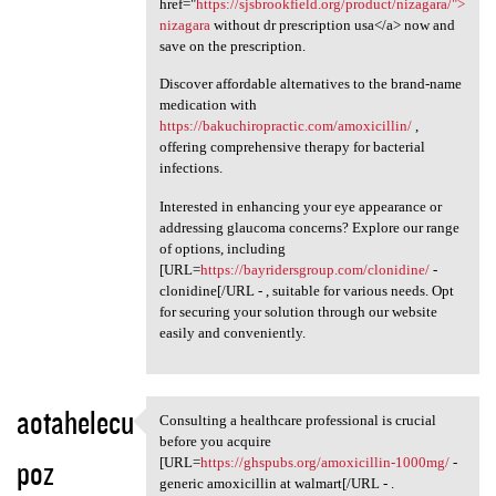
href="
https://sjsbrookfield.org/product/nizagara/">
nizagara
without dr prescription usa</a> now and
save on the prescription.
Discover affordable alternatives to the brand-name
medication with
https://bakuchiropractic.com/amoxicillin/
,
offering comprehensive therapy for bacterial
infections.
Interested in enhancing your eye appearance or
addressing glaucoma concerns? Explore our range
of options, including
[URL=
https://bayridersgroup.com/clonidine/
-
clonidine[/URL - , suitable for various needs. Opt
for securing your solution through our website
easily and conveniently.
aotahelecu
Consulting a healthcare professional is crucial
Consulting a healthcare
before you acquire
poz
[URL=
https://ghspubs.org/amoxicillin-1000mg/
-
generic amoxicillin at walmart[/URL - .