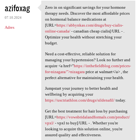
azifoxag
Zero in on significant savings for your hormone
Zero in on significant
therapy needs. Discover the most affordable prices
07.10.2024
on hormonal balance medications at
[URL=
https://abbynkas.com/drugs/buy-cialis-
Adres
online-canada/
- canadian cheap cialis[/URL - .
Optimize your health without stretching your
budget.
Need a cost-effective, reliable solution for
managing your hypertension? Look no further and
acquire <a href="
https://inthefieldblog.com/prices-
for-nizagara/">nizagara
price at walmart</a> , the
perfect alternative for maintaining your health.
Jumpstart your journey to better health and
wellbeing by acquiring your
https://usctriathlon.com/drugs/sildenafil/
today.
Get the best treatment for hair loss by purchasing
[URL=
https://vowsbridalandformals.com/product/
vpxl/
- vpxl to buy[/URL - . Whether you're
looking to acquire this solution online, you're
assured quality and effectiveness.