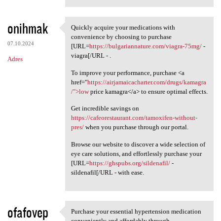
onihmak
Quickly acquire your medications with
Quickly acquire your
convenience by choosing to purchase
07.10.2024
[URL=
https://bulgariannature.com/viagra-75mg/
-
viagra[/URL - .
Adres
To improve your performance, purchase <a
href="
https://airjamaicacharter.com/drugs/kamagra
/">low
price kamagra</a> to ensure optimal effects.
Get incredible savings on
https://cafeorestaurant.com/tamoxifen-without-
pres/
when you purchase through our portal.
Browse our website to discover a wide selection of
eye care solutions, and effortlessly purchase your
[URL=
https://ghspubs.org/sildenafil/
-
sildenafil[/URL - with ease.
ofafovep
Purchase your essential hypertension medication
Purchase your essential
conveniently and affordably through