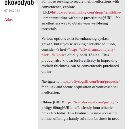
okovodyob
For those seeking to secure their medications with
For those seeking to secure
convenience, explore
07.10.2024
[URL=
https://uofeswimming.com/drugs/ranitidine/
- order ranitidine without a prescription[/URL - for
Adres
an effortless way to obtain your well-being
essentials.
Various options exist for enhancing eyelash
growth, but if you're seeking a reliable solution,
consider <a href="
https://allwallsmn.com/jelly-
pack-15/">price
of jelly-pack-15</a> . This
product, also known for its efficacy in improving
eyelash thickness, can be conveniently purchased
online.
Navigate to
https://oliveogrill.com/item/propecia/
for quick and secure acquisition of your essential
medication.
Obtain [URL=
https://leadsforweed.com/priligy/
-
priligy 60mg[/URL - effortlessly from reliable
providers today. This treatment is now accessible
online, offering a handy solution for those in need.