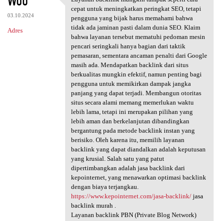
Woo
Layanan backlink mungkin
o
cepat untuk meningkatkan peringkat SEO, tetapi
03.10.2024
m
pengguna yang bijak harus memahami bahwa
tidak ada jaminan pasti dalam dunia SEO. Klaim
Adres
e
bahwa layanan tersebut mematuhi pedoman mesin
n
pencari seringkali hanya bagian dari taktik
pemasaran, sementara ancaman penalti dari Google
t
masih ada. Mendapatkan backlink dari situs
a
berkualitas mungkin efektif, namun penting bagi
pengguna untuk memikirkan dampak jangka
r
panjang yang dapat terjadi. Membangun otoritas
z
situs secara alami memang memerlukan waktu
lebih lama, tetapi ini merupakan pilihan yang
e
lebih aman dan berkelanjutan dibandingkan
bergantung pada metode backlink instan yang
berisiko. Oleh karena itu, memilih layanan
backlink yang dapat diandalkan adalah keputusan
yang krusial. Salah satu yang patut
dipertimbangkan adalah jasa backlink dari
kepointernet, yang menawarkan optimasi backlink
dengan biaya terjangkau.
https://www.kepointernet.com/jasa-backlink/
jasa
backlink murah .
Layanan backlink PBN (Private Blog Network)