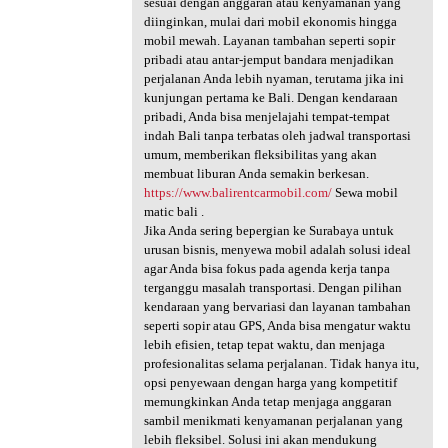
sesuai dengan anggaran atau kenyamanan yang
diinginkan, mulai dari mobil ekonomis hingga
mobil mewah. Layanan tambahan seperti sopir
pribadi atau antar-jemput bandara menjadikan
perjalanan Anda lebih nyaman, terutama jika ini
kunjungan pertama ke Bali. Dengan kendaraan
pribadi, Anda bisa menjelajahi tempat-tempat
indah Bali tanpa terbatas oleh jadwal transportasi
umum, memberikan fleksibilitas yang akan
membuat liburan Anda semakin berkesan.
https://www.balirentcarmobil.com/
Sewa mobil
matic bali .
Jika Anda sering bepergian ke Surabaya untuk
urusan bisnis, menyewa mobil adalah solusi ideal
agar Anda bisa fokus pada agenda kerja tanpa
terganggu masalah transportasi. Dengan pilihan
kendaraan yang bervariasi dan layanan tambahan
seperti sopir atau GPS, Anda bisa mengatur waktu
lebih efisien, tetap tepat waktu, dan menjaga
profesionalitas selama perjalanan. Tidak hanya itu,
opsi penyewaan dengan harga yang kompetitif
memungkinkan Anda tetap menjaga anggaran
sambil menikmati kenyamanan perjalanan yang
lebih fleksibel. Solusi ini akan mendukung