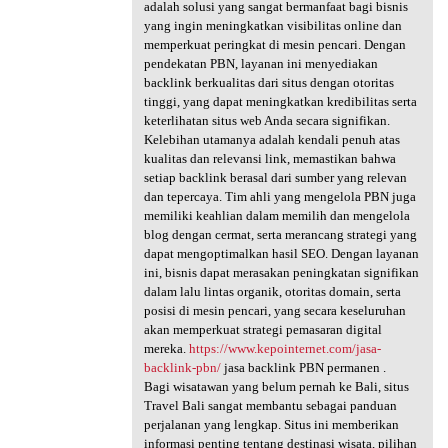
adalah solusi yang sangat bermanfaat bagi bisnis
yang ingin meningkatkan visibilitas online dan
memperkuat peringkat di mesin pencari. Dengan
pendekatan PBN, layanan ini menyediakan
backlink berkualitas dari situs dengan otoritas
tinggi, yang dapat meningkatkan kredibilitas serta
keterlihatan situs web Anda secara signifikan.
Kelebihan utamanya adalah kendali penuh atas
kualitas dan relevansi link, memastikan bahwa
setiap backlink berasal dari sumber yang relevan
dan tepercaya. Tim ahli yang mengelola PBN juga
memiliki keahlian dalam memilih dan mengelola
blog dengan cermat, serta merancang strategi yang
dapat mengoptimalkan hasil SEO. Dengan layanan
ini, bisnis dapat merasakan peningkatan signifikan
dalam lalu lintas organik, otoritas domain, serta
posisi di mesin pencari, yang secara keseluruhan
akan memperkuat strategi pemasaran digital
mereka.
https://www.kepointernet.com/jasa-
backlink-pbn/
jasa backlink PBN permanen .
Bagi wisatawan yang belum pernah ke Bali, situs
Travel Bali sangat membantu sebagai panduan
perjalanan yang lengkap. Situs ini memberikan
informasi penting tentang destinasi wisata, pilihan