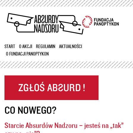
Przejdź
do
treści
START
O AKCJI
REGULAMIN
AKTUALNOŚCI
O FUNDACJI PANOPTYKON
CO NOWEGO?
Starcie Absurdów Nadzoru – jesteś na „tak”