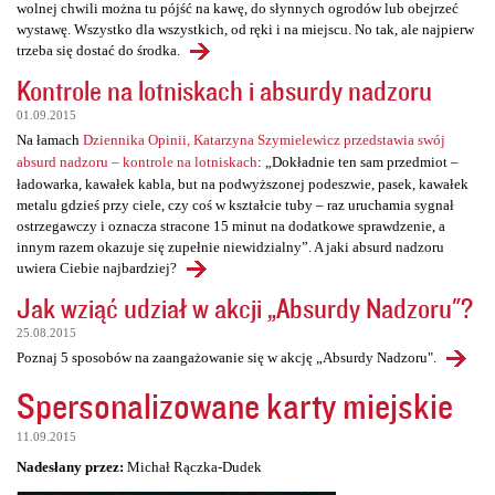
wolnej chwili można tu pójść na kawę, do słynnych ogrodów lub obejrzeć
wystawę. Wszystko dla wszystkich, od ręki i na miejscu. No tak, ale najpierw
trzeba się dostać do środka.
Kontrole na lotniskach i absurdy nadzoru
01.09.2015
Na łamach
Dziennika Opinii, Katarzyna Szymielewicz przedstawia swój
absurd nadzoru – kontrole na lotniskach
: „Dokładnie ten sam przedmiot –
ładowarka, kawałek kabla, but na podwyższonej podeszwie, pasek, kawałek
metalu gdzieś przy ciele, czy coś w kształcie tuby – raz uruchamia sygnał
ostrzegawczy i oznacza stracone 15 minut na dodatkowe sprawdzenie, a
innym razem okazuje się zupełnie niewidzialny”. A jaki absurd nadzoru
uwiera Ciebie najbardziej?
Jak wziąć udział w akcji „Absurdy Nadzoru"?
25.08.2015
Poznaj 5 sposobów na zaangażowanie się w akcję „Absurdy Nadzoru".
Spersonalizowane karty miejskie
11.09.2015
Nadesłany przez:
Michał Rączka-Dudek