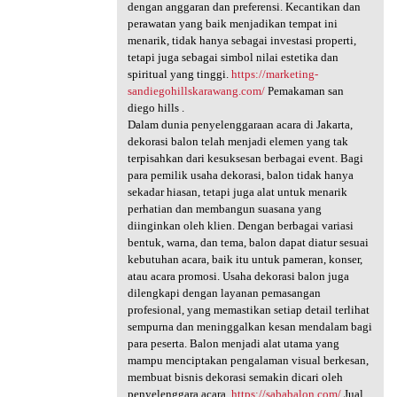
dengan anggaran dan preferensi. Kecantikan dan
perawatan yang baik menjadikan tempat ini
menarik, tidak hanya sebagai investasi properti,
tetapi juga sebagai simbol nilai estetika dan
spiritual yang tinggi.
https://marketing-
sandiegohillskarawang.com/
Pemakaman san
diego hills .
Dalam dunia penyelenggaraan acara di Jakarta,
dekorasi balon telah menjadi elemen yang tak
terpisahkan dari kesuksesan berbagai event. Bagi
para pemilik usaha dekorasi, balon tidak hanya
sekadar hiasan, tetapi juga alat untuk menarik
perhatian dan membangun suasana yang
diinginkan oleh klien. Dengan berbagai variasi
bentuk, warna, dan tema, balon dapat diatur sesuai
kebutuhan acara, baik itu untuk pameran, konser,
atau acara promosi. Usaha dekorasi balon juga
dilengkapi dengan layanan pemasangan
profesional, yang memastikan setiap detail terlihat
sempurna dan meninggalkan kesan mendalam bagi
para peserta. Balon menjadi alat utama yang
mampu menciptakan pengalaman visual berkesan,
membuat bisnis dekorasi semakin dicari oleh
penyelenggara acara.
https://sababalon.com/
Jual