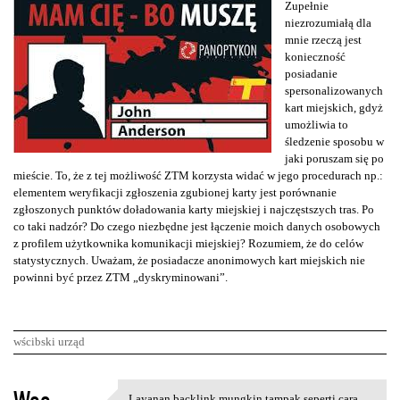
Zupełnie
niezrozumiałą dla
mnie rzeczą jest
konieczność
posiadanie
spersonalizowanych
kart miejskich, gdyż
umożliwia to
śledzenie sposobu w
jaki poruszam się po
mieście. To, że z tej możliwość ZTM korzysta widać w jego procedurach np.:
elementem weryfikacji zgłoszenia zgubionej karty jest porównanie
zgłoszonych punktów doładowania karty miejskiej i najczęstszych tras. Po
co taki nadzór? Do czego niezbędne jest łączenie moich danych osobowych
z profilem użytkownika komunikacji miejskiej? Rozumiem, że do celów
statystycznych. Uważam, że posiadacze anonimowych kart miejskich nie
powinni być przez ZTM „dyskryminowani”.
wścibski urząd
K
Layanan backlink mungkin tampak seperti cara