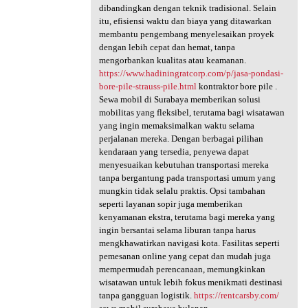
dibandingkan dengan teknik tradisional. Selain
itu, efisiensi waktu dan biaya yang ditawarkan
membantu pengembang menyelesaikan proyek
dengan lebih cepat dan hemat, tanpa
mengorbankan kualitas atau keamanan.
https://www.hadiningratcorp.com/p/jasa-pondasi-
bore-pile-strauss-pile.html
kontraktor bore pile .
Sewa mobil di Surabaya memberikan solusi
mobilitas yang fleksibel, terutama bagi wisatawan
yang ingin memaksimalkan waktu selama
perjalanan mereka. Dengan berbagai pilihan
kendaraan yang tersedia, penyewa dapat
menyesuaikan kebutuhan transportasi mereka
tanpa bergantung pada transportasi umum yang
mungkin tidak selalu praktis. Opsi tambahan
seperti layanan sopir juga memberikan
kenyamanan ekstra, terutama bagi mereka yang
ingin bersantai selama liburan tanpa harus
mengkhawatirkan navigasi kota. Fasilitas seperti
pemesanan online yang cepat dan mudah juga
mempermudah perencanaan, memungkinkan
wisatawan untuk lebih fokus menikmati destinasi
tanpa gangguan logistik.
https://rentcarsby.com/