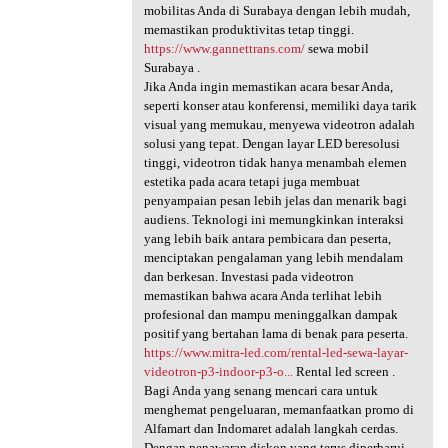
mobilitas Anda di Surabaya dengan lebih mudah,
memastikan produktivitas tetap tinggi.
https://www.gannettrans.com/
sewa mobil
Surabaya .
Jika Anda ingin memastikan acara besar Anda,
seperti konser atau konferensi, memiliki daya tarik
visual yang memukau, menyewa videotron adalah
solusi yang tepat. Dengan layar LED beresolusi
tinggi, videotron tidak hanya menambah elemen
estetika pada acara tetapi juga membuat
penyampaian pesan lebih jelas dan menarik bagi
audiens. Teknologi ini memungkinkan interaksi
yang lebih baik antara pembicara dan peserta,
menciptakan pengalaman yang lebih mendalam
dan berkesan. Investasi pada videotron
memastikan bahwa acara Anda terlihat lebih
profesional dan mampu meninggalkan dampak
positif yang bertahan lama di benak para peserta.
https://www.mitra-led.com/rental-led-sewa-layar-
videotron-p3-indoor-p3-o...
Rental led screen .
Bagi Anda yang senang mencari cara untuk
menghemat pengeluaran, memanfaatkan promo di
Alfamart dan Indomaret adalah langkah cerdas.
Dengan penawaran diskon yang terus diperbarui,