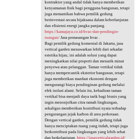
kontraktor yang andal tidak hanya memberikan
kenyamanan fisik bagi pengguna bangunan, tetapi
juga memastikan bahwa pemilik gedung
berinvestasi secara bijaksana dalam keberlanjutan
dan efisiensi energi jangka panjang.
https://kamajaya.co.id/hvac-dan-pendingin-
ruangan/
Jasa pemasangan hvac .
Bagi pemilik gedung komersial di Jakarta, jasa
vertical garden menawarkan lebih dari sekadar
estetika hijau; ini adalah solusi yang dapat
meningkatkan nilai properti dan menarik minat
penyewa atau pelanggan. Taman vertikal tidak
hanya mempercantik eksterior bangunan, tetapi
juga memberikan manfaat ekonomi dengan
mengurangi biaya pendinginan gedung melalui
efek isolasi alami. Selain itu, kehadiran taman
vertikal bisa menjadi daya tarik bagi bisnis yang
ingin menonjolkan citra ramah lingkungan,
sekaligus memberikan kontribusi nyata terhadap
pengurangan jejak karbon di area perkotaan.
Dengan vertical garden, pemilik gedung tidak
hanya menciptakan ruang yang indah, tetapi juga
berkontribusi pada lingkungan yang lebih sehat
dan berkelanjutan.
https://jasaverticalgarden.id/