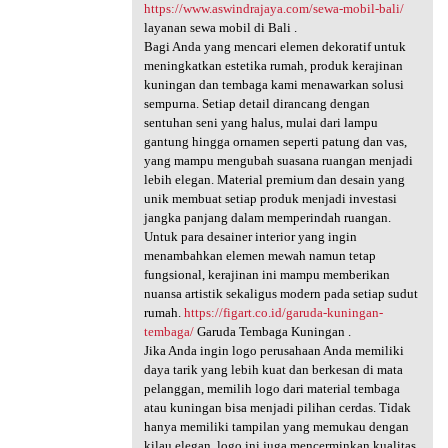
https://www.aswindrajaya.com/sewa-mobil-bali/
layanan sewa mobil di Bali .
Bagi Anda yang mencari elemen dekoratif untuk
meningkatkan estetika rumah, produk kerajinan
kuningan dan tembaga kami menawarkan solusi
sempurna. Setiap detail dirancang dengan
sentuhan seni yang halus, mulai dari lampu
gantung hingga ornamen seperti patung dan vas,
yang mampu mengubah suasana ruangan menjadi
lebih elegan. Material premium dan desain yang
unik membuat setiap produk menjadi investasi
jangka panjang dalam memperindah ruangan.
Untuk para desainer interior yang ingin
menambahkan elemen mewah namun tetap
fungsional, kerajinan ini mampu memberikan
nuansa artistik sekaligus modern pada setiap sudut
rumah.
https://figart.co.id/garuda-kuningan-
tembaga/
Garuda Tembaga Kuningan .
Jika Anda ingin logo perusahaan Anda memiliki
daya tarik yang lebih kuat dan berkesan di mata
pelanggan, memilih logo dari material tembaga
atau kuningan bisa menjadi pilihan cerdas. Tidak
hanya memiliki tampilan yang memukau dengan
kilau elegan, logo ini juga mencerminkan kualitas