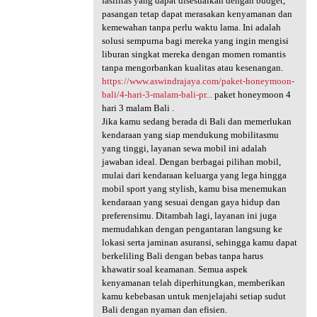
fasilitas yang dapat disesuaikan dengan budget,
pasangan tetap dapat merasakan kenyamanan dan
kemewahan tanpa perlu waktu lama. Ini adalah
solusi sempurna bagi mereka yang ingin mengisi
liburan singkat mereka dengan momen romantis
tanpa mengorbankan kualitas atau kesenangan.
https://www.aswindrajaya.com/paket-honeymoon-
bali/4-hari-3-malam-bali-pr...
paket honeymoon 4
hari 3 malam Bali .
Jika kamu sedang berada di Bali dan memerlukan
kendaraan yang siap mendukung mobilitasmu
yang tinggi, layanan sewa mobil ini adalah
jawaban ideal. Dengan berbagai pilihan mobil,
mulai dari kendaraan keluarga yang lega hingga
mobil sport yang stylish, kamu bisa menemukan
kendaraan yang sesuai dengan gaya hidup dan
preferensimu. Ditambah lagi, layanan ini juga
memudahkan dengan pengantaran langsung ke
lokasi serta jaminan asuransi, sehingga kamu dapat
berkeliling Bali dengan bebas tanpa harus
khawatir soal keamanan. Semua aspek
kenyamanan telah diperhitungkan, memberikan
kamu kebebasan untuk menjelajahi setiap sudut
Bali dengan nyaman dan efisien.