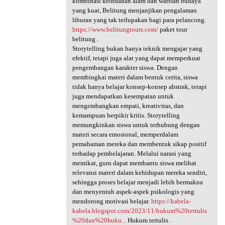
kombinasi keindahan alam dan warisan budaya
yang kuat, Belitung menjanjikan pengalaman
liburan yang tak terlupakan bagi para pelancong.
https://www.belitungtours.com/
paket tour
belitung .
Storytelling bukan hanya teknik mengajar yang
efektif, tetapi juga alat yang dapat memperkuat
pengembangan karakter siswa. Dengan
membingkai materi dalam bentuk cerita, siswa
tidak hanya belajar konsep-konsep abstrak, tetapi
juga mendapatkan kesempatan untuk
mengembangkan empati, kreativitas, dan
kemampuan berpikir kritis. Storytelling
memungkinkan siswa untuk terhubung dengan
materi secara emosional, memperdalam
pemahaman mereka dan membentuk sikap positif
terhadap pembelajaran. Melalui narasi yang
memikat, guru dapat membantu siswa melihat
relevansi materi dalam kehidupan mereka sendiri,
sehingga proses belajar menjadi lebih bermakna
dan menyentuh aspek-aspek psikologis yang
mendorong motivasi belajar.
https://kabela-
kabela.blogspot.com/2023/11/hukum%20tertulis
%20dan%20huku...
Hukum tertulis .