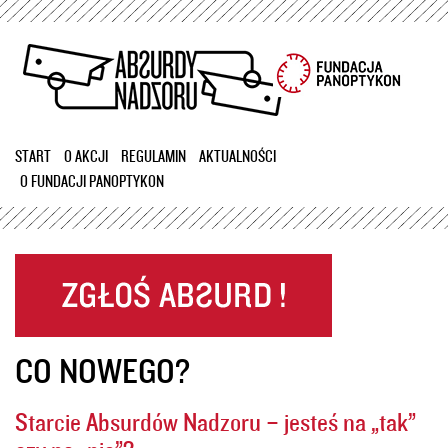
Przejdź
do
treści
START
O AKCJI
REGULAMIN
AKTUALNOŚCI
O FUNDACJI PANOPTYKON
CO NOWEGO?
Starcie Absurdów Nadzoru – jesteś na „tak”