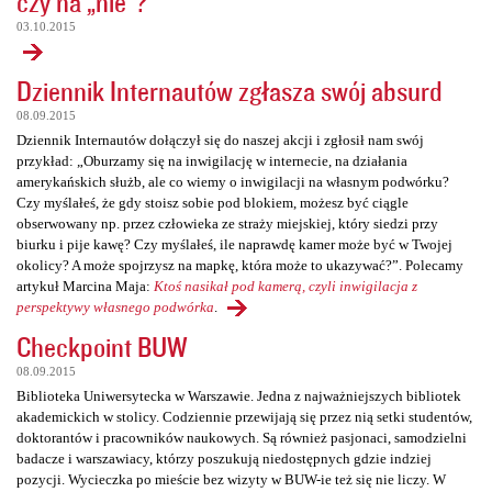
czy na „nie”?
03.10.2015
Dziennik Internautów zgłasza swój absurd
08.09.2015
Dziennik Internautów dołączył się do naszej akcji i zgłosił nam swój
przykład: „Oburzamy się na inwigilację w internecie, na działania
amerykańskich służb, ale co wiemy o inwigilacji na własnym podwórku?
Czy myślałeś, że gdy stoisz sobie pod blokiem, możesz być ciągle
obserwowany np. przez człowieka ze straży miejskiej, który siedzi przy
biurku i pije kawę? Czy myślałeś, ile naprawdę kamer może być w Twojej
okolicy? A może spojrzysz na mapkę, która może to ukazywać?”. Polecamy
artykuł Marcina Maja:
Ktoś nasikał pod kamerą, czyli inwigilacja z
perspektywy własnego podwórka
.
Checkpoint BUW
08.09.2015
Biblioteka Uniwersytecka w Warszawie. Jedna z najważniejszych bibliotek
akademickich w stolicy. Codziennie przewijają się przez nią setki studentów,
doktorantów i pracowników naukowych. Są również pasjonaci, samodzielni
badacze i warszawiacy, którzy poszukują niedostępnych gdzie indziej
pozycji. Wycieczka po mieście bez wizyty w BUW-ie też się nie liczy. W