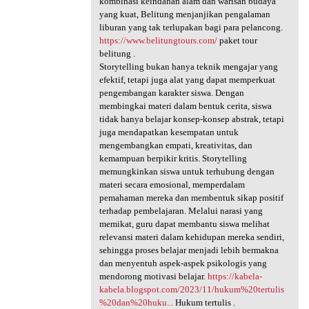
kombinasi keindahan alam dan warisan budaya
yang kuat, Belitung menjanjikan pengalaman
liburan yang tak terlupakan bagi para pelancong.
https://www.belitungtours.com/
paket tour
belitung .
Storytelling bukan hanya teknik mengajar yang
efektif, tetapi juga alat yang dapat memperkuat
pengembangan karakter siswa. Dengan
membingkai materi dalam bentuk cerita, siswa
tidak hanya belajar konsep-konsep abstrak, tetapi
juga mendapatkan kesempatan untuk
mengembangkan empati, kreativitas, dan
kemampuan berpikir kritis. Storytelling
memungkinkan siswa untuk terhubung dengan
materi secara emosional, memperdalam
pemahaman mereka dan membentuk sikap positif
terhadap pembelajaran. Melalui narasi yang
memikat, guru dapat membantu siswa melihat
relevansi materi dalam kehidupan mereka sendiri,
sehingga proses belajar menjadi lebih bermakna
dan menyentuh aspek-aspek psikologis yang
mendorong motivasi belajar.
https://kabela-
kabela.blogspot.com/2023/11/hukum%20tertulis
%20dan%20huku...
Hukum tertulis .