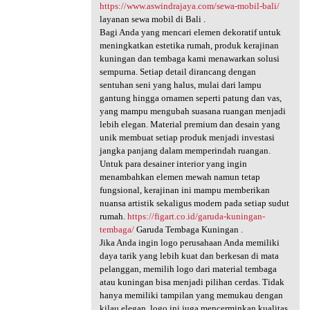
https://www.aswindrajaya.com/sewa-mobil-bali/
layanan sewa mobil di Bali .
Bagi Anda yang mencari elemen dekoratif untuk
meningkatkan estetika rumah, produk kerajinan
kuningan dan tembaga kami menawarkan solusi
sempurna. Setiap detail dirancang dengan
sentuhan seni yang halus, mulai dari lampu
gantung hingga ornamen seperti patung dan vas,
yang mampu mengubah suasana ruangan menjadi
lebih elegan. Material premium dan desain yang
unik membuat setiap produk menjadi investasi
jangka panjang dalam memperindah ruangan.
Untuk para desainer interior yang ingin
menambahkan elemen mewah namun tetap
fungsional, kerajinan ini mampu memberikan
nuansa artistik sekaligus modern pada setiap sudut
rumah.
https://figart.co.id/garuda-kuningan-
tembaga/
Garuda Tembaga Kuningan .
Jika Anda ingin logo perusahaan Anda memiliki
daya tarik yang lebih kuat dan berkesan di mata
pelanggan, memilih logo dari material tembaga
atau kuningan bisa menjadi pilihan cerdas. Tidak
hanya memiliki tampilan yang memukau dengan
kilau elegan, logo ini juga mencerminkan kualitas