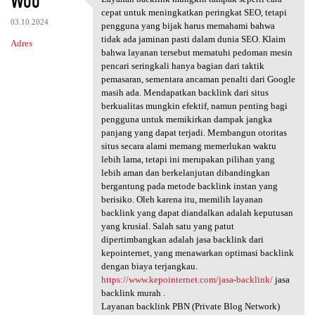
Woo
Layanan backlink mungkin
o
cepat untuk meningkatkan peringkat SEO, tetapi
03.10.2024
m
pengguna yang bijak harus memahami bahwa
tidak ada jaminan pasti dalam dunia SEO. Klaim
Adres
e
bahwa layanan tersebut mematuhi pedoman mesin
n
pencari seringkali hanya bagian dari taktik
pemasaran, sementara ancaman penalti dari Google
t
masih ada. Mendapatkan backlink dari situs
a
berkualitas mungkin efektif, namun penting bagi
pengguna untuk memikirkan dampak jangka
r
panjang yang dapat terjadi. Membangun otoritas
z
situs secara alami memang memerlukan waktu
lebih lama, tetapi ini merupakan pilihan yang
e
lebih aman dan berkelanjutan dibandingkan
bergantung pada metode backlink instan yang
berisiko. Oleh karena itu, memilih layanan
backlink yang dapat diandalkan adalah keputusan
yang krusial. Salah satu yang patut
dipertimbangkan adalah jasa backlink dari
kepointernet, yang menawarkan optimasi backlink
dengan biaya terjangkau.
https://www.kepointernet.com/jasa-backlink/
jasa
backlink murah .
Layanan backlink PBN (Private Blog Network)