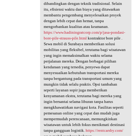
dibandingkan dengan teknik tradisional. Selain
itu, efisiensi waktu dan biaya yang ditawarkan
membantu pengembang menyelesaikan proyek
dengan lebih cepat dan hemat, tanpa
mengorbankan kualitas atau keamanan.
https://www.hadiningratcorp.com/p/jasa-pondasi-
bore-pile-strauss-pile.html
kontraktor bore pile .
Sewa mobil di Surabaya memberikan solusi
mobilitas yang fleksibel, terutama bagi wisatawan
yang ingin memaksimalkan waktu selama
perjalanan mereka. Dengan berbagai pilihan
kendaraan yang tersedia, penyewa dapat
menyesuaikan kebutuhan transportasi mereka
tanpa bergantung pada transportasi umum yang
mungkin tidak selalu praktis. Opsi tambahan
seperti layanan sopir juga memberikan
kenyamanan ekstra, terutama bagi mereka yang
ingin bersantai selama liburan tanpa harus
mengkhawatirkan navigasi kota. Fasilitas seperti
pemesanan online yang cepat dan mudah juga
mempermudah perencanaan, memungkinkan
wisatawan untuk lebih fokus menikmati destinasi
tanpa gangguan logistik.
https://rentcarsby.com/