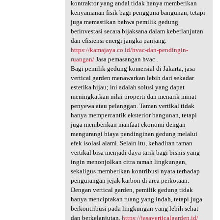
kontraktor yang andal tidak hanya memberikan
kenyamanan fisik bagi pengguna bangunan, tetapi
juga memastikan bahwa pemilik gedung
berinvestasi secara bijaksana dalam keberlanjutan
dan efisiensi energi jangka panjang.
https://kamajaya.co.id/hvac-dan-pendingin-
ruangan/
Jasa pemasangan hvac .
Bagi pemilik gedung komersial di Jakarta, jasa
vertical garden menawarkan lebih dari sekadar
estetika hijau; ini adalah solusi yang dapat
meningkatkan nilai properti dan menarik minat
penyewa atau pelanggan. Taman vertikal tidak
hanya mempercantik eksterior bangunan, tetapi
juga memberikan manfaat ekonomi dengan
mengurangi biaya pendinginan gedung melalui
efek isolasi alami. Selain itu, kehadiran taman
vertikal bisa menjadi daya tarik bagi bisnis yang
ingin menonjolkan citra ramah lingkungan,
sekaligus memberikan kontribusi nyata terhadap
pengurangan jejak karbon di area perkotaan.
Dengan vertical garden, pemilik gedung tidak
hanya menciptakan ruang yang indah, tetapi juga
berkontribusi pada lingkungan yang lebih sehat
dan berkelanjutan.
https://jasaverticalgarden.id/