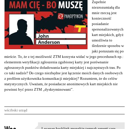
Zupełnie
niezrozumiałą dla
mnie rzeczą jest
konieczność
posiadanie
spersonalizowanych
kart miejskich, gdyż
umożliwia to
śledzenie sposobu w
jaki poruszam się po
mieście. To, że z tej możliwość ZTM korzysta widać w jego procedurach np.:
elementem weryfikacji zgłoszenia zgubionej karty jest porównanie
zgłoszonych punktów doładowania karty miejskiej i najczęstszych tras. Po
co taki nadzór? Do czego niezbędne jest łączenie moich danych osobowych
z profilem użytkownika komunikacji miejskiej? Rozumiem, że do celów
statystycznych. Uważam, że posiadacze anonimowych kart miejskich nie
powinni być przez ZTM „dyskryminowani”.
wścibski urząd
K
Layanan backlink mungkin tampak seperti cara