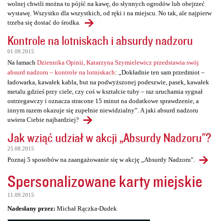
wolnej chwili można tu pójść na kawę, do słynnych ogrodów lub obejrzeć
wystawę. Wszystko dla wszystkich, od ręki i na miejscu. No tak, ale najpierw
trzeba się dostać do środka.
Kontrole na lotniskach i absurdy nadzoru
01.09.2015
Na łamach
Dziennika Opinii, Katarzyna Szymielewicz przedstawia swój
absurd nadzoru – kontrole na lotniskach
: „Dokładnie ten sam przedmiot –
ładowarka, kawałek kabla, but na podwyższonej podeszwie, pasek, kawałek
metalu gdzieś przy ciele, czy coś w kształcie tuby – raz uruchamia sygnał
ostrzegawczy i oznacza stracone 15 minut na dodatkowe sprawdzenie, a
innym razem okazuje się zupełnie niewidzialny”. A jaki absurd nadzoru
uwiera Ciebie najbardziej?
Jak wziąć udział w akcji „Absurdy Nadzoru"?
25.08.2015
Poznaj 5 sposobów na zaangażowanie się w akcję „Absurdy Nadzoru".
Spersonalizowane karty miejskie
11.09.2015
Nadesłany przez:
Michał Rączka-Dudek