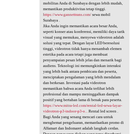
mobilitas Anda di Surabaya dengan lebih mudah,
memastikan produktivitas tetap tinggi.
https://www.gannettrans.com/
sewa mobil
Surabaya .
Jika Anda ingin memastikan acara besar Anda,
seperti konser atau konferensi, memiliki daya tarik
visual yang memukau, menyewa videotron adalah
solusi yang tepat. Dengan layar LED beresolusi
tinggi, videotron tidak hanya menambah elemen
estetika pada acara tetapi juga membuat
penyampaian pesan lebih jelas dan menarik bagi
audiens. Teknologi ini memungkinkan interaksi
yang lebih baik antara pembicara dan peserta,
menciptakan pengalaman yang lebih mendalam
dan berkesan. Investasi pada videotron
memastikan bahwa acara Anda terlihat lebih
profesional dan mampu meninggalkan dampak
positif yang bertahan lama di benak para peserta.
https://www.mitra-led.com/rental-led-sewa-layar-
videotron-p3-indoor-p3-o...
Rental led screen .
Bagi Anda yang senang mencari cara untuk
menghemat pengeluaran, memanfaatkan promo di
Alfamart dan Indomaret adalah langkah cerdas.
Dengan penawaran diskon yang terus diperbarui,