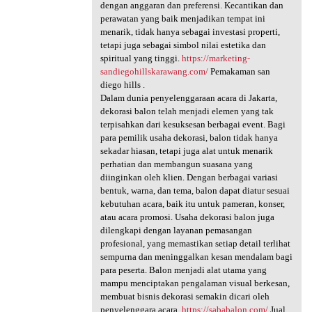
dengan anggaran dan preferensi. Kecantikan dan
perawatan yang baik menjadikan tempat ini
menarik, tidak hanya sebagai investasi properti,
tetapi juga sebagai simbol nilai estetika dan
spiritual yang tinggi.
https://marketing-
sandiegohillskarawang.com/
Pemakaman san
diego hills .
Dalam dunia penyelenggaraan acara di Jakarta,
dekorasi balon telah menjadi elemen yang tak
terpisahkan dari kesuksesan berbagai event. Bagi
para pemilik usaha dekorasi, balon tidak hanya
sekadar hiasan, tetapi juga alat untuk menarik
perhatian dan membangun suasana yang
diinginkan oleh klien. Dengan berbagai variasi
bentuk, warna, dan tema, balon dapat diatur sesuai
kebutuhan acara, baik itu untuk pameran, konser,
atau acara promosi. Usaha dekorasi balon juga
dilengkapi dengan layanan pemasangan
profesional, yang memastikan setiap detail terlihat
sempurna dan meninggalkan kesan mendalam bagi
para peserta. Balon menjadi alat utama yang
mampu menciptakan pengalaman visual berkesan,
membuat bisnis dekorasi semakin dicari oleh
penyelenggara acara.
https://sababalon.com/
Jual