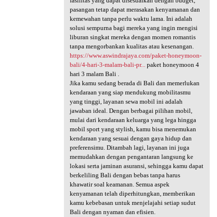
fasilitas yang dapat disesuaikan dengan budget,
pasangan tetap dapat merasakan kenyamanan dan
kemewahan tanpa perlu waktu lama. Ini adalah
solusi sempurna bagi mereka yang ingin mengisi
liburan singkat mereka dengan momen romantis
tanpa mengorbankan kualitas atau kesenangan.
https://www.aswindrajaya.com/paket-honeymoon-
bali/4-hari-3-malam-bali-pr...
paket honeymoon 4
hari 3 malam Bali .
Jika kamu sedang berada di Bali dan memerlukan
kendaraan yang siap mendukung mobilitasmu
yang tinggi, layanan sewa mobil ini adalah
jawaban ideal. Dengan berbagai pilihan mobil,
mulai dari kendaraan keluarga yang lega hingga
mobil sport yang stylish, kamu bisa menemukan
kendaraan yang sesuai dengan gaya hidup dan
preferensimu. Ditambah lagi, layanan ini juga
memudahkan dengan pengantaran langsung ke
lokasi serta jaminan asuransi, sehingga kamu dapat
berkeliling Bali dengan bebas tanpa harus
khawatir soal keamanan. Semua aspek
kenyamanan telah diperhitungkan, memberikan
kamu kebebasan untuk menjelajahi setiap sudut
Bali dengan nyaman dan efisien.