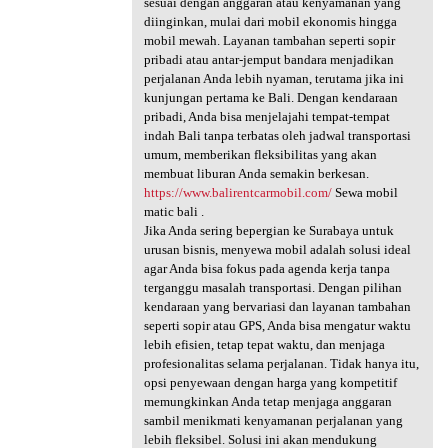
sesuai dengan anggaran atau kenyamanan yang
diinginkan, mulai dari mobil ekonomis hingga
mobil mewah. Layanan tambahan seperti sopir
pribadi atau antar-jemput bandara menjadikan
perjalanan Anda lebih nyaman, terutama jika ini
kunjungan pertama ke Bali. Dengan kendaraan
pribadi, Anda bisa menjelajahi tempat-tempat
indah Bali tanpa terbatas oleh jadwal transportasi
umum, memberikan fleksibilitas yang akan
membuat liburan Anda semakin berkesan.
https://www.balirentcarmobil.com/
Sewa mobil
matic bali .
Jika Anda sering bepergian ke Surabaya untuk
urusan bisnis, menyewa mobil adalah solusi ideal
agar Anda bisa fokus pada agenda kerja tanpa
terganggu masalah transportasi. Dengan pilihan
kendaraan yang bervariasi dan layanan tambahan
seperti sopir atau GPS, Anda bisa mengatur waktu
lebih efisien, tetap tepat waktu, dan menjaga
profesionalitas selama perjalanan. Tidak hanya itu,
opsi penyewaan dengan harga yang kompetitif
memungkinkan Anda tetap menjaga anggaran
sambil menikmati kenyamanan perjalanan yang
lebih fleksibel. Solusi ini akan mendukung